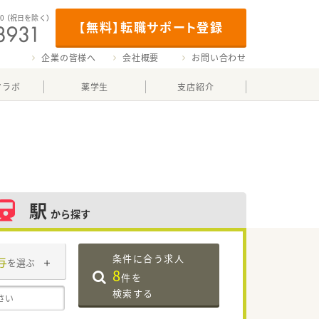
00
（祝日を除く）
【無料】転職サポート登録
企業の皆様へ
会社概要
お問い合わせ
マラボ
薬学生
支店紹介
駅
から探す
条件に合う求人
与
を選ぶ
8
件を
検索する