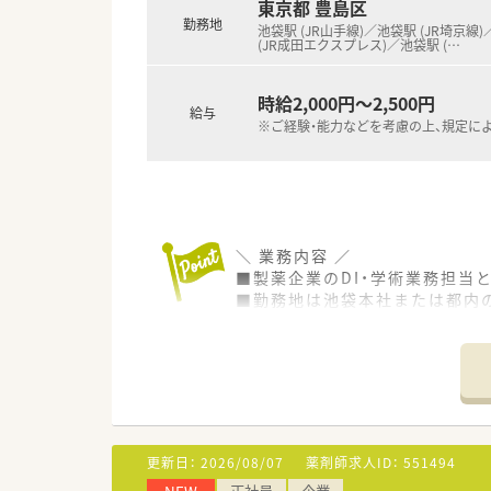
■有給取得はチームでのお仕事
東京都 豊島区
勤務地
池袋駅 (JR山手線)／池袋駅 (JR埼京線
(JR成田エクスプレス)／池袋駅 (
…
時給2,000円～2,500円
給与
※ご経験・能力などを考慮の上、規定に
＼ 業務内容 ／
■製薬企業のDI・学術業務担当
■勤務地は池袋本社または都内
■3名～10名程度で1チームと
■⽂献の検索や学術資料などを
■対応件数は、１時間あたり2～
■空いている時間は製品や疾患
＼ 企業の特徴 ／
■EPSグループ全体で薬を開
更新日：
2026/08/07
薬剤師求人ID：
551494
の部門を担っています。