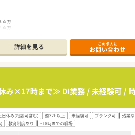
る職場です。
ご経験をバックグラウンドに持つ方が多くご勤務されています
れる方
る方、ぜひその強みを活かしてみませんか？
きる方
できる方
この求人に
意な方
詳細を見る
お問い合わせ
後に品質や有効性、安全性などを調べる『市販後調査』に関わる
の3社間の連携をスムーズにするために、欠かせないポジションで
書の作成申請(テンプレート使用)
Outlookメールでの連絡
話・Outlookメールでの連絡、進捗確認
み×17時まで≫ DI業務 / 未経験可 / 
録作成 など
土日休み(相談可含む)
週32h以上
未経験可
ブランク可
残業な
実
教育制度あり
~18時までの職場
談窓口)・学術業務のビジネスではトップシェアを誇っています。
満、産休育休復帰率95%。社員へのしっかりとしたサポート体