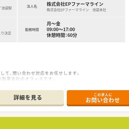
なので取得しやすい環境です。
株式会社EPファーマライン
法人名
)／池袋駅
株式会社EPファーマライン 池袋本社
月～金
09:00～17:00
勤務時間
より決定
休憩時間：60分
として、問い合わせ対応をお任せします。
の製薬会社のオフィスです。
なり、主に医療従事者（薬剤師、医師など）からの問い合わせに対
参照し、正確な最新の情報を提供していただきます。
この求人に
3件程度、対応後に記録を作成します。
詳細を見る
お問い合わせ
に関する勉強ができますので、⽇々情報をアップデートしていた
発する創薬から製造販売後の育薬までグループにてワンストップ