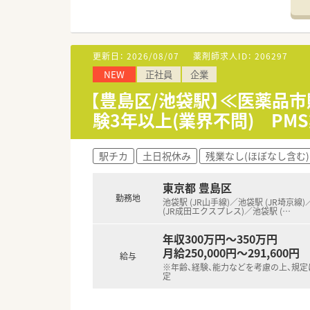
※各日実施時間1時間程度
※ご参加希望の場合は開催3日前
・・＊ 企業の特徴 ＊・・
更新日：
2026/08/07
薬剤師求人ID：
206297
■EPSグループ全体で薬を開
NEW
正社員
企業
の部門を担っています。
■DI業務を中心にBPO・ヘル
【豊島区/池袋駅】≪医薬品
■製薬企業の国内売上ランキン
験3年以上(業界不問) P
＼ 業務内容 ／
■製薬メーカーのDI・学術業務
駅チカ
土日祝休み
残業なし(ほぼなし含む)
■1日受電件数は平均15～20
■電話対応以外は報告書の作成
東京都 豊島区
■医薬品に関する最新かつ豊富
勤務地
■将来的にはリモートワークで
池袋駅 (JR山手線)／池袋駅 (JR埼京線
(JR成田エクスプレス)／池袋駅 (
…
＼ 福利厚生充実 ／
年収300万円～350万円
■産休・育休取得率は90％以上×
月給250,000円～291,600円
給与
時短管理職の方も活躍中で女性
※年齢、経験、能力などを考慮の上、規
■育児補助制度もございます。
定
■女性社員が8割、離職率5%未
■チームでのお仕事になります