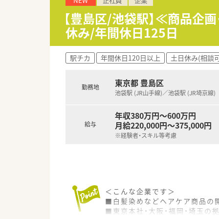
NEW
正社員
企業
■DI業務を中心にBPO・ヘル
■製薬企業の国内売上ランキン
【豊島区/池袋駅】≪商品企
休み/年間休日125日
＼ こんな環境です ／
■製品や疾患に関する勉強が出
■薬の専門的な知識が深まり、
駅チカ
年間休日120日以上
土日休み(相談可
＼ 福利厚生充実 ／
■産休・育休取得率は90％以上×
東京都 豊島区
勤務地
時短管理職の方も活躍中で女性
池袋駅 (JR山手線)／池袋駅 (JR埼京線)
■育児補助制度もございます。
■女性社員が8割、離職率5%未
年収380万円～600万円
■チームでのお仕事になります
月給220,000円～375,000円
給与
■決算賞与も出るやりがいのあ
※経験者・スキル等考慮
■キャリアパスも充実
＼ こんな方におすすめ ／
■コミュニケーションが得意な方
■明るく前向きに業務に取り組
■調剤経験や接客経験を活かし
＜こんな企業です＞
■ご家庭の事情があり時間制限
■白髪染めなどヘアケア商品の開
■東京本社・大阪・福岡・埼玉の