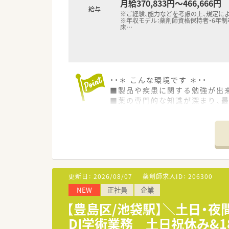
月給370,833円～466,666円
給与
※ご経験、能力などを考慮の上、規定に
※年収モデル：薬剤師資格保持者・6年制
床
…
・・＊ こんな環境です ＊・・
■製品や疾患に関する勉強が出
■薬の専門的な知識が深まり、
・・＊ 福利厚生充実 ＊・・
■産休・育休取得率は90％以上×
時短管理職の方も活躍中で女性
■育児補助制度もございます。
■女性社員が8割、離職率5%未
■チームでのお仕事になります
更新日：
2026/08/07
薬剤師求人ID：
206300
■決算賞与も出るやりがいのあ
NEW
正社員
企業
■キャリアパスも充実！
【豊島区/池袋駅】＼土日・
・・＊ 企業の特徴 ＊・・
DI学術業務 土日祝休み&
■DI業務を中心にBPO・ヘル