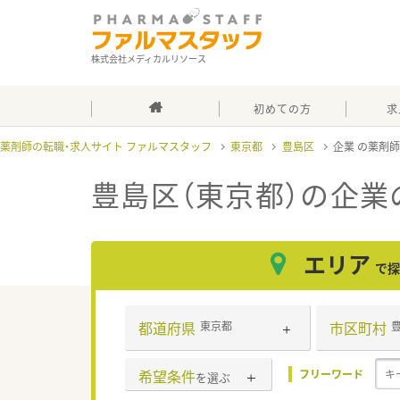
株式会社メディカルリソース
初めての方
求
薬剤師の転職・求人サイト ファルマスタッフ
東京都
豊島区
企業
豊島区（東京都）の企業
エリア
で探
都道府県
市区町村
東京都
希望条件
フリーワード
を選ぶ