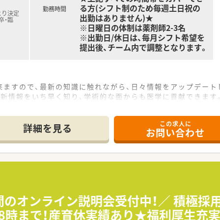
る方(シフト制のため毎週土日祝の
勤務時間
より決定
出勤はありません)★
卒・臨
※日曜日の体制は薬剤師2-3名
※出勤日/休日は、毎月シフト希望を
提出後、チーム内で調整となります。
来ますので、最新の知識に触れながら、⽇々情報をアップデート
最新情報をいち早く知り、学術的な面からも医学に貢献できます
この求人に
復帰率は95％！
詳細を見る
お問い合わせ
が働きやすい職場づくりをしております。
満です。
ので、有給休暇も取得しやすい環境です。
る職場です。
夜間のオンライン説明会受付中！／ 積極採
18時まで！産育休実績あり★福利厚生充実
スケア・マルチチャンネルプロモーションの4つの事業を主として