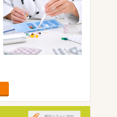
応。
だける環境です。
でおこなっている企業の中で製造販売後
検討リストに追加