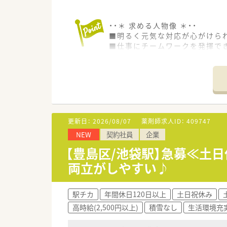
■決算賞与も出るやりがいのあ
＼薬局経験者が活躍中／
・・＊ 求める人物像 ＊・・
◎調剤薬局やドラッグストアの
■明るく元気な対応が心がけら
◎「聞く」ことを大切にされてい
■仕事にチームワークを発揮で
■長く安定的に働き続けたい方
■きめ細やかな配慮・心配りが
■数字に強く、細かい作業が得
・・＊ お任せする業務内容 ＊・・
■新薬が病院などで使用された
■製薬企業・施設(病院)・当社
更新日：
2026/08/07
薬剤師求人ID：
409747
・調査開始契約締結のための契約
NEW
契約社員
企業
・製薬企業側(主にMR)との電話・
・モニター(病院の担当者)への電
【豊島区/池袋駅】急募≪土日休
・調査データの確認・チェック
両立がしやすい♪
・データをまとめて報告書を作成
・製薬企業との定例会出席、議事
駅チカ
年間休日120日以上
土日祝休み
・・＊ 企業の特徴 ＊・・
高時給(2,500円以上)
積雪なし
生活環境充
■製薬企業からのDI(くすり相
■女性社員が8割、離職率5%未