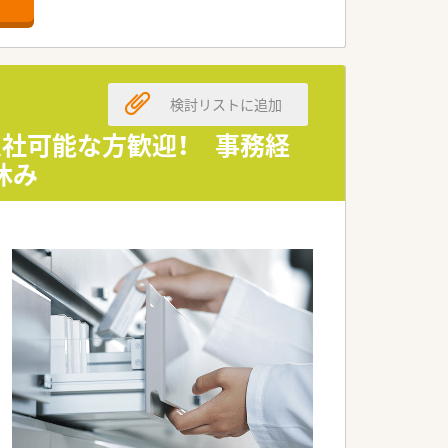
でおこなっている企業の中で製造販売後
検討リストに追加
事業展開しています。
入社可能な方歓迎！ 事務経
ています。
休み
ンとなります！