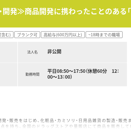
スケア・マルチチャンネルポロモーションの4つの事業を主として
グ上位20社中、ほとんどのメーカとの取引実績があり信用を得
画・開発≫商品開発に携わったことのある
来ますので、最新の知識に触れながら、⽇々情報をアップデート
最新情報をいち早く知り、学術的な面からも医学に貢献できます
含む)
ブランク可
高給与(600万円以上)
~18時までの職場
復帰率95％！
非公開
法人名
が働きやすい職場づくりをしております。
満です。
平日08:50～17:50（休憩60分 12：
ので、有給休暇も取得しやすい環境です。
勤務時間
00～13：00）
る職場です。
(特に傾聴力・対話力がある方）
める方
て、企業デビューしたい方
のある方やプライベートとの両立を目指す方
発・販売をはじめ、化粧品・カミソリ・日用品雑貨の製造・販売
拠点を持ち、全国のドラッグストアや量販店にて商品を販売して