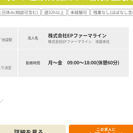
グ上位20社中、ほとんどのメーカとの取引実績があり信用を得
の方でもご安心頂けます。
土日休み(相談可含む)
週32h以上
未経験可
残業なし(ほぼなし含
R経験者など歓迎♪
も高くワーク・ライフバランスの整った会社です。
株式会社EPファーマライン
法人名
)／池袋駅
株式会社EPファーマライン 池袋本社
月～金 09:00～18:00(休憩60分)
勤務時間
より決定
／
この求人に
詳細を見る