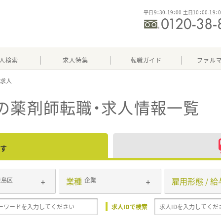
平日9：30-19：00 土日10：00-19：
人検索
求人特集
転職ガイド
ファル
の薬剤師転職・求人情報一覧
す
業種
雇用形態 / 給
豊島区
企業
求人IDで検索