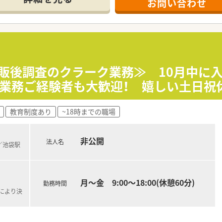
お問い合わせ
（土日祝を除く）までに「参加希望」の旨をご連絡ください
発する創薬から製造販売後の育薬までグループにてワンストップ
スケア・マルチチャンネルプロモーションの4つの事業を主として
市販後調査のクラーク業務≫ 10月中に
グ上位20社中、ほとんどのメーカとの取引実績があり信用を得
MS業務ご経験者も大歓迎！ 嬉しい土日祝
を担当していただきます。
教育制度あり
~18時までの職場
件/人
や文献を探したり、受電に対する回答を調べるなどの業務がメイ
な知識を身につけることができます！
非公開
法人名
の勤務の場合もございます。
)／池袋駅
復帰率は95％！
月～金 9:00～18:00(休憩60分)
勤務時間
が働きやすい職場づくりをしております。
定により決
満です。
ので、有給休暇も取得しやすい環境です。