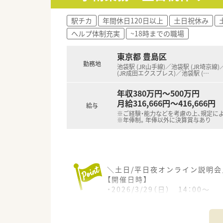
■製薬企業の国内売上ランキン
■ご入社後に研修もあり初めて
駅チカ
年間休日120日以上
土日祝休み
■病院での病棟業務のご経験、M
ヘルプ体制充実
~18時までの職場
■残業少なめ！有給休暇の取得率
東京都 豊島区
勤務地
池袋駅 (JR山手線)／池袋駅 (JR埼京線
(JR成田エクスプレス)／池袋駅 (
…
年収380万円～500万円
月給316,666円～416,666円
給与
※ご経験・能力などを考慮の上、規定に
※年俸制。年俸以外に決算賞与あり
＼土日/平日夜オンライン説明会
【開催日時】
・2026/3/29（日） 14：00～
・2026/4/9（木） 19：00～
・2026/4/15（水） 19：00～
・2026/4/19（日） 11：00～