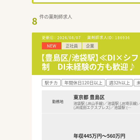
件の薬剤師求人
8
更新日：
2026/08/07
薬剤師求人ID：
186936
NEW
正社員
企業
【豊島区/池袋駅】≪DI×
制 DI未経験の方も歓迎♪
駅チカ
年間休日120日以上
週32h以上
東京都 豊島区
勤務地
池袋駅 (JR山手線)／池袋駅 (JR埼京線
(JR成田エクスプレス)／池袋駅 (
…
年収445万円～560万円