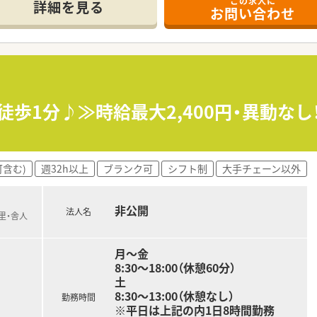
この求人に
詳細を見る
お問い合わせ
密着型の調剤薬局を2店舗運営している法人です。
包機、監査システムなど、最新の調剤機器を積極的に導入していま
おり、薬剤師が医師の往診に同行する機会も豊富にあります。
とで、薬剤師が対人業務により多くの時間を割けるよう工夫して
バーが同行するため、運転業務の負担がなく、安全に訪問活動が
徒歩1分♪≫時給最大2,400円・異動な
場合でも、手厚い人員体制でカバーし合える職場づくりをしてい
含む)
週32h以上
ブランク可
シフト制
大手チェーン以外
非公開
法人名
里・舎人
月～金
8:30～18:00（休憩60分）
土
8:30～13:00（休憩なし）
勤務時間
※平日は上記の内1日8時間勤務