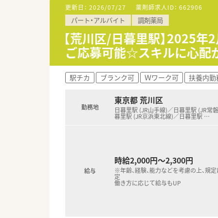
更新日：
2026/07/27
薬剤師求人ID：
662906
【職場環境と雰囲気】
パート・アルバイト
調剤薬局
■代表が日々店舗を回って社員
■20代の若手からベテラン層
【荒川区/日暮里駅】202
す。
ご応募可能☆スキルに心配
■「お持ちいただいた処方箋は
駅チカ
ブランク可
Ｗワーク可
扶養内勤
東京都 荒川区
勤務地
日暮里駅 (JR山手線)／日暮里駅 (JR常
暮里駅 (JR京浜東北線)／日暮里駅
…
時給2,000円～2,300円
※年齢、経験、能力などを考慮の上、規
給与
定
働き方に応じて給与もUP