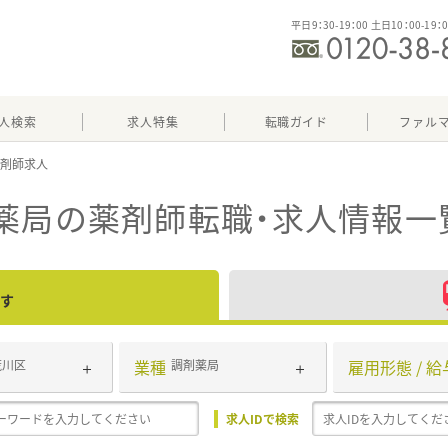
平日9：30-19：00 土日10：00-19：
人検索
求人特集
転職ガイド
ファル
薬局
の薬剤師転職・求人情報一
す
業種
雇用形態 / 給
荒川区
調剤薬局
求人IDで検索