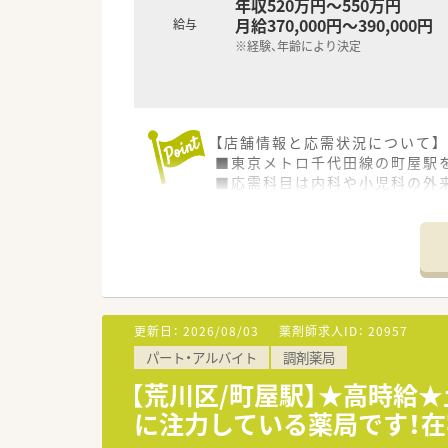
年収520万円～550万円
月給370,000円～390,000円
給与
※経験、年齢により決定
【店舗情報と応需状況について】
■東京メトロ千代田線の町屋駅
■応需科目は内科や小児科の外来
■処方箋は1日150枚程で、薬
【法人特徴について】
■荒川区と北区に根差し、地域
■iPad型の電子薬歴や自動分
■在宅医療に非常に力を入れて
更新日：
2026/08/03
薬剤師求人ID：
20957
【勤務実態について】
パート・アルバイト
調剤薬局
■シフト制勤務を採用しており
■年間休日は120日以上あり、
【荒川区/町屋駅】★高時給
■電話対応当番はありますが、夜間
に注力している薬局です！
【想定される業務内容】