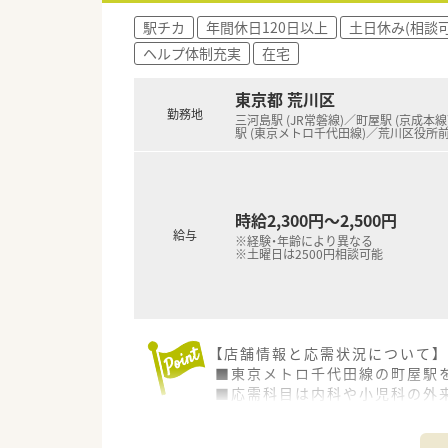
■外来処方箋（内科・小児科）の
駅チカ
年間休日120日以上
土日休み(相談可
■施設（約210床）や個人在宅（
ヘルプ体制充実
在宅
■専任ドライバーが運転するた
東京都 荒川区
勤務地
三河島駅 (JR常磐線)／町屋駅 (京成本
駅 (東京メトロ千代田線)／荒川区役所
時給2,300円～2,500円
給与
※経験・年齢により異なる
※土曜日は2500円相談可能
【店舗情報と応需状況について】
■東京メトロ千代田線の町屋駅
■応需科目は内科や小児科の外来
■処方箋は1日150枚程で、薬