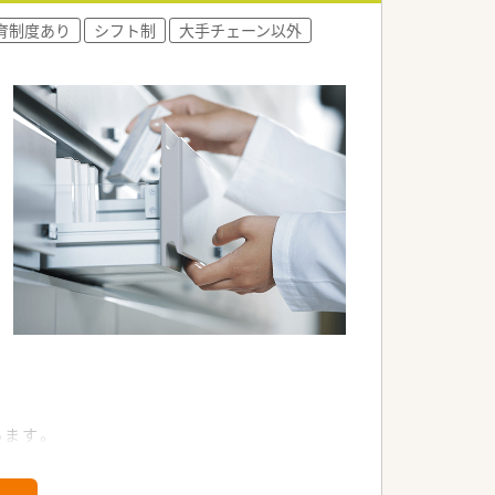
育制度あり
シフト制
大手チェーン以外
。
います。
す。