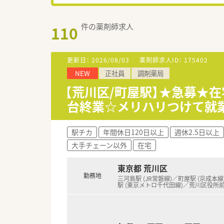
件の薬剤師求人
110
更新日：
2026/08/03
薬剤師求人ID：
175402
NEW
正社員
調剤薬局
【荒川区/町屋駅】★急募★在
台終業☆メリハリつけて就
駅チカ
年間休日120日以上
週休2.5日以上
大手チェーン以外
在宅
東京都 荒川区
勤務地
三河島駅 (JR常磐線)／町屋駅 (京成本
駅 (東京メトロ千代田線)／荒川区役所