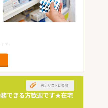
。
います。
す。
す。
検討リストに追加
す。
す。
で勤務できる方歓迎です★在宅