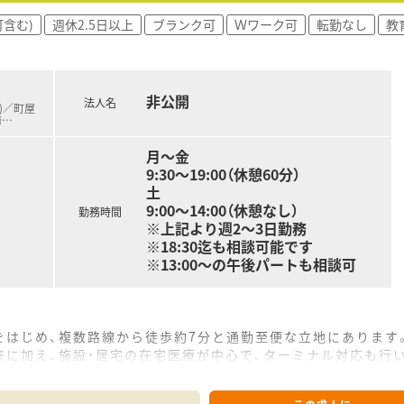
調剤、監査、服薬指導といった一連の薬剤師業務を行います。
含む)
週休2.5日以上
ブランク可
Ｗワーク可
転勤なし
教
90～150名）の患者様への訪問服薬指導を担当します。
め、薬剤師は医師の往診同行や患者様対応に集中できます。
非公開
法人名
線)／町屋
前
…
月～金
9:30～19:00（休憩60分）
土
9:00～14:00（休憩なし）
勤務時間
※上記より週2～3日勤務
※18:30迄も相談可能です
※13:00～の午後パートも相談可
をはじめ、複数路線から徒歩約7分と通勤至便な立地にあります
に加え、施設・居宅の在宅医療が中心で、ターミナル対応も行
剤師常時7～8名と事務8名の厚い体制で業務に集中できる環境で