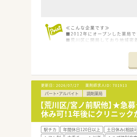
≪こんな企業です≫
■2012年にオープンした薬局で
■荒川区に開局しており地域密
■4路線利用可能な好立地♪
■転勤ございませんので腰を長
■外観や内観もとても綺麗で優
■有給取得率80％！お休みも取
≪こんな薬局です≫
■熊野前駅から徒歩1分！
更新日：
2026/07/27
薬剤師求人ID：
701913
■内科・皮膚科をメインに応需
パート・アルバイト
調剤薬局
■処方箋枚数は約120枚/日 
【荒川区/宮ノ前駅他】★急
休み可！1年後にクリニッ
駅チカ
年間休日120日以上
土日休み(相談可