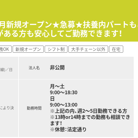
との対話を大切にしているため、経営陣との距離が近く風通しの
まで幅広い年齢層が在籍しており、お互いを尊重し合いながら活
5年2月新規オープン★急募★扶養内パート
がある方も安心してご勤務できます！
断らない」という誠実な方針を掲げており、スタッフ全員が一丸
務OK
新規オープン
シフト制
大手チェーン以外
在宅
非公開
法人名
磐線)／日
月～土
9:00～18:30
日
9:00～13:00
定により決
勤務時間
※上記の内、週2～5日勤務できる方
※13時or14時までの勤務も相談でき
ます！
※休憩：法定通り