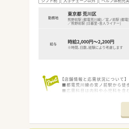
シフト制
大手チェーン以外
ヘルプ体制充
東京都 荒川区
勤務地
熊野前駅 (都電荒川線)／宮ノ前駅 (都電
／熊野前駅 (日暮里・舎人ライナー)
時給2,000円～2,200円
給与
※時間、日数、経験により考慮します
【店舗情報と応需状況について】
■都電荒川線の宮ノ前駅から徒歩
■応需科目は内科や小児科を含
■現在は比較的落ち着いた枚数
【法人特徴について】
■東京都内を中心にグループ全体
■近隣エリアに集中して店舗展
■上層部には薬剤師が多く現場