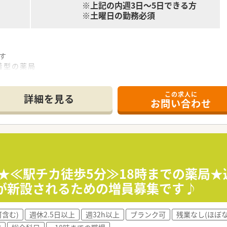
※上記の内週3日～5日できる方
※土曜日の勤務必須
す
着型の薬局
く据えて就業可能
この求人に
しい雰囲気の環境です
詳細を見る
お問い合わせ
りやすい環境！
しています
その分人数体制も整っているので1人あたりの負担は少ないです！
募★≪駅チカ徒歩5分≫18時までの薬局
クが新設されるための増員募集です♪
含む)
週休2.5日以上
週32h以上
ブランク可
残業なし(ほぼな