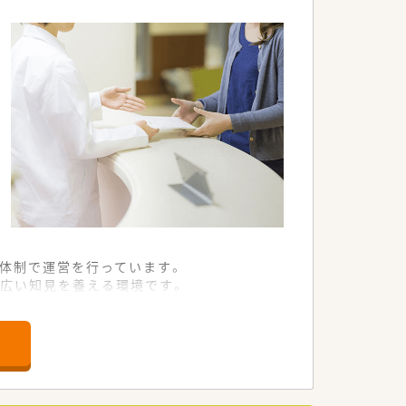
の体制で運営を行っています。
広い知見を養える環境です。
方箋の増加が見込まれます。
薬局」を目指しています。
体制も非常に充実しています。
し合える文化が根付いています。