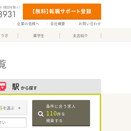
00
（祝日を除く）
【無料】転職サポート登録
企業の皆様へ
会社概要
お問い合わせ
マラボ
薬学生
支店紹介
覧
駅
から探す
条件に合う求人
与
を選ぶ
110
件を
検索する