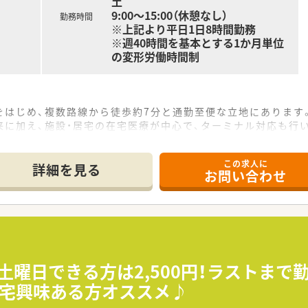
土
9:00～15:00（休憩なし）
勤務時間
※上記より平日1日8時間勤務
※週40時間を基本とする1か月単位
の変形労働時間制
をはじめ、複数路線から徒歩約7分と通勤至便な立地にあります
に加え、施設・居宅の在宅医療が中心で、ターミナル対応も行
剤師常時7～8名と事務8名の厚い体制で業務に集中できる環境で
この求人に
詳細を見る
お問い合わせ
密着型の調剤薬局を2店舗運営している法人です。
包機、監査システムなど、最新の調剤機器を積極的に導入していま
おり、薬剤師が医師の往診に同行する機会も豊富にあります。
、残業はほとんど発生せず、定時で退社できる環境が整っていま
日祝定休に加えて他1日休みとなり、年末年始休暇も4日間ありま
★土曜日できる方は2,500円！ラストま
対応は稀で、週7,500円（対応1件500円）の手当がつきます。
在宅興味ある方オススメ♪