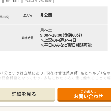
実
総合科目
~18時までの職場
非公開
法人名
荒川線)
月～土
9:00～18:00（休憩60分）
勤務時間
※上記の内週3～4日
※平日のみなど曜日相談可能
1分という好立地にあり、現在は管理薬剤師1名とヘルプ1名
む総合科目となっており、多岐にわたる処方箋に触れることで幅
ですが、1年後には近隣に新クリニックが開院する予定のため処
この求人に
詳細を見る
お問い合わせ
で15店舗を展開しており、地域住民に信頼される「かかりつけ
開を行っているため、遠方への無理な異動はなく店舗間のヘルプ
の理解が深いため、急な欠員が発生した際にも迅速にフォロー