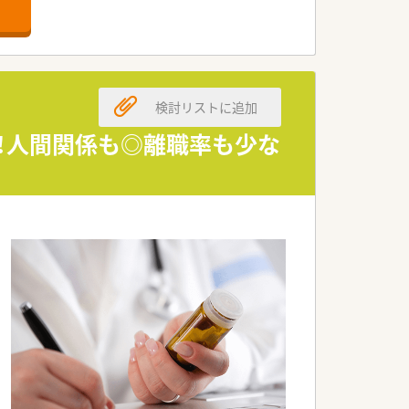
す。
検討リストに追加
います。
できます。
し！人間関係も◎離職率も少な
ます。