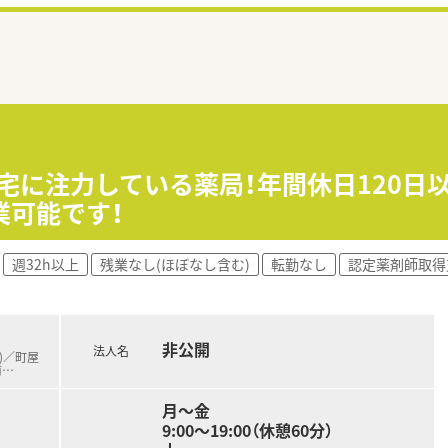
宅に注力している薬局！年間休日120日以
業可能です！
週32h以上
残業なし(ほぼなし含む)
転勤なし
認定薬剤師取得
非公開
法人名
線)／町屋
前
…
月～金
9:00～19:00（休憩60分）