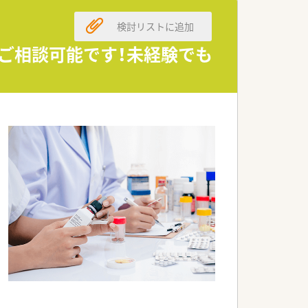
検討リストに追加
良い明るい職場雰囲気が自慢です。
発にコミュニケーションを取っていま
もご相談可能です！未経験でも
となって業務に取り組んでいます。