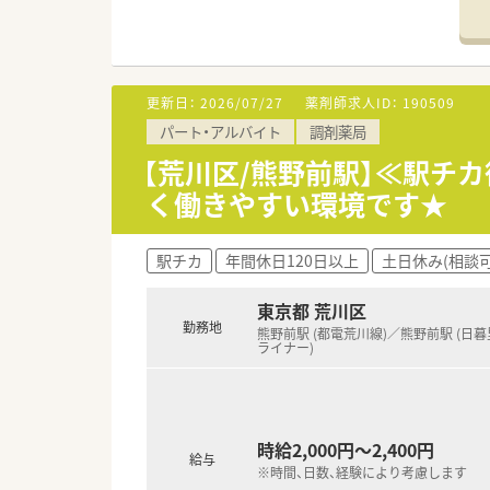
【法人特徴について】
■荒川区と北区に根差し、地域
■iPad型の電子薬歴や自動分
■在宅医療に非常に力を入れて
更新日：
2026/07/27
薬剤師求人ID：
190509
【こんな取り組みをしています】
パート・アルバイト
調剤薬局
■最新の調剤機器を完備するこ
■在宅訪問時には専任のドライ
【荒川区/熊野前駅】≪駅チカ
■スタッフが急な休みを取った
く働きやすい環境です★
駅チカ
年間休日120日以上
土日休み(相談可
東京都 荒川区
勤務地
熊野前駅 (都電荒川線)／熊野前駅 (日暮
ライナー)
時給2,000円～2,400円
給与
※時間、日数、経験により考慮します