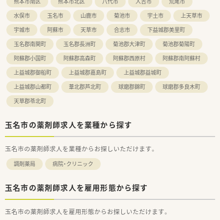
熊本市南区
熊本市北区
八代市
人吉市
荒尾市
水俣市
玉名市
山鹿市
菊池市
宇土市
上天草市
宇城市
阿蘇市
天草市
合志市
下益城郡美里町
玉名郡南関町
玉名郡長洲町
菊池郡大津町
菊池郡菊陽町
阿蘇郡小国町
阿蘇郡高森町
阿蘇郡西原村
阿蘇郡南阿蘇村
上益城郡御船町
上益城郡嘉島町
上益城郡益城町
上益城郡山都町
葦北郡芦北町
球磨郡錦町
球磨郡多良木町
天草郡苓北町
玉名市の薬剤師求人を業種から探す
玉名市の薬剤師求人を業種からお探しいただけます。
調剤薬局
病院・クリニック
玉名市の薬剤師求人を雇用形態から探す
玉名市の薬剤師求人を雇用形態からお探しいただけます。