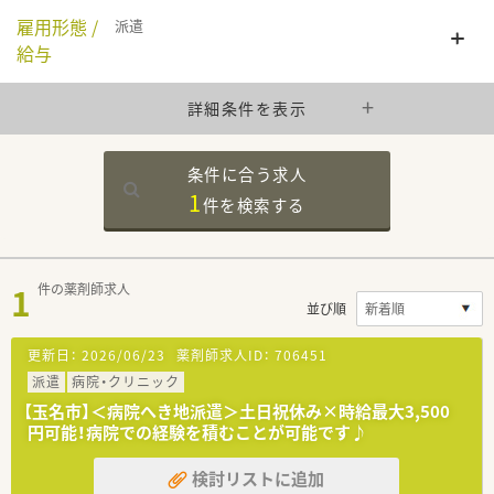
雇用形態 /
派遣
給与
詳細条件を表示
条件に合う求人
1
件を
検索する
1
件の薬剤師求人
並び順
更新日：
2026/06/23
薬剤師求人ID：
706451
派遣
病院・クリニック
【玉名市】＜病院へき地派遣＞土日祝休み×時給最大3,500
円可能！病院での経験を積むことが可能です♪
検討リストに追加