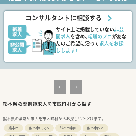
<老健施設>
薬剤師:常勤1名
コンサルタントに相談する
********************************
＼手厚いサポートが魅力のファルマスタッフ／
サイト上に掲載していない
非公
■万全のサポート体制：2名体制で担当がつきしっかりサポート！
■各種保険を完備：社会保険(週20時間以上)/雇用保険/薬剤師賠
開求人
を含め、
転職のプロ
があな
償責任保険
たのご希望に沿って
求人をお探
■充実の休暇制度：有給休暇(6ヶ月以上勤務)、夏季休暇、慶弔休
しします！
暇など
ご希望条件に合わせて求人をお探しします！
まずはお気軽にお問い合わせください。
熊本県の薬剤師求人を市区町村から探す
熊本県の薬剤師求人を市区町村からお探しいただけます。
熊本市
熊本市中央区
熊本市東区
熊本市西区