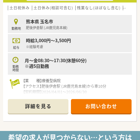
土日祝休み
土日休み(相談可含む)
残業なし(ほぼなし含む)
車通勤
熊本県 玉名市
肥後伊倉駅 (JR鹿児島本線)
勤務地
時給3,000円～3,500円
※経験考慮
給与
月～金08:30～17:30(休憩60分)
※週5日勤務
勤務
時間
【業 種】療養型病院
【アクセス】肥後伊倉駅 (JR鹿児島本線)から車10分
【契約期間】2026/04/01～2026/06/30
【想定時給】3,000～3,500円
【勤務時間】
詳細を見る
お問い合わせ
月～金08:30～17:30(休憩60分)
※週5日勤務
【診療科目】内科,呼吸器科,循環器科,消化器科神経内科、歯科
<病院内薬剤科>
薬剤師:常勤1名、パート3名
希望の求人が見つからない…という方は
助手:3名