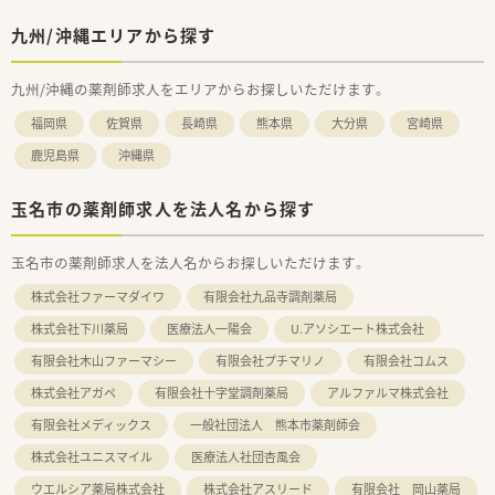
九州/沖縄エリアから探す
九州/沖縄の薬剤師求人をエリアからお探しいただけます。
福岡県
佐賀県
長崎県
熊本県
大分県
宮崎県
鹿児島県
沖縄県
玉名市の薬剤師求人を法人名から探す
玉名市の薬剤師求人を法人名からお探しいただけます。
株式会社ファーマダイワ
有限会社九品寺調剤薬局
株式会社下川薬局
医療法人一陽会
U.アソシエート株式会社
有限会社木山ファーマシー
有限会社プチマリノ
有限会社コムス
株式会社アガペ
有限会社十字堂調剤薬局
アルファルマ株式会社
有限会社メディックス
一般社団法人 熊本市薬剤師会
株式会社ユニスマイル
医療法人社団杏風会
ウエルシア薬局株式会社
株式会社アスリード
有限会社 岡山薬局