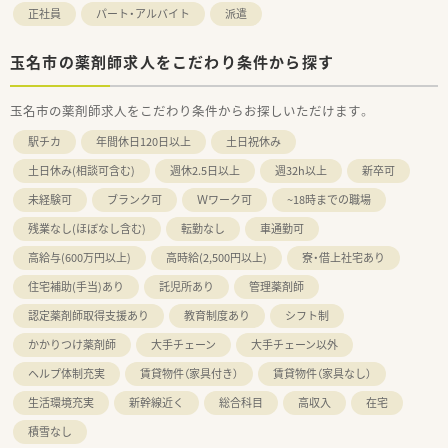
正社員
パート・アルバイト
派遣
玉名市の薬剤師求人をこだわり条件から探す
玉名市の薬剤師求人をこだわり条件からお探しいただけます。
駅チカ
年間休日120日以上
土日祝休み
土日休み(相談可含む)
週休2.5日以上
週32h以上
新卒可
未経験可
ブランク可
Ｗワーク可
~18時までの職場
残業なし(ほぼなし含む)
転勤なし
車通勤可
高給与(600万円以上)
高時給(2,500円以上)
寮・借上社宅あり
住宅補助(手当)あり
託児所あり
管理薬剤師
認定薬剤師取得支援あり
教育制度あり
シフト制
かかりつけ薬剤師
大手チェーン
大手チェーン以外
ヘルプ体制充実
賃貸物件（家具付き）
賃貸物件（家具なし）
生活環境充実
新幹線近く
総合科目
高収入
在宅
積雪なし