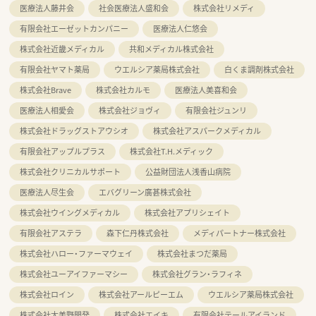
医療法人藤井会
社会医療法人盛和会
株式会社リメディ
有限会社エーゼットカンパニー
医療法人仁悠会
株式会社近畿メディカル
共和メディカル株式会社
有限会社ヤマト薬局
ウエルシア薬局株式会社
白くま調剤株式会社
株式会社Brave
株式会社カルモ
医療法人美喜和会
医療法人相愛会
株式会社ジョヴィ
有限会社ジュンリ
株式会社ドラッグストアウシオ
株式会社アスパークメディカル
有限会社アップルプラス
株式会社T.H.メディック
株式会社クリニカルサポート
公益財団法人浅香山病院
医療法人尽生会
エバグリーン廣甚株式会社
株式会社ウイングメディカル
株式会社アプリシェイト
有限会社アステラ
森下仁丹株式会社
メディパートナー株式会社
株式会社ハロー・ファーマウェイ
株式会社まつだ薬局
株式会社ユーアイファーマシー
株式会社グラン・ラフィネ
株式会社ロイン
株式会社アールピーエム
ウエルシア薬局株式会社
株式会社大美野開発
株式会社エイキ
有限会社テールアイランド