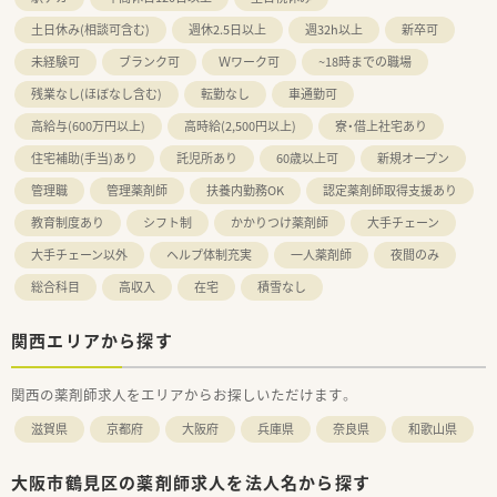
土日休み(相談可含む)
週休2.5日以上
週32h以上
新卒可
未経験可
ブランク可
Ｗワーク可
~18時までの職場
残業なし(ほぼなし含む)
転勤なし
車通勤可
高給与(600万円以上)
高時給(2,500円以上)
寮・借上社宅あり
住宅補助(手当)あり
託児所あり
60歳以上可
新規オープン
管理職
管理薬剤師
扶養内勤務OK
認定薬剤師取得支援あり
教育制度あり
シフト制
かかりつけ薬剤師
大手チェーン
大手チェーン以外
ヘルプ体制充実
一人薬剤師
夜間のみ
総合科目
高収入
在宅
積雪なし
関西エリアから探す
関西の薬剤師求人をエリアからお探しいただけます。
滋賀県
京都府
大阪府
兵庫県
奈良県
和歌山県
大阪市鶴見区の薬剤師求人を法人名から探す