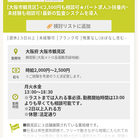
【法人特徴について】
【大阪市鶴見区】≪2,500円も相談可★パート求人≫扶養内・
■大阪市鶴見区を中心に複数の店舗を展開しており、地域包括ケ
未経験も相談可！最新の監査システムを導入
アシステムの一翼を担うべく施設在宅業務に非常に積極的に注
力しています。
検討リストに追加
■代表取締役は現場目線を大切にする男性薬剤師であり、スタッ
フの意見を積極的に取り入れながら、最新の監査システム等を導
入しています。
週休2.5日以上
未経験可
ブランク可
残業なし(ほぼなし含む)
車通
■独立支援制度が充実しているため、将来的に自分の薬局を持ち
たいという独立志向の方に対しても、開局までトータルで支援す
大阪府 大阪市鶴見区
る法人です。
横堤駅 (大阪メトロ長堀鶴見緑地線)
勤務地
【想定されるキャリアイメージ】
時給2,000円～2,500円
■入社後はOJTやメーカー勉強会を通じて、未経験の方でも最新
の在宅医療スキルや高度な薬学的管理能力を着実に習得するこ
※ご経験を考慮のうえ決定致します。
給与
とが可能です。
月火水金
■資格取得支援制度を活用して自身の専門性を高められるほか、
13：00～18：30
将来的には店舗をまとめる管理薬剤師としてマネジメントを学
※ラストまでは入れる事必須、勤務開始時間は13:00
ぶ道もあります。
よりも早くても相談可能です。
勤務
■独立を志す方には経営のノウハウを代表から直接学べる機会
時間
※2日以上入れる方
があり、不動産業も手掛ける法人の強みを活かした起業サポート
※休憩：法定通り
も受けられます。
■鶴見区に３店舗展開されている薬局様です。
【こんな取り組みをしています】
■社長は男性薬剤師様で、フリーで動きながら現場に入られてお
■監査システム「アテルノ」を全店で導入しており、カメラと重
りスタッフの意見に耳を傾けながら運営されているため、現場へ
量監査のダブルチェックによって調剤過誤を徹底的に防ぐ取り