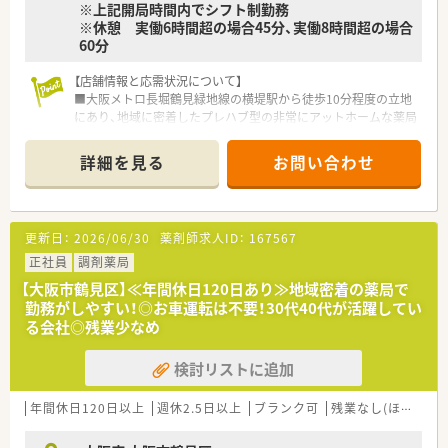
※上記開局時間内でシフト制勤務
※休憩 実働6時間超の場合45分、実働8時間超の場合
60分
【店舗情報と応需状況について】
■大阪メトロ長堀鶴見緑地線の横堤駅から徒歩10分程度の立地
にあり、地域に密着したプレハブ型の非常にアットホームな薬局
です。
■隣接するクリニックから整形外科応需および眼科応需が中心
詳細を見る
お問い合わせ
で、1日あたりの処方箋枚数は50枚から60枚程度で推移しており
ます。
■常勤薬剤師2名と事務スタッフ2名が在籍しており、互いに連
携を取りながら効率よくスピーディーに業務を遂行できる体制
更新日：
2026/06/30
薬剤師求人ID：
167567
です。
正社員
調剤薬局
【勤務実態について】
【大阪市鶴見区】≪年間休日120日あり≫地域密着の薬局で
■月曜日から金曜日の終業時間は18:30までとなっており、残業
勤務がしやすい！◎お車運転は不要！30代40代が活躍してい
はほとんど発生しないため、仕事終わりの予定も立てやすい環境
る会社◎残業少なめ
です。
■在宅業務で薬剤師が外に出るタイミングを除けば、常に複数名
検討リストに追加
体制で業務を行っているため、一人薬剤師になる時間は極めて短
いです。
■1分単位で残業代が支給される労務管理が徹底されており、サ
年間休日120日以上
週休2.5日以上
ブランク可
残業なし(ほぼなし含む)
ービス残業の心配をすることなく安心して業務に集中すること
が可能です。