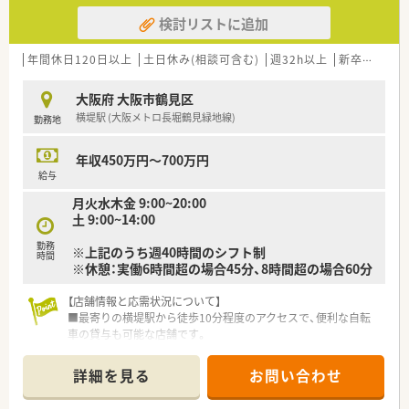
検討リストに追加
年間休日120日以上
土日休み(相談可含む)
週32h以上
新卒可
未経
大阪府 大阪市鶴見区
横堤駅 (大阪メトロ長堀鶴見緑地線)
勤務地
年収450万円～700万円
給与
月火水木金 9:00~20:00
土 9:00~14:00
勤務
※上記のうち週40時間のシフト制
時間
※休憩：実働6時間超の場合45分、8時間超の場合60分
【店舗情報と応需状況について】
■最寄りの横堤駅から徒歩10分程度のアクセスで、便利な自転
車の貸与も可能な店舗です。
■整形外科や眼科からの比較的軽めの処方箋をメインに応需し
ており落ち着いた環境です。
詳細を見る
お問い合わせ
■店舗にはクリーンベンチを導入しており、専門的な調剤業務に
も対応できる設備環境です。