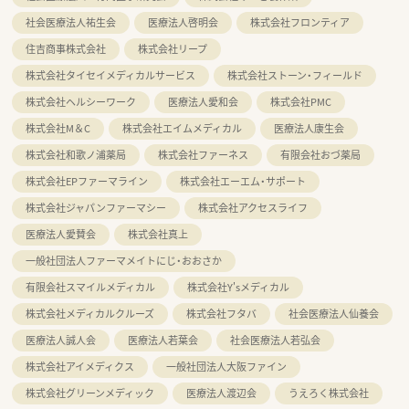
社会医療法人祐生会
医療法人啓明会
株式会社フロンティア
住吉商事株式会社
株式会社リープ
株式会社タイセイメディカルサービス
株式会社ストーン・フィールド
株式会社ヘルシーワーク
医療法人愛和会
株式会社PMC
株式会社M＆C
株式会社エイムメディカル
医療法人康生会
株式会社和歌ノ浦薬局
株式会社ファーネス
有限会社おづ薬局
株式会社EPファーマライン
株式会社エーエム・サポート
株式会社ジャパンファーマシー
株式会社アクセスライフ
医療法人愛賛会
株式会社真上
一般社団法人ファーマメイトにじ・おおさか
有限会社スマイルメディカル
株式会社Y'sメディカル
株式会社メディカルクルーズ
株式会社フタバ
社会医療法人仙養会
医療法人誠人会
医療法人若葉会
社会医療法人若弘会
株式会社アイメディクス
一般社団法人大阪ファイン
株式会社グリーンメディック
医療法人渡辺会
うえろく株式会社