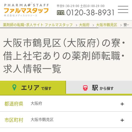
平日9：30-19：00 土日10：00-19：00
薬剤師の転職・求人サイト ファルマスタッフ
大阪府
大阪市鶴見区
寮・
大阪市鶴見区（大阪府）の寮・
借上社宅あり
の薬剤師転職・
求人情報一覧
エリア
駅
で探す
から探す
都道府県
大阪府
市区町村
大阪市鶴見区