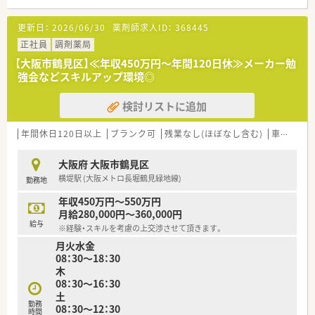
【法人特徴について】
更新日：
2026/06/30
薬剤師求人ID：
368445
■社長は男性薬剤師であり、現場に入ってスタッフの意見に耳を
傾ける風通しの良い社風です。
正社員
調剤薬局
■急なお休みにも社長が柔軟に対応してくださるなど、アットホ
【大阪市鶴見区】≪年収450万円～年間120日休≫メーカー勉
ームで働きやすい環境です。
強会などスキルアップ環境◎
■ドクターからの強い要望で開局した経緯があり、周辺の医療機
関との関係も非常に良好です。
検討リストに追加
【想定される業務内容】
■処方箋に基づく調剤や監査および服薬指導といった、薬局内で
年間休日120日以上
ブランク可
残業なし(ほぼなし含む)
車通勤可
の基本的な業務を担当します。
■最新の監査システムや一包化の機器を導入しており、効率的で
大阪府 大阪市鶴見区
安全な調剤業務が可能です。
横堤駅 (大阪メトロ長堀鶴見緑地線)
勤務地
■ご本人の希望に応じて施設や個人宅への在宅業務に携わるこ
とも可能なやりがいのある仕事です。
年収450万円～550万円
月給280,000円～360,000円
給与
※経験・スキルを考慮の上交渉させて頂きます。
月火水金
08：30～18：30
木
08：30～16：30
土
勤務
08：30～12：30
時間