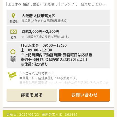
談可能です。
土日休み(相談可含む)
未経験可
ブランク可
残業なし(ほぼなし含む)
■独立支援制度もあるため、独立志向の方も歓迎です。
大阪府 大阪市鶴見区
横堤駅 (大阪メトロ長堀鶴見緑地線)
勤務地
時給2,000円～2,500円
※ご経験を考慮のうえ決定致します。
給与
月火水木金 09：00～18：30
土 09：00～12：30
※上記時間内で勤務時間・勤務曜日は応相談
勤務
※週4～5日（社会保険加入は週30ｈ以上）
時間
※休憩：法定通り
＼＼こんな会社です／／
■鶴見区に３店舗展開している薬局です。
■社長は男性薬剤師で、フリーで動きながら現場に入られていま
す。スタッフの意見に耳を傾けながら運営されているため、現場
へのご理解がございます。
詳細を見る
お問い合わせ
■独立支援制度もあるため、独立志向の方も歓迎です。不動産業
も行っており、開局までトータルでサポートができます。
■薬剤師は全員～40代の和気あいあいとした環境です。
■月1~2回のメーカー様の勉強会や会社負担でのeラーニングな
更新日：
2026/06/23
薬剤師求人ID：
368446
ど学習環境が整っています。