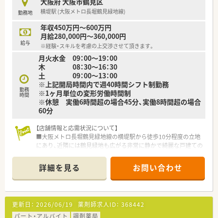
大阪府 大阪市鶴見区
横堤駅 (大阪メトロ長堀鶴見緑地線)
勤務地
【想定される業務内容】
■整形外科や眼科の調剤・監査・服薬指導を中心に、施設在宅3件
年収450万円～600万円
（計50名程度）および居宅5件の訪問管理業務を担当いただきま
月給280,000円～360,000円
す。
給与
※経験・スキルを考慮の上交渉させて頂きます。
■外来は軽量科目が中心ですが、在宅業務では多職種と連携しな
月火水金 09：00～19：00
がら、患者様の生活に深く関わる高度な薬学的管理を実践いたし
木 08：30～16：30
ます。
土 09：00～13：00
■最新の全自動分包機や監査システムを完備しているため、正確
※上記開局時間内で週40時間シフト制勤務
かつ迅速な調剤業務を通じて、患者様の待ち時間短縮に大きく貢
勤務
※1ヶ月単位の変形労働時間制
献できます。
時間
※休憩 実働6時間超の場合45分、実働8時間超の場合
60分
【店舗情報と応需状況について】
■大阪メトロ長堀鶴見緑地線の横堤駅から徒歩10分程度の立地
にあり、近隣には鶴見緑地も広がる非常に静かで綺麗な戸建ての
薬局です。
■処方箋は内科や眼科、透析など多岐にわたり1日50枚から60枚
詳細を見る
お問い合わせ
ほど応需しており、地域に根ざした医療サービスを提供していま
す。
■薬剤師は4名体制で運営されており、事務スタッフも6名在籍
しているため、各業務を分担しながらゆとりを持って取り組める
更新日：
2026/06/19
薬剤師求人ID：
368442
体制です。
パート・アルバイト
調剤薬局