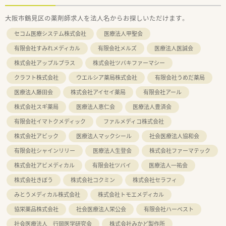
大阪市鶴見区の薬剤師求人を法人名からお探しいただけます。
セコム医療システム株式会社
医療法人甲聖会
有限会社すみれメディカル
有限会社メルズ
医療法人医誠会
株式会社アップルプラス
株式会社ツバキファーマシー
クラフト株式会社
ウエルシア薬局株式会社
有限会社うめだ薬局
医療法人藤田会
株式会社アイセイ薬局
有限会社アール
株式会社スギ薬局
医療法人恵仁会
医療法人豊済会
有限会社イマトクメディック
ファルメディコ株式会社
株式会社アビック
医療法人マックシール
社会医療法人協和会
有限会社シャインリリー
医療法人生登会
株式会社ファーマテック
株式会社アビメディカル
有限会社ツバイ
医療法人一祐会
株式会社きぼう
株式会社コクミン
株式会社セラフィ
みとうメディカル株式会社
株式会社トモエメディカル
協栄薬品株式会社
社会医療法人栄公会
有限会社ハーベスト
社会医療法人 行岡医学研究会
株式会社みかど製作所