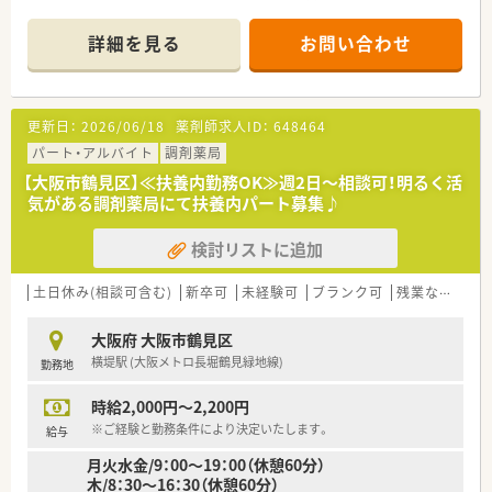
のご理解がございます。。
組みをしています。 ■月に1回から2回の頻度でメーカーによる
■ドクターに声を掛けられて開設した経緯もあり、ドクターとの
勉強会を開催しているほか、会社負担でeラーニングを受講でき
詳細を見る
お問い合わせ
関係も良好です。
るなど、自己研鑽を強力に支援します。 ■将来的な業務効率化を
■施設在宅業務も各店舗積極的にされており、携わっていきた
目指してRPAの導入も予定しており、アナログな事務作業を削減
い・学んでいきたい方にもおすすめです。
して薬剤師が臨床業務に集中できる環境を整えます。
■最新の調剤機器や監査システムを導入されており、安心して効
更新日：
2026/06/18
薬剤師求人ID：
648464
率良くお仕事いただける環境です。
■基本的に移動無しのため地域に根差して、腰を据えて働くこと
パート・アルバイト
調剤薬局
ができます。
【大阪市鶴見区】≪扶養内勤務OK≫週2日～相談可！明るく活
■各店舗、最寄駅から徒歩10分程度ですが、自転車の貸与も可能
気がある調剤薬局にて扶養内パート募集♪
です。
検討リストに追加
土日休み(相談可含む)
新卒可
未経験可
ブランク可
残業なし(ほぼなし含む)
大阪府 大阪市鶴見区
横堤駅 (大阪メトロ長堀鶴見緑地線)
勤務地
時給2,000円～2,200円
※ご経験と勤務条件により決定いたします。
給与
月火水金/9：00～19：00（休憩60分）
木/8：30～16：30（休憩60分）