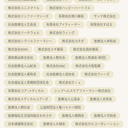
株式会社ユニスマイル
株式会社ハッピーハートフル
株式会社ジンファーマシーズ
有限会社境川薬局
サンテ株式会社
社会医療法人生長会
有限会社アイティーオー
有限会社すばる
株式会社リーチウェル
株式会社ウィング
株式会社シラソルファーマシー
株式会社ヨネダ
医療法人邦和会
株式会社IKMS
株式会社スギ薬局
株式会社高砂薬局
東和薬品株式会社
医療法人敬任会
医療法人西浦会（財団）
社会医療法人山紀会
株式会社M&C
株式会社大阪製薬
社会医療法人東和会
社会医療法人垣谷会
株式会社ウィーズ
社会福祉法人恩賜財団済生会
株式会社Ｄｉｘ
有限会社コア・メディカル
シップヘルスケアファーマシー株式会社
株式会社メディカルユアーズ
医療法人公道会
医療法人吉栄会
医療法人朝日会
公益財団法人聖バルナバ病院
医療福祉生活協同組合おおさか
医療法人穂翔会
医療法人守田会
日本通運株式会社
医療法人大植会
株式会社ガルコーポレーション