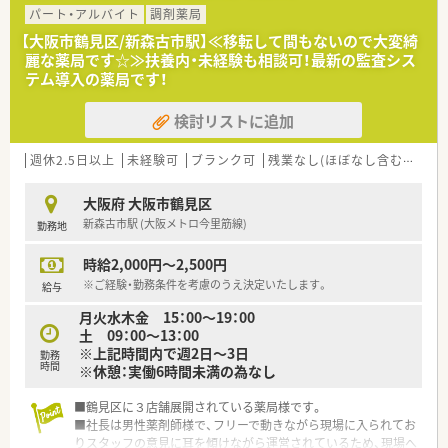
パート・アルバイト
調剤薬局
＼＼こんな働き方です／／
【大阪市鶴見区/新森古市駅】≪移転して間もないので大変綺
■勤務曜日や時間帯は相談が可能ですので、お気軽にご相談くだ
麗な薬局です☆≫扶養内・未経験も相談可！最新の監査シス
さい。ラストまでご勤務いただける方は加給いたします。
テム導入の薬局です！
■残業少なめです。残業代は1分単位で支給。労務管理もしっか
りとされています。
検討リストに追加
■在宅も請け負っていますが、車の運転ができない方でも他の職
員で対応ができるのでＯＫ！
■最新の調剤機器や監査システムを導入しており、安心して効率
週休2.5日以上
未経験可
ブランク可
残業なし(ほぼなし含む)
車通
良くお仕事いただける環境です。
■余裕のある従業員数を設定しているので、一つ一つの業務に丁
大阪府 大阪市鶴見区
寧に取り組むことが出来ます。
新森古市駅 (大阪メトロ今里筋線)
勤務地
＼＼こんな方におすすめです／／
時給2,000円～2,500円
■調剤薬局で働きたいけど車の運転が難しい方
■風通しの良い職場でアットホームな環境を求めている方。
※ご経験・勤務条件を考慮のうえ決定いたします。
給与
月火水木金 15：00～19：00
お気軽にお問い合わせください！
土 09：00～13：00
※上記時間内で週2日～3日
勤務
時間
※休憩：実働6時間未満の為なし
■鶴見区に３店舗展開されている薬局様です。
■社長は男性薬剤師様で、フリーで動きながら現場に入られてお
りスタッフの意見に耳を傾けながら運営されているため、現場へ