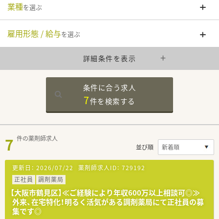
業種
を選ぶ
雇用形態 / 給与
を選ぶ
詳細条件を表示
条件に合う求人
7
件を
検索する
7
件の薬剤師求人
並び順
更新日：
2026/07/22
薬剤師求人ID：
729192
正社員
調剤薬局
【大阪市鶴見区】≪ご経験により年収600万以上相談可◎≫
外来、在宅特化！明るく活気がある調剤薬局にて正社員の募
集です◎