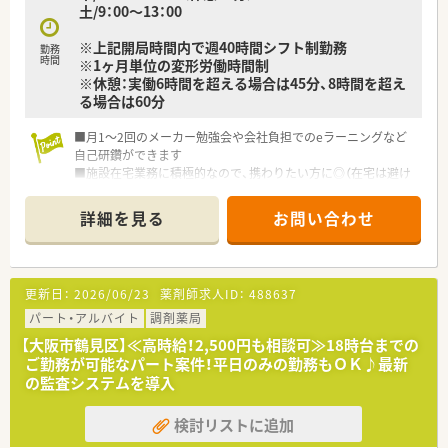
土/9：00～13：00
※上記開局時間内で週40時間シフト制勤務
勤務
時間
※1ヶ月単位の変形労働時間制
※休憩：実働6時間を超える場合は45分、8時間を超え
る場合は60分
■月1～2回のメーカー勉強会や会社負担でのeラーニングなど
自己研鑽ができます
■施設在宅業務に積極的なので、携わりたい方に◎（在宅は避け
たい方は店舗業務専門でも可能です）
■鶴見区の薬剤師会に入っており、薬剤師会の勉強はもちろん参
詳細を見る
お問い合わせ
加OK
■社長は男性薬剤師様で、フリーで動きながら現場に入られてお
りスタッフの意見に耳を傾けながら運営されているため、現場へ
のご理解がございます。
更新日：
2026/06/23
薬剤師求人ID：
488637
■ドクターに声を掛けられて開設した経緯もあり、ドクターとの
関係も良好です。
パート・アルバイト
調剤薬局
■最新の調剤機器や監査システムを導入されており、安心して効
【大阪市鶴見区】≪高時給！2,500円も相談可≫18時台までの
率良くお仕事いただける環境です。
ご勤務が可能なパート案件！平日のみの勤務もＯＫ♪最新
■基本的に移動無しのため地域に根差して、腰を据えて働くこと
の監査システムを導入
ができます。
■各店舗、最寄駅から徒歩10分程度ですが自転車の貸与も可能
検討リストに追加
です。
■未経験の方、扶養内の方でもやる気があれば、募集時間内で相