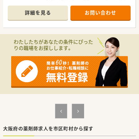
のご理解がございます。。
■ドクターに声を掛けられて開設した経緯もあり、ドクターとの
詳細を見る
お問い合わせ
関係も良好です。
■施設在宅業務も各店舗積極的にされており、携わっていきた
い・学んでいきたい方にもおすすめです。
■最新の調剤機器や監査システムを導入されており、安心して効
率良くお仕事いただける環境です。
わたしたちがあなたの条件にぴった
■基本的に移動無しのため地域に根差して、腰を据えて働くこと
りの職場をお探しします。
ができます。
■各店舗、最寄駅から徒歩10分程度ですが、自転車の貸与も可能
です。
大阪府の薬剤師求人を市区町村から探す