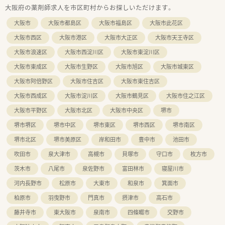
大阪府の薬剤師求人を市区町村からお探しいただけます。
大阪市
大阪市都島区
大阪市福島区
大阪市此花区
大阪市西区
大阪市港区
大阪市大正区
大阪市天王寺区
大阪市浪速区
大阪市西淀川区
大阪市東淀川区
大阪市東成区
大阪市生野区
大阪市旭区
大阪市城東区
大阪市阿倍野区
大阪市住吉区
大阪市東住吉区
大阪市西成区
大阪市淀川区
大阪市鶴見区
大阪市住之江区
大阪市平野区
大阪市北区
大阪市中央区
堺市
堺市堺区
堺市中区
堺市東区
堺市西区
堺市南区
堺市北区
堺市美原区
岸和田市
豊中市
池田市
吹田市
泉大津市
高槻市
貝塚市
守口市
枚方市
茨木市
八尾市
泉佐野市
富田林市
寝屋川市
河内長野市
松原市
大東市
和泉市
箕面市
柏原市
羽曳野市
門真市
摂津市
高石市
藤井寺市
東大阪市
泉南市
四條畷市
交野市