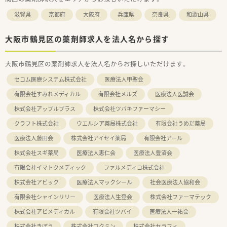
滋賀県
京都府
大阪府
兵庫県
奈良県
和歌山県
大阪市鶴見区の薬剤師求人を法人名から探す
大阪市鶴見区の薬剤師求人を法人名からお探しいただけます。
セコム医療システム株式会社
医療法人甲聖会
有限会社すみれメディカル
有限会社メルズ
医療法人医誠会
株式会社アップルプラス
株式会社ツバキファーマシー
クラフト株式会社
ウエルシア薬局株式会社
有限会社うめだ薬局
医療法人藤田会
株式会社アイセイ薬局
有限会社アール
株式会社スギ薬局
医療法人恵仁会
医療法人豊済会
有限会社イマトクメディック
ファルメディコ株式会社
株式会社アビック
医療法人マックシール
社会医療法人協和会
有限会社シャインリリー
医療法人生登会
株式会社ファーマテック
株式会社アビメディカル
有限会社ツバイ
医療法人一祐会
株式会社きぼう
株式会社コクミン
株式会社セラフィ