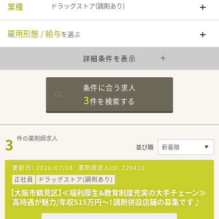
業種
ドラッグストア(調剤あり)
雇用形態 / 給与
を選ぶ
詳細条件を表示
条件に合う求人
3
件を
検索する
3
件の薬剤師求人
並び順
更新日：
2026/07/08
薬剤師求人ID：
229410
正社員
ドラッグストア(調剤あり)
【大阪市鶴見区】≪福利厚生&教育制度充実の大手チェーン≫
高待遇が魅力/年収515万円～！調剤併設店舗の募集です♪