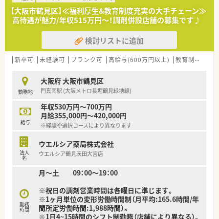
■店舗拡大に伴い、エリアマネジャーや営業部長等のマネジメン
【大阪市鶴見区】≪福利厚生&教育制度充実の大手チェーン≫
トのポジションも増えます。
高待遇が魅力/年収515万円～！調剤併設店舗の募集です♪
■在宅や教育等の専門性を活かせるスペシャリストを目指すこ
とも可能です。
検討リストに追加
■その他にも、管理部門や商品部門等の本社スタッフなど活動領
域は多種多様です。
■在宅実施店舗は年々増加しており、在宅医療へもしっかりと関
新卒可
未経験可
ブランク可
高給与(600万円以上)
教育制度あり
わる事ができます。
■育児休暇は3歳まで取得が可能で、時短制度は小学5年生まで
大阪府 大阪市鶴見区
時短勤務ができるよう変更予定です。
門真南駅 (大阪メトロ長堀鶴見緑地線)
勤務地
■年間休日が120日とワークライフバランスが整っています
■日用品から常備薬まで、従業員割引制度など嬉しいメリットも
年収530万円～700万円
たくさんあります！
月給355,000円～420,000円
給与
※経験や選択コースにより異なります
ウエルシア薬局株式会社
法人
ウエルシア鶴見茨田大宮店
名
月～土 09：00～19：00
※祝日の調剤営業時間は各曜日に準じます。
※1ヶ月単位の変形労働時間制（月平均:165.6時間/年
勤務
間所定労働時間:1,988時間）。
時間
※1日4~15時間のシフト制勤務（店舗により異なる）。