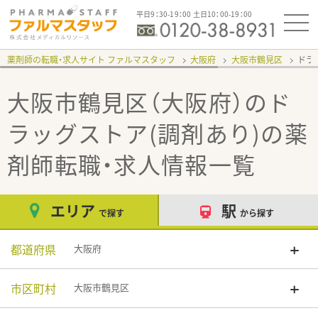
平日9：30-19：00 土日10：00-19：00
薬剤師の転職・求人サイト ファルマスタッフ
大阪府
大阪市鶴見区
ドラ
大阪市鶴見区（大阪府）のド
ラッグストア(調剤あり)
の薬
剤師転職・求人情報一覧
エリア
駅
で探す
から探す
都道府県
大阪府
市区町村
大阪市鶴見区