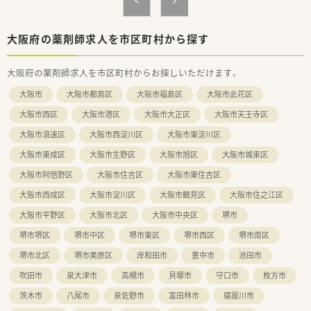
たくさんあります！
大阪府の薬剤師求人を市区町村から探す
大阪府の薬剤師求人を市区町村からお探しいただけます。
大阪市
大阪市都島区
大阪市福島区
大阪市此花区
大阪市西区
大阪市港区
大阪市大正区
大阪市天王寺区
大阪市浪速区
大阪市西淀川区
大阪市東淀川区
大阪市東成区
大阪市生野区
大阪市旭区
大阪市城東区
大阪市阿倍野区
大阪市住吉区
大阪市東住吉区
大阪市西成区
大阪市淀川区
大阪市鶴見区
大阪市住之江区
大阪市平野区
大阪市北区
大阪市中央区
堺市
堺市堺区
堺市中区
堺市東区
堺市西区
堺市南区
堺市北区
堺市美原区
岸和田市
豊中市
池田市
吹田市
泉大津市
高槻市
貝塚市
守口市
枚方市
茨木市
八尾市
泉佐野市
富田林市
寝屋川市