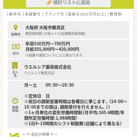
検討リストに追加
新卒可
未経験可
ブランク可
高給与(600万円以上)
教育制度あり
大阪府 大阪市鶴見区
鶴見緑地駅 (大阪メトロ長堀鶴見緑地線)
勤務地
年収530万円～700万円
月給355,000円～420,000円
給与
※経験や選択コースにより異なります
ウエルシア薬局株式会社
法人
ウエルシア鶴見浜店
名
月～土 09：30～19：30
※定休日 日
※祝日の調剤営業時間は各曜日に準じます。（14：00～
15：00までの間は、調剤受付を行えません。））
勤務
時間
※1ヶ月単位の変形労働時間制（月平均:165.6時間/年
間所定労働時間:1,988時間）
※1日4~15時間のシフト制勤務（店舗により異なる）
・・＊ 会社の特徴 ＊・・