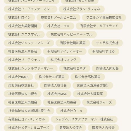
株式会社ハロー・ファーマウェイ
株式会社まつだ薬局
株式会社ユーアイファーマシー
株式会社グラン・ラフィネ
株式会社ロイン
株式会社アールピーエム
ウエルシア薬局株式会社
株式会社大美野開発
株式会社エイキ
有限会社テールアイランド
株式会社ユニスマイル
株式会社ハッピーハートフル
株式会社ジンファーマシーズ
有限会社境川薬局
サンテ株式会社
社会医療法人生長会
有限会社アイティーオー
有限会社すばる
株式会社リーチウェル
株式会社ウィング
株式会社シラソルファーマシー
株式会社ヨネダ
医療法人邦和会
株式会社IKMS
株式会社スギ薬局
株式会社高砂薬局
東和薬品株式会社
医療法人敬任会
医療法人西浦会（財団）
社会医療法人山紀会
株式会社M&C
株式会社大阪製薬
社会医療法人東和会
社会医療法人垣谷会
株式会社ウィーズ
社会福祉法人恩賜財団済生会
株式会社Ｄｉｘ
有限会社コア・メディカル
シップヘルスケアファーマシー株式会社
株式会社メディカルユアーズ
医療法人公道会
医療法人吉栄会