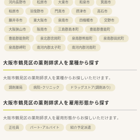
河内長野市
松原市
大東市
和泉市
箕面市
柏原市
羽曳野市
門真市
摂津市
高石市
藤井寺市
東大阪市
泉南市
四條畷市
交野市
大阪狭山市
阪南市
三島郡島本町
豊能郡豊能町
豊能郡能勢町
泉北郡忠岡町
泉南郡熊取町
泉南郡田尻町
泉南郡岬町
南河内郡太子町
南河内郡河南町
大阪市鶴見区の薬剤師求人を業種から探す
大阪市鶴見区の薬剤師求人を業種からお探しいただけます。
調剤薬局
病院・クリニック
ドラッグストア(調剤あり)
大阪市鶴見区の薬剤師求人を雇用形態から探す
大阪市鶴見区の薬剤師求人を雇用形態からお探しいただけます。
正社員
パート・アルバイト
紹介予定派遣