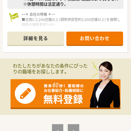
※休憩時間は法定通り。
・・＊ 会社の特徴 ＊・・
■全国に2,200店舗以上（調剤併設型約2,000店舗以上）を展開し
調剤店舗数業界TOP！
■店舗拡大に伴いキャリアアップできるポジションが多数あり！
頑張り次第で高給与も可能！
詳細を見る
お問い合わせ
■経験や勤務コースによりますが、経験の少ない方でも500万前
半スタートと業界TOP水準！
■職種や職域に合わせ、豊富な社内研修や外部組織と連携した研
修を用意されています
■薬剤師が中心の会社だからこそ活躍できるキャリアパスが多
わたしたちがあなたの条件にぴった
種多様に用意されています。
りの職場をお探しします。
■店舗拡大に伴い、エリアマネジャーや営業部長等のマネジメン
トのポジションも増えます。
■在宅や教育等の専門性を活かせるスペシャリストを目指すこ
とも可能です。
■その他にも、管理部門や商品部門等の本社スタッフなど活動領
域は多種多様です。
■在宅実施店舗は年々増加しており、在宅医療へもしっかりと関
わる事ができます。
■育児休暇は3歳まで取得が可能で、時短制度は小学5年生まで
時短勤務ができるよう変更予定です。
■年間休日が120日とワークライフバランスが整っています
■日用品から常備薬まで、従業員割引制度など嬉しいメリットも