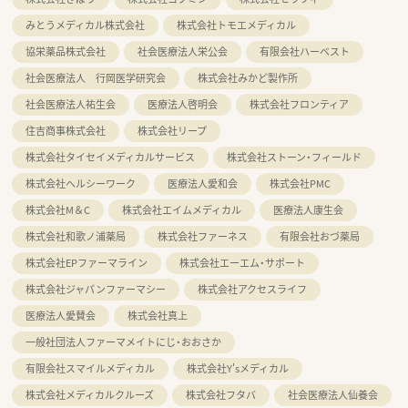
みとうメディカル株式会社
株式会社トモエメディカル
協栄薬品株式会社
社会医療法人栄公会
有限会社ハーベスト
社会医療法人 行岡医学研究会
株式会社みかど製作所
社会医療法人祐生会
医療法人啓明会
株式会社フロンティア
住吉商事株式会社
株式会社リープ
株式会社タイセイメディカルサービス
株式会社ストーン・フィールド
株式会社ヘルシーワーク
医療法人愛和会
株式会社PMC
株式会社M＆C
株式会社エイムメディカル
医療法人康生会
株式会社和歌ノ浦薬局
株式会社ファーネス
有限会社おづ薬局
株式会社EPファーマライン
株式会社エーエム・サポート
株式会社ジャパンファーマシー
株式会社アクセスライフ
医療法人愛賛会
株式会社真上
一般社団法人ファーマメイトにじ・おおさか
有限会社スマイルメディカル
株式会社Y'sメディカル
株式会社メディカルクルーズ
株式会社フタバ
社会医療法人仙養会