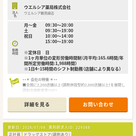
ウエルシア薬局株式会社
法人
ウエルシア鶴見緑店
名
月～金 09：30～20：00
土 09：30～19：00
祝日 10：00～14：00
15：00～19：00
勤務
※定休日 日
時間
※1ヶ月単位の変形労働時間制（月平均:165.6時間/年
間所定労働時間:1,988時間）
※1日4~15時間のシフト制勤務（店舗により異なる）
・・＊ 会社の特徴 ＊・・
■全国に2,200店舗以上（調剤併設型約2,000店舗以上）を展開し
調剤店舗数業界TOP！
■店舗拡大に伴いキャリアアップできるポジションが多数あり！
頑張り次第で高給与も可能！
詳細を見る
お問い合わせ
■経験や勤務コースによりますが、経験の少ない方でも500万前
半スタートと業界TOP水準！
■職種や職域に合わせ、豊富な社内研修や外部組織と連携した研
修を用意されています
更新日：
2026/07/08
薬剤師求人ID：
229388
■薬剤師が中心の会社だからこそ活躍できるキャリアパスが多
種多様に用意されています。
正社員
ドラッグストア(調剤あり)