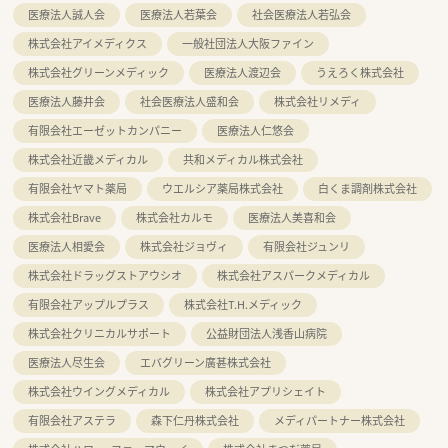
医療法人誠人会
医療法人若葉会
社会医療法人若弘会
株式会社アイメディクス
一般社団法人大阪ファイン
株式会社グリーンメディック
医療法人渡辺会
うえろく株式会社
医療法人藤井会
社会医療法人盛和会
株式会社リメディ
有限会社エーゼットカンパニー
医療法人仁悠会
株式会社近畿メディカル
共和メディカル株式会社
有限会社ヤマト薬局
ウエルシア薬局株式会社
白くま調剤株式会社
株式会社Brave
株式会社カルモ
医療法人美喜和会
医療法人相愛会
株式会社ジョヴィ
有限会社ジュンリ
株式会社ドラッグストアウシオ
株式会社アスパークメディカル
有限会社アップルプラス
株式会社T.H.メディック
株式会社クリニカルサポート
公益財団法人浅香山病院
医療法人尽生会
エバグリーン廣甚株式会社
株式会社ウイングメディカル
株式会社アプリシェイト
有限会社アステラ
森下仁丹株式会社
メディパートナー株式会社