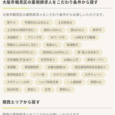
大阪市鶴見区の薬剤師求人をこだわり条件から探す
大阪市鶴見区の薬剤師求人をこだわり条件からお探しいただけます。
駅チカ
年間休日120日以上
土日祝休み
土日休み(相談可含む)
週休2.5日以上
週32h以上
新卒可
未経験可
ブランク可
Ｗワーク可
~18時までの職場
残業なし(ほぼなし含む)
転勤なし
車通勤可
高給与(600万円以上)
高時給(2,500円以上)
寮・借上社宅あり
住宅補助(手当)あり
託児所あり
60歳以上可
新規オープン
管理職
管理薬剤師
扶養内勤務OK
認定薬剤師取得支援あり
教育制度あり
シフト制
かかりつけ薬剤師
大手チェーン
大手チェーン以外
ヘルプ体制充実
一人薬剤師
夜間のみ
総合科目
高収入
在宅
積雪なし
関西エリアから探す
関西の薬剤師求人をエリアからお探しいただけます。