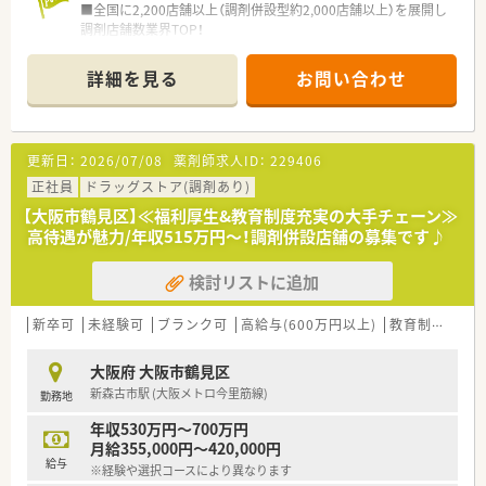
■全国に2,200店舗以上（調剤併設型約2,000店舗以上）を展開し
調剤店舗数業界TOP！
■店舗拡大に伴いキャリアアップできるポジションが多数あり！
頑張り次第で高給与も可能！
詳細を見る
お問い合わせ
■経験や勤務コースによりますが、経験の少ない方でも500万前
半スタートと業界TOP水準！
■職種や職域に合わせ、豊富な社内研修や外部組織と連携した研
修を用意されています
更新日：
2026/07/08
薬剤師求人ID：
229406
■薬剤師が中心の会社だからこそ活躍できるキャリアパスが多
種多様に用意されています。
正社員
ドラッグストア(調剤あり)
■店舗拡大に伴い、エリアマネジャーや営業部長等のマネジメン
【大阪市鶴見区】≪福利厚生&教育制度充実の大手チェーン≫
トのポジションも増えます。
高待遇が魅力/年収515万円～！調剤併設店舗の募集です♪
■在宅や教育等の専門性を活かせるスペシャリストを目指すこ
とも可能です。
検討リストに追加
■その他にも、管理部門や商品部門等の本社スタッフなど活動領
域は多種多様です。
■在宅実施店舗は年々増加しており、在宅医療へもしっかりと関
新卒可
未経験可
ブランク可
高給与(600万円以上)
教育制度あり
わる事ができます。
■育児休暇は3歳まで取得が可能で、時短制度は小学5年生まで
大阪府 大阪市鶴見区
時短勤務ができるよう変更予定です。
新森古市駅 (大阪メトロ今里筋線)
勤務地
■年間休日が120日とワークライフバランスが整っています
■日用品から常備薬まで、従業員割引制度など嬉しいメリットも
年収530万円～700万円
たくさんあります！
月給355,000円～420,000円
給与
※経験や選択コースにより異なります