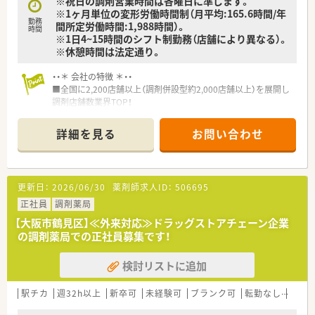
※祝日の調剤営業時間は各曜日に準じます。
※1ヶ月単位の変形労働時間制（月平均:165.6時間/年
勤務
間所定労働時間:1,988時間）。
時間
※1日4~15時間のシフト制勤務（店舗により異なる）。
※休憩時間は法定通り。
・・＊ 会社の特徴 ＊・・
■全国に2,200店舗以上（調剤併設型約2,000店舗以上）を展開し
調剤店舗数業界TOP！
■店舗拡大に伴いキャリアアップできるポジションが多数あり！
頑張り次第で高給与も可能！
詳細を見る
お問い合わせ
■経験や勤務コースによりますが、経験の少ない方でも500万前
半スタートと業界TOP水準！
■職種や職域に合わせ、豊富な社内研修や外部組織と連携した研
修を用意されています
更新日：
2026/06/30
薬剤師求人ID：
506695
■薬剤師が中心の会社だからこそ活躍できるキャリアパスが多
種多様に用意されています。
正社員
調剤薬局
■店舗拡大に伴い、エリアマネジャーや営業部長等のマネジメン
【大阪市鶴見区】≪外来対応≫ドラッグストアチェーン企業
トのポジションも増えます。
の調剤薬局での正社員募集です！
■在宅や教育等の専門性を活かせるスペシャリストを目指すこ
とも可能です。
検討リストに追加
■その他にも、管理部門や商品部門等の本社スタッフなど活動領
域は多種多様です。
■在宅実施店舗は年々増加しており、在宅医療へもしっかりと関
駅チカ
週32h以上
新卒可
未経験可
ブランク可
転勤なし
高給与
わる事ができます。