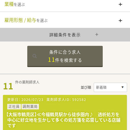
業種
を選ぶ
雇用形態 / 給与
を選ぶ
詳細条件を表示
条件に合う求人
11
件を
検索する
11
件の薬剤師求人
並び順
更新日：
2026/07/23
薬剤師求人ID：
592582
正社員
調剤薬局
【大阪市鶴見区】≪今福鶴見駅から徒歩圏内♪ 透析処方を
中心に好立地を生かして多くの処方箋を応需している店舗
です