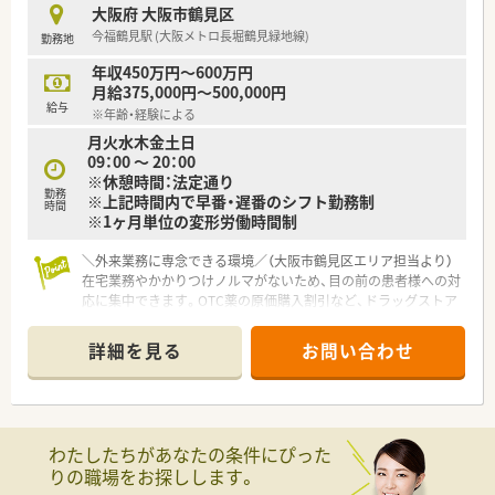
■育児休暇は3歳まで取得が可能で、時短制度は小学5年生まで
大阪府 大阪市鶴見区
時短勤務ができるよう変更予定です。
今福鶴見駅 (大阪メトロ長堀鶴見緑地線)
勤務地
■年間休日が120日とワークライフバランスが整っています
■日用品から常備薬まで、従業員割引制度など嬉しいメリットも
年収450万円～600万円
たくさんあります！
月給375,000円～500,000円
給与
※年齢・経験による
月火水木金土日
09：00 ～ 20：00
※休憩時間：法定通り
勤務
※上記時間内で早番・遅番のシフト勤務制
時間
※1ヶ月単位の変形労働時間制
＼外来業務に専念できる環境／（大阪市鶴見区エリア担当より）
在宅業務やかかりつけノルマがないため、目の前の患者様への対
応に集中できます。OTC薬の原価購入割引など、ドラッグストア
併設ならではの嬉しい福利厚生も魅力ですよ。
＊------------------------------------------＊
詳細を見る
お問い合わせ
【店舗情報と応需状況について】
■大阪メトロ長堀鶴見緑地線の今福鶴見駅から徒歩3分という好
立地にあり、通勤利便性が非常に高く通いやすい環境です。
■近隣の内科クリニックを中心に、消化器科や外科などの処方箋
わたしたちがあなたの条件にぴった
を1日平均80枚程度、薬剤師複数名体制で応需しています。
りの職場をお探しします。
■在宅業務は一切行っていないため、店舗内での外来調剤や服薬