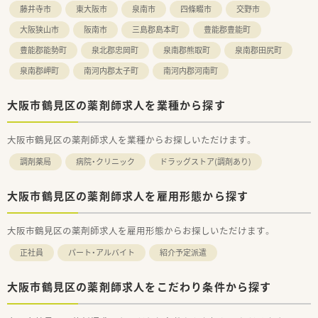
藤井寺市
東大阪市
泉南市
四條畷市
交野市
大阪狭山市
阪南市
三島郡島本町
豊能郡豊能町
豊能郡能勢町
泉北郡忠岡町
泉南郡熊取町
泉南郡田尻町
泉南郡岬町
南河内郡太子町
南河内郡河南町
大阪市鶴見区の薬剤師求人を業種から探す
大阪市鶴見区の薬剤師求人を業種からお探しいただけます。
調剤薬局
病院・クリニック
ドラッグストア(調剤あり)
大阪市鶴見区の薬剤師求人を雇用形態から探す
大阪市鶴見区の薬剤師求人を雇用形態からお探しいただけます。
正社員
パート・アルバイト
紹介予定派遣
大阪市鶴見区の薬剤師求人をこだわり条件から探す