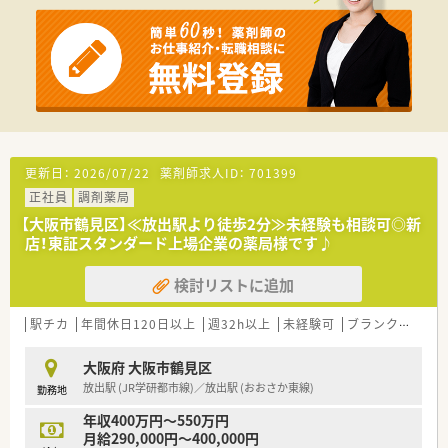
指導、OTC販売業務に専念して取り組むことが可能です。
【想定される業務内容】
■処方箋に基づく調剤、監査、服薬指導に加え、医療事務不在の
ため受付業務やレセコンへの入力作業も薬剤師が担当します。
■豊富なラインナップを誇るOTC薬の販売や、お客様への健康相
談対応、登録販売者と連携した店舗運営業務にも携わります。
■レセコン入力が未経験の方でも、教育担当が丁寧に指導する体
制がありますので、短期間で一通りの業務を習得いただけます。
更新日：
2026/07/22
薬剤師求人ID：
701399
【職場環境と雰囲気】
正社員
調剤薬局
■各店に2名から5名の薬剤師が配置されており、常に協力し合
いながら業務を進めることができる活気ある雰囲気の職場で
【大阪市鶴見区】≪放出駅より徒歩2分≫未経験も相談可◎新
す。
店！東証スタンダード上場企業の薬局様です♪
■薬剤師の正社員比率が非常に高く、責任感を持ったプロ意識の
高いスタッフが集まっているため、刺激を受けながら働けます。
検討リストに追加
■以前は家族同伴OKのハワイやアメリカへの社員旅行が実施さ
れており、社員だけでなくその家族も大切にする温かい文化があ
駅チカ
年間休日120日以上
週32h以上
未経験可
ブランク可
転
ります。
大阪府 大阪市鶴見区
放出駅 (JR学研都市線)／放出駅 (おおさか東線)
勤務地
年収400万円～550万円
月給290,000円～400,000円