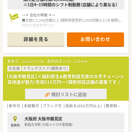
※1日4~15時間のシフト制勤務（店舗により異なる）
・・＊ 会社の特徴 ＊・・
■全国に2,200店舗以上（調剤併設型約2,000店舗以上）を展開し
調剤店舗数業界TOP！
■店舗拡大に伴いキャリアアップできるポジションが多数あり！
頑張り次第で高給与も可能！
詳細を見る
お問い合わせ
■経験や勤務コースによりますが、経験の少ない方でも500万前
半スタートと業界TOP水準！
■職種や職域に合わせ、豊富な社内研修や外部組織と連携した研
修を用意されています
更新日：
2026/07/08
薬剤師求人ID：
229406
■薬剤師が中心の会社だからこそ活躍できるキャリアパスが多
種多様に用意されています。
正社員
ドラッグストア(調剤あり)
■店舗拡大に伴い、エリアマネジャーや営業部長等のマネジメン
【大阪市鶴見区】≪福利厚生&教育制度充実の大手チェーン≫
トのポジションも増えます。
高待遇が魅力/年収515万円～！調剤併設店舗の募集です♪
■在宅や教育等の専門性を活かせるスペシャリストを目指すこ
とも可能です。
検討リストに追加
■その他にも、管理部門や商品部門等の本社スタッフなど活動領
域は多種多様です。
■在宅実施店舗は年々増加しており、在宅医療へもしっかりと関
新卒可
未経験可
ブランク可
高給与(600万円以上)
教育制度あり
わる事ができます。
■育児休暇は3歳まで取得が可能で、時短制度は小学5年生まで
大阪府 大阪市鶴見区
時短勤務ができるよう変更予定です。
新森古市駅 (大阪メトロ今里筋線)
勤務地
■年間休日が120日とワークライフバランスが整っています
■日用品から常備薬まで、従業員割引制度など嬉しいメリットも