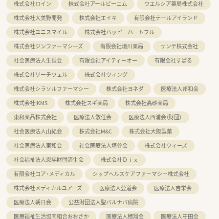
株式会社ロイン
株式会社アールピーエム
ウエルシア薬局株式会社
株式会社大美野開発
株式会社エイキ
有限会社テールアイランド
株式会社ユニスマイル
株式会社ハッピーハートフル
株式会社ジンファーマシーズ
有限会社境川薬局
サンテ株式会社
社会医療法人生長会
有限会社アイティーオー
有限会社すばる
株式会社リーチウェル
株式会社ウィング
株式会社シラソルファーマシー
株式会社ヨネダ
医療法人邦和会
株式会社IKMS
株式会社スギ薬局
株式会社高砂薬局
東和薬品株式会社
医療法人敬任会
医療法人西浦会（財団）
社会医療法人山紀会
株式会社M&C
株式会社大阪製薬
社会医療法人東和会
社会医療法人垣谷会
株式会社ウィーズ
社会福祉法人恩賜財団済生会
株式会社Ｄｉｘ
有限会社コア・メディカル
シップヘルスケアファーマシー株式会社
株式会社メディカルユアーズ
医療法人公道会
医療法人吉栄会
医療法人朝日会
公益財団法人聖バルナバ病院
医療福祉生活協同組合おおさか
医療法人穂翔会
医療法人守田会