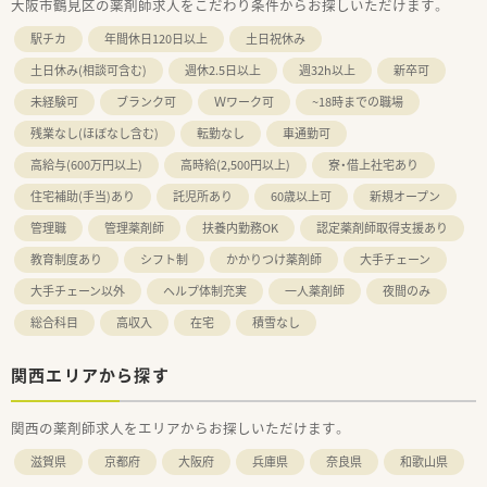
大阪市鶴見区の薬剤師求人をこだわり条件からお探しいただけます。
駅チカ
年間休日120日以上
土日祝休み
土日休み(相談可含む)
週休2.5日以上
週32h以上
新卒可
未経験可
ブランク可
Ｗワーク可
~18時までの職場
残業なし(ほぼなし含む)
転勤なし
車通勤可
高給与(600万円以上)
高時給(2,500円以上)
寮・借上社宅あり
住宅補助(手当)あり
託児所あり
60歳以上可
新規オープン
管理職
管理薬剤師
扶養内勤務OK
認定薬剤師取得支援あり
教育制度あり
シフト制
かかりつけ薬剤師
大手チェーン
大手チェーン以外
ヘルプ体制充実
一人薬剤師
夜間のみ
総合科目
高収入
在宅
積雪なし
関西エリアから探す
関西の薬剤師求人をエリアからお探しいただけます。
滋賀県
京都府
大阪府
兵庫県
奈良県
和歌山県