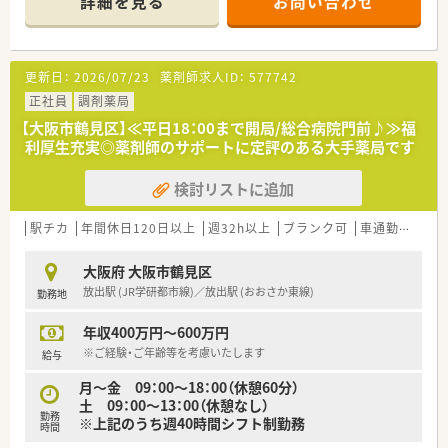
詳細を見る
お問い合わせ
目の処方箋を1日平均70枚ほど応需しており、幅広い知識を習得
できます。
■現在は常勤薬剤師2名とパート薬剤師5名が在籍しており、一
人あたりの処方箋枚数が少なめに設定されているため、ゆとりを
更新日：
2026/07/23
薬剤師求人ID：
577742
持って調剤に専念できます。
正社員
調剤薬局
【募集背景と求める人物像について】
【大阪市鶴見区】≪平日18：00まで開局/総合病院門前♪≫福
■店舗の体制強化とさらなるサービス向上のための増員募集で
利厚生充実◎薬剤師のサポートに定評のある大手薬局です
あり、地域医療に貢献したいという意欲をお持ちの薬剤師の方を
急募しております。
検討リストに追加
■患者様一人ひとりに寄り添う「かかりつけ薬剤師」としての意
識が高い方や、健康サポート薬局の運営に興味がある方を特に歓
迎いたします。
駅チカ
年間休日120日以上
週32h以上
ブランク可
車通勤可
高給
■実務未経験の方やブランクがある40代までの方も随時相談を
受け付けており、大手ならではの教育体制でしっかりと成長をサ
大阪府 大阪市鶴見区
ポートいたします。
放出駅 (JR学研都市線)／放出駅 (おおさか東線)
勤務地
【法人特徴について】
年収400万円～600万円
■全国に350店舗以上の薬局を展開する東証スタンダード上場
企業であり、安定した経営基盤と先進的なシステム導入が大きな
※ご経験・ご年齢等を考慮いたします
給与
強みです。
月～金 09：00～18：00（休憩60分）
■「座りカウンター」の積極的な導入により、患者様との親密な
土 09：00～13：00（休憩なし）
対話と薬剤師の身体的負担の軽減を両立させている現場第一の
勤務
※上記のうち週40時間シフト制勤務
企業文化です。
時間
■約25年前から在宅医療や施設調剤に取り組んできた豊富な実