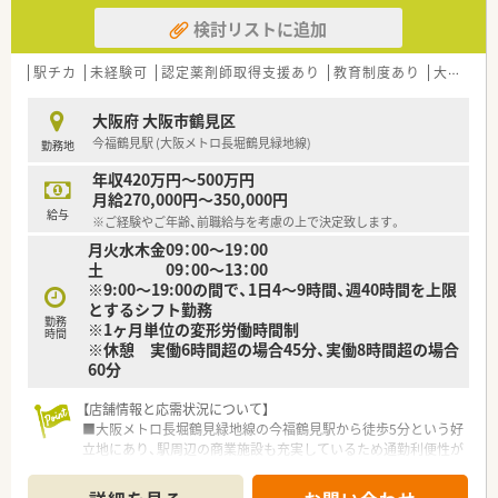
検討リストに追加
駅チカ
未経験可
認定薬剤師取得支援あり
教育制度あり
大手チェーン
大阪府 大阪市鶴見区
今福鶴見駅 (大阪メトロ長堀鶴見緑地線)
勤務地
年収420万円～500万円
月給270,000円～350,000円
給与
※ご経験やご年齢、前職給与を考慮の上で決定致します。
月火水木金09：00～19：00
土 09：00～13：00
※9:00～19:00の間で、1日4～9時間、週40時間を上限
とするシフト勤務
勤務
※1ヶ月単位の変形労働時間制
時間
※休憩 実働6時間超の場合45分、実働8時間超の場合
60分
【店舗情報と応需状況について】
■大阪メトロ長堀鶴見緑地線の今福鶴見駅から徒歩5分という好
立地にあり、駅周辺の商業施設も充実しているため通勤利便性が
抜群です。
■近隣の総合病院から内科や耳鼻科、精神科、整形外科など多科