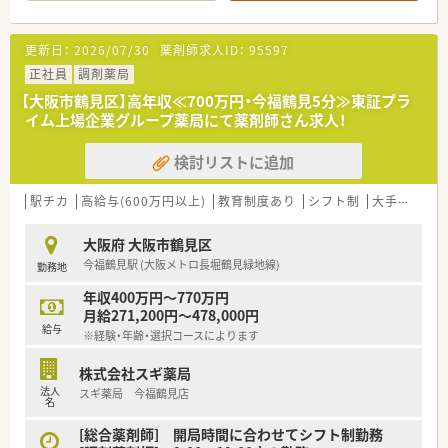
■店舗で活躍する従業員、社外で活躍する従業員、将来経営幹部
■薬剤師資格以外の資格に対しても手当を支給しております（ア
となる従業員など、薬剤師として様々な活躍ができるフィールド
ロマテラピー検定、かかりつけ薬剤師など）
を用意されています
更新日：
2026/07/30
薬剤師求人ID：
95597
■病気やケガなどで働けないときの生活費をサポート「LTD（保
■総合薬剤師・調剤薬剤師（土日休み・19時までの勤務）どちらか
険）」に会社が加入してくれます。
の働き方を選択できます
正社員
調剤薬局
■住宅手当20,000～40,000円あり（要件あり）
■調剤併設型だけでなく「医療モール・クリニック併設店舗」「敷
【大阪市鶴見区】高年収≪700万円・今福鶴見5分≫東証プラ
■産休･育休の取得率100%、復帰率96%と女性の方が安心して
地内薬局」「訪問調剤特化型店舗」など様々な店舗を運営してい
イム上場企業グループ薬局にて薬剤師さん求人！
復帰出来る環境づくりに努めています。
ます
■在宅医療にも積極的取り組んでおり「訪問調剤特化型店舗」を
検討リストに追加
50店舗以上、無菌調剤室は業界最多の51店舗設置しています
＼＼ こんな方にオススメ！ ／／
■「プラチナくるみん認定企業」「健康経営優良法人2023（大規模
★ライフスタイルに合わせてパート勤務したい方！
法人部門）認定」等を取得し一人ひとりが働きやすい環境が整備
駅チカ
高給与(600万円以上)
教育制度あり
シフト制
大手チェーン
★地域密着の薬局で働きたい方！
されています
★在宅業務にも携わってみたい方！
■充実した研修制度、人事制度、評価制度、キャリア支援制度等
大阪府 大阪市鶴見区
があるのも特徴です
今福鶴見駅 (大阪メトロ長堀鶴見緑地線)
勤務地
年収400万円～770万円
月給271,200円～478,000円
給与
※経験・年齢・選択コースによります
株式会社スギ薬局
法人
スギ薬局 今福鶴見店
名
[総合薬剤師] 開局時間に合わせてシフト制勤務