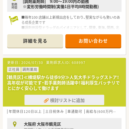
[調剤薬剤師] 9:00～19:00内の勤務
勤務
※変形労働時間制(実働1日平均8時間勤務)
時間
■毎年100 店舗以上新規出店をしており、堅実ながらも勢いのあ
る成長企業です
■調剤併設型ドラッグのパイオニアとして、関東、東海、関西、北
陸・信州を中心に約1,700店舗以上を展開しています
■研修制度は様々なプランがあり、集合研修だけでなく任意で受
詳細を見る
お問い合わせ
講可能な研修も幅広く用意されています
■店舗で活躍する従業員、社外で活躍する従業員、将来経営幹部
となる従業員など、薬剤師として様々な活躍ができるフィールド
を用意されています
更新日：
2026/07/30
薬剤師求人ID：
608997
■総合薬剤師・調剤薬剤師（土日休み・19時までの勤務）どちらか
の働き方を選択できます
正社員
調剤薬局
■調剤併設型だけでなく「医療モール・クリニック併設店舗」「敷
【鶴見区】≪横堤駅から徒歩9分≫人気大手ドラッグストア！
地内薬局」「訪問調剤特化型店舗」など様々な店舗を運営してい
高年収が可能です・若手薬剤師活躍中！福利厚生バッチリで
ます
とにかく安心して働けます
■在宅医療にも積極的取り組んでおり「訪問調剤特化型店舗」を
50店舗以上、無菌調剤室は業界最多の51店舗設置しています
検討リストに追加
■「プラチナくるみん認定企業」「健康経営優良法人2023（大規模
法人部門）認定」等を取得し一人ひとりが働きやすい環境が整備
されています
年間休日120日以上
土日祝休み
車通勤可
高給与(600万円以上)
認
■充実した研修制度、人事制度、評価制度、キャリア支援制度等
があるのも特徴です
大阪府 大阪市鶴見区