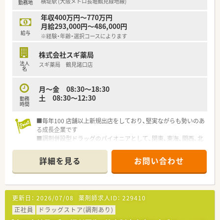
横堤駅 (大阪メトロ長堀鶴見緑地線)
勤務地
年収400万円～770万円
月給293,000円～486,000円
給与
※経験・年齢・選択コースによります
株式会社スギ薬局
法人
スギ薬局 鶴見諸口店
名
月～金 08:30〜18:30
土 08:30〜12:30
勤務
時間
■毎年100 店舗以上新規出店をしており、堅実ながらも勢いのあ
る成長企業です
■調剤併設型ドラッグのパイオニアとして、関東、東海、関西、北
陸・信州を中心に約1,700店舗以上を展開しています
■研修制度は様々なプランがあり、集合研修だけでなく任意で受
詳細を見る
お問い合わせ
講可能な研修も幅広く用意されています
■店舗で活躍する従業員、社外で活躍する従業員、将来経営幹部
となる従業員など、薬剤師として様々な活躍ができるフィールド
を用意されています
更新日：
2026/07/08
薬剤師求人ID：
229410
■総合薬剤師・調剤薬剤師（土日休み・19時までの勤務）どちらか
の働き方を選択できます
正社員
ドラッグストア(調剤あり)
■調剤併設型だけでなく「医療モール・クリニック併設店舗」「敷