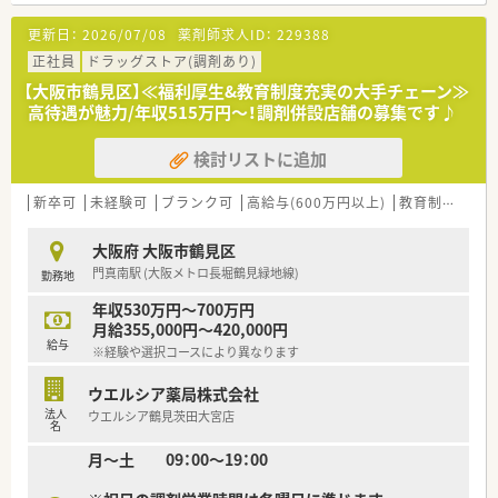
■職種や職域に合わせ、豊富な社内研修や外部組織と連携した研
修を用意されています
更新日：
2026/07/08
薬剤師求人ID：
229388
■薬剤師が中心の会社だからこそ活躍できるキャリアパスが多
種多様に用意されています。
正社員
ドラッグストア(調剤あり)
■店舗拡大に伴い、エリアマネジャーや営業部長等のマネジメン
【大阪市鶴見区】≪福利厚生&教育制度充実の大手チェーン≫
トのポジションも増えます。
高待遇が魅力/年収515万円～！調剤併設店舗の募集です♪
■在宅や教育等の専門性を活かせるスペシャリストを目指すこ
とも可能です。
検討リストに追加
■その他にも、管理部門や商品部門等の本社スタッフなど活動領
域は多種多様です。
■在宅実施店舗は年々増加しており、在宅医療へもしっかりと関
新卒可
未経験可
ブランク可
高給与(600万円以上)
教育制度あり
わる事ができます。
■育児休暇は3歳まで取得が可能で、時短制度は小学5年生まで
大阪府 大阪市鶴見区
時短勤務ができるよう変更予定です。
門真南駅 (大阪メトロ長堀鶴見緑地線)
勤務地
■年間休日が120日とワークライフバランスが整っています
■日用品から常備薬まで、従業員割引制度など嬉しいメリットも
年収530万円～700万円
たくさんあります！
月給355,000円～420,000円
給与
※経験や選択コースにより異なります
ウエルシア薬局株式会社
法人
ウエルシア鶴見茨田大宮店
名
月～土 09：00～19：00