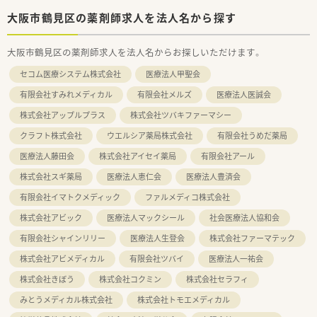
大阪市鶴見区の薬剤師求人を法人名から探す
大阪市鶴見区の薬剤師求人を法人名からお探しいただけます。
セコム医療システム株式会社
医療法人甲聖会
有限会社すみれメディカル
有限会社メルズ
医療法人医誠会
株式会社アップルプラス
株式会社ツバキファーマシー
クラフト株式会社
ウエルシア薬局株式会社
有限会社うめだ薬局
医療法人藤田会
株式会社アイセイ薬局
有限会社アール
株式会社スギ薬局
医療法人恵仁会
医療法人豊済会
有限会社イマトクメディック
ファルメディコ株式会社
株式会社アビック
医療法人マックシール
社会医療法人協和会
有限会社シャインリリー
医療法人生登会
株式会社ファーマテック
株式会社アビメディカル
有限会社ツバイ
医療法人一祐会
株式会社きぼう
株式会社コクミン
株式会社セラフィ
みとうメディカル株式会社
株式会社トモエメディカル