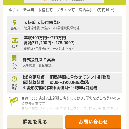
＜研修制度＞
最新の情報や現場で働く薬剤師の声をもとに随時更新していま
■定期的な勉強会や外部研修にも積極的に参加のためスキルア
駅チカ
新卒可
未経験可
ブランク可
高給与(600万円以上)
認定
す！
ップ可能です。
■調剤機器に関しましても、応需している処方箋の傾向に合わせ
2年に1度、社員によって企画・運営される学術大会も実施してい
て薬局ごとに必要な調剤機器の積極的な導入をおこなっていま
大阪府 大阪市鶴見区
ます。
す。
鶴見緑地駅 (大阪メトロ長堀鶴見緑地線)
勤務地
■新入社員研修や中堅社員研修、管理者研修など、階層別での研
■監査システムやコンプライアンス研修など、働く従業員の方た
修プログラムのほか、薬局内での勉強会、学術大会への参加など
ちが安心して業務できるようなサポートが整っています。
年収400万円～770万円
教育制度も充実しています
月給271,200円～478,000円
給与
※経験・年齢・選択コースによります
≪成長できる環境≫
■在宅の実施率は90%！
株式会社スギ薬局
約26年前から在宅・施設業務に取り組んで来た経験･実績を活か
法人
スギ薬局 鶴見焼野店
し医療機関との連携を深めてます。薬剤師一人あたりの処方箋
名
処理枚数が少なく、バランス良く業務をこなす事が可能です。
■「機能性のあるアロマ」や「医療用サプリメント」を活用した予
[総合薬剤師] 開局時間に合わせてシフト制勤務
防医療にも携わる事が可能です。
[調剤薬剤師] 9:00～19:00内の勤務
勤務
■より高度な知識を学びたい方という方には、大学病院の敷地内
※変形労働時間制(実働1日平均8時間勤務)
時間
へも薬局を出店しており、病院と連携し病院研修を実施しており
「外来がん治療認定薬剤師」をはじめとする資格・専門性を身に
■毎年100 店舗以上新規出店をしており、堅実ながらも勢いのあ
つける事ができる様にサポートしてくれます。
る成長企業です
■キャリアアップについても個人の志向に合わせて、マネジメン
■調剤併設型ドラッグのパイオニアとして、関東、東海、関西、北
トとスペシャリスト（専門性を極める）2つコースが用意されてい
陸・信州を中心に約1,700店舗以上を展開しています
ます。
■研修制度は様々なプランがあり、集合研修だけでなく任意で受
詳細を見る
お問い合わせ
講可能な研修も幅広く用意されています
≪手厚い福利厚生≫