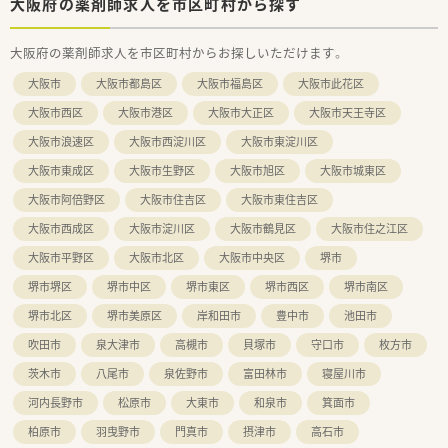
■大学病院門前からドラッグストア併設店まで、多様な店舗形態
大阪府の薬剤師求人を市区町村から探す
を運営することで幅広い医療ニーズに応えています。
大阪府の薬剤師求人を市区町村からお探しいただけます。
【勤務実態について】
■年間休日は120日以上を確保しており、仕事とプライベートの
大阪市
大阪市都島区
大阪市福島区
大阪市此花区
メリハリをつけて無理なく働くことができます。
■残業時間は月平均15時間程度と少なめで、さらに1分単位で残
大阪市西区
大阪市港区
大阪市大正区
大阪市天王寺区
業代が支給されるため安心感を持って働けます。
大阪市浪速区
大阪市西淀川区
大阪市東淀川区
■1ヶ月単位の変形労働制を採用しており、週平均の実働が40時
間以内になるよう適切な労務管理を行っています。
大阪市東成区
大阪市生野区
大阪市旭区
大阪市城東区
大阪市阿倍野区
大阪市住吉区
大阪市東住吉区
大阪市西成区
大阪市淀川区
大阪市鶴見区
大阪市住之江区
大阪市平野区
大阪市北区
大阪市中央区
堺市
堺市堺区
堺市中区
堺市東区
堺市西区
堺市南区
堺市北区
堺市美原区
岸和田市
豊中市
池田市
吹田市
泉大津市
高槻市
貝塚市
守口市
枚方市
茨木市
八尾市
泉佐野市
富田林市
寝屋川市
河内長野市
松原市
大東市
和泉市
箕面市
柏原市
羽曳野市
門真市
摂津市
高石市