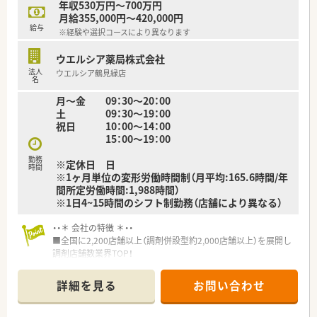
年収530万円～700万円
たくさんあります！
月給355,000円～420,000円
給与
※経験や選択コースにより異なります
ウエルシア薬局株式会社
法人
ウエルシア鶴見緑店
名
月～金 09：30～20：00
土 09：30～19：00
祝日 10：00～14：00
15：00～19：00
勤務
※定休日 日
時間
※1ヶ月単位の変形労働時間制（月平均:165.6時間/年
間所定労働時間:1,988時間）
※1日4~15時間のシフト制勤務（店舗により異なる）
・・＊ 会社の特徴 ＊・・
■全国に2,200店舗以上（調剤併設型約2,000店舗以上）を展開し
調剤店舗数業界TOP！
■店舗拡大に伴いキャリアアップできるポジションが多数あり！
頑張り次第で高給与も可能！
詳細を見る
お問い合わせ
■経験や勤務コースによりますが、経験の少ない方でも500万前
半スタートと業界TOP水準！