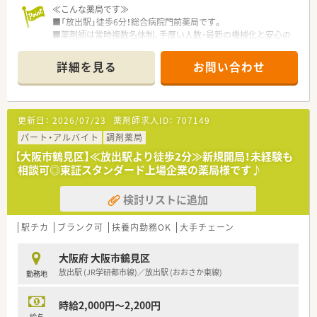
績があり、地域の医療機関と深い信頼関係を築き上げている地域
≪こんな薬局です≫
密着型の法人です。
■「放出駅」徒歩6分！総合病院門前薬局です。
■薬剤師は常時複数名体制、手厚い人数・最新の機械化と安心の
【勤務実態について】
勤務体制！
■1ヶ月単位の変形労働時間制を採用しており、週平均の実働が
■オンライン服薬指導も行っており、患者様のニーズに合わせて
詳細を見る
お問い合わせ
40時間以内になるようシフトが組まれているため、無理のない
対応しています！
勤務が可能です。
■配属先につきましては面接にて適性を含め最終決定いたしま
■残業代は1分単位で計算して全額支給される仕組みが徹底され
す。
ており、サービス残業とは無縁の透明性の高い労務環境が維持さ
更新日：
2026/07/23
薬剤師求人ID：
707149
れています。
■年間休日は120日以上（昨年実績122日）と非常に多く、年末年
≪こんな方にオススメです≫
パート・アルバイト
調剤薬局
始等特別休暇も用意されているため、リフレッシュの時間を十分
■調剤薬局の変化に対応し続ける薬局でともに成長をつづけた
【大阪市鶴見区】≪放出駅より徒歩2分≫新規開局！未経験も
に確保できます。
い方！
相談可◎東証スタンダード上場企業の薬局様です♪
■専門・認定薬剤師取得を活かしたい方！
■18時までの正社員をご希望の方！
検討リストに追加
≪企業の特徴≫
■大学病院や総合病院の門前薬局を中心に、全都道府県に約700
駅チカ
ブランク可
扶養内勤務OK
大手チェーン
店舗を展開しています。
創業以来一貫して真の医薬分業を企業理念として掲げ、医薬分業
大阪府 大阪市鶴見区
の先駆けとして展開しているような企業です！
放出駅 (JR学研都市線)／放出駅 (おおさか東線)
勤務地
■患者様に選ばれる薬局を目指すべく、先進性を持って以下2つ
の機能を主に発揮しています。
◎専門医療機関連携
時給2,000円～2,200円
がん等の専門的な薬学管理に関係機関と連携して対応できる
給与