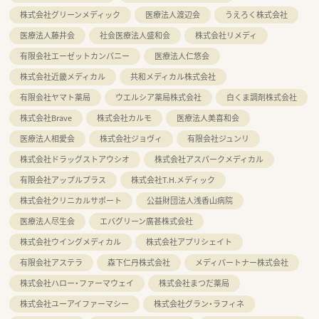
株式会社グリーンメディック
医療法人渡辺会
うえろく株式会社
医療法人藤井会
社会医療法人盛和会
株式会社リメディ
有限会社エーゼットカンパニー
医療法人仁悠会
株式会社近畿メディカル
共和メディカル株式会社
有限会社ヤマト薬局
ウエルシア薬局株式会社
白くま調剤株式会社
株式会社Brave
株式会社カルモ
医療法人美喜和会
医療法人相愛会
株式会社ジョヴィ
有限会社ジュンリ
株式会社ドラッグストアウシオ
株式会社アスパークメディカル
有限会社アップルプラス
株式会社T.H.メディック
株式会社クリニカルサポート
公益財団法人浅香山病院
医療法人尽生会
エバグリーン廣甚株式会社
株式会社ウイングメディカル
株式会社アプリシェイト
有限会社アステラ
森下仁丹株式会社
メディパートナー株式会社
株式会社ハロー・ファーマウェイ
株式会社まつだ薬局
株式会社ユーアイファーマシー
株式会社グラン・ラフィネ