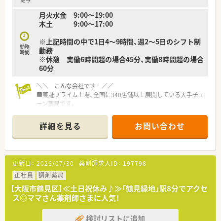
◎地域連携
月火水金 9:00〜19:00
入退院時の医療機関等との情報連携や、在宅医療等に地域の薬局
木土 9:00〜17:00
と連携しながら一元的･継続的に対応できる
※上記時間の中で1日4～9時間、週2～5日のシフト制
≪研修体制が非常に整っています！≫
勤務
勤務
■新人集合研修
時間
※休憩 実働6時間超の場合45分、実働8時間超の場合
⇒新人同士ペアになって服薬指導のロールプレイをしたり、実際
60分
に注射薬等の器具に触れることで、実践的なスキルや知識を身に
つけます。
＼＼ こんな会社です ／／
■オーベン・ネーベン制
■東証プライム上場、全国に340店舗以上展開している大手チェ
⇒新人（ネーベン）に指導役の先輩（オーベン）がマンツーマンで1
ーン薬局です。
年間指導する制度。
■大学病院門前･ドラッグストア併設店･コンビニ併設店など、
配属店舗内の、なるべく年齢の近い先輩が指導役につきます。
様々な形態の薬局を全国に展開しております。
２年目以降は自らがオーベンとなって後輩を育てながら、学んだ
詳細を見る
お問い合わせ
■ほぼ全店で「座り投薬」のためでしっかりと患者様に向き合っ
知識を復習します。
て服薬指導ができます
■15ステップアップ研修
■「地域密着」がキーワード。地域に毎に合わせた店舗デザイン、
⇒薬学知識や店舗管理知識を5年間で段階的に学んでいくe-
25年前より取り組んでいる在宅（実施率90%）、健康イベントな
Learning研修。
更新日：
2026/07/30
薬剤師求人ID：
197798
どを行っています
疾患や薬剤の基礎知識、主要医薬品300品目マスターから始ま
■「育休・育短の取得が100%（一般平均83.6％）」の取得実績か
正社員
調剤薬局
り、在宅医療やOTC、管理者としての知識まで、幅広いカリキュ
つ、「復帰率96%（一般平均40％）」
ラムを継続的に学んでいきます。
【大阪市鶴見区】≪土日祝休み♪≫「鶴見緑地」駅8分でアクセ
■段階的にスキルアップが図れる、充実の研修プログラム。
ス◎ママさん薬剤師さまに人気！
■症例検討会・服薬指導ロールプレイング・メーカー説明会・医療
≪システム化が進んでいます！≫
機関との合同勉強会など、各種勉強会も多数あります！
■業務効率化の為、自社開発をした全店舗共通の調剤システムを
検討リストに追加
導入しています。