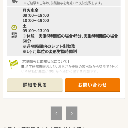
給与
※ご経験やご年齢、前職給与を考慮のうえ決定致します。
月火水金
09：00～18：00
10：00～19：00
土
09：00～13：00
勤務
※休憩 実働6時間超の場合45分、実働8時間超の場合
時間
60分
※週40時間内のシフト制勤務
※1ヶ月単位の変形労働時間制
【店舗情報と応需状況について】
■JR学研都市線および、おおさか東線の放出駅から徒歩で2分と
いう通勤に非常に便利な立地に位置する店舗です。
■主な応需科目は内科や消化器科に加えて眼科や心療内科など
多岐にわたり、幅広い処方箋に触れることが可能です。
詳細を見る
お問い合わせ
■近隣の医療機関から様々な処方箋を受け付けており、地域の健
康を支える拠点として多くの患者様が来局されます。
【法人特徴について】
■東証プライム上場企業として全国に350店舗以上の薬局を展
開しており、安定した経営基盤を誇る法人です。
■調剤業界でいち早くM&Aを開始した実績があり、現在も積極
的な店舗拡大を続けている成長性の高い企業です。