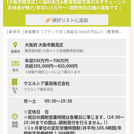
【大阪市鶴見区】≪福利厚生&教育制度充実の大手チェーン≫
地内薬局」「訪問調剤特化型店舗」など様々な店舗を運営してい
高待遇が魅力/年収515万円～！調剤併設店舗の募集です♪
ます
■在宅医療にも積極的取り組んでおり「訪問調剤特化型店舗」を
検討リストに追加
50店舗以上、無菌調剤室は業界最多の51店舗設置しています
■「プラチナくるみん認定企業」「健康経営優良法人2023（大規模
法人部門）認定」等を取得し一人ひとりが働きやすい環境が整備
新卒可
未経験可
ブランク可
高給与(600万円以上)
教育制度あり
されています
■充実した研修制度、人事制度、評価制度、キャリア支援制度等
大阪府 大阪市鶴見区
があるのも特徴です
鶴見緑地駅 (大阪メトロ長堀鶴見緑地線)
勤務地
年収530万円～700万円
月給355,000円～420,000円
給与
※経験や選択コースにより異なります
ウエルシア薬局株式会社
法人
ウエルシア鶴見浜店
名
月～土 09：30～19：30
※定休日 日
※祝日の調剤営業時間は各曜日に準じます。（14：00～
15：00までの間は、調剤受付を行えません。））
勤務
時間
※1ヶ月単位の変形労働時間制（月平均:165.6時間/年
間所定労働時間:1,988時間）