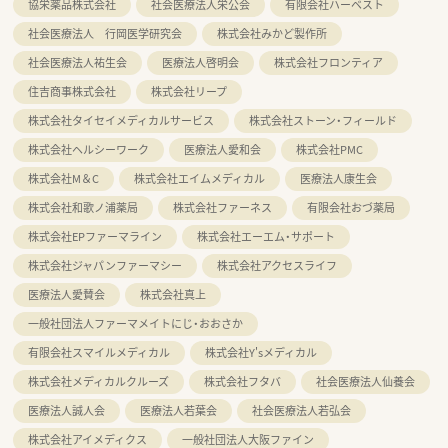
協栄薬品株式会社
社会医療法人栄公会
有限会社ハーベスト
社会医療法人 行岡医学研究会
株式会社みかど製作所
社会医療法人祐生会
医療法人啓明会
株式会社フロンティア
住吉商事株式会社
株式会社リープ
株式会社タイセイメディカルサービス
株式会社ストーン・フィールド
株式会社ヘルシーワーク
医療法人愛和会
株式会社PMC
株式会社M＆C
株式会社エイムメディカル
医療法人康生会
株式会社和歌ノ浦薬局
株式会社ファーネス
有限会社おづ薬局
株式会社EPファーマライン
株式会社エーエム・サポート
株式会社ジャパンファーマシー
株式会社アクセスライフ
医療法人愛賛会
株式会社真上
一般社団法人ファーマメイトにじ・おおさか
有限会社スマイルメディカル
株式会社Y'sメディカル
株式会社メディカルクルーズ
株式会社フタバ
社会医療法人仙養会
医療法人誠人会
医療法人若葉会
社会医療法人若弘会
株式会社アイメディクス
一般社団法人大阪ファイン