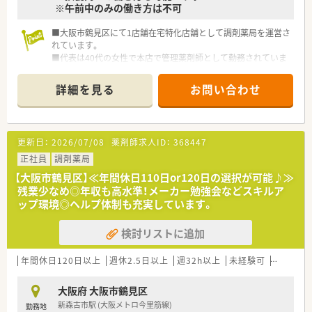
※午前中のみの働き方は不可
⇒新人（ネーベン）に指導役の先輩（オーベン）がマンツーマンで1
年間指導する制度。
■大阪市鶴見区にて1店舗在宅特化店舗として調剤薬局を運営さ
配属店舗内の、なるべく年齢の近い先輩が指導役につきます。
れています。
２年目以降は自らがオーベンとなって後輩を育てながら、学んだ
■代表は40代の女性で本店で管理薬剤師として勤務されていま
知識を復習します。
すので、気軽に相談しながら勤務ができます。
■15ステップアップ研修
■労務関係は社労士が管理しておりますので安心してご勤務い
⇒薬学知識や店舗管理知識を5年間で段階的に学んでいくe-
詳細を見る
お問い合わせ
ただけます。
Learning研修。
疾患や薬剤の基礎知識、主要医薬品300品目マスターから始ま
り、在宅医療やOTC、管理者としての知識まで、幅広いカリキュ
ラムを継続的に学んでいきます。
更新日：
2026/07/08
薬剤師求人ID：
368447
正社員
調剤薬局
≪システム化が進んでいます！≫
■業務効率化の為、自社開発をした全店舗共通の調剤システムを
【大阪市鶴見区】≪年間休日110日or120日の選択が可能♪≫
導入しています。
残業少なめ◎年収も高水準！メーカー勉強会などスキルア
最新の情報や現場で働く薬剤師の声をもとに随時更新していま
ップ環境◎ヘルプ体制も充実しています。
す！
■調剤機器に関しましても、応需している処方箋の傾向に合わせ
検討リストに追加
て薬局ごとに必要な調剤機器の積極的な導入をおこなっていま
す。
■監査システムやコンプライアンス研修など、働く従業員の方た
年間休日120日以上
週休2.5日以上
週32h以上
未経験可
ブランク
ちが安心して業務できるようなサポートが整っています。
大阪府 大阪市鶴見区
新森古市駅 (大阪メトロ今里筋線)
勤務地