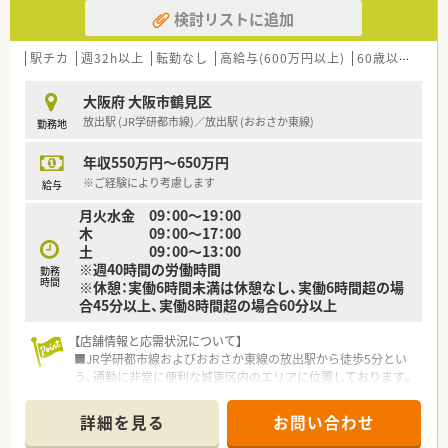
検討リストに追加
駅チカ
週32h以上
転勤なし
高給与(600万円以上)
60歳以上可
大阪府 大阪市鶴見区
放出駅 (JR学研都市線)／放出駅 (おおさか東線)
勤務地
年収550万円～650万円
※ご経験により考慮します
給与
月火水金 09：00～19：00
木 09：00～17：00
土 09：00～13：00
※週40時間の労働時間
勤務
時間
※休憩：実働6時間未満は休憩なし、実働6時間超の場
合45分以上、実働8時間超の場合60分以上
【店舗情報と応需状況について】
■JR学研都市線およびおおさか東線の放出駅から徒歩5分とい
う、通勤に非常に便利な城東区内のエリアに位置しております。
■内科メインの処方箋を応需しており、1日あたりの処方枚数は
約40枚から50枚程度と、一人ひとりに向き合える環境です。
詳細を見る
お問い合わせ
■薬剤師は1日2名体制のシフトを組んでおり、休憩時間以外は