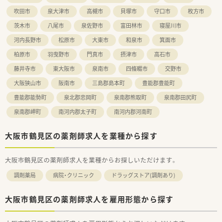
吹田市
泉大津市
高槻市
貝塚市
守口市
枚方市
茨木市
八尾市
泉佐野市
富田林市
寝屋川市
河内長野市
松原市
大東市
和泉市
箕面市
柏原市
羽曳野市
門真市
摂津市
高石市
藤井寺市
東大阪市
泉南市
四條畷市
交野市
大阪狭山市
阪南市
三島郡島本町
豊能郡豊能町
豊能郡能勢町
泉北郡忠岡町
泉南郡熊取町
泉南郡田尻町
泉南郡岬町
南河内郡太子町
南河内郡河南町
大阪市鶴見区の薬剤師求人を業種から探す
大阪市鶴見区の薬剤師求人を業種からお探しいただけます。
調剤薬局
病院・クリニック
ドラッグストア(調剤あり)
大阪市鶴見区の薬剤師求人を雇用形態から探す