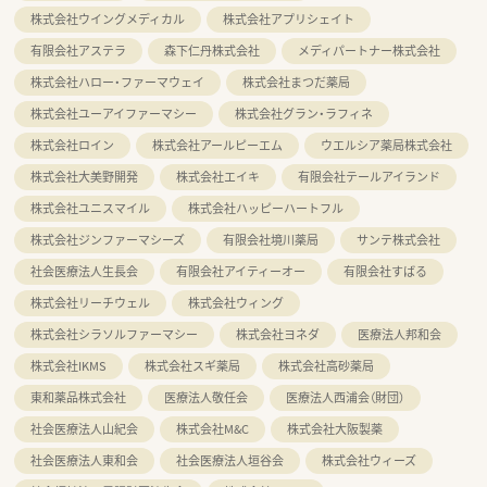
株式会社ウイングメディカル
株式会社アプリシェイト
有限会社アステラ
森下仁丹株式会社
メディパートナー株式会社
株式会社ハロー・ファーマウェイ
株式会社まつだ薬局
株式会社ユーアイファーマシー
株式会社グラン・ラフィネ
株式会社ロイン
株式会社アールピーエム
ウエルシア薬局株式会社
株式会社大美野開発
株式会社エイキ
有限会社テールアイランド
株式会社ユニスマイル
株式会社ハッピーハートフル
株式会社ジンファーマシーズ
有限会社境川薬局
サンテ株式会社
社会医療法人生長会
有限会社アイティーオー
有限会社すばる
株式会社リーチウェル
株式会社ウィング
株式会社シラソルファーマシー
株式会社ヨネダ
医療法人邦和会
株式会社IKMS
株式会社スギ薬局
株式会社高砂薬局
東和薬品株式会社
医療法人敬任会
医療法人西浦会（財団）
社会医療法人山紀会
株式会社M&C
株式会社大阪製薬
社会医療法人東和会
社会医療法人垣谷会
株式会社ウィーズ