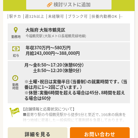
検討リストに追加
■「スタッフが安心できる環境作り」を重視しており、一包化監
査マシンなどの高機能な最新設備を惜しみなく導入しているの
が特徴です。
駅チカ
週32h以上
未経験可
ブランク可
扶養内勤務OK
教育制度
■独立支援制度が充実しており、将来的に自分の薬局を持ちたい
という志の高い薬剤師をトータルでサポートする体制が整って
大阪府 大阪市鶴見区
います。
今福鶴見駅 (大阪メトロ長堀鶴見緑地線)
勤務地
【求人情報について】
年収370万円～580万円
■正社員の想定年収は450万円から600万円と幅広く、ご経験や
月給243,000円～388,000円
在宅業務への対応可否によって納得感のある条件提示をいただ
給与
けます。
月～金8:50～17:20（休憩60分）
■管理薬剤師候補としての採用も検討可能であり、入社1年後か
土8:50～12:20（休憩0分）
らは上限600万円を目指せるなど、高年収を希望する方にも好適
です。
※土曜・祝日は実働半日（当番制）の就業時間です。（当
■年間休日数は110日または120日の選択制を導入しており、給
勤務
番は月に1～2回ございます。）
与額とのバランスを考慮しながら自身に最適な働き方を選べる
時間
※休憩：実働6時間を超える場合は45分、8時間を超え
仕組みです。
る場合は60分
【勤務実態について】
【店舗情報と応需状況について】
■平均残業時間は月に5時間以下と非常に少なく、1分単位で残
■最寄り駅の今福鶴見駅から徒歩5分と至近で、166床の病床を
業代が支給されるため、サービス残業とは無縁の健全な職場環境
持つ地域に密着した一般病院にて薬剤師を急募しております。
です。
■病棟は急性期一般と地域包括ケアに回復期リハを合わせ持ち、
■週休2.5日のシフト制を基本としており、平日の1日休みに加え
薬剤師は常時4名から5名の体制で日々の業務にあたります。
て土曜日の午後と日祝が休みとなるため、心身ともにリフレッシ
詳細を見る
お問い合わせ
■処方箋は院内の全診療科から幅広く応需しており、多種多様な
ュできます。 ■急な体調不良や家庭の事情によるお休みに対し