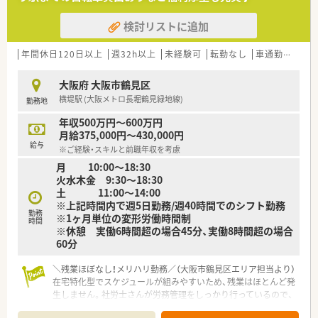
【想定される業務内容】
■処方箋に基づく調剤、監査、服薬指導に加え、医療事務不在の
検討リストに追加
ため受付業務やレセコンへの入力作業も薬剤師が担当します。
■豊富なラインナップを誇るOTC薬の販売や、お客様への健康相
談対応、登録販売者と連携した店舗運営業務にも携わります。
年間休日120日以上
週32h以上
未経験可
転勤なし
車通勤可
高給
■レセコン入力が未経験の方でも、教育担当が丁寧に指導する体
制がありますので、短期間で一通りの業務を習得いただけます。
大阪府 大阪市鶴見区
横堤駅 (大阪メトロ長堀鶴見緑地線)
勤務地
【職場環境と雰囲気】
■各店に2名から5名の薬剤師が配置されており、常に協力し合
年収500万円～600万円
いながら業務を進めることができる活気ある雰囲気の職場で
月給375,000円～430,000円
す。
給与
※ご経験・スキルと前職年収を考慮
■薬剤師の正社員比率が非常に高く、責任感を持ったプロ意識の
月 10:00～18:30
高いスタッフが集まっているため、刺激を受けながら働けます。
火水木金 9:30～18:30
■以前は家族同伴OKのハワイやアメリカへの社員旅行が実施さ
土 11:00〜14:00
れており、社員だけでなくその家族も大切にする温かい文化があ
※上記時間内で週5日勤務/週40時間でのシフト勤務
ります。
勤務
※1ヶ月単位の変形労働時間制
時間
※休憩 実働6時間超の場合45分、実働8時間超の場合
60分
＼残業ほぼなし！メリハリ勤務／（大阪市鶴見区エリア担当より）
在宅特化型でスケジュールが組みやすいため、残業はほとんど発
生しません。社労士さんが労務管理をしっかり行っているので、
お休みも取りやすく、私生活を重視したい方に最適です。