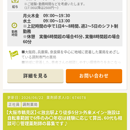
※ご経験・勤務時間などを考慮いたします。
給与
（17：00以降は2500円～）
月火木金 09：00～19：30
水土 09：00～13：00
※上記時間の中で1日4～8時間、週2～5日のシフト制
勤務
勤務
時間
※休憩 実働6時間超の場合45分、実働8時間超の場合
60分
■大阪府、兵庫県、奈良県を中心に地域に密着した薬局をめざし
ている調剤専門の薬局
■地域に密着した、患者さんの相談しやすい環境作りをおこなっ
ています
詳細を見る
お問い合わせ
更新日：
2026/06/22
薬剤師求人ID：
674078
正社員
調剤薬局
【大阪市鶴見区】≪放出駅より徒歩5分≫外来メイン・施設は
自転車範囲で6件のみ〇年収は経験に応じて算出、60代も相
談可◎管理薬剤師の募集です♪