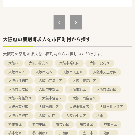
常に複数名で業務を分担できるため、精神的なゆとりを持てま
す。
【法人特徴について】
■「からだに良いものを広めたい」という企業理念を掲げ、2017
年に設立された健康食品の販売や薬局事業を手掛ける法人で
す。
■神奈川県平塚市と大阪府大阪市の計2店舗を運営しており、健
大阪府の薬剤師求人を市区町村から探す
康維持に役立つ確かな製品と情報を届けることを使命としてい
ます。
大阪府の薬剤師求人を市区町村からお探しいただけます。
■代表取締役は製薬企業での長年の勤務経験を持ち、海洋ミネラ
ルなどの自然素材に関する深い知見を活かしたヘルスケア事業
大阪市
大阪市都島区
大阪市福島区
大阪市此花区
を展開しています。
大阪市西区
大阪市港区
大阪市大正区
大阪市天王寺区
【想定される業務内容】
大阪市浪速区
大阪市西淀川区
大阪市東淀川区
■処方箋に基づく調剤業務や監査、丁寧な服薬指導に加え、管理
薬剤師候補として医薬品の在庫管理や店舗運営実務に携わって
大阪市東成区
大阪市生野区
大阪市旭区
大阪市城東区
いただきます。 ■広域からの面応需にも対応しているため、幅広
い処方内容に触れることができ、薬剤師としての臨床知識をさら
大阪市阿倍野区
大阪市住吉区
大阪市東住吉区
に深めることが可能です。 ■近隣の患者様宅への居宅訪問薬剤
大阪市西成区
大阪市淀川区
大阪市鶴見区
大阪市住之江区
管理指導も数件お任せしますが、移動は電動自転車のため、車の
運転に不安がある方でも安心です。
大阪市平野区
大阪市北区
大阪市中央区
堺市
堺市堺区
堺市中区
堺市東区
堺市西区
堺市南区
堺市北区
堺市美原区
岸和田市
豊中市
池田市