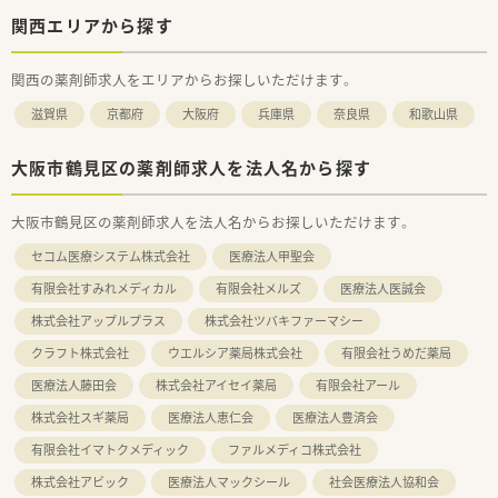
関西エリアから探す
関西の薬剤師求人をエリアからお探しいただけます。
滋賀県
京都府
大阪府
兵庫県
奈良県
和歌山県
大阪市鶴見区の薬剤師求人を法人名から探す
大阪市鶴見区の薬剤師求人を法人名からお探しいただけます。
セコム医療システム株式会社
医療法人甲聖会
有限会社すみれメディカル
有限会社メルズ
医療法人医誠会
株式会社アップルプラス
株式会社ツバキファーマシー
クラフト株式会社
ウエルシア薬局株式会社
有限会社うめだ薬局
医療法人藤田会
株式会社アイセイ薬局
有限会社アール
株式会社スギ薬局
医療法人恵仁会
医療法人豊済会
有限会社イマトクメディック
ファルメディコ株式会社
株式会社アビック
医療法人マックシール
社会医療法人協和会