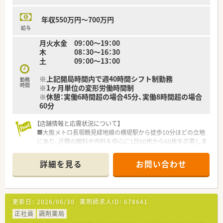
年収550万円～700万円
給与
月火水金 09：00～19：00
木 08：30～16：30
土 09：00～13：00
※上記開局時間内で週40時間シフト制勤務
勤務
時間
※1ヶ月単位の変形労働時間制
※休憩：実働6時間超の場合45分、実働8時間超の場合
60分
【店舗情報と応需状況について】
■大阪メトロ長堀鶴見緑地線の横堤駅から徒歩10分ほどの立地
にあり、近隣の眼科や内科を中心に1日50枚から60枚を応需しま
す。
■薬剤師は常時4名体制に加え代表やラウンダーがバックアップ
詳細を見る
お問い合わせ
しており、事務スタッフも6名在籍する非常に手厚い人員構成で
す。
■在宅医療は月に200枚から300枚ほど対応しており、徒歩圏内
の施設3件や個人宅10名程度へ向けて積極的に提供しています。
更新日：
2026/06/30
薬剤師求人ID：
678641
【募集背景と求める人物像について】
正社員
調剤薬局
■今後の店舗展開を見据えた体制強化および施設在宅の増加に