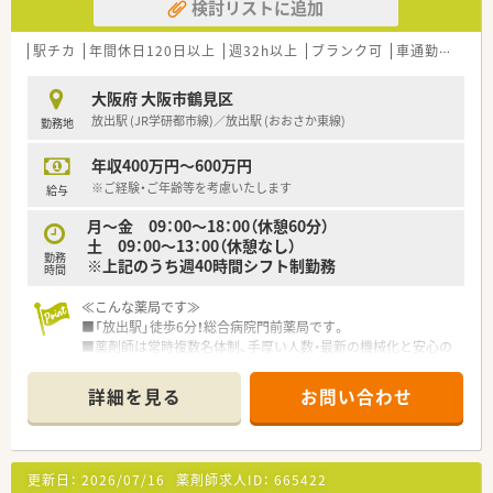
検討リストに追加
駅チカ
年間休日120日以上
週32h以上
ブランク可
車通勤可
高給
大阪府 大阪市鶴見区
放出駅 (JR学研都市線)／放出駅 (おおさか東線)
勤務地
年収400万円～600万円
※ご経験・ご年齢等を考慮いたします
給与
月～金 09：00～18：00（休憩60分）
土 09：00～13：00（休憩なし）
勤務
※上記のうち週40時間シフト制勤務
時間
≪こんな薬局です≫
■「放出駅」徒歩6分！総合病院門前薬局です。
■薬剤師は常時複数名体制、手厚い人数・最新の機械化と安心の
勤務体制！
■オンライン服薬指導も行っており、患者様のニーズに合わせて
詳細を見る
お問い合わせ
対応しています！
■配属先につきましては面接にて適性を含め最終決定いたしま
す。
更新日：
2026/07/16
薬剤師求人ID：
665422