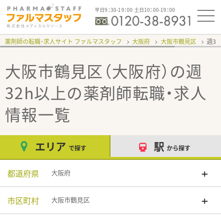
平日9：30-19：00 土日10：00-19：00
薬剤師の転職・求人サイト ファルマスタッフ
大阪府
大阪市鶴見区
週3
大阪市鶴見区（大阪府）の週
32h以上
の薬剤師転職・求人
情報一覧
エリア
駅
で探す
から探す
都道府県
大阪府
市区町村
大阪市鶴見区