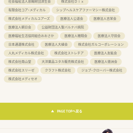
社会福祉法人恩賜財団済生会
株式会社Ｄｉｘ
有限会社コア・メディカル
シップヘルスケアファーマシー株式会社
株式会社メディカルユアーズ
医療法人公道会
医療法人吉栄会
医療法人朝日会
公益財団法人聖バルナバ病院
医療福祉生活協同組合おおさか
医療法人穂翔会
医療法人守田会
日本通運株式会社
医療法人大植会
株式会社ガルコーポレーション
人丸メディカル株式会社
株式会社ストレチア
医療法人友紘会
株式会社南山堂
大洋薬品ユタカ販売株式会社
医療法人徳洲会
株式会社スリーゼ
クラフト株式会社
ジョブ・クローバー株式会社
株式会社メディセオ
PAGE TOPへ戻る