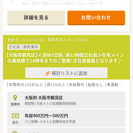
■資格取得補助金制度やeラーニングの受講費用負担など、働き
群で、毎日の通勤ストレスが極めて少ない立地です。
ながらスキルアップを目指す薬剤師を支援する福利厚生が充実
■近隣のクリニックより内科や小児科など多科目を1日平均30
しています。
枚ほど応需し、地域密着の医療を実践いたします。
詳細を見る
お問い合わせ
■薬剤師は常勤1名とパート1名の体制からスタートし、新規開
設店舗を共に盛り上げていくやりがいがございます。
【職場環境と雰囲気】
更新日：
2026/06/30
薬剤師求人ID：
629469
■代表自らが現場に立ち、スタッフの悩み解決に尽力する風通し
の良い環境で、笑い声の絶えない明るい職場です。
正社員
調剤薬局
■30歳代の若手薬剤師が中心となって活躍しており、柔軟な発
【大阪市鶴見区】≪週休3日制、週32時間正社員≫在宅メイン
想で会社を動かしていける活気溢れる雰囲気です。
の薬局様で18時半までのご勤務！正社員募集となります♪
■お互いを尊重し助け合う「友達になれる人」が集まっているた
め、人間関係のストレスが少なく勤務いただけます。
検討リストに追加
【こんな取り組みをしています】
■「在宅医療全力サポート」を掲げ、薬剤師が主体的に処方提案
年間休日120日以上
週32h以上
未経験可
転勤なし
車通勤可
シ
を行えるよう教育体制を強化しております。
■服薬支援機の自社開発など、最新テクノロジーを駆使して患者
大阪府 大阪市鶴見区
様のコンプライアンス向上に寄与しています。
横堤駅 (大阪メトロ長堀鶴見緑地線)
勤務地
■カンボジアの病院との提携を通じた国際的な医療支援など、薬
剤師としての視野を広げる機会が豊富にあります。
年収400万円～500万円
※ご経験・スキルと前職年収を考慮
給与