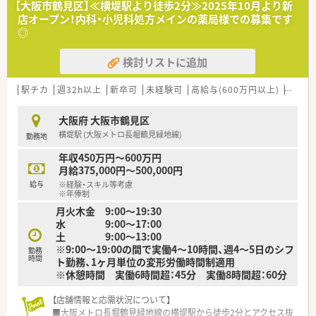
【大阪市鶴見区】≪横堤駅より徒歩2分≫2025年10月より新
伴う増員のため、やる気を持って取り組める方を急募で募集して
店オープン！内科・小児科処方メインの薬局様での募集です
おります。
◎
■管理薬剤師候補として現場をリードできる方はもちろん、未経
験やブランクがある方でも素直に学ぶ姿勢がある方を歓迎いた
検討リストに追加
します。
■代表自身が現役薬剤師として現場を理解しているため、周囲と
協力しながらアットホームな雰囲気で働ける方を求めていらっ
駅チカ
週32h以上
新卒可
未経験可
高給与(600万円以上)
新規オ
しゃいます。
大阪府 大阪市鶴見区
【法人特徴について】
横堤駅 (大阪メトロ長堀鶴見緑地線)
勤務地
■大阪市鶴見区を中心に地域密着型の店舗展開を行っており、移
動を伴う転勤がないため、腰を据えて長く働くことが可能な法人
年収450万円～600万円
です。
月給375,000円～500,000円
■最新の調剤機器や監査システムを積極的に導入することで、業
給与
※経験・スキル等考慮
務の効率化と従業員の精神的な負担軽減を同時に実現させてお
※年俸制
ります。
月火木金 9:00～19:30
■独立支援制度を設けており、将来的に自分の店舗を持ちたいと
水 9:00～17:00
考えている薬剤師の方を全面的にバックアップする体制が整っ
土 9:00～13:00
ています。
※9:00～19:00の間で実働4～10時間、週4～5日のシフ
勤務
時間
ト勤務、1ヶ月単位の変形労働時間制適用
【求人情報について】
※休憩時間 実働6時間超：45分 実働8時間超：60分
■正社員の給与は450万円から700万円の幅で提示されており、
これまでの経験や年齢、管理職への意欲を最大限に考慮いたしま
【店舗情報と応需状況について】
す。
■大阪メトロ長堀鶴見緑地線の横堤駅から徒歩2分とアクセス抜