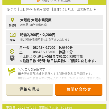
■休憩中はお茶やコーヒー、お菓子が食べ放題となっており、ス
タッフ同士で和気あいあいと談笑できる温かい雰囲気がござい
駅チカ
土日休み(相談可含む)
週休2.5日以上
週32h以上
未経験可
ます。
■社長は京都大学出身の非常に優秀な方ですが、性格はサバサバ
としており、現場ではぶっちゃけトークも飛び出すほど気さくで
大阪府 大阪市鶴見区
す。
放出駅 (JR学研都市線)
勤務地
■店舗は縦長の造りでアットホームなサイズ感であり、最新の調
剤設備を機能的に配置することで作業効率が最大化されていま
時給2,200円～2,200円
す。
※ご経験・勤務時間などを考慮いたします
給与
月～金 08：45～17：00 休憩60分
土 08：45～13：00 休憩00分
※上記より、週2～5日まで幅広く相談可能
勤務
時間
※勤務日数・時間・曜日は柔軟にご相談に応じます。
＼＼ こんな病院です ／／
■大阪市東部地域を拠点とする脳神経外科専門病院です。
■脳卒中の救急救命に力を入れており、24時間365日体制で対応
しています。
■開頭手術と脳血管内治療（IVR）の両方に精通した専門医が複数
詳細を見る
お問い合わせ
在籍しており、患者さんにとって最適な治療法を選択できること
は大きな強みです。
■大阪では5つの医療機関でしかできないガンマナイフ治療も行
っています。
更新日：
2026/07/22
薬剤師求人ID：
701399
■最新設備を整えており高度な医療を提供している他、リハビリ