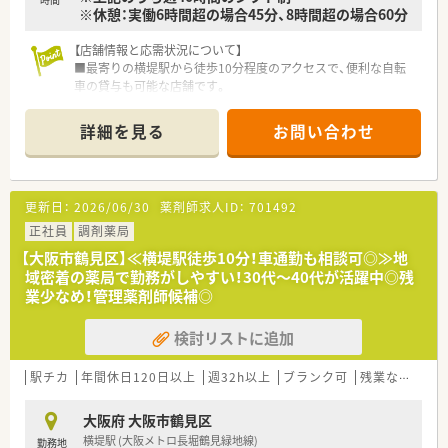
※休憩：実働6時間超の場合45分、8時間超の場合60分
■入院患者様への調剤業務や監査を中心として、お薬の正しい飲
み方を説明する服薬指導や病棟での薬剤管理業務を幅広く担当
【店舗情報と応需状況について】
します。
■最寄りの横堤駅から徒歩10分程度のアクセスで、便利な自転
■医師や看護師など他職種と連携するチーム医療に参画し、薬剤
車の貸与も可能な店舗です。
の専門家として処方提案や副作用確認などの重要な役割を担い
■整形外科や眼科からの比較的軽めの処方箋をメインに応需し
ます。
ており落ち着いた環境です。
■病院に併設された訪問看護や介護事業所と連携を図り、退院後
詳細を見る
お問い合わせ
■店舗にはクリーンベンチを導入しており、専門的な調剤業務に
の在宅医療を見据えた切れ目ない薬学的管理を実践していただ
も対応できる設備環境です。
きます。
【法人特徴について】
更新日：
2026/06/30
薬剤師求人ID：
701492
■社長は男性薬剤師であり、現場に入ってスタッフの意見に耳を
傾ける風通しの良い社風です。
正社員
調剤薬局
■急なお休みにも社長が柔軟に対応してくださるなど、アットホ
【大阪市鶴見区】≪横堤駅徒歩10分！車通勤も相談可◎≫地
ームで働きやすい環境です。
域密着の薬局で勤務がしやすい！30代～40代が活躍中◎残
■ドクターからの強い要望で開局した経緯があり、周辺の医療機
業少なめ！管理薬剤師候補◎
関との関係も非常に良好です。
検討リストに追加
【想定される業務内容】
■処方箋に基づく調剤や監査および服薬指導といった、薬局内で
の基本的な業務を担当します。
駅チカ
年間休日120日以上
週32h以上
ブランク可
残業なし(ほぼなし含む)
■最新の監査システムや一包化の機器を導入しており、効率的で
安全な調剤業務が可能です。
大阪府 大阪市鶴見区
■ご本人の希望に応じて施設や個人宅への在宅業務に携わるこ
横堤駅 (大阪メトロ長堀鶴見緑地線)
勤務地
とも可能なやりがいのある仕事です。