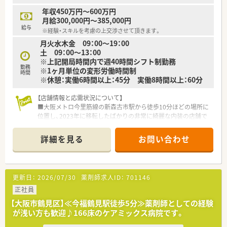
年収450万円～600万円
月給300,000円～385,000円
給与
※経験・スキルを考慮の上交渉させて頂きます。
月火水木金 09：00～19：00
土 09：00～13：00
※上記開局時間内で週40時間シフト制勤務
勤務
※1ヶ月単位の変形労働時間制
時間
※休憩：実働6時間以上：45分 実働8時間以上：60分
【店舗情報と応需状況について】
■大阪メトロ今里筋線の新森古市駅から徒歩10分ほどの場所に
位置し、2023年に移転したばかりの非常に綺麗な内装の店舗で
す。
■処方箋は内科や呼吸器内科、整形外科を中心に月900枚ほど応
詳細を見る
お問い合わせ
需しており、外来は1日あたり20枚から30枚程度で推移していま
す。
■薬剤師は常勤2名とパート1名が在籍しており、事務スタッフ
も3名体制と余裕のある人員配置で一つ一つの業務に丁寧に取り
更新日：
2026/07/30
薬剤師求人ID：
701146
組めます。
正社員
【法人特徴について】
【大阪市鶴見区】≪今福鶴見駅徒歩5分≫薬剤師としての経験
■鶴見区を中心に地域密着型の店舗展開を行っており、社長自ら
が浅い方も歓迎♪166床のケアミックス病院です。
現場に入ってスタッフの声に耳を傾ける非常に風通しの良い法
人です。