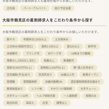
大阪市鶴見区の薬剤師求人を雇用形態からお探しいただけます。
正社員
パート・アルバイト
紹介予定派遣
大阪市鶴見区の薬剤師求人をこだわり条件から探す
大阪市鶴見区の薬剤師求人をこだわり条件からお探しいただけます。
駅チカ
年間休日120日以上
土日祝休み
土日休み(相談可含む)
週休2.5日以上
週32h以上
新卒可
未経験可
ブランク可
Ｗワーク可
~18時までの職場
残業なし(ほぼなし含む)
転勤なし
車通勤可
高給与(600万円以上)
高時給(2,500円以上)
寮・借上社宅あり
住宅補助(手当)あり
託児所あり
60歳以上可
新規オープン
管理職
管理薬剤師
扶養内勤務OK
認定薬剤師取得支援あり
教育制度あり
シフト制
かかりつけ薬剤師
大手チェーン
大手チェーン以外
ヘルプ体制充実
一人薬剤師
夜間のみ
総合科目
高収入
在宅
積雪なし