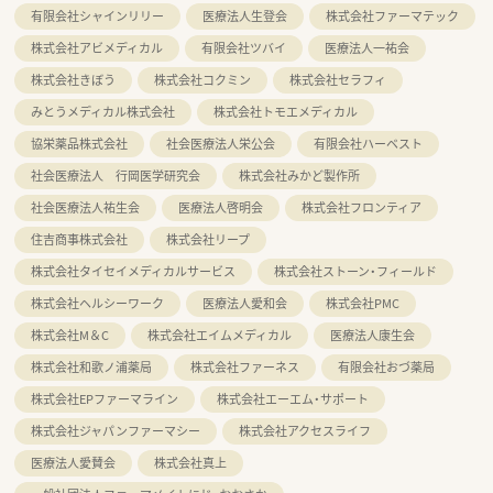
有限会社シャインリリー
医療法人生登会
株式会社ファーマテック
株式会社アビメディカル
有限会社ツバイ
医療法人一祐会
株式会社きぼう
株式会社コクミン
株式会社セラフィ
みとうメディカル株式会社
株式会社トモエメディカル
協栄薬品株式会社
社会医療法人栄公会
有限会社ハーベスト
社会医療法人 行岡医学研究会
株式会社みかど製作所
社会医療法人祐生会
医療法人啓明会
株式会社フロンティア
住吉商事株式会社
株式会社リープ
株式会社タイセイメディカルサービス
株式会社ストーン・フィールド
株式会社ヘルシーワーク
医療法人愛和会
株式会社PMC
株式会社M＆C
株式会社エイムメディカル
医療法人康生会
株式会社和歌ノ浦薬局
株式会社ファーネス
有限会社おづ薬局
株式会社EPファーマライン
株式会社エーエム・サポート
株式会社ジャパンファーマシー
株式会社アクセスライフ
医療法人愛賛会
株式会社真上