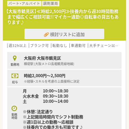
≪こんな方にオススメです≫
パート・アルバイト
調剤薬局
■調剤薬局の変化に対応し続ける薬局でともに成長をつづけた
【大阪市鶴見区】≪時給2,500円≫扶養内から週30時間勤務
い方！
まで幅広くご相談可能!!マイカー通勤◎自転車の貸出もあ
■専門・認定薬剤師取得を活かしたい方！
ります♪
■18時までの正社員をご希望の方！
検討リストに追加
≪企業の特徴≫
■大学病院や総合病院の門前薬局を中心に、全都道府県に約700
店舗を展開しています。
週32h以上
ブランク可
転勤なし
車通勤可
大手チェーン以外
在
創業以来一貫して真の医薬分業を企業理念として掲げ、医薬分業
の先駆けとして展開しているような企業です！
大阪府 大阪市鶴見区
■患者様に選ばれる薬局を目指すべく、先進性を持って以下2つ
横堤駅 (大阪メトロ長堀鶴見緑地線)
勤務地
の機能を主に発揮しています。
◎専門医療機関連携
時給2,000円～2,500円
がん等の専門的な薬学管理に関係機関と連携して対応できる
◎地域連携
※経験・スキルを考慮の上面接時に決定
給与
入退院時の医療機関等との情報連携や、在宅医療等に地域の薬局
月 10:00～18:30
と連携しながら一元的･継続的に対応できる
火水木金 09:30～18:30
土 10:00〜14:00
≪研修体制が非常に整っています！≫
■新人集合研修
※休憩：法定通り
⇒新人同士ペアになって服薬指導のロールプレイをしたり、実際
勤務
※上記開局時間内でシフト制勤務
に注射薬等の器具に触れることで、実践的なスキルや知識を身に
時間
※週1日以上の勤務～応相談
つけます。
※扶養内での働き方も可能です♪
■オーベン・ネーベン制