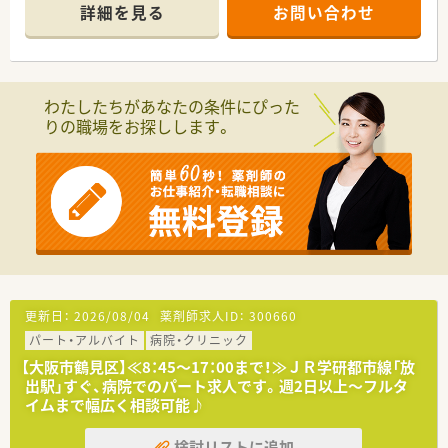
＊------------------------------------------＊
詳細を見る
お問い合わせ
【店舗情報と応需状況について】
■大阪メトロ長堀鶴見緑地線の横堤駅から徒歩圏内に位置して
おり、外来は1日2〜3枚程度と非常に少なく、在宅に特化してい
ます。
わたしたちがあなたの条件にぴった
■施設5件、居宅10件の応需を行っており、近隣の特養施設を中
りの職場をお探しします。
心に地域に密着した多岐にわたる在宅支援を展開している薬局
です。
■全自動錠剤分包機のリトリアがフル稼働しており、複雑な施設
調剤もシステム化された環境で正確かつ円滑に行うことが可能
です。
【法人特徴について】
■代表は40代の女性薬剤師であり、現場の管理薬剤師として最
前線で勤務しているため、現場の課題や苦労を深く理解していま
す。
■社労士が労務関係を厳格に管理しているため、労働時間や福利
更新日：
2026/08/04
薬剤師求人ID：
300660
厚生が遵守されており、クリーンで健全な就業環境が整っており
パート・アルバイト
病院・クリニック
ます。
■大阪市鶴見区を拠点に地域密着型の運営を続けており、少数精
【大阪市鶴見区】≪8：45～17：00まで！≫ＪＲ学研都市線「放
鋭だからこそ社員間の仲が非常に良く、風通しの良い社風が自慢
出駅」すぐ、病院でのパート求人です。週2日以上～フルタ
です。
イムまで幅広く相談可能♪
【職場環境と雰囲気】
検討リストに追加