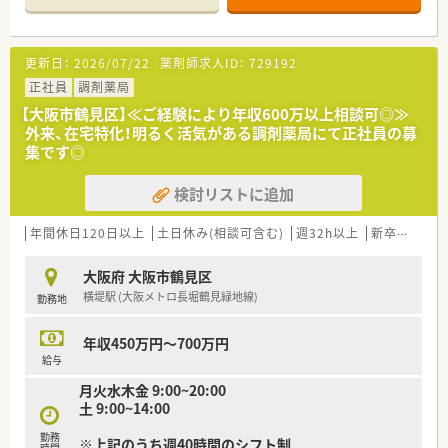
症例に触れながら病院薬剤師としての専門性を磨ける環境で
ても、社長が自らヘルプに入るなど柔軟に対応いただけるため、
す。
子育て世代も安心です。
更新日：
2026/07/22
薬剤師求人ID：
729192
【法人特徴について】
■2023年に5つの法人が合併して誕生した組織であり、全国にネ
正社員
調剤薬局
ットワークを持つ日本生協連に加盟している安定法人が母体で
【大阪市鶴見区】≪ご経験により年収600万以上相談可◎≫
す。
外来、在宅特化！明るく活気がある調剤薬局にて正社員の募
■2つの病院をはじめとして多数の診療所や介護施設を運営し、
集です◎
組合員数は全国でも有数の規模を誇る地域医療の重要拠点で
す。
検討リストに追加
■生活協同組合法に基づいた非営利の団体として、営利を目的と
せず地域の皆様が安心して暮らせる医療と介護の提供を目指し
ます。
年間休日120日以上
土日休み(相談可含む)
週32h以上
新卒可
未経
【勤務実態について】
大阪府 大阪市鶴見区
■休日は4週8休制を採用しており、年間特別休暇が13日も付与
横堤駅 (大阪メトロ長堀鶴見緑地線)
勤務地
されるためプライベートの時間をしっかりと確保できる環境で
す。
■有給休暇は入職半年後に10日付与され最高で20日まで増える
年収450万円～700万円
ほか、リフレッシュ休暇や介護休暇などの休暇制度も万全です。
給与
■産前産後休暇は前後各8週間と法定以上の設定がなされてお
月火水木金 9:00~20:00
り、ライフステージが変化しても働き続けられる体制が整ってい
土 9:00~14:00
ます。
勤務
※上記のうち週40時間のシフト制
【想定される業務内容】
時間