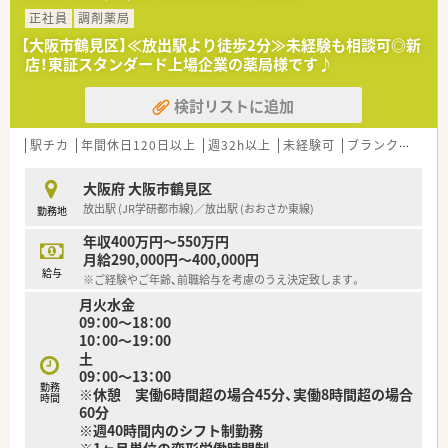
テーションにも力を入れており、医師・看護師・放射線技師・リハ
正社員
調剤薬局
ビリ技師など多職種が連携し、患者さんの社会復帰をサポートす
【大阪市鶴見区】≪放出駅より徒歩2分≫未経験も相談可◎新
るチーム医療を実践しています。
店！東証スタンダード上場企業の薬局様です♪
■総病床数80床で、SCU（脳卒中ケアユニット）も12床ございま
す。
検討リストに追加
■外来処方箋は100％院外となっているため、集中して入院患者
様に対応していただける環境です。
駅チカ
年間休日120日以上
週32h以上
未経験可
ブランク可
転
＼＼ こんな求人です ／／
■最寄駅からは徒歩5分程度で、車通勤も可能です
大阪府 大阪市鶴見区
■主な診療科目は脳神経外科,内科,循環器内科,整形外科,リハビ
放出駅 (JR学研都市線)／放出駅 (おおさか東線)
勤務地
リテーション科です
■週2日～3日の扶養内の勤務希望の方もフルタイムに近い働き
年収400万円～550万円
方を希望する方も、ご希望に合わせた勤務時間をご相談できま
月給290,000円～400,000円
す。
給与
※ご経験やご年齢、前職給与を考慮のうえ決定致します。
■提携託児施設あり、職員食堂あり
月火水金
■入院患者様の内服薬・注射等を医師の処方箋をもとに調剤して
09：00～18：00
います。
10：00～19：00
調剤時、他科処方薬との重複や用法・用量、相互作用等処方内
土
容を確認して一包化しています。
09：00～13：00
勤務
※休憩 実働6時間超の場合45分、実働8時間超の場合
時間
60分
※週40時間内のシフト制勤務
※1ヶ月単位の変形労働時間制