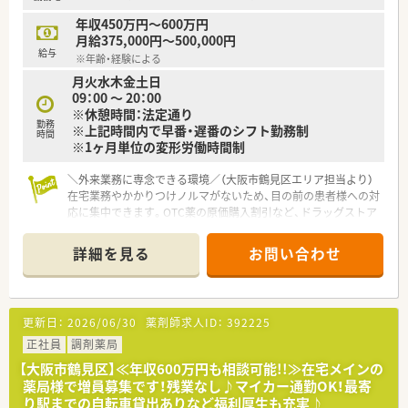
【求人情報について】
■正社員でありながら週休3日のシフト制、週32時間勤務という
年収450万円～600万円
非常に珍しい条件で、仕事と私生活を高い次元で両立いただけま
月給375,000円～500,000円
す。
給与
※年齢・経験による
■給与はこれまでの経験やスキルを考慮し年収400万円から500
月火水木金土日
万円の間で決定され、頑張り次第ではさらなる高収益も狙えま
09：00 ～ 20：00
す。
※休憩時間：法定通り
■インフルエンザ予防接種の補助や最寄り駅までの自転車貸出
勤務
※上記時間内で早番・遅番のシフト勤務制
など、個人薬局ならではの細やかな福利厚生が用意されている職
時間
※1ヶ月単位の変形労働時間制
場です。
＼外来業務に専念できる環境／（大阪市鶴見区エリア担当より）
在宅業務やかかりつけノルマがないため、目の前の患者様への対
応に集中できます。OTC薬の原価購入割引など、ドラッグストア
併設ならではの嬉しい福利厚生も魅力ですよ。
＊------------------------------------------＊
詳細を見る
お問い合わせ
【店舗情報と応需状況について】
■大阪メトロ長堀鶴見緑地線の今福鶴見駅から徒歩3分という好
立地にあり、通勤利便性が非常に高く通いやすい環境です。
更新日：
2026/06/30
薬剤師求人ID：
392225
■近隣の内科クリニックを中心に、消化器科や外科などの処方箋
を1日平均80枚程度、薬剤師複数名体制で応需しています。
正社員
調剤薬局
■在宅業務は一切行っていないため、店舗内での外来調剤や服薬
【大阪市鶴見区】≪年収600万円も相談可能!!≫在宅メインの
指導、OTC販売業務に専念して取り組むことが可能です。
薬局様で増員募集です！残業なし♪マイカー通勤OK！最寄
り駅までの自転車貸出ありなど福利厚生も充実♪