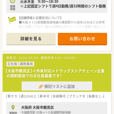
火水木金 9:30～18:30
※上記固定シフトで週4日勤務/週32時間のシフト勤務
勤務
時間
【店舗情報と応需状況について】
■大阪メトロ長堀鶴見緑地線の横堤駅から徒歩15分ほどの住宅
街に位置しており、静かな環境の中でじっくりと業務に励むこと
が可能です。
■外来処方は1日2枚から3枚程度と非常に少なく、メインは施設
詳細を見る
お問い合わせ
5件と居宅10件の在宅業務が中心となる在宅特化型の店舗です。
■常勤薬剤師2名とパート薬剤師1名、さらに事務スタッフが在
籍しており、少人数ながら非常にチームワークの良い体制を築い
ています。
更新日：
2026/06/30
薬剤師求人ID：
506695
【法人特徴について】
正社員
調剤薬局
■大阪市鶴見区を拠点として地域に根ざした運営を行っており、
【大阪市鶴見区】≪外来対応≫ドラッグストアチェーン企業
在宅医療を通じて社会に貢献することを目指している成長中の
の調剤薬局での正社員募集です！
法人です。
■社長自らが管理薬剤師として現場の最前線で活躍されている
検討リストに追加
ため、現場の課題やスタッフの意見が経営に届きやすい特徴があ
ります。
■労務管理を社会保険労務士が担当しているため、労働時間や休
駅チカ
週32h以上
新卒可
未経験可
ブランク可
転勤なし
高給与
日などの労働環境が適正に整備されており安心して長く勤務で
きます。
大阪府 大阪市鶴見区
今福鶴見駅 (大阪メトロ長堀鶴見緑地線)
勤務地