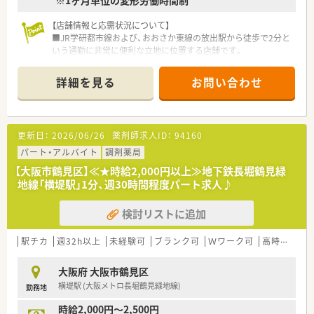
【店舗情報と応需状況について】
■JR学研都市線および、おおさか東線の放出駅から徒歩で2分と
いう通勤に非常に便利な立地に位置する店舗です。
■主な応需科目は内科や消化器科に加えて眼科や心療内科など
多岐にわたり、幅広い処方箋に触れることが可能です。
詳細を見る
お問い合わせ
■近隣の医療機関から様々な処方箋を受け付けており、地域の健
康を支える拠点として多くの患者様が来局されます。
【法人特徴について】
更新日：
2026/06/26
薬剤師求人ID：
94160
■東証プライム上場企業として全国に350店舗以上の薬局を展
開しており、安定した経営基盤を誇る法人です。
パート・アルバイト
調剤薬局
■調剤業界でいち早くM&Aを開始した実績があり、現在も積極
【大阪市鶴見区】≪★時給2,000円以上≫地下鉄長堀鶴見緑
的な店舗拡大を続けている成長性の高い企業です。
地線「横堤駅」1分、週30時間程度パート求人♪
■大学病院門前からドラッグストア併設店まで、多様な店舗形態
を運営することで幅広い医療ニーズに応えています。
検討リストに追加
【勤務実態について】
■年間休日は120日以上を確保しており、仕事とプライベートの
駅チカ
週32h以上
未経験可
ブランク可
Ｗワーク可
高時給(2,500円以上)
メリハリをつけて無理なく働くことができます。
■残業時間は月平均15時間程度と少なめで、さらに1分単位で残
大阪府 大阪市鶴見区
業代が支給されるため安心感を持って働けます。
横堤駅 (大阪メトロ長堀鶴見緑地線)
勤務地
■1ヶ月単位の変形労働制を採用しており、週平均の実働が40時
間以内になるよう適切な労務管理を行っています。
時給2,000円～2,500円