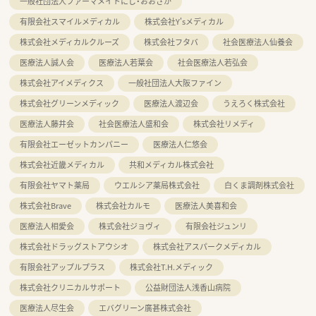
一般社団法人ファーマメイトにじ・おおさか
有限会社スマイルメディカル
株式会社Y'sメディカル
株式会社メディカルクルーズ
株式会社フタバ
社会医療法人仙養会
医療法人誠人会
医療法人若葉会
社会医療法人若弘会
株式会社アイメディクス
一般社団法人大阪ファイン
株式会社グリーンメディック
医療法人渡辺会
うえろく株式会社
医療法人藤井会
社会医療法人盛和会
株式会社リメディ
有限会社エーゼットカンパニー
医療法人仁悠会
株式会社近畿メディカル
共和メディカル株式会社
有限会社ヤマト薬局
ウエルシア薬局株式会社
白くま調剤株式会社
株式会社Brave
株式会社カルモ
医療法人美喜和会
医療法人相愛会
株式会社ジョヴィ
有限会社ジュンリ
株式会社ドラッグストアウシオ
株式会社アスパークメディカル
有限会社アップルプラス
株式会社T.H.メディック
株式会社クリニカルサポート
公益財団法人浅香山病院
医療法人尽生会
エバグリーン廣甚株式会社