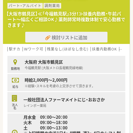
科クリニックに隣接した門前薬局として地域に親しまれていま
す。
パート・アルバイト
調剤薬局
■皮膚科の処方箋をメインに月間約1900枚ほど応需しており、
【大阪市鶴見区】≪「今福鶴見駅」3分！≫扶養内勤務・午前パ
特定の科目を集中的に学びたい薬剤師の方には最適な環境で
ート～幅広くご相談OK♪薬剤師常時複数体制で安心勤務で
す。
きます♪
■外来業務に加えて施設在宅にも取り組んでおり、皮膚科疾患を
持つ高齢者への薬学的管理を通じて地域医療に深く貢献してい
検討リストに追加
ます。
【想定される業務内容】
駅チカ
Ｗワーク可
残業なし(ほぼなし含む)
扶養内勤務OK
教育制
■皮膚科門前として外来の調剤、監査、服薬指導をメインに担当
し、疾患特有の薬学的管理やスキンケア指導などの専門性を発揮
大阪府 大阪市鶴見区
します。
今福鶴見駅 (大阪メトロ長堀鶴見緑地線)
勤務地
■施設在宅業務にも携わっていただき、多職種と連携しながら、
施設入居者の健康を支えるための適切な服薬支援を実践いただ
時給2,000円～2,000円
きます。
■スギHDグループのノウハウを活かした電子薬歴や最新機器を
※経験・スキルを考慮の上交渉させて頂きます。
給与
操作し、調剤過誤の防止と業務の効率化を徹底しながら業務に当
たります。
一般社団法人ファーマメイトにじ・おおさか
法人
レインボー薬局
【職場環境と雰囲気】
名
■大手グループのメリットを享受しつつも、現場には地元チェー
月水金 09：00～20：00
ンならではの「個人の生活背景を尊重する」優しい風土が残って
火木 09：00～18：00
います。
土 09：00～13：00
■育休復帰率が90％以上と高く、ママさん薬剤師も多く在籍し