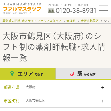
平日9：30-19：00 土日10：00-19：00
薬剤師の転職・求人サイト ファルマスタッフ
大阪府
大阪市鶴見区
シフ
大阪市鶴見区（大阪府）のシ
フト制
の薬剤師転職・求人情
報一覧
エリア
駅
で探す
から探す
都道府県
大阪府
市区町村
大阪市鶴見区