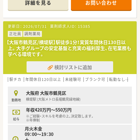
詳細を見る
お問い合わせ
＊------------------------------------------＊
【店舗情報と応需状況について】
■大阪メトロ長堀鶴見緑地線の横堤駅から徒歩8分の好立地にあ
り、駅近のため毎日の通勤ストレスが非常に少ない環境です。
更新日：
2026/07/31
薬剤師求人ID：
15385
■主な応需科目は整形外科が中心となっており、1日あたりの処
方箋枚数は50～60枚と、比較的落ち着いたペースで業務に励め
正社員
調剤薬局
ます。
【大阪市鶴見区/横堤駅】駅徒歩1分！実質年間休日130日以
■薬剤師は常勤2名とパート2名で構成されており、少人数なが
上。大手グループの安定基盤と充実の福利厚生、在宅業務も
らも互いに協力し合いながら、質の高い調剤業務を行っていま
学べる環境です。
す。
検討リストに追加
【勤務実態について】
■残業代は1分単位でしっかりと支給される仕組みが整ってお
り、無駄なサービス残業が発生しないよう厳格に管理されていま
駅チカ
年間休日120日以上
未経験可
ブランク可
転勤なし
車通
す。
■有給休暇の積極的な取得が推進されており、リフレッシュ休暇
大阪府 大阪市鶴見区
や産休・育休と合わせて、仕事と私生活を両立しやすい環境で
横堤駅 (大阪メトロ長堀鶴見緑地線)
勤務地
す。
■急な人員不足の際にも、近隣のグループ店舗からヘルプ体制が
年収420万円～550万円
速やかに構築されるため、個人の負担が過度になることはありま
※ご経験・スキルを考慮の上、決定致します。
せん。
給与
※年俸制
月火木金
【想定される業務内容】
09：00～19：30
■整形外科や外科、小児科を中心とした処方箋の調剤および監
土