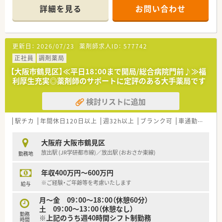
す。勉強会や学生アルバイト受入などを行い、スタッフが働きや
詳細を見る
お問い合わせ
すい環境を整えられるよう尽力しておられます！
■代表も現場にてご活躍されていますので、現場目線での経営を
されているのが特徴的です。
■カンボジア支援、スポーツ支援、新たなチャレンジとして様々
更新日：
2026/07/23
薬剤師求人ID：
577742
な業務に取り組んでいます。
■在宅医療全力サポート薬局を掲げ、提案できる薬剤師を育てま
正社員
調剤薬局
す。今後も在宅業務を拡大していく方針ですので、一緒に頑張っ
【大阪市鶴見区】≪平日18：00まで開局/総合病院門前♪≫福
てくれる方を大歓迎しております。
利厚生充実◎薬剤師のサポートに定評のある大手薬局です
■代表や周りのスタッフのサポート体制が整っておりますので、
調剤薬局未経験の方でもOJTをメインに個人の進捗度合いに応
検討リストに追加
じて研修を行っています。
■薬剤師としてのスキルアップのためのeラーニングや勉強会の
他に、社労士研修など、社会人としての知識を学ぶ機会も用意し
駅チカ
年間休日120日以上
週32h以上
ブランク可
車通勤可
高給
ています。
大阪府 大阪市鶴見区
放出駅 (JR学研都市線)／放出駅 (おおさか東線)
勤務地
年収400万円～600万円
※ご経験・ご年齢等を考慮いたします
給与
月～金 09：00～18：00（休憩60分）
土 09：00～13：00（休憩なし）
勤務
※上記のうち週40時間シフト制勤務
時間