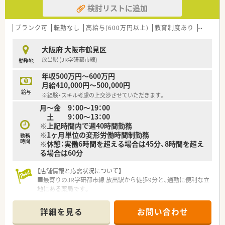
検討リストに追加
■「スタッフが安心できる環境作り」を重視しており、一包化監
査マシンなどの高機能な最新設備を惜しみなく導入しているの
が特徴です。
ブランク可
転勤なし
高給与(600万円以上)
教育制度あり
シフト
■独立支援制度が充実しており、将来的に自分の薬局を持ちたい
という志の高い薬剤師をトータルでサポートする体制が整って
大阪府 大阪市鶴見区
います。
放出駅 (JR学研都市線)
勤務地
【求人情報について】
年収500万円～600万円
■正社員の想定年収は450万円から600万円と幅広く、ご経験や
月給410,000円～500,000円
在宅業務への対応可否によって納得感のある条件提示をいただ
給与
※経験・スキル考慮の上交渉させていただきます。
けます。
月～金 9：00～19：00
■管理薬剤師候補としての採用も検討可能であり、入社1年後か
土 9：00～13：00
らは上限600万円を目指せるなど、高年収を希望する方にも好適
※上記時間内で週40時間勤務
です。
※1ヶ月単位の変形労働時間制勤務
■年間休日数は110日または120日の選択制を導入しており、給
勤務
時間
※休憩：実働6時間を超える場合は45分、8時間を超え
与額とのバランスを考慮しながら自身に最適な働き方を選べる
る場合は60分
仕組みです。
【店舗情報と応需状況について】
【勤務実態について】
■最寄りのJR学研都市線 放出駅から徒歩9分と、通勤に便利な立
■平均残業時間は月に5時間以下と非常に少なく、1分単位で残
地にある薬局です。
業代が支給されるため、サービス残業とは無縁の健全な職場環境
■病院門前として、内科・小児科・皮膚科・整形外科など多科目を
です。
応需しています。
■週休2.5日のシフト制を基本としており、平日の1日休みに加え
詳細を見る
お問い合わせ
■1日の処方箋枚数は約40枚と落ち着いており、患者様とじっく
て土曜日の午後と日祝が休みとなるため、心身ともにリフレッシ
り向き合えます。