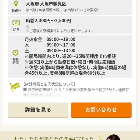
大阪府 大阪市鶴見区
放出駅 (JR学研都市線)／放出駅 (おおさか東線)
勤務地
時給2,300円～2,500円
※
給与
※ご経験と勤務条件により決定いたします。
月火水金 09：00～19：00
木 09：00～17：00
土 09：00～13：00
※開局時間内より、週20～25時間程度で応相談
勤務
※週3日以上から勤務日数・曜日・時間は応相談
時間
※休憩：実働6時間未満は休憩なし、実働6時間超の場
合45分以上、実働8時間超の場合60分以上
【店舗情報と応需状況について】
■JR学研都市線とおおさか東線の放出駅から徒歩5分と、通勤に
便利な立地にあります。
■主に内科を応需していますが、広域の処方箋も受け付けてお
り、幅広い経験を積むことができます。
詳細を見る
お問い合わせ
■処方箋は1日平均40枚程度と落ち着いており、薬剤師2名体制
でゆとりを持って働けます。
【法人特徴について】
■「からだに良いものを広めたい」という想いから2017年に設立
わたしたちがあなたの条件にぴった