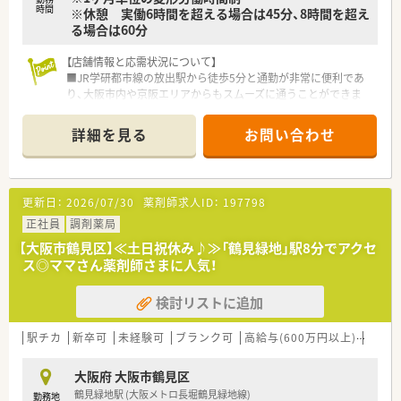
時間
※休憩 実働6時間を超える場合は45分、8時間を超え
る場合は60分
【店舗情報と応需状況について】
■JR学研都市線の放出駅から徒歩5分と通勤が非常に便利であ
り、大阪市内や京阪エリアからもスムーズに通うことができま
す。
■年間休日120日以上！17時終業で残業もほとんどありません！
詳細を見る
お問い合わせ
■職員食堂の利用が可能！提携している託児施設もあります！
【法人特徴について】
■設立から短期間で高い公共性が認められた社会医療法人であ
更新日：
2026/07/30
薬剤師求人ID：
197798
り、大阪東部地区における脳卒中医療の要として地域に貢献して
います。
正社員
調剤薬局
■脳疾患の急性期治療からリハビリ、再発予防まで一貫して提供
【大阪市鶴見区】≪土日祝休み♪≫「鶴見緑地」駅8分でアクセ
しており、患者様の在宅復帰を支える質の高い医療を実践してい
ス◎ママさん薬剤師さまに人気！
ます。
■青は藍より出でてより藍より青しをモットーに掲げ、最新設備
検討リストに追加
を導入しながらチーム一丸となって24時間体制の救急医療を担
います。
駅チカ
新卒可
未経験可
ブランク可
高給与(600万円以上)
認定
【求人情報について】
■正社員として年収400万円から500万円を目指すことが可能で
大阪府 大阪市鶴見区
あり、ご経験や前職の給与状況を最大限に考慮して決定されま
鶴見緑地駅 (大阪メトロ長堀鶴見緑地線)
勤務地
す。