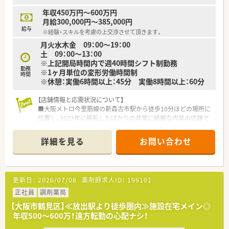
年収450万円～600万円
月給300,000円～385,000円
給与
※経験・スキルを考慮の上交渉させて頂きます。
月火水木金 09：00～19：00
土 09：00～13：00
※上記開局時間内で週40時間シフト制勤務
勤務
※1ヶ月単位の変形労働時間制
時間
※休憩：実働6時間以上：45分 実働8時間以上：60分
【店舗情報と応需状況について】
■大阪メトロ今里筋線の新森古市駅から徒歩10分ほどの場所に
位置し、2023年に移転したばかりの非常に綺麗な内装の店舗で
す。
■処方箋は内科や呼吸器内科、整形外科を中心に月900枚ほど応
詳細を見る
お問い合わせ
需しており、外来は1日あたり20枚から30枚程度で推移していま
す。
■薬剤師は常勤2名とパート1名が在籍しており、事務スタッフ
も3名体制と余裕のある人員配置で一つ一つの業務に丁寧に取り
更新日：
2026/07/08
薬剤師求人ID：
199101
組めます。
正社員
調剤薬局
【法人特徴について】
【大阪市鶴見区】≪放出駅より徒歩圏内≫施設在宅メイン◎
■鶴見区を中心に地域密着型の店舗展開を行っており、社長自ら
年収500～600万！遠方転勤の心配ナシ！
現場に入ってスタッフの声に耳を傾ける非常に風通しの良い法
人です。