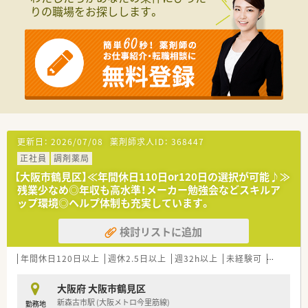
されたヘルスケア企業です。
りの職場をお探しします。
■自然・天然素材の健康食品などを展開しており、人々の健康づ
くりへの貢献を使命としています。
■調剤薬局事業は神奈川に続き2店舗目となり、これから共に薬
局を創り上げていく仲間を募集します。
【勤務実態について】
■処方箋枚数が落ち着いているため、時間に追われることなく、
丁寧な業務が可能です。
■残業はほとんど発生しないため、終業後は速やかに退勤でき、
ワークライフバランスを保てます。
■常時薬剤師2名体制で運営しており、休憩時間も安心して取得
更新日：
2026/07/08
薬剤師求人ID：
368447
できる環境を整えています。
正社員
調剤薬局
【想定される業務内容】
【大阪市鶴見区】≪年間休日110日or120日の選択が可能♪≫
■調剤、監査、服薬指導といった基本的な業務に加え、地域の
残業少なめ◎年収も高水準！メーカー勉強会などスキルア
方々への健康相談なども行います。
ップ環境◎ヘルプ体制も充実しています。
■数件の居宅在宅業務がありますが、近隣へ電動自転車で訪問す
るため、運転免許は不要です。
検討リストに追加
■新規立ち上げの店舗のため、薬局運営に関わる業務にも携わっ
ていただく可能性があります。
年間休日120日以上
週休2.5日以上
週32h以上
未経験可
ブランク
大阪府 大阪市鶴見区
新森古市駅 (大阪メトロ今里筋線)
勤務地