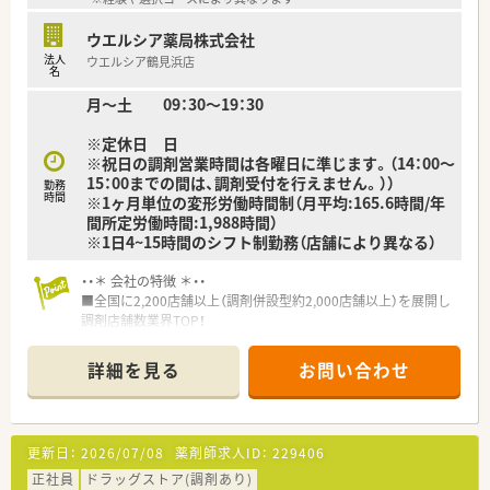
ウエルシア薬局株式会社
法人
ウエルシア鶴見浜店
名
月～土 09：30～19：30
※定休日 日
※祝日の調剤営業時間は各曜日に準じます。（14：00～
15：00までの間は、調剤受付を行えません。））
勤務
時間
※1ヶ月単位の変形労働時間制（月平均:165.6時間/年
間所定労働時間:1,988時間）
※1日4~15時間のシフト制勤務（店舗により異なる）
・・＊ 会社の特徴 ＊・・
■全国に2,200店舗以上（調剤併設型約2,000店舗以上）を展開し
調剤店舗数業界TOP！
■店舗拡大に伴いキャリアアップできるポジションが多数あり！
頑張り次第で高給与も可能！
詳細を見る
お問い合わせ
■経験や勤務コースによりますが、経験の少ない方でも500万前
半スタートと業界TOP水準！
■職種や職域に合わせ、豊富な社内研修や外部組織と連携した研
修を用意されています
更新日：
2026/07/08
薬剤師求人ID：
229406
■薬剤師が中心の会社だからこそ活躍できるキャリアパスが多
種多様に用意されています。
正社員
ドラッグストア(調剤あり)