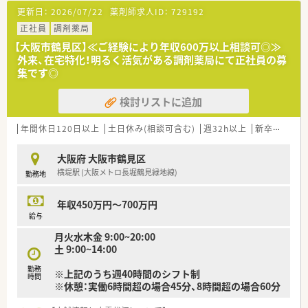
を用意されています
更新日：
2026/07/22
薬剤師求人ID：
729192
■総合薬剤師・調剤薬剤師（土日休み・19時までの勤務）どちらか
の働き方を選択できます
正社員
調剤薬局
■調剤併設型だけでなく「医療モール・クリニック併設店舗」「敷
【大阪市鶴見区】≪ご経験により年収600万以上相談可◎≫
地内薬局」「訪問調剤特化型店舗」など様々な店舗を運営してい
外来、在宅特化！明るく活気がある調剤薬局にて正社員の募
ます
集です◎
■在宅医療にも積極的取り組んでおり「訪問調剤特化型店舗」を
50店舗以上、無菌調剤室は業界最多の51店舗設置しています
検討リストに追加
■「プラチナくるみん認定企業」「健康経営優良法人2023（大規模
法人部門）認定」等を取得し一人ひとりが働きやすい環境が整備
されています
年間休日120日以上
土日休み(相談可含む)
週32h以上
新卒可
未経
■充実した研修制度、人事制度、評価制度、キャリア支援制度等
があるのも特徴です
大阪府 大阪市鶴見区
横堤駅 (大阪メトロ長堀鶴見緑地線)
勤務地
年収450万円～700万円
給与
月火水木金 9:00~20:00
土 9:00~14:00
勤務
※上記のうち週40時間のシフト制
時間
※休憩：実働6時間超の場合45分、8時間超の場合60分