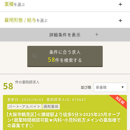
業種
を選ぶ
雇用形態 / 給与
を選ぶ
詳細条件を表示
条件に合う求人
58
件を
検索する
58
件の薬剤師求人
並び順
更新日：
2026/08/03
薬剤師求人ID：
678647
パート・アルバイト
調剤薬局
【大阪市鶴見区】≪横堤駅より徒歩5分≫2025年10月オープ
ン！就業時間相談可能★内科・小児科処方メインの薬局様で
の募集です◎