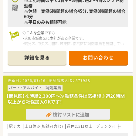
※上記時間の中で1日4～8時間、週2～4日のシフト制
ているため、お子様の急な発熱時などにも相互に助け合う雰囲気
勤務
です。
勤務
時間
※休憩 実働6時間超の場合45分、実働8時間超の場合
■玉突きのような無理な異動はほとんどなく、一つの店舗でじっ
60分
くりと患者様との信頼関係を築ける、風通しの良い職場環境で
※平日のみも相談可能
す。
◇こんな企業です◇
・大阪市城東区に本社がある企業です。
・鶴見区、中央区、旭区、城東区、都島区に調剤薬局を展開してい
ます。
・薬学生への「奨学金制度」も整えています！
詳細を見る
お問い合わせ
更新日：
2026/07/16
薬剤師求人ID：
577958
パート・アルバイト
調剤薬局
【鶴見区】≪時給2,300円～≫勤務条件は応相談♪週20時間
以上から社保加入OKです！
検討リストに追加
駅チカ
土日休み(相談可含む)
週休2.5日以上
ブランク可
残業なし