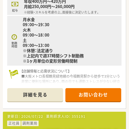
年収400万円～420万円
がん等の専門的な薬学管理に関係機関と連携して対応できる
月給250,000円～260,000円
◎地域連携
給与
※経験・スキルを考慮の上、面接後に決定いたします。
入退院時の医療機関等との情報連携や、在宅医療等に地域の薬局
月水金
と連携しながら一元的･継続的に対応できる
09：00～19：30
火木
≪研修体制が非常に整っています！≫
09：00～18：00
■新人集合研修
土
⇒新人同士ペアになって服薬指導のロールプレイをしたり、実際
勤務
09：00～13：00
に注射薬等の器具に触れることで、実践的なスキルや知識を身に
時間
※休憩：法定通り
つけます。
※上記内で週37時間シフト制勤務
■オーベン・ネーベン制
※1ヶ月単位の変形労働時間制
⇒新人（ネーベン）に指導役の先輩（オーベン）がマンツーマンで1
年間指導する制度。
配属店舗内の、なるべく年齢の近い先輩が指導役につきます。
【店舗情報と応需状況について】
２年目以降は自らがオーベンとなって後輩を育てながら、学んだ
■大阪メトロ長堀鶴見緑地線の今福鶴見駅から徒歩で3分という
知識を復習します。
非常に便利な場所にあり、雨の日でも通勤ストレスが少ない好立
■15ステップアップ研修
地です。
⇒薬学知識や店舗管理知識を5年間で段階的に学んでいくe-
■隣接する総合病院であるコープ大阪病院から、1日平均100枚
詳細を見る
お問い合わせ
Learning研修。
ほどの多岐にわたる処方箋を応需しており、着実にスキルアップ
疾患や薬剤の基礎知識、主要医薬品300品目マスターから始ま
できます。
り、在宅医療やOTC、管理者としての知識まで、幅広いカリキュ
■薬剤師は常勤4名にパート2名を加えた計6名体制となってお
ラムを継続的に学んでいきます。
り、事務スタッフも複数名在籍しているため、チームワーク良く
更新日：
2026/07/22
薬剤師求人ID：
355191
働けます。
≪システム化が進んでいます！≫
正社員
調剤薬局
■業務効率化の為、自社開発をした全店舗共通の調剤システムを
【法人特徴について】