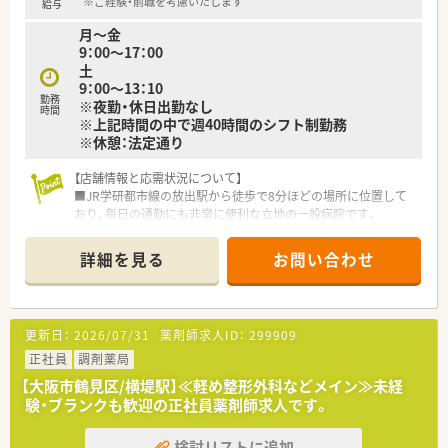
※ご経験・前職を考慮いたします
給与
月～金
9：00～17：00
土
9：00～13：10
勤務
※夜勤・休日出勤なし
時間
※上記時間の中で週40時間のシフト制勤務
※休憩：法定通り
【店舗情報と応需状況について】
■JR学研都市線の放出駅から徒歩で8分ほどの場所に位置して
おり、毎日の通勤にも非常に便利な立地の一般病院です。
■応需科目は内科、循環器内科、消化器内科、泌尿器科のほか、外
科、整形外科、脳神経外科、皮膚科と多岐にわたります。
詳細を見る
お問い合わせ
■薬剤師の勤務体制は基本的に常勤1名体制となっており、現在
は欠員補充のため責任者候補を急ぎ募集しております。
【法人特徴について】
更新日：
2026/07/31
薬剤師求人ID：
299909
■1961年の創立から60年以上の歴史を誇り、地域に根ざした家
族的な雰囲気の中でトータルケアを提供しています。
正社員
調剤薬局
■質の高い医療の提供を使命とし、患者様の立場に立った安心感
【大阪市鶴見区/横堤駅】≪軽め整形外科などメイン≫未経
のある医療と、人権尊重を基盤とした運営を行っています。
験・ブランクも歓迎の正社員薬剤師求人です。
■約50床の病床を有し、入院からリハビリ、そして積極的に推進
している在宅医療までを一貫して支える体制があります。
検討リストに追加