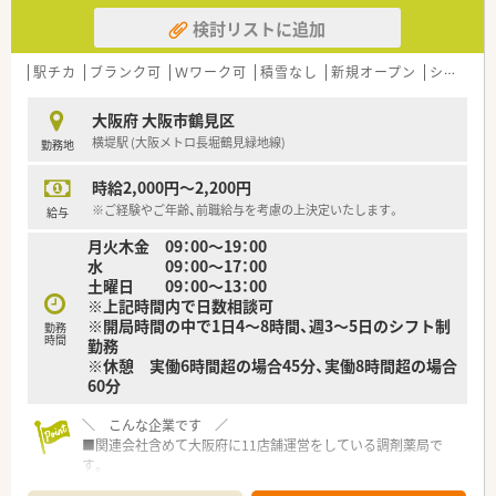
検討リストに追加
駅チカ
ブランク可
Ｗワーク可
積雪なし
新規オープン
シフト制
大阪府 大阪市鶴見区
横堤駅 (大阪メトロ長堀鶴見緑地線)
勤務地
時給2,000円～2,200円
※ご経験やご年齢、前職給与を考慮の上決定いたします。
給与
月火木金 09：00～19：00
水 09：00～17：00
土曜日 09：00～13：00
※上記時間内で日数相談可
※開局時間の中で1日4～8時間、週3～5日のシフト制
勤務
時間
勤務
※休憩 実働6時間超の場合45分、実働8時間超の場合
60分
＼ こんな企業です ／
■関連会社含めて大阪府に11店舗運営をしている調剤薬局で
す。
■代表は元MR出身の方でとても気さくでスタッフ想いな方で