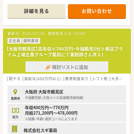
陸・信州を中心に約1,700店舗以上を展開しています
■研修制度は様々なプランがあり、集合研修だけでなく任意で受
詳細を見る
お問い合わせ
講可能な研修も幅広く用意されています
■店舗で活躍する従業員、社外で活躍する従業員、将来経営幹部
となる従業員など、薬剤師として様々な活躍ができるフィールド
を用意されています
更新日：
2026/07/30
薬剤師求人ID：
95597
■総合薬剤師・調剤薬剤師（土日休み・19時までの勤務）どちらか
の働き方を選択できます
正社員
調剤薬局
■調剤併設型だけでなく「医療モール・クリニック併設店舗」「敷
【大阪市鶴見区】高年収≪700万円・今福鶴見5分≫東証プラ
地内薬局」「訪問調剤特化型店舗」など様々な店舗を運営してい
イム上場企業グループ薬局にて薬剤師さん求人！
ます
■在宅医療にも積極的取り組んでおり「訪問調剤特化型店舗」を
検討リストに追加
50店舗以上、無菌調剤室は業界最多の51店舗設置しています
■「プラチナくるみん認定企業」「健康経営優良法人2023（大規模
法人部門）認定」等を取得し一人ひとりが働きやすい環境が整備
駅チカ
高給与(600万円以上)
教育制度あり
シフト制
大手チェーン
されています
■充実した研修制度、人事制度、評価制度、キャリア支援制度等
大阪府 大阪市鶴見区
があるのも特徴です
今福鶴見駅 (大阪メトロ長堀鶴見緑地線)
勤務地
年収400万円～770万円
月給271,200円～478,000円
給与
※経験・年齢・選択コースによります
株式会社スギ薬局