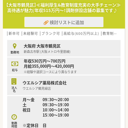
■店舗拡大に伴い、エリアマネジャーや営業部長等のマネジメン
【大阪市鶴見区】≪福利厚生&教育制度充実の大手チェーン≫
トのポジションも増えます。
高待遇が魅力/年収515万円～！調剤併設店舗の募集です♪
■在宅や教育等の専門性を活かせるスペシャリストを目指すこ
とも可能です。
検討リストに追加
■その他にも、管理部門や商品部門等の本社スタッフなど活動領
域は多種多様です。
■在宅実施店舗は年々増加しており、在宅医療へもしっかりと関
新卒可
未経験可
ブランク可
高給与(600万円以上)
教育制度あり
わる事ができます。
■育児休暇は3歳まで取得が可能で、時短制度は小学5年生まで
大阪府 大阪市鶴見区
時短勤務ができるよう変更予定です。
新森古市駅 (大阪メトロ今里筋線)
勤務地
■年間休日が120日とワークライフバランスが整っています
■日用品から常備薬まで、従業員割引制度など嬉しいメリットも
年収530万円～700万円
たくさんあります！
月給355,000円～420,000円
給与
※経験や選択コースにより異なります
ウエルシア薬局株式会社
法人
ウエルシア鶴見緑店
名
月～金 09：30～20：00
土 09：30～19：00
祝日 10：00～14：00
15：00～19：00
勤務
※定休日 日
時間