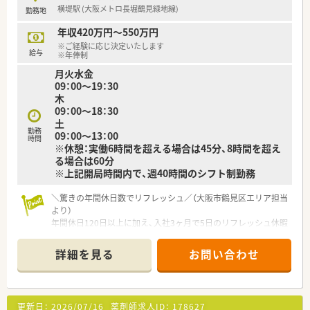
合わせ実質年間休日130日以上可能です。
横堤駅 (大阪メトロ長堀鶴見緑地線)
勤務地
■残業代は1分単位で計算・支給されるため、サービス残業の心
配なく安心して勤務できます。
年収420万円～550万円
※ご経験に応じ決定いたします
【想定されるモデル年収】
給与
※年俸制
■給与体系はグループの基準に準じており、新卒の方で年俸420
月火水金
万円程度からスタートです。
09：00～19：30
■20代のご経験者で年俸500万円程度、30代では500万円以上が
木
一つの目安となります。
09：00～18：30
■今回の募集では、ご経験やスキルに応じて最大で年俸550万円
土
までを想定しています。
勤務
09：00～13：00
時間
※休憩：実働6時間を超える場合は45分、8時間を超え
る場合は60分
※上記開局時間内で、週40時間のシフト制勤務
＼驚きの年間休日数でリフレッシュ／（大阪市鶴見区エリア担当
より）
年間休日120日以上に加え、入社3ヶ月で5日のリフレッシュ休暇
が付与されます！有給も5日以上消化を推進しており、実質130日
以上の休みが叶う超優良環境ですよ。
詳細を見る
お問い合わせ
＊------------------------------------------＊
【店舗情報と応需状況について】
■大阪メトロ長堀鶴見緑地線の横堤駅から徒歩5分と近く、皮膚
更新日：
2026/07/16
薬剤師求人ID：
178627