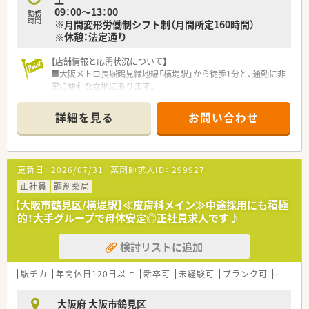
査、患者様への丁寧な服薬指導が主な日々の業務内容となりま
09：00～13：00
す。
勤務
時間
※月間変形労働制シフト制（月間所定160時間）
■在宅業務についても積極的に取り組んでおり、居宅や施設への
※休憩：法定通り
訪問を通じて地域住民の健康を支える重要な役割を担っていま
す。
【店舗情報と応需状況について】
■最新の調剤機器を積極的に導入しているため、薬剤師は機械で
■大阪メトロ長堀鶴見緑地線「横堤駅」から徒歩1分と、通勤に非
代替できない高度な対人業務や薬歴管理に集中することができ
常に便利な立地にあります。
ます。
■応需科目は泌尿器科が中心で、施設在宅にも取り組んでおり、
専門性を高められます。
詳細を見る
お問い合わせ
■処方箋は1日あたり80枚から90枚程度で、薬剤師常勤1名、パ
ート4名、事務3名で対応しています。
【求人情報について】
更新日：
2026/07/31
薬剤師求人ID：
299927
■給与はご経験やスキルを考慮し、年俸420万円から550万円の
範囲で決定されます。
正社員
調剤薬局
■昇給は年1回（4月）に実施され、年俸制（12分割支給）を採用し
【大阪市鶴見区/横堤駅】≪皮膚科メイン≫中途採用にも積極
ています。
的！大手グループで母体安定◎正社員求人です♪
■退職金制度や病気入院補償制度（最高50万円）、育児短時間勤
務制度など手厚い福利厚生が整備されています。
検討リストに追加
【勤務実態について】
■年間休日は120日以上あり、日曜日と祝日に加えて他1日がお
駅チカ
年間休日120日以上
新卒可
未経験可
ブランク可
住宅補助
休みの完全週休2日制です。
■入社3ヶ月後にはリフレッシュ休暇5日付与され、有給休暇と
大阪府 大阪市鶴見区