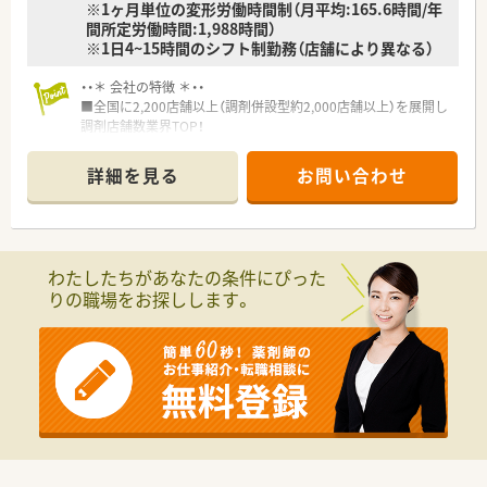
※1ヶ月単位の変形労働時間制（月平均:165.6時間/年
間所定労働時間:1,988時間）
※1日4~15時間のシフト制勤務（店舗により異なる）
・・＊ 会社の特徴 ＊・・
■全国に2,200店舗以上（調剤併設型約2,000店舗以上）を展開し
調剤店舗数業界TOP！
■店舗拡大に伴いキャリアアップできるポジションが多数あり！
頑張り次第で高給与も可能！
詳細を見る
お問い合わせ
■経験や勤務コースによりますが、経験の少ない方でも500万前
半スタートと業界TOP水準！
■職種や職域に合わせ、豊富な社内研修や外部組織と連携した研
修を用意されています
■薬剤師が中心の会社だからこそ活躍できるキャリアパスが多
わたしたちがあなたの条件にぴった
種多様に用意されています。
りの職場をお探しします。
■店舗拡大に伴い、エリアマネジャーや営業部長等のマネジメン
トのポジションも増えます。
■在宅や教育等の専門性を活かせるスペシャリストを目指すこ
とも可能です。
■その他にも、管理部門や商品部門等の本社スタッフなど活動領
域は多種多様です。
■在宅実施店舗は年々増加しており、在宅医療へもしっかりと関
わる事ができます。
■育児休暇は3歳まで取得が可能で、時短制度は小学5年生まで
時短勤務ができるよう変更予定です。