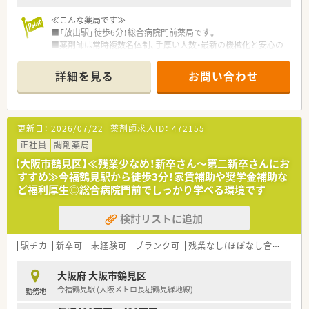
≪こんな薬局です≫
■「放出駅」徒歩6分！総合病院門前薬局です。
■薬剤師は常時複数名体制、手厚い人数・最新の機械化と安心の
勤務体制！
■オンライン服薬指導も行っており、患者様のニーズに合わせて
詳細を見る
お問い合わせ
対応しています！
■配属先につきましては面接にて適性を含め最終決定いたしま
す。
更新日：
2026/07/22
薬剤師求人ID：
472155
≪こんな方にオススメです≫
正社員
調剤薬局
■調剤薬局の変化に対応し続ける薬局でともに成長をつづけた
【大阪市鶴見区】≪残業少なめ！新卒さん～第二新卒さんにお
い方！
すすめ≫今福鶴見駅から徒歩3分！家賃補助や奨学金補助な
■専門・認定薬剤師取得を活かしたい方！
ど福利厚生◎総合病院門前でしっかり学べる環境です
■18時までの正社員をご希望の方！
検討リストに追加
≪企業の特徴≫
■大学病院や総合病院の門前薬局を中心に、全都道府県に約700
店舗を展開しています。
駅チカ
新卒可
未経験可
ブランク可
残業なし(ほぼなし含む)
教
創業以来一貫して真の医薬分業を企業理念として掲げ、医薬分業
の先駆けとして展開しているような企業です！
大阪府 大阪市鶴見区
■患者様に選ばれる薬局を目指すべく、先進性を持って以下2つ
今福鶴見駅 (大阪メトロ長堀鶴見緑地線)
勤務地
の機能を主に発揮しています。
◎専門医療機関連携