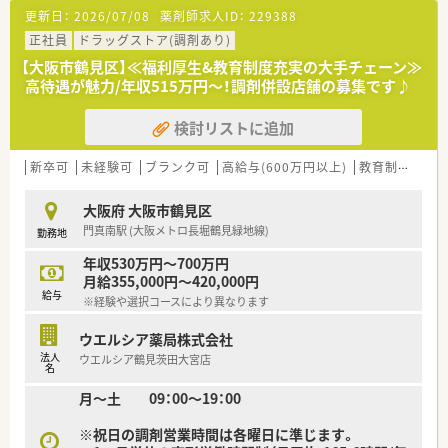
■年間休日が120日とワークライフバランスが整っています
更新日：
2026/07/08
薬剤師求人ID：
229388
■日用品から常備薬まで、従業員割引制度など嬉しいメリットも
正社員
ドラッグストア(調剤あり)
たくさんあります！
【大阪市鶴見区】≪福利厚生&教育制度充実の大手チェーン≫
高待遇が魅力/年収515万円～！調剤併設店舗の募集です♪
検討リストに追加
新卒可
未経験可
ブランク可
高給与(600万円以上)
教育制度あり
大阪府 大阪市鶴見区
門真南駅 (大阪メトロ長堀鶴見緑地線)
勤務地
年収530万円～700万円
月給355,000円～420,000円
給与
※経験や選択コースにより異なります
ウエルシア薬局株式会社
法人
ウエルシア鶴見茨田大宮店
名
月～土 09：00～19：00
※祝日の調剤営業時間は各曜日に準じます。