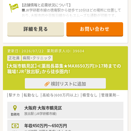
【店舗情報と応需状況について】
■JR学研都市線の徳庵駅から徒歩で10分ほどの場所に位置して
おり、大阪市内や京阪沿線からもスムーズな通勤が可能です。
■近隣の今津生協診療所や整形外科から、内科や整形外科を中心
に1日平均40枚程度の処方箋を安定して応需しています。
詳細を見る
お問い合わせ
■薬剤師は常時1名から2名体制で運営されており、少人数のア
ットホームな環境で落ち着いて調剤業務に取り組めます。
【法人特徴について】
更新日：
2026/07/22
薬剤師求人ID：
39604
■1999年に設立され、大阪市内に8店舗を展開しており、労働組
合共済全体で地域住民の健康を支える安定した法人です。
正社員
病院・クリニック
■病院門前からマンツーマン型まで多様な店舗形態を有し、地域
【大阪市鶴見区】≪薬局長募集★MAX650万円≫17時までの
密着の視点から総合的な医療サービスを幅広く提供します。
職場！JR「放出駅」から徒歩圏内！
■営利事業を目的としない民医連に加盟する組織として、患者様
第一の視点に立ち、安心・安全な医療の実現を追求しています。
検討リストに追加
【職場環境と雰囲気】
■長く勤務しているベテランスタッフが多く在籍しており、育児
駅チカ
転勤なし
高給与(600万円以上)
積雪なし
管理薬剤師
教
や介護に対しても非常に深い理解がある温かな職場です。
■産休・育休からの復帰率はほぼ100％を誇っており、女性特有
大阪府 大阪市鶴見区
の生理休暇も月1日付与されるなど働きやすい環境が自慢です。
放出駅 (JR学研都市線)
勤務地
■少人数体制ならではの風通しの良さがあり、スタッフ同士が互
いにフォローし合いながら和やかに業務に励んでいます。
年収450万円～650万円