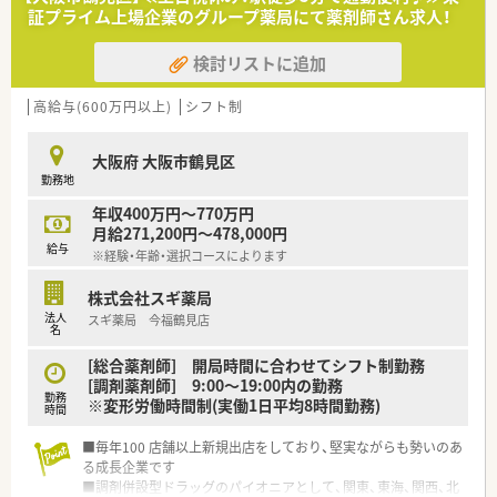
地内薬局」「訪問調剤特化型店舗」など様々な店舗を運営してい
証プライム上場企業のグループ薬局にて薬剤師さん求人！
ます
■在宅医療にも積極的取り組んでおり「訪問調剤特化型店舗」を
検討リストに追加
50店舗以上、無菌調剤室は業界最多の51店舗設置しています
■「プラチナくるみん認定企業」「健康経営優良法人2023（大規模
法人部門）認定」等を取得し一人ひとりが働きやすい環境が整備
高給与(600万円以上)
シフト制
されています
■充実した研修制度、人事制度、評価制度、キャリア支援制度等
大阪府 大阪市鶴見区
があるのも特徴です
勤務地
年収400万円～770万円
月給271,200円～478,000円
給与
※経験・年齢・選択コースによります
株式会社スギ薬局
法人
スギ薬局 今福鶴見店
名
[総合薬剤師] 開局時間に合わせてシフト制勤務
[調剤薬剤師] 9:00～19:00内の勤務
勤務
※変形労働時間制(実働1日平均8時間勤務)
時間
■毎年100 店舗以上新規出店をしており、堅実ながらも勢いのあ
る成長企業です
■調剤併設型ドラッグのパイオニアとして、関東、東海、関西、北