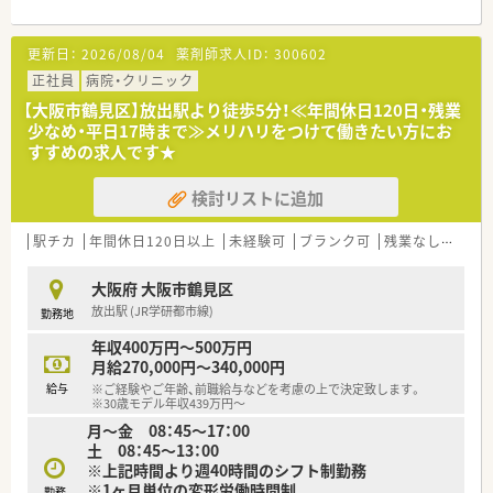
ュできます。 ■急な体調不良や家庭の事情によるお休みに対し
ても、社長が自らヘルプに入るなど柔軟に対応いただけるため、
【法人特徴について】
子育て世代も安心です。
更新日：
2026/08/04
薬剤師求人ID：
300602
■大阪府内に2店舗を展開し、地域に根差した医療を提供する調
剤薬局です。
正社員
病院・クリニック
■閑静な住宅街に位置し、病院門前としての機能と健康相談窓口
【大阪市鶴見区】放出駅より徒歩5分！≪年間休日120日・残業
の役割を担っています。
少なめ・平日17時まで≫メリハリをつけて働きたい方にお
■外来業務だけでなく、施設・居宅の在宅医療にも積極的に取り
すすめの求人です★
組んでいます。
検討リストに追加
【求人情報について】
■これまでのご経験やスキルを正当に評価し、年収500万円から
600万円をご提示します。
駅チカ
年間休日120日以上
未経験可
ブランク可
残業なし(ほぼなし含む)
■お休みは日曜・祝日の他にシフトで1日休みがあり、プライベ
ートとの両立が可能です。
大阪府 大阪市鶴見区
■退職金制度も完備されており、安心して長くキャリアを築ける
放出駅 (JR学研都市線)
勤務地
環境が整っています。
年収400万円～500万円
月給270,000円～340,000円
給与
※ご経験やご年齢、前職給与などを考慮の上で決定致します。
※30歳モデル年収439万円～
月～金 08：45～17：00
土 08：45～13：00
※上記時間より週40時間のシフト制勤務
※1ヶ月単位の変形労働時間制
勤務