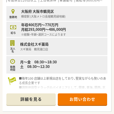
年間休日120日以上
土日祝休み
車通勤可
高給与(600万円以上)
認
■充実した研修制度、人事制度、評価制度、キャリア支援制度等
があるのも特徴です
大阪府 大阪市鶴見区
横堤駅 (大阪メトロ長堀鶴見緑地線)
勤務地
年収400万円～770万円
月給293,000円～486,000円
給与
※経験・年齢・選択コースによります
株式会社スギ薬局
法人
スギ薬局 鶴見諸口店
名
月～金 08:30〜18:30
土 08:30〜12:30
勤務
時間
■毎年100 店舗以上新規出店をしており、堅実ながらも勢いのあ
る成長企業です
■調剤併設型ドラッグのパイオニアとして、関東、東海、関西、北
陸・信州を中心に約1,700店舗以上を展開しています
■研修制度は様々なプランがあり、集合研修だけでなく任意で受
詳細を見る
お問い合わせ
講可能な研修も幅広く用意されています
■店舗で活躍する従業員、社外で活躍する従業員、将来経営幹部
となる従業員など、薬剤師として様々な活躍ができるフィールド