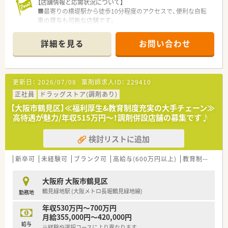
【店舗情報と応需状況について】
■最寄りの横堤駅から徒歩10分程度のアクセスで、便利な自転
車の貸与も可能な店舗です。
■整形外科や眼科からの比較的軽めの処方箋をメインに応需し
ており落ち着いた環境です。
詳細を見る
お問い合わせ
■店舗にはクリーンベンチを導入しており、専門的な調剤業務に
も対応できる設備環境です。
【法人特徴について】
更新日：
2026/07/08
薬剤師求人ID：
229410
■社長は男性薬剤師であり、現場に入ってスタッフの意見に耳を
傾ける風通しの良い社風です。
正社員
ドラッグストア(調剤あり)
■急なお休みにも社長が柔軟に対応してくださるなど、アットホ
【大阪市鶴見区】≪福利厚生&教育制度充実の大手チェーン≫
ームで働きやすい環境です。
高待遇が魅力/年収515万円～！調剤併設店舗の募集です♪
■ドクターからの強い要望で開局した経緯があり、周辺の医療機
関との関係も非常に良好です。
検討リストに追加
【想定される業務内容】
■処方箋に基づく調剤や監査および服薬指導といった、薬局内で
新卒可
未経験可
ブランク可
高給与(600万円以上)
教育制度あり
の基本的な業務を担当します。
■最新の監査システムや一包化の機器を導入しており、効率的で
大阪府 大阪市鶴見区
安全な調剤業務が可能です。
鶴見緑地駅 (大阪メトロ長堀鶴見緑地線)
勤務地
■ご本人の希望に応じて施設や個人宅への在宅業務に携わるこ
とも可能なやりがいのある仕事です。
年収530万円～700万円
月給355,000円～420,000円
給与
※経験や選択コースにより異なります