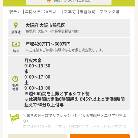
【求人情報について】
■給与は年収450万円から650万円の間で提示され、ご経験や前
駅チカ
年間休日120日以上
新卒可
未経験可
ブランク可
車通勤
職の給与を最大限に考慮した上で決定する仕組みです。 ■薬局
長候補としての採用となるため、高年収を目指しながらキャリア
大阪府 大阪市鶴見区
アップを図りたい方にとって最適な募集となります。
横堤駅 (大阪メトロ長堀鶴見緑地線)
勤務地
■転勤の心配がないため、一つの場所で腰を据えて長く勤務した
い方や、地域医療に深く貢献したい方に適した求人です。
年収420万円～600万円
【勤務実態について】
※ご経験やご年齢・前職給与を考慮し決定致します。
給与
■基本的に日曜日と祝日が固定でお休みとなっており、夜勤や休
月火木金
日出勤も発生しないため、規則正しい生活が送れます。 ■平日は
9：00～19：30
17時に終業するシフトも相談可能であり、ワークライフバラン
水
スを重視して働きたい方には非常に魅力的な環境です。
9：00～17：00
■年間休日は105日が確保されており、週休2日制の導入によっ
土
て仕事とプライベートのメリハリをしっかり付けられます。
勤務
9：00～13：00
時間
※週40時間を上限とするシフト制
※休憩時間は実働6時間超えで45分以上と実働8時間
超えで60分以上付与
＼驚きの休日数でリフレッシュ！／（大阪市鶴見区エリア担当よ
り）
年間休日120日以上に加え、5日間のリフレッシュ休暇や有給消
化推進により、実質130日以上の休日確保も可能です。ワークラ
イフバランスを最優先したい方に最適ですよ。