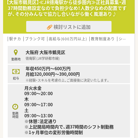
【大阪市鶴見区】≪JR徳庵駅から徒歩圏内≫正社員募集・週
導入しています。
■1999年に設立され、大阪市内に8店舗を展開しており、営利目
37時間勤務設定なので負担少なめ！人数少なめの配置です
最新の情報や現場で働く薬剤師の声をもとに随時更新していま
的ではなく地域住民の健康を守ることを第一に運営されている
が、その分みんなで協力し合いながら働く風潮あり♪
す！
法人です。
■調剤機器に関しましても、応需している処方箋の傾向に合わせ
■労働組合共済の一部として地域密着の運営を続けており、昔か
検討リストに追加
て薬局ごとに必要な調剤機器の積極的な導入をおこなっていま
らの馴染みの患者様も多く、温かい人間関係の中で業務に取り組
す。
むことができます。
■監査システムやコンプライアンス研修など、働く従業員の方た
■病院門前からマンツーマン型まで多様な出店形態を持ち、地域
駅チカ
ブランク可
高給与(600万円以上)
教育制度あり
シフト制
ちが安心して業務できるようなサポートが整っています。
医療から総合医療まで幅広く手掛けることで、質の高い医療サー
ビスを提供します。
大阪府 大阪市鶴見区
徳庵駅 (JR学研都市線)
勤務地
【こんな方が活躍中】
■子育てを終えた後も長く現役で活躍し続ける薬剤師が多く、ラ
年収450万円～600万円
イフイベントを経てもキャリアを諦めない姿勢が組織全体の強
月給320,000円～390,000円
みとなっています。
給与
※経験・スキルを考慮の上、ご面接後に決定いたします。
■病院薬剤師からの転職者も多く、病院カルテの閲覧権限を活用
月火水金
して、より深い薬学的知見に基づいた指導を行うことで患者様か
09：00～20：00
ら信頼されています。
木
■若手薬剤師も家賃補助制度などを活用して生活の基盤を安定
09：00～17：00
させ、地域医療を支える一員としての自覚を持って日々生き生き
土
と勤務しています。
勤務
09：00～13：00
時間
※休憩：法定通り
※上記開局時間内で、週37時間のシフト制勤務
※1ヶ月単位の変形労働時間制