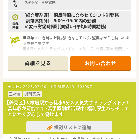
法人
スギ薬局 今福鶴見店
名
[総合薬剤師] 開局時間に合わせてシフト制勤務
[調剤薬剤師] 9:00～19:00内の勤務
勤務
※変形労働時間制(実働1日平均8時間勤務)
時間
■毎年100 店舗以上新規出店をしており、堅実ながらも勢いのあ
る成長企業です
■調剤併設型ドラッグのパイオニアとして、関東、東海、関西、北
陸・信州を中心に約1,700店舗以上を展開しています
■研修制度は様々なプランがあり、集合研修だけでなく任意で受
詳細を見る
お問い合わせ
講可能な研修も幅広く用意されています
■店舗で活躍する従業員、社外で活躍する従業員、将来経営幹部
となる従業員など、薬剤師として様々な活躍ができるフィールド
を用意されています
更新日：
2026/07/30
薬剤師求人ID：
608997
■総合薬剤師・調剤薬剤師（土日休み・19時までの勤務）どちらか
の働き方を選択できます
正社員
調剤薬局
■調剤併設型だけでなく「医療モール・クリニック併設店舗」「敷
【鶴見区】≪横堤駅から徒歩9分≫人気大手ドラッグストア！
地内薬局」「訪問調剤特化型店舗」など様々な店舗を運営してい
高年収が可能です・若手薬剤師活躍中！福利厚生バッチリで
ます
とにかく安心して働けます
■在宅医療にも積極的取り組んでおり「訪問調剤特化型店舗」を
50店舗以上、無菌調剤室は業界最多の51店舗設置しています
検討リストに追加
■「プラチナくるみん認定企業」「健康経営優良法人2023（大規模
法人部門）認定」等を取得し一人ひとりが働きやすい環境が整備
されています