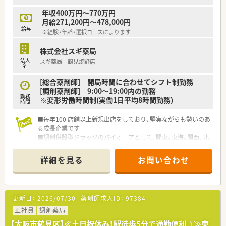
■年間休日数は120日と非常に多く、プライベートの時間もしっ
年収400万円～770万円
かりと確保しながら長く安定して働き続けられる好条件の求人
月給271,200円～478,000円
です。 ■提携している託児施設の利用が可能となっているため、
給与
※経験・年齢・選択コースによります
小さなお子様がいる薬剤師の方でも安心して仕事に打ち込める
環境です。
株式会社スギ薬局
法人
スギ薬局 鶴見焼野店
【職場環境と雰囲気】
名
■科長を中心に幅広い年代のスタッフが活躍しており、経験豊富
な部長から高度な専門知識を直接学べる貴重な職場環境です。
[総合薬剤師] 開局時間に合わせてシフト制勤務
■医師や看護師、リハビリスタッフとの垣根が低く相談しやすい
[調剤薬剤師] 9:00～19:00内の勤務
勤務
雰囲気があり、チーム医療の一員として実感を持ちながら働けま
※変形労働時間制(実働1日平均8時間勤務)
時間
す。
■職員食堂が完備されているため休憩時間もリラックスして過
■毎年100 店舗以上新規出店をしており、堅実ながらも勢いのあ
ごすことができ、福利厚生が充実しているため職員の定着率も良
る成長企業です
好です。
■調剤併設型ドラッグのパイオニアとして、関東、東海、関西、北
陸・信州を中心に約1,700店舗以上を展開しています
■研修制度は様々なプランがあり、集合研修だけでなく任意で受
詳細を見る
お問い合わせ
講可能な研修も幅広く用意されています
■店舗で活躍する従業員、社外で活躍する従業員、将来経営幹部
となる従業員など、薬剤師として様々な活躍ができるフィールド
を用意されています
更新日：
2026/07/30
薬剤師求人ID：
97384
■総合薬剤師・調剤薬剤師（土日休み・19時までの勤務）どちらか
の働き方を選択できます
正社員
調剤薬局
■調剤併設型だけでなく「医療モール・クリニック併設店舗」「敷
【大阪市鶴見区】≪土日祝休み！駅徒歩5分で通勤便利♪≫東