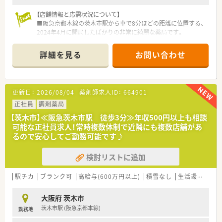
【店舗情報と応需状況について】
■阪急京都本線の茨木市駅から車で8分ほどの距離に位置する、
2024年4月に開局したばかりの非常に綺麗な薬局です。
■近隣の複数のクリニックから内科の処方箋を中心に応需して
おり、1日の対応枚数は平均5枚程度と落ち着いています。
詳細を見る
お問い合わせ
■薬剤師1名と事務スタッフ1名の少人数体制で運営しており、
ご自身のペースでゆとりを持って業務に取り組めます。
【募集背景と求める人物像について】
更新日：
2026/08/04
薬剤師求人ID：
664901
■既存スタッフの欠員に伴う募集であり、新しい店舗の運営を一
緒に盛り上げていただける意欲的な方を求めています。
正社員
調剤薬局
■地域の方々に寄り添い、おもてなしの心を持って丁寧な患者様
【茨木市】≪阪急茨木市駅 徒歩3分≫年収500円以上も相談
対応ができる、コミュニケーション能力を重視しています。
可能な正社員求人！常時複数体制で近隣にも複数店舗があ
■年齢は54歳までの方を対象としており、未経験の方やブラン
るので安心してご勤務可能です♪
クがある方でも積極的に学ぶ姿勢があれば歓迎いたします。
検討リストに追加
【法人特徴について】
■2021年に三社が経営統合して誕生し、全国に200店舗近くの
調剤薬局を展開する、医薬品卸業界トップクラスのグループ企業
駅チカ
ブランク可
高給与(600万円以上)
積雪なし
生活環境充実
です。
■「笑顔のそばに。もっとずっと。」をテーマに、調剤薬局の運営
大阪府 茨木市
だけでなく介護や健康食品事業など幅広く展開しています。
茨木市駅 (阪急京都本線)
勤務地
■従業員の声に耳を傾け、有給休暇を1時間単位で取得できるよ
うにするなど、真摯に向き合い柔軟に対応する社風が魅力です。