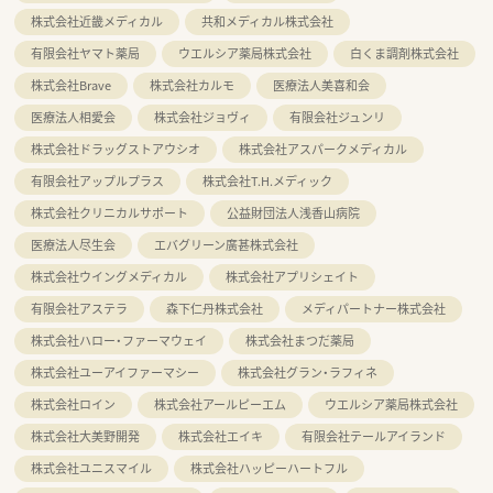
株式会社近畿メディカル
共和メディカル株式会社
有限会社ヤマト薬局
ウエルシア薬局株式会社
白くま調剤株式会社
株式会社Brave
株式会社カルモ
医療法人美喜和会
医療法人相愛会
株式会社ジョヴィ
有限会社ジュンリ
株式会社ドラッグストアウシオ
株式会社アスパークメディカル
有限会社アップルプラス
株式会社T.H.メディック
株式会社クリニカルサポート
公益財団法人浅香山病院
医療法人尽生会
エバグリーン廣甚株式会社
株式会社ウイングメディカル
株式会社アプリシェイト
有限会社アステラ
森下仁丹株式会社
メディパートナー株式会社
株式会社ハロー・ファーマウェイ
株式会社まつだ薬局
株式会社ユーアイファーマシー
株式会社グラン・ラフィネ
株式会社ロイン
株式会社アールピーエム
ウエルシア薬局株式会社
株式会社大美野開発
株式会社エイキ
有限会社テールアイランド
株式会社ユニスマイル
株式会社ハッピーハートフル