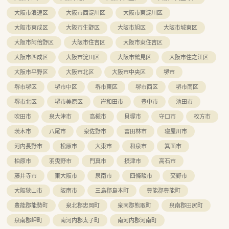
大阪市浪速区
大阪市西淀川区
大阪市東淀川区
大阪市東成区
大阪市生野区
大阪市旭区
大阪市城東区
大阪市阿倍野区
大阪市住吉区
大阪市東住吉区
大阪市西成区
大阪市淀川区
大阪市鶴見区
大阪市住之江区
大阪市平野区
大阪市北区
大阪市中央区
堺市
堺市堺区
堺市中区
堺市東区
堺市西区
堺市南区
堺市北区
堺市美原区
岸和田市
豊中市
池田市
吹田市
泉大津市
高槻市
貝塚市
守口市
枚方市
茨木市
八尾市
泉佐野市
富田林市
寝屋川市
河内長野市
松原市
大東市
和泉市
箕面市
柏原市
羽曳野市
門真市
摂津市
高石市
藤井寺市
東大阪市
泉南市
四條畷市
交野市
大阪狭山市
阪南市
三島郡島本町
豊能郡豊能町
豊能郡能勢町
泉北郡忠岡町
泉南郡熊取町
泉南郡田尻町
泉南郡岬町
南河内郡太子町
南河内郡河南町