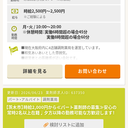
域の皆さまに寄り添ったサービスを提供しています。
◆配属店舗はご自宅から90分圏内の店舗になりますが、まずは
時給2,500円～2,500円
面接で希望をお話ししてみましょう！
※ご経験による
給与
月・火 / 10:00～20:00
※休憩時間：実働6時間超の場合45分
勤務
実働8時間超の場合60分
時間
■現在大阪府内に4店舗調剤薬局を運営しています。
■和気あいあいとした雰囲気。
■経営者との距離感が近い会社です。
■勤続年数長い方が多く、代表も現場に入っておられますので、
お仕事の相談も非常にしやすい環境です。
詳細を見る
お問い合わせ
更新日：
2026/06/23
薬剤師求人ID：
637350
パート・アルバイト
調剤薬局
【茨木市】時給2,000円から≪パート薬剤師の募集≫安心の
常時2名以上在籍♩夕方以降の勤務可能な方歓迎します！
検討リストに追加