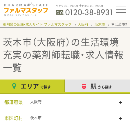
平日9：30-19：00 土日10：00-19：00
薬剤師の転職・求人サイト ファルマスタッフ
大阪府
茨木市
生活環境充
茨木市（大阪府）の生活環境
充実
の薬剤師転職・求人情報
一覧
エリア
駅
で探す
から探す
都道府県
大阪府
市区町村
茨木市