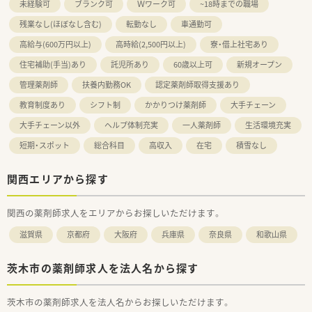
未経験可
ブランク可
Ｗワーク可
~18時までの職場
残業なし(ほぼなし含む)
転勤なし
車通勤可
高給与(600万円以上)
高時給(2,500円以上)
寮・借上社宅あり
住宅補助(手当)あり
託児所あり
60歳以上可
新規オープン
管理薬剤師
扶養内勤務OK
認定薬剤師取得支援あり
教育制度あり
シフト制
かかりつけ薬剤師
大手チェーン
大手チェーン以外
ヘルプ体制充実
一人薬剤師
生活環境充実
短期・スポット
総合科目
高収入
在宅
積雪なし
関西エリアから探す
関西の薬剤師求人をエリアからお探しいただけます。
滋賀県
京都府
大阪府
兵庫県
奈良県
和歌山県
茨木市の薬剤師求人を法人名から探す
茨木市の薬剤師求人を法人名からお探しいただけます。