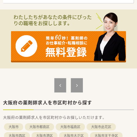
す。
■新規出店の他にＭ＆Ａでの店舗拡大にも力を入れており、採算
が見込めない薬局でも、薬局が無いと困る患者様がいれば地域の
わたしたちがあなたの条件にぴった
為に買い取り運営する程、地域貢献に意欲的な取り組みをしてい
りの職場をお探しします。
ます。
＼ コンサルタントおすすめポイント★ ／
■ヘルプ体制充実！近隣に店舗展開が多いだけでなく、ラウンダ
ー勤務の社員さんもいらっしゃるので、急なお休みが発生する場
合も安心出来ます。
■薬局事業の他にも、医師の開業支援事業も手掛けており、クリ
ニックの開院と同時に新規出店をおこないますので、医師との協
力関係が深いのも特徴です。
＼ こんな方におすすめ！ ／
★働く女性に優しい会社で働きたい方
★大人数の環境が苦手な方
大阪府の薬剤師求人を市区町村から探す
大阪府の薬剤師求人を市区町村からお探しいただけます。
大阪市
大阪市都島区
大阪市福島区
大阪市此花区
大阪市西区
大阪市港区
大阪市大正区
大阪市天王寺区