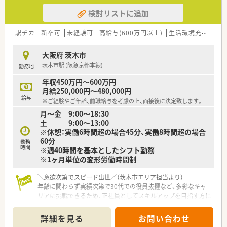
検討リストに追加
駅チカ
新卒可
未経験可
高給与(600万円以上)
生活環境充実
教
大阪府 茨木市
茨木市駅 (阪急京都本線)
勤務地
年収450万円～600万円
月給250,000円～480,000円
給与
※ご経験やご年齢、前職給与を考慮の上、面接後に決定致します。
月～金 9:00～18:30
土 9:00～13:00
※休憩：実働6時間超の場合45分、実働8時間超の場合
60分
勤務
時間
※週40時間を基本としたシフト勤務
※1ヶ月単位の変形労働時間制
＼意欲次第でスピード出世／（茨木市エリア担当より）
年齢に関わらず実績次第で30代での役員抜擢など、多彩なキャ
リアに挑戦できるため、正社員としてスキルアップを目指す方に
おすすめです。
＊------------------------------------------＊
詳細を見る
お問い合わせ