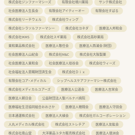
株式会社ジンファーマシーズ
有限会社境川薬局
サンテ株式会社
社会医療法人生長会
有限会社アイティーオー
有限会社すばる
株式会社リーチウェル
株式会社ウィング
株式会社シラソルファーマシー
株式会社ヨネダ
医療法人邦和会
株式会社IKMS
株式会社スギ薬局
株式会社高砂薬局
東和薬品株式会社
医療法人敬任会
医療法人西浦会（財団）
社会医療法人山紀会
株式会社M&C
株式会社大阪製薬
社会医療法人東和会
社会医療法人垣谷会
株式会社ウィーズ
社会福祉法人恩賜財団済生会
株式会社Ｄｉｘ
有限会社コア・メディカル
シップヘルスケアファーマシー株式会社
株式会社メディカルユアーズ
医療法人公道会
医療法人吉栄会
医療法人朝日会
公益財団法人聖バルナバ病院
医療福祉生活協同組合おおさか
医療法人穂翔会
医療法人守田会
日本通運株式会社
医療法人大植会
株式会社ガルコーポレーション
人丸メディカル株式会社
株式会社ストレチア
医療法人友紘会
株式会社南山堂
大洋薬品ユタカ販売株式会社
医療法人徳洲会