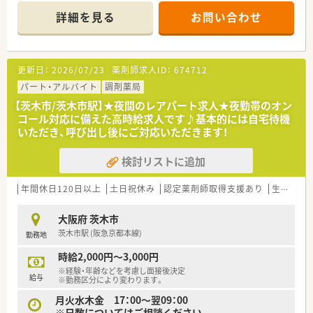
＊------------------------------------------＊
詳細を見る
お問い合わせ
【店舗情報と応需状況について】
■阪急京都本線の茨木市駅から徒歩で3分ほどの場所に位置して
おり、天候が悪い日でもストレスなく毎日の通勤が可能です。
■近隣の複数のクリニックより内科や産科および婦人科をはじ
更新日：
2026/07/23
薬剤師求人ID：
674712
め、皮膚科や整形外科、外科など多岐にわたる科目を応需しま
す。
パート・アルバイト
調剤薬局
■外来の処方箋枚数は1日あたり40枚から50枚となっており、そ
【茨木市/茨木市駅】★夜間のレアパート求人★夜勤帯のオン
れとは別に30名程度の施設在宅業務にも注力しています。
コール対応に備えた高時給求人です♪基本的には自宅待機
いただき、呼び出し後にご対応いただきます！
【想定される業務内容】
■多科目の面処方箋に基づく正確な調剤業務や監査業務をはじ
検討リストに追加
め、来局された患者様への親切で丁寧な服薬指導を行います。
■高齢者施設へ入所されている約30名の患者様を対象とした、
お薬のセットや訪問服薬管理といった在宅医療業務に携わりま
年間休日120日以上
土日祝休み
認定薬剤師取得支援あり
生活環境充実
す。
■管理薬剤師として、店舗にある医薬品の在庫管理のほか、本部
大阪府 茨木市
と連携を取りながら日々の薬局運営に関する実務を行います。
茨木市駅 (阪急京都本線)
勤務地
【職場環境と雰囲気】
時給2,000円～3,000円
■店舗には常勤薬剤師4名とパート薬剤師2名が在籍しており、
※経験・年齢などを考慮し面接後決定
常時2名から4名の手厚い体制でゆとりを持って勤務できます。
給与
※勤務区分により変わります。
■土曜日も薬剤師3名と事務スタッフ1名から2名体制で稼働し
月火水木金 17：00～翌09：00
ているため、一人薬剤師になる時間がなく質問しやすい環境で
※日数についてはご相談ください。
す。