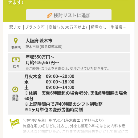
せます！
【想定される業務内容】
■多科目の面処方箋に基づく正確な調剤業務や監査業務をはじ
検討リストに追加
め、来局された患者様への親切で丁寧な服薬指導を行います。
■高齢者施設へ入所されている約30名の患者様を対象とした、
お薬のセットや訪問服薬管理といった在宅医療業務に携わりま
駅チカ
ブランク可
高給与(600万円以上)
積雪なし
生活環境充実
す。
■管理薬剤師として、店舗にある医薬品の在庫管理のほか、本部
大阪府 茨木市
と連携を取りながら日々の薬局運営に関する実務を行います。
茨木市駅 (阪急京都本線)
勤務地
【職場環境と雰囲気】
年収550万円～
■店舗には常勤薬剤師4名とパート薬剤師2名が在籍しており、
月給416,667円～
常時2名から4名の手厚い体制でゆとりを持って勤務できます。
給与
※ご経験・スキルを考慮の上、交渉させていただきます。
■土曜日も薬剤師3名と事務スタッフ1名から2名体制で稼働し
月火木金 09：00～20：00
ているため、一人薬剤師になる時間がなく質問しやすい環境で
水 09：00～18：00
す。
土 09：00～14：00
■会社の利益よりもまず患者様を第一に考える理念が浸透して
※休憩 実働6時間超の場合45分、実働8時間超の場合
おり、スタッフ同士がボトムアップで意見を出し合える職場で
勤務
60分
す。
時間
※上記時間内で週40時間のシフト制勤務
※1ヶ月単位の変形労働時間制
＼在宅や多科目を学ぶ／（茨木市エリア担当より）
施設在宅30名ほどに対応し、外来も整形外科をはじめ内科や産
婦人科など幅広いため、これまでの調剤経験を活かして確実にス
キルアップできます。