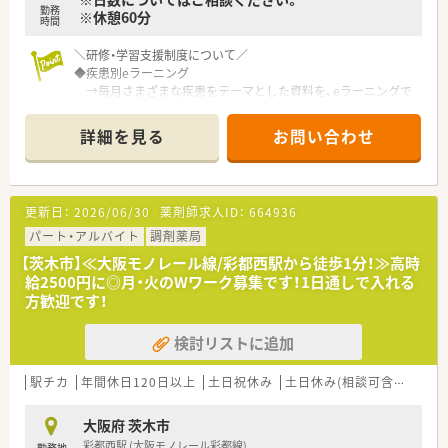
勤務
※休憩60分
■会社の利益よりもまず患者様を第一に考える理念が浸透して
時間
おり、スタッフ同士がボトムアップで意見を出し合える職場で
す。
＼研修・学習支援制度について／
◆疾患別eラーニング
→毎月さまざまな疾患をテーマとした資料を、eラーニングで
配信し、習得確認のためのテストを実施しています！
◆地区研修担当者主催の処方解析
詳細を見る
お問い合わせ
→各事業部で、地区の研修担当者が主催となり、主に若手薬剤
師を対象とした処方解析や症例検討会を開催しています！
＼自慢の福利厚生のご紹介♪／
更新日：
2026/06/30
薬剤師求人ID：
664936
◆医薬品費用支給制度
→薬剤師様ご本人と扶養家族分を全額会社支給します！
パート・アルバイト
調剤薬局
◆転居費用全額負担
【茨木市】≪大阪モノレール線/彩都西駅から徒歩1分！≫高時
→敷金・礼金・手数料・引越し費用を全額負担します！
給2500円に◎月・火のWワーク募集です！1日通しで入れる
◆借上社宅制度
方歓迎です！
→家賃の60～90％を会社が負担します！憧れのエリア・お家に
住めるかも♪
検討リストに追加
＼企業について／
◆医薬品卸業界のトップに君臨する企業のグループになりま
駅チカ
年間休日120日以上
土日祝休み
土日休み(相談可含む)
週休
す。定着率も良く平均勤続勤務年数は7年以上になります。
◆何重にもフォローしてくれる研修制度が大きな魅力！
大阪府 茨木市
◆お客さま第一主義の精神のもと、おもてなしの心をもって、地
彩都西駅 (大阪モノレール彩都線)
勤務地