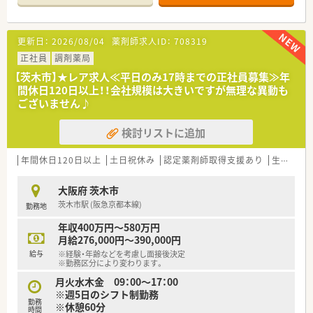
【店舗情報と応需状況について】
■阪急京都本線の茨木市駅から徒歩1分という好立地にあり、毎
日の通勤が非常に便利です。
更新日：
2026/08/04
薬剤師求人ID：
708319
■処方箋は1日平均260枚ほど応需しており、内科や皮膚科など
多科目を扱います。
正社員
調剤薬局
■薬剤師は13名在籍し常時5名から7名体制で、事務員も4名おり
【茨木市】★レア求人≪平日のみ17時までの正社員募集≫年
手厚い人員配置です。
間休日120日以上！！会社規模は大きいですが無理な異動も
ございません♪
【求人情報について】
■年収は450万円から600万円の範囲で相談可能で、経験や前職
検討リストに追加
給与を考慮して決定します。
■原則として店舗固定での勤務が可能であり、無理な異動や転居
を伴う転勤の心配はありません。
年間休日120日以上
土日祝休み
認定薬剤師取得支援あり
生活環境充実
■正社員としての採用であり、長期的な視点でキャリアを築きた
い方に最適な雇用形態です。
大阪府 茨木市
茨木市駅 (阪急京都本線)
勤務地
【勤務実態について】
■残業時間は月10時間以内と少なめに抑えられており、ワーク
年収400万円～580万円
ライフバランスが保てます。
月給276,000円～390,000円
■年間休日は115日確保されており、週休2日制でしっかりと体
給与
※経験・年齢などを考慮し面接後決定
を休めることができます。
※勤務区分により変わります。
■有給休暇の消化率はほぼ100％の実績があり、希望休も相談し
月火水木金 09：00～17：00
やすくプライベートも充実します。
※週5日のシフト制勤務
勤務
※休憩60分
時間