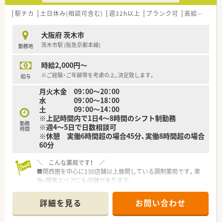
駅チカ
土日休み(相談可含む)
週32h以上
ブランク可
高給与(600万円以上)
大阪府 茨木市
茨木市駅 (阪急京都本線)
勤務地
時給2,000円～
※ご経験・ご年齢等を考慮の上、決定致します。
給与
月火木金 09：00～20：00
水 09：00～18：00
土 09：00～14：00
※上記時間内で1日4～8時間のシフト制勤務
勤務
※週4～5日で日数相談可
時間
※休憩 実働6時間超の場合45分、実働8時間超の場合
60分
＼ こんな薬局です！ ／
■関西圏を中心に130店舗以上展開している調剤薬局です。東
海・関東エリアにも店舗があります。
■社長は女性薬剤師様。子育ても経験されておられるので、女性
の働き方に対して大変理解ある会社です。
詳細を見る
お問い合わせ
■患者様にストレスなく過ごして頂くため、内外装共におしゃれ
な雰囲気作りを心掛け、店舗づくりにもこだわりを持っていま