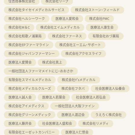
住吉商事株式会社
株式会社リープ
株式会社タイセイメディカルサービス
株式会社ストーン・フィールド
株式会社ヘルシーワーク
医療法人愛和会
株式会社PMC
株式会社M＆C
株式会社エイムメディカル
医療法人康生会
株式会社和歌ノ浦薬局
株式会社ファーネス
有限会社おづ薬局
株式会社EPファーマライン
株式会社エーエム・サポート
株式会社ジャパンファーマシー
株式会社アクセスライフ
医療法人愛賛会
株式会社真上
一般社団法人ファーマメイトにじ・おおさか
有限会社スマイルメディカル
株式会社Y'sメディカル
株式会社メディカルクルーズ
株式会社フタバ
社会医療法人仙養会
医療法人誠人会
医療法人若葉会
社会医療法人若弘会
株式会社アイメディクス
一般社団法人大阪ファイン
株式会社グリーンメディック
医療法人渡辺会
うえろく株式会社
医療法人藤井会
社会医療法人盛和会
株式会社リメディ
有限会社エーゼットカンパニー
医療法人仁悠会