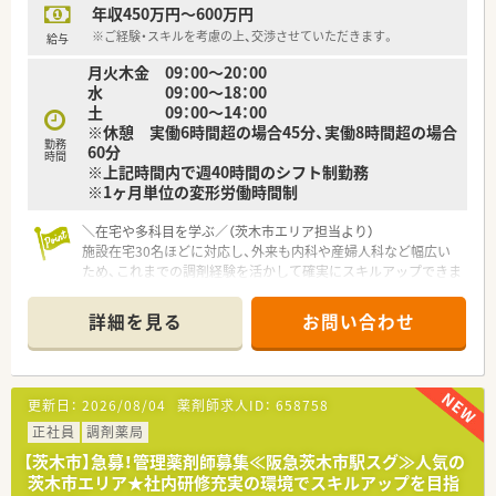
年収450万円～600万円
【求人情報について】
※ご経験・スキルを考慮の上、交渉させていただきます。
給与
■これまでのご経験やご年齢、選択する勤務コースなどをしっか
月火木金 09：00～20：00
りと考慮した上で、年収400万円から580万円で決定いたしま
水 09：00～18：00
す。
土 09：00～14：00
■年に1回の昇給制度と、夏・冬の年2回の賞与支給が設けられて
※休憩 実働6時間超の場合45分、実働8時間超の場合
おり、日々の頑張りがしっかりと収入に還元される給与体系で
勤務
60分
す。
時間
※上記時間内で週40時間のシフト制勤務
■薬剤師手当6万円に加えて、選択した勤務コースや配属店舗に
※1ヶ月単位の変形労働時間制
応じた各種手当が加算されるため、安定した収入が見込めます。
＼在宅や多科目を学ぶ／（茨木市エリア担当より）
施設在宅30名ほどに対応し、外来も内科や産婦人科など幅広い
ため、これまでの調剤経験を活かして確実にスキルアップできま
す。
＊------------------------------------------＊
詳細を見る
お問い合わせ
【店舗情報と応需状況について】
■阪急京都本線の茨木市駅から徒歩で3分ほどの場所に位置して
おり、天候が悪い日でもストレスなく毎日の通勤が可能です。
■近隣の複数のクリニックより内科や産科および婦人科をはじ
更新日：
2026/08/04
薬剤師求人ID：
658758
め、皮膚科や整形外科、外科など多岐にわたる科目を応需しま
す。
正社員
調剤薬局
■外来の処方箋枚数は1日あたり40枚から50枚となっており、そ
【茨木市】急募！管理薬剤師募集≪阪急茨木市駅スグ≫人気の
れとは別に30名程度の施設在宅業務にも注力しています。
茨木市エリア★社内研修充実の環境でスキルアップを目指