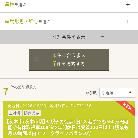
業種
を選ぶ
雇用形態 / 給与
を選ぶ
詳細条件を表示
条件に合う求人
7
件を
検索する
7
件の薬剤師求人
並び順
更新日：
2026/08/06
薬剤師求人ID：
731156
正社員
調剤薬局
【茨木市/茨木市駅】≪駅チカ徒歩1分！≫若手でも550万円可
能◎有休取得率100％で年間休日は実質120日以上！残業も
月10時間以内でワークライフバランス◎