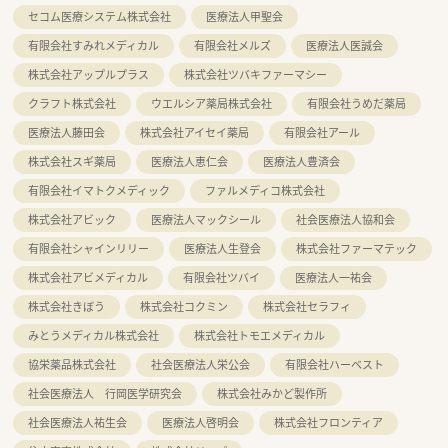
セコム医療システム株式会社
医療法人甲聖会
有限会社すみれメディカル
有限会社メルズ
医療法人医誠会
株式会社アップルプラス
株式会社ツバキファーマシー
クラフト株式会社
ウエルシア薬局株式会社
有限会社うめだ薬局
医療法人藤田会
株式会社アイセイ薬局
有限会社アール
株式会社スギ薬局
医療法人恵仁会
医療法人豊済会
有限会社イマトクメディック
ファルメディコ株式会社
株式会社アビック
医療法人マックシール
社会医療法人協和会
有限会社シャインリリー
医療法人生登会
株式会社ファーマテック
株式会社アビメディカル
有限会社ツバイ
医療法人一祐会
株式会社きぼう
株式会社コクミン
株式会社セラフィ
みとうメディカル株式会社
株式会社トモエメディカル
協栄薬品株式会社
社会医療法人栄公会
有限会社ハーベスト
社会医療法人 行岡医学研究会
株式会社みかど製作所
社会医療法人祐生会
医療法人啓明会
株式会社フロンティア