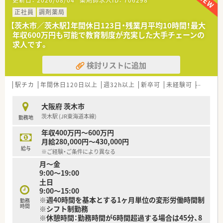
更新日：
2026/08/04
薬剤師求人ID：
706298
■従業員の7割が20代から30代で構成されており、活気があって
コミュニケーションが活発です。
正社員
調剤薬局
■社員同士の交流を大切にしており、懇親会なども開催されるア
【茨木市／茨木駅】年間休日123日・残業月平均10時間！最大
ットホームな雰囲気が魅力です。
年収600万円も可能で教育制度が充実した大手チェーンの
■風通しの良い社風で離職率は3.4%と非常に低く、長く安心し
求人です。
て働き続けられる環境です。
検討リストに追加
【こんな方にオススメ】
■在宅医療の分野で専門性を高めていきたいけれど、まだ経験が
なくて不安な方におすすめです。
駅チカ
年間休日120日以上
週32h以上
新卒可
未経験可
ブラン
■年間休日124日と休暇制度が充実しており、プライベートの時
間も大切にしたい方に最適です。
大阪府 茨木市
■早期に管理職を目指したい方や、将来的に経営にも関わってい
茨木駅 (JR東海道本線)
勤務地
きたいという意欲のある方です。
年収400万円～600万円
月給280,000円～430,000円
給与
※ご経験・ご条件により異なる
月～金
9:00～19:00
土日
9:00～15:00
※週40時間を基本とする1ヶ月単位の変形労働時間制
勤務
時間
※シフト制勤務
※休憩時間：勤務時間が6時間超過する場合は45分、8