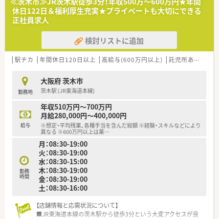
≪茨木市≫JR茨木駅徒歩3分！年収500万～600万円★年間
めの定期採用であり、将来を見据えて共に成長できる方を急募し
休日122日＆福利厚生充実★プライベートも大切にできる
ています。
正社員求人
■患者様とのコミュニケーションを大切にし、処方元との良好な
関係性を築きながら業務に取り組める誠実な人物像を求めてお
検討リストに追加
ります。
■未経験やブランクがある方でも、大手ならではの教育システム
を活用して、一から専門性を身につけたいという意欲的な方を歓
駅チカ
年間休日120日以上
高給与(600万円以上)
託児所あり
迎します。
大阪府 茨木市
【法人特徴について】
茨木駅 (JR東海道本線)
勤務地
■全国に722店舗を展開する業界屈指の大手チェーンであり、
95％がマンツーマン出店のため処方元との深い連携が大きな強
年収510万円～700万円
みです。
月給280,000円～400,000円
■JR西日本やローソンとのコラボ店舗開発など、調剤薬局の枠
給与
※想定・平均残業、各種手当を含んだ総額 ※経験・スキルなどにより
を超えた戦略的な事業展開を積極的に行っている先進的な企業
異なる ※600万円以上は薬
…
です。
月：08:30-19:00
■「教育のクオール」と評されるほど研修制度に注力しており、5
火：08:30-19:00
年先や10年先も第一線で活躍できる薬剤師の育成を掲げていま
水：08:30-15:00
す。
木：08:30-19:00
勤務
時間
金：08:30-19:00
土：08:30-16:00
【店舗情報と応需状況について】
■JR東海道本線の茨木駅から徒歩3分という大変アクセスが良