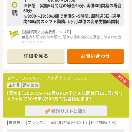
■夏季休暇や年末年始の休暇は有給休暇を組み合わせて取得し
※休憩 実働6時間超の場合45分、実働8時間超の場合
ており、スタッフ同士で調整しながら長期の連休を作ることも可
60分
勤務
能です。
時間
※9:00～19:30の間で実働5～9時間、原則週5日・週平
■全店舗に共通してスタッフへのお弁当支給制度があり、現場の
均40時間のシフト勤務、1ヶ月単位の変形労働時間制
薬剤師からも非常に好評で日々の食事の心配がない点も魅力で
す。
【店舗情報と応需状況について】
■最寄り駅は南茨木駅で、駅から徒歩約5分と通勤しやすい好立
【こんな取り組みをしています】
地にあります。
■近隣の医療機関と密接な情報交換を行っており、正確でスピー
■現在は内科と整形外科を主に応需しており、1日の処方箋枚数
ディーな調剤だけでなく付加価値の高い医療サービスの提供に
は約60枚です。
努めています。
詳細を見る
お問い合わせ
■薬剤師は常勤2名とヘルプ2名体制で、事務員も2名在籍してい
■薬剤師の負担を軽減するために1人あたりの処方箋枚数を約
ます。
20枚に設定し、安全で質の高い医療を提供できる環境作りをし
ています。
【募集背景と求める人物像について】
■全店舗の全時間帯に事務スタッフを必ず配置しており、薬剤師
更新日：
2026/08/04
薬剤師求人ID：
681716
■今後の体制強化を見据えた増員募集のため、新しい仲間を募集
が本来の専門業務に集中できるような体制を組織全体で支援し
しています。
正社員
調剤薬局
ています。
■これまでの調剤経験を活かし、即戦力として前向きに業務に取
【茨木市】2026年9～10月OPEN予定★年間休日121日！賞与
り組める方を歓迎します。
4.5ヶ月で30代年収500万円も目指せます！
■お仕事に対する真摯な気持ちを重視しており、年齢や性別は問
いません。
検討リストに追加
【求人情報について】
■ご経験やスキルを考慮し、年収500万円から600万円の範囲で
未経験可
ブランク可
高給与(600万円以上)
住宅補助(手当)あり
新
交渉が可能です。