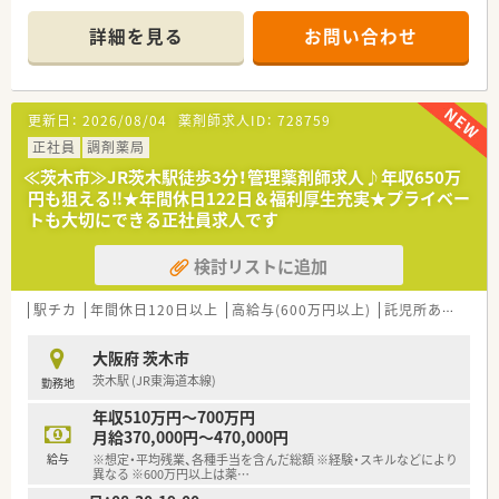
おすすめです。
＊------------------------------------------＊
詳細を見る
お問い合わせ
【店舗情報と応需状況について】
■阪急京都本線の茨木市駅から徒歩1分という好立地にあり、毎
日の通勤が非常に便利です。
更新日：
2026/08/04
薬剤師求人ID：
728759
■処方箋は1日平均260枚ほど応需しており、内科や皮膚科など
多科目を扱います。
正社員
調剤薬局
■薬剤師は13名在籍し常時5名から7名体制で、事務員も4名おり
≪茨木市≫JR茨木駅徒歩3分！管理薬剤師求人♪年収650万
手厚い人員配置です。
円も狙える‼★年間休日122日＆福利厚生充実★プライベー
トも大切にできる正社員求人です
【求人情報について】
■年収は450万円から600万円の範囲で相談可能で、経験や前職
検討リストに追加
給与を考慮して決定します。
■原則として店舗固定での勤務が可能であり、無理な異動や転居
を伴う転勤の心配はありません。
駅チカ
年間休日120日以上
高給与(600万円以上)
託児所あり
■正社員としての採用であり、長期的な視点でキャリアを築きた
い方に最適な雇用形態です。
大阪府 茨木市
茨木駅 (JR東海道本線)
勤務地
【勤務実態について】
■残業時間は月10時間以内と少なめに抑えられており、ワーク
年収510万円～700万円
ライフバランスが保てます。
月給370,000円～470,000円
■年間休日は115日確保されており、週休2日制でしっかりと体
給与
※想定・平均残業、各種手当を含んだ総額 ※経験・スキルなどにより
を休めることができます。
異なる ※600万円以上は薬
…
■有給休暇の消化率はほぼ100％の実績があり、希望休も相談し