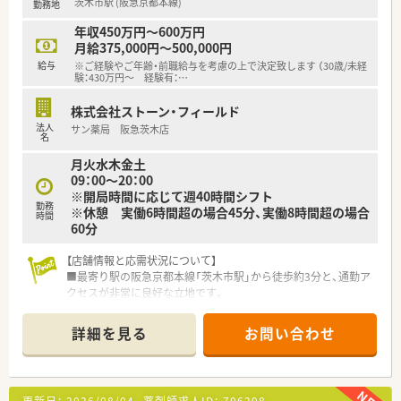
茨木市駅 (阪急京都本線)
勤務地
■転居を伴う異動はないため、住み慣れた地域で腰を据えて長く
働き続けることが可能です
年収450万円～600万円
月給375,000円～500,000円
給与
※ご経験やご年齢・前職給与を考慮の上で決定致します （30歳/未経
験：430万円～ 経験有：
…
株式会社ストーン・フィールド
法人
サン薬局 阪急茨木店
名
月火水木金土
09：00～20：00
※開局時間に応じて週40時間シフト
勤務
※休憩 実働6時間超の場合45分、実働8時間超の場合
時間
60分
【店舗情報と応需状況について】
■最寄り駅の阪急京都本線「茨木市駅」から徒歩約3分と、通勤ア
クセスが非常に良好な立地です。
■主な応需科目は精神科と心療内科で、1日の処方箋枚数は15枚
から30枚程度となっています。
詳細を見る
お問い合わせ
■薬剤師は常勤2名、管理栄養士2名が在籍しており、協力しなが
ら業務に取り組む体制です。
【職場環境と雰囲気】