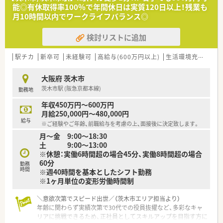
て、事務員3名が在籍しています。
能◎有休取得率100％で年間休日は実質120日以上！残業も
月10時間以内でワークライフバランス◎
【募集背景と求める人物像について】
■会社の成長に伴う増員のための募集であり、特に8月から勤務
検討リストに追加
を開始できる方を急募しています。
■業務において施設在宅を担当するため、普通自動車の運転がで
きる方を必須条件としています。
駅チカ
新卒可
未経験可
高給与(600万円以上)
生活環境充実
教
■患者だけでなく医師やコメディカルなどの多職種と、円滑なコ
ミュニケーションを図れる方を求めます。
大阪府 茨木市
茨木市駅 (阪急京都本線)
勤務地
【法人特徴について】
■大阪府内を中心に5店舗の調剤薬局を運営しており、今後も新
年収450万円～600万円
店舗の出店計画を進めている法人です。
月給250,000円～480,000円
■2018年に立ち上げられた会社であり、新規出店された綺麗な
給与
※ご経験やご年齢、前職給与を考慮の上、面接後に決定致します。
店舗展開を行っている点が特徴です。
月～金 9:00～18:30
■代表取締役は元々現場で薬剤師として勤務していた経歴を持
土 9:00～13:00
ち、現場への理解が非常に深い法人です。
※休憩：実働6時間超の場合45分、実働8時間超の場合
60分
勤務
時間
※週40時間を基本としたシフト勤務
※1ヶ月単位の変形労働時間制
＼意欲次第でスピード出世／（茨木市エリア担当より）
年齢に関わらず実績次第で30代での役員抜擢など、多彩なキャ
リアに挑戦できるため、正社員としてスキルアップを目指す方に