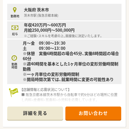
す。
■管理薬剤師として、店舗にある医薬品の在庫管理のほか、本部
大阪府 茨木市
と連携を取りながら日々の薬局運営に関する実務を行います。
茨木市駅 (阪急京都本線)
勤務地
【職場環境と雰囲気】
年収420万円～600万円
■店舗には常勤薬剤師4名とパート薬剤師2名が在籍しており、
月給250,000円～500,000円
常時2名から4名の手厚い体制でゆとりを持って勤務できます。
給与
※ご経験・スキルを考慮の上、面接後に決定いたします。
■土曜日も薬剤師3名と事務スタッフ1名から2名体制で稼働し
月～金 09：00～19：30
ているため、一人薬剤師になる時間がなく質問しやすい環境で
土 09：00～13：00
す。
※休憩 実働6時間超の場合45分、実働8時間超の場合
■会社の利益よりもまず患者様を第一に考える理念が浸透して
60分
おり、スタッフ同士がボトムアップで意見を出し合える職場で
※週40時間を基本とした1ヶ月単位の変形労働時間制
す。
勤務
時間
勤務
※一ヶ月単位の変形労働時間制
※開局時間次第では、就業時間に変更の可能性あり
【店舗情報と応需状況について】
■ 阪急京都本線茨木市駅から自転車で約9分ほどの場所に位置
し内科・皮膚科・耳鼻科・小児科を応需しています。
■ 開局直後の処方箋応需枚数は1日30枚程度ですが、今後増加す
る見込みで常勤2名パート1名の体制です。
詳細を見る
お問い合わせ
■ 応需科目が内科、皮膚科、耳鼻科、小児科と複数科目にわたる
ため幅広い知識と経験を積むことができます。