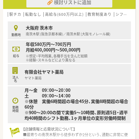
検討リストに追加
駅チカ
転勤なし
高給与(600万円以上)
教育制度あり
シフト制
大阪府 茨木市
南茨木駅 (阪急京都本線)／南茨木駅 (大阪モノレール線)
勤務地
年収580万円～700万円
月給400,000円～500,000円
給与
※想定・平均残業、各種手当を含んだ総額
※経験・スキルなどにより異なる
有限会社ヤマト薬局
法人
ヤマト薬局
名
月～金 09：00～20：00
土 09：00～14：00
※休憩 実働6時間超の場合45分、実働8時間超の場合
60分
勤務
時間
※900～20:00の間で実働5～10時間、原則週5日・週平
均40時間のシフト勤務、1ヶ月単位の変形労働時間制
【店舗情報と応需状況について】
■最寄りの南茨木駅から徒歩わずか2分という、通勤に非常に便