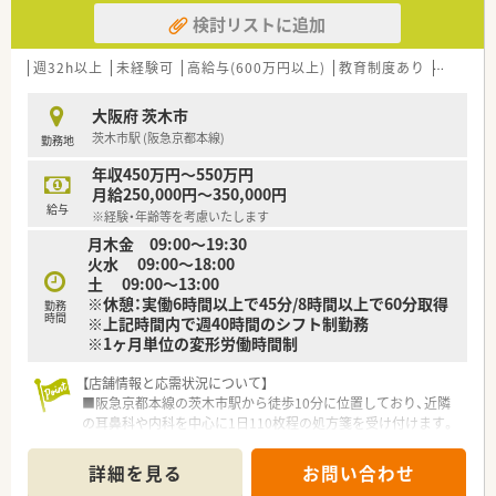
■年収500万円から600万円の給与条件となっており、実務経験
検討リストに追加
がなくても高年収プランが提示された実績が過去に存在しま
す。
週32h以上
未経験可
高給与(600万円以上)
教育制度あり
シフト制
【勤務実態について】
■全体の月平均残業時間は約3.8時間と非常に少なく、残業が発
大阪府 茨木市
生した場合も15分単位でしっかりと手当が支給される仕組みで
茨木市駅 (阪急京都本線)
勤務地
す。
■有給休暇の取得実績も高く、産前産後休暇や育児休暇の取得実
年収450万円～550万円
績も多数あるため、ライフステージの変化にも柔軟に対応可能で
月給250,000円～350,000円
す。
給与
※経験・年齢等を考慮いたします
■薬剤師の約2倍程度の店舗スタッフを配置しており、一人一台
月木金 09:00～19:30
のタブレット端末貸与で本来の専門業務に集中できる環境で
火水 09:00～18:00
す。
土 09:00～13:00
※休憩：実働6時間以上で45分/8時間以上で60分取得
勤務
時間
※上記時間内で週40時間のシフト制勤務
※1ヶ月単位の変形労働時間制
【店舗情報と応需状況について】
■阪急京都本線の茨木市駅から徒歩10分に位置しており、近隣
の耳鼻科や内科を中心に1日110枚程の処方箋を受け付けます。
■薬剤師は常勤4名と非常勤2名が在籍しており、事務スタッフ5
名と共に非常に活気のある体制で日々の調剤業務を支えていま
詳細を見る
お問い合わせ
す。