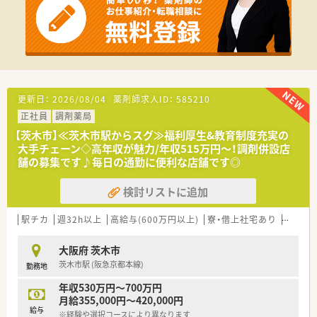
ないのが特徴です。
【求人情報について】
■ご経験やスキルを最大限に評価し、年収450万円から650万円
の範囲で優遇します。
■将来に備えて安心して長く働けるよう、年2回の賞与や退職金
制度を完備しています。
■管理薬剤師のポジションも目指すことができ、その際は別途役
更新日：
2026/08/04
薬剤師求人ID：
585210
職手当が支給されます。
正社員
調剤薬局
【職場環境と雰囲気】
【茨木市】≪茨木市駅からスグ≫福利厚生&教育制度充実の
■40代から60代の女性スタッフが多く活躍しており、家庭の事
大手チェーン◇高年収が魅力/年収515万円～！調剤併設店
情にも理解がある職場です。
舗の募集です♪毎日の通勤に便利な店舗です◎
■管理薬剤師は親しみやすく優しい人柄の女性で、何でも相談し
やすい雰囲気です。
検討リストに追加
■様々な経験を持つスタッフが在籍しており、互いに尊重し協力
し合う風土があります。
駅チカ
週32h以上
高給与(600万円以上)
寮・借上社宅あり
住宅補
大阪府 茨木市
茨木市駅 (阪急京都本線)
勤務地
年収530万円～700万円
月給355,000円～420,000円
給与
※経験や選択コースにより異なります