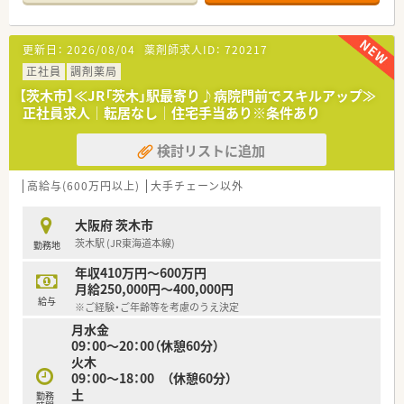
■午後の来局が全体の7割を占める多忙な環境ですが、管理薬剤
師を中心にチームワークを活かした迅速な対応を徹底している
店舗です。
更新日：
2026/08/04
薬剤師求人ID：
720217
【募集背景と求める人物像について】
正社員
調剤薬局
■今回は欠員補充による急募案件となっており、周囲と協力しな
【茨木市】≪JR「茨木」駅最寄り♪病院門前でスキルアップ≫
がら円滑に業務を進められる協調性のある薬剤師の方を求めて
正社員求人│転居なし│住宅手当あり※条件あり
います。
■在宅業務で車の運転をお願いすることがあるため、運転免許を
検討リストに追加
お持ちの方やこれから運転スキルを磨きたい方を積極的に歓迎
します。
■地域の患者様に寄り添う姿勢を大切にしているため、丁寧な服
高給与(600万円以上)
大手チェーン以外
薬指導を通じて信頼関係を築ける方を第一優先で採用したい考
えです。
大阪府 茨木市
茨木駅 (JR東海道本線)
勤務地
【想定される業務内容】
■処方箋に基づく正確な調剤や監査および丁寧な服薬指導をメ
年収410万円～600万円
インとし、患者様一人ひとりに最適な健康アドバイスを提供して
月給250,000円～400,000円
いただきます。
給与
※ご経験・ご年齢等を考慮のうえ決定
■約30床の施設在宅業務にも携わっていただき、往診同行など
月水金
を通じて多職種と連携した高度な在宅医療の経験を積むことが
09：00～20：00（休憩60分）
可能です。
火木
■非薬剤師の店長が在宅の配送や事務作業を積極的に巻き取っ
09：00～18：00 （休憩60分）
てくれるため、薬剤師は専門業務である対人業務に専念できる環
土
境です。
勤務