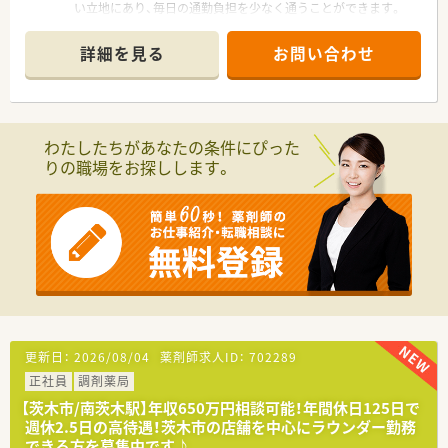
い立地にあり、毎日の通勤負担を少なく通うことができます。
■処方箋の応需科目や1日あたりの応需枚数については現在確認
中ですが、様々な処方内容を経験できる可能性が高いです。
詳細を見る
お問い合わせ
■薬剤師3名体制で業務を行っており、スタッフ同士でコミュニ
ケーションを取りながら協力して日々の調剤に取り組んでいま
す。
【求人情報について】
わたしたちがあなたの条件にぴった
■年間休日は122日あり、最大7連休が取得できるサマーホリデ
りの職場をお探しします。
ーの取得率も84パーセントと高く、しっかり休める環境です。
■エリア限定勤務でも条件を満たせば月額20000円の住宅手当
が支給され、全国転勤可能な方には借り上げ社宅が適用されま
す。
■年収500万円から600万円の給与条件となっており、実務経験
がなくても高年収プランが提示された実績が過去に存在しま
す。
【勤務実態について】
■全体の月平均残業時間は約3.8時間と非常に少なく、残業が発
生した場合も15分単位でしっかりと手当が支給される仕組みで
更新日：
2026/08/04
薬剤師求人ID：
702289
す。
正社員
調剤薬局
■有給休暇の取得実績も高く、産前産後休暇や育児休暇の取得実
績も多数あるため、ライフステージの変化にも柔軟に対応可能で
【茨木市/南茨木駅】年収650万円相談可能！年間休日125日で
す。
週休2.5日の高待遇！茨木市の店舗を中心にラウンダー勤務
■薬剤師の約2倍程度の店舗スタッフを配置しており、一人一台
できる方を募集中です♪