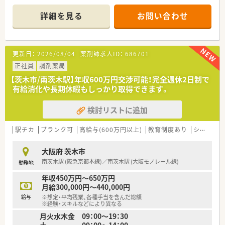
＊------------------------------------------＊
詳細を見る
お問い合わせ
【店舗情報と応需状況について】
■茨木市内に位置する店舗を中心としながら近隣の複数店舗を
巡回してサポートするラウンダーとしてご活躍いただきます。
■中心となる南茨木駅の店舗は車通勤が可能となっており1日約
更新日：
2026/08/04
薬剤師求人ID：
686701
150枚の処方箋を受け付けている地域密着型の薬局です。
■全店舗において全時間帯に事務員を配置することで1人あたり
正社員
調剤薬局
約20枚のゆとりある体制を整え業務負担を軽減しています。
【茨木市/南茨木駅】年収600万円交渉可能！完全週休2日制で
有給消化や長期休暇もしっかり取得できます。
【法人特徴について】
■兵庫や大阪、京都のエリアを中心に10店舗以上を展開してお
検討リストに追加
り、各地域に根ざしたドミナント戦略で安定した経営を続けてい
ます。
■国の方針に沿ったかかりつけ薬局の推進や在宅業務にも注力
駅チカ
ブランク可
高給与(600万円以上)
教育制度あり
シフト制
しており、時代のニーズに合わせた柔軟な店舗運営が大きな強み
です。
大阪府 茨木市
■近年は新規出店を積極的に行うなど勢いがあり、大手チェーン
南茨木駅 (阪急京都本線)／南茨木駅 (大阪モノレール線)
勤務地
にはない独自の付加価値を提供することを目指している法人で
す。
年収450万円～650万円
月給300,000円～440,000円
【勤務実態について】
給与
※想定・平均残業、各種手当を含んだ総額
■残業時間は月平均でも少なめに抑えられており、ワークライフ
※経験・スキルなどにより異なる
バランスを重視して無理なく継続できる勤務環境が整っていま
月火水木金 09：00～19：30
す。
土 09：00～14：00