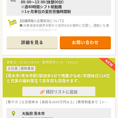
時間
09：00～13：00（休憩00分）
※週40時間シフト制勤務
※1ヶ月単位の変形労働時間制
【店舗情報と応需状況について】
■JR東海道本線茨木駅から徒歩8分の場所に位置し、通勤にも便
利な好立地の調剤薬局です
■総合病院の門前に位置しており、内科や耳鼻科、整形外科など
多科目の処方箋に対応します
詳細を見る
お問い合わせ
■1日あたり約100枚の処方箋を、常勤3名とパート2名の薬剤師
が協力して対応しています
【求人情報について】
更新日：
2026/08/04
薬剤師求人ID：
708325
■経験や年齢を考慮の上、年収410万円から600万円の間で給与
条件の提示が可能です
正社員
調剤薬局
■住宅手当や家族手当など、生活をサポートする手当が非常に充
【茨木市/茨木市駅】駅徒歩3分で残業少なめ！年間休日124日
実しており安心して働けます
と充実の福利厚生で高年収も目指せます。
■夜診手当が設定されており、20時までの勤務回数に応じてし
っかりと給与に還元されます
検討リストに追加
【勤務実態について】
■完全週休2日制を採用しており、日曜と祝日に加えて平日の休
駅チカ
土日祝休み
高給与(600万円以上)
教育制度あり
シフト制
みも確保できる勤務体系です
■残業時間は月平均10時間程度と少なく、15分単位で計算され
大阪府 茨木市
るためサービス残業はありません