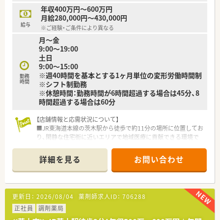
95％がマンツーマン出店のため処方元との深い連携が大きな強
年収400万円～600万円
みです。
月給280,000円～430,000円
■JR西日本やローソンとのコラボ店舗開発など、調剤薬局の枠
給与
※ご経験・ご条件により異なる
を超えた戦略的な事業展開を積極的に行っている先進的な企業
月～金
です。
9:00～19:00
■「教育のクオール」と評されるほど研修制度に注力しており、5
土日
年先や10年先も第一線で活躍できる薬剤師の育成を掲げていま
9:00～15:00
す。
※週40時間を基本とする1ヶ月単位の変形労働時間制
勤務
時間
※シフト制勤務
※休憩時間：勤務時間が6時間超過する場合は45分、8
時間超過する場合は60分
【店舗情報と応需状況について】
■JR東海道本線の茨木駅から徒歩で約11分の場所に位置してお
り、閑静な住宅街に近いエリアで地域医療に貢献できる環境で
す。
■処方箋は近隣のむらい内科循環器内科より内科や循環器科を
詳細を見る
お問い合わせ
中心に広域から応需しており、1日あたりの平均枚数は60枚で
す。
■常勤薬剤師1名に加えパート薬剤師6名が在籍しており、常時2
名から3名体制で協力しながら円滑に業務を進めております。
更新日：
2026/08/04
薬剤師求人ID：
706288
【募集背景と求める人物像について】
正社員
調剤薬局
■地域に根ざした質の高い医療サービスを継続して提供するた