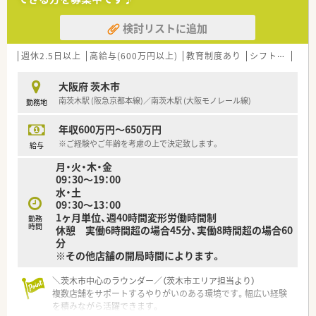
のタブレット端末貸与で本来の専門業務に集中できる環境で
す。
検討リストに追加
週休2.5日以上
高給与(600万円以上)
教育制度あり
シフト制
かか
大阪府 茨木市
南茨木駅 (阪急京都本線)／南茨木駅 (大阪モノレール線)
勤務地
年収600万円～650万円
※ご経験やご年齢を考慮の上で決定致します。
給与
月・火・木・金
09：30～19：00
水・土
09：30～13：00
1ヶ月単位、週40時間変形労働時間制
勤務
時間
休憩 実働6時間超の場合45分、実働8時間超の場合60
分
※その他店舗の開局時間によります。
＼茨木市中心のラウンダー／（茨木市エリア担当より）
複数店舗をサポートするやりがいのある環境です。幅広い経験
を積みながら活躍できます。