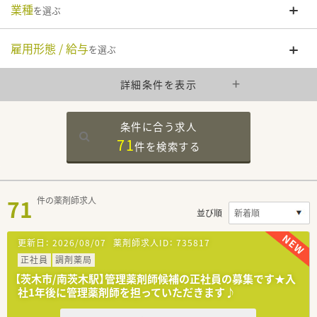
業種
を選ぶ
雇用形態 / 給与
を選ぶ
詳細条件を表示
条件に合う求人
71
件を
検索する
71
件の薬剤師求人
並び順
更新日：
2026/08/07
薬剤師求人ID：
735817
正社員
調剤薬局
【茨木市/南茨木駅】管理薬剤師候補の正社員の募集です★入
社1年後に管理薬剤師を担っていただきます♪