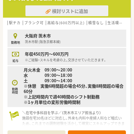
■門前の耳鼻科クリニックから届く処方箋に基づき、正確な調剤
業務やスピーディーな監査業務の全般を担当していただきま
検討リストに追加
す。
■お薬のプロフェッショナルとして、来局された地域の患者様の
不安に寄り添うような丁寧な服薬指導を実践します。
駅チカ
ブランク可
高給与(600万円以上)
積雪なし
生活環境充実
■管理薬剤師として、店舗にある医薬品の在庫管理や国に対する
申請手続きなどの基本的な薬局管理実務も行います。
大阪府 茨木市
茨木市駅 (阪急京都本線)
勤務地
【職場環境と雰囲気】
■現在は常勤薬剤師2名と多くのパートスタッフが在籍してお
年収450万円～600万円
り、人柄重視の採用によりギスギス感のない良好な雰囲気です。
■現場のフォロー体制がしっかりと構築されているため、何か困
※ご経験・スキルを考慮の上、交渉させていただきます。
給与
ったことが起きた際にも一人で抱え込まずに相談できます。
月火木金 09：00～20：00
■小規模な薬局ならではの風通しの良さがあり、事務スタッフと
水 09：00～18：00
もチームワーク良く笑顔で協力し合えるアットホームな空間で
土 09：00～14：00
す。
※休憩 実働6時間超の場合45分、実働8時間超の場合
勤務
60分
時間
※上記時間内で週40時間のシフト制勤務
※1ヶ月単位の変形労働時間制
＼在宅や多科目を学ぶ／（茨木市エリア担当より）
施設在宅30名ほどに対応し、外来も内科や産婦人科など幅広い
ため、これまでの調剤経験を活かして確実にスキルアップできま
す。