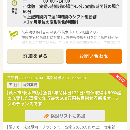
土 09：00～14：00
■会社の利益よりもまず患者様を第一に考える理念が浸透して
※休憩 実働6時間超の場合45分、実働8時間超の場合
おり、スタッフ同士がボトムアップで意見を出し合える職場で
勤務
60分
す。
時間
※上記時間内で週40時間のシフト制勤務
※1ヶ月単位の変形労働時間制
＼在宅や多科目を学ぶ／（茨木市エリア担当より）
施設在宅30名ほどに対応し、外来も整形外科をはじめ内科や産
婦人科など幅広いため、これまでの調剤経験を活かして確実にス
キルアップできます。
＊------------------------------------------＊
詳細を見る
お問い合わせ
【店舗情報と応需状況について】
■阪急京都本線の茨木市駅から徒歩で3分ほどの場所に位置して
おり、天候が悪い日でもストレスなく毎日の通勤が可能です。
■近隣の複数のクリニックより内科や産科および婦人科をはじ
更新日：
2026/08/04
薬剤師求人ID：
655598
め、皮膚科や整形外科、外科など多岐にわたる科目を応需しま
す。
正社員
調剤薬局
■外来の処方箋枚数は1日あたり40枚から50枚となっており、そ
【茨木市/茨木市駅】急募！年間休日121日・有休取得率80%超
れとは別に30名程度の施設在宅業務にも注力しています。
の充実した環境で年収最大600万円も目指せる新規オープ
ンのチャンスです
【想定される業務内容】
■多科目の面処方箋に基づく正確な調剤業務や監査業務をはじ
検討リストに追加
め、来局された患者様への親切で丁寧な服薬指導を行います。
■高齢者施設へ入所されている約30名の患者様を対象とした、
お薬のセットや訪問服薬管理といった在宅医療業務に携わりま
駅チカ
未経験可
ブランク可
高給与(600万円以上)
住宅補助(手当)あり