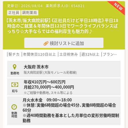
【法人特徴について】
更新日：
2026/08/04
薬剤師求人ID：
654821
■ 大阪府八尾市を中心に約44店舗を展開し平成元年より毎年増
収増益を続ける勢いのある調剤薬局チェーンです。
正社員
調剤薬局
■ 自社開発のクリニックモールを関西圏を中心に関東でも積極
【茨木市/阪大病院前駅】《正社員だけど平日18時迄》平日18
的に展開しており安定成長を続けている企業です。
時迄のご就業＆年間休日123日でワークライフバランスば
■ 駅前やショッピングモール内など視認性の高い立地への出店
っちり☆大手ならではの福利厚生も魅力的♪
戦略を採り地域医療への貢献に注力しています。
検討リストに追加
【こんな方が活躍中】
■ 大手ではないが安定した会社で働きたいという志向を持ち長
く腰を据えて勤務したい方が活躍しています。
駅チカ
年間休日120日以上
土日祝休み
週32h以上
ブランク可
■ 多様な科目の処方箋を応需しているため幅広い調剤経験を積
みたいという意欲的な薬剤師が多数在籍します。
大阪府 茨木市
■ 若い世代が中心となって活躍している企業で年代に関係なく
阪大病院前駅 (大阪モノレール彩都線)
勤務地
成長意欲の高い方が力を発揮しています。
年収410万円～600万円
月給270,000円～400,000円
給与
※ご経験や勤務地、スキル等による
月火水木金 09:00～18:00
※休憩：実働6時間超の場合45分、実働8時間超の場合
60分
勤務
※週40時間勤務を基本とした月単位の変形労働時間制
時間
勤務