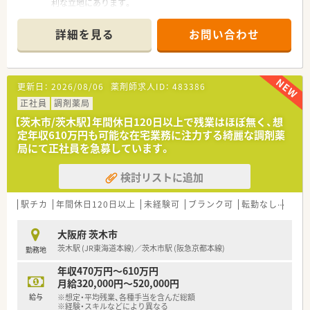
利な立地にあります。
■耳鼻科や皮膚科、内科、歯科など多岐にわたる科目を応需し、
処方箋は1日約150枚です。
詳細を見る
お問い合わせ
■薬剤師は常勤3名とパート2名が在籍し、活気のある中で協力
して業務にあたっています。
【法人特徴について】
更新日：
2026/08/06
薬剤師求人ID：
483386
■大阪府と滋賀県において、地域に密着した調剤薬局を合計7店
舗展開しています。
正社員
調剤薬局
■従業員のことを最優先に考える穏やかな代表のもと、長期的に
【茨木市/茨木駅】年間休日120日以上で残業はほぼ無く、想
働く方が多い法人です。
定年収610万円も可能な在宅業務に注力する綺麗な調剤薬
■患者様第一の運営方針を貫いており、転勤や営業ノルマは一切
局にて正社員を急募しています。
ありません。
検討リストに追加
【求人情報について】
■ご経験やスキルに応じて、年収450万円から550万円の範囲で
優遇いたします。
駅チカ
年間休日120日以上
未経験可
ブランク可
転勤なし
高給与
■ご活躍次第では年収600万円も相談可能で、年2回の賞与もあ
り安定した収入を得られます。
大阪府 茨木市
■退職金制度や管理薬剤師手当など、安心して長く働ける福利厚
茨木駅 (JR東海道本線)／茨木市駅 (阪急京都本線)
勤務地
生が充実しています。
年収470万円～610万円
月給320,000円～520,000円
給与
※想定・平均残業、各種手当を含んだ総額
※経験・スキルなどにより異なる