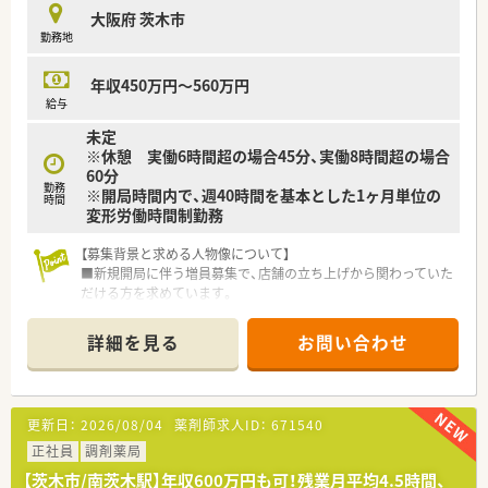
■年1回の昇給と年2回の賞与があり、日々の頑張りがきちんと
大阪府 茨木市
評価されます。
勤務地
■福利厚生として退職金制度が完備されており、教育制度も充実
しています。
年収450万円～560万円
【勤務実態について】
給与
■休日は日曜日と祝日に加えて、他に1日お休みが取れる完全週
未定
休2日制です。
※休憩 実働6時間超の場合45分、実働8時間超の場合
■有給休暇が取得しやすく、長期休暇の相談も可能なため、海外
60分
旅行も楽しめます。
勤務
※開局時間内で、週40時間を基本とした1ヶ月単位の
■近隣店舗との距離が近いため、急な応援にも柔軟に対応できる
時間
変形労働時間制勤務
体制が整っています。
【募集背景と求める人物像について】
■新規開局に伴う増員募集で、店舗の立ち上げから関わっていた
だける方を求めています。
■将来的に管理薬剤師やエリアマネージャーを目指すような、上
昇志向のある方を歓迎しております。
詳細を見る
お問い合わせ
■他業種からの転職も可能で、特に意欲のある20代から30代の
方にぜひご活躍いただきたいです。
【やりがい/おすすめポイント】
更新日：
2026/08/04
薬剤師求人ID：
671540
■ドクターからの信頼が厚く、医療専門職として連携しながら地
域医療に貢献できる実感があります。
正社員
調剤薬局
■新規オープンに一から携わることで、理想の薬局を仲間と共に
【茨木市/南茨木駅】年収600万円も可！残業月平均4.5時間、