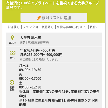
作り上げていくやりがいを感じられます。
有給消化100％でプライベートを重視できる大手グループ
■社員一人ひとりの頑張りをしっかりと評価し、給与や役職とい
薬局です。
った形で還元してくれる会社です。
検討リストに追加
【こんな方が活躍中】
■向上心が高く、自身のキャリアを着実にステップアップさせて
いきたい20代・30代の方が中心です。
未経験可
ブランク可
車通勤可
高給与(600万円以上)
教育制度あり
■男女比は3:7で女性が多く活躍しており、子育てと両立しなが
ら勤務している方も多数います。
大阪府 茨木市
■離職率が非常に低く、平均年齢30代後半のスタッフが長期的
南茨木駅 (阪急京都本線)
勤務地
に安定して勤務を続けています。
年収424万円～600万円
【求人情報について】
月給255,000円～400,000円
■ご経験やスキルを十分に考慮し、年収400万円から550万円の
給与
※ご経験により考慮いたします。
範囲で給与を決定いたします。
月水金
■賞与は年に2回、合計で約4.5ヶ月分の支給実績があり、日々の
09：00～19：30
頑張りがきちんと評価されます。
火
■住宅手当や家族手当、食事手当など、生活をサポートするため
09：00～17：00
の福利厚生が大変充実しています。
土
09：00～12：30
勤務
時間
※休憩 実働6時間超の場合45分、実働8時間超の場合
60分
※1ヶ月単位の変形労働時間制、週40時間のシフト制
勤務