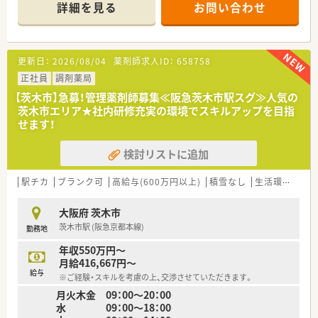
＊------------------------------------------＊
詳細を見る
お問い合わせ
【店舗情報と応需状況について】
■阪急京都本線の茨木市駅から徒歩で3分ほどの場所に位置して
おり、天候が悪い日でもストレスなく毎日の通勤が可能です。
■近隣の複数のクリニックより内科や産科および婦人科をはじ
更新日：
2026/08/04
薬剤師求人ID：
658758
め、皮膚科や整形外科、外科など多岐にわたる科目を応需しま
す。
正社員
調剤薬局
■外来の処方箋枚数は1日あたり40枚から50枚となっており、そ
【茨木市】急募！管理薬剤師募集≪阪急茨木市駅スグ≫人気の
れとは別に30名程度の施設在宅業務にも注力しています。
茨木市エリア★社内研修充実の環境でスキルアップを目指
せます！
【想定される業務内容】
■多科目の面処方箋に基づく正確な調剤業務や監査業務をはじ
検討リストに追加
め、来局された患者様への親切で丁寧な服薬指導を行います。
■高齢者施設へ入所されている約30名の患者様を対象とした、
お薬のセットや訪問服薬管理といった在宅医療業務に携わりま
駅チカ
ブランク可
高給与(600万円以上)
積雪なし
生活環境充実
す。
■管理薬剤師として、店舗にある医薬品の在庫管理のほか、本部
大阪府 茨木市
と連携を取りながら日々の薬局運営に関する実務を行います。
茨木市駅 (阪急京都本線)
勤務地
【職場環境と雰囲気】
年収550万円～
■店舗には常勤薬剤師4名とパート薬剤師2名が在籍しており、
月給416,667円～
常時2名から4名の手厚い体制でゆとりを持って勤務できます。
給与
※ご経験・スキルを考慮の上、交渉させていただきます。
■土曜日も薬剤師3名と事務スタッフ1名から2名体制で稼働し
月火木金 09：00～20：00
ているため、一人薬剤師になる時間がなく質問しやすい環境で
水 09：00～18：00
す。