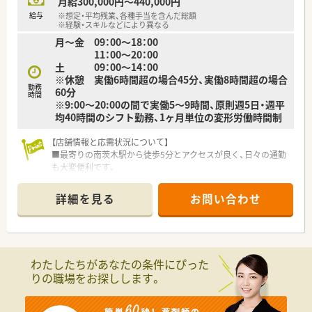
月給300,000円～440,000円
■男女比は3対7となっており、幅広い年齢層のスタッフがそれ
給与
※想定・平均残業、各種手当を含んだ総額
ぞれの強みを活かしながら笑顔で生き生きと活躍しています。
※経験・スキルなどにより異なる
■社員は全員をお互いにさん付けで呼び合う文化が根づいてお
月～金 09：00～18：00
り、上下の隔たりがなく非常に風通しの良い雰囲気です。
11：00～20：00
土 09：00～14：00
※休憩 実働6時間超の場合45分、実働8時間超の場合
勤務
60分
時間
※9:00～20:00の間で実働5～9時間、原則週5日・週平
均40時間のシフト勤務、1ヶ月単位の変形労働時間制
【店舗情報と応需状況について】
■最寄りの南茨木駅から徒歩5分とアクセスが良く、日々の通勤
も大変便利です。
■内科、脳神経外科、眼科を主に応需しており、1日の処方箋枚数
は約70枚です。
詳細を見る
お問い合わせ
■薬剤師は常勤2名とパート2名の体制で、常時2名から3名で業
務を行っています。
【法人特徴について】
■大阪府と滋賀県において、地域に根差した調剤薬局を合計7店
わたしたちがあなたの条件にぴった
舗展開しています。
りの職場をお探しします。
■代表は従業員のことを第一に考える穏やかな人柄で、働きやす
い環境作りに熱心です。
■患者様本位の運営を心がけており、販売ノルマなどを設けてい