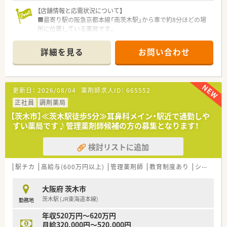
【店舗情報と応需状況について】
■最寄り駅の阪急京都本線「南茨木駅」から車で約8分ほどの場
所に位置している薬局です。
■近隣の整形外科を主な応需元としており、約1,000品目の医薬
品を取り扱っています。
詳細を見る
お問い合わせ
■薬剤師は常勤2名、医療事務は2名が在籍しており、協力しなが
ら業務を進めています。
【法人特徴について】
更新日：
2026/08/04
薬剤師求人ID：
665552
■東証プライム市場に上場している大手ホールディングスのグ
ループ会社で、安定した経営基盤が特徴です。
正社員
調剤薬局
■患者さまの生活の質を考慮した服薬指導を徹底し、信頼される
【茨木市】≪茨木駅徒歩5分≫耳鼻科メイン・駅近で通勤しや
薬局づくりを目指しています。
すい薬局です♪管理薬剤師候補の方の募集となります！
■東北から沖縄まで全国的に店舗を展開しており、地域に根差し
た医療の提供に貢献しています。
検討リストに追加
【求人情報について】
■ご経験やスキルに応じて、年収424万円から600万円の範囲で
駅チカ
高給与(600万円以上)
管理薬剤師
教育制度あり
シフト制
給与を決定いたします。
■福利厚生として退職金制度や産休・育休の取得実績もあり、安
大阪府 茨木市
心して長く働ける環境です。
茨木駅 (JR東海道本線)
勤務地
■勤務は週休2日制で、日曜と他1日のシフト制となっており、プ
ライベートの予定も立てやすいです。
年収520万円～620万円
月給320,000円～520,000円