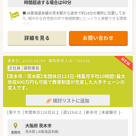
時間超過する場合は60分
■JR東海道本線の茨木駅から徒歩で約14分の場所に位置してお
り、穏やかな住宅街の中で地域医療にじっくりと貢献できる環境
です。
■処方箋は1日あたり平均10枚ほど応需しており、一人ひとりの
患者様と丁寧に向き合いながら深く信頼関係を築くことができ
詳細を見る
お問い合わせ
ます。
■開局時間は木曜日を除き19時までとなっており、ゆとりを持
った人員体制の中で正確かつ誠実な調剤業務を遂行することが
可能です。
更新日：
2026/08/04
薬剤師求人ID：
706296
【募集背景と求める人物像について】
正社員
調剤薬局
■地域に根ざした質の高い医療サービスを継続して提供するた
【茨木市／茨木駅】年間休日123日・残業月平均10時間！最大
めの定期採用であり、将来を見据えて共に成長できる方を急募し
年収600万円も可能で教育制度が充実した大手チェーンの
ています。
求人です。
■患者様とのコミュニケーションを大切にし、処方元との良好な
関係性を築きながら業務に取り組める誠実な人物像を求めてお
検討リストに追加
ります。
■未経験やブランクがある方でも、大手ならではの教育システム
を活用して、一から専門性を身につけたいという意欲的な方を歓
駅チカ
年間休日120日以上
週32h以上
新卒可
未経験可
ブラン
迎します。
大阪府 茨木市
【法人特徴について】
茨木駅 (JR東海道本線)
勤務地
■全国に722店舗を展開する業界屈指の大手チェーンであり、