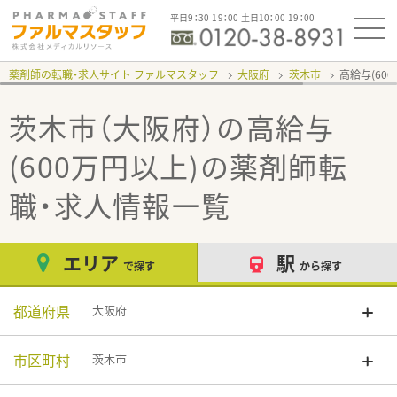
平日9：30-19：00 土日10：00-19：00
薬剤師の転職・求人サイト ファルマスタッフ
大阪府
茨木市
高給与(60
茨木市（大阪府）の高給与
(600万円以上)
の薬剤師転
職・求人情報一覧
エリア
駅
で探す
から探す
都道府県
大阪府
市区町村
茨木市