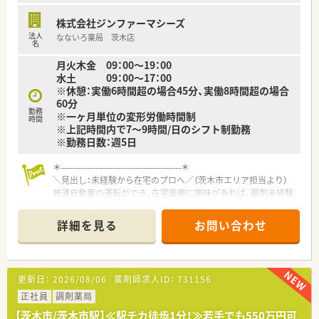
株式会社ジンファーマシーズ
法人
なないろ薬局 茨木店
名
月火木金 09：00～19：00
水土 09：00～17：00
※休憩：実働6時間超の場合45分、実働8時間超の場合
60分
勤務
※一ヶ月単位の変形労働時間制
時間
※上記時間内で7～9時間/日のシフト制勤務
※勤務日数：週5日
＊------------------------------------------＊
＼見出し：未経験から在宅のプロへ／（茨木市エリア担当より）
普通自動車の運転ができ、在宅医療に興味があれば、調剤未経験
の方でも大歓迎です。先輩薬剤師が丁寧なOJTでサポートします
ので、安心して新しい業務に挑戦できます。
詳細を見る
お問い合わせ
＊------------------------------------------＊
【店舗情報と応需状況について】
■JR茨木駅および阪急茨木市駅から徒歩10分ほどの、非常にア
クセスが便利な大通り沿いに立地しています。
更新日：
2026/08/06
薬剤師求人ID：
731156
■外来処方箋は耳鼻科をメインに応需しており、1日あたりの平
均対応枚数は30枚から40枚ほどです。
正社員
調剤薬局
■勤務するスタッフは常勤薬剤師4名とパート薬剤師4名に加え
【茨木市/茨木市駅】≪駅チカ徒歩1分！≫若手でも550万円可