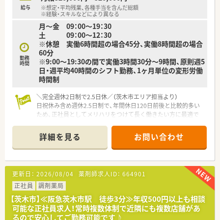
給与
※想定・平均残業、各種手当を含んだ総額
※経験・スキルなどにより異なる
月～金 09：00～19：30
土 09：00～12：30
※休憩 実働6時間超の場合45分、実働8時間超の場合
60分
勤務
※9:00～19:30の間で実働3時間30分～9時間、原則週5
時間
日・週平均40時間のシフト勤務、1ヶ月単位の変形労働
時間制
＼完全週休2日制で2.5日休／（茨木市エリア担当より）
日祝休み含め週休2.5日制で、年間休日120日前後と比較的多い
ため、正社員としてメリハリをつけて長く働きたい方に最適で
す。
＊------------------------------------------＊
詳細を見る
お問い合わせ
【店舗情報と応需状況について】
■JR東海道本線の茨木駅から徒歩で5分ほどの好立地にあり、毎
日の通勤アクセスが非常にスムーズで便利な調剤薬局です。
■門前に位置するクリニックより耳鼻科の処方箋をメインに受
更新日：
2026/08/04
薬剤師求人ID：
664901
けており、多種多様な処方にじっくり触れられる環境です。
■1日あたりの処方箋枚数は40枚から70枚ほどですが、常時2名
正社員
調剤薬局
体制を維持し1,200品目以上の医薬品を備蓄しています。
【茨木市】≪阪急茨木市駅 徒歩3分≫年収500円以上も相談
可能な正社員求人！常時複数体制で近隣にも複数店舗があ
【想定される業務内容】
るので安心してご勤務可能です♪