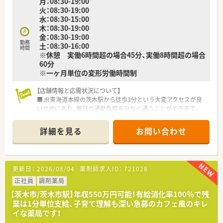
月：08:30-19:00
やすくプライベートも充実します。
火：08:30-19:00
水：08:30-15:00
木：08:30-19:00
金：08:30-19:00
勤務
土：08:30-16:00
時間
※休憩 実働6時間超の場合45分、実働8時間超の場合
60分
※一ヶ月単位の変形労働時間制
【店舗情報と応需状況について】
■JR東海道本線の茨木駅から徒歩3分という大変アクセスが良
い立地にあり、毎日の通勤負担を少なく通うことができます。
■処方箋の応需科目や1日あたりの応需枚数については現在確認
中ですが、様々な処方内容を経験できる可能性が高いです。
詳細を見る
お問い合わせ
■薬剤師3名体制で業務を行っており、スタッフ同士でコミュニ
ケーションを取りながら協力して日々の調剤に取り組んでいま
す。
更新日：
2026/08/04
薬剤師求人ID：
721028
【求人情報について】
■年間休日は122日あり、最大7連休が取得できるサマーホリデ
正社員
調剤薬局
ーの取得率も84パーセントと高く、しっかり休める環境です。
【茨木市/茨木市駅】年収550万円可能！有給消化率100％で残
■エリア限定勤務でも条件を満たせば月額20000円の住宅手当
業は1分単位支給、子育て理解も深い急募のカフェ風のキレ
が支給され、全国転勤可能な方には借り上げ社宅が適用されま
イな薬局です！
す。