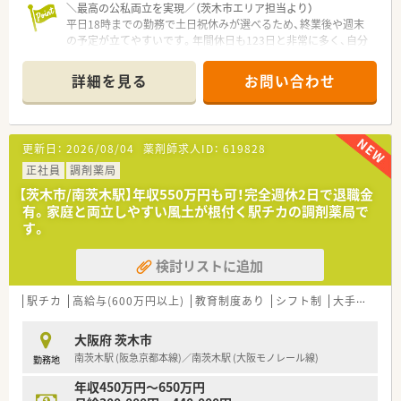
＼最高の公私両立を実現／（茨木市エリア担当より）
平日18時までの勤務で土日祝休みが選べるため、終業後や週末
の予定が立てやすいです。年間休日も123日と非常に多く、自分
の時間を大切にしながら正社員として長く安定して働けます。
＊------------------------------------------＊
詳細を見る
お問い合わせ
【店舗情報と応需状況について】
■大阪モノレール彩都線の阪大病院前駅から直結しており、雨の
日でも濡れずに通勤ができる大変便利な調剤薬局です。
更新日：
2026/08/04
薬剤師求人ID：
619828
■敷地内にある大阪大学医学部附属病院からの処方箋をメイン
に受け付けており、高度で専門的な総合科目を応需しています。
正社員
調剤薬局
■1日あたりの処方箋応需枚数は120枚から130枚となっており、
【茨木市/南茨木駅】年収550万円も可！完全週休2日で退職金
さらに居宅5件の在宅訪問調剤にも対応しています。
有。家庭と両立しやすい風土が根付く駅チカの調剤薬局で
す。
【想定される業務内容】
■大学病院から応需する高度で多種多様な処方箋に基づき、正確
検討リストに追加
な調剤業務やお薬の安全を担保する監査業務を担当します。
■来局された患者様に対して親身にお薬の説明を行う服薬指導
や、お薬の正しい飲み方に関する相談対応をお任せします。
駅チカ
高給与(600万円以上)
教育制度あり
シフト制
大手チェーン以外
■地域の患者様に対する在宅訪問業務を担当していただきます
が、こちらの店舗の在宅業務は配達のみとなっています。
大阪府 茨木市
南茨木駅 (阪急京都本線)／南茨木駅 (大阪モノレール線)
勤務地
【職場環境と雰囲気】
■店舗には常勤の薬剤師のほかに正社員の事務スタッフが5名在
年収450万円～650万円
籍しており、処方箋の受付や入力を強力にサポートします。