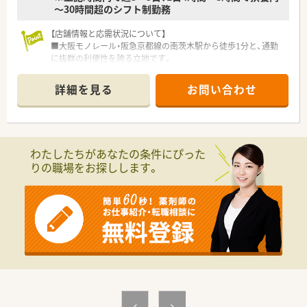
～30時間超のシフト制勤務
【店舗情報と応需状況について】
■大阪モノレール・阪急京都線の南茨木駅から徒歩1分と、通勤
に抜群の利便性を誇る立地です。
■ショールームのような洗練された空間で勤務できます。
■処方箋は面対応で1日約100枚を応需しており、多様な科目の
詳細を見る
お問い合わせ
処方箋に触れることができます。
【募集背景と求める人物像について】
■店舗体制の強化に伴い、特定の時間帯をサポートしていただけ
るパート薬剤師を募集しています。
わたしたちがあなたの条件にぴった
■経験やブランクは相談可能ですので、子育てが落ち着いて復職
りの職場をお探しします。
を考えている方も歓迎します。
■木曜日は1人薬剤師となる可能性があります。
【こんな方にオススメ】
■駅チカ1分の好立地で、通勤時間を短縮し効率よく働きたい方
に最適です。
■綺麗な職場で、最新の設備に囲まれて気持ちよく仕事をしたい
方におすすめです。
■車通勤が可能で、雨の日や荷物が多い日でも快適に通勤するこ
とができます。