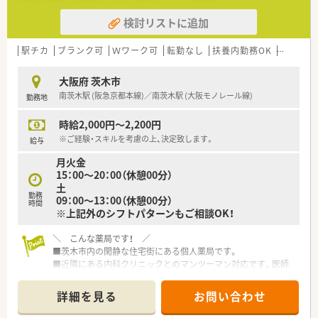
■長期就業されている方が多く、主婦層のスタッフさんが助け合
検討リストに追加
いながらお仕事をされています♪助け合いの精神が行き届いた
薬局！
■「一人に無理をさせず、全員で協力しよう！」という代表の強い
駅チカ
ブランク可
Ｗワーク可
転勤なし
扶養内勤務OK
教育制度
思いのもと、1店舗あたりの配置人数が多め！一人あたり処方箋
枚数20枚程で配置されており、全店舗・全時間帯に必ず事務員さ
大阪府 茨木市
んを配置されています。
南茨木駅 (阪急京都本線)／南茨木駅 (大阪モノレール線)
勤務地
＼ こんな方におすすめ！ ／
時給2,000円～2,200円
★車通勤ご希望の方
★優しい雰囲気の職場をご希望の方
※ご経験・スキルを考慮の上、決定致します。
給与
月火金
15：00～20：00（休憩00分）
土
勤務
09：00～13：00（休憩00分）
時間
※上記外のシフトパターンもご相談OK！
＼ こんな薬局です！ ／
■茨木市内の閑静な住宅街にある個人薬局です。
■近隣にある内科クリニックとのマンツーマン対応です。医師
とも良好な関係のため、疑義照会などしやすい環境です。
詳細を見る
お問い合わせ
＼ コンサルタントおすすめポイント★ ／
■一人勤務のご対応が必要になりますが、1日30～40枚程度の処