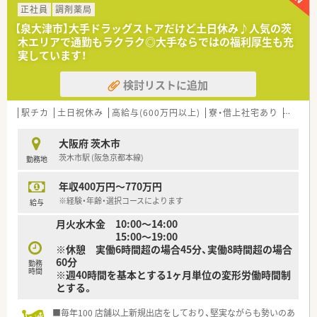
す。
正社員
調剤薬局
■外来の処方箋枚数は1日あたり40枚から50枚となっており、そ
【泉大津市】大手ドラッグストアだけど土日休み♪人気の茨
れとは別に30名程度の施設在宅業務にも注力しています。
木エリアで通勤もラクラク◎大手ならではの福利厚生も充
実しています！
【想定される業務内容】
■多科目の面処方箋に基づく正確な調剤業務や監査業務をはじ
検討リストに追加
め、来局された患者様への親切で丁寧な服薬指導を行います。
■高齢者施設へ入所されている約30名の患者様を対象とした、
お薬のセットや訪問服薬管理といった在宅医療業務に携わりま
駅チカ
土日祝休み
高給与(600万円以上)
寮・借上社宅あり
教育制
す。
■管理薬剤師として、店舗にある医薬品の在庫管理のほか、本部
大阪府 茨木市
と連携を取りながら日々の薬局運営に関する実務を行います。
茨木市駅 (阪急京都本線)
勤務地
【職場環境と雰囲気】
年収400万円～770万円
■店舗には常勤薬剤師4名とパート薬剤師2名が在籍しており、
常時2名から4名の手厚い体制でゆとりを持って勤務できます。
※経験・年齢・選択コースによります
給与
■土曜日も薬剤師3名と事務スタッフ1名から2名体制で稼働し
月火水木金 10:00〜14:00
ているため、一人薬剤師になる時間がなく質問しやすい環境で
15:00〜19:00
す。
※休憩 実働6時間超の場合45分、実働8時間超の場合
■会社の利益よりもまず患者様を第一に考える理念が浸透して
60分
おり、スタッフ同士がボトムアップで意見を出し合える職場で
勤務
時間
※週40時間を基本とする1ヶ月単位の変形労働時間制
す。
とする。
■毎年100 店舗以上新規出店をしており、堅実ながらも勢いのあ