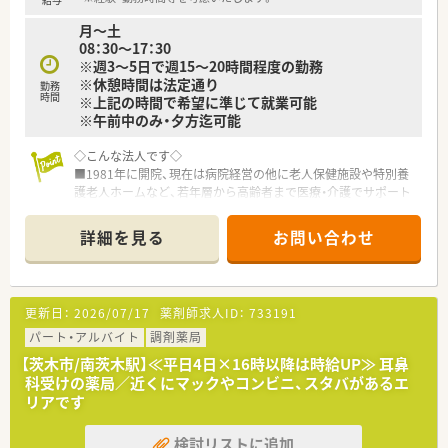
月～土
08：30～17：30
※週3～5日で週15～20時間程度の勤務
※休憩時間は法定通り
勤務
時間
※上記の時間で希望に準じて就業可能
※午前中のみ・夕方迄可能
◇こんな法人です◇
■1981年に開院、現在は病院経営の他に老人保健施設や特別養
護老人ホームなど、若年層から高齢者まで医療・介護でサポート
する地域に根差した医療法人です。
■産婦人科に力を入れており、その他乳腺外来や産後ケアなど、
詳細を見る
お問い合わせ
女性に手厚い医療を提供できるよう取り組みをおこなっており
ます。
■病院・施設間の連携が密におこなわれており、職種間の隔たり
もなく働きやすい環境作りを心掛けております。
更新日：
2026/07/17
薬剤師求人ID：
733191
◇こんな店舗です◇
パート・アルバイト
調剤薬局
■シャトルバス完備、車通勤も可能です。
【茨木市/南茨木駅】≪平日4日×16時以降は時給UP≫ 耳鼻
■午前中のみや夕方まで等、希望の時間帯で就業することができ
科受けの薬局／近くにマックやコンビニ、スタバがあるエ
ます。
リアです
■一人薬剤師で周りを気にせず黙々と業務に励むことができま
す。
検討リストに追加
■職員皆さん優しい人ばかりでサポートしてくれます。