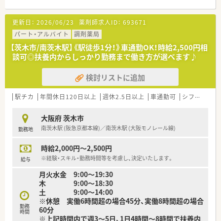
方箋枚数なので、勤務中に忙しくなりすぎる心配はございませ
ん。
更新日：
2026/06/23
薬剤師求人ID：
693671
■ご経験やスキル・土曜日勤務の頻度などに応じて時給交渉も可
能！貢献度をしっかり評価して頂ける社風です。
パート・アルバイト
調剤薬局
■Wワークをお考えの方にもぴったりの求人★ご勤務は週1日～
【茨木市/南茨木駅】《駅徒歩1分！》車通勤OK！時給2,500円相
ご相談可能です。
談可◎扶養内からしっかり勤務まで働き方が選べます♪
＼ こんな方におすすめ！ ／
検討リストに追加
★Wワークをお考えの方
★一人勤務が可能で落ち着いて働きたい方
駅チカ
年間休日120日以上
週休2.5日以上
車通勤可
シフト制
大
大阪府 茨木市
南茨木駅 (阪急京都本線)／南茨木駅 (大阪モノレール線)
勤務地
時給2,000円～2,500円
※経験・スキル・勤務時間等を考慮し、決定いたします。
給与
月火水金 9:00～19:30
木 9:00～18:30
土 9:00～14:00
※休憩 実働6時間超の場合45分、実働8時間超の場合
勤務
60分
時間
※上記時間内で週3～5日、1日4時間～8時間で扶養内