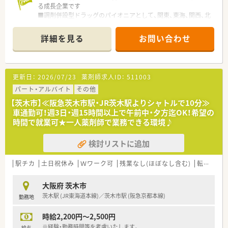
る成長企業です
■調剤併設型ドラッグのパイオニアとして、関東、東海、関西、北
陸・信州を中心に約1,700店舗以上を展開しています
■研修制度は様々なプランがあり、集合研修だけでなく任意で受
詳細を見る
お問い合わせ
講可能な研修も幅広く用意されています
■店舗で活躍する従業員、社外で活躍する従業員、将来経営幹部
となる従業員など、薬剤師として様々な活躍ができるフィールド
を用意されています
更新日：
2026/07/23
薬剤師求人ID：
511003
■総合薬剤師・調剤薬剤師（土日休み・19時までの勤務）どちらか
の働き方を選択できます
パート・アルバイト
その他
■調剤併設型だけでなく「医療モール・クリニック併設店舗」「敷
【茨木市】≪阪急茨木市駅・JR茨木駅よりシャトルで10分≫
地内薬局」「訪問調剤特化型店舗」など様々な店舗を運営してい
車通勤可！週3日・週15時間以上で午前中・夕方迄OK！希望の
ます
時間で就業可★一人薬剤師で業務できる環境♪
■在宅医療にも積極的取り組んでおり「訪問調剤特化型店舗」を
50店舗以上、無菌調剤室は業界最多の51店舗設置しています
検討リストに追加
■「プラチナくるみん認定企業」「健康経営優良法人2023（大規模
法人部門）認定」等を取得し一人ひとりが働きやすい環境が整備
されています
駅チカ
土日祝休み
Ｗワーク可
残業なし(ほぼなし含む)
転勤なし
■充実した研修制度、人事制度、評価制度、キャリア支援制度等
があるのも特徴です
大阪府 茨木市
茨木駅 (JR東海道本線)／茨木市駅 (阪急京都本線)
勤務地
時給2,200円～2,500円
※経験・勤務時間等を考慮いたします。
給与