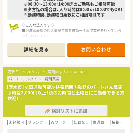
※08:30～13:00or14:00迄のご勤務もご相談可能
※夕方迄の場合は、入り時間は9：00 or10：00でもOK！
※勤務時間、勤務曜日柔軟にご相談可能です
◇こんな法人です◇
■地域密着型の個人薬局で患者様第一主義で業務を行っていら
っしゃいます！
■2023年4月より大手グループ会社に加入・安定性は抜群です
■現場と人事の距離が近く、風通しの良い社風が特徴です♪
詳細を見る
お問い合わせ
■自由度も高く、和気あいあいと一丸となって業務に取り組まれ
ています
■有給休暇取得率ほぼ100％！ワークライフバランスが整います
☆
更新日：
2026/07/17
薬剤師求人ID：
408661
■独立支援の実績あり・業績や売上について自分で考えて行動す
ることに興味がある方に特におすすめです◎
パート・アルバイト
調剤薬局
【茨木市】≪車通勤可能≫扶養範囲内勤務のパートさん募集
◇こんな薬局です◇
♪時給2,000円以上！夜のお時間と土曜日にご勤務できる方
■阪急総持寺駅より徒歩圏内！通勤に便利です♪
歓迎！
■患者様と距離が近く、地域に根ざした薬局です
■内科処方をメインに応需しており常時1～2名体制で対応して
検討リストに追加
います
◇こんな方にオススメ◇
未経験可
ブランク可
Ｗワーク可
転勤なし
車通勤可
扶養内勤務OK
■患者様とお時間を大切にしたい方！
■和気あいあいとした雰囲気の中でお仕事をしたい方！