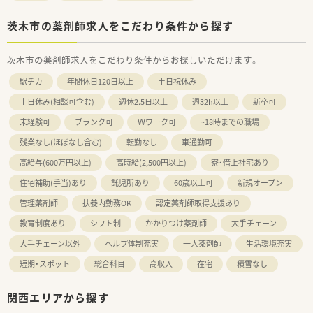
茨木市の薬剤師求人をこだわり条件から探す
茨木市の薬剤師求人をこだわり条件からお探しいただけます。
駅チカ
年間休日120日以上
土日祝休み
土日休み(相談可含む)
週休2.5日以上
週32h以上
新卒可
未経験可
ブランク可
Ｗワーク可
~18時までの職場
残業なし(ほぼなし含む)
転勤なし
車通勤可
高給与(600万円以上)
高時給(2,500円以上)
寮・借上社宅あり
住宅補助(手当)あり
託児所あり
60歳以上可
新規オープン
管理薬剤師
扶養内勤務OK
認定薬剤師取得支援あり
教育制度あり
シフト制
かかりつけ薬剤師
大手チェーン
大手チェーン以外
ヘルプ体制充実
一人薬剤師
生活環境充実
短期・スポット
総合科目
高収入
在宅
積雪なし
関西エリアから探す