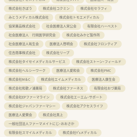
株式会社きぼう
株式会社コクミン
株式会社セラフィ
みとうメディカル株式会社
株式会社トモエメディカル
協栄薬品株式会社
社会医療法人栄公会
有限会社ハーベスト
社会医療法人 行岡医学研究会
株式会社みかど製作所
社会医療法人祐生会
医療法人啓明会
株式会社フロンティア
住吉商事株式会社
株式会社リープ
株式会社タイセイメディカルサービス
株式会社ストーン・フィールド
株式会社ヘルシーワーク
医療法人愛和会
株式会社PMC
株式会社M＆C
株式会社エイムメディカル
医療法人康生会
株式会社和歌ノ浦薬局
株式会社ファーネス
有限会社おづ薬局
株式会社EPファーマライン
株式会社エーエム・サポート
株式会社ジャパンファーマシー
株式会社アクセスライフ
医療法人愛賛会
株式会社真上
一般社団法人ファーマメイトにじ・おおさか
有限会社スマイルメディカル
株式会社Y'sメディカル