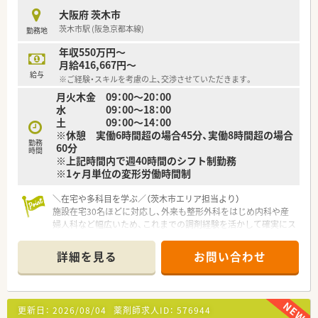
■管理薬剤師として、店舗にある医薬品の在庫管理のほか、本部
大阪府 茨木市
と連携を取りながら日々の薬局運営に関する実務を行います。
茨木市駅 (阪急京都本線)
勤務地
【職場環境と雰囲気】
年収550万円～
■店舗には常勤薬剤師4名とパート薬剤師2名が在籍しており、
月給416,667円～
常時2名から4名の手厚い体制でゆとりを持って勤務できます。
給与
※ご経験・スキルを考慮の上、交渉させていただきます。
■土曜日も薬剤師3名と事務スタッフ1名から2名体制で稼働し
月火木金 09：00～20：00
ているため、一人薬剤師になる時間がなく質問しやすい環境で
水 09：00～18：00
す。
土 09：00～14：00
■会社の利益よりもまず患者様を第一に考える理念が浸透して
※休憩 実働6時間超の場合45分、実働8時間超の場合
おり、スタッフ同士がボトムアップで意見を出し合える職場で
勤務
60分
す。
時間
※上記時間内で週40時間のシフト制勤務
※1ヶ月単位の変形労働時間制
＼在宅や多科目を学ぶ／（茨木市エリア担当より）
施設在宅30名ほどに対応し、外来も整形外科をはじめ内科や産
婦人科など幅広いため、これまでの調剤経験を活かして確実にス
キルアップできます。
＊------------------------------------------＊
詳細を見る
お問い合わせ
【店舗情報と応需状況について】
■阪急京都本線の茨木市駅から徒歩で3分ほどの場所に位置して
おり、天候が悪い日でもストレスなく毎日の通勤が可能です。
■近隣の複数のクリニックより内科や産科および婦人科をはじ
更新日：
2026/08/04
薬剤師求人ID：
576944
め、皮膚科や整形外科、外科など多岐にわたる科目を応需しま