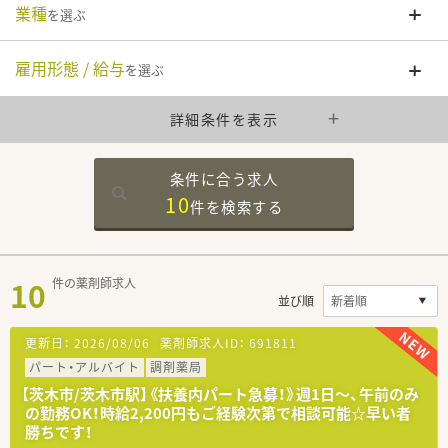
業種
を選ぶ
雇用形態 / 給与
を選ぶ
詳細条件を表示
条件に合う求人
10
件を
検索する
10
件の薬剤師求人
並び順
更新日：
2026/08/06
薬剤師求人ID：
691811
パート・アルバイト
調剤薬局
【茨木市/茨木市駅】《扶養内パート急募！》週1日～、午前のみ
の勤務OK！時給2,200円もご経験次第で相談可能☆早い者
勝ちです！