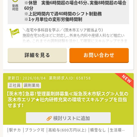
※休憩 実働6時間超の場合45分、実働8時間超の場合
勤務
60分
時間
※上記時間内で週40時間のシフト制勤務
※1ヶ月単位の変形労働時間制
＼在宅や多科目を学ぶ／（茨木市エリア担当より）
施設在宅30名ほどに対応し、外来も内科や産婦人科など幅広い
ため、これまでの調剤経験を活かして確実にスキルアップできま
す。
＊------------------------------------------＊
詳細を見る
お問い合わせ
【店舗情報と応需状況について】
■阪急京都本線の茨木市駅から徒歩で3分ほどの場所に位置して
おり、天候が悪い日でもストレスなく毎日の通勤が可能です。
■近隣の複数のクリニックより内科や産科および婦人科をはじ
更新日：
2026/08/04
薬剤師求人ID：
658758
め、皮膚科や整形外科、外科など多岐にわたる科目を応需しま
す。
正社員
調剤薬局
■外来の処方箋枚数は1日あたり40枚から50枚となっており、そ
【茨木市】急募！管理薬剤師募集≪阪急茨木市駅スグ≫人気の
れとは別に30名程度の施設在宅業務にも注力しています。
茨木市エリア★社内研修充実の環境でスキルアップを目指
せます！
【想定される業務内容】
■多科目の面処方箋に基づく正確な調剤業務や監査業務をはじ
検討リストに追加
め、来局された患者様への親切で丁寧な服薬指導を行います。
■高齢者施設へ入所されている約30名の患者様を対象とした、
お薬のセットや訪問服薬管理といった在宅医療業務に携わりま
駅チカ
ブランク可
高給与(600万円以上)
積雪なし
生活環境充実
す。