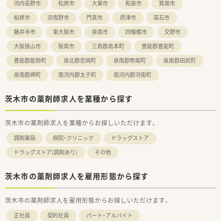
河内長野市
松原市
大東市
和泉市
箕面市
柏原市
羽曳野市
門真市
摂津市
高石市
藤井寺市
東大阪市
泉南市
四條畷市
交野市
大阪狭山市
阪南市
三島郡島本町
豊能郡豊能町
豊能郡能勢町
泉北郡忠岡町
泉南郡熊取町
泉南郡田尻町
泉南郡岬町
南河内郡太子町
南河内郡河南町
茨木市の薬剤師求人を業種から探す
茨木市の薬剤師求人を業種からお探しいただけます。
調剤薬局
病院・クリニック
ドラッグストア
ドラッグストア(調剤あり)
その他
茨木市の薬剤師求人を雇用形態から探す
茨木市の薬剤師求人を雇用形態からお探しいただけます。
正社員
契約社員
パート・アルバイト