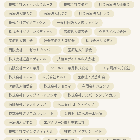
株式会社メディカルクルーズ
株式会社フタバ
社会医療法人仙養会
医療法人誠人会
医療法人若葉会
社会医療法人若弘会
株式会社アイメディクス
一般社団法人大阪ファイン
株式会社グリーンメディック
医療法人渡辺会
うえろく株式会社
医療法人藤井会
社会医療法人盛和会
株式会社リメディ
有限会社エーゼットカンパニー
医療法人仁悠会
株式会社近畿メディカル
共和メディカル株式会社
有限会社ヤマト薬局
ウエルシア薬局株式会社
白くま調剤株式会社
株式会社Brave
株式会社カルモ
医療法人美喜和会
医療法人相愛会
株式会社ジョヴィ
有限会社ジュンリ
株式会社ドラッグストアウシオ
株式会社アスパークメディカル
有限会社アップルプラス
株式会社T.H.メディック
株式会社クリニカルサポート
公益財団法人浅香山病院
医療法人尽生会
エバグリーン廣甚株式会社
株式会社ウイングメディカル
株式会社アプリシェイト