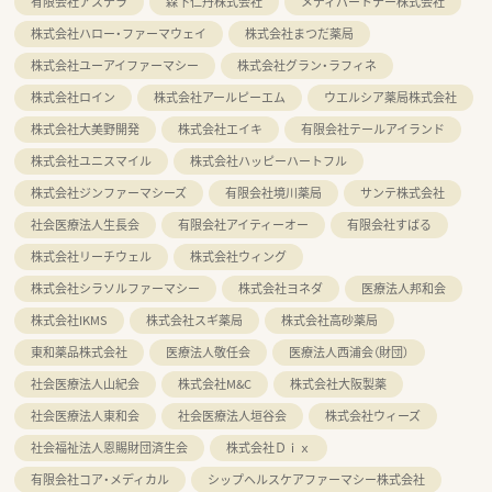
有限会社アステラ
森下仁丹株式会社
メディパートナー株式会社
株式会社ハロー・ファーマウェイ
株式会社まつだ薬局
株式会社ユーアイファーマシー
株式会社グラン・ラフィネ
株式会社ロイン
株式会社アールピーエム
ウエルシア薬局株式会社
株式会社大美野開発
株式会社エイキ
有限会社テールアイランド
株式会社ユニスマイル
株式会社ハッピーハートフル
株式会社ジンファーマシーズ
有限会社境川薬局
サンテ株式会社
社会医療法人生長会
有限会社アイティーオー
有限会社すばる
株式会社リーチウェル
株式会社ウィング
株式会社シラソルファーマシー
株式会社ヨネダ
医療法人邦和会
株式会社IKMS
株式会社スギ薬局
株式会社高砂薬局
東和薬品株式会社
医療法人敬任会
医療法人西浦会（財団）
社会医療法人山紀会
株式会社M&C
株式会社大阪製薬
社会医療法人東和会
社会医療法人垣谷会
株式会社ウィーズ
社会福祉法人恩賜財団済生会
株式会社Ｄｉｘ
有限会社コア・メディカル
シップヘルスケアファーマシー株式会社