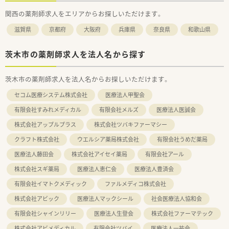
関西の薬剤師求人をエリアからお探しいただけます。
滋賀県
京都府
大阪府
兵庫県
奈良県
和歌山県
茨木市の薬剤師求人を法人名から探す
茨木市の薬剤師求人を法人名からお探しいただけます。
セコム医療システム株式会社
医療法人甲聖会
有限会社すみれメディカル
有限会社メルズ
医療法人医誠会
株式会社アップルプラス
株式会社ツバキファーマシー
クラフト株式会社
ウエルシア薬局株式会社
有限会社うめだ薬局
医療法人藤田会
株式会社アイセイ薬局
有限会社アール
株式会社スギ薬局
医療法人恵仁会
医療法人豊済会
有限会社イマトクメディック
ファルメディコ株式会社
株式会社アビック
医療法人マックシール
社会医療法人協和会
有限会社シャインリリー
医療法人生登会
株式会社ファーマテック
株式会社アビメディカル
有限会社ツバイ
医療法人一祐会