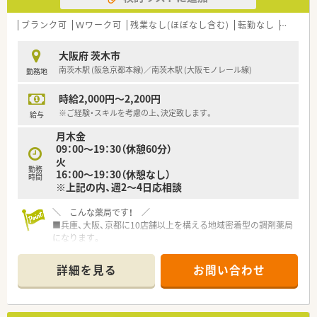
■定期薬の調剤業務がメインのため計画的に仕事ができ残業は
ほとんどございません。
ブランク可
Ｗワーク可
残業なし(ほぼなし含む)
転勤なし
車通勤
大阪府 茨木市
南茨木駅 (阪急京都本線)／南茨木駅 (大阪モノレール線)
勤務地
時給2,000円～2,200円
※ご経験・スキルを考慮の上、決定致します。
給与
月木金
09：00～19：30（休憩60分）
火
勤務
16：00～19：30（休憩なし）
時間
※上記の内、週2～4日応相談
＼ こんな薬局です！ ／
■兵庫、大阪、京都に10店舗以上を構える地域密着型の調剤薬局
になります。
■「患者さまに正確かつスピーディーな調剤、いかに付加価値を
つけ提供できるか」そのために近隣の医療クリニックと手を取り
詳細を見る
お問い合わせ
合い、医療に関するさまざまな情報を扱うことで地域の皆さまの
健康をあらゆる面からサポートできる体制を整えています。
■従業員が働きやすい環境を全力でサポートしてくれる社風で
す。年齢層は30～50代、優しいアットホームな雰囲気の店舗ば