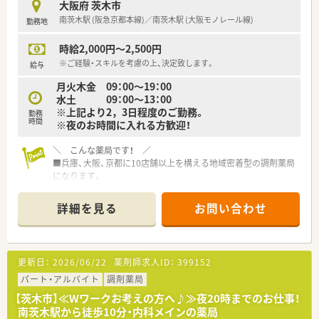
大阪府 茨木市
■ワークライフバランスを整えて働きたい方！
南茨木駅 (阪急京都本線)／南茨木駅 (大阪モノレール線)
勤務地
■将来的に独立も考えていらっしゃる方！
時給2,000円～2,500円
※ご経験・スキルを考慮の上、決定致します。
給与
月火木金 09：00～19：00
水土 09：00～13：00
※上記より2，3日程度のご勤務。
勤務
時間
※夜のお時間に入れる方歓迎！
＼ こんな薬局です！ ／
■兵庫、大阪、京都に10店舗以上を構える地域密着型の調剤薬局
になります。
■「患者さまに正確かつスピーディーな調剤、いかに付加価値を
つけ提供できるか」そのために近隣の医療クリニックと手を取り
詳細を見る
お問い合わせ
合い、医療に関するさまざまな情報を扱うことで地域の皆さまの
健康をあらゆる面からサポートできる体制を整えています。
■従業員が働きやすい環境を全力でサポートしてくれる社風で
す。年齢層は30～50代、優しいアットホームな雰囲気の店舗ば
更新日：
2026/06/22
薬剤師求人ID：
399152
かりです！
■代表は50代の女性。各店舗にもよくお顔を出され、現場想いで
パート・アルバイト
調剤薬局
人気の社長様です！
【茨木市】≪Wワークお考えの方へ♪≫夜20時までのお仕事！
南茨木駅から徒歩10分・内科メインの薬局
＼ コンサルタントおすすめポイント★ ／