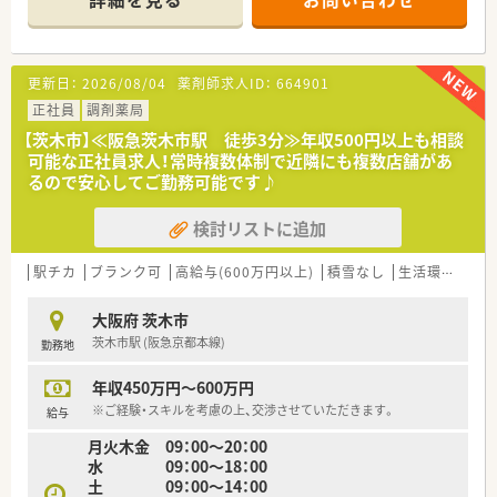
■20代後半の若い代表のもと、常勤薬剤師5名が在籍し、協力し
ながら業務にあたっています。
【募集背景と求める人物像について】
更新日：
2026/08/04
薬剤師求人ID：
664901
■在宅業務の拡大に伴い、扶養内パートとして週1日～3日程度
ご勤務いただける方を募集します。
正社員
調剤薬局
■4在宅業務（特に配薬）のご経験がある方を歓迎しています。
【茨木市】≪阪急茨木市駅 徒歩3分≫年収500円以上も相談
■午前中のみの勤務も可能ですので、ご家庭の都合に合わせて働
可能な正社員求人！常時複数体制で近隣にも複数店舗があ
きたい方に最適です。
るので安心してご勤務可能です♪
【勤務実態について】
検討リストに追加
■扶養枠の範囲内で、午前中のみ（例：9:00～13:00）といった柔
軟なシフトに対応可能です。
■常勤薬剤師が5名在籍していますが、コアタイム以外は一人薬
駅チカ
ブランク可
高給与(600万円以上)
積雪なし
生活環境充実
剤師となる時間帯もあります。
■残業はほとんど発生しないため、終業後のお迎えやご家庭の用
大阪府 茨木市
事とも両立しやすい環境です。
茨木市駅 (阪急京都本線)
勤務地
年収450万円～600万円
※ご経験・スキルを考慮の上、交渉させていただきます。
給与
月火木金 09：00～20：00
水 09：00～18：00
土 09：00～14：00