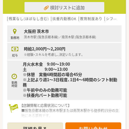
検討リストに追加
残業なし(ほぼなし含む)
扶養内勤務OK
教育制度あり
シフト制
大
大阪府 茨木市
茨木市駅 (阪急京都本線)／南茨木駅 (阪急京都本線)
勤務地
時給2,000円～2,200円
※経験・スキルを考慮し、決定いたします。
給与
月火水木金 9:00～19:00
土 9:00～13:00
※休憩 実働6時間超の場合45分
※上記より週1～3日程度、1日4～6時間のシフト制勤
勤務
務
時間
※午前中のみの勤務可能
※扶養内パート勤務可能
【店舗情報と応需状況について】
■阪急京都本線の茨木市駅または南茨木駅から徒歩約15分の立
地にある薬局です。
■応需科目は在宅（居宅・施設）がメインとなっており、外来はほ
とんどありません。
詳細を見る
お問い合わせ