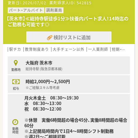
更新日：
2026/07/02
薬剤師求人ID：
542815
かりです！
■代表は50代の女性。各店舗にもよくお顔を出され、現場想いで
パート・アルバイト
調剤薬局
人気の社長様です！
【茨木市】≪総持寺駅徒歩1分≫扶養内パート求人！14時迄の
ご勤務も可能です◎
＼ コンサルタントおすすめポイント★ ／
■長期就業されている方が多く、主婦層のスタッフさんが助け合
検討リストに追加
いながらお仕事をされています♪助け合いの精神が行き届いた
薬局！
■「一人に無理をさせず、全員で協力しよう！」という代表の強い
駅チカ
教育制度あり
大手チェーン以外
一人薬剤師
短期・スポット
思いのもと、1店舗あたりの配置人数が多め！一人あたり処方箋
枚数20枚程で配置されており、全店舗・全時間帯に必ず事務員さ
大阪府 茨木市
んを配置されています。
総持寺駅 (阪急京都本線)
勤務地
＼ こんな方におすすめ！ ／
時給2,000円～2,500円
★車通勤ご希望の方
★優しい雰囲気の職場をご希望の方
※ご経験スキル等考慮
給与
月火木金土 08：30～19：30
水 08：30～13：00
祝 08：30～12：00
※休憩 実働6時間超の場合45分、実働8時間超の場合
60分
勤務
※上記開局時間内で1日4～8時間シフト制勤務
時間
※週2日～ご相談可能