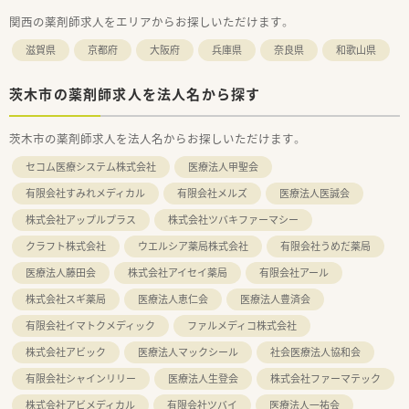
関西の薬剤師求人をエリアからお探しいただけます。
滋賀県
京都府
大阪府
兵庫県
奈良県
和歌山県
茨木市の薬剤師求人を法人名から探す
茨木市の薬剤師求人を法人名からお探しいただけます。
セコム医療システム株式会社
医療法人甲聖会
有限会社すみれメディカル
有限会社メルズ
医療法人医誠会
株式会社アップルプラス
株式会社ツバキファーマシー
クラフト株式会社
ウエルシア薬局株式会社
有限会社うめだ薬局
医療法人藤田会
株式会社アイセイ薬局
有限会社アール
株式会社スギ薬局
医療法人恵仁会
医療法人豊済会
有限会社イマトクメディック
ファルメディコ株式会社
株式会社アビック
医療法人マックシール
社会医療法人協和会
有限会社シャインリリー
医療法人生登会
株式会社ファーマテック
株式会社アビメディカル
有限会社ツバイ
医療法人一祐会