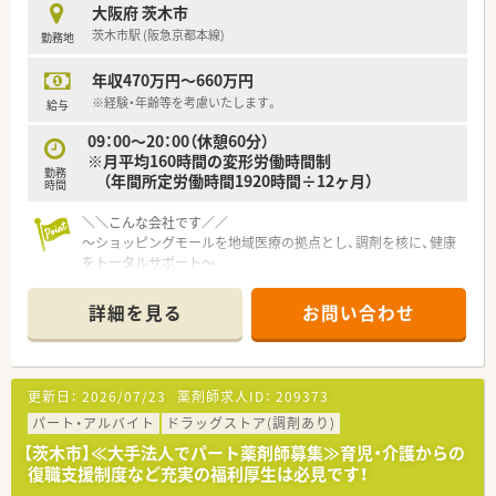
大阪府 茨木市
OTCによるセルフメディケーション支援や店舗レイアウトなど
茨木市駅 (阪急京都本線)
勤務地
に興味のある方も歓迎します。
年収470万円～660万円
≪福利厚生≫
・「従業員購入割引制度」など、小売業ならではのうれしい福利厚
※経験・年齢等を考慮いたします。
給与
生があります。
09：00～20：00（休憩60分）
お仕事帰りに食品や生活用品を割引で購入できる、お得で便利な
※月平均160時間の変形労働時間制
環境です。
勤務
（年間所定労働時間1920時間÷12ヶ月）
・調剤・OTC・管理職研修など、多彩な教育カリキュラムをご用
時間
意。組織管理や仕事の教え方など組織人としての成長も支援し
ます。
＼＼こんな会社です／／
・年間休日122日、プラチナくるみんマークも取得しており労働
～ショッピングモールを地域医療の拠点とし、調剤を核に、健康
組合もございます。
をトータルサポート～
・65歳定年制、75歳までの継続雇用制度もございます。
■売上高は約2兆円規模のグローバル企業！安定した経営環境の
中で安心して働く事が出来ます♪
詳細を見る
お問い合わせ
■「地域が一体となった健康づくり」という社会ニーズに応える
ため、衣・食・住の中でも「住」の中にあるH&BC（ヘルス＆ビュー
ティーケア）事業を重要事業として位置付けています。
■本州、四国を中心に約250店舗の調剤薬局を核に、地域ニーズ
更新日：
2026/07/23
薬剤師求人ID：
209373
を先取りする
「ヘルスケアステーション」を目指しています！
パート・アルバイト
ドラッグストア(調剤あり)
【茨木市】≪大手法人でパート薬剤師募集≫育児・介護からの
～～キャリア形成について～～
復職支援制度など充実の福利厚生は必見です！
■薬剤師としての専門制はもちろん、多様なキャリアを支援する