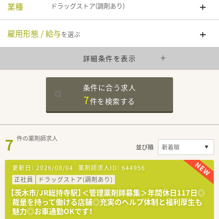
業種
ドラッグストア(調剤あり)
雇用形態 / 給与
を選ぶ
詳細条件を表示
条件に合う求人
7
件を
検索する
7
件の薬剤師求人
並び順
更新日：
2026/08/04
薬剤師求人ID：
644956
正社員
ドラッグストア(調剤あり)
【茨木市/JR総持寺駅】＜管理薬剤師募集＞年間休日117日◎
裁量を持って働ける店舗◎充実のヘルプ体制と福利厚生も
魅力◎お車通勤OKです！