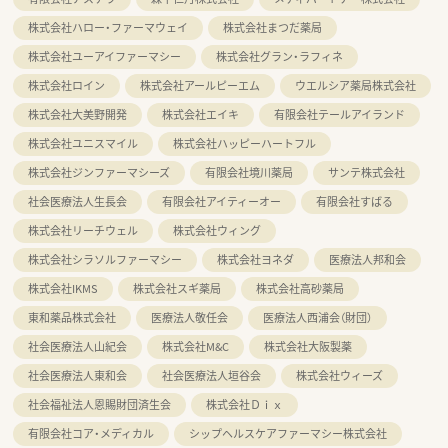
株式会社ハロー・ファーマウェイ
株式会社まつだ薬局
株式会社ユーアイファーマシー
株式会社グラン・ラフィネ
株式会社ロイン
株式会社アールピーエム
ウエルシア薬局株式会社
株式会社大美野開発
株式会社エイキ
有限会社テールアイランド
株式会社ユニスマイル
株式会社ハッピーハートフル
株式会社ジンファーマシーズ
有限会社境川薬局
サンテ株式会社
社会医療法人生長会
有限会社アイティーオー
有限会社すばる
株式会社リーチウェル
株式会社ウィング
株式会社シラソルファーマシー
株式会社ヨネダ
医療法人邦和会
株式会社IKMS
株式会社スギ薬局
株式会社高砂薬局
東和薬品株式会社
医療法人敬任会
医療法人西浦会（財団）
社会医療法人山紀会
株式会社M&C
株式会社大阪製薬
社会医療法人東和会
社会医療法人垣谷会
株式会社ウィーズ
社会福祉法人恩賜財団済生会
株式会社Ｄｉｘ
有限会社コア・メディカル
シップヘルスケアファーマシー株式会社