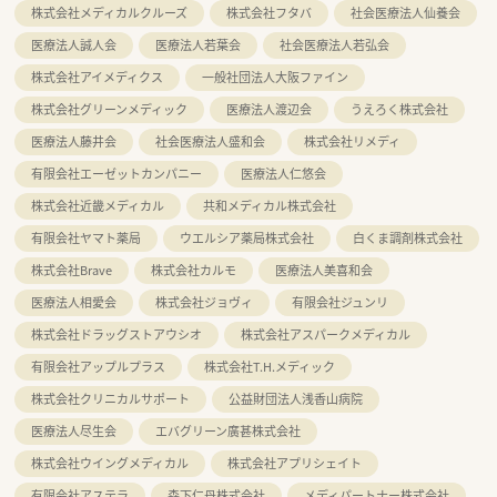
株式会社メディカルクルーズ
株式会社フタバ
社会医療法人仙養会
医療法人誠人会
医療法人若葉会
社会医療法人若弘会
株式会社アイメディクス
一般社団法人大阪ファイン
株式会社グリーンメディック
医療法人渡辺会
うえろく株式会社
医療法人藤井会
社会医療法人盛和会
株式会社リメディ
有限会社エーゼットカンパニー
医療法人仁悠会
株式会社近畿メディカル
共和メディカル株式会社
有限会社ヤマト薬局
ウエルシア薬局株式会社
白くま調剤株式会社
株式会社Brave
株式会社カルモ
医療法人美喜和会
医療法人相愛会
株式会社ジョヴィ
有限会社ジュンリ
株式会社ドラッグストアウシオ
株式会社アスパークメディカル
有限会社アップルプラス
株式会社T.H.メディック
株式会社クリニカルサポート
公益財団法人浅香山病院
医療法人尽生会
エバグリーン廣甚株式会社
株式会社ウイングメディカル
株式会社アプリシェイト
有限会社アステラ
森下仁丹株式会社
メディパートナー株式会社