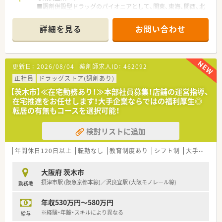
■調剤併設型ドラッグのパイオニアとして、関東、東海、関西、北
です。
陸・信州を中心に約1,700店舗以上を展開しています
■試験や面談をクリアすれば等級を上げていけるため、意欲のあ
■研修制度は様々なプランがあり、集合研修だけでなく任意で受
る方は若手のうちから早期のキャリアアップを実現できます。
詳細を見る
お問い合わせ
講可能な研修も幅広く用意されています
■店舗で活躍する従業員、社外で活躍する従業員、将来経営幹部
となる従業員など、薬剤師として様々な活躍ができるフィールド
を用意されています
更新日：
2026/08/04
薬剤師求人ID：
462092
■総合薬剤師・調剤薬剤師（土日休み・19時までの勤務）どちらか
の働き方を選択できます
正社員
ドラッグストア(調剤あり)
■調剤併設型だけでなく「医療モール・クリニック併設店舗」「敷
【茨木市】≪在宅勤務あり！≫本部社員募集！店舗の運営指導、
地内薬局」「訪問調剤特化型店舗」など様々な店舗を運営してい
在宅推進をお任せします！大手企業ならではの福利厚生◎
ます
転居の有無もコースを選択可能！
■在宅医療にも積極的取り組んでおり「訪問調剤特化型店舗」を
50店舗以上、無菌調剤室は業界最多の51店舗設置しています
検討リストに追加
■「プラチナくるみん認定企業」「健康経営優良法人2023（大規模
法人部門）認定」等を取得し一人ひとりが働きやすい環境が整備
されています
年間休日120日以上
転勤なし
教育制度あり
シフト制
大手チェーン以外
■充実した研修制度、人事制度、評価制度、キャリア支援制度等
があるのも特徴です
大阪府 茨木市
摂津市駅 (阪急京都本線)／沢良宜駅 (大阪モノレール線)
勤務地
年収530万円～580万円
※経験・年齢・スキルにより異なる
給与