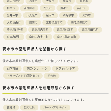
河内長野市
松原市
大東市
和泉市
箕面市
柏原市
羽曳野市
門真市
摂津市
高石市
藤井寺市
東大阪市
泉南市
四條畷市
交野市
大阪狭山市
阪南市
三島郡島本町
豊能郡豊能町
豊能郡能勢町
泉北郡忠岡町
泉南郡熊取町
泉南郡田尻町
泉南郡岬町
南河内郡太子町
南河内郡河南町
茨木市の薬剤師求人を業種から探す
茨木市の薬剤師求人を業種からお探しいただけます。
調剤薬局
病院・クリニック
ドラッグストア
ドラッグストア(調剤あり)
その他
茨木市の薬剤師求人を雇用形態から探す
茨木市の薬剤師求人を雇用形態からお探しいただけます。
正社員
契約社員
パート・アルバイト