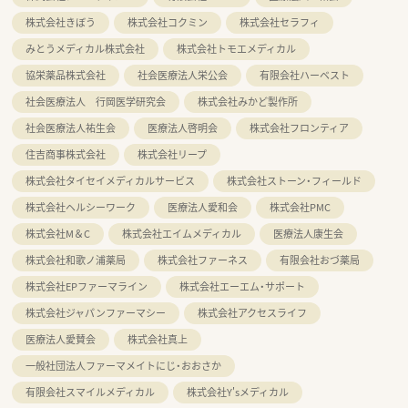
株式会社きぼう
株式会社コクミン
株式会社セラフィ
みとうメディカル株式会社
株式会社トモエメディカル
協栄薬品株式会社
社会医療法人栄公会
有限会社ハーベスト
社会医療法人 行岡医学研究会
株式会社みかど製作所
社会医療法人祐生会
医療法人啓明会
株式会社フロンティア
住吉商事株式会社
株式会社リープ
株式会社タイセイメディカルサービス
株式会社ストーン・フィールド
株式会社ヘルシーワーク
医療法人愛和会
株式会社PMC
株式会社M＆C
株式会社エイムメディカル
医療法人康生会
株式会社和歌ノ浦薬局
株式会社ファーネス
有限会社おづ薬局
株式会社EPファーマライン
株式会社エーエム・サポート
株式会社ジャパンファーマシー
株式会社アクセスライフ
医療法人愛賛会
株式会社真上
一般社団法人ファーマメイトにじ・おおさか
有限会社スマイルメディカル
株式会社Y'sメディカル