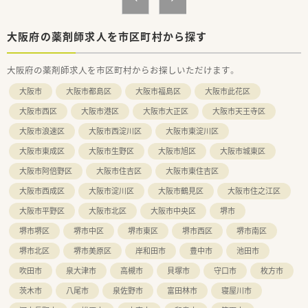
大阪府の薬剤師求人を市区町村から探す
大阪府の薬剤師求人を市区町村からお探しいただけます。
大阪市
大阪市都島区
大阪市福島区
大阪市此花区
大阪市西区
大阪市港区
大阪市大正区
大阪市天王寺区
大阪市浪速区
大阪市西淀川区
大阪市東淀川区
大阪市東成区
大阪市生野区
大阪市旭区
大阪市城東区
大阪市阿倍野区
大阪市住吉区
大阪市東住吉区
大阪市西成区
大阪市淀川区
大阪市鶴見区
大阪市住之江区
大阪市平野区
大阪市北区
大阪市中央区
堺市
堺市堺区
堺市中区
堺市東区
堺市西区
堺市南区
堺市北区
堺市美原区
岸和田市
豊中市
池田市
吹田市
泉大津市
高槻市
貝塚市
守口市
枚方市
茨木市
八尾市
泉佐野市
富田林市
寝屋川市