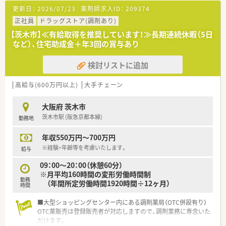
■資格取得・通信教育受講・公開セミナーへの参加を応援します！
＼＼こんなお仕事内容です／／
更新日：
2026/07/23
薬剤師求人ID：
209374
薬剤師さんとしてのキャリアアップは受講料の割引や資格取
■調剤はもちろん、OTCやシニアケア、漢方薬、健康食品といっ
得援助金などで
正社員
ドラッグストア(調剤あり)
た健康に必要な商品・サービス提供、クリニックの誘致等様々な
積極的にフォローしてくれます。
業務に携われます♪
【茨木市】≪有給取得を推奨しています！≫長期連続休暇（5日
■漢方の取り扱いを促進されているので、普通の調剤薬局では扱
など）、住宅助成金＋年3回の賞与あり
っていない種類の漢方も勉強できます
■面対応の為、扱う薬の種類や対応する医療機関は多岐に渡り幅
検討リストに追加
広い知識・スキルを磨くことができます。
■年齢問わず地域に暮らす様々な方が訪れる環境で、健康相談を
高給与(600万円以上)
大手チェーン
通じてセルフメディケーション推進に貢献でき、カウンセリング
力が身につきます◇
■在宅医療への取り組みも積極的行っており、薬のことはもちろ
大阪府 茨木市
ん、衛星用品やくらしの必需品など、生活面をトータルサポー
茨木市駅 (阪急京都本線)
勤務地
ト！
年収550万円～700万円
※経験・年齢等を考慮いたします。
給与
09：00～20：00（休憩60分）
※月平均160時間の変形労働時間制
勤務
（年間所定労働時間1920時間÷12ヶ月）
時間
■大型ショッピングセンター内にある調剤薬局（OTC併設有り）
OTC薬販売は登録販売者が対応しますので、調剤業務に専念いた
だけます。