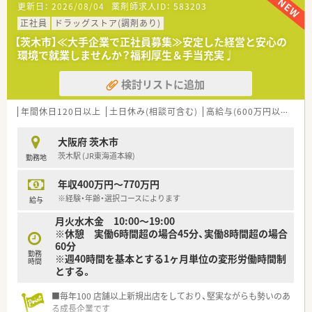
更新日：
2026/08/04
薬剤師求人ID：
583203
です。
■面対応の薬局として特定の病院に限定されず、様々な医療機関
正社員
ドラッグストア(調剤あり)
から1日平均16枚程度の処方箋を応需している落ち着いた環境
【茨木市】≪大手企業で正社員募集≫安定した経営と安心の
です。
環境で就業しませんか？福利厚生＆手当充実♩
■常時1名の薬剤師体制での運営を想定しており、一人ひとりの
患者様とじっくり向き合えるゆとりある勤務環境が整っており
検討リストに追加
ます。
【募集背景と求める人物像について】
年間休日120日以上
土日休み(相談可含む)
高給与(600万円以上)
教
■今回は事業拡大に伴う増員募集となり、店舗の責任者として意
欲的に店舗運営に取り組んでいただける管理薬剤師を急募いた
大阪府 茨木市
します。
茨木駅 (JR東海道本線)
勤務地
■一人薬剤師としてご自身の裁量でペースを保ちながら着実に
業務を進めたい方や、地域医療に貢献したいという方を歓迎しま
年収400万円～770万円
す。
■患者様との対話を大切にし、一人ひとりのお悩みに親身になっ
※経験・年齢・選択コースによります
給与
て寄り添いながら信頼関係を築くことができる方を求めており
月火水木金 10:00～19:00
ます。
※休憩 実働6時間超の場合45分、実働8時間超の場合
60分
【想定されるキャリアイメージ】
勤務
※週40時間を基本とする1ヶ月単位の変形労働時間制
■まずは一店舗の管理薬剤師として、一人体制の中で店舗運営の
時間
とする。
スキルや経営的な視点をしっかりと養いながら経験を積めま
す。
■毎年100 店舗以上新規出店をしており、堅実ながらも勢いのあ
■将来的には複数店舗を統括するエリアマネージャーなど、ご自
る成長企業です
身の適性に合わせてさらに上の役職を目指すことも十分に可能