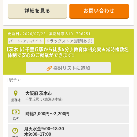
■正社員・契約社員は、≪年間休日120～125日♪≫
長期休日20日は5日、10日、20日単位で連続取得することができ
詳細を見る
お問い合わせ
ます。
国内・海外など旅行が趣味の方にもオススメ！
■選べる正社員制度！地域限定で勤務できる働き方も整えていま
す！
更新日：
2026/07/23
薬剤師求人ID：
706251
どちらも年3回の賞与（ボーナス）有り、モチベーションアップに
つながります♪
パート・アルバイト
ドラッグストア(調剤あり)
・地域専任職： 地域ブロック内勤務（ブロック内での転勤あり）
【茨木市】千里丘駅から徒歩5分♪教育体制充実★常時複数名
・総合職 ： 全国勤務（その分、給与高め）
体制で安心のご就業ができます！
★転居ともなう転勤を避けたい方は【契約社員（1年更新）】も選べ
ます。
検討リストに追加
駅チカ
大阪府 茨木市
千里丘駅 (JR東海道本線)
勤務地
時給2,000円～2,200円
給与
月火水金9:00~18:30
木9:00~17:00