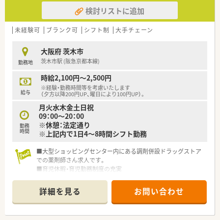
システムが整っています。
検討リストに追加
■調剤・OTCの担当として経験を積み更に管理薬剤師を経験した
後は、「在宅・企画開発・バイヤー・教育・薬事・調剤サポート」等の
より専門性の高い業務に携わる事も可能です。
未経験可
ブランク可
シフト制
大手チェーン
■管理薬剤師以降は、自分が進みたいコースにチャレンジできる
環境が整っております♪
大阪府 茨木市
■ご自身のキャリア希望を会社側に伝える機会がたくさん用意
茨木市駅 (阪急京都本線)
勤務地
されています
■イオンビジネススクール制度を活用し「マーケティング・経営
時給2,100円～2,500円
管理」などの科目の履修が可能です。
※経験・勤務時間等を考慮いたします
給与
（夕方以降200円UP、曜日により100円UP）。
～～休暇制度・福利厚生～～
月火水木金土日祝
■最大20日間（1～4回分割）の長期連休の取得が可能となり、ほ
09：00～20：00
ぼ全員が取得をしている環境です♪
※休憩：法定通り
勤務
■育児休業は最大3年間の取得が可能、育児休職からの復帰率
時間
※上記内で1日4～8時間シフト勤務
98.6％と高水準！
■育児時短勤務は、最大3時間の時間短縮が可能◎お子様が小学
■大型ショッピングセンター内にある調剤併設ドラッグストア
校卒業する迄取得が可能です！
での薬剤師さん求人です。
■夫婦共にイオンで就業している事を条件に「ペア転勤制度」を
■育児休暇・育児勤務制度の充実
利用すれば夫婦で転勤が可能です。
小さいお子さんがいらっしゃるママさん薬剤師さんは、
■子女教育手当・社宅手当（N・R区分）･住宅助成（N・R区分）など、
お子さんが小学6年生になるまで時短勤務が認められていま
プライベートな部分を支援してくれる福利厚生も充実していま
詳細を見る
お問い合わせ
す。
す。
産前・産後休暇だけでなく、子供の成長まで応援してくれま
す。