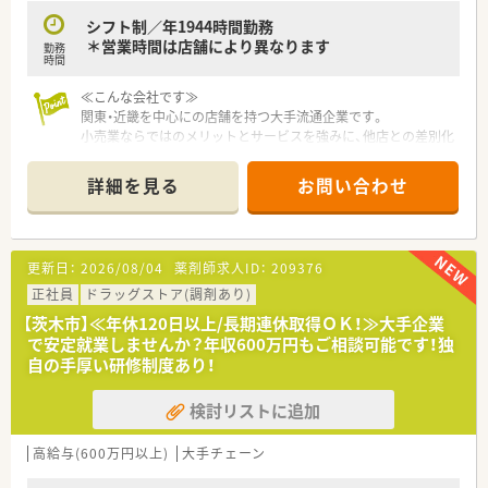
シフト制／年1944時間勤務
＊営業時間は店舗により異なります
勤務
時間
≪こんな会社です≫
関東・近畿を中心にの店舗を持つ大手流通企業です。
小売業ならではのメリットとサービスを強みに、他店との差別化
や専門化を図っています。
店舗内にドラッグストアと調剤薬局を併設し、セルフメディケー
詳細を見る
お問い合わせ
ションを推進しています。
≪お仕事内容≫
本部社員として、下記のお仕事をお任せします。
更新日：
2026/08/04
薬剤師求人ID：
209376
・店舗の運営指導
・在宅の推進
正社員
ドラッグストア(調剤あり)
店舗で巡回勤務いただくこともありますので、勤務時間は店舗に
【茨木市】≪年休120日以上/長期連休取得ＯＫ！≫大手企業
よります。
で安定就業しませんか？年収600万円もご相談可能です！独
自の手厚い研修制度あり！
■勤務コースを複数ご用意！転居の有無は勤務コースにより選択
可能です。
検討リストに追加
≪募集要件≫
◆調剤薬局での保険薬剤師実務５年以上
高給与(600万円以上)
大手チェーン
◆在宅調剤の経験