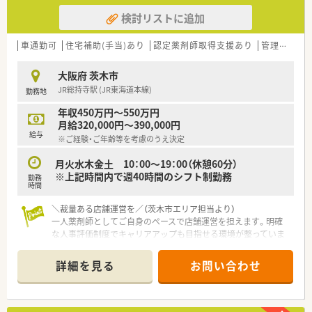
検討リストに追加
車通勤可
住宅補助(手当)あり
認定薬剤師取得支援あり
管理薬剤師
大阪府 茨木市
JR総持寺駅 (JR東海道本線)
勤務地
年収450万円～550万円
月給320,000円～390,000円
給与
※ご経験・ご年齢等を考慮のうえ決定
月火水木金土 10：00～19：00（休憩60分）
※上記時間内で週40時間のシフト制勤務
勤務
時間
＼裁量ある店舗運営を／（茨木市エリア担当より）
一人薬剤師としてご自身のペースで店舗運営を担えます。明確
な人事評価制度でキャリアアップも目指せる環境が整っていま
す。
＊------------------------------------------＊
詳細を見る
お問い合わせ
【店舗情報と応需状況について】
■最寄りのJR総持寺駅からは自転車や車で8分ほどの距離にあ
り、毎日の通勤にかかる負担が少なくマイカー通勤も便利な店舗