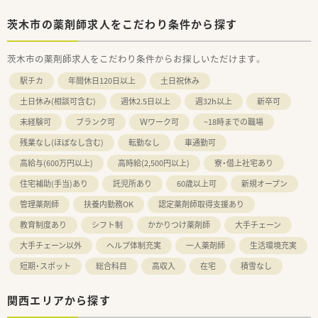
茨木市の薬剤師求人をこだわり条件から探す
茨木市の薬剤師求人をこだわり条件からお探しいただけます。
駅チカ
年間休日120日以上
土日祝休み
土日休み(相談可含む)
週休2.5日以上
週32h以上
新卒可
未経験可
ブランク可
Ｗワーク可
~18時までの職場
残業なし(ほぼなし含む)
転勤なし
車通勤可
高給与(600万円以上)
高時給(2,500円以上)
寮・借上社宅あり
住宅補助(手当)あり
託児所あり
60歳以上可
新規オープン
管理薬剤師
扶養内勤務OK
認定薬剤師取得支援あり
教育制度あり
シフト制
かかりつけ薬剤師
大手チェーン
大手チェーン以外
ヘルプ体制充実
一人薬剤師
生活環境充実
短期・スポット
総合科目
高収入
在宅
積雪なし
関西エリアから探す