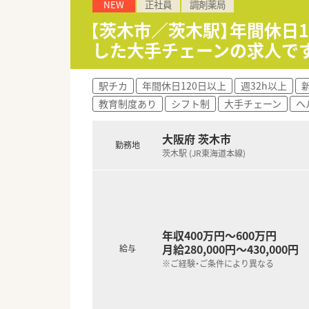
NEW
正社員
調剤薬局
【想定される業務内容】
■処方箋に基づく正確な調剤や
【茨木市／茨木駅】年間休日1
きます。
した大手チェーンの求人で
■約30床の施設在宅業務にも
す。
■非薬剤師の店長が在宅の配送
駅チカ
年間休日120日以上
週32h以上
教育制度あり
シフト制
大手チェーン
ヘ
大阪府 茨木市
勤務地
茨木駅 (JR東海道本線)
年収400万円～600万円
月給280,000円～430,000円
給与
※ご経験・ご条件により異なる