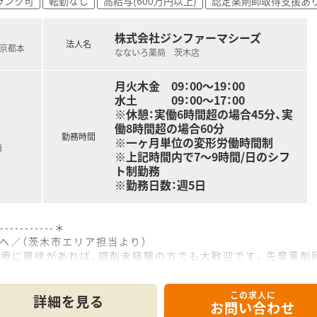
ランク可
転勤なし
高給与(600万円以上)
認定薬剤師取得支援あ
株式会社ジンファーマシーズ
法人名
急京都本
なないろ薬局 茨木店
月火木金 09：00～19：00
水土 09：00～17：00
※休憩：実働6時間超の場合45分、実
働8時間超の場合60分
勤務時間
※一ヶ月単位の変形労働時間制
額
※上記時間内で7～9時間/日のシフ
ト制勤務
※勤務日数：週5日
------------＊
へ／（茨木市エリア担当より）
療に興味があれば、調剤未経験の方でも大歓迎です。先輩薬剤師
ます。
------------＊
この求人に
詳細を見る
お問い合わせ
から徒歩10分ほどの、非常にアクセスが便利な大通り沿いに立