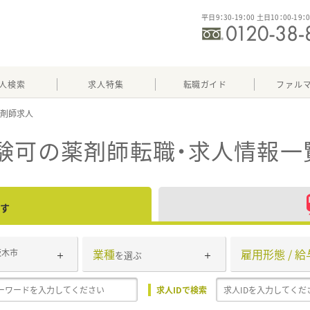
平日9：30-19：00 土日10：00-19：
人検索
求人特集
転職ガイド
ファル
験可
の薬剤師転職・求人情報一
す
業種
雇用形態 / 給
茨木市
を選ぶ
求人IDで検索