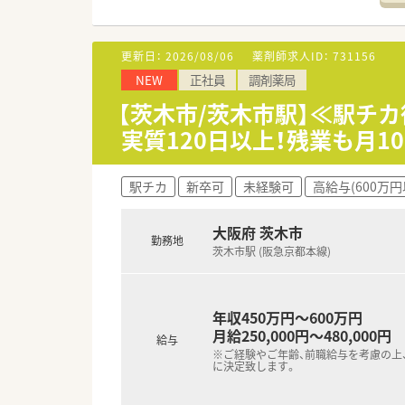
■外来処方箋は耳鼻科をメインに
■勤務するスタッフは常勤薬剤師
更新日：
2026/08/06
薬剤師求人ID：
731156
【募集背景と求める人物像につい
NEW
正社員
調剤薬局
■会社の成長に伴う増員のため
■業務において施設在宅を担当
【茨木市/茨木市駅】≪駅チカ
■患者だけでなく医師やコメデ
実質120日以上！残業も月
【法人特徴について】
■大阪府内を中心に5店舗の調
駅チカ
新卒可
未経験可
高給与(600万円
■2018年に立ち上げられた会
■代表取締役は元々現場で薬剤
大阪府 茨木市
勤務地
茨木市駅 (阪急京都本線)
年収450万円～600万円
月給250,000円～480,000円
給与
※ご経験やご年齢、前職給与を考慮の上
に決定致します。