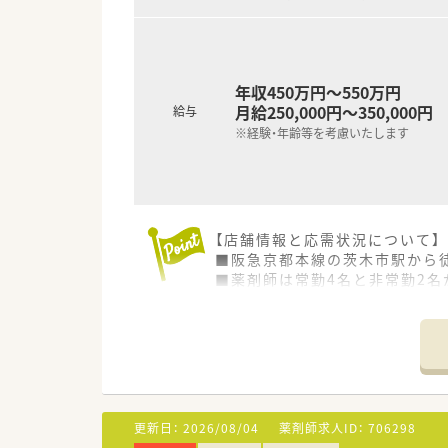
年収450万円～550万円
月給250,000円～350,000円
給与
※経験・年齢等を考慮いたします
【店舗情報と応需状況について】
■阪急京都本線の茨木市駅から徒
■薬剤師は常勤4名と非常勤2名
■午後の来局が全体の7割を占
す。
【募集背景と求める人物像につい
■今回は欠員補充による急募案
■在宅業務で車の運転をお願い
■地域の患者様に寄り添う姿勢
更新日：
2026/08/04
薬剤師求人ID：
706298