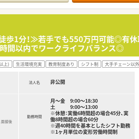
応需しており、1日あたりの平均対応枚数は30枚から40枚ほ
4名とパート薬剤師4名に加えて、事務員3名が在籍しています
て】
の募集であり、特に8月から勤務を開始できる方を急募していま
するため、普通自動車の運転ができる方を必須条件としています
徒歩1分！≫若手でも550万円可能◎有休
ィカルなどの多職種と、円滑なコミュニケーションを図れる方を
10時間以内でワークライフバランス◎
剤薬局を運営しており、今後も新店舗の出店計画を進めている法
以上)
生活環境充実
教育制度あり
シフト制
大手チェーン以
社であり、新規出店された綺麗な店舗展開を行っている点が特徴
師として勤務していた経歴を持ち、現場への理解が非常に深い法
非公開
法人名
月～金 9:00～18:30
土 9:00～13:00
※休憩：実働6時間超の場合45分、実
勤務時間
働8時間超の場合60分
、面接後
※週40時間を基本としたシフト勤務
※1ヶ月単位の変形労働時間制