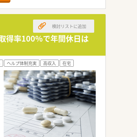
どです。
。
検討リストに追加
す。
。
取得率100％で年間休日は
求めます。
人です。
外
ヘルプ体制充実
高収入
在宅
です。
人です。