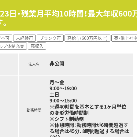
監査および丁寧な服薬指導をメインとし、患者様一人ひとりに
23日・残業月平均10時間！最大年収60
す。
携わっていただき、往診同行などを通じて多職種と連携した高度
や事務作業を積極的に巻き取ってくれるため、薬剤師は専門業務
新卒可
未経験可
ブランク可
高給与(600万円以上)
寮・借上社
ルプ体制充実
高収入
非公開
法人名
月～金
9:00～19:00
土日
9:00～15:00
※週40時間を基本とする1ヶ月単位
勤務時間
の変形労働時間制
※シフト制勤務
※休憩時間：勤務時間が6時間超過す
る場合は45分、8時間超過する場合は