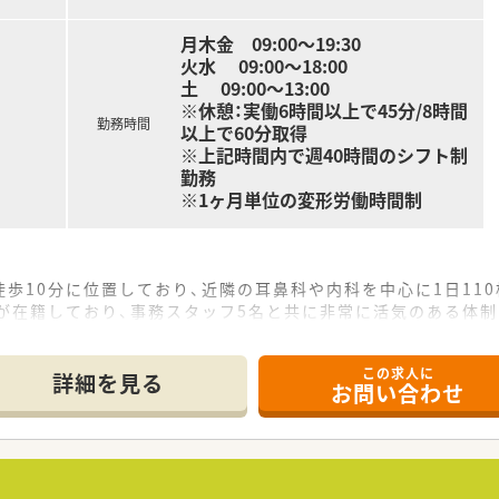
月木金 09:00～19:30
火水 09:00～18:00
土 09:00～13:00
※休憩：実働6時間以上で45分/8時間
勤務時間
以上で60分取得
※上記時間内で週40時間のシフト制
勤務
※1ヶ月単位の変形労働時間制
歩10分に位置しており、近隣の耳鼻科や内科を中心に1日11
が在籍しており、事務スタッフ5名と共に非常に活気のある体
める多忙な環境ですが、管理薬剤師を中心にチームワークを活か
この求人に
詳細を見る
お問い合わせ
て】
件となっており、周囲と協力しながら円滑に業務を進められる協
することがあるため、運転免許をお持ちの方やこれから運転ス
を大切にしているため、丁寧な服薬指導を通じて信頼関係を築