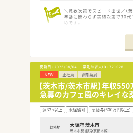
＼意欲次第でスピード出世／（茨
年齢に関わらず実績次第で30
めです。
＊------------------------------
【店舗情報と応需状況について】
■阪急京都本線の茨木市駅から
■処方箋は1日平均260枚ほど
■薬剤師は13名在籍し常時5名
更新日：
2026/08/04
薬剤師求人ID：
721028
【求人情報について】
NEW
正社員
調剤薬局
■年収は450万円から600万
■原則として店舗固定での勤務
【茨木市/茨木市駅】年収55
■正社員としての採用であり、
急募のカフェ風のキレイな
【勤務実態について】
■残業時間は月10時間以内と少
週32h以上
未経験可
高給与(600万円以上)
■年間休日は115日確保されて
■有給休暇の消化率はほぼ100
大阪府 茨木市
勤務地
茨木市駅 (阪急京都本線)