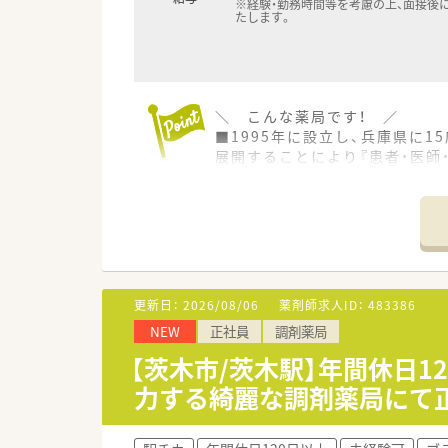
※経験・勤務時間等を考慮の上、面接後
たします。
＼ こんな薬局です！ ／
■1995年に設立し、兵庫県に
展開することにより『患者・医師
■スペシャリストとして薬剤師
ランを構築しています。
■薬局の中に留まらず、外の世
をかけておられます。
＼ コンサルタントおすすめポ
■在宅業務をメインに携わって
更新日：
2026/08/06
薬剤師求人ID：
483386
ら『本物のプロフェッショナル』
NEW
正社員
調剤薬局
■ワークライフバランスを意識
率100％など、働きやすい環境
【茨木市/茨木駅】年間休日1
力する綺麗な調剤薬局にて