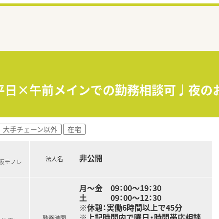
≫平日×午前メインでの勤務相談可♩夜の
大手チェーン以外
在宅
非公開
法人名
大阪モノレ
月～金 09：00～19：30
土 09：00～12：30
※休憩：実働6時間以上で45分
※上記時間内で曜日・時間帯応相談
勤務時間