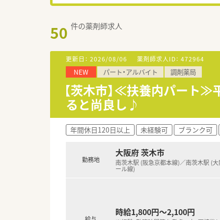
件の薬剤師求人
50
更新日：
2026/08/06
薬剤師求人ID：
472964
NEW
パート・アルバイト
調剤薬局
【茨木市】≪扶養内パート
ると尚良し♪
年間休日120日以上
未経験可
ブランク可
大阪府 茨木市
勤務地
南茨木駅 (阪急京都本線)／南茨木駅 (
ール線)
時給1,800円～2,100円
給与