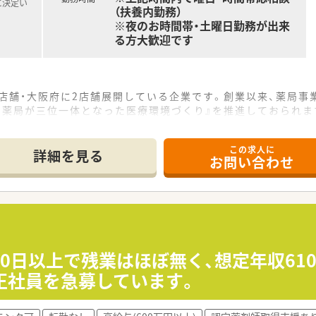
に決定い
（扶養内勤務）
※夜のお時間帯・土曜日勤務が出来
る方大歓迎です
15店舗・大阪府に2店舗展開している企業です。創業以来、薬局
・薬局が三位一体となった医療環境づくり』を推進しておられま
道を究める、マネージメントを学びキャリアを追求する、全ての
この求人に
界でも自分の責任と裁量で活動できる『本物の薬剤師』に育って
詳細を見る
お問い合わせ
イント★ ／
頂く求人です。患者様の為にも『自ら考えて処方設計をし提案で
として成長できるフィールドを用意しています！
して、社員一人ひとりの働く価値観を尊重したいとのお考えの基
が整っています♪
20日以上で残業はほぼ無く、想定年収6
正社員を急募しています。