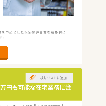
事業を中心とした医療関連事業を積極的に
す。
スタッフが将来設計を描けるキャリアプ
ほしいとの想いから教育にも手厚く時間
きる薬剤師』になってほしいとの想いか
検討リストに追加
運営されています。産・育休からの復帰
10万円も可能な在宅業務に注