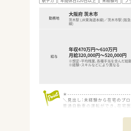
駅チカ
年間休日120日以上
未経験可
ブ
大阪府 茨木市
勤務地
茨木駅 (JR東海道本線)／茨木市駅 (阪
線)
年収470万円～610万円
月給320,000円～520,000円
給与
※想定・平均残業、各種手当を含んだ総
※経験・スキルなどにより異なる
＊------------------------------
＼見出し：未経験から在宅のプロ
普通自動車の運転ができ、在宅医
安心して新しい業務に挑戦でき
＊------------------------------
【店舗情報と応需状況について】
■JR茨木駅および阪急茨木市駅