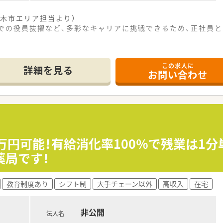
木市エリア担当より）
代での役員抜擢など、多彩なキャリアに挑戦できるため、正社員
------------＊
この求人に
詳細を見る
お問い合わせ
徒歩1分という好立地にあり、毎日の通勤が非常に便利です。
応需しており、内科や皮膚科など多科目を扱います。
から7名体制で、事務員も4名おり手厚い人員配置です。
円の範囲で相談可能で、経験や前職給与を考慮して決定します。
が可能であり、無理な異動や転居を伴う転勤の心配はありません
0万円可能！有給消化率100％で残業は1
長期的な視点でキャリアを築きたい方に最適な雇用形態です。
薬局です！
なめに抑えられており、ワークライフバランスが保てます。
教育制度あり
シフト制
大手チェーン以外
高収入
在宅
おり、週休2日制でしっかりと体を休めることができます。
％の実績があり、希望休も相談しやすくプライベートも充実しま
非公開
法人名