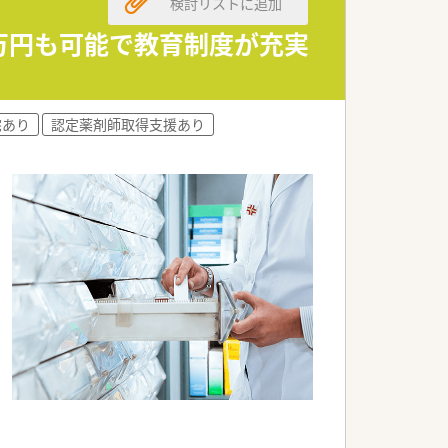
検討リストに追加
最適な健康アドバイスを提供していただ
0万円も可能で教育制度が充実
な在宅医療の経験を積むことが可能で
である対人業務に専念できる環境です。
宅あり
認定薬剤師取得支援あり