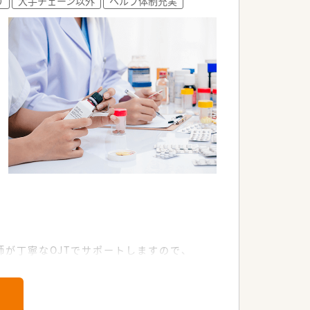
り
大手チェーン以外
ヘルプ体制充実
が丁寧なOJTでサポートしますので、
地しています。