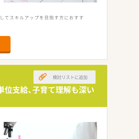
としてスキルアップを目指す方におすす
検討リストに追加
。
分単位支給、子育て理解も深い
す。