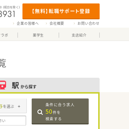
00
（祝日を除く）
【無料】転職サポート登録
企業の皆様へ
会社概要
お問い合わせ
マラボ
薬学生
支店紹介
覧
駅
から探す
条件に合う求人
与
を選ぶ
50
件を
検索する