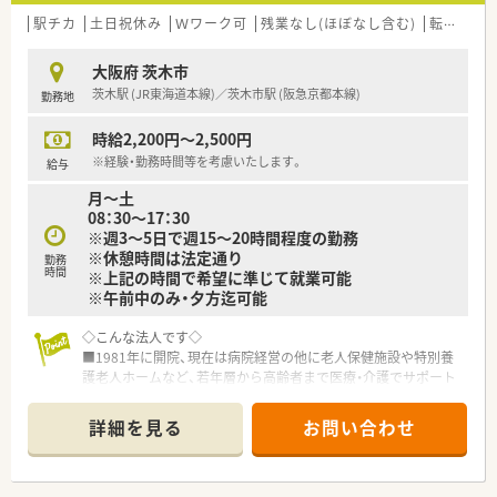
駅チカ
土日祝休み
Ｗワーク可
残業なし(ほぼなし含む)
転勤なし
大阪府 茨木市
茨木駅 (JR東海道本線)／茨木市駅 (阪急京都本線)
勤務地
時給2,200円～2,500円
※経験・勤務時間等を考慮いたします。
給与
月～土
08：30～17：30
※週3～5日で週15～20時間程度の勤務
※休憩時間は法定通り
勤務
時間
※上記の時間で希望に準じて就業可能
※午前中のみ・夕方迄可能
◇こんな法人です◇
■1981年に開院、現在は病院経営の他に老人保健施設や特別養
護老人ホームなど、若年層から高齢者まで医療・介護でサポート
する地域に根差した医療法人です。
■産婦人科に力を入れており、その他乳腺外来や産後ケアなど、
詳細を見る
お問い合わせ
女性に手厚い医療を提供できるよう取り組みをおこなっており
ます。
■病院・施設間の連携が密におこなわれており、職種間の隔たり