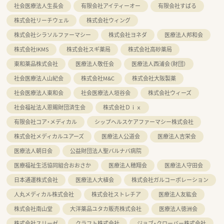
社会医療法人生長会
有限会社アイティーオー
有限会社すばる
株式会社リーチウェル
株式会社ウィング
株式会社シラソルファーマシー
株式会社ヨネダ
医療法人邦和会
株式会社IKMS
株式会社スギ薬局
株式会社高砂薬局
東和薬品株式会社
医療法人敬任会
医療法人西浦会（財団）
社会医療法人山紀会
株式会社M&C
株式会社大阪製薬
社会医療法人東和会
社会医療法人垣谷会
株式会社ウィーズ
社会福祉法人恩賜財団済生会
株式会社Ｄｉｘ
有限会社コア・メディカル
シップヘルスケアファーマシー株式会社
株式会社メディカルユアーズ
医療法人公道会
医療法人吉栄会
医療法人朝日会
公益財団法人聖バルナバ病院
医療福祉生活協同組合おおさか
医療法人穂翔会
医療法人守田会
日本通運株式会社
医療法人大植会
株式会社ガルコーポレーション
人丸メディカル株式会社
株式会社ストレチア
医療法人友紘会
株式会社南山堂
大洋薬品ユタカ販売株式会社
医療法人徳洲会
株式会社スリーゼ
クラフト株式会社
ジョブ・クローバー株式会社