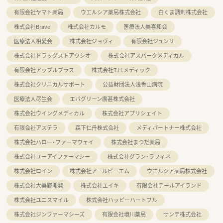
有限会社ヤマト薬局
ウエルシア薬局株式会社
白くま調剤株式会社
株式会社Brave
株式会社カルモ
医療法人美喜和会
医療法人相愛会
株式会社ジョヴィ
有限会社ジュンリ
株式会社ドラッグストアウシオ
株式会社アスパークメディカル
有限会社アップルプラス
株式会社T.H.メディック
株式会社クリニカルサポート
公益財団法人浅香山病院
医療法人尽生会
エバグリーン廣甚株式会社
株式会社ウイングメディカル
株式会社アプリシェイト
有限会社アステラ
森下仁丹株式会社
メディパートナー株式会社
株式会社ハロー・ファーマウェイ
株式会社まつだ薬局
株式会社ユーアイファーマシー
株式会社グラン・ラフィネ
株式会社ロイン
株式会社アールピーエム
ウエルシア薬局株式会社
株式会社大美野開発
株式会社エイキ
有限会社テールアイランド
株式会社ユニスマイル
株式会社ハッピーハートフル
株式会社ジンファーマシーズ
有限会社境川薬局
サンテ株式会社