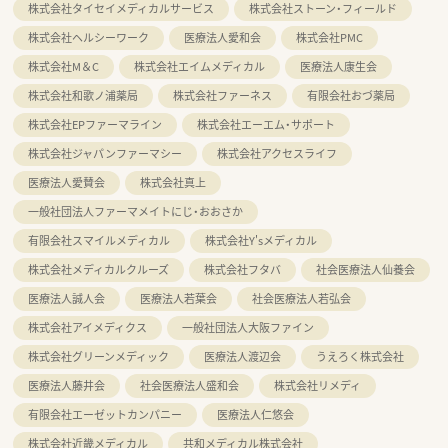
株式会社タイセイメディカルサービス
株式会社ストーン・フィールド
株式会社ヘルシーワーク
医療法人愛和会
株式会社PMC
株式会社M＆C
株式会社エイムメディカル
医療法人康生会
株式会社和歌ノ浦薬局
株式会社ファーネス
有限会社おづ薬局
株式会社EPファーマライン
株式会社エーエム・サポート
株式会社ジャパンファーマシー
株式会社アクセスライフ
医療法人愛賛会
株式会社真上
一般社団法人ファーマメイトにじ・おおさか
有限会社スマイルメディカル
株式会社Y'sメディカル
株式会社メディカルクルーズ
株式会社フタバ
社会医療法人仙養会
医療法人誠人会
医療法人若葉会
社会医療法人若弘会
株式会社アイメディクス
一般社団法人大阪ファイン
株式会社グリーンメディック
医療法人渡辺会
うえろく株式会社
医療法人藤井会
社会医療法人盛和会
株式会社リメディ
有限会社エーゼットカンパニー
医療法人仁悠会
株式会社近畿メディカル
共和メディカル株式会社