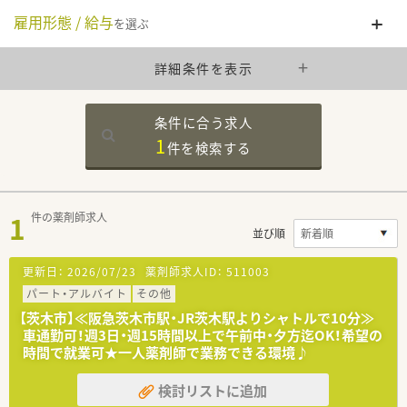
雇用形態 / 給与
を選ぶ
詳細条件を表示
条件に合う求人
1
件を
検索する
1
件の薬剤師求人
並び順
更新日：
2026/07/23
薬剤師求人ID：
511003
パート・アルバイト
その他
【茨木市】≪阪急茨木市駅・JR茨木駅よりシャトルで10分≫
車通勤可！週3日・週15時間以上で午前中・夕方迄OK！希望の
時間で就業可★一人薬剤師で業務できる環境♪
検討リストに追加