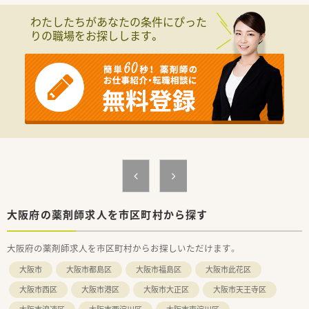
もなく働きやすい環境作りを心掛けております。
わたしたちがあなたの条件にぴった
◇こんな店舗です◇
りの職場をお探しします。
■シャトルバス完備、車通勤も可能です。
■午前中のみや夕方まで等、希望の時間帯で就業することができ
ます。
■一人薬剤師で周りを気にせず黙々と業務に励むことができま
す。
■職員皆さん優しい人ばかりでサポートしてくれます。
■定期薬の調剤業務がメインのため計画的に仕事ができ残業は
ほとんどございません。
大阪府の薬剤師求人を市区町村から探す
大阪府の薬剤師求人を市区町村からお探しいただけます。
大阪市
大阪市都島区
大阪市福島区
大阪市此花区
大阪市西区
大阪市港区
大阪市大正区
大阪市天王寺区