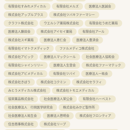
有限会社すみれメディカル
有限会社メルズ
医療法人医誠会
株式会社アップルプラス
株式会社ツバキファーマシー
クラフト株式会社
ウエルシア薬局株式会社
有限会社うめだ薬局
医療法人藤田会
株式会社アイセイ薬局
有限会社アール
株式会社スギ薬局
医療法人恵仁会
医療法人豊済会
有限会社イマトクメディック
ファルメディコ株式会社
株式会社アビック
医療法人マックシール
社会医療法人協和会
有限会社シャインリリー
医療法人生登会
株式会社ファーマテック
株式会社アビメディカル
有限会社ツバイ
医療法人一祐会
株式会社きぼう
株式会社コクミン
株式会社セラフィ
みとうメディカル株式会社
株式会社トモエメディカル
協栄薬品株式会社
社会医療法人栄公会
有限会社ハーベスト
社会医療法人 行岡医学研究会
株式会社みかど製作所
社会医療法人祐生会
医療法人啓明会
株式会社フロンティア
住吉商事株式会社
株式会社リープ