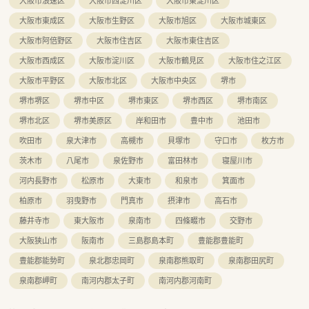
大阪市浪速区
大阪市西淀川区
大阪市東淀川区
大阪市東成区
大阪市生野区
大阪市旭区
大阪市城東区
大阪市阿倍野区
大阪市住吉区
大阪市東住吉区
大阪市西成区
大阪市淀川区
大阪市鶴見区
大阪市住之江区
大阪市平野区
大阪市北区
大阪市中央区
堺市
堺市堺区
堺市中区
堺市東区
堺市西区
堺市南区
堺市北区
堺市美原区
岸和田市
豊中市
池田市
吹田市
泉大津市
高槻市
貝塚市
守口市
枚方市
茨木市
八尾市
泉佐野市
富田林市
寝屋川市
河内長野市
松原市
大東市
和泉市
箕面市
柏原市
羽曳野市
門真市
摂津市
高石市
藤井寺市
東大阪市
泉南市
四條畷市
交野市
大阪狭山市
阪南市
三島郡島本町
豊能郡豊能町
豊能郡能勢町
泉北郡忠岡町
泉南郡熊取町
泉南郡田尻町
泉南郡岬町
南河内郡太子町
南河内郡河南町