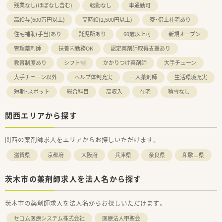
残業なし(ほぼなし含む)
転勤なし
車通勤可
高給与(600万円以上)
高時給(2,500円以上)
寮・借上社宅あり
住宅補助(手当)あり
託児所あり
60歳以上可
新規オープン
管理薬剤師
扶養内勤務OK
認定薬剤師取得支援あり
教育制度あり
シフト制
かかりつけ薬剤師
大手チェーン
大手チェーン以外
ヘルプ体制充実
一人薬剤師
生活環境充実
短期・スポット
総合科目
高収入
在宅
積雪なし
関西エリアから探す
関西の薬剤師求人をエリアからお探しいただけます。
滋賀県
京都府
大阪府
兵庫県
奈良県
和歌山県
茨木市の薬剤師求人を法人名から探す
茨木市の薬剤師求人を法人名からお探しいただけます。
セコム医療システム株式会社
医療法人甲聖会