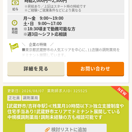
時給2,000円～2,300円
活躍しています。
※昇給あり／上記はスタート時の時給です
■人間関係の良さが自慢で、他店舗の人とも仲が良く協力体制は
給与
※ご経験・ご就業条件などにより異なる
整っておりますよ。
月～金 9:00～19:00
■調剤未経験者の方でもしっかりと教えて頂けるので、意欲のあ
土・日 9:00～17:00
る人は大歓迎です。
※18:30頃まで勤務可能な方
勤務
時間
※週3日～シフト応相談
＼ 店舗配属について ／
■配属店舗については適正や通勤距離を考慮して決定となりま
＼ 企業の特徴 ／
す。
■東京都武蔵野市の人気エリアを中心に、11店舗の調剤薬局を
ドミナント展開しています。
■社員の平均勤続年数は15年以上！
安定して長く仕事を続けられる薬局です。
詳細を見る
お問い合わせ
■認知症カフェや地域活動も積極的に実施されています。
■従業員の男女比は3:7
■ドミナント展開をしているためヘルプ体制も充実していま
す。
更新日：
2026/08/07
薬剤師求人ID：
325525
■調剤未経験の方もご相談可能です。
正社員
調剤薬局
＼ 店舗配属について ／
【武蔵野市/吉祥寺駅】≪残業月10時間以下≫独立支援制度や
■配属店舗については適正や通勤距離を考慮して決定となりま
住宅手当あり！武蔵野市エリアでドミナント展開している
す。
中規模調剤薬局！調剤未経験の方も相談可能です
検討リストに追加