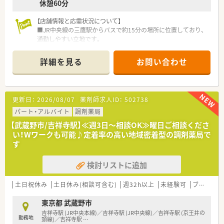
休憩60分
【店舗情報と応需状況について】
■JR中央線の三鷹駅からバスで約15分の場所に位置しており、
通勤しやすい立地です。
■1日約200枚の処方箋を応需し、大学病院門前のため内科や外
科をはじめとした総合科目を幅広く扱っています。
詳細を見る
お問い合わせ
■常勤薬剤師6名、非常勤薬剤師6名、事務員5名の計17名体制
で、余裕を持って業務にあたれます。
【募集背景と求める人物像について】
更新日：
2026/08/07
薬剤師求人ID：
502738
■今回の募集は、処方箋枚数増加に伴う増員募集であり、組織体
制を強化することが目的です。
パート・アルバイト
調剤薬局
■20代から30代半ばの若手薬剤師を歓迎しており、調剤未経験
【武蔵野市/吉祥寺駅】≪週3日～相談OK≫曜日ご相談くださ
者も応募可能です。
い！Wワークも可能♪定着率の高い地域密着型の調剤薬局で
■経験よりも人柄を重視しており、責任感を持って業務に取り組
す
める方を求めています。
検討リストに追加
【やりがい/おすすめポイント】
■かかりつけや在宅業務のノルマが一切設定されていないため、
純粋に患者様の健康を第一に考えた対応ができます。
土日祝休み
土日休み(相談可含む)
週32h以上
未経験可
ブランク可
■処方箋1枚あたりの単価が全国平均より高く、重い疾患の処方
箋も扱うため、専門性の高いスキルが身につきます。
東京都 武蔵野市
■転居を伴う異動がなく、住み慣れた地域で腰を据えて長く働き
吉祥寺駅 (JR中央本線)／吉祥寺駅 (JR中央線)／吉祥寺駅 (京王井の
勤務地
続けられる安定感は他社にはない大きな強みです。
頭線)／吉祥寺駅
…