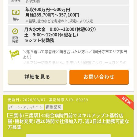
【想定されるキャリアイメージ】
多摩湖線)
■勤務薬剤師として経験を積んだ後、管理薬剤師としてのキャリ
年収400万円～500万円
アアップを目指すことが可能です。
月給285,700円～357,100円
■現場での経験を活かし、将来的には本部スタッフやエリアマネ
給与
※経験、能力などを考慮の上、規定により決定
ージャーなどへのキャリア相談もできます。
■転居を伴う異動はありませんので、新宿という地で腰を据えて
月火水木金 9:00～18:00（休憩60分）
長期的なキャリアを築けます。
土 9:00～12:00（休憩なし）
勤務
※シフト制勤務
時間
【こんな方にオススメ】
■新しい薬局の立ち上げという、貴重な経験を積みたいと考えて
＼落ち着いて患者様と向き合いたい方へ／（国分寺市エリア担当
いる薬剤師の方に最適です。
より）
■メンタル領域の専門性を高めたい方や、患者様に寄り添った服
ノルマは一切ありません。手厚い人員配置により、一人ひとりの
薬指導を実践したい方に向いています。
患者様と丁寧な対話を楽しめます。定着率の高さが、居心地の良
■新宿駅近くで利便性を重視しつつ、ワークライフバランスを保
さを何より証明しています。
詳細を見る
お問い合わせ
ちたい方にもおすすめです。
＊------------------------------------------＊
【店舗情報と応需状況について】
■国分寺駅から徒歩4分の好立地で、内科や整形外科をメインに
更新日：
2026/08/07
薬剤師求人ID：
80239
1日40枚から50枚の処方箋を受け付けています。
■薬剤師は常時4名から5名体制で配置しており、一人ひとりの
パート・アルバイト
調剤薬局
業務負担が少なく余裕を持って対応が可能です。
【三鷹市/三鷹駅】≪総合病院門前でスキルアップ≫基幹店
■近隣の医療機関と非常に良好な関係を築いているため、疑義照
舗・機材充実！週20時間で社保加入可、週3日以上勤務可能な
会などもスムーズに行える働きやすい環境です。
方募集
【募集背景と求める人物像について】