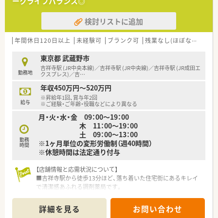
ークライフバランス◎
す。
長期休暇を取得されて旅行に行く人もいらっしゃいます。
検討リストに追加
■全店舗、基準調剤算定施設になっており、ワンランク上の薬剤
師の仕事ができます。
■どの店舗も最新設備を積極的に導入し、薬剤師が安心して勤務
年間休日120日以上
未経験可
ブランク可
残業なし(ほぼなし含む)
できる環境を用意。
■調剤未経験の方もご相談可能です。
東京都 武蔵野市
吉祥寺駅 (JR中央本線)／吉祥寺駅 (JR中央線)／吉祥寺駅 (JR成田エ
勤務地
＼ どの店舗も雰囲気◎ ／
クスプレス)／吉
…
■平均年齢は30代半ばと、若手が中心となり幅広い年代の方が
年収450万円～520万円
活躍しています。
※昇給年1回、賞与年2回
■人間関係の良さが自慢で、他店舗の人とも仲が良く協力体制は
給与
※ご経験・ご年齢・役職などにより異なる
整っておりますよ。
月・火・水・金 09：00～19：00
■調剤未経験者の方でもしっかりと教えて頂けるので、意欲のあ
木 11：00～19：00
る人は大歓迎です。
土 09：00～13：00
勤務
※1ヶ月単位の変形労働制（週40時間）
＼ 店舗配属について ／
時間
※休憩時間は法定通り付与
■配属店舗については適正や通勤距離を考慮して決定となりま
す。
【店舗情報と応需状況について】
■吉祥寺駅から徒歩13分ほど、落ち着いた住宅街にあるキレイ
で清潔感あふれる調剤薬局です。
■近隣の医療機関より内科や皮膚科の処方箋を1日平均50枚ほ
ど応需し、地域医療を支えています。
詳細を見る
お問い合わせ
■常勤薬剤師4名とパート3名の手厚い人員体制で、患者様一人