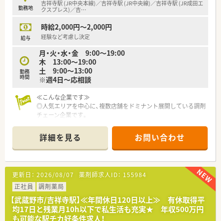
吉祥寺駅 (JR中央本線)／吉祥寺駅 (JR中央線)／吉祥寺駅 (JR成田エ
勤務地
クスプレス)／吉
…
時給2,000円～2,000円
経験など考慮し決定
給与
月・火・水・金 9:00～19:00
木 13:00～19:00
土 9:00～13:00
勤務
時間
※週4日～応相談
≪こんな企業です≫
◎人気エリアを中心に、複数店舗をドミナント展開している調剤
チェーン企業です。
◎社員の平均勤続年数は15年以上。安定して長く仕事を続けら
れる薬局です。
詳細を見る
お問い合わせ
◎働きやすい現場環境を整えようと、代表者が積極的に設備投資
をされています。
◎認知症カフェや地域活動も積極的に実施されています。
更新日：
2026/08/07
薬剤師求人ID：
155984
正社員
調剤薬局
【武蔵野市/吉祥寺駅】≪年間休日120日以上≫ 有休取得平
均17日と残業月10h以下で私生活も充実★ 年収500万円
も可能な駅チカ好条件求人！