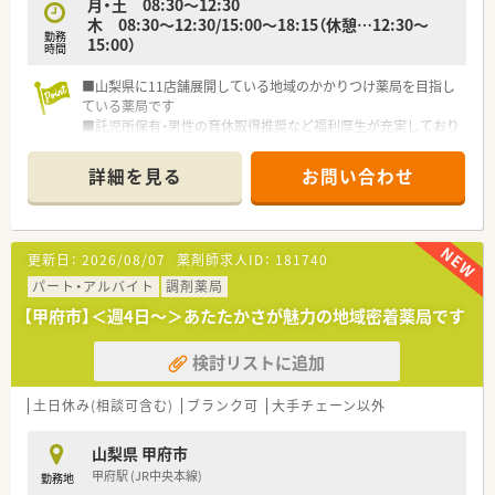
月・土 08:30～12:30
木 08:30～12:30/15:00～18:15（休憩…12:30～
勤務
15:00）
時間
■山梨県に11店舗展開している地域のかかりつけ薬局を目指し
ている薬局です
■託児所保有・男性の育休取得推奨など福利厚生が充実しており
ます
■残業が少なく、アットホームな職場雰囲気で離職率が低めです
詳細を見る
お問い合わせ
更新日：
2026/08/07
薬剤師求人ID：
181740
パート・アルバイト
調剤薬局
【甲府市】＜週4日～＞あたたかさが魅力の地域密着薬局です
検討リストに追加
土日休み(相談可含む)
ブランク可
大手チェーン以外
山梨県 甲府市
甲府駅 (JR中央本線)
勤務地