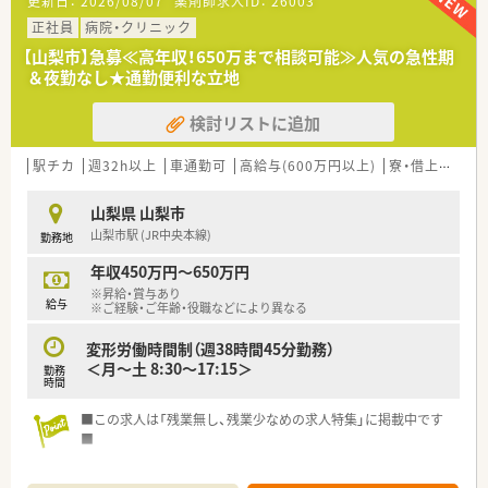
更新日：
2026/08/07
薬剤師求人ID：
26003
■処方箋は1日平均70枚から80枚で、近隣の医療機関から主に内
科や整形外科の科目を応需しています。
正社員
病院・クリニック
■整形外科の専門性を深く学べる環境であり、薬剤師は常時3名
【山梨市】急募≪高年収！650万まで相談可能≫人気の急性期
体制を整えて日々の業務に対応しています。
＆夜勤なし★通勤便利な立地
【募集背景と求める人物像について】
検討リストに追加
■今回の求人は新店オープンや業務拡大に伴う募集であり、組織
のさらなる発展に向けた定期採用となります。
■在宅業務に対して高い興味を持ち、何事にも周囲と協力しなが
駅チカ
週32h以上
車通勤可
高給与(600万円以上)
寮・借上社宅あり
ら積極的に取り組んでいける方を求めます。
■患者様との深い関係性を大切にしながら、地域医療へ貢献する
山梨県 山梨市
ことにやりがいを感じられる方を歓迎します。
山梨市駅 (JR中央本線)
勤務地
【やりがい/おすすめポイント】
年収450万円～650万円
■夏季休暇3日や冬季休暇5日に加え、連続6日間の結婚特別休暇
※昇給・賞与あり
など、休暇の制度が非常に充実しています。
給与
※ご経験・ご年齢・役職などにより異なる
■育児休暇は最大で子どもが3歳になるまで延長可能であり、長
期的かつ安定してキャリアを継続できる点が魅力です。
変形労働時間制（週38時間45分勤務）
■従業員持株制度や財形貯蓄、カフェテリアプランの利用など、
＜月～土 8:30～17:15＞
勤務
大手グループならではの福利厚生を享受できます。
時間
【法人特徴について】
■この求人は「残業無し、残業少なめの求人特集」に掲載中です
■全国に700店舗以上を展開する大手チェーンであり、高い安定
■
性と整った就業規則が大きな強みです。
■全体の95％がマンツーマン出店のため、処方元の医療機関と
学術大会への参加など、教育にも力を入れており、薬剤師として