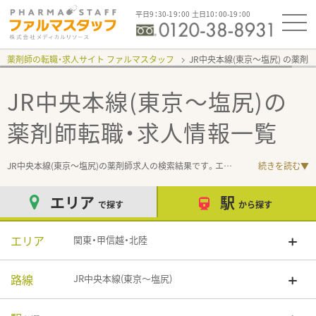
平日9：30-19：00 土日10：00-19：00
薬剤師の転職・求人サイト ファルマスタッフ
JR中央本線(東京～塩尻)
JR中央本線(東京～塩尻)
の
薬剤師転職・求人情報一覧
JR中央本線(東京～塩尻)の薬剤師求人の検索結果です。エリア・業種・雇用形態・こ
続きを読む▼
.
エリア
駅
で探す
から探す
エリア
関東・甲信越・北陸
路線
JR中央本線(東京～塩尻)