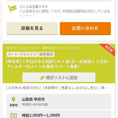
≪こんな企業です≫
◎山梨県を主に展開しており、年間数店舗新規出店をしている成
長企業です
◎処方箋調剤だけではなく、医療・介護にも力を入れた事業展開
をします
詳細を見る
お問い合わせ
◎一人ひとりに合わせたキャリアプランが用意され、責任のある
仕事を任せてもらえる会社です
更新日：
2026/08/07
薬剤師求人ID：
182018
パート・アルバイト
調剤薬局
【甲府市】≪平日のみも相談ＯＫ×週2日～応相談≫ 小児科・
アレルギー科メインの薬局でパート募集！
検討リストに追加
土日休み(相談可含む)
未経験可
残業なし(ほぼなし含む)
車通勤可
山梨県 甲府市
甲府駅 (JR中央本線)
勤務地
時給2,000円～2,300円