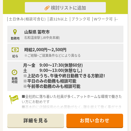
【募集背景と求める人物像について】
検討リストに追加
■事業拡大に伴う増員募集を行っており、周囲のスタッフと協力
しながら柔軟に店舗運営を支えていただける方を求めておりま
す。
土日休み(相談可含む)
週32h以上
ブランク可
Ｗワーク可
車通勤
■即戦力となる30代から40代の方はもちろん、人柄が良く患者
様とのコミュニケーションを大切にできる方を積極的に採用し
山梨県 笛吹市
ます。
石和温泉駅 (JR中央本線)
勤務地
■将来的に管理薬剤師などの責任あるポジションを目指し、会社
と共に成長していきたいという意欲的な薬剤師の方を募集して
時給2,000円～2,500円
います。
※ご経験・ご就業条件などにより異なる
給与
【法人特徴について】
月～金 9:00～17:30(休憩60分)
■山梨と長野を中心に30店舗以上を展開しており、年間で数店
土 9:00～13:00(休憩なし)
舗の新規出店を継続している勢いのある安定した成長企業で
※上記のうち、午後や終日勤務できる方歓迎！
す。
勤務
※平日のみの勤務も相談可能
■地域のみなさまと医療・介護・福祉をつなぐ「架け橋」となるこ
時間
※午前帯の勤務のみも相談可能
とを理念に掲げ、多角的な事業展開を積極的に行っています。
■一人ひとりの希望に合わせたオーダーメイドのキャリアプラ
■全社的に落ち着いた社員が多く、アットホームな環境で働きた
ンを提示しており、個人の志向に合わせた成長を支援してくれる
い方にお勧めです
会社です。
■基本的に店舗採用のため異動がなく、腰を据えて働く事ができ
ます
【勤務実態について】
■時給、年収水準がやや高く、土日休みなど様々な特徴のある店
■残業はほとんど発生しない体制を整えており、閉局時間に合わ
詳細を見る
お問い合わせ
舗があります
せてスムーズに帰宅できるため、心身ともに健康的に働けます。
■年間休日は120日以上を確保しており、週休2.5日以上の勤務