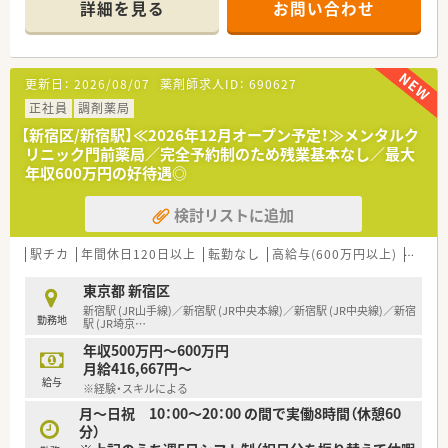
詳細を見る
お問い合わせ
【店舗情報と応需状況について】
■JR山手線など多数の路線が乗り入れる新宿駅から徒歩3分程
度と、通勤が非常に便利な立地です。
■応需科目はメンタルクリニックがメインとなる予定で、処方は
更新日：
2026/08/07
薬剤師求人ID：
690627
比較的軽め（1～2枚）と想定されています。
■新規開局のため、応需枚数や正確な勤務者体制については、こ
正社員
調剤薬局
れから構築していくフェーズとなります。
【新宿区/新宿駅】≪2026年12月オープン予定！≫メンタルク
リニック門前薬局／完全予約制のため残業基本なし／最大
【法人特徴について】
年収600万円の好待遇◎
■病院経営のコンサルティングを事業の基盤としており、医療分
野において多角的に展開する安定した企業となります。
検討リストに追加
■何もないところから新しい価値を創造するという理念のもと
で、常に新しい挑戦を続けて成長を遂げている法人です。
■職員が心身ともに健やかに働ける環境づくりを重視しており、
駅チカ
年間休日120日以上
転勤なし
高給与(600万円以上)
生活環
今後も安定した事業拡大が大きく期待されております。
東京都 新宿区
【求人情報について】
新宿駅 (JR山手線)／新宿駅 (JR中央本線)／新宿駅 (JR中央線)／新宿
勤務地
■パートタイムでの勤務薬剤師の募集であり、時給などの給与条
駅 (JR埼京
…
件についてはこれまでのご経験を考慮して決定いたします。
年収500万円～600万円
■週3日～5日で1日8時間の勤務ができる方を募集しており、フ
月給416,667円～
ルタイムに近い形でしっかりと収入を確保したい方に最適で
給与
※経験・スキルによる
す。
月～日祝 10：00～20：00 の間で実働8時間（休憩60
■業績と実績に応じて昇給制度が設けられており、通勤交通費も
分）
しっかりと支給されるため安心して長く働くことができます。