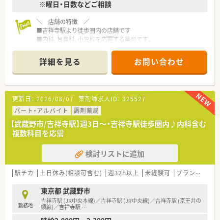
※曜日・日数などご相談
＼ 店舗の特徴 ／
■吉祥寺駅より徒歩圏内の店舗です
■内科, 耳鼻科, 小児科を応需する薬局です。
＼ 企業の特徴 ／
詳細を見る
お問い合わせ
■東京都武蔵野市の人気エリアを中心に、11店舗の調剤薬局を
ドミナント展開しています。
■店内も明るくキレイな薬局です。
■社員の平均勤続年数は15年以上！
更新日：
2026/08/07
薬剤師求人ID：
325527
安定して長く仕事を続けられる薬局です。
■認知症カフェや地域活動も積極的に実施されています。
パート・アルバイト
調剤薬局
■従業員の男女比は3:7
【武蔵野市/吉祥寺駅】週3日～・吉祥寺駅徒歩圏内♪内科含む
■ドミナント展開をしているためヘルプ体制も充実していま
複数科目を応需
す。
長期休暇を取得されて旅行に行く人もいらっしゃいます。
検討リストに追加
■全店舗、基準調剤算定施設になっており、ワンランク上の薬剤
師の仕事ができます。
■どの店舗も最新設備を積極的に導入し、薬剤師が安心して勤務
駅チカ
土日休み(相談可含む)
週32h以上
未経験可
ブランク可
できる環境を用意。
■調剤未経験の方もご相談可能です。
東京都 武蔵野市
吉祥寺駅 (JR中央本線)／吉祥寺駅 (JR中央線)／吉祥寺駅 (京王井の
勤務地
＼ どの店舗も雰囲気◎ ／
頭線)／吉祥寺駅
…
■平均年齢は30代半ばと、若手が中心となり幅広い年代の方が