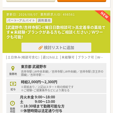
ひとりと丁寧に向き合える環境です。
【募集背景と求める人物像について】
更新日：
2026/08/07
薬剤師求人ID：
498561
■体制強化に伴う欠員補充の募集で、経験よりも誠実さや人柄を
重視した採用を行っています。
パート・アルバイト
調剤薬局
■調剤未経験の方やブランクのある方も歓迎しており、素直な姿
【武蔵野市/吉祥寺駅】≪曜日日数相談可≫高定着率の薬局で
勢で業務に取り組める方を求めます。
す★未経験・ブランクがある方もご相談ください♪Ｗワー
■チームワークを大切にし、他のスタッフと協調しながら明るく
クも可能！
勤務できる方を歓迎しています。
検討リストに追加
【法人特徴について】
■吉祥寺エリアに特化したドミナント展開を行っており、転居を
伴う異動がないため腰を据えられます。
土日休み(相談可含む)
週32h以上
未経験可
ブランク可
Ｗワーク可
■社員の平均勤続年数が15年以上と非常に長く、安定した経営
基盤のもとで安心して長く働けます。
東京都 武蔵野市
■全店舗が基準調剤加算の算定施設となっており、質の高い医療
吉祥寺駅 (JR中央本線)／吉祥寺駅 (JR中央線)／吉祥寺駅 (京王井の
勤務地
サービスを提供している法人です。
頭線)／吉祥寺駅
…
時給2,000円～2,300円
【職場環境と雰囲気】
※昇給あり／上記はスタート時の時給です
■平均年齢は30代半ばで若手が中心となって活躍しており、明
給与
※ご経験・ご就業条件などにより異なる
るく活気のある職場環境です。
月火木金 9:00～18:00
■人間関係の良さが自慢で、店舗内だけでなく他店舗のスタッフ
土 9:00～13:00
とも仲が良く交流が盛んです。
※18:30頃まで勤務可能な方
■休憩室が完備されており、スタッフがリラックスして休憩を取
勤務
※休憩時間は法定通り付与
れるよう配慮された店舗設計です。
時間