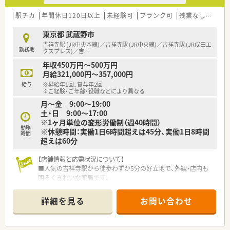
駅チカ
年間休日120日以上
未経験可
ブランク可
残業なし(ほぼなし含む)
東京都 武蔵野市
吉祥寺駅 (JR中央本線)／吉祥寺駅 (JR中央線)／吉祥寺駅 (JR成田エ
勤務地
クスプレス)／吉
…
年収450万円～500万円
月給321,000円～357,000円
給与
※昇給年1回、賞与年2回
※ご経験・ご年齢・役職などにより異なる
月～金 9:00～19:00
土・日 9:00～17:00
※1ヶ月単位の変形労働制（週40時間）
勤務
※休憩時間：実働1日6時間超えは45分、実働1日8時間
時間
超えは60分
【店舗情報と応需状況について】
■人気の吉祥寺駅から徒歩わずか5分の好立地で、外観・店内も
明るくきれいな薬局です。
■耳鼻科や内科、小児科など多様な科目に対応し、1日に約140枚
の処方箋を応需します。
詳細を見る
お問い合わせ
■常時7～8名体制で勤務しており、スタッフ同士が協力し合え
る環境が整っています。