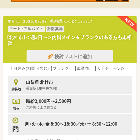
更新日：
2026/08/07
薬剤師求人ID：
181914
パート・アルバイト
調剤薬局
【北杜市】＜週3日～＞内科メイン★ブランクのある方も応相
談
検討リストに追加
土日休み(相談可含む)
ブランク可
車通勤可
大手チェーン以外
山梨県 北杜市
長坂駅 (JR中央本線)
勤務地
時給2,000円～2,500円
ご経験により異なる
給与
月・火・木・金 8:30～18:30／水・土 8:30～12:00
勤務
時間