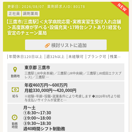
たします！
更新日：
2026/08/07
薬剤師求人ID：
80178
＼こんな企業です ／
正社員
調剤薬局
■東京都・神奈川県・千葉県・埼玉県と、首都圏に特化した店舗展
【三鷹市/三鷹駅】＜大学病院応需・実務実習生受け入れ店舗
開をしています。
＞高度医療が学べる・設備充実・17時台シフトあり！経営も
■調剤31店舗、OTC32店舗展開。健康と医療の2軸で運営し、安
安定のチェーン薬局
定した経営基盤がございます。
■病院門前の店舗が10店舗、その他医療モールや駅近に店舗が
検討リストに追加
ございます。
年間休日120日以上
週32h以上
未経験可
ブランク可
残業なし(ほぼなし含む)
東京都 三鷹市
三鷹駅 (JR中央本線)／三鷹駅 (JR中央線)／三鷹駅 (JR成田エクスプ
勤務地
レス)／三鷹駅
…
年収460万円～600万円
月給330,000円～420,000円
給与
※経験・年齢・役職・就業条件により考慮します ◆2026年9月より給
与支払いサイクルが変更と
…
月～土
①8:30～17:30
②9:00～18:00
③9:30～18:30
勤務
時間
週40時間シフト制勤務