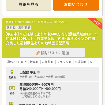
スムーズで良好な関係性を築いています。
ご経験・知識の両面からスキルアップすることができる環境で
詳細を見る
お問い合わせ
■異業種とコラボレーションした複合店舗の開発や、治験受託事
す！
業など戦略的で多様な事業を展開しています。
更新日：
2026/08/07
薬剤師求人ID：
25935
正社員
調剤薬局
【甲府市】≪ご経験により年収600万円可(勤務薬剤師)≫ 年
間休日120日以上 残業少なめ 内科・眼科メインの店舗
充実した福利厚生ありの地域密着型薬局
検討リストに追加
週休2.5日以上
新卒可
未経験可
ブランク可
車通勤可
高給与(600万円以上)
山梨県 甲府市
甲府駅 (JR中央本線)／甲府駅 (JR身延線)
勤務地
年収500万円～600万円
月給340,000円～400,000円
給与
※30代経験者のモデル年収
ご経験により異なります