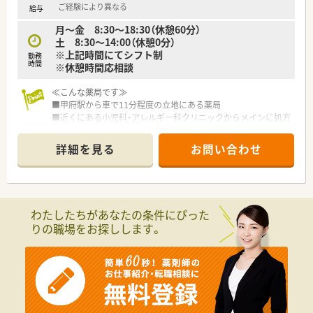
ご経験により異なる
給与
月～金 8:30～18:30（休憩60分）
土 8:30～14:00（休憩0分）
※上記時間にてシフト制
勤務
時間
※休憩時間応相談
≪こんな薬局です≫
■甲府駅から車で11分程度の立地にある薬局
■近くにある小児科・アレルギー科クリニックからメインに処方
箋を受けています
■その他にも高齢者専用住宅が近隣にあるため在宅医療にも対
詳細を見る
お問い合わせ
応しています
■近隣に店舗があるためヘルプ体制が整っています！急なお休み
も安心です
わたしたちがあなたの条件にぴった
りの職場をお探しします。