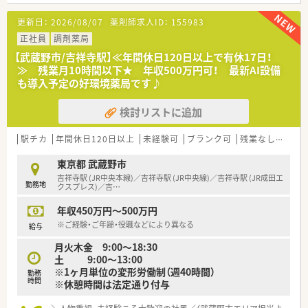
【店舗情報と応需状況について】
■吉祥寺駅より徒歩5分のショッピングセンター内に位置してお
更新日：
2026/08/07
薬剤師求人ID：
155983
り、お仕事帰りやお昼休みにお買い物も楽しめる便利な立地で
す。
正社員
調剤薬局
■眼科や皮膚科、耳鼻科をメインに応需しており、特に眼科は新
【武蔵野市/吉祥寺駅】≪年間休日120日以上で有休17日！
患率が高いため、症例を通じたスキルアップが期待できる店舗で
≫ 残業月10時間以下★ 年収500万円可！ 最新AI設備
す。
も導入予定の好環境薬局です♪
■駅チカの立地を活かして大学病院などの広域処方も受け付け
ており、1日約50枚の処方箋を少人数の体制で丁寧に対応してい
検討リストに追加
ます。
【募集背景と求める人物像について】
駅チカ
年間休日120日以上
未経験可
ブランク可
残業なし(ほぼなし含む)
■今後のサービス体制をより強固にするための増員募集となっ
ており、経験よりも誠実さや柔軟性といったお人柄を最優先して
東京都 武蔵野市
います。
吉祥寺駅 (JR中央本線)／吉祥寺駅 (JR中央線)／吉祥寺駅 (JR成田エ
勤務地
■代表自らが面接を行い人間性を重視して判断するため、謙虚な
クスプレス)／吉
…
姿勢で患者様と接することができる方を心よりお待ちしており
年収450万円～500万円
ます。
■調剤未経験の方でも独自のクセがない方を歓迎しており、これ
※ご経験・ご年齢・役職などにより異なる
給与
からスペシャリストを目指したいという熱意ある方を求めてい
月火木金 9:00～18:30
ます。
土 9:00～13:00
※1ヶ月単位の変形労働制（週40時間）
【こんな方にオススメ】
勤務
時間
※休憩時間は法定通り付与
■吉祥寺エリアで転居を伴わずに永続的に働きたい方や、駅チカ
の便利な環境でプライベートも充実させたい方に非常にお勧め