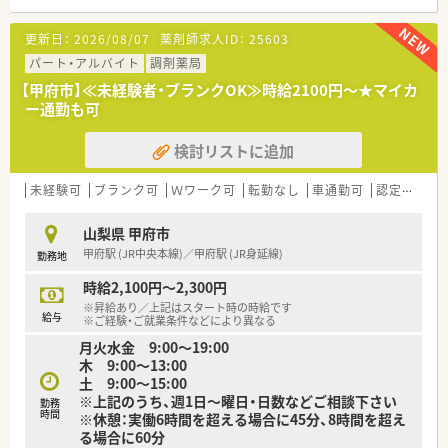
も相談可能なため、ゆとりを持って長く働き続けられる環境で
す。
更新日：
2026/08/07
薬剤師求人ID：
25603
■企業内保育所や保育園を運営しており、育児休業も3歳まで取
パート・アルバイト
調剤薬局
得可能なため、子育て中の薬剤師の方も多く活躍している職場で
す。
【甲府市】≪未経験者・ブランクOK≫時給2100円～★マイカ
ー通勤も可
検討リストに追加
未経験可
ブランク可
Ｗワーク可
転勤なし
車通勤可
認定薬剤師取得支援あり
山梨県 甲府市
甲府駅 (JR中央本線)／甲府駅 (JR身延線)
勤務地
時給2,100円～2,300円
※昇給あり／上記はスタート時の時給です
給与
※ご経験・ご就業条件などにより異なる
月火水金 9:00～19:00
木 9:00～13:00
土 9:00～15:00
※上記のうち、週1日～曜日・日数などご相談下さい
勤務
時間
※休憩：実働6時間を超える場合に45分、8時間を超え
る場合に60分