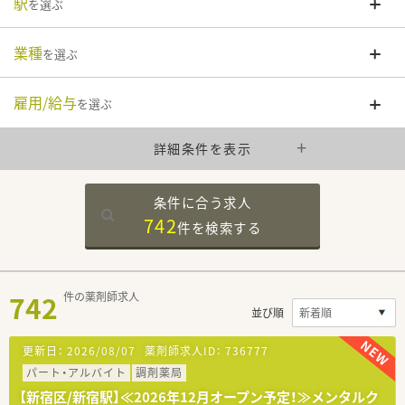
駅
を選ぶ
業種
を選ぶ
雇用/給与
を選ぶ
詳細条件を表示
条件に合う求人
742
件を
検索する
742
件の薬剤師求人
並び順
更新日：
2026/08/07
薬剤師求人ID：
736777
パート・アルバイト
調剤薬局
【新宿区/新宿駅】≪2026年12月オープン予定！≫メンタルク