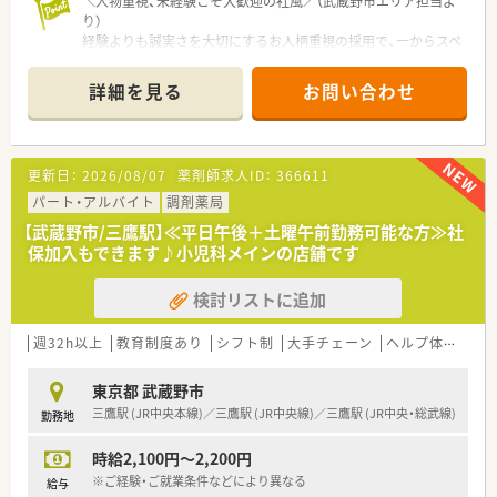
＼人物重視、未経験こそ大歓迎の社風／（武蔵野市エリア担当よ
です。
り）
■教育体制が充実しているため、未経験から基礎を学びたい方
経験よりも誠実さを大切にするお人柄重視の採用で、一からスペ
や、将来の独立を見据えて経営を学びたい方には最適な環境と言
シャリストを目指せる手厚い教育体制が整っています。
えます。
＊------------------------------------------＊
■人間関係の良さを重視しており、和気あいあいとした雰囲気の
詳細を見る
お問い合わせ
中で楽しみながらお仕事を続けたい方に自信を持って提案でき
【店舗情報と応需状況について】
る案件です。
■吉祥寺駅から徒歩12分ほどの商店街に位置しており、近隣の
大病院からクリニックまで幅広い処方箋を受け付けておりま
【法人特徴について】
更新日：
2026/08/07
薬剤師求人ID：
366611
す。
■吉祥寺エリアに特化したドミナント展開を行っているため、転
■内科、耳鼻科、小児科をメインに1日約40枚応需しており、地域
パート・アルバイト
調剤薬局
居を伴う異動の心配がなく、住み慣れた地域で腰を据えて働けま
の方々との深いコミュニケーションを大切にする環境です。
す。
【武蔵野市/三鷹駅】≪平日午後＋土曜午前勤務可能な方≫社
■在宅業務には積極的には取り組んでいない方針のため、外来の
■全店舗が基準調剤算定施設に指定されており、高い専門性を持
保加入もできます♪小児科メインの店舗です
患者様への丁寧な服薬指導や接遇に専念することが可能です。
って患者様に向き合うことができるワンランク上の環境が魅力
です。
検討リストに追加
【募集背景と求める人物像について】
■最新設備の導入に積極的でアミボイス等も活用しており、薬剤
■サービス向上のための増員募集となっており、これまでの経験
師が安心して本来の業務に集中できるインフラが整っている法
よりも誠実さや柔軟性といったお人柄を第一に考えた採用で
週32h以上
人です。
教育制度あり
シフト制
大手チェーン
ヘルプ体制充実
す。
■調剤未経験の方でも、独自のこだわりがない分だけ一から知識
東京都 武蔵野市
を吸収しやすいとして歓迎しており、40代の方まで相談可能で
三鷹駅 (JR中央本線)／三鷹駅 (JR中央線)／三鷹駅 (JR中央・総武線)
勤務地
す。
■常にスタッフへの恩返しを考えている代表が直接面接を行い、
時給2,100円～2,200円
話し方や性格から社風にマッチするかどうかを見極めていま
す。
※ご経験・ご就業条件などにより異なる
給与