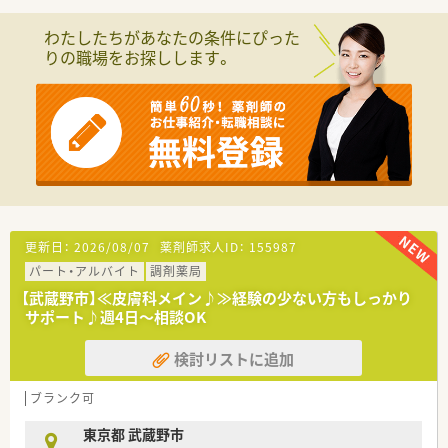
【募集背景と求める人物像について】
■地域の患者様へのサービスを維持するための、欠員補充による
わたしたちがあなたの条件にぴった
正社員募集となります。
りの職場をお探しします。
■スキルや経験よりも、誠実で真面目なお人柄を最も重視した採
用を行っています。
■調剤未経験の方を歓迎しており、素直に知識を吸収できる方を
求めております。
【勤務実態について】
■会社全体の月平均残業時間は10時間以内と、ワークライフバ
ランスを保ちやすいです。
■年間休日は120日以上あり、有給休暇も平均17日取得と、しっ
かり休める環境です。
■休日は希望の曜日で固定することも可能で、プライベートの予
更新日：
2026/08/07
薬剤師求人ID：
155987
定が立てやすいです。
パート・アルバイト
調剤薬局
【職場環境と雰囲気】
【武蔵野市】≪皮膚科メイン♪≫経験の少ない方もしっかり
■平均年齢は30代半ばと若手が中心で、活気があり和気あいあ
サポート♪週4日～相談OK
いとした雰囲気の職場です。
■人間関係の良さが自慢で、店舗間の垣根もなく、ヘルプ体制な
検討リストに追加
ど協力体制が整っています。
■店内は常に明るく清潔に保たれており、気持ちよく働くことが
ブランク可
できる環境が整備されています。
東京都 武蔵野市