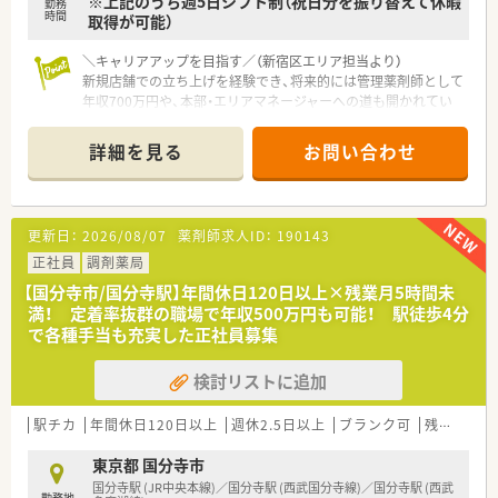
※上記のうち週5日シフト制（祝日分を振り替えて休暇
勤務
時間
取得が可能）
＼キャリアアップを目指す／（新宿区エリア担当より）
新規店舗での立ち上げを経験でき、将来的には管理薬剤師として
年収700万円や、本部・エリアマネージャーへの道も開かれてい
ます。
＊------------------------------------------＊
詳細を見る
お問い合わせ
【店舗情報と応需状況について】
■JR山手線など多数の路線が乗り入れる新宿駅から徒歩3分程
度と、通勤が非常に便利な立地です。
更新日：
2026/08/07
薬剤師求人ID：
190143
■応需科目はメンタルクリニックがメインとなる予定で、処方は
比較的軽め（1～2枚）と想定されています。
正社員
調剤薬局
■新規開局のため、応需枚数や正確な勤務者体制については、こ
【国分寺市/国分寺駅】年間休日120日以上×残業月5時間未
れから構築していくフェーズとなります。
満！ 定着率抜群の職場で年収500万円も可能！ 駅徒歩4分
で各種手当も充実した正社員募集
【募集背景と求める人物像について】
■今回は、新宿駅前に新規開局する調剤薬局のオープニングスタ
検討リストに追加
ッフ（正社員）を募集しています。
■調剤業務の経験があり、電子薬歴の操作が可能な方であれば、
どなたでもご応募いただけます。
駅チカ
年間休日120日以上
週休2.5日以上
ブランク可
残業なし(ほぼなし含む)
■病院での薬剤師経験のみの方もご相談可能ですので、調剤薬局
業務に挑戦したい方も歓迎します。
東京都 国分寺市
国分寺駅 (JR中央本線)／国分寺駅 (西武国分寺線)／国分寺駅 (西武
勤務地