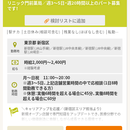
リニック門前薬局／週3～5日・週20時間以上のパート募集
です！
検討リストに追加
駅チカ
土日休み(相談可含む)
残業なし(ほぼなし含む)
転勤なし
東京都 新宿区
新宿駅 (JR山手線)／新宿駅 (JR中央本線)／新宿駅 (JR中央線)／新宿
勤務地
駅 (JR埼京
…
時給2,000円～2,400円
※経験考慮
給与
月～日祝 11：00～20：00
※週3～5日、上記店舗営業時間の中で応相談（1日8時
間勤務できる方）
勤務
※休憩：実働6時間を超える場合に45分、実働8時間を
時間
超える場合に60分
＼キャリアアップを応援／（新宿区エリア担当より）
新規オープン店舗で専門知識をアップデートでき、医療分野での
新しい価値創造に貢献しながら成長できる環境です。
＊------------------------------------------＊