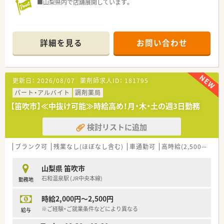
■山梨県内で店舗展開しています。
詳細を見る
お問い合わせ
更新日：
2026/08/07
薬剤師求人ID：
181795
パート・アルバイト
調剤薬局
【笛吹市】≪中抜け可能≫時給高め！月・木・土の週3日勤務
検討リストに追加
ブランク可
残業なし(ほぼなし含む)
車通勤可
高時給(2,500円以上)
山梨県 笛吹市
石和温泉駅 (JR中央本線)
勤務地
時給2,000円～2,500円
※ご経験・ご就業条件などにより異なる
給与