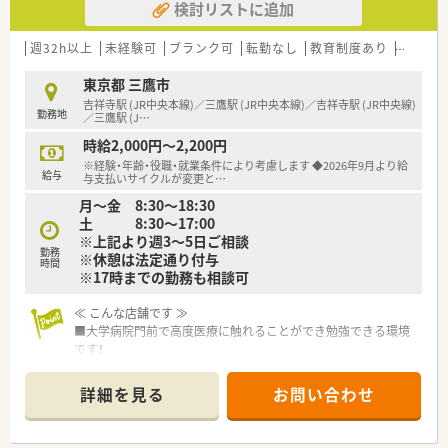
検討リストに追加
■今回は欠員補充ではなく、将来的な若返りを図るための定期採
用として40代までの経験者の方を募集しています。
■調剤業務の経験がある即戦力の方で、患者様とのコミュニケー
週32h以上
未経験可
ブランク可
転勤なし
教育制度あり
総合科
ションや日常的な雑談を大切にできる方を歓迎します。
■現場の満足度を高めるための増員募集となっており、周囲と協
東京都 三鷹市
力しながら円滑に業務を進められる方を求めています。
吉祥寺駅 (JR中央本線)／三鷹駅 (JR中央本線)／吉祥寺駅 (JR中央線)
勤務地
／三鷹駅 (J
…
【こんな方にオススメ】
時給2,000円～2,200円
■ワークライフバランスを重視したい方や、残業がほとんどない
※経験・年齢・役職・就業条件により考慮します ◆2026年9月より給
環境で仕事とプライベートを両立させたい方に最適です。
給与
与支払いサイクルが変更と
…
■患者様との対話を楽しみながら、地域密着の薬局で一人ひとり
月～金 8:30～18:30
に寄り添った医療を提供したい方を歓迎します。
土 8:30～17:00
■数字やノルマに縛られず、薬剤師としての本来の業務に専念し
※上記より週3～5日ご相談
て落ち着いて働きたいと考えている方にお勧めです。
勤務
※休憩は法定通り付与
時間
※17時までの勤務も相談可
【法人特徴について】
■東京と埼玉に12店舗を展開する地域密着型の法人で、エリア
≪ こんな店舗です ≫
を限定した出店により手厚い支援体制を誇ります。
■大学病院門前で高度医療に触れることができ勉強できる環境
■全従業員の6割以上が勤続10年以上という驚異的な定着率で、
です！
腰を据えて長く働ける土壌が完成されています。
■1日の処方箋枚数は180枚～200枚程度。
■かかりつけ薬剤師や在宅業務へのノルマは一切設けておらず、
薬剤師常勤6名・非常勤6名・事務5名の人数体制も多めです！女性
数字に追われず患者様第一の対応ができる会社です。
詳細を見る
お問い合わせ
の割合が多い店舗です♪
■基幹店となっているため、調剤機器も多く導入しています。
■実務実習生受け入れ店舗ですので、経験豊富な薬剤師が指導い