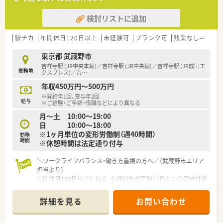
検討リストに追加
駅チカ
年間休日120日以上
未経験可
ブランク可
残業なし(ほぼなし含む)
東京都 武蔵野市
吉祥寺駅 (JR中央本線)／吉祥寺駅 (JR中央線)／吉祥寺駅 (JR成田エ
勤務地
クスプレス)／吉
…
年収450万円～500万円
※昇給年1回、賞与年2回
給与
※ご経験・ご年齢・役職などにより異なる
月～土 10:00～19:00
日 10:00～18:00
※1ヶ月単位の変形労働制（週40時間）
勤務
時間
※休憩時間は法定通り付与
＼ワークライフバランス・働き方重視の方へ／（武蔵野市エリア
担当より）
年間休日120日以上に加え、有休消化が平均17日という実績は驚
異的です。残業も月平均10時間未満と少なく、吉祥寺エリアで自
分時間を大切にしたい方に最適な環境ですよ。
詳細を見る
お問い合わせ
＊------------------------------------------＊