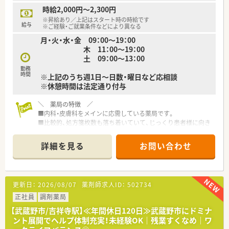
時給2,000円～2,300円
【こんな方にオススメ】
※昇給あり／上記はスタート時の時給です
■高度な薬学知識を身につけたい方や、多くの症例を経験して薬
給与
※ご経験・ご就業条件などにより異なる
剤師としてのキャリアを磨きたい方に最適です。
月・火・水・金 09：00～19：00
■残業を抑えつつも高年収を目指したい方にとって、年間休日
木 11：00～19：00
120日という好条件は非常に魅力的な環境です。
土 09：00～13：00
■ノルマに追われることなく、患者様一人ひとりと丁寧に向き合
った誠実な服薬指導を行いたい方にお勧めします。
勤務
時間
※上記のうち週1日～日数・曜日など応相談
※休憩時間は法定通り付与
＼ 薬局の特徴 ／
■内科・皮膚科をメインに応需している薬局です。
■比較的、処方箋枚数も落ち着いていて、じっくり患者様に向き
合えます。
詳細を見る
お問い合わせ
＼ 企業の特徴 ／
■東京都武蔵野市の人気エリアを中心に、11店舗の調剤薬局を
ドミナント展開しています。
■店内も明るくキレイな薬局です。
更新日：
2026/08/07
薬剤師求人ID：
502734
■社員の平均勤続年数は15年以上！
安定して長く仕事を続けられる薬局です。
正社員
調剤薬局
■認知症カフェや地域活動も積極的に実施されています。
【武蔵野市/吉祥寺駅】≪年間休日120日≫武蔵野市にドミナ
■従業員の男女比は3:7
ント展開でヘルプ体制充実！未経験OK｜残業すくなめ｜ワ
■ドミナント展開をしているためヘルプ体制も充実していま