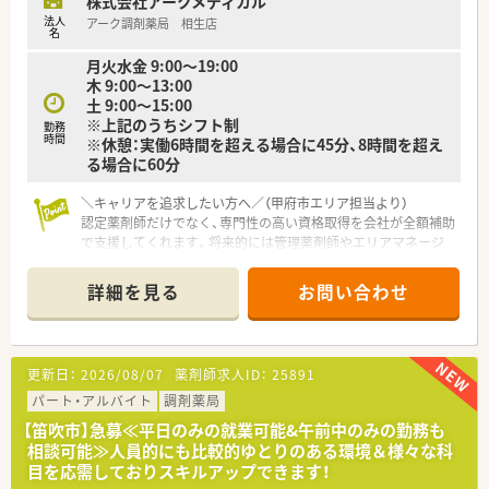
株式会社アークメディカル
法人
アーク調剤薬局 相生店
名
月火水金 9:00～19:00
木 9:00～13:00
土 9:00～15:00
※上記のうちシフト制
勤務
時間
※休憩：実働6時間を超える場合に45分、8時間を超え
る場合に60分
＼キャリアを追求したい方へ／（甲府市エリア担当より）
認定薬剤師だけでなく、専門性の高い資格取得を会社が全額補助
で支援してくれます。将来的には管理薬剤師やエリアマネージ
ャーなど、多彩なキャリアパスが用意されています。
＊------------------------------------------＊
詳細を見る
お問い合わせ
【店舗情報と応需状況について】
■甲府駅から車で約7分の場所に位置しており、内科と眼科をメ
インに1日平均60枚から70枚の処方箋を応需しております。
■眼科処方に強みを持っているため、目薬の適正使用や専門的な
更新日：
2026/08/07
薬剤師求人ID：
25891
知識を深めたい薬剤師の方にとって、非常にやりがいのある環境
です。
パート・アルバイト
調剤薬局
■近隣の医療機関との関係性も非常に良好であり、疑義照会など
【笛吹市】急募≪平日のみの就業可能&午前中のみの勤務も
もスムーズに行えるため、日々の業務にストレスなく取り組めま
相談可能≫人員的にも比較的ゆとりのある環境＆様々な科
す。
目を応需しておりスキルアップできます！