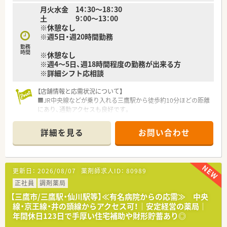
月火水金 14：30～18：30
【勤務実態について】
土 9：00～13：00
■会社全体の残業時間は月平均10時間以下と非常に少なく、仕
※休憩なし
事が終わった後のプライベートな時間も大切に過ごせる環境で
※週5日・週20時間勤務
す。
勤務
■年間休日は120日以上確保されており、曜日の固定休も相談可
時間
※休憩なし
能なため、長期的なライフプランも立てやすい勤務体制になりま
※週4～5日、週18時間程度の勤務が出来る方
す。
※詳細シフト応相談
■有給休暇の平均取得日数が年間17日以上と非常に高く、店舗
間での協力体制があるため、長期旅行を楽しむ社員の方も多いで
【店舗情報と応需状況について】
す。
■JR中央線などが乗り入れる三鷹駅から徒歩約10分ほどの距離
にあり、通勤アクセスも良好です。
【こんな取り組みをしています】
■主に近隣のクリニックから小児科の処方箋を応需しており、1
■アミボイスやAI音声薬歴システムなどの最新設備を導入する
日の枚数は60枚から70枚程度です。
ことで、業務の効率化と記載内容の充実を同時に実現させていま
詳細を見る
お問い合わせ
■現在、店舗には4名の薬剤師が在籍しており、互いに連携を取
す。
りながら業務を行っています。
■地域の方々が気軽に立ち寄れるカフェ活動や地域活動を通じ
て、地域住民の健康を支えるハブとしての役割を積極的に担って
【職場環境と雰囲気】
います。
更新日：
2026/08/07
薬剤師求人ID：
80989
■現場スタッフの意見やアイデアを尊重する風通しの良い社風
■ジェネリックの推奨を過度に行わず、患者様の満足度や利便性
で、主体的に業務改善などに取り組めます。
正社員
調剤薬局
を第一に考えた医薬品供給体制を維持する取り組みを行ってい
■産休・育休の取得実績が豊富にあり、子育て中のスタッフへの
ます。
【三鷹市/三鷹駅・仙川駅等】≪有名病院からの応需≫ 中央
理解が深く、お互いに助け合う文化があります。
線・京王線・井の頭線からアクセス可！｜安定経営の薬局｜
■調剤過誤防止のための監査システムを導入しており、薬剤師が
【法人特徴について】
年間休日123日で手厚い住宅補助や財形貯蓄あり◎
安心して業務に集中できる環境を整備しています。
■吉祥寺エリアにドミナント展開しているため転居を伴う異動