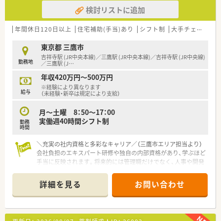
がなく、お住まいの地域で長く安定してキャリアを築くことが可
検討リストに追加
能です。
■全店舗が基準調剤算定施設になっており、最新設備の積極的な
年間休日120日以上
導入によって薬剤師が安全かつ効率的に働ける環境を整えてい
住宅補助(手当)あり
シフト制
大手チェーン
ます。
東京都 三鷹市
■薬剤師カフェや子どもカフェといった地域活動を積極的に実
施し、従来の薬局の枠を超えた地域貢献に注力している企業様で
吉祥寺駅 (JR中央本線)／三鷹駅 (JR中央本線)／吉祥寺駅 (JR中央線)
勤務地
／三鷹駅 (J
…
す。
年収420万円～500万円
※経験により異なります
給与
（未経験・新卒は規定により支給）
月～土曜 8：50～17：00
実働週40時間シフト制
勤務
時間
＼充実の社内資格と多彩なキャリア／（三鷹市エリア担当より）
会社負担のエキスパート研修や独自の内部資格があり、学ぶほど
手当に反映されます。将来的には管理職だけでなく、人事や開発
など本部へのジョブチェンジも可能ですよ！
＊------------------------------------------＊
詳細を見る
お問い合わせ
【店舗情報と応需状況について】
■最寄り駅の三鷹駅や吉祥寺駅からバスで20分ほどの場所にあ
り、地域に根差した調剤薬局となります。