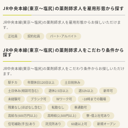
JR中央本線(東京～塩尻)の薬剤師求人を雇用形態から探す
JR中央本線(東京～塩尻)の薬剤師求人を雇用形態からお探しいただけま
す。
正社員
契約社員
パート・アルバイト
JR中央本線(東京～塩尻)の薬剤師求人をこだわり条件から
探す
JR中央本線(東京～塩尻)の薬剤師求人をこだわり条件からお探しいただけ
ます。
駅チカ
年間休日120日以上
土日祝休み
土日休み(相談可含む)
週休2.5日以上
週32h以上
新卒可
未経験可
ブランク可
Ｗワーク可
~18時までの職場
残業なし(ほぼなし含む)
転勤なし
車通勤可
高給与(600万円以上)
高時給(2,500円以上)
寮・借上社宅あり
住宅補助(手当)あり
託児所あり
60歳以上可
新規オープン