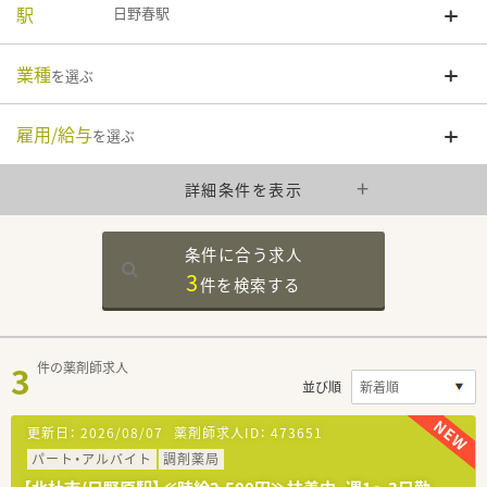
駅
日野春駅
業種
を選ぶ
雇用/給与
を選ぶ
詳細条件を表示
条件に合う求人
3
件を
検索する
3
件の薬剤師求人
並び順
更新日：
2026/08/07
薬剤師求人ID：
473651
パート・アルバイト
調剤薬局