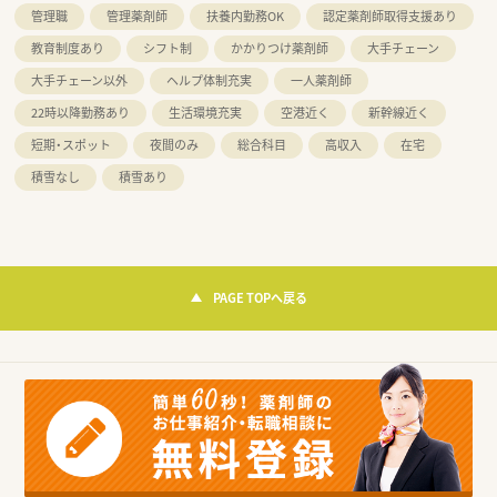
管理職
管理薬剤師
扶養内勤務OK
認定薬剤師取得支援あり
教育制度あり
シフト制
かかりつけ薬剤師
大手チェーン
大手チェーン以外
ヘルプ体制充実
一人薬剤師
22時以降勤務あり
生活環境充実
空港近く
新幹線近く
短期・スポット
夜間のみ
総合科目
高収入
在宅
積雪なし
積雪あり
PAGE TOPへ戻る