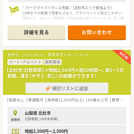
＼ワークライフバランス充実／（北杜市エリア担当より）
18時までの勤務で残業も少なく、プライベートと両立しやすい
環境です。多めの人員配置で有給休暇も取りやすいため、長く働
き続けたい方におすすめですよ！
詳細を見る
お問い合わせ
【店舗情報と応需状況について】
■日野春駅から車で9分ほどの場所に位置し、漢方や内科を中心
に応需している地域密着型の調剤薬局です。
■1日あたり40枚から50枚ほどの処方箋を受け付けており、約
更新日：
2026/08/07
薬剤師求人ID：
713673
1200品目の幅広い医薬品を取り扱っています。
■漢方のキザミや煎じなどの専門的な調剤も行っており、他では
パート・アルバイト
調剤薬局
なかなか得られない貴重な経験を積める環境です。
【北杜市/日野原駅】≪時給2,500円≫週20時間～、週3～5日
勤務。漢方（キザミ・煎じ）の経験ができます！
【法人特徴について】
■山梨県内において地域密着型の調剤薬局を3店舗展開してお
検討リストに追加
り、地元の方々の健康を幅広く支えております。
■従業員一人ひとりに寄り添った温かい経営方針を掲げている
ため、非常に風通しが良く働きやすい環境です。
転勤なし
車通勤可
高時給(2,500円以上)
60歳以上可
教育制度あり
■どの店舗においても多めの人員配置を実施しており、スタッフ
同士が助け合いながら業務を進められる社風です。
山梨県 北杜市
日野春駅 (JR中央本線)
勤務地
【勤務実態について】
■基本的に平日は18時までの開局ですが、土曜日は13時までの
時給2,500円～2,500円
半日営業のため週末の予定も立てやすいです。