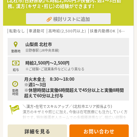
【北杜市/日野原駅】≪時給2,500円≫扶養内、週1～3日勤
務。漢方（キザミ・煎じ）の経験ができます！
検討リストに追加
転勤なし
車通勤可
高時給(2,500円以上)
扶養内勤務OK
60歳以上可
山梨県 北杜市
日野春駅 (JR中央本線)
勤務地
時給2,500円～2,500円
※ご経験・ご就業条件などにより異なる
給与
月火木金土 8:30～18:00
※週1～3日
※休憩時間は実働6時間超えで45分以上と実働8時間
勤務
時間
超えで60分以上付与
＼漢方・在宅でスキルアップ／（北杜市エリア担当より）
漢方のキザミや煎じに加え、今後は在宅医療にも注力していく方
針です。特別養護老人ホームでの多職種連携など、幅広い経験を
積みながらキャリアアップできます。
詳細を見る
お問い合わせ
【店舗情報と応需状況について】