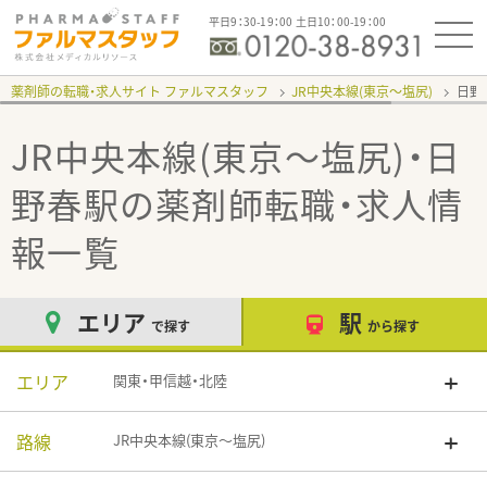
平日9：30-19：00 土日10：00-19：00
薬剤師の転職・求人サイト ファルマスタッフ
JR中央本線(東京～塩尻)
日野
JR中央本線(東京～塩尻)・日
野春駅
の薬剤師転職・求人情
報一覧
エリア
駅
で探す
から探す
エリア
関東・甲信越・北陸
路線
JR中央本線(東京～塩尻)