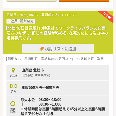
■日野春駅から車で9分ほどの場所に位置し、漢方や内科を中心
に応需している地域密着型の調剤薬局です。
■1日あたり40枚から50枚ほどの処方箋を受け付けており、約
更新日：
2026/08/07
薬剤師求人ID：
713676
1200品目の幅広い医薬品を取り扱っています。
■漢方のキザミや煎じなどの専門的な調剤も行っており、他では
正社員
調剤薬局
なかなか得られない貴重な経験を積める環境です。
【北杜市/日野春駅】18時退社でワークライフバランス充実！
漢方のキザミ・煎じの経験が積める、在宅対応にも注力中の
【法人特徴について】
増員募集です。
■山梨県内において地域密着型の調剤薬局を3店舗展開してお
り、地元の方々の健康を幅広く支えております。
検討リストに追加
■従業員一人ひとりに寄り添った温かい経営方針を掲げている
ため、非常に風通しが良く働きやすい環境です。
■どの店舗においても多めの人員配置を実施しており、スタッフ
転勤なし
車通勤可
高給与(600万円以上)
60歳以上可
教育制度あり
同士が助け合いながら業務を進められる社風です。
山梨県 北杜市
【職場環境と雰囲気】
日野春駅 (JR中央本線)
勤務地
■薬剤師は正社員2名とパート5名が在籍しており、常時2名から
3名体制で協力しながら業務を進めています。
■事務スタッフも2名配置されているため、薬剤師が調剤や服薬
年収550万円～600万円
指導といった本来の業務に専念しやすい環境です。
給与
■定着率が非常に高く、スタッフ同士の仲も良いため、新しく入
月火木金 08:30〜18:00
職される方もすぐに馴染める温かい雰囲気です。
土 08:30〜13:00
※休憩時間は実働6時間超えで45分以上と実働8時間
勤務
時間
超えで60分以上付与