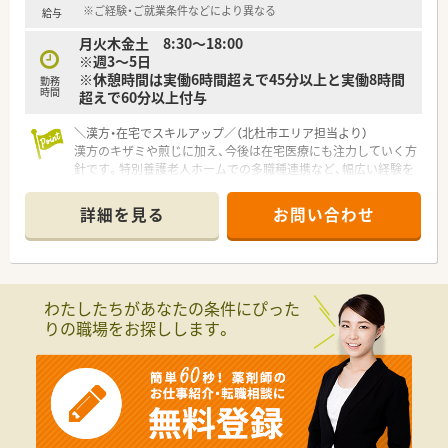
■会社全体で有給休暇の取得を積極的に促進しており、気兼ねな
※ご経験・ご就業条件などにより異なる
給与
くリフレッシュのお休みを取れる環境です。
月火木金土 8:30～18:00
■夏季休暇や年末年始の長期休暇もしっかりと取得できるため、
※週3～5日
ワークライフバランスを重視する方に適しています。
※休憩時間は実働6時間超えで45分以上と実働8時間
勤務
時間
超えで60分以上付与
【職場環境と雰囲気】
■薬剤師は正社員2名とパート5名が在籍しており、常時2名から
＼漢方・在宅でスキルアップ／（北杜市エリア担当より）
3名体制で協力しながら業務を進めています。
漢方のキザミや煎じに加え、今後は在宅医療にも注力していく方
■事務スタッフも2名配置されているため、薬剤師が調剤や服薬
針です。特別養護老人ホームでの多職種連携など、幅広い経験を
指導といった本来の業務に専念しやすい環境です。
積みながらキャリアアップできます。
■定着率が非常に高く、スタッフ同士の仲も良いため、新しく入
職される方もすぐに馴染める温かい雰囲気です。
詳細を見る
お問い合わせ
【店舗情報と応需状況について】
■日野春駅から車で9分ほどの場所に位置し、漢方や内科を中心
に応需している地域密着型の調剤薬局です。
■1日あたり40枚から50枚ほどの処方箋を受け付けており、約
1200品目の幅広い医薬品を取り扱っています。
わたしたちがあなたの条件にぴった
■漢方のキザミや煎じなどの専門的な調剤も行っており、他では
りの職場をお探しします。
なかなか得られない貴重な経験を積める環境です。
【法人特徴について】
■山梨県内において地域密着型の調剤薬局を3店舗展開してお
り、地元の方々の健康を幅広く支えております。
■従業員一人ひとりに寄り添った温かい経営方針を掲げている
ため、非常に風通しが良く働きやすい環境です。