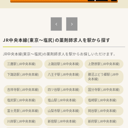
■どの店舗においても多めの人員配置を実施しており、スタッフ
同士が助け合いながら業務を進められる社風です。
【職場環境と雰囲気】
■薬剤師は正社員2名とパート5名が在籍しており、常時2名から
3名体制で協力しながら業務を進めています。
■事務スタッフも2名配置されているため、薬剤師が調剤や服薬
指導といった本来の業務に専念しやすい環境です。
JR中央本線(東京～塩尻)の薬剤師求人を駅から探す
■定着率が非常に高く、スタッフ同士の仲も良いため、新しく入
職される方もすぐに馴染める温かい雰囲気です。
JR中央本線(東京～塩尻)の薬剤師求人を駅からお探しいただけます。
三鷹駅 (JR中央本線)
上諏訪駅 (JR中央本線)
上野原駅 (JR中央本線)
下諏訪駅 (JR中央本線)
八王子駅 (JR中央本線)
勝沼ぶどう郷駅 (JR中
央本線)
吉祥寺駅 (JR中央本線)
四ツ谷駅 (JR中央本線)
国分寺駅 (JR中央本線)
塩尻駅 (JR中央本線)
塩山駅 (JR中央本線)
塩崎駅 (JR中央本線)
富士見駅 (JR中央本線)
山梨市駅 (JR中央本線)
岡谷駅 (JR中央本線)
川岸駅 (JR中央本線)
新宿駅 (JR中央本線)
新府駅 (JR中央本線)