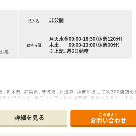
度を活用している薬剤師も多く、小学校卒業まで勤務時間を調
1ヶ月以上の育児休暇を取得するなど、性別を問わず家庭と仕事
非公開
法人名
月火水金09:00-18:30（休憩120分）
木土 09:00-13:00（休憩00分）
勤務時間
※上記、週6日勤務
後決定。
県、栃木県、群馬県、茨城県、北海道、神奈川県にて約200店舗
運営を行うなど、幅広い分野から地域医療・福祉を支えています
ャリアが積めます。「地域包括ケア」を重要なテーマとしており
この求人に
需しています。
詳細を見る
お問い合わせ
、1人薬剤師の店舗です。