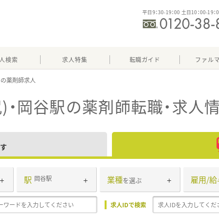
平日9：30-19：00 土日10：00-19：
人検索
求人特集
転職ガイド
ファル
駅
)・岡谷駅
の薬剤師転職・求人
す
駅
業種
雇用/給
岡谷駅
を選ぶ
求人IDで検索