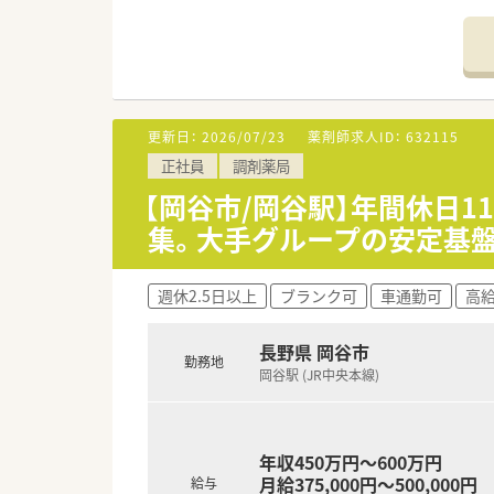
【法人特徴について】
■山梨県と長野県に店舗を展開
■独立支援制度が整備されてお
■地域住民の健康サポートや医
更新日：
2026/07/23
薬剤師求人ID：
632115
【求人情報について】
正社員
調剤薬局
■正社員としての採用で、年収は
■年間休日は123日と非常に多
【岡谷市/岡谷駅】年間休日1
■昇給は年に1回実施されてお
集。大手グループの安定基
【勤務実態について】
■有給休暇の取得率は100％を
週休2.5日以上
ブランク可
車通勤可
高給
■処方箋枚数に対して人員が厚
■夏季休暇は7月から9月の間で
長野県 岡谷市
勤務地
岡谷駅 (JR中央本線)
年収450万円～600万円
月給375,000円～500,000円
給与