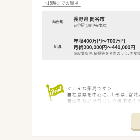
~18時までの職場
■子育てをしながら時短勤務制
■男性のエリアマネージャーも
長野県 岡谷市
勤務地
岡谷駅 (JR中央本線)
年収400万円～700万円
月給200,000円～440,000円
給与
※就業条件、経験等を考慮のうえ、面接
＜こんな薬局です＞
■福島県を中心に、山形県、宮城
■調剤薬局以外にも介護施設の
■幅広い医療分野で充実したキ
■病内科, 消化器科メインに応
■1日の処方枚数は40枚程度で
＜フォロー体制◎＞