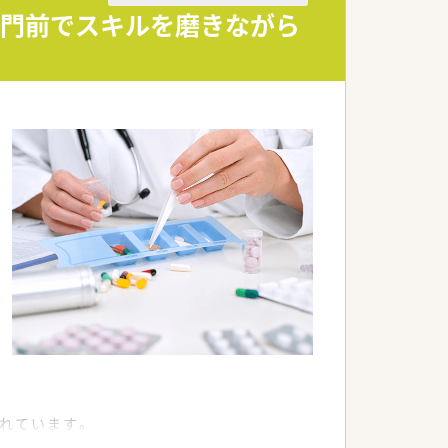
病院門前でスキルを磨きながら
れています。
。