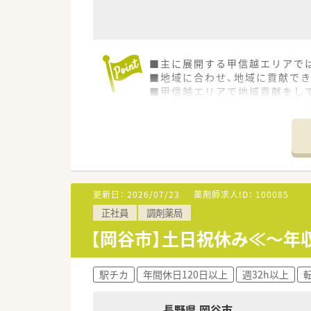
■主に展開する甲信越エリアで
■地域に合わせ、地域に貢献で
■甲信越エリアで地域貢献をし
更新日：
2026/07/23
薬剤師求人ID：
100085
正社員
調剤薬局
【岡谷市】土日祝休み≪～年
駅チカ
年間休日120日以上
週32h以上
長野県 岡谷市