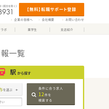
00
（祝日を除く）
【無料】転職サポート登録
企業の皆様へ
会社概要
お問い合わせ
マラボ
薬学生
支店紹介
情報一覧
駅
から探す
条件に合う求人
与
を選ぶ
12
件を
検索する