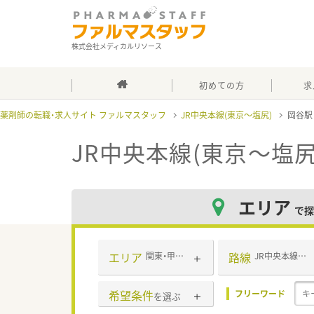
株式会社メディカルリソース
初めての方
求
薬剤師の転職・求人サイト ファルマスタッフ
JR中央本線(東京～塩尻)
岡谷
JR中央本線(東京～塩尻
エリア
で探
エリア
路線
関東・甲信越・北陸
JR中央本線(東京～塩尻)
希望条件
フリーワード
を選ぶ