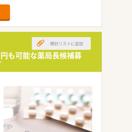
す。
検討リストに追加
。
0万円も可能な薬局長候補募
す
す。
す。