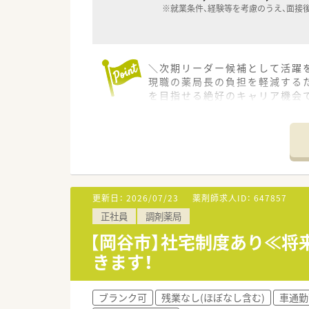
※就業条件、経験等を考慮のうえ、面接
＼次期リーダー候補として活躍を
現職の薬局長の負担を軽減する
を目指せる絶好のキャリア機会
【店舗情報と応需状況について】
■JR中央本線の岡谷駅から徒
■月曜日から金曜日の営業時間は
■地域の健康を支える「面対応
【法人特徴について】
更新日：
2026/07/23
薬剤師求人ID：
647857
■明治37年の創設から100年
正社員
調剤薬局
■富士薬品グループの一員とし
す。
【岡谷市】社宅制度あり≪将
■2025年には売上高600億
きます！
【こんな方が活躍中】
■病院での勤務経験のみをお持
ブランク可
残業なし(ほぼなし含む)
車通勤
す。