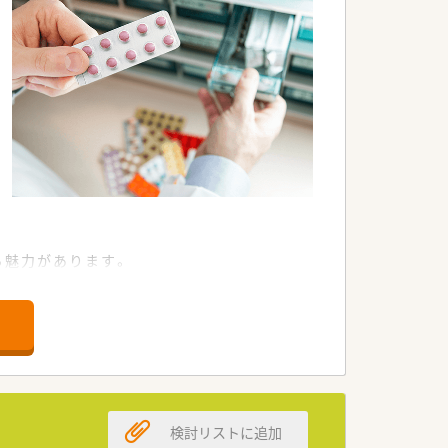
る魅力があります。
ほか専門性の高い知識を習得できる環境
ーなども開いております。
検討リストに追加