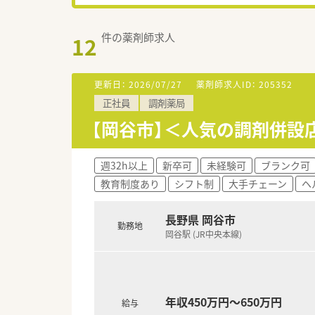
件の薬剤師求人
12
更新日：
2026/07/27
薬剤師求人ID：
205352
正社員
調剤薬局
【岡谷市】＜人気の調剤併設
週32h以上
新卒可
未経験可
ブランク可
教育制度あり
シフト制
大手チェーン
ヘ
長野県 岡谷市
勤務地
岡谷駅 (JR中央本線)
年収450万円～650万円
給与