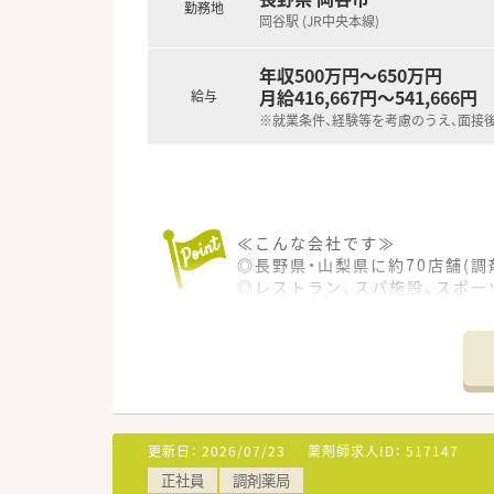
勤務地
岡谷駅 (JR中央本線)
年収500万円～650万円
月給416,667円～541,666円
給与
※就業条件、経験等を考慮のうえ、面接
≪こんな会社です≫
◎長野県・山梨県に約70店舗(
◎レストラン、スパ施設、スポ
◎社員の自主性を重んじており
があります。
◎地域貢献活動も盛んで運動・
≪福利厚生・教育制度の充実≫
◎認定薬剤師資格取得は会社全
◎産休取得率100％、また育休復
更新日：
2026/07/23
薬剤師求人ID：
517147
◎スポーツジムやスパは社員は
正社員
調剤薬局
◎月に1回、製薬メーカーの勉強