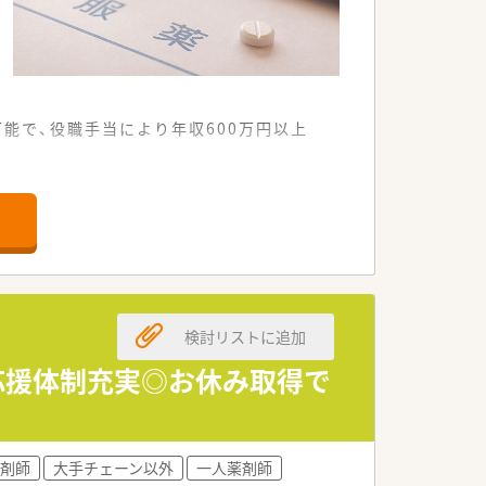
能で、役職手当により年収600万円以上
方箋を面で応需している店舗です。
、生活リズムを整えやすい環境です。
い服薬指導を提供することが可能です。
薬局を70店舗以上展開しています。
検討リストに追加
期的なキャリア形成を図ることが可能で
応援体制充実◎お休み取得で
けている勢いのある成長企業です。
習得し、即戦力として多数活躍していま
剤師
大手チェーン以外
一人薬剤師