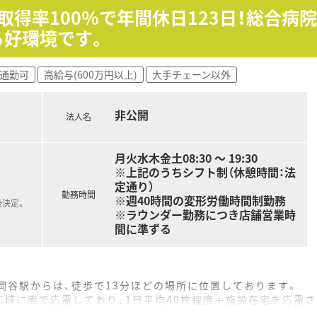
取得率100％で年間休日123日！総合
る好環境です。
ふれることができます！
ありません。
通勤可
高給与(600万円以上)
大手チェーン以外
非公開
法人名
月火水木金土08:30 ～ 19:30
※上記のうちシフト制（休憩時間：法
定通り）
勤務時間
※週40時間の変形労働時間制勤務
後決定。
※ラウンダー勤務につき店舗営業時
間に準ずる
岡谷駅からは、徒歩で13分ほどの場所に位置しております。
域に面で応需しており、1日平均40枚程度＋施設在宅を応需さ
3名の薬剤師を配置しており、非常にゆとりある人員体制です