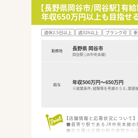
【長野県岡谷市/岡谷駅】有給
≪店舗特徴≫
年収650万円以上も目指せ
◎面対応の環境で様々な科目に
◎転居をともなう異動の心配は
週休2.5日以上
週32h以上
ブランク可
車
長野県 岡谷市
勤務地
岡谷駅 (JR中央本線)
年収500万円～650万円
給与
※就業条件、経験等を考慮のうえ、面接
【店舗情報と応需状況について】
■最寄り駅であるJR中央本線の
■処方箋は近隣の総合病院から広
■1日の処方箋枚数に対して常時