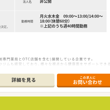
非公開
法人名
月火水木金 09:00～13:00/14:00～
18:00（休憩60分）
勤務時間
※上記のうち週40時間勤務
後決定。
調剤専門薬局とOTC店舗を含む)展開している企業です。
ーツジムも経営しており、様々な視点から健康面をサポートでき
、都度開催される勉強会や研修にて、今後ニーズが高まる在宅の
この求人に
食事などの面より身体を整えるセルフメディケーションのセミナ
詳細を見る
お問い合わせ
額負担
帰率も100％！
無料で使用可能、社員割引制度あり
会を実施