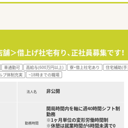
店舗＞借上げ社宅有り、正社員募集です！
車通勤可
高給与(600万円以上)
寮・借上社宅あり
住宅補助(手
ルプ体制充実
~18時までの職場
非公開
法人名
開局時間内を軸に週40時間シフト制
勤務
※1ヶ月単位の変形労働時間制
勤務時間
※休憩は就業時間が6時間未満で0