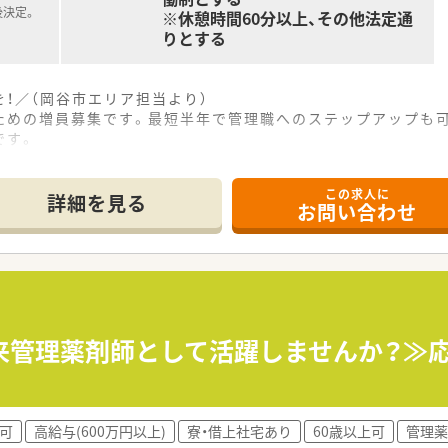
後決定。
※休憩時間60分以上、その他法定通
りとする
！／（岡谷市エリア担当より）
ための増員募集です。最短半年で管理職へのステップアップも可
です。
この求人に
歩3分という好立地にあり、近隣の医療機関から多岐にわたる処
詳細を見る
お問い合わせ
18時半までとなっており、土曜日は午前中のみの開局のため
」の薬局として、患者様一人ひとりとじっくり向き合い、質の高
以上の歴史を誇り、現在は長野県を中心にドラッグストアや調剤
て盤石な経営基盤を確立しており、安定した就業環境の中で長
来管理薬剤師として活躍しませんか？≫
円を目標に掲げ、北陸や甲信越、東北エリアへも積極的に進出を続
ちの方でも、これまでの知識を活かしながら調剤薬局のスキルを
可
高給与(600万円以上)
寮・借上社宅あり
60歳以上可
管理薬