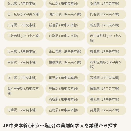
塩尻駅 (JR中央本線)
塩山駅 (JR中央本線)
塩崎駅 (JR中央本線)
社員と社長との垣根が低く、雰囲気やチームワークを大事にし
ています。
■管理薬剤師、マネージャーなどポジションも複数あり、
富士見駅 (JR中央本線)
山梨市駅 (JR中央本線)
岡谷駅 (JR中央本線)
チャレンジしたいという自主性を大事にしてくれる社風がご
ざいます。
川岸駅 (JR中央本線)
新宿駅 (JR中央本線)
新府駅 (JR中央本線)
日野春駅 (JR中央本線)
日野駅 (JR中央本線)
春日居町駅 (JR中央本
線)
東京駅 (JR中央本線)
東山梨駅 (JR中央本線)
猿橋駅 (JR中央本線)
甲府駅 (JR中央本線)
相模湖駅 (JR中央本線)
石和温泉駅 (JR中央本
線)
立川駅 (JR中央本線)
竜王駅 (JR中央本線)
茅野駅 (JR中央本線)
西八王子駅 (JR中央本
豊田駅 (JR中央本線)
辰野駅 (JR中央本線)
線)
酒折駅 (JR中央本線)
長坂駅 (JR中央本線)
青柳駅 (JR中央本線)
韮崎駅 (JR中央本線)
高尾駅 (JR中央本線)
JR中央本線(東京～塩尻)の薬剤師求人を業種から探す