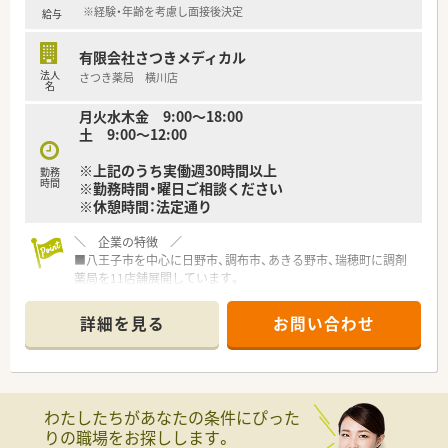
※経験・年齢を考慮し面接後決定
給与
有限会社さつきメディカル
法人
さつき薬局 横川店
名
月火水木金 9:00～18:00
土 9:00～12:00
※上記のうち実働週30時間以上
勤務
時間
※勤務時間・曜日ご相談ください
※休憩時間：法定通り
＼ 企業の特徴 ／
■八王子市を中心に日野市、調布市、あきる野市、瑞穂町に調剤
薬局を11店舗展開しています。
転居を伴う異動もなく地域に密着しご勤務することができま
す。
詳細を見る
お問い合わせ
■調剤薬局事業以外にも介護事業の関連会社を運営しており、安
定した経営基盤がございます。
■病院門前、面対応店舗、在宅メイン店舗など様々な店舗にてご
経験が積むことができます。
■在宅医療も以前から積極的に取り組み、八王子市において最も
わたしたちがあなたの条件にぴった
施設・在宅が多く地域に根ざした展開を行っております。
りの職場をお探しします。
■門前のドクターとも良い信頼関係ができているため疑義照会