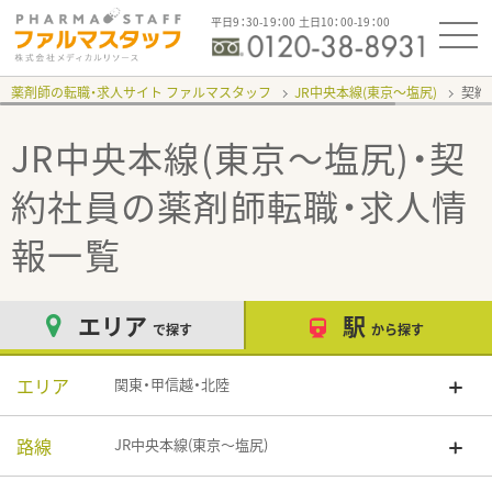
平日9：30-19：00 土日10：00-19：00
薬剤師の転職・求人サイト ファルマスタッフ
JR中央本線(東京～塩尻)
契約
JR中央本線(東京～塩尻)・契
約社員
の薬剤師転職・求人情
報一覧
エリア
駅
で探す
から探す
エリア
関東・甲信越・北陸
路線
JR中央本線(東京～塩尻)