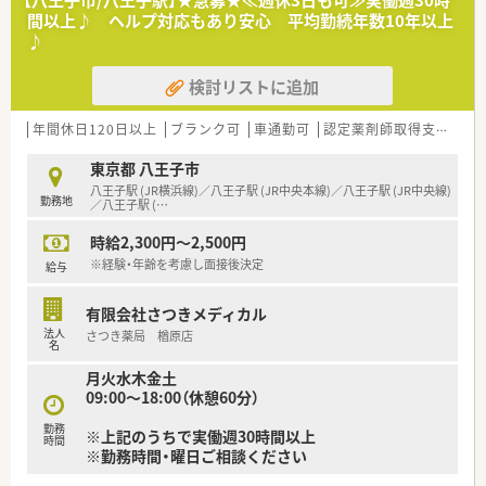
【八王子市/八王子駅】★急募★≪週休3日も可≫実働週30時
間以上♪ ヘルプ対応もあり安心 平均勤続年数10年以上
♪
検討リストに追加
年間休日120日以上
ブランク可
車通勤可
認定薬剤師取得支援あり
東京都 八王子市
八王子駅 (JR横浜線)／八王子駅 (JR中央本線)／八王子駅 (JR中央線)
勤務地
／八王子駅 (
…
時給2,300円～2,500円
※経験・年齢を考慮し面接後決定
給与
有限会社さつきメディカル
法人
さつき薬局 楢原店
名
月火水木金土
09:00～18:00（休憩60分）
勤務
※上記のうちで実働週30時間以上
時間
※勤務時間・曜日ご相談ください