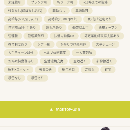
未経験可
ブランク可
Ｗワーク可
~18時までの職場
残業なし(ほぼなし含む)
転勤なし
車通勤可
高給与(600万円以上)
高時給(2,500円以上)
寮・借上社宅あり
住宅補助(手当)あり
託児所あり
60歳以上可
新規オープン
管理職
管理薬剤師
扶養内勤務OK
認定薬剤師取得支援あり
教育制度あり
シフト制
かかりつけ薬剤師
大手チェーン
大手チェーン以外
ヘルプ体制充実
一人薬剤師
22時以降勤務あり
生活環境充実
空港近く
新幹線近く
短期・スポット
夜間のみ
総合科目
高収入
在宅
積雪なし
積雪あり
PAGE TOPへ戻る