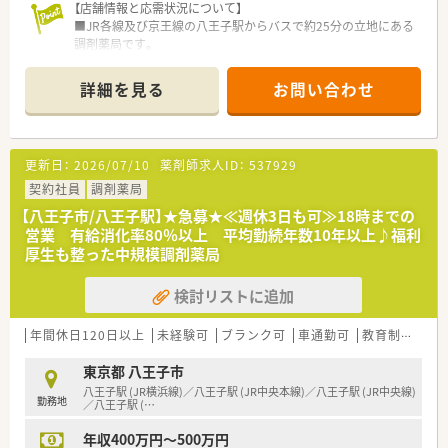
【店舗情報と応需状況について】
■JR各線及び京王線の八王子駅からバスで約25分の立地にある
調剤薬局です。
■応需科目は耳鼻科が50%、在宅医療が50%と専門性を高めら
れる環境が整っています。
詳細を見る
お問い合わせ
■処方箋応需枚数は月間約1,000枚で、薬剤師は常時5名程度と
厚めの体制です。
【勤務実態について】
更新日：
2026/07/10
薬剤師求人ID：
537929
■1店舗あたりの人員配置が厚く、残業時間は月平均10時間程度
と少なめです。
契約社員
調剤薬局
■有給休暇の取得率は80％以上と高く、お休みが取りやすい環
【八王子市/八王子駅】★急募★≪週休3日も可≫18時までの
境を実現しています。
営業 有給消化率80％以上 平均勤続年数10年以上♪福利
■産休・育休の取得実績が多数あり、男性の育休取得実績も複数
厚生も整った中規模調剤薬局
ございます。
検討リストに追加
【法人特徴について】
■八王子市を中心に多摩エリアで11店舗を展開し、転居を伴う
異動はありません。
年間休日120日以上
未経験可
ブランク可
車通勤可
教育制度あり
■調剤薬局事業のほか介護関連事業も運営しており、安定した経
営基盤が魅力です。
東京都 八王子市
■病院門前や在宅メインなど多様な店舗形態があり、幅広い経験
八王子駅 (JR横浜線)／八王子駅 (JR中央本線)／八王子駅 (JR中央線)
勤務地
を積むことが可能です。
／八王子駅 (
…
年収400万円～500万円