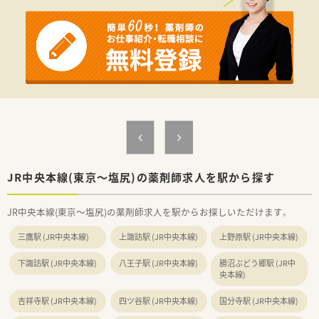
等もしやすく
勉強会も処方元と行うなどストレスなくご勤務ができます。
■一般薬剤師から薬局長（管理薬剤師）というキャリアだけでな
く、
複数ある専門チーム活動の要職のポジションもあり
チャレンジしたいという自主性を大事にしてくれる社風がご
ざいます。
■研修制度は3ヶ月に1回メーカーの講師を招いての外部研修あ
り。
教育チーム主体のOJT研修、勉強会（各店舗）。e-learningは全
額会社負担です。
■1店舗辺りの人員が多く、本部付けの薬剤師も配置している
為、
お休みが取りやすくライフワークバランスのよい会社です。
JR中央本線(東京～塩尻)の薬剤師求人を駅から探す
■年間休日125日程度！
有給休暇取得率は80％以上！
JR中央本線(東京～塩尻)の薬剤師求人を駅からお探しいただけます。
残業は月10時間程度！
仕事とお休みのメリハリが効きワークライフバランスがとれ
三鷹駅 (JR中央本線)
上諏訪駅 (JR中央本線)
上野原駅 (JR中央本線)
る環境です。
■実働週30～35時間の準社員制度もあり！
下諏訪駅 (JR中央本線)
八王子駅 (JR中央本線)
勝沼ぶどう郷駅 (JR中
■産休・育休の実績も多く取得後に復帰している方も数多くいら
央本線)
っしゃいます。
■平均勤続年数10年と長くご就業できる環境です。
吉祥寺駅 (JR中央本線)
四ツ谷駅 (JR中央本線)
国分寺駅 (JR中央本線)
■社員の自主性を大事にしており、若手社員の意見も取り入れて
くれるなど、