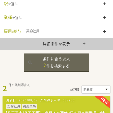
駅
を選ぶ
業種
を選ぶ
雇用/給与
契約社員
詳細条件を表示
条件に合う求人
2
件を
検索する
2
件の薬剤師求人
並び順
更新日：
2026/08/07
薬剤師求人ID：
537932
契約社員
調剤薬局