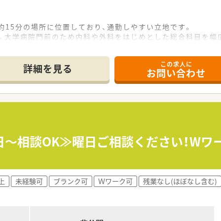
約15分の場所に位置しており、通勤しやすい立地です。
し、大学病院門前のため内科や外科をはじめとした総合科目を幅
6名、事務員5名の計17名体制で、余裕を持って業務にあたれま
この求人に
て】
詳細を見る
お問い合わせ
加に伴う増員募集であり、組織体制を強化することが目的です。
剤師を歓迎しており、調剤未経験者も応募可能です。
り、責任感を持って業務に取り組める方を求めています。
マが一切設定されていないため、純粋に患者様の健康を第一に考
国平均より高く、重い疾患の処方箋も扱うため、専門性の高いス
3日～相談OK≫曜日ご相談ください！W
慣れた地域で腰を据えて長く働き続けられる安定感は他社にはな
い方や、多くの症例を経験して薬剤師としてのキャリアを磨きた
上
未経験可
ブランク可
Ｗワーク可
残業なし(ほぼなし含む)
したい方にとって、年間休日120日という好条件は非常に魅力
患者様一人ひとりと丁寧に向き合った誠実な服薬指導を行いたい