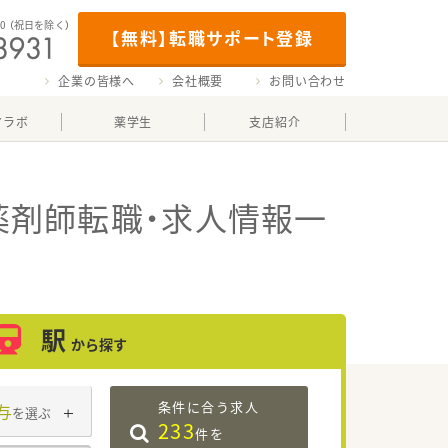
00
（祝日を除く）
【無料】転職サポート登録
企業の皆様へ
会社概要
お問い合わせ
マラボ
薬学生
支店紹介
薬剤師転職・求人情報一
駅
から探す
条件に合う求人
与
を選ぶ
233
件を