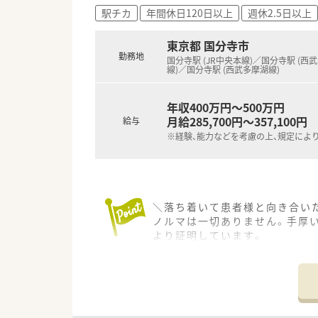
■週3日～5日で1日8時間の勤
駅チカ
年間休日120日以上
週休2.5日以上
■業績と実績に応じて昇給制度
東京都 国分寺市
勤務地
国分寺駅 (JR中央本線)／国分寺駅 (西
線)／国分寺駅 (西武多摩湖線)
年収400万円～500万円
月給285,700円～357,100円
給与
※経験、能力などを考慮の上、規定によ
＼落ち着いて患者様と向き合い
ノルマは一切ありません。手厚
より証明しています。
＊------------------------------
【店舗情報と応需状況について】
■国分寺駅から徒歩4分の好立地
■薬剤師は常時4名から5名体