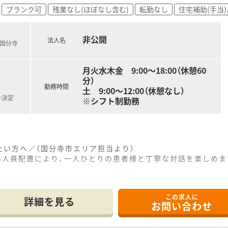
務ができる方を募集しており、フルタイムに近い形でしっかりと
ブランク可
残業なし(ほぼなし含む)
転勤なし
住宅補助(手当
が設けられており、通勤交通費もしっかりと支給されるため安
非公開
法人名
武国分寺
月火水木金 9:00～18:00（休憩60
分）
勤務時間
土 9:00～12:00（休憩なし）
り決定
※シフト制勤務
たい方へ／（国分寺市エリア担当より）
い人員配置により、一人ひとりの患者様と丁寧な対話を楽しめま
------------＊
この求人に
詳細を見る
お問い合わせ
で、内科や整形外科をメインに1日40枚から50枚の処方箋を
制で配置しており、一人ひとりの業務負担が少なく余裕を持って