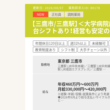
■近隣の医療機関と非常に良好
更新日：
2026/08/07
薬剤師求人ID：
80178
【募集背景と求める人物像につい
NEW
正社員
調剤薬局
■今回は欠員補充ではなく、将
■調剤業務の経験がある即戦力
【三鷹市/三鷹駅】＜大学病
■現場の満足度を高めるための
台シフトあり！経営も安定
【こんな方にオススメ】
■ワークライフバランスを重視
年間休日120日以上
週32h以上
未経験可
■患者様との対話を楽しみなが
教育制度あり
シフト制
大手チェーン以外
■数字やノルマに縛られず、薬
【法人特徴について】
東京都 三鷹市
■東京と埼玉に12店舗を展開
勤務地
三鷹駅 (JR中央本線)／三鷹駅 (JR中央
■全従業員の6割以上が勤続10
駅 (JR成田エクスプレス)／三鷹駅
…
■かかりつけ薬剤師や在宅業務
年収460万円～600万円
月給330,000円～420,000円
給与
※経験・年齢・役職・就業条件により考慮
◆2026年9月より給与支払いサイクル
と
…