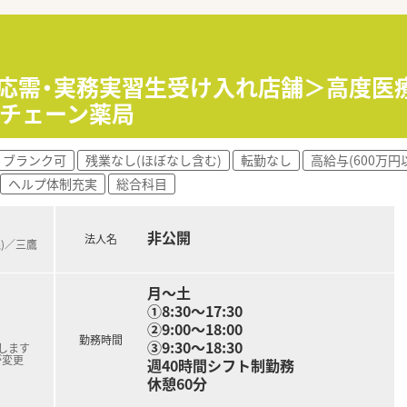
な関係を築いているため、疑義照会などもスムーズに行える働き
て】
来的な若返りを図るための定期採用として40代までの経験者の
の方で、患者様とのコミュニケーションや日常的な雑談を大切に
院応需・実務実習生受け入れ店舗＞高度医療
増員募集となっており、周囲と協力しながら円滑に業務を進めら
のチェーン薬局
したい方や、残業がほとんどない環境で仕事とプライベートを両
ブランク可
残業なし(ほぼなし含む)
転勤なし
高給与(600万円
ら、地域密着の薬局で一人ひとりに寄り添った医療を提供したい
ヘルプ体制充実
総合科目
剤師としての本来の業務に専念して落ち着いて働きたいと考えて
非公開
する地域密着型の法人で、エリアを限定した出店により手厚い支
法人名
線)／三鷹
年以上という驚異的な定着率で、腰を据えて長く働ける土壌が完
へのノルマは一切設けておらず、数字に追われず患者様第一の対
月～土
①8:30～17:30
②9:00～18:00
勤務時間
③9:30～18:30
します
が変更
週40時間シフト制勤務
休憩60分