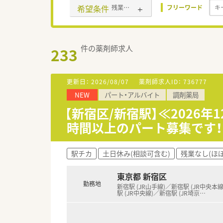
希望条件
残業なし(ほぼなし含む)
フリーワード
件の薬剤師求人
233
更新日：
2026/08/07
薬剤師求人ID：
736777
NEW
パート・アルバイト
調剤薬局
【新宿区/新宿駅】≪2026
時間以上のパート募集です！
駅チカ
土日休み(相談可含む)
残業なし(ほ
東京都 新宿区
勤務地
新宿駅 (JR山手線)／新宿駅 (JR中央本
駅 (JR中央線)／新宿駅 (JR埼京
…