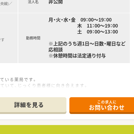
非公開
法人名
中央線)／
月・火・水・金 09：00～19：00
木 11：00～19：00
土 09：00～13：00
勤務時間
です
※上記のうち週1日～日数・曜日など
応相談
※休憩時間は法定通り付与
している薬局です。
いていて、じっくり患者様に向き合えます。
この求人に
中心に、11店舗の調剤薬局をドミナント展開しています。
詳細を見る
お問い合わせ
す。
上！
る薬局です。
極的に実施されています。