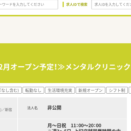
求人IDで検索
年12月オープン予定！≫メンタルクリニック
ぼなし含む)
転勤なし
生活環境充実
新規オープン
シフト制
非公開
法人名
線)／新宿
月～日祝 11：00～20：00