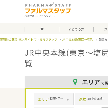
株式会社メディカルリソース
初めての方
求
薬剤師の転職・求人サイト ファルマスタッフ
JR中央本線(東京～塩尻)
残業な
JR中央本線(東京～塩尻
覧
エリア
で探
エリア
路線
関東・甲信越・北陸
JR中央本線(東京～塩尻)