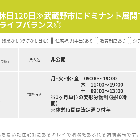
めヘルプ体制も充実しています。
く人もいらっしゃいます。
間休日120日≫武蔵野市にドミナント展
なっており、ワンランク上の薬剤師の仕事ができます。
クライフバランス◎
に導入し、薬剤師が安心して勤務できる環境を用意。
です。
残業なし(ほぼなし含む)
住宅補助(手当)あり
教育制度あり
シ
が中心となり幅広い年代の方が活躍しています。
店舗の人とも仲が良く協力体制は整っておりますよ。
非公開
法人名
りと教えて頂けるので、意欲のある人は大歓迎です。
中央線)／
月・火・水・金 09：00～19：00
勤距離を考慮して決定となります。
木 11：00～19：00
土 09：00～13：00
勤務時間
※1ヶ月単位の変形労働制（週40時
る
間）
※休憩時間は法定通り付与
落ち着いた住宅街にあるキレイで清潔感あふれる調剤薬局です