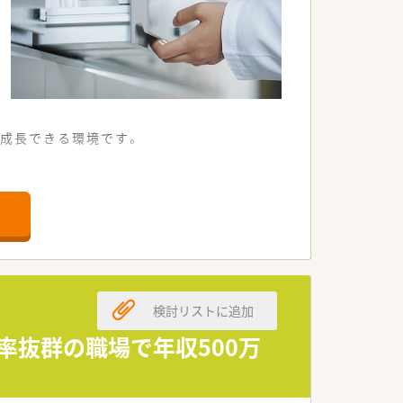
成長できる環境です。
す。
れています。
なります。
定した企業となります。
検討リストに追加
を遂げている法人です。
く期待されております。
率抜群の職場で年収500万
験を考慮して決定いたします。