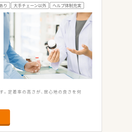
収入を確保したい方に最適です。
)あり
大手チェーン以外
ヘルプ体制充実
心して長く働くことができます。
す。定着率の高さが、居心地の良さを何
受け付けています。
対応が可能です。