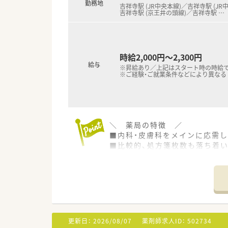
勤務地
吉祥寺駅 (JR中央本線)／吉祥寺駅 (JR
吉祥寺駅 (京王井の頭線)／吉祥寺駅
…
時給2,000円～2,300円
給与
※昇給あり／上記はスタート時の時給
※ご経験・ご就業条件などにより異なる
＼ 薬局の特徴 ／
■内科・皮膚科をメインに応需
■比較的、処方箋枚数も落ち着
＼ 企業の特徴 ／
■東京都武蔵野市の人気エリアを
■店内も明るくキレイな薬局で
■社員の平均勤続年数は15年以
安定して長く仕事を続けられ
■認知症カフェや地域活動も積
更新日：
2026/08/07
薬剤師求人ID：
502734
■従業員の男女比は3:7