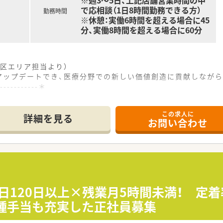
※週3～5日、上記店舗営業時間の中
で応相談（1日8時間勤務できる方）
勤務時間
※休憩：実働6時間を超える場合に45
分、実働8時間を超える場合に60分
区エリア担当より）
アップデートでき、医療分野での新しい価値創造に貢献しながら
------------＊
この求人に
り入れる新宿駅から徒歩3分程度と、通勤が非常に便利な立地で
詳細を見る
お問い合わせ
がメインとなる予定で、処方は比較的軽め（1～2枚）と想定さ
正確な勤務者体制については、これから構築していくフェーズと
を事業の基盤としており、医療分野において多角的に展開する安
値を創造するという理念のもとで、常に新しい挑戦を続けて成長
ける環境づくりを重視しており、今後も安定した事業拡大が大き
日120日以上×残業月5時間未満！ 定着
種手当も充実した正社員募集
の募集であり、時給などの給与条件についてはこれまでのご経