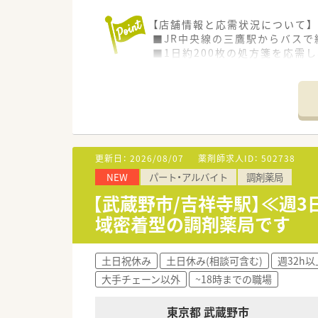
【店舗情報と応需状況について】
■JR中央線の三鷹駅からバスで
■1日約200枚の処方箋を応需
■常勤薬剤師6名、非常勤薬剤師
【募集背景と求める人物像につい
■今回の募集は、処方箋枚数増
■20代から30代半ばの若手薬
■経験よりも人柄を重視してお
更新日：
2026/08/07
薬剤師求人ID：
502738
【やりがい/おすすめポイント】
NEW
パート・アルバイト
調剤薬局
■かかりつけや在宅業務のノル
■処方箋1枚あたりの単価が全
【武蔵野市/吉祥寺駅】≪週
■転居を伴う異動がなく、住み
域密着型の調剤薬局です
【こんな方にオススメ】
■高度な薬学知識を身につけた
土日祝休み
土日休み(相談可含む)
週32h以
■残業を抑えつつも高年収を目指
大手チェーン以外
~18時までの職場
■ノルマに追われることなく、
東京都 武蔵野市