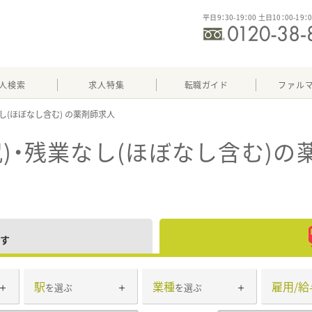
平日9：30-19：00 土日10：00-19：
人検索
求人特集
転職ガイド
ファル
し(ほぼなし含む)
)・残業なし(ほぼなし含む)
の
す
駅
業種
雇用/給
を選ぶ
を選ぶ