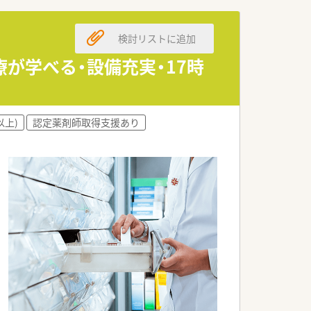
やすい環境です。
検討リストに追加
方を募集しています。
できる方を歓迎します。
が学べる・設備充実・17時
れる方を求めています。
立させたい方に最適です。
以上)
認定薬剤師取得支援あり
方を歓迎します。
いる方にお勧めです。
援体制を誇ります。
成されています。
応ができる会社です。