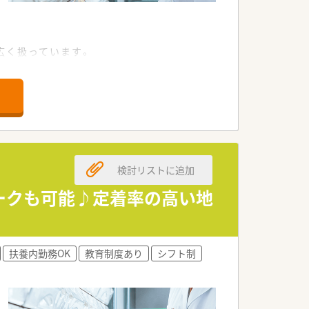
広く扱っています。
す。
検討リストに追加
えた対応ができます。
キルが身につきます。
ワークも可能♪定着率の高い地
い大きな強みです。
い方に最適です。
扶養内勤務OK
教育制度あり
シフト制
的な環境です。
方にお勧めします。