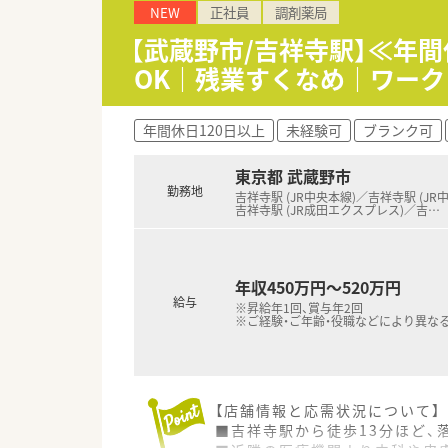
NEW
正社員
調剤薬局
■ドミナント展開をしているた
長期休暇を取得されて旅行に行
【武蔵野市/吉祥寺駅】≪年
■全店舗、基準調剤算定施設に
OK｜残業すくなめ｜ワー
■どの店舗も最新設備を積極的
■調剤未経験の方もご相談可能
年間休日120日以上
未経験可
ブランク可
＼ どの店舗も雰囲気◎ ／
■平均年齢は30代半ばと、若手
東京都 武蔵野市
■人間関係の良さが自慢で、他
勤務地
■調剤未経験者の方でもしっか
吉祥寺駅 (JR中央本線)／吉祥寺駅 (JR
吉祥寺駅 (JR成田エクスプレス)／吉
…
＼ 店舗配属について ／
■配属店舗については適正や通
年収450万円～520万円
給与
※昇給年1回、賞与年2回
※ご経験・ご年齢・役職などにより異な
【店舗情報と応需状況について】
■吉祥寺駅から徒歩13分ほど、