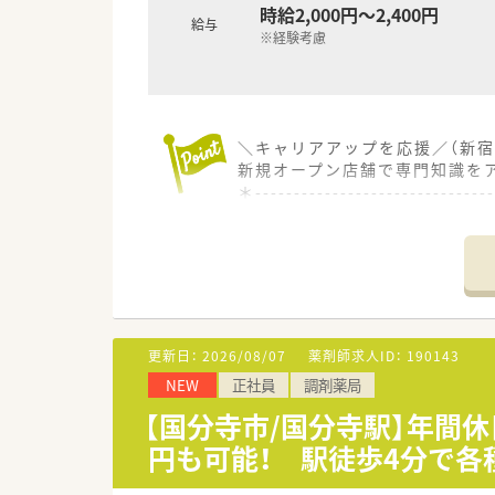
時給2,000円～2,400円
給与
※経験考慮
＼キャリアアップを応援／（新宿
新規オープン店舗で専門知識を
＊------------------------------
【店舗情報と応需状況について】
■JR山手線など多数の路線が乗
■応需科目はメンタルクリニック
■新規開局のため、応需枚数や
【法人特徴について】
更新日：
2026/08/07
薬剤師求人ID：
190143
■病院経営のコンサルティング
NEW
正社員
調剤薬局
■何もないところから新しい価
■職員が心身ともに健やかに働
【国分寺市/国分寺駅】年間休
円も可能！ 駅徒歩4分で各
【求人情報について】
■パートタイムでの勤務薬剤師