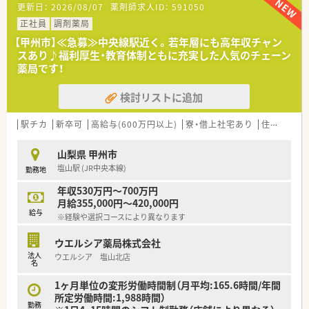
更新日：
2026/08/07
薬剤師求人ID：
591050
■薬剤師が中心の会社だからこそ活躍できるキャリアパスが多
種多様に用意されています。
正社員
調剤薬局
■店舗拡大に伴い、エリアマネジャーや営業部長等のマネジメン
【甲州市】≪急募≫中央線駅近く。若年層にも高年収チャン
トのポジションも増えます。
スあり♪福利厚生・教育体制ともに充実した人気のチェーン
■在宅や教育等の専門性を活かせるスペシャリストを目指すこ
薬局です！
とも可能です。
■その他にも、管理部門や商品部門等の本社スタッフなど活動領
検討リストに追加
域は多種多様です。
■在宅実施店舗は年々増加しており、在宅医療へもしっかりと関
わる事ができます。
駅チカ
新卒可
高給与(600万円以上)
寮・借上社宅あり
住宅補助(手当)あり
■育児休暇は3歳まで取得が可能で、時短制度は小学5年生まで
時短勤務ができるよう変更予定です。
山梨県 甲州市
■年間休日が120日とワークライフバランスが整っています
塩山駅 (JR中央本線)
勤務地
■日用品から常備薬まで、従業員割引制度など嬉しいメリットも
たくさんあります！
年収530万円～700万円
月給355,000円～420,000円
給与
※経験や選択コースにより異なります
ウエルシア薬局株式会社
法人
ウエルシア 塩山北店
名
1ヶ月単位の変形労働時間制（月平均:165.6時間/年間
所定労働時間:1,988時間）
勤務