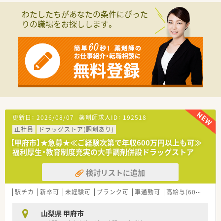
■薬剤師が中心の会社だからこそ活躍できるキャリアパスが多
わたしたちがあなたの条件にぴった
種多様に用意されています。
りの職場をお探しします。
■店舗拡大に伴い、エリアマネジャーや営業部長等のマネジメン
トのポジションも増えます。
■在宅や教育等の専門性を活かせるスペシャリストを目指すこ
とも可能です。
■その他にも、管理部門や商品部門等の本社スタッフなど活動領
域は多種多様です。
■在宅実施店舗は年々増加しており、在宅医療へもしっかりと関
わる事ができます。
■育児休暇は3歳まで取得が可能で、時短制度は小学5年生まで
時短勤務ができるよう変更予定です。
■年間休日が120日とワークライフバランスが整っています
更新日：
2026/08/07
薬剤師求人ID：
192518
■日用品から常備薬まで、従業員割引制度など嬉しいメリットも
正社員
ドラッグストア(調剤あり)
たくさんあります！
【甲府市】★急募★≪ご経験次第で年収600万円以上も可≫
福利厚生・教育制度充実の大手調剤併設ドラッグストア
検討リストに追加
駅チカ
新卒可
未経験可
ブランク可
車通勤可
高給与(600万円以上)
山梨県 甲府市