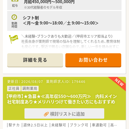
月給450,000円～500,000円
な視点から地域の高齢者支援や包括的な医療提供に注力してい
給与
※30代経験者のモデル年収
ます。
■社長自ら薬剤師として現場に立っているため、働くスタッフの
シフト制
悩みや意見が届きやすく、風通しの良い組織文化が醸成されてい
＜月～金 9:00～18:00／土 9:00～15:00＞
勤務
ます。
時間
■本部にはラウンダー勤務のスタッフが常駐しているため、急な
事情によるお休みや有給休暇の取得についても柔軟に対応いた
＼未経験・ブランクありも大歓迎／（甲府市エリア担当より）
だけます。
社長自身が薬剤師で現場の悩みを理解してくれるため、教育体制
も安心です。駅近で明るい店舗なので、新しい一歩を踏み出すに
【こんな取り組みをしています】
は最適な環境が整っています。まずはご相談ください。
■クリーンベンチを導入した店舗での高度な在宅支援や、24時
＊------------------------------------------＊
詳細を見る
お問い合わせ
間の健康相談対応など、患者様の「困った」を即座に解決する体
制です。
【店舗情報と応需状況について】
■ドライブスルーの導入により、小さなお子様連れや車から降り
■甲府駅から徒歩5分という利便性の高い場所に位置しており、
るのが困難な患者様の利便性を高めるなど、優しい薬局作りを推
近隣の内科クリニックからの処方箋をメインに応需していま
更新日：
2026/08/07
薬剤師求人ID：
179446
進しています。
す。
■血圧測定器や肺チェッカーなどの健康チェックコーナーを設
■処方箋枚数は1日平均30枚から40枚程度と落ち着いており、一
正社員
調剤薬局
置し、処方箋がなくても気軽に立ち寄れるコミュニティの場を創
人ひとりの患者様に対して丁寧に向き合える環境が整っていま
【甲府市】★急募★≪高年収550～600万円≫ 内科メイン
出しています。
す。
社宅制度あり★メリハリつけて働きたい方にもおすすめ
■店舗内にはクリーンルームを完備しており、高カロリー輸液や
注射剤の調製を行うなど、高度な地域医療に貢献している薬局で
検討リストに追加
す。
【募集背景と求める人物像について】
駅チカ
週休2.5日以上
未経験可
ブランク可
車通勤可
高給与(600万円以上)