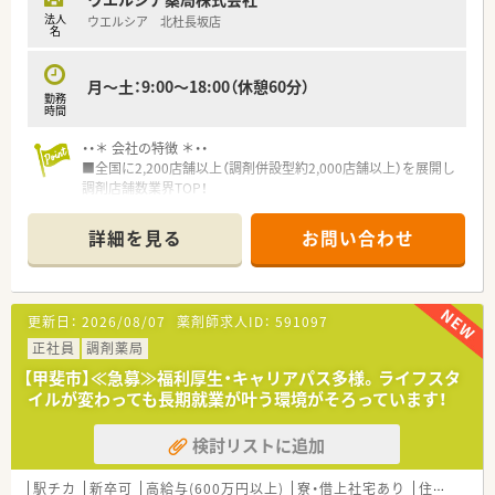
安心して飛び込める体制が整備されています。
法人
ウエルシア 北杜長坂店
名
★業界トップクラスの認定薬局数と盤石化を図る組織体制
全店舗で地域連携薬局を目指している地域に根差した調剤薬局
です。
月～土：9:00～18:00（休憩60分）
勤務
がん診療連携拠点病院等との密な連携を行いつつ、より高度な薬
時間
学管理や、
高い専門性が求められる特殊な調剤に対応できる専門医療機関
・・＊ 会社の特徴 ＊・・
連携薬局も取得しています。
■全国に2,200店舗以上（調剤併設型約2,000店舗以上）を展開し
本社から業界動向などの情報が常に発信されており、患者様や医
調剤店舗数業界TOP！
療機関と信頼関係を築きやすい体制があるのも認定薬局が増え
■店舗拡大に伴いキャリアアップできるポジションが多数あり！
ている理由の1つです。
頑張り次第で高給与も可能！
詳細を見る
お問い合わせ
■経験や勤務コースによりますが、経験の少ない方でも500万前
★安心して働ける環境と福利厚生制度
半スタートと業界TOP水準！
年間休日が「126日相当時間」と業界トップクラスのさくら薬局
■職種や職域に合わせ、豊富な社内研修や外部組織と連携した研
では産休・育休の希望取得率も100％！長く働き続けるための環
修を用意されています
更新日：
2026/08/07
薬剤師求人ID：
591097
境づくりを考え、ライフステージに応じた福利厚生をご用意して
■薬剤師が中心の会社だからこそ活躍できるキャリアパスが多
います。
種多様に用意されています。
正社員
調剤薬局
また、患者さまへの想いをカタチにする「リトルチャレンジ制
■店舗拡大に伴い、エリアマネジャーや営業部長等のマネジメン
【甲斐市】≪急募≫福利厚生・キャリアパス多様。ライフスタ
度」では「現場主義」を念頭に、
トのポジションも増えます。
イルが変わっても長期就業が叶う環境がそろっています！
地域・店舗ごとに異なる患者さまのニーズやスタッフの思いを実
■在宅や教育等の専門性を活かせるスペシャリストを目指すこ
現する取り組みも行っています。
とも可能です。
入社後もひとりひとりの薬剤師像に近しい多彩なキャリアステ
検討リストに追加
■その他にも、管理部門や商品部門等の本社スタッフなど活動領
ップをご用意しております。
域は多種多様です。
こうした働きやすい環境づくりに力を入れている『さくら薬局グ
■在宅実施店舗は年々増加しており、在宅医療へもしっかりと関
駅チカ
新卒可
高給与(600万円以上)
寮・借上社宅あり
住宅補助(手当)あり