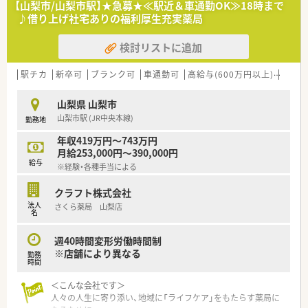
【山梨市/山梨市駅】★急募★≪駅近＆車通勤OK≫18時まで
トのポジションも増えます。
♪借り上げ社宅ありの福利厚生充実薬局
■在宅や教育等の専門性を活かせるスペシャリストを目指すこ
とも可能です。
検討リストに追加
■その他にも、管理部門や商品部門等の本社スタッフなど活動領
域は多種多様です。
■在宅実施店舗は年々増加しており、在宅医療へもしっかりと関
駅チカ
新卒可
ブランク可
車通勤可
高給与(600万円以上)
寮・借
わる事ができます。
■育児休暇は3歳まで取得が可能で、時短制度は小学5年生まで
山梨県 山梨市
時短勤務ができるよう変更予定です。
山梨市駅 (JR中央本線)
勤務地
■年間休日が120日とワークライフバランスが整っています
■日用品から常備薬まで、従業員割引制度など嬉しいメリットも
年収419万円～743万円
たくさんあります！
月給253,000円～390,000円
給与
※経験・各種手当による
クラフト株式会社
法人
さくら薬局 山梨店
名
週40時間変形労働時間制
※店舗により異なる
勤務
時間
＜こんな会社です＞
人々の人生に寄り添い、地域に「ライフケア」をもたらす薬局に