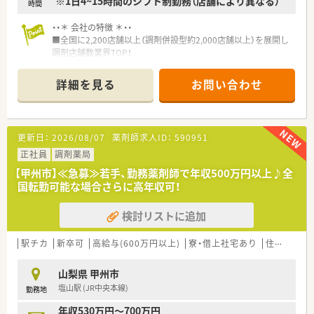
※1日4~15時間のシフト制勤務（店舗により異なる）
時間
・・＊ 会社の特徴 ＊・・
■全国に2,200店舗以上（調剤併設型約2,000店舗以上）を展開し
調剤店舗数業界TOP！
■店舗拡大に伴いキャリアアップできるポジションが多数あり！
頑張り次第で高給与も可能！
詳細を見る
お問い合わせ
■経験や勤務コースによりますが、経験の少ない方でも500万前
半スタートと業界TOP水準！
■職種や職域に合わせ、豊富な社内研修や外部組織と連携した研
修を用意されています
更新日：
2026/08/07
薬剤師求人ID：
590951
■薬剤師が中心の会社だからこそ活躍できるキャリアパスが多
種多様に用意されています。
正社員
調剤薬局
■店舗拡大に伴い、エリアマネジャーや営業部長等のマネジメン
【甲州市】≪急募≫若手、勤務薬剤師で年収500万円以上♪全
トのポジションも増えます。
国転勤可能な場合さらに高年収可！
■在宅や教育等の専門性を活かせるスペシャリストを目指すこ
とも可能です。
検討リストに追加
■その他にも、管理部門や商品部門等の本社スタッフなど活動領
域は多種多様です。
■在宅実施店舗は年々増加しており、在宅医療へもしっかりと関
駅チカ
新卒可
高給与(600万円以上)
寮・借上社宅あり
住宅補助(手当)あり
わる事ができます。
■育児休暇は3歳まで取得が可能で、時短制度は小学5年生まで
山梨県 甲州市
時短勤務ができるよう変更予定です。
塩山駅 (JR中央本線)
勤務地
■年間休日が120日とワークライフバランスが整っています
■日用品から常備薬まで、従業員割引制度など嬉しいメリットも
年収530万円～700万円