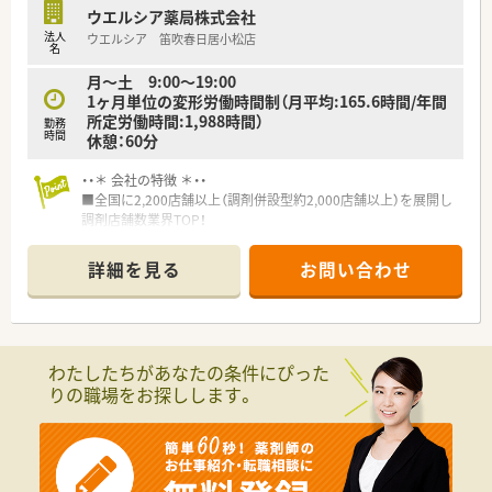
ウエルシア薬局株式会社
法人
ウエルシア 笛吹春日居小松店
名
月～土 9:00～19:00
1ヶ月単位の変形労働時間制（月平均:165.6時間/年間
所定労働時間:1,988時間）
勤務
時間
休憩：60分
・・＊ 会社の特徴 ＊・・
■全国に2,200店舗以上（調剤併設型約2,000店舗以上）を展開し
調剤店舗数業界TOP！
■店舗拡大に伴いキャリアアップできるポジションが多数あり！
頑張り次第で高給与も可能！
詳細を見る
お問い合わせ
■経験や勤務コースによりますが、経験の少ない方でも500万前
半スタートと業界TOP水準！
■職種や職域に合わせ、豊富な社内研修や外部組織と連携した研
修を用意されています
■薬剤師が中心の会社だからこそ活躍できるキャリアパスが多
わたしたちがあなたの条件にぴった
種多様に用意されています。
りの職場をお探しします。
■店舗拡大に伴い、エリアマネジャーや営業部長等のマネジメン
トのポジションも増えます。
■在宅や教育等の専門性を活かせるスペシャリストを目指すこ
とも可能です。
■その他にも、管理部門や商品部門等の本社スタッフなど活動領