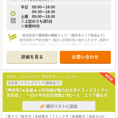
末年始に長期連休を取得できる場合もあるなど休みが充実で
平日 09:00～18:00
す。
09:30～18:30
■借上社宅制度やインフルエンザ補助制度など多彩な福利厚生
土曜 09:00～18:00
が用意されており生活面でのサポートも万全な体制です。
勤務
※上記のうち週5日
時間
※休憩60分
＼総合科目で薬剤師の職能アップ／（笛吹市エリア担当より）
総合病院の門前店舗で、幅広い診療科目に触れられます。最新の
自動化設備も充実しており、スキルを磨きたい方にオススメで
す。
＊------------------------------------------＊
詳細を見る
お問い合わせ
【店舗情報と応需状況について】
■最寄り駅の石和温泉駅から徒歩で20分ほどの場所に位置して
おり、マイカーでの通勤も可能で快適にアクセスできます。
更新日：
2026/08/07
薬剤師求人ID：
192534
■門前の総合病院である笛吹中央病院から、1日あたり平均120
枚の総合科目の処方箋を安定して受け付けています。
正社員
ドラッグストア(調剤あり)
■地域の医療ニーズに貢献するため、店舗では調剤業務だけでな
【甲府市】★急募★≪好待遇が魅力の大手ドラッグストア≫
く今後さらに在宅業務にも注力をしていく方針です。
高年収♪ 一日の平均対応枚数17枚/一人 エリア職も可
【募集背景と求める人物像について】
検討リストに追加
■今回は欠員補充に伴う正社員の募集となっており、これまでの
調剤経験は問わず未経験の方からの相談も可能です。
■スキル面だけでなく、周囲との協調性を大切にしながら挨拶や
駅チカ
新卒可
未経験可
ブランク可
車通勤可
高給与(600万円以上)