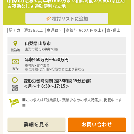
【山梨市】急募≪高年収！650万まで相談可能≫人気の急性期
＆夜勤なし★通勤便利な立地
検討リストに追加
駅チカ
週32h以上
車通勤可
高給与(600万円以上)
寮・借上社宅あり
山梨県 山梨市
山梨市駅 (JR中央本線)
勤務地
年収450万円～650万円
※昇給・賞与あり
給与
※ご経験・ご年齢・役職などにより異なる
変形労働時間制（週38時間45分勤務）
＜月～土 8:30～17:15＞
勤務
時間
■この求人は「残業無し、残業少なめの求人特集」に掲載中です
■
学術大会への参加など、教育にも力を入れており、薬剤師として
ご経験・知識の両面からスキルアップすることができる環境で
詳細を見る
お問い合わせ
す！