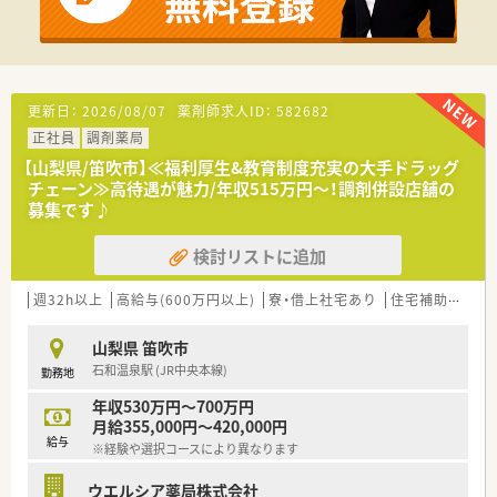
域は多種多様です。
■在宅実施店舗は年々増加しており、在宅医療へもしっかりと関
わる事ができます。
■育児休暇は3歳まで取得が可能で、時短制度は小学5年生まで
時短勤務ができるよう変更予定です。
■年間休日が120日とワークライフバランスが整っています
更新日：
2026/08/07
薬剤師求人ID：
582682
■日用品から常備薬まで、従業員割引制度など嬉しいメリットも
正社員
調剤薬局
たくさんあります！
【山梨県/笛吹市】≪福利厚生&教育制度充実の大手ドラッグ
チェーン≫高待遇が魅力/年収515万円～！調剤併設店舗の
募集です♪
検討リストに追加
週32h以上
高給与(600万円以上)
寮・借上社宅あり
住宅補助(手当)あり
山梨県 笛吹市
石和温泉駅 (JR中央本線)
勤務地
年収530万円～700万円
月給355,000円～420,000円
給与
※経験や選択コースにより異なります
ウエルシア薬局株式会社