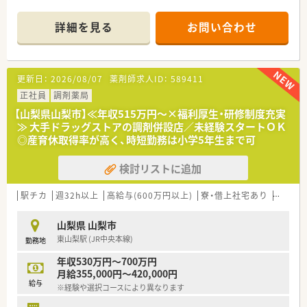
■店舗拡大に伴いキャリアアップできるポジションが多数あり！
頑張り次第で高給与も可能！
詳細を見る
お問い合わせ
■経験や勤務コースによりますが、経験の少ない方でも500万前
半スタートと業界TOP水準！
■職種や職域に合わせ、豊富な社内研修や外部組織と連携した研
修を用意されています
更新日：
2026/08/07
薬剤師求人ID：
589411
■薬剤師が中心の会社だからこそ活躍できるキャリアパスが多
種多様に用意されています。
正社員
調剤薬局
■店舗拡大に伴い、エリアマネジャーや営業部長等のマネジメン
【山梨県山梨市】≪年収515万円～×福利厚生・研修制度充実
トのポジションも増えます。
≫ 大手ドラッグストアの調剤併設店／未経験スタートＯＫ
■在宅や教育等の専門性を活かせるスペシャリストを目指すこ
◎産育休取得率が高く、時短勤務は小学5年生まで可
とも可能です。
■その他にも、管理部門や商品部門等の本社スタッフなど活動領
検討リストに追加
域は多種多様です。
■在宅実施店舗は年々増加しており、在宅医療へもしっかりと関
わる事ができます。
駅チカ
週32h以上
高給与(600万円以上)
寮・借上社宅あり
住宅補
■育児休暇は3歳まで取得が可能で、時短制度は小学5年生まで
時短勤務ができるよう変更予定です。
山梨県 山梨市
■年間休日が120日とワークライフバランスが整っています
東山梨駅 (JR中央本線)
勤務地
■日用品から常備薬まで、従業員割引制度など嬉しいメリットも
たくさんあります！
年収530万円～700万円
月給355,000円～420,000円
給与
※経験や選択コースにより異なります