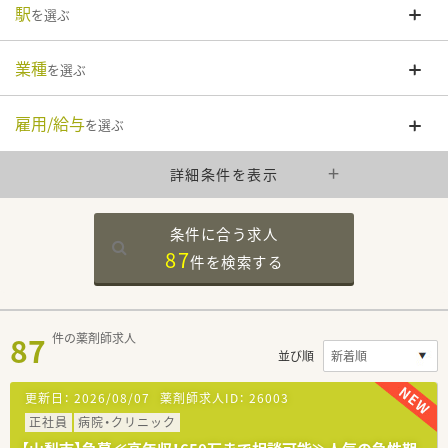
駅
を選ぶ
業種
を選ぶ
雇用/給与
を選ぶ
詳細条件を表示
条件に合う求人
87
件を
検索する
87
件の薬剤師求人
並び順
更新日：
2026/08/07
薬剤師求人ID：
26003
正社員
病院・クリニック