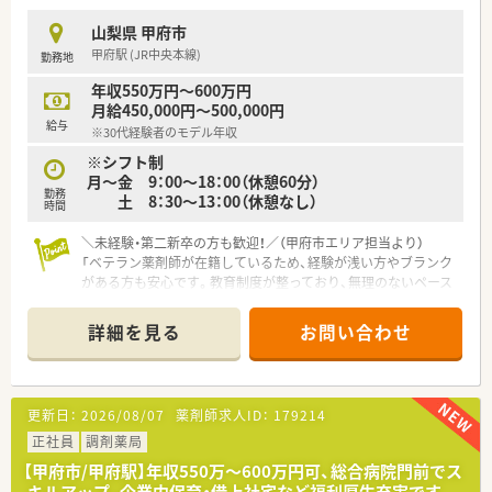
■地域医療へのさらなる貢献と組織体制の強化を目指しており、
新しい環境で腰を据えて長く活躍してくださる正社員を募集し
山梨県 甲府市
ます。
甲府駅 (JR中央本線)
勤務地
■調剤経験をお持ちの方はもちろん、20代から30代であれば未
経験の方でも、意欲的に業務に取り組める方を歓迎いたします。
年収550万円～600万円
■患者様の悩みに真摯に耳を傾けられる誠実な人柄であり、かつ
月給450,000円～500,000円
忙しい際にも前向きに業務をこなせる粘り強い方を求めていま
給与
※30代経験者のモデル年収
す。
※シフト制
【求人情報について】
月～金 9：00～18：00（休憩60分）
勤務
■年収は30代経験者のモデルケースで550万円から600万円とな
土 8：30～13：00（休憩なし）
時間
っており、これまでの実績を正当に評価して決定いたします。
■昇給制度や各種手当が充実しており、薬剤師賠償責任保険への
＼未経験・第二新卒の方も歓迎！／（甲府市エリア担当より）
加入や退職金制度など、将来を見据えた安心の待遇が揃っていま
「ベテラン薬剤師が在籍しているため、経験が浅い方やブランク
す。
がある方も安心です。教育制度が整っており、無理のないペース
■山梨県内のみの店舗展開であるため遠方への転居を伴う異動
で一つひとつ丁寧に業務を覚えていけますよ。」
はなく、地域に密着しながら安定したキャリアを形成することが
＊------------------------------------------＊
詳細を見る
お問い合わせ
可能です。
【店舗情報と応需状況について】
【法人特徴について】
■甲府駅から徒歩10分の好立地にあり、近隣の内科クリニック
■山梨県内で17店舗の薬局を運営するほか居宅介護支援事業も
や整形外科からの処方箋をメインに応需している調剤薬局で
更新日：
2026/08/07
薬剤師求人ID：
179214
展開しており、地域の健康を包括的に支えている安定した法人で
す。
す。
■1日あたりの処方箋枚数は平均50枚程度で、特定の科目に偏り
正社員
調剤薬局
■社長自らが薬剤師として現場に立ち続けているため、現場スタ
すぎず幅広い知識を維持しながら、安定して勤務できる環境で
【甲府市/甲府駅】年収550万～600万円可、総合病院門前でス
ッフが抱える悩みや意見を柔軟に反映してもらえる風土があり
す。