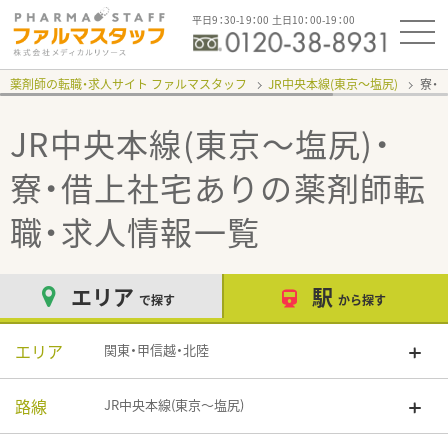
平日9：30-19：00 土日10：00-19：00
薬剤師の転職・求人サイト ファルマスタッフ
JR中央本線(東京～塩尻)
寮・
JR中央本線(東京～塩尻)・
寮・借上社宅あり
の薬剤師転
職・求人情報一覧
エリア
駅
で探す
から探す
エリア
関東・甲信越・北陸
路線
JR中央本線(東京～塩尻)