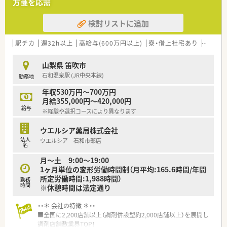
方箋を応需
とも可能です。
■その他にも、管理部門や商品部門等の本社スタッフなど活動領
検討リストに追加
域は多種多様です。
■在宅実施店舗は年々増加しており、在宅医療へもしっかりと関
わる事ができます。
駅チカ
週32h以上
高給与(600万円以上)
寮・借上社宅あり
住宅補
■育児休暇は3歳まで取得が可能で、時短制度は小学5年生まで
時短勤務ができるよう変更予定です。
山梨県 笛吹市
■年間休日が120日とワークライフバランスが整っています
石和温泉駅 (JR中央本線)
勤務地
■日用品から常備薬まで、従業員割引制度など嬉しいメリットも
たくさんあります！
年収530万円～700万円
月給355,000円～420,000円
給与
※経験や選択コースにより異なります
ウエルシア薬局株式会社
法人
ウエルシア 石和市部店
名
月～土 9:00～19:00
1ヶ月単位の変形労働時間制（月平均:165.6時間/年間
所定労働時間:1,988時間）
勤務
時間
※休憩時間は法定通り
・・＊ 会社の特徴 ＊・・
■全国に2,200店舗以上（調剤併設型約2,000店舗以上）を展開し
調剤店舗数業界TOP！