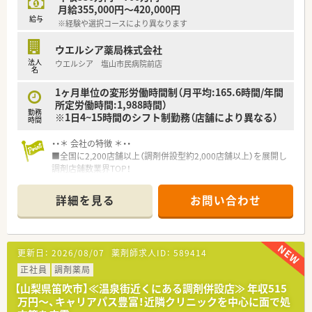
たくさんあります！
月給355,000円～420,000円
給与
※経験や選択コースにより異なります
ウエルシア薬局株式会社
法人
ウエルシア 塩山市民病院前店
名
1ヶ月単位の変形労働時間制（月平均:165.6時間/年間
所定労働時間:1,988時間）
勤務
※1日4~15時間のシフト制勤務（店舗により異なる）
時間
・・＊ 会社の特徴 ＊・・
■全国に2,200店舗以上（調剤併設型約2,000店舗以上）を展開し
調剤店舗数業界TOP！
■店舗拡大に伴いキャリアアップできるポジションが多数あり！
頑張り次第で高給与も可能！
詳細を見る
お問い合わせ
■経験や勤務コースによりますが、経験の少ない方でも500万前
半スタートと業界TOP水準！
■職種や職域に合わせ、豊富な社内研修や外部組織と連携した研
修を用意されています
更新日：
2026/08/07
薬剤師求人ID：
589414
■薬剤師が中心の会社だからこそ活躍できるキャリアパスが多
種多様に用意されています。
正社員
調剤薬局
■店舗拡大に伴い、エリアマネジャーや営業部長等のマネジメン
【山梨県笛吹市】≪温泉街近くにある調剤併設店≫ 年収515
トのポジションも増えます。
万円～、キャリアパス豊富！近隣クリニックを中心に面で処
■在宅や教育等の専門性を活かせるスペシャリストを目指すこ