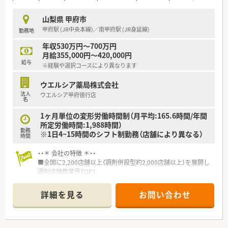
細やかな気遣いができる人柄重視の採用を行います。
■自己中心的にならず、現場の和やかな雰囲気に馴染みながら柔
山梨県 甲府市
軟に業務へ取り組んでいただける方を求めています。
甲府駅 (JR中央本線)／南甲府駅 (JR身延線)
勤務地
【法人特徴について】
年収530万円～700万円
■関東エリアの1都4県に20店舗以上の調剤薬局を展開してお
月給355,000円～420,000円
り、30年以上の確かな実績と安定した経営基盤を誇ります。
給与
※経験や選択コースにより異なります
■上限10万円の物件に対して家賃の半額を会社が補助する、年
間最大60万円補助の借上社宅制度を完備しています。
ウエルシア薬局株式会社
■全社の平均勤続年数は10.4年と大変長く、従業員にとって定着
法人
ウエルシア甲府徳行店
率が高く働きやすい環境がしっかりと整っています。
名
【勤務実態について】
1ヶ月単位の変形労働時間制（月平均:165.6時間/年間
■年間休日は120日以上とたっぷり用意されており、有給休暇の
所定労働時間:1,988時間）
勤務
取得率も80％以上と高くお休みが取りやすい環境です。
※1日4~15時間のシフト制勤務（店舗により異なる）
時間
■平日に1日の固定休みが設定されている週休2.5日以上の体制
で、全社の平均残業時間は月10時間未満と少なめです。
・・＊ 会社の特徴 ＊・・
■残業が発生した場合は1分単位で時間外手当が支給されるた
■全国に2,200店舗以上（調剤併設型約2,000店舗以上）を展開し
め、日々の頑張りが無駄にならずメリハリをもって働けます。
調剤店舗数業界TOP！
■店舗拡大に伴いキャリアアップできるポジションが多数あり！
頑張り次第で高給与も可能！
詳細を見る
お問い合わせ
■経験や勤務コースによりますが、経験の少ない方でも500万前
半スタートと業界TOP水準！
■職種や職域に合わせ、豊富な社内研修や外部組織と連携した研
修を用意されています