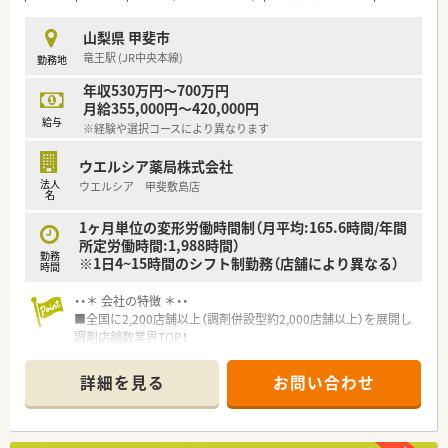
ループ』でご活躍されてみませんか？
わる事ができます。
■育児休暇は3歳まで取得が可能で、時短制度は小学5年生まで
山梨県 甲斐市
時短勤務ができるよう変更予定です。
竜王駅 (JR中央本線)
勤務地
■年間休日が120日とワークライフバランスが整っています
■日用品から常備薬まで、従業員割引制度など嬉しいメリットも
年収530万円～700万円
たくさんあります！
月給355,000円～420,000円
給与
※経験や選択コースにより異なります
ウエルシア薬局株式会社
法人
ウエルシア 甲斐敷島店
名
1ヶ月単位の変形労働時間制（月平均:165.6時間/年間
所定労働時間:1,988時間）
勤務
※1日4~15時間のシフト制勤務（店舗により異なる）
時間
・・＊ 会社の特徴 ＊・・
■全国に2,200店舗以上（調剤併設型約2,000店舗以上）を展開し
調剤店舗数業界TOP！
■店舗拡大に伴いキャリアアップできるポジションが多数あり！
頑張り次第で高給与も可能！
詳細を見る
お問い合わせ
■経験や勤務コースによりますが、経験の少ない方でも500万前
半スタートと業界TOP水準！
■職種や職域に合わせ、豊富な社内研修や外部組織と連携した研
修を用意されています