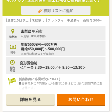
キルアップ、企業内保育・借上社宅など福利厚生充実です
ます。
■医薬品の採用品目数は1,200品目を超えており、多様な処方内
■本部常駐のラウンダーが各店舗の休みをバックアップしてお
容に対応することで、地域住民の健康を支える役割を担っていま
り、有給休暇の取得や急な欠員時にも融通が利きやすいのが特徴
検討リストに追加
す。
です。
【募集背景と求める人物像について】
週休2.5日以上
未経験可
ブランク可
車通勤可
高給与(600万円以上)
■今回は欠員補充による募集となっており、地域の方々から信頼
される薬局の一員として、腰を据えて長く働ける方を求めていま
山梨県 甲府市
す。
甲府駅 (JR中央本線)
勤務地
■調剤経験をお持ちの方はもちろん、経験が浅い場合でも日々の
業務に対して真摯に向き合い、前向きに学べる姿勢を重視いたし
年収550万円～600万円
ます。
月給450,000円～500,000円
■患者様の悩みや相談に対してじっくりと向き合える、誠実なコ
給与
※30代経験者のモデル年収
ミュニケーション能力と、粘り強く仕事に取り組める方を歓迎し
ます。
変形労働制
＜月～金 8:30～18:00／土 8:30～13:30＞
勤務
【こんな取り組みをしています】
時間
■地域の健康チェックコーナーを完備し、血圧測定や肺チェッカ
ー等を通じて、病気になる前の健康維持をサポートする活動をし
【店舗情報と応需状況について】
ています。
■最寄り駅の「甲府駅」から車で10分ほどの、総合病院門前にあ
■24時間の患者様お薬相談対応を実施しており、調剤だけにと
る店舗です。
どまらず、地域住民がいつでも頼れる安心の窓口として機能して
■門前の甲府病院から、内科、外科、小児科、産婦人科など総合科
います。
目を応需しています。
詳細を見る
お問い合わせ
■企業内保育制度を取り入れているため、子育て中の薬剤師が仕
■処方箋は1日平均40枚程度で、薬剤師は常勤1名とパート8名が
事と育児を両立させながら、キャリアを継続できる環境を整えて
在籍しています。
います。