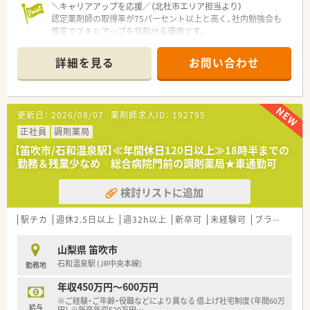
＼キャリアアップを応援／（北杜市エリア担当より）
認定薬剤師の取得率が75パーセント以上と高く、社内勉強会も
豊富でスキルアップを目指せる環境です。
＊------------------------------------------＊
詳細を見る
お問い合わせ
【店舗情報と応需状況について】
■長坂駅から車で5分の立地にありマイカー通勤も可能で毎日の
通勤負担が少なく通いやすい環境が整っています。
■外科や内科や整形外科を中心に1日約80枚の処方箋に応需し
更新日：
2026/08/07
薬剤師求人ID：
192795
居宅の在宅業務にも対応するやりがいのある職場です。
■常勤薬剤師3名と事務スタッフ3名が在籍しスタッフ同士が協
正社員
調剤薬局
力し合いながらゆとりを持って働ける人員体制です。
【笛吹市/石和温泉駅】≪年間休日120日以上≫18時半までの
勤務＆残業少なめ 総合病院門前の調剤薬局★車通勤可
【法人特徴について】
■全国に約400店舗を展開しており医療モール開発のパイオニ
検討リストに追加
アとして着実に店舗数を伸ばしている大手企業です。
■社長も薬剤師出身であり育休取得の経験もあるため女性が長
く働き続けられる環境づくりに力を入れています。
駅チカ
週休2.5日以上
週32h以上
新卒可
未経験可
ブランク可
■営業利益率が10パーセントを超えており報酬改定の影響を受
けにくく安定して長期勤務が可能な経営基盤です。
山梨県 笛吹市
石和温泉駅 (JR中央本線)
勤務地
【求人情報について】
■給与はご経験やスキルを考慮のうえ年収400万円から600万円
年収450万円～600万円
の範囲で決定され毎年の昇給制度が設けられています。
※ご経験・ご年齢・役職などにより異なる 借上げ社宅制度（年間60万
■年間休日は123日確保されておりシフト調整により夏季や年
給与
円） ※新卒年収520万円
…