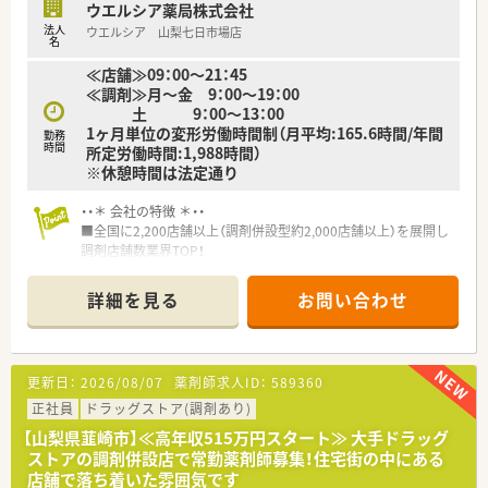
ウエルシア薬局株式会社
法人
ウエルシア 山梨七日市場店
名
≪店舗≫09：00～21：45
≪調剤≫月～金 9：00～19：00
土 9：00～13：00
1ヶ月単位の変形労働時間制（月平均:165.6時間/年間
勤務
時間
所定労働時間:1,988時間）
※休憩時間は法定通り
・・＊ 会社の特徴 ＊・・
■全国に2,200店舗以上（調剤併設型約2,000店舗以上）を展開し
調剤店舗数業界TOP！
■店舗拡大に伴いキャリアアップできるポジションが多数あり！
頑張り次第で高給与も可能！
詳細を見る
お問い合わせ
■経験や勤務コースによりますが、経験の少ない方でも500万前
半スタートと業界TOP水準！
■職種や職域に合わせ、豊富な社内研修や外部組織と連携した研
修を用意されています
更新日：
2026/08/07
薬剤師求人ID：
589360
■薬剤師が中心の会社だからこそ活躍できるキャリアパスが多
種多様に用意されています。
正社員
ドラッグストア(調剤あり)
■店舗拡大に伴い、エリアマネジャーや営業部長等のマネジメン
【山梨県韮崎市】≪高年収515万円スタート≫ 大手ドラッグ
トのポジションも増えます。
ストアの調剤併設店で常勤薬剤師募集！住宅街の中にある
■在宅や教育等の専門性を活かせるスペシャリストを目指すこ
店舗で落ち着いた雰囲気です
とも可能です。