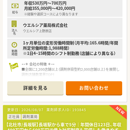
たくさんあります！
年収530万円～700万円
月給355,000円～420,000円
給与
※経験や選択コースにより異なります
ウエルシア薬局株式会社
法人
ウエルシア上野原店
名
1ヶ月単位の変形労働時間制（月平均:165.6時間/年間
所定労働時間:1,988時間）
勤務
※1日4~15時間のシフト制勤務（店舗により異なる）
時間
・・＊ 会社の特徴 ＊・・
■全国に2,200店舗以上（調剤併設型約2,000店舗以上）を展開し
調剤店舗数業界TOP！
■店舗拡大に伴いキャリアアップできるポジションが多数あり！
頑張り次第で高給与も可能！
詳細を見る
お問い合わせ
■経験や勤務コースによりますが、経験の少ない方でも500万前
半スタートと業界TOP水準！
■職種や職域に合わせ、豊富な社内研修や外部組織と連携した研
修を用意されています
更新日：
2026/08/07
薬剤師求人ID：
193845
■薬剤師が中心の会社だからこそ活躍できるキャリアパスが多
種多様に用意されています。
正社員
調剤薬局
■店舗拡大に伴い、エリアマネジャーや営業部長等のマネジメン
【北杜市/長坂駅】長坂駅から車で5分｜年間休日123日、年収
トのポジションも増えます。