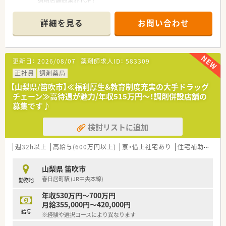
■店舗拡大に伴いキャリアアップできるポジションが多数あり！
頑張り次第で高給与も可能！
詳細を見る
お問い合わせ
■経験や勤務コースによりますが、経験の少ない方でも500万前
半スタートと業界TOP水準！
■職種や職域に合わせ、豊富な社内研修や外部組織と連携した研
修を用意されています
更新日：
2026/08/07
薬剤師求人ID：
583309
■薬剤師が中心の会社だからこそ活躍できるキャリアパスが多
種多様に用意されています。
正社員
調剤薬局
■店舗拡大に伴い、エリアマネジャーや営業部長等のマネジメン
【山梨県/笛吹市】≪福利厚生&教育制度充実の大手ドラッグ
トのポジションも増えます。
チェーン≫高待遇が魅力/年収515万円～！調剤併設店舗の
■在宅や教育等の専門性を活かせるスペシャリストを目指すこ
募集です♪
とも可能です。
■その他にも、管理部門や商品部門等の本社スタッフなど活動領
検討リストに追加
域は多種多様です。
■在宅実施店舗は年々増加しており、在宅医療へもしっかりと関
わる事ができます。
週32h以上
高給与(600万円以上)
寮・借上社宅あり
住宅補助(手当)あり
■育児休暇は3歳まで取得が可能で、時短制度は小学5年生まで
時短勤務ができるよう変更予定です。
山梨県 笛吹市
■年間休日が120日とワークライフバランスが整っています
春日居町駅 (JR中央本線)
勤務地
■日用品から常備薬まで、従業員割引制度など嬉しいメリットも
たくさんあります！
年収530万円～700万円
月給355,000円～420,000円
給与
※経験や選択コースにより異なります