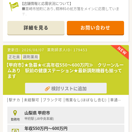
【店舗情報と応需状況について】
■韮崎市旭町にあり、精神科の処方箋をメインに応需していま
す。
■処方箋枚数は1日あたり平均50枚から60枚となっており、薬剤
師は常時2名から3名体制でゆとりを持って業務に取り組めま
詳細を見る
お問い合わせ
す。
■専門性の高い精神科領域の知識を深めながら着実なスキルア
ップが叶う環境です。
更新日：
2026/08/07
薬剤師求人ID：
179453
【求人情報について】
■年収は550万円から600万円の提示が可能で、30代の経験者で
正社員
調剤薬局
あれば高水準な給与提示をベースに納得のいく転職が実現でき
【甲府市】★急募★≪高年収550～600万円≫ クリーンルー
ます。
ムあり 駅前の健康ステーション★最新調剤機器も揃って
■年俸制を採用しており、昇給は年1回確実に実施されるほか、
ます
退職金制度や各種社会保険も完備されているため将来も安心で
す。
検討リストに追加
■県外からの入職希望者には借上社宅制度があり、家賃の半額補
助や初期費用の会社負担など、生活の立ち上げを強力に支援しま
す。
駅チカ
未経験可
ブランク可
残業なし(ほぼなし含む)
車通勤可
【法人特徴について】
山梨県 甲府市
■山梨県内で17店舗を展開しており、地域住民からは知らない
甲府駅 (JR中央本線)
勤務地
人はいないと言われるほど、厚い信頼と高い知名度を誇る優良法
人です。
年収550万円～600万円
■薬局運営のほかに居宅介護支援事業所も展開しており、多角的