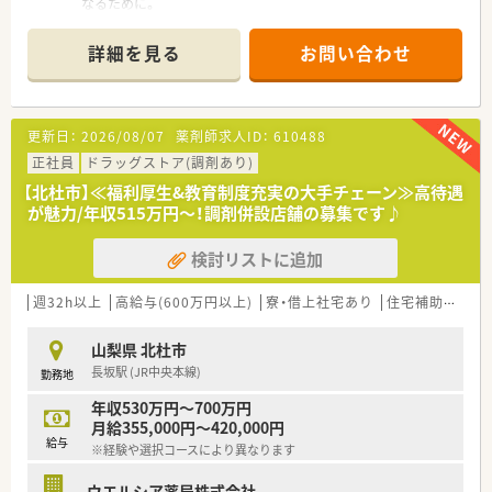
なるために。
さくら薬局グループでは様々な取り組みとともに、患者さまひと
りひとりの人生に寄り添い、質の高い医療サービスを届ける薬剤
詳細を見る
お問い合わせ
師を求め育てています。
＜特徴・ポイントのご紹介＞
★薬剤師を守る独自システム
更新日：
2026/08/07
薬剤師求人ID：
610488
業務をサポートするために様々なシステムを独自開発していま
す。
正社員
ドラッグストア(調剤あり)
その一つが約20年前から導入され、進化を続けている調剤シス
【北杜市】≪福利厚生&教育制度充実の大手チェーン≫高待遇
テム「SPITS」。
が魅力/年収515万円～！調剤併設店舗の募集です♪
処方箋受付から一連の調剤業務を連動させ、業務効率化を図るほ
か、
検討リストに追加
調剤過誤防止機能を高め、患者様と働くスタッフを守っていま
す。
システム改修が必要な制度変更があった場合も、迅速に対応でき
週32h以上
高給与(600万円以上)
寮・借上社宅あり
住宅補助(手当)あり
る強みを生かしていきます。
山梨県 北杜市
★刷新された新規採用者研修
長坂駅 (JR中央本線)
勤務地
中途入社ならではの悩みを解消し、さくら薬局グループのビジョ
ンや社内規定などをご案内。
年収530万円～700万円
同期入社の方との繋がりを踏まえ、『さくら薬局の薬剤師』とし
月給355,000円～420,000円
て、安心してキャリアをスタートいただくための研修です。
給与
※経験や選択コースにより異なります
店舗OJT・フォローアップや通常の社内研修と絡めて中途入社専
門の体系的な研修をご用意。
ウエルシア薬局株式会社