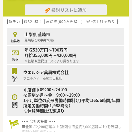
■その他にも、管理部門や商品部門等の本社スタッフなど活動領
検討リストに追加
域は多種多様です。
■在宅実施店舗は年々増加しており、在宅医療へもしっかりと関
わる事ができます。
駅チカ
週32h以上
高給与(600万円以上)
寮・借上社宅あり
住宅補
■育児休暇は3歳まで取得が可能で、時短制度は小学5年生まで
時短勤務ができるよう変更予定です。
山梨県 韮崎市
■年間休日が120日とワークライフバランスが整っています
韮崎駅 (JR中央本線)
勤務地
■日用品から常備薬まで、従業員割引制度など嬉しいメリットも
たくさんあります！
年収530万円～700万円
月給355,000円～420,000円
給与
※経験や選択コースにより異なります
ウエルシア薬局株式会社
法人
ウエルシア 韮崎富士見店
名
≪店舗≫09：00～24：00
≪調剤≫月～金 9:00～19:00
1ヶ月単位の変形労働時間制（月平均:165.6時間/年間
勤務
所定労働時間:1,988時間）
時間
※休憩時間は法定通り
・・＊ 会社の特徴 ＊・・
■全国に2,200店舗以上（調剤併設型約2,000店舗以上）を展開し
調剤店舗数業界TOP！