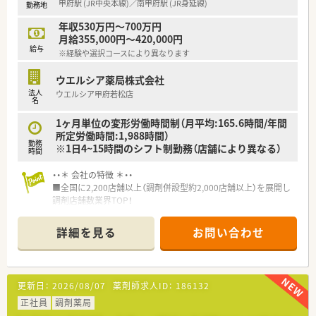
甲府駅 (JR中央本線)／南甲府駅 (JR身延線)
勤務地
年収530万円～700万円
月給355,000円～420,000円
給与
※経験や選択コースにより異なります
ウエルシア薬局株式会社
法人
ウエルシア甲府若松店
名
1ヶ月単位の変形労働時間制（月平均:165.6時間/年間
所定労働時間:1,988時間）
勤務
※1日4~15時間のシフト制勤務（店舗により異なる）
時間
・・＊ 会社の特徴 ＊・・
■全国に2,200店舗以上（調剤併設型約2,000店舗以上）を展開し
調剤店舗数業界TOP！
■店舗拡大に伴いキャリアアップできるポジションが多数あり！
頑張り次第で高給与も可能！
詳細を見る
お問い合わせ
■経験や勤務コースによりますが、経験の少ない方でも500万前
半スタートと業界TOP水準！
■職種や職域に合わせ、豊富な社内研修や外部組織と連携した研
修を用意されています
更新日：
2026/08/07
薬剤師求人ID：
186132
■薬剤師が中心の会社だからこそ活躍できるキャリアパスが多
種多様に用意されています。
正社員
調剤薬局
■店舗拡大に伴い、エリアマネジャーや営業部長等のマネジメン