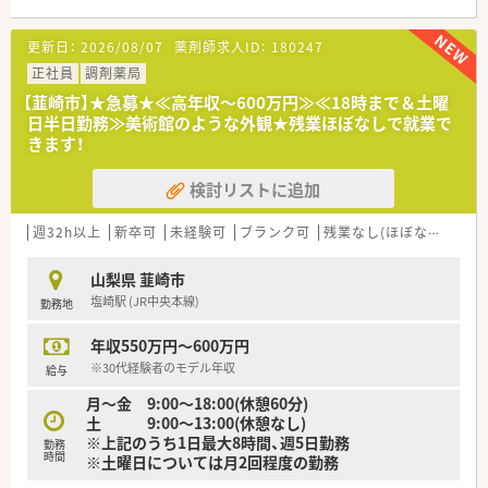
更新日：
2026/08/07
薬剤師求人ID：
180247
正社員
調剤薬局
【韮崎市】★急募★≪高年収～600万円≫≪18時まで＆土曜
日半日勤務≫美術館のような外観★残業ほぼなしで就業で
きます！
検討リストに追加
週32h以上
新卒可
未経験可
ブランク可
残業なし(ほぼなし含む)
山梨県 韮崎市
塩崎駅 (JR中央本線)
勤務地
年収550万円～600万円
※30代経験者のモデル年収
給与
月～金 9:00～18:00(休憩60分)
土 9:00～13:00(休憩なし)
※上記のうち1日最大8時間、週5日勤務
勤務
時間
※土曜日については月2回程度の勤務