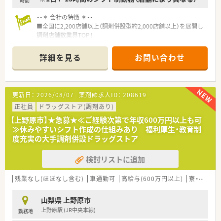
時間
・・＊ 会社の特徴 ＊・・
■全国に2,200店舗以上（調剤併設型約2,000店舗以上）を展開し
調剤店舗数業界TOP！
■店舗拡大に伴いキャリアアップできるポジションが多数あり！
頑張り次第で高給与も可能！
詳細を見る
お問い合わせ
■経験や勤務コースによりますが、経験の少ない方でも500万前
半スタートと業界TOP水準！
■職種や職域に合わせ、豊富な社内研修や外部組織と連携した研
修を用意されています
更新日：
2026/08/07
薬剤師求人ID：
208619
■薬剤師が中心の会社だからこそ活躍できるキャリアパスが多
種多様に用意されています。
正社員
ドラッグストア(調剤あり)
■店舗拡大に伴い、エリアマネジャーや営業部長等のマネジメン
【上野原市】★急募★≪ご経験次第で年収600万円以上も可
トのポジションも増えます。
≫休みやすいシフト作成の仕組みあり 福利厚生・教育制
■在宅や教育等の専門性を活かせるスペシャリストを目指すこ
度充実の大手調剤併設ドラッグストア
とも可能です。
■その他にも、管理部門や商品部門等の本社スタッフなど活動領
検討リストに追加
域は多種多様です。
■在宅実施店舗は年々増加しており、在宅医療へもしっかりと関
わる事ができます。
残業なし(ほぼなし含む)
車通勤可
高給与(600万円以上)
寮・借上社宅あり
■育児休暇は3歳まで取得が可能で、時短制度は小学5年生まで
時短勤務ができるよう変更予定です。
山梨県 上野原市
■年間休日が120日とワークライフバランスが整っています
上野原駅 (JR中央本線)
勤務地
■日用品から常備薬まで、従業員割引制度など嬉しいメリットも