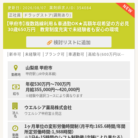
【勤務実態について】
更新日：
2026/08/07
薬剤師求人ID：
354084
【法人特徴について】
■平日は18時まで、土曜は12時30分までの勤務で、日曜・祝日は
■山梨県内で17店舗を展開する大手法人であり、居宅介護支援
定休日です。
正社員
ドラッグストア(調剤あり)
事業所の運営など、地域医療を多角的に支える安定した経営基盤
■本部所属のラウンダー薬剤師が複数名いるため、急なお休みに
【甲府市】複数路線利用＆車通勤OK★高額年収希望の方必見
です。
も対応しやすい体制です。
30歳650万円 教育制度充実で未経験者も安心の環境
■社長も薬剤師として現場に立っているため、スタッフの意見が
■有給休暇は法定通り付与され、産休・育休の取得実績も豊富に
経営層に届きやすく、現場の悩みを汲み取って改善する風通しが
ございます。
あります。
検討リストに追加
■本部常駐のラウンダーが在籍しているため、急な欠員時や有給
【想定される業務内容】
取得の際にもサポートを受けやすく、休みが取りやすい体制が魅
■門前の総合病院から応需する、調剤、監査、服薬指導といった
新卒可
未経験可
ブランク可
車通勤可
高給与(600万円以上)
寮・
力です。
一連の業務が中心です。
■内科、消化器科、脳外科、産婦人科など多岐にわたる処方箋を
山梨県 甲府市
経験できます。
甲府駅 (JR中央本線)
勤務地
■プライバシーに配慮されたセパレート型の着座投薬口で、患者
様とじっくり向き合えます。
年収530万円～700万円
月給355,000円～420,000円
【法人特徴について】
給与
※経験や選択コースにより異なります
■山梨県内で17店舗の調剤薬局を展開し、居宅介護支援事業所
も運営しています。
ウエルシア薬局株式会社
■総合病院の門前を中心に店舗展開し、地域に根ざした薬局づく
法人
ウエルシア甲府富士見店
りを推進しています。
名
■社長も薬剤師として現場に立つため、従業員の意見や悩みを汲
み取る社風です。
1ヶ月単位の変形労働時間制（月平均:165.6時間/年間
所定労働時間:1,988時間）
勤務
※1日4~15時間のシフト制勤務（店舗により異なる）