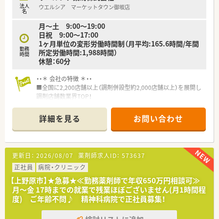
法人
ウエルシア マーケットタウン御坂店
名
月～土 9:00～19:00
日祝 9:00～17:00
1ヶ月単位の変形労働時間制（月平均:165.6時間/年間
勤務
所定労働時間:1,988時間）
時間
休憩：60分
・・＊ 会社の特徴 ＊・・
■全国に2,200店舗以上（調剤併設型約2,000店舗以上）を展開し
調剤店舗数業界TOP！
■店舗拡大に伴いキャリアアップできるポジションが多数あり！
頑張り次第で高給与も可能！
詳細を見る
お問い合わせ
■経験や勤務コースによりますが、経験の少ない方でも500万前
半スタートと業界TOP水準！
■職種や職域に合わせ、豊富な社内研修や外部組織と連携した研
修を用意されています
更新日：
2026/08/07
薬剤師求人ID：
573637
■薬剤師が中心の会社だからこそ活躍できるキャリアパスが多
種多様に用意されています。
正社員
病院・クリニック
■店舗拡大に伴い、エリアマネジャーや営業部長等のマネジメン
【上野原市】★急募★≪勤務薬剤師で年収650万円相談可≫
トのポジションも増えます。
月～金 17時までの就業で残業ほぼございません(月1時間程
■在宅や教育等の専門性を活かせるスペシャリストを目指すこ
度) ご年齢不問♪ 精神科病院で正社員募集！
とも可能です。
■その他にも、管理部門や商品部門等の本社スタッフなど活動領