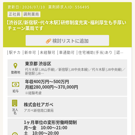
■30～40代の子育て経験のある方が多く働いているため、
更新日：
2026/07/10
薬剤師求人ID：
556495
お子様がいらっしゃる方への理解や配慮あり！
■実習生の受け入れも行っており、学生から刺激を受けること
正社員
調剤薬局
も…！
【渋谷区/新宿駅・代々木駅】研修制度充実・福利厚生も手厚い
■遅くとも18時45分には皆さま退勤されています。
チェーン薬局です
＼こんな会社です／
検討リストに追加
■創業40年以上！立川市内の方々から親しまれている薬局です！
■立川市内に2店舗展開しています。
■地域の方に貢献出来るよう、在宅業務にも取り組んでいます
駅チカ
新卒可
未経験可
車通勤可
住宅補助(手当)あり
認定薬剤師取得支援あり
（運転免許がない方は、自転車や徒歩での対応も可能です）
■好業績の際は決算賞与も支給！
東京都 渋谷区
■定年は60歳までですが、継続雇用制度により65歳まで就業す
代々木駅 (JR山手線)／新宿駅 (JR中央本線)／代々木駅 (JR中央線)／
勤務地
ることが可能です
新宿駅 (JR
…
■給与は年俸制！12分割（賞与なし）と16分割（賞与あり）など分
年収400万円～500万円
割数の選択が可能です
月給280,000円～370,000円
給与
※経験考慮
株式会社アガペ
法人
アガペ新宿南口薬局
名
1ヶ月単位の変形労働時間制
月～金 10:00～21:00
土 10:00～20:00