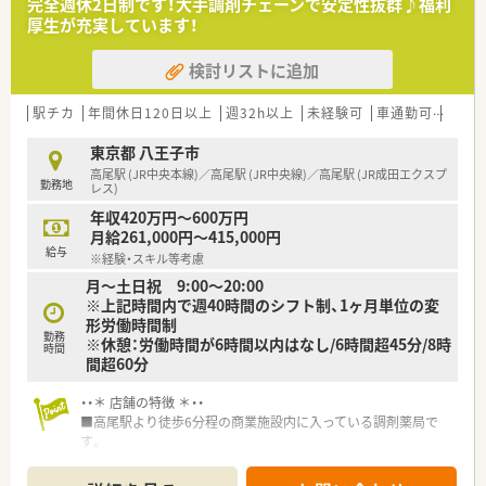
完全週休2日制です！大手調剤チェーンで安定性抜群♪福利
ランスを保つことが可能です
厚生が充実しています！
■キャリアパスが明確で早い段階から責任あるポジションに就
くチャンスがあり｢1～2年目で薬局長、最短3～4年目でエリアマ
検討リストに追加
ネージャー(SV)」に昇格できるなど、成長中の企業だからこそ昇
格チャンスも多い企業です
■勤務年数や年齢に関係がない職務給制度を採用しており、若く
駅チカ
年間休日120日以上
週32h以上
未経験可
車通勤可
高給与
から責任のあるポジションを目指したい方、高年収希望の方はお
すすめの会社です！
東京都 八王子市
高尾駅 (JR中央本線)／高尾駅 (JR中央線)／高尾駅 (JR成田エクスプ
勤務地
<設備面について>
レス)
■最新のシステムを導入し、対物業務にかかる時間を短縮し、よ
年収420万円～600万円
り丁寧な服薬指導が可能な環境を整えています
月給261,000円～415,000円
■機器類に関しては、音声入力の薬歴･ピッキングサポートシス
給与
※経験・スキル等考慮
テム･投薬カウンターに薬歴閲覧用タブレット設置など、薬剤師
月～土日祝 9:00～20:00
が安心して働く事が出来る様に最新の機械を導入されています
※上記時間内で週40時間のシフト制、1ヶ月単位の変
形労働時間制
<研修制度について>
勤務
※休憩：労働時間が6時間以内はなし/6時間超45分/8時
■業務習得制度によるOJT・OTC店内勉強会や、中途入社社員研
時間
間超60分
修、薬剤師全体研修、新任薬局長研修など幅広い研修を整えてい
ます
■研修認定薬剤師単位取得の支援（eラーニング）…年間10万円
・・＊ 店舗の特徴 ＊・・
まで学会参加やｅラーニング等に掛かる費用を会社負担してい
■高尾駅より徒歩6分程の商業施設内に入っている調剤薬局で
ます
す。
■内科・小児科・眼科・皮膚科をメインとしている店舗です。
<福利厚生について>
■商業施設内なので、お昼休憩やお買い物も大変便利です♪