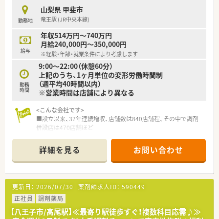
として非常に整然とした働きやすい空間となっております。
山梨県 甲斐市
■様々なサークル活動制度も用意されており、店舗の垣根を越え
竜王駅 (JR中央本線)
勤務地
て多くの仲間と交流できるアットホームな雰囲気です。
年収514万円～740万円
月給240,000円～350,000円
給与
※経験・年齢・就業条件により考慮します
9:00～22:00（休憩60分）
上記のうち、1ヶ月単位の変形労働時間制
（週平均40時間以内）
勤務
時間
※営業時間は店舗により異なる
<こんな会社です>
■設立以来、37年連続増収、店舗数は840店舗程、その中で調剤
併設店は470店舗ほど
あり、調剤併設率は56％です
■経営理念としては、健康と美と衛生を通じての社会貢献を掲げ
詳細を見る
お問い合わせ
ている会社様です
■調剤併設店は分離申請をしているため、薬局としての機能を最
大限発揮し運営しています
更新日：
2026/07/30
薬剤師求人ID：
590449
<働き方について>
■ライフスタイルに合わせて｢9時間勤務・8時間勤務｣のどちら
正社員
調剤薬局
か選択が可能です！
【八王子市/高尾駅】≪最寄り駅徒歩すぐ！複数科目応需♪≫
■就業時間も薬局の営業時間に合わせている為、ライフワークバ