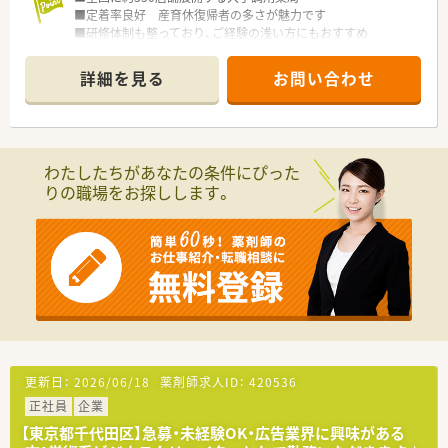
■定着率良好 産育休復帰者の多さが魅力です
■研修体制も整っており、ご経験の浅い方にもおすすめ
詳細を見る
お問い合わせ
わたしたちがあなたの条件にぴった
りの職場をお探しします。
更新日：
2026/06/18
薬剤師求人ID：
420536
正社員
企業
【東京都千代田区】急募・未経験OK・広告業界に興味がある