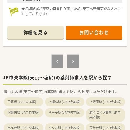
丈夫です。
★初期配属が東京の可能性が高いため、東京へ転居可能な方お待
ちしております！
・・＊ 業務内容 ＊・・
■医薬品メーカーに寄せられる医薬品の副作用に関する情報の
詳細を見る
お問い合わせ
精査、入力、評価などの業務をお任せします。
・医療現場などから届く安全情報の受付
・安全情報の内容レビュー
・専用システムへの情報入力
・関連書類の管理
・文献検索/調査など
※将来的には医薬品の安全情報の評価、PMDA(医薬品医療機器
総合機構)への報告書の作成などもお任せします。
JR中央本線(東京～塩尻)の薬剤師求人を駅から探す
・・＊ キャリアアップ ＊・・
■未経験から経験を積めるだけなく、営業職や採用、また教育担
JR中央本線(東京～塩尻)の薬剤師求人を駅からお探しいただけます。
当など、様々なキャリアパスが描けるのも特長のひとつ。
■自己成長をキーワードに掲げる方にとって、様々なチャンスと
三鷹駅 (JR中央本線)
上諏訪駅 (JR中央本線)
上野原駅 (JR中央本線)
出会うことができる会社です。
下諏訪駅 (JR中央本線)
八王子駅 (JR中央本線)
勝沼ぶどう郷駅 (JR中
・・＊ 企業の特徴 ＊・・
央本線)
■上場企業を主体とする研究開発、情報、技術、製造分野の総合
コンサルディング、人事コンサルティングおよびアウトソーシン
吉祥寺駅 (JR中央本線)
四ツ谷駅 (JR中央本線)
国分寺駅 (JR中央本線)
グを行っています。