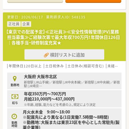
ントのスライド、学会や講演会の記録パンフレット、WEBページ
作成、疫病や治療法の解説動画、患者の服薬指導ツール疾患啓発
イベントの製作をします。
更新日：
2026/06/17
薬剤師求人ID：
548135
＜こんな方が合っています＞
正社員
企業
■広告業界への高い意欲、向上心がある方
【東京での配属予定】≪正社員≫≪安全性情報管理(PV)業務
■マーケティング・広告の製作に関心があること
担当募集≫ご経験次第で最大年収700万円！年間休日126日
■英語力のある方（読むことに抵抗がない方）
｜各種手当・研修制度充実★
■コミュニケーション能力が高い方
■周りを巻き込んでプロジェクトを進められる方
検討リストに追加
■文章力に自信のある方
≪こんな企業です≫
年間休日120日以上
土日祝休み
土日休み(相談可含む)
未経験可
高
■1982年に設立された広告代理店の企業です。
■大手の広告代理店がやりたがらない分野も積極的に手掛けて
大阪府 大阪市北区
おり、隙間を埋めるマルチクリエイティブエージェンシーです。
新宿駅 (JR山手線)／新宿駅 (JR中央本線)／新宿駅 (JR中央線)／新宿
勤務地
■目の前のことよりも中長期的な目線での経営を心がけており
駅 (JR埼京
…
ます。
年収350万円～700万円
■仲間を大切にする社風で社員同士の仲が良くチーム力を大切
月給210,000円～437,000円
にしています。
給与
※年齢、経験、能力などを考慮の上、規定により決定
■現場主義のためどのような仕事でも現場に足お運び、直接見聞
月火水木金 9:00～18:00
きした情報やクライアントの思いを共有しています。
※配属先により異なる(1日実働7.5時間～8時間)
■マネージメント層の方もプレイヤーとして活躍しているため
※勤務地：大阪または東京23区を中心とした常駐先(製
常に現場を把握したフィードバックが可能です。
勤務
時間
薬企業等)
■研修制度がしっかりと準備されているので、やる気があれば大