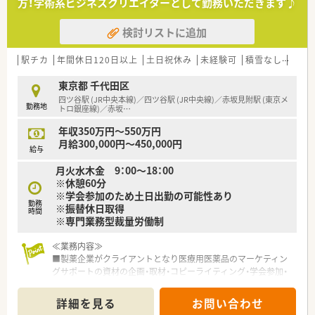
方！学術系ビジネスクリエイターとして勤務いただきます♪
検討リストに追加
駅チカ
年間休日120日以上
土日祝休み
未経験可
積雪なし
教育
東京都 千代田区
四ツ谷駅 (JR中央本線)／四ツ谷駅 (JR中央線)／赤坂見附駅 (東京メ
勤務地
トロ銀座線)／赤坂
…
年収350万円～550万円
月給300,000円～450,000円
給与
月火水木金 9：00～18：00
※休憩60分
※学会参加のため土日出勤の可能性あり
勤務
※振替休日取得
時間
※専門業務型裁量労働制
≪業務内容≫
■製薬企業がクライアントとなり医療用医薬品のマーケティン
グサポートの資材の企画・取材・コピーライティング・学会参加・
イベント運営などの幅広い一連のサービスを担当して頂きま
す。
詳細を見る
お問い合わせ
■医薬品の説明のためのデータ解説パンフレット、パワーポイ