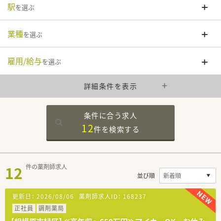
駅
を選ぶ
業種
を選ぶ
雇用/給与
を選ぶ
詳細条件を表示
条件に合う求人
12
件を
検索する
12
件の薬剤師求人
並び順
更新日：
2026/08/06
薬剤師求人ID：
168237
正社員
調剤薬局