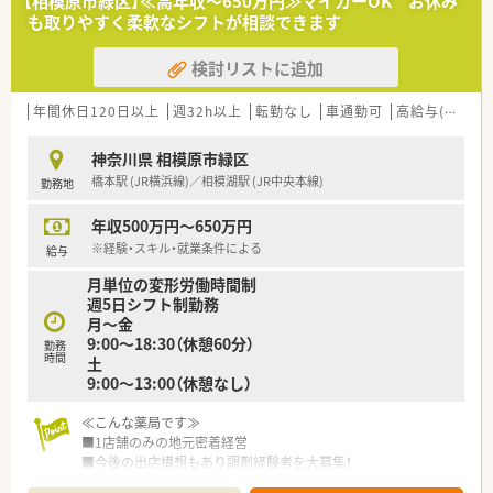
【相模原市緑区】≪高年収～650万円≫マイカーOK お休み
も取りやすく柔軟なシフトが相談できます
検討リストに追加
年間休日120日以上
週32h以上
転勤なし
車通勤可
高給与(600万円以上)
神奈川県 相模原市緑区
橋本駅 (JR横浜線)／相模湖駅 (JR中央本線)
勤務地
年収500万円～650万円
※経験・スキル・就業条件による
給与
月単位の変形労働時間制
週5日シフト制勤務
月～金
9:00～18:30（休憩60分）
勤務
時間
土
9:00～13:00（休憩なし）
≪こんな薬局です≫
■1店舗のみの地元密着経営
■今後の出店構想もあり調剤経験者を大募集！
■患者様が車に乗ったままで薬を受け取れるドライブスルーが