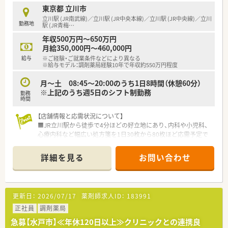
■患者様との信頼関係を大切にできるコミュニケーション能力
東京都 立川市
の高い方や、薬剤師として明確な成長目標をお持ちの方を募集し
立川駅 (JR南武線)／立川駅 (JR中央本線)／立川駅 (JR中央線)／立川
勤務地
ます。
駅 (JR青梅
…
■30代から40代を中心に幅広い層が活躍しており、周囲と円滑
年収500万円～650万円
な連携を取りながら前向きに業務に励める方を求めています。
月給350,000円～460,000円
給与
※ご経験・ご就業条件などにより異なる
【法人特徴について】
※給与モデル：調剤薬局経験10年で年収約550万円程度
■福岡県を拠点に全国約80店舗を展開する安定企業であり、創
業以来26年連続で昇給を実施している盤石な経営基盤が魅力で
月～土 08:45～20:00のうち1日8時間（休憩60分）
す。
※上記のうち週5日のシフト制勤務
勤務
■医療モール型の出店に強みを持ち、地域の医院を結ぶハブのよ
時間
うな役割を担うことで、密な医薬連携を実現させている法人で
【店舗情報と応需状況について】
す。
■JR立川駅から徒歩で4分ほどの好立地にあり、内科や小児科、
■薬局事業のほかに介護事業や農業も手掛けており、自社農園で
心療内科など幅広い処方箋を1日30枚から80枚ほど応需予定で
採れた作物を用いたOTC販売など、多角的な事業展開が特徴で
す。
す。
■薬剤師は常時2名体制、事務スタッフは1名体制を予定してお
詳細を見る
お問い合わせ
り、近隣店舗からのヘルプ体制も整っているため安心して勤務で
【想定される業務内容】
きます。
■主に心療内科や内科、美容皮膚科などの処方箋に対する調剤、
■約1,200品目の医薬品を取り扱い、最新の監査システムや全自
監査、服薬指導を通じて患者様の健康維持に貢献いただきます。
動分包機を完備することで、安全かつ迅速な調剤業務を実現して
■薬歴管理には「ラクレキ」を全店で統一して導入しているた
更新日：
2026/07/17
薬剤師求人ID：
183991
います。
め、操作に慣れれば効率的に業務を進めることが可能となってい
正社員
ます。
調剤薬局
【法人特徴について】
■まずは外来調剤のスキルを磨き、正確で迅速な対応を身につけ
急募【水戸市】≪年休120日以上≫クリニックとの連携良
■立川市内に4店舗を展開し、地域シェア約50%を誇る在宅医療
ていただいたのちに、在宅業務などにも携わっていただきます。