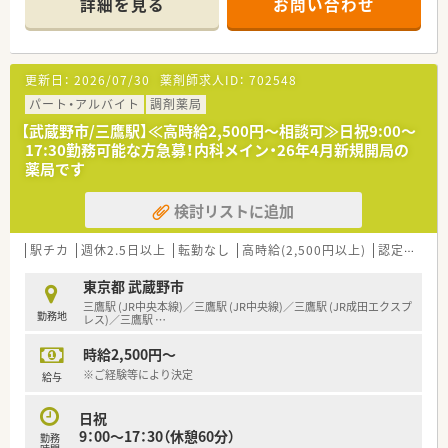
詳細を見る
お問い合わせ
■基本日祝休みになる為、プライベートも充実してご勤務が可能
です
・・＊ 企業の特徴 ＊・・
■応援体制が整っているので、人数が少ない薬局に配属でも安心
■全国に722店舗を経営している中心部や駅構内にも出店して
して勤務ができる環境です
いる調剤薬局様となります。
更新日：
2026/07/30
薬剤師求人ID：
702548
■有給取得平均10.4日の為、有給休暇も取得しやすい会社です
■残業時間の平均は10時間程度となります。
また、年に1回1週間程度リフレッシュ休暇制度を設けており、全
残業は1分単位での支給になり、当日シフトで決められた時間
パート・アルバイト
調剤薬局
店休憩室を完備しています
を超えた分は、すべて残業となります。
【武蔵野市/三鷹駅】≪高時給2,500円～相談可≫日祝9:00～
■社員割引購入制度、会社都合での転勤の場合は家賃補助や遠隔
■研修制度が非常に充実している調剤薬局となります。
17:30勤務可能な方急募！内科メイン・26年4月新規開局の
地手当も付き、安心して就業できます（規定あり）
疾患別のWEB研修やがんや緩和ケア・糖尿病など専任薬剤師
薬局です
も育成にも力を入れています。
そういった研修も全て会社負担で実施をしていただけます。
検討リストに追加
■年間休日は125日ございます。夏季休暇3日、冬期休暇5日ござ
います。
■育児休暇は最大3歳まで、時短勤務は小学校1年生終了時まで
駅チカ
週休2.5日以上
転勤なし
高時給(2,500円以上)
認定薬剤師取得支援あり
適用となりますので、子育て中の薬剤師様には非常に働きやすい
職場です。
東京都 武蔵野市
三鷹駅 (JR中央本線)／三鷹駅 (JR中央線)／三鷹駅 (JR成田エクスプ
勤務地
・・＊ 安心できる就業環境 ＊・・
レス)／三鷹駅
…
■ミスのない調剤業務を徹底しており、「調剤ミス防止システ
時給2,500円～
ム」を完備。
薬剤師も患者様も安心できるよう設備投資もしっかり行って
※ご経験等により決定
給与
いる薬局です。
■機材環境、福利厚生が整っている環境を希望の方や研修制度の
日祝
充実さをポイントとしている方へおすすめの薬局です♪
9：00～17：30（休憩60分）
勤務