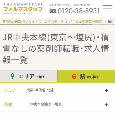
平日9：30-19：00 土日10：00-19：00
薬剤師の転職・求人サイト ファルマスタッフ
JR中央本線(東京～塩尻)
積雪
JR中央本線(東京～塩尻)・積
雪なし
の薬剤師転職・求人情
報一覧
エリア
駅
で探す
から探す
エリア
関東・甲信越・北陸
路線
JR中央本線(東京～塩尻)