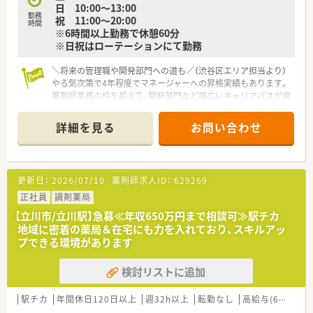
日 10:00～13:00
勤務
祝 11:00～20:00
時間
※6時間以上勤務で休憩60分
※日祝はローテーションにて勤務
＼将来の管理職や開発部門への道も／（渋谷区エリア担当より）
やる気次第で4年程度でマネージャーへの昇格実績もあります。
薬剤師業務の枠を超えて、開発部門など幅広いキャリアパスが用
意されているため、向上心のある方に最適です。
詳細を見る
お問い合わせ
【店舗情報と応需状況について】
■新宿駅や代々木駅から徒歩5分圏内という抜群の立地にあり、
近隣のクリニックから多岐にわたる科目を応需している店舗で
す。
更新日：
2026/07/10
薬剤師求人ID：
629269
■心療内科や形成外科、皮膚科などの処方箋をメインに1日約50
枚ほど受け付けており、2020年に開局したばかりの綺麗な職場
正社員
調剤薬局
です。
【立川市/立川駅】急募≪年収650万円まで相談可≫駅チカ
■薬剤師は常時3名体制を維持しており、忙しい時間帯でもスタ
地域に密着の薬局＆在宅にも力を入れており、スキルアッ
ッフ間で協力し合いながらゆとりを持って調剤業務に取り組め
プできる環境があります
ます。
検討リストに追加
【募集背景と求める人物像について】
■今後のサービス向上と体制強化を見据えた増員募集であり、主
体性を持って新しいアイデアを提案できる方を歓迎しておりま
駅チカ
年間休日120日以上
週32h以上
転勤なし
高給与(600万円以上)
す。