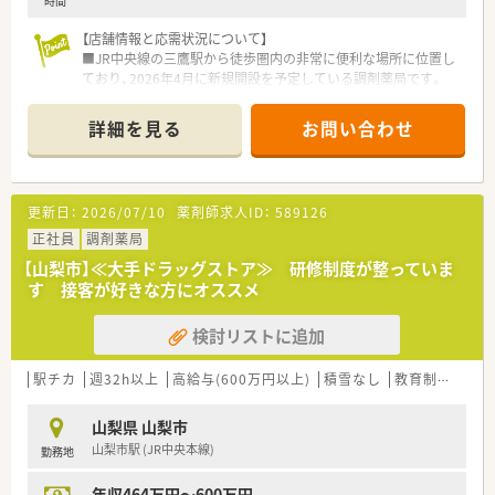
時間
【店舗情報と応需状況について】
■JR中央線の三鷹駅から徒歩圏内の非常に便利な場所に位置し
ており、2026年4月に新規開設を予定している調剤薬局です。
■主な応需科目は内科となっており、地域にお住まいの患者様と
の対話を通じて健康を支える役割を担っていただきます。
詳細を見る
お問い合わせ
■現在は薬剤師1名と事務スタッフ1名の少人数体制を想定して
おり、一人ひとりの顔が見える風通しの良い職場環境です。
【法人特徴について】
更新日：
2026/07/10
薬剤師求人ID：
589126
■ITや農業など多角的な事業を展開する大手グループの中核企
業であり、全国に470店舗以上の薬局を展開する安定法人です。
正社員
調剤薬局
■役職に関わらずフラットに意見交換ができる組織運営を徹底
【山梨市】≪大手ドラッグストア≫ 研修制度が整っていま
しており、全員が主役となって行動する方針を掲げています。
す 接客が好きな方にオススメ
■過剰な設備投資を抑えることで利益を社員へ最大限に還元す
る姿勢を持っており、高待遇と働きやすさの向上に努めていま
検討リストに追加
す。
駅チカ
週32h以上
高給与(600万円以上)
積雪なし
教育制度あり
山梨県 山梨市
山梨市駅 (JR中央本線)
勤務地
年収464万円～600万円