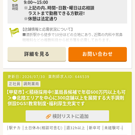
9:00〜15:00
勤務
※上記の内、時間・日数・曜日は応相談
時間
ラストまで勤務できる方歓迎！
※休憩は法定通り
【店舗情報と応需状況について】
■酒折駅から徒歩で10分ほどの立地にあり、近隣の内科や耳鼻
咽喉科などの複数科目から処方箋を応需しております。
■処方箋枚数は1日平均200枚と多めですが、薬剤師6名の体制で
協力してスピーディーに業務にあたることができます。
詳細を見る
お問い合わせ
■在宅業務は現状ございませんので、外来調剤やOTC販売といっ
た店舗内での専門業務に専念できる環境が整っております。
【法人特徴について】
更新日：
2026/07/30
薬剤師求人ID：
646539
■大手企業が100％出資しており、M＆Aのリスクが極めて低い
非常に盤石な経営基盤があることが大きな強みです。
正社員
調剤薬局
■欧米型ドラッグストアを日本でいち早く展開し、調剤とOTCの
【甲斐市】＜積極採用中！薬局長候補で年収600万円以上も可
売上比率が業界トップクラスの医療重視の企業です。
＞●北陸エリアを中心に300店舗以上を展開する大手調剤
■調剤オペレーションの自動化を積極的に推進しており、業務効
併設DGS！教育制度・福利厚生充実です
率化と過誤防止を追求しています。
検討リストに追加
【職場環境と雰囲気】
■社員間では役職に関係なく「さん」付けで呼び合う文化が根付
いており、非常にフラットで風通しの良い人間関係です。
駅チカ
土日休み(相談可含む)
週32h以上
新卒可
未経験可
車通
■店舗内はブルーを基調とした清潔感あふれる内装で、医療機関