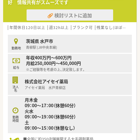
好 情報共有がスムーズです
のパイオニアとして、居宅と施設を合わせ月400件以上の実績が
あります。
検討リストに追加
■全店舗でシステムを統一化しており、従業員がどの店舗でもス
ムーズに、かつ効率的に働きやすい環境整備を積極的に行ってい
ます。
年間休日120日以上
週32h以上
ブランク可
残業なし(ほぼなし含む)
■転居を伴う異動はなく、立川近隣に特化したドミナント展開を
続けているため、腰を据えて地域の患者様を支え続けることが可
茨城県 水戸市
能です。
青柳駅 (JR中央本線)
勤務地
【勤務実態について】
年収400万円～600万円
■開局時間は平日の19時30分までですが、スタッフの人数が十
月給250,000円～450,000円
分に確保されているため、急な休みにも柔軟に対応できる体制が
給与
※ご経験等を考慮の上、決定致します。
あります。
■近隣店舗との連携が非常に強固であり、店舗間でサポートし合
株式会社アイセイ薬局
う文化が根付いているため、残業時間を抑えながら効率よく働け
法人
アイセイ薬局 水戸青柳店
ます。
名
■有給休暇は法定通り支給されますが、法人全体として定着率が
月木金
高く、長期的に安定して就業を継続できる仕組みが構築されてい
09：00～17：00（休憩60分）
ます。
火水
09：00～19：00（休憩60分）
勤務
時間
土
09：00～15：00（休憩なし）
■全国に約350店舗展開する大手調剤薬局