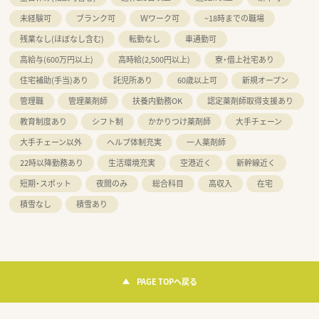
未経験可
ブランク可
Ｗワーク可
~18時までの職場
残業なし(ほぼなし含む)
転勤なし
車通勤可
高給与(600万円以上)
高時給(2,500円以上)
寮・借上社宅あり
住宅補助(手当)あり
託児所あり
60歳以上可
新規オープン
管理職
管理薬剤師
扶養内勤務OK
認定薬剤師取得支援あり
教育制度あり
シフト制
かかりつけ薬剤師
大手チェーン
大手チェーン以外
ヘルプ体制充実
一人薬剤師
22時以降勤務あり
生活環境充実
空港近く
新幹線近く
短期・スポット
夜間のみ
総合科目
高収入
在宅
積雪なし
積雪あり
PAGE TOPへ戻る