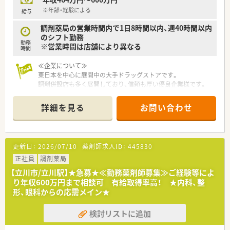
※年齢・経験による
給与
調剤薬局の営業時間内で1日8時間以内、週40時間以内
のシフト勤務
勤務
※営業時間は店舗により異なる
時間
≪企業について≫
東日本を中心に展開中の大手ドラッグストアです。
調剤併設店も多く展開しており、信頼も厚い優良企業様です。
地域医療の担い手として、より身近で、安心できるサービスをモ
ットーとしていらっしゃいます。
詳細を見る
お問い合わせ
≪充実の福利厚生制度≫
傷病による長期休業または退職後、会社から給与支給がなくなっ
た後も、６０歳まで給与が保障される制度を導入しています。
更新日：
2026/07/10
薬剤師求人ID：
445830
１年以上勤務した社員はお子様が１歳に達する前日まで育児休
業を取得することができ、その後は「育児短時間勤務制度」を利
正社員
調剤薬局
用することができます。
【立川市/立川駅】★急募★≪勤務薬剤師募集≫ご経験等によ
り年収600万円まで相談可 有給取得率高！ ★内科、整
≪安心の教育制度≫
形、眼科からの応需メイン★
新卒向けの研修は勿論、薬剤師の基礎を強化するための研修など
様々な研修制度があり、自宅学習が可能なe-ラーニング講座、通
検討リストに追加
信教育等、豊富な研修システムがあります。