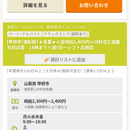
あります
詳細を見る
お問い合わせ
■居宅・施設両方の在宅に力を入れています
■外来は近隣病院をはじめ面で幅広く応需
■施設調剤が多いため、業務スケジュールがコントロールしやす
い環境です
更新日：
2026/07/30
薬剤師求人ID：
715396
■希望休やシフトが調整しやすいので、正社員でも余裕を持って
働けます
パート・アルバイト
ドラッグストア(調剤あり)
■ガッツリ働いてしっかり稼ぎたい方にもオススメ！
【甲府市/酒折駅】★急募★≪高時給2,400円≫内科含む複数
■ご経験により600万円以上のご提示もあります
科目応需｜18時まで×週3日～シフト応相談
■マイカー通勤OK
※車通勤オススメエリアです
検討リストに追加
■在宅業務があるため自動車運転免許が必須となります
■近くの病院をはじめ、様々な処方箋を応需しています！
年間休日120日以上
土日休み(相談可含む)
週休2.5日以上
週32h以
山梨県 甲府市
酒折駅 (JR中央本線)
勤務地
時給2,300円～2,400円
※経験・就業条件により異なる
給与
月火水木金
9:00〜18:00
土