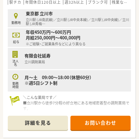
駅チカ
年間休日120日以上
週32h以上
ブランク可
残業なし(ほぼなし含む)
東京都 立川市
立川駅 (JR南武線)／立川駅 (JR中央本線)／立川駅 (JR中央線)／立川
勤務地
駅 (JR青梅
…
年収450万円～600万円
月給250,000円～400,000円
給与
※ご経験・ご就業条件などにより異なる
有限会社延寿
法人
立川調剤薬局
名
月～土 09:00～18:00（休憩60分）
※週5日シフト制
勤務
時間
＼こんな薬局です／
■立川駅から徒歩7分程の好立地にある地域密着型の調剤薬局で
す。
■内科，整形，眼科メインの処方をメインに応需しているほか、
在宅業務も行っています。
詳細を見る
お問い合わせ
■門前の総合病院の応需が70％ほどで、
ほかにも災害医療センターからの応需もございます。
（耳鼻科、小児科の応需はほぼございません）