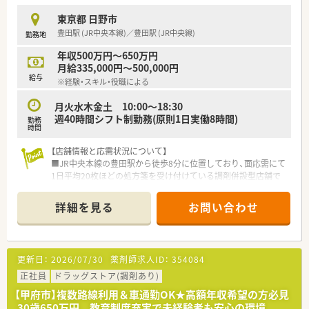
時短勤務ができるよう変更予定です。
東京都 日野市
■年間休日が120日とワークライフバランスが整っています
豊田駅 (JR中央本線)／豊田駅 (JR中央線)
勤務地
■日用品から常備薬まで、従業員割引制度など嬉しいメリットも
たくさんあります！
年収500万円～650万円
月給335,000円～500,000円
給与
※経験・スキル・役職による
月火水木金土 10:00～18:30
週40時間シフト制勤務(原則1日実働8時間)
勤務
時間
【店舗情報と応需状況について】
■JR中央本線の豊田駅から徒歩8分に位置しており、面応需にて
1日平均20枚ほどの処方箋を受け付けている調剤併設型店舗で
す。
■薬剤師は常勤1名とパート3名が在籍しており、近隣の医療機
詳細を見る
お問い合わせ
関から多岐にわたる科目の処方箋を安定して応需しているのが
特徴です。
■広域からの処方箋を受け付ける面対応のスタイルであるため、
特定の科目に偏ることなく幅広い調剤スキルを磨くことが可能
更新日：
2026/07/30
薬剤師求人ID：
354084
な環境です。
正社員
ドラッグストア(調剤あり)
【法人特徴について】
【甲府市】複数路線利用＆車通勤OK★高額年収希望の方必見
■関東と東海エリアの住宅街を中心に700店舗以上を展開して
30歳650万円 教育制度充実で未経験者も安心の環境