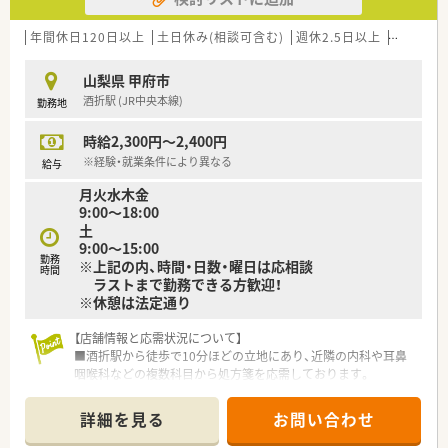
域は多種多様です。
■在宅実施店舗は年々増加しており、在宅医療へもしっかりと関
年間休日120日以上
土日休み(相談可含む)
週休2.5日以上
週32h以
わる事ができます。
■育児休暇は3歳まで取得が可能で、時短制度は小学5年生まで
山梨県 甲府市
時短勤務ができるよう変更予定です。
酒折駅 (JR中央本線)
勤務地
■年間休日が120日とワークライフバランスが整っています
■日用品から常備薬まで、従業員割引制度など嬉しいメリットも
時給2,300円～2,400円
たくさんあります！
※経験・就業条件により異なる
給与
月火水木金
9:00〜18:00
土
9:00〜15:00
勤務
※上記の内、時間・日数・曜日は応相談
時間
ラストまで勤務できる方歓迎！
※休憩は法定通り
【店舗情報と応需状況について】
■酒折駅から徒歩で10分ほどの立地にあり、近隣の内科や耳鼻
咽喉科などの複数科目から処方箋を応需しております。
■処方箋枚数は1日平均200枚と多めですが、薬剤師6名の体制で
協力してスピーディーに業務にあたることができます。
詳細を見る
お問い合わせ
■在宅業務は現状ございませんので、外来調剤やOTC販売といっ
た店舗内での専門業務に専念できる環境が整っております。