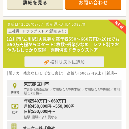
詳細を見る
お問い合わせ
■「借入無しで年率20％の成長を達成」を経営目標に、小売業と
しての売上が好調なため経営面は安心
■お客様目線に立ち、「高品質」な商品の提供・接客をモットーに
している企業
更新日：
2026/08/07
薬剤師求人ID：
538279
■福利厚生として研修補助制度あり
■急なお休みでも本部薬剤師により応援対応できる体制となり
正社員
ドラッグストア(調剤あり)
ますのでご安心頂けます
【立川市/立川駅】★急募≪高年収550～660万円≫20代でも
■今後、調剤薬局事業拡大予定為、90分以内転勤する可能性があ
550万円程からスタート！枚数・残業少なめ シフト制でお
ります
休みもしっかり取得 調剤併設ドラッグストア
■有給取得率ほぼ100％と高水準
検討リストに追加
≪こんな薬局です≫
■立川駅より徒歩5分、立川北駅より徒歩2分の好立地！
■2023年11月中旬にオープン予定の新店です。
駅チカ
残業なし(ほぼなし含む)
高給与(600万円以上)
新規オープン
■デパート内の店舗のため、勤務前後や休憩時間の買い物にも大
変便利♪
東京都 立川市
立川駅 (JR南武線)／立川駅 (JR中央本線)／立川駅 (JR中央線)／立川
勤務地
駅 (JR青梅
…
年収540万円～660万円
月給458,000円～550,000円
日給550,000円～
給与
経験、役職により異なる
オーケー株式会社