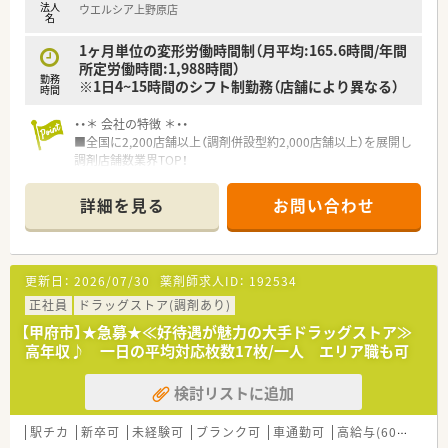
法人
ウエルシア上野原店
名
1ヶ月単位の変形労働時間制（月平均:165.6時間/年間
所定労働時間:1,988時間）
勤務
※1日4~15時間のシフト制勤務（店舗により異なる）
時間
・・＊ 会社の特徴 ＊・・
■全国に2,200店舗以上（調剤併設型約2,000店舗以上）を展開し
調剤店舗数業界TOP！
■店舗拡大に伴いキャリアアップできるポジションが多数あり！
頑張り次第で高給与も可能！
詳細を見る
お問い合わせ
■経験や勤務コースによりますが、経験の少ない方でも500万前
半スタートと業界TOP水準！
■職種や職域に合わせ、豊富な社内研修や外部組織と連携した研
修を用意されています
更新日：
2026/07/30
薬剤師求人ID：
192534
■薬剤師が中心の会社だからこそ活躍できるキャリアパスが多
種多様に用意されています。
正社員
ドラッグストア(調剤あり)
■店舗拡大に伴い、エリアマネジャーや営業部長等のマネジメン
【甲府市】★急募★≪好待遇が魅力の大手ドラッグストア≫
トのポジションも増えます。
高年収♪ 一日の平均対応枚数17枚/一人 エリア職も可
■在宅や教育等の専門性を活かせるスペシャリストを目指すこ
とも可能です。
検討リストに追加
■その他にも、管理部門や商品部門等の本社スタッフなど活動領
域は多種多様です。
■在宅実施店舗は年々増加しており、在宅医療へもしっかりと関
駅チカ
新卒可
未経験可
ブランク可
車通勤可
高給与(600万円以上)
わる事ができます。