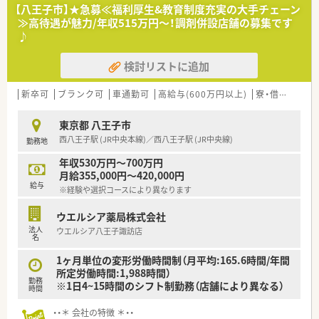
■店舗拡大に伴い、エリアマネジャーや営業部長等のマネジメン
【八王子市】★急募≪福利厚生&教育制度充実の大手チェーン
トのポジションも増えます。
≫高待遇が魅力/年収515万円～！調剤併設店舗の募集です
■在宅や教育等の専門性を活かせるスペシャリストを目指すこ
♪
とも可能です。
■その他にも、管理部門や商品部門等の本社スタッフなど活動領
検討リストに追加
域は多種多様です。
■在宅実施店舗は年々増加しており、在宅医療へもしっかりと関
わる事ができます。
新卒可
ブランク可
車通勤可
高給与(600万円以上)
寮・借上社宅あり
■育児休暇は3歳まで取得が可能で、時短制度は小学5年生まで
時短勤務ができるよう変更予定です。
東京都 八王子市
■年間休日が120日とワークライフバランスが整っています
西八王子駅 (JR中央本線)／西八王子駅 (JR中央線)
勤務地
■日用品から常備薬まで、従業員割引制度など嬉しいメリットも
たくさんあります！
年収530万円～700万円
月給355,000円～420,000円
給与
※経験や選択コースにより異なります
ウエルシア薬局株式会社
法人
ウエルシア八王子諏訪店
名
1ヶ月単位の変形労働時間制（月平均:165.6時間/年間
所定労働時間:1,988時間）
勤務
※1日4~15時間のシフト制勤務（店舗により異なる）
時間
・・＊ 会社の特徴 ＊・・