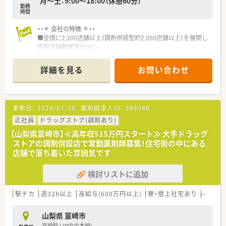
月～土：9:00～18:00（休憩60分）
勤務
時間
・・＊ 会社の特徴 ＊・・
■全国に2,200店舗以上（調剤併設型約2,000店舗以上）を展開し
調剤店舗数業界TOP！
■店舗拡大に伴いキャリアアップできるポジションが多数あり！
頑張り次第で高給与も可能！
詳細を見る
お問い合わせ
■経験や勤務コースによりますが、経験の少ない方でも500万前
半スタートと業界TOP水準！
■職種や職域に合わせ、豊富な社内研修や外部組織と連携した研
修を用意されています
更新日：
2026/07/30
薬剤師求人ID：
589360
■薬剤師が中心の会社だからこそ活躍できるキャリアパスが多
種多様に用意されています。
正社員
ドラッグストア(調剤あり)
■店舗拡大に伴い、エリアマネジャーや営業部長等のマネジメン
【山梨県韮崎市】≪高年収515万円スタート≫ 大手ドラッグ
トのポジションも増えます。
ストアの調剤併設店で常勤薬剤師募集！住宅街の中にある
■在宅や教育等の専門性を活かせるスペシャリストを目指すこ
店舗で落ち着いた雰囲気です
とも可能です。
■その他にも、管理部門や商品部門等の本社スタッフなど活動領
検討リストに追加
域は多種多様です。
■在宅実施店舗は年々増加しており、在宅医療へもしっかりと関
わる事ができます。
駅チカ
週32h以上
高給与(600万円以上)
寮・借上社宅あり
住宅補
■育児休暇は3歳まで取得が可能で、時短制度は小学5年生まで
時短勤務ができるよう変更予定です。
山梨県 韮崎市
■年間休日が120日とワークライフバランスが整っています
韮崎駅 (JR中央本線)