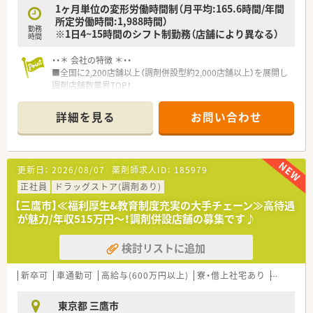
【勤務実態について】
1ヶ月単位の変形労働時間制（月平均:165.6時間/年間
■年間休日は120～125日確保されており、長期休日制度を活用
所定労働時間:1,988時間）
勤務
して海外旅行などを楽しむことも可能です。
※1日4~15時間のシフト制勤務（店舗により異なる）
時間
■育児休業は最大3年間取得でき、小学校卒業まで利用できる時
短勤務など子育てとの両立環境も万全です。
・・＊ 会社の特徴 ＊・・
■残業が発生した場合でも各種手当がしっかりと支給されるた
■全国に2,200店舗以上（調剤併設型約2,000店舗以上）を展開し
め、適切な労務管理のもとで勤務できます。
調剤店舗数業界TOP！
■店舗拡大に伴いキャリアアップできるポジションが多数あり！
頑張り次第で高給与も可能！
詳細を見る
お問い合わせ
■経験や勤務コースによりますが、経験の少ない方でも500万前
半スタートと業界TOP水準！
■職種や職域に合わせ、豊富な社内研修や外部組織と連携した研
修を用意されています
更新日：
2026/08/07
薬剤師求人ID：
185979
■薬剤師が中心の会社だからこそ活躍できるキャリアパスが多
種多様に用意されています。
正社員
ドラッグストア(調剤あり)
■店舗拡大に伴い、エリアマネジャーや営業部長等のマネジメン
【三鷹市】≪福利厚生&教育制度充実の大手チェーン≫高待遇
トのポジションも増えます。
が魅力/年収515万円～！調剤併設店舗の募集です♪
■在宅や教育等の専門性を活かせるスペシャリストを目指すこ
とも可能です。
検討リストに追加
■その他にも、管理部門や商品部門等の本社スタッフなど活動領
域は多種多様です。
■在宅実施店舗は年々増加しており、在宅医療へもしっかりと関
新卒可
車通勤可
高給与(600万円以上)
寮・借上社宅あり
教育制度
わる事ができます。
■育児休暇は3歳まで取得が可能で、時短制度は小学5年生まで
東京都 三鷹市
時短勤務ができるよう変更予定です。