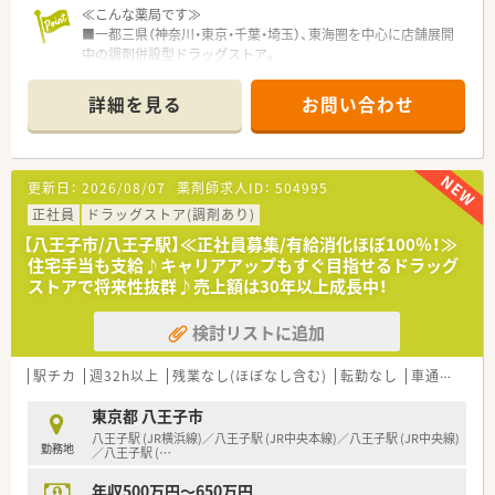
≪こんな薬局です≫
■薬剤師が主役の企業！安心して長く働ける労働環境です！
■一都三県（神奈川・東京・千葉・埼玉）、東海圏を中心に店舗展開
会長や社長は薬剤師です。そのため薬剤師の気持ちを理解し汲
中の調剤併設型ドラッグストア。
んだ企業カラー、組織を構築してこられています。
設立以来安定した成長を続けています。人口が集中している首
従業員の労働環境整備にも配慮があり、年間休日115日。5日連
都圏中心に店舗展開し、今後も現在のエリアで出店を強化。
詳細を見る
お問い合わせ
続休暇制度(取得率96.7％)、有給取得数も平均で10日以上！残業
「極めて感じの良い応対（挨拶）」を心掛けて住宅街立地を中心と
は全社平均5～15h程度です。
した店舗環境！
地域に根差してあらゆるライフステージに寄り添う「トータルヘ
■キャリアチャンスが豊富です！
ルスケア薬剤師」として成長できるように充実した研修制度も用
更新日：
2026/08/07
薬剤師求人ID：
504995
年間50店舗の出店を予定しており、出店に伴い薬局長やエリア
意されています。
マネジャーのポジションが多数！
正社員
ドラッグストア(調剤あり)
1年以内での薬局長就任へ向けた習熟も実施しており、ご経験を
■充実した研修を用意しています！
【八王子市/八王子駅】≪正社員募集/有給消化ほぼ100％！≫
活かした早期のポジションアップが目指せます！
本社近くに調剤研修センター、在宅研修センターがあり、全体的
住宅手当も支給♪キャリアアップもすぐ目指せるドラッグ
な知識の底上げ、基礎の徹底を実現。入社後は店舗着任前に薬局
ストアで将来性抜群♪売上額は30年以上成長中！
を模した調剤研修センターで調剤手技、機器操作等、一連の薬局
業務を実戦形式で習得いただけます。
検討リストに追加
■調剤、在宅にも非常に力を入れています！
調剤併設型ドラッグストアの中でも以前から「調剤」「在宅」など
駅チカ
週32h以上
残業なし(ほぼなし含む)
転勤なし
車通勤可
高
の保険調剤領域にとても注力されています。ドラッグストアの
併設調剤薬局の他に専門調剤薬局、ニーズが高まっている在宅医
東京都 八王子市
療についてもエリア在宅担当を配置して積極的に対応をされて
八王子駅 (JR横浜線)／八王子駅 (JR中央本線)／八王子駅 (JR中央線)
勤務地
います。カウンセリングも含め正にトータルヘルスケアの名に
／八王子駅 (
…
ふさわしい体制です。
年収500万円～650万円