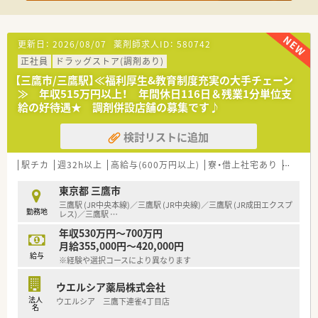
調剤併設型ドラッグストアの中でも以前から「調剤」「在宅」など
の保険調剤領域にとても注力されています。ドラッグストアの
併設調剤薬局の他に専門調剤薬局、ニーズが高まっている在宅医
療についてもエリア在宅担当を配置して積極的に対応をされて
更新日：
2026/08/07
薬剤師求人ID：
580742
います。カウンセリングも含め正にトータルヘルスケアの名に
正社員
ドラッグストア(調剤あり)
ふさわしい体制です。
【三鷹市/三鷹駅】≪福利厚生&教育制度充実の大手チェーン
■ドミナント展開！
≫ 年収515万円以上！ 年間休日116日＆残業1分単位支
全国展開は現時点では考えておらず、出店エリアである一都三
給の好待遇★ 調剤併設店舗の募集です♪
県、東海圏に集中出店し、店舗数を拡大しています。
現在では神奈川の店舗数が業界No.１になりました！
検討リストに追加
新店に加えて、現在OTC単独のお店へ順次調剤併設化を進めてい
るため薬剤師を積極採用中です！
駅チカ
週32h以上
高給与(600万円以上)
寮・借上社宅あり
住宅補
■薬剤師が主役の企業！安心して長く働ける労働環境です！
東京都 三鷹市
会長や社長は薬剤師です。そのため薬剤師の気持ちを理解し汲
三鷹駅 (JR中央本線)／三鷹駅 (JR中央線)／三鷹駅 (JR成田エクスプ
んだ企業カラー、組織を構築してこられています。
勤務地
レス)／三鷹駅
…
従業員の労働環境整備にも配慮があり、年間休日115日。5日連
続休暇制度(取得率96.7％)、有給取得数も平均で10日以上！残業
年収530万円～700万円
は全社平均5～15h程度です。
月給355,000円～420,000円
給与
※経験や選択コースにより異なります
■キャリアチャンスが豊富です！
年間50店舗の出店を予定しており、出店に伴い薬局長やエリア
ウエルシア薬局株式会社
マネジャーのポジションが多数！
法人
ウエルシア 三鷹下連雀4丁目店
1年以内での薬局長就任へ向けた習熟も実施しており、ご経験を
名