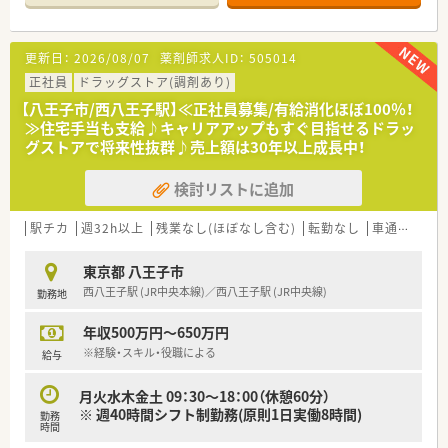
した店舗環境！
地域に根差してあらゆるライフステージに寄り添う「トータルヘ
ルスケア薬剤師」として成長できるように充実した研修制度も用
更新日：
2026/08/07
薬剤師求人ID：
505014
意されています。
正社員
ドラッグストア(調剤あり)
■充実した研修を用意しています！
【八王子市/西八王子駅】≪正社員募集/有給消化ほぼ100％！
本社近くに調剤研修センター、在宅研修センターがあり、全体的
≫住宅手当も支給♪キャリアアップもすぐ目指せるドラッ
な知識の底上げ、基礎の徹底を実現。入社後は店舗着任前に薬局
グストアで将来性抜群♪売上額は30年以上成長中！
を模した調剤研修センターで調剤手技、機器操作等、一連の薬局
業務を実戦形式で習得いただけます。
検討リストに追加
■調剤、在宅にも非常に力を入れています！
調剤併設型ドラッグストアの中でも以前から「調剤」「在宅」など
駅チカ
週32h以上
残業なし(ほぼなし含む)
転勤なし
車通勤可
高
の保険調剤領域にとても注力されています。ドラッグストアの
併設調剤薬局の他に専門調剤薬局、ニーズが高まっている在宅医
東京都 八王子市
療についてもエリア在宅担当を配置して積極的に対応をされて
西八王子駅 (JR中央本線)／西八王子駅 (JR中央線)
勤務地
います。カウンセリングも含め正にトータルヘルスケアの名に
ふさわしい体制です。
年収500万円～650万円
■ドミナント展開！
※経験・スキル・役職による
給与
全国展開は現時点では考えておらず、出店エリアである一都三
県、東海圏に集中出店し、店舗数を拡大しています。
月火水木金土 09：30～18：00（休憩60分）
現在では神奈川の店舗数が業界No.１になりました！
※ 週40時間シフト制勤務(原則1日実働8時間)
勤務
新店に加えて、現在OTC単独のお店へ順次調剤併設化を進めてい
時間
るため薬剤師を積極採用中です！