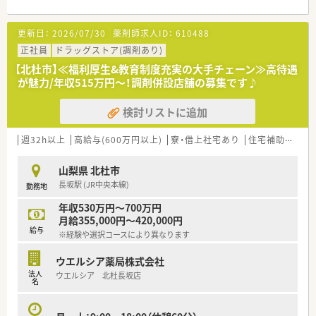
【法人特徴について】
更新日：
2026/07/30
薬剤師求人ID：
610488
■大手企業が100％出資しており、M＆Aのリスクが極めて低い
非常に盤石な経営基盤があることが大きな強みです。
正社員
ドラッグストア(調剤あり)
■欧米型ドラッグストアを日本でいち早く展開し、調剤とOTCの
【北杜市】≪福利厚生&教育制度充実の大手チェーン≫高待遇
売上比率が業界トップクラスの医療重視の企業です。
が魅力/年収515万円～！調剤併設店舗の募集です♪
■調剤オペレーションの自動化を積極的に推進しており、業務効
率化と過誤防止を追求しています。
検討リストに追加
【職場環境と雰囲気】
■社員間では役職に関係なく「さん」付けで呼び合う文化が根付
週32h以上
高給与(600万円以上)
寮・借上社宅あり
住宅補助(手当)あり
いており、非常にフラットで風通しの良い人間関係です。
■店舗内はブルーを基調とした清潔感あふれる内装で、医療機関
山梨県 北杜市
として非常に整然とした働きやすい空間となっております。
長坂駅 (JR中央本線)
勤務地
■様々なサークル活動制度も用意されており、店舗の垣根を越え
て多くの仲間と交流できるアットホームな雰囲気です。
年収530万円～700万円
月給355,000円～420,000円
給与
※経験や選択コースにより異なります
ウエルシア薬局株式会社
法人
ウエルシア 北杜長坂店
名