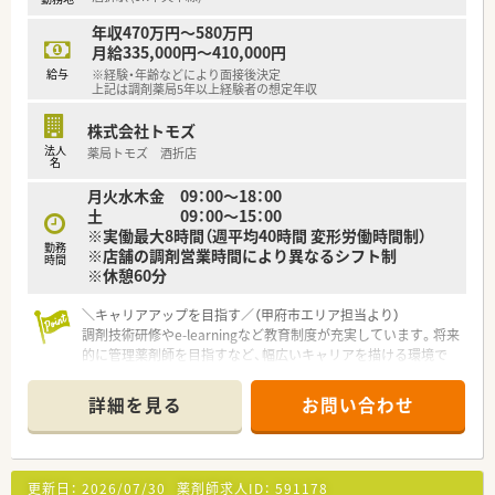
年収470万円～580万円
月給335,000円～410,000円
給与
※経験・年齢などにより面接後決定
上記は調剤薬局5年以上経験者の想定年収
株式会社トモズ
法人
薬局トモズ 酒折店
名
月火水木金 09：00～18：00
土 09：00～15：00
※実働最大8時間（週平均40時間 変形労働時間制）
勤務
※店舗の調剤営業時間により異なるシフト制
時間
※休憩60分
＼キャリアアップを目指す／（甲府市エリア担当より）
調剤技術研修やe-learningなど教育制度が充実しています。将来
的に管理薬剤師を目指すなど、幅広いキャリアを描ける環境で
す。
＊------------------------------------------＊
詳細を見る
お問い合わせ
【店舗情報と応需状況について】
■最寄り駅の酒折駅から徒歩で13分ほどの場所に位置し、マイ
カー通勤も可能なため日々の通勤に大変便利な立地です。
更新日：
2026/07/30
薬剤師求人ID：
591178
■内科や循環器科をはじめ整形外科など多岐にわたる処方箋を1