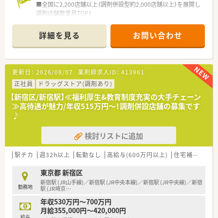
■全国に2,200店舗以上（調剤併設型約2,000店舗以上）を展開し
調剤店舗数業界TOP！
■店舗拡大に伴いキャリアアップできるポジションが多数あり！
頑張り次第で高給与も可能！
詳細を見る
お問い合わせ
■経験や勤務コースによりますが、経験の少ない方でも500万前
半スタートと業界TOP水準！
■職種や職域に合わせ、豊富な社内研修や外部組織と連携した研
修を用意されています
更新日：
2026/08/07
薬剤師求人ID：
413961
■薬剤師が中心の会社だからこそ活躍できるキャリアパスが多
種多様に用意されています。
正社員
ドラッグストア(調剤あり)
■店舗拡大に伴い、エリアマネジャーや営業部長等のマネジメン
【新宿区/新宿駅】≪福利厚生&教育制度充実の大手チェーン
トのポジションも増えます。
≫高待遇が魅力/年収515万円～！調剤併設店舗の募集です
■在宅や教育等の専門性を活かせるスペシャリストを目指すこ
♪
とも可能です。
■その他にも、管理部門や商品部門等の本社スタッフなど活動領
検討リストに追加
域は多種多様です。
■在宅実施店舗は年々増加しており、在宅医療へもしっかりと関
わる事ができます。
駅チカ
週32h以上
転勤なし
高給与(600万円以上)
住宅補助(手当)あり
■育児休暇は3歳まで取得が可能で、時短制度は小学5年生まで
時短勤務ができるよう変更予定です。
東京都 新宿区
■年間休日が120日とワークライフバランスが整っています
新宿駅 (JR山手線)／新宿駅 (JR中央本線)／新宿駅 (JR中央線)／新宿
勤務地
■日用品から常備薬まで、従業員割引制度など嬉しいメリットも
駅 (JR埼京
…
たくさんあります！
年収530万円～700万円
月給355,000円～420,000円
給与