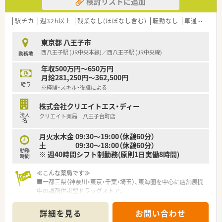
検討リストに追加
【職場環境と雰囲気】
■2023年にオープンしたばかりの新しい店舗で、非常に綺麗な
環境で働くことができます。
駅チカ
週32h以上
残業なし(ほぼなし含む)
転勤なし
車通勤可
高
■事業の立ち上げ期にあるため、組織やルール作りにも関われる
風通しの良い職場です。
東京都 八王子市
■百貨店内にあるため、休憩時間や勤務終了後に気軽に買い物を
西八王子駅 (JR中央本線)／西八王子駅 (JR中央線)
勤務地
楽しむことが可能です。
年収500万円～650万円
月給281,250円～362,500円
給与
※経験・スキル・役職による
株式会社クリエイトエス・ディー
法人
クリエイト薬局 八王子台町店
名
月火水木金 09:30～19:00（休憩60分）
土 09:30～18:00（休憩60分）
勤務
※ 週40時間シフト制勤務(原則1日実働8時間)
時間
≪こんな薬局です≫
■一都三県（神奈川・東京・千葉・埼玉）、東海圏を中心に店舗展開
中の調剤併設型ドラッグストア。
設立以来安定した成長を続けています。人口が集中している首
都圏中心に店舗展開し、今後も現在のエリアで出店を強化。
詳細を見る
お問い合わせ
「極めて感じの良い応対（挨拶）」を心掛けて住宅街立地を中心と