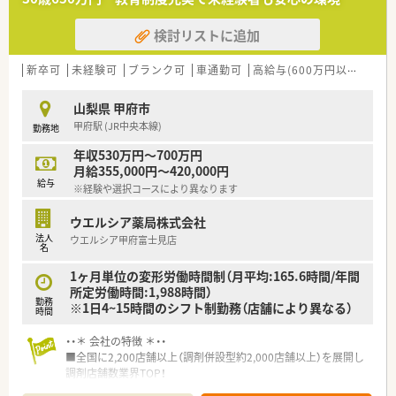
おり、東京と神奈川の合計店舗数では業界ナンバーワンのシェア
を誇ります。
検討リストに追加
■30年以上にわたり連続成長を続けている安定企業であり、人
口が増加傾向にある首都圏を地盤としているため将来性も非常
に高いです。
新卒可
未経験可
ブランク可
車通勤可
高給与(600万円以上)
寮・
■「お客様に喜ばれるサービス」を追求しており、数字としての
ノルマを設けることなく本質的な問題解決に取り組める社風が
山梨県 甲府市
特徴です。
甲府駅 (JR中央本線)
勤務地
【求人情報について】
年収530万円～700万円
■正社員の想定年収は500万円から550万円前後となっており、
月給355,000円～420,000円
これまでのご経験やスキルを正当に評価した上で決定される仕
給与
※経験や選択コースにより異なります
組みです。
■昇給は年1回、賞与は年2回支給されるほか、1分単位で計算さ
ウエルシア薬局株式会社
れる時間外手当や月額8万円の薬剤師手当など各種手当が充実し
法人
ウエルシア甲府富士見店
ています。
名
■住宅制度が整っており、通勤90分以上の方には社宅費用負担
や月5万円の家賃補助が適用されるなど、遠方からの入社も安心
1ヶ月単位の変形労働時間制（月平均:165.6時間/年間
です。
所定労働時間:1,988時間）
勤務
※1日4~15時間のシフト制勤務（店舗により異なる）
時間
【勤務実態について】
■週休2日制で年間休日は117日前後確保されており、有給休暇
・・＊ 会社の特徴 ＊・・
の平均消化日数も14日以上とワークライフバランスを保ちやす
■全国に2,200店舗以上（調剤併設型約2,000店舗以上）を展開し
いです。
調剤店舗数業界TOP！
■残業時間は全店平均で1日あたり5分から15分程度と非常に少
■店舗拡大に伴いキャリアアップできるポジションが多数あり！