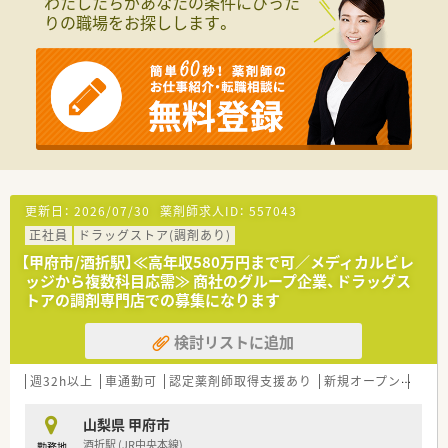
わたしたちがあなたの条件にぴった
種多様に用意されています。
りの職場をお探しします。
■店舗拡大に伴い、エリアマネジャーや営業部長等のマネジメン
トのポジションも増えます。
■在宅や教育等の専門性を活かせるスペシャリストを目指すこ
とも可能です。
■その他にも、管理部門や商品部門等の本社スタッフなど活動領
域は多種多様です。
■在宅実施店舗は年々増加しており、在宅医療へもしっかりと関
わる事ができます。
■育児休暇は3歳まで取得が可能で、時短制度は小学5年生まで
時短勤務ができるよう変更予定です。
■年間休日が120日とワークライフバランスが整っています
更新日：
2026/07/30
薬剤師求人ID：
557043
■日用品から常備薬まで、従業員割引制度など嬉しいメリットも
正社員
ドラッグストア(調剤あり)
たくさんあります！
【甲府市/酒折駅】≪高年収580万円まで可／メディカルビレ
ッジから複数科目応需≫ 商社のグループ企業、ドラッグス
トアの調剤専門店での募集になります
検討リストに追加
週32h以上
車通勤可
認定薬剤師取得支援あり
新規オープン
教育
山梨県 甲府市
酒折駅 (JR中央本線)
勤務地