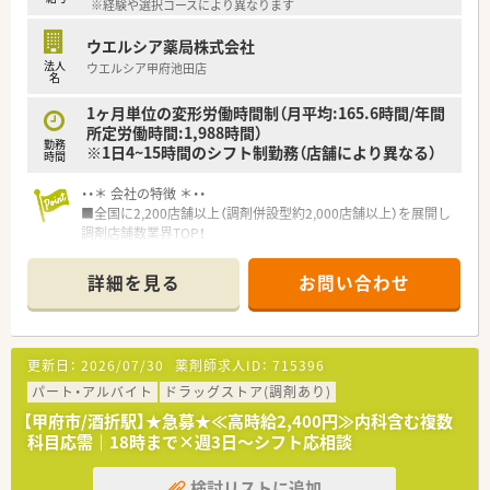
※経験や選択コースにより異なります
ウエルシア薬局株式会社
法人
ウエルシア甲府池田店
名
1ヶ月単位の変形労働時間制（月平均:165.6時間/年間
所定労働時間:1,988時間）
勤務
※1日4~15時間のシフト制勤務（店舗により異なる）
時間
・・＊ 会社の特徴 ＊・・
■全国に2,200店舗以上（調剤併設型約2,000店舗以上）を展開し
調剤店舗数業界TOP！
■店舗拡大に伴いキャリアアップできるポジションが多数あり！
頑張り次第で高給与も可能！
詳細を見る
お問い合わせ
■経験や勤務コースによりますが、経験の少ない方でも500万前
半スタートと業界TOP水準！
■職種や職域に合わせ、豊富な社内研修や外部組織と連携した研
修を用意されています
更新日：
2026/07/30
薬剤師求人ID：
715396
■薬剤師が中心の会社だからこそ活躍できるキャリアパスが多
種多様に用意されています。
パート・アルバイト
ドラッグストア(調剤あり)
■店舗拡大に伴い、エリアマネジャーや営業部長等のマネジメン
【甲府市/酒折駅】★急募★≪高時給2,400円≫内科含む複数
トのポジションも増えます。
科目応需｜18時まで×週3日～シフト応相談
■在宅や教育等の専門性を活かせるスペシャリストを目指すこ
とも可能です。
検討リストに追加
■その他にも、管理部門や商品部門等の本社スタッフなど活動領