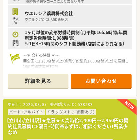
※経験や選択コースにより異なります
ウエルシア薬局株式会社
法人
ウエルシアO-GUARD新宿店
名
1ヶ月単位の変形労働時間制（月平均:165.6時間/年間
所定労働時間:1,988時間）
勤務
※1日4~15時間のシフト制勤務（店舗により異なる）
時間
・・＊ 会社の特徴 ＊・・
■全国に2,200店舗以上（調剤併設型約2,000店舗以上）を展開し
調剤店舗数業界TOP！
■店舗拡大に伴いキャリアアップできるポジションが多数あり！
頑張り次第で高給与も可能！
詳細を見る
お問い合わせ
■経験や勤務コースによりますが、経験の少ない方でも500万前
半スタートと業界TOP水準！
■職種や職域に合わせ、豊富な社内研修や外部組織と連携した研
修を用意されています
更新日：
2026/08/07
薬剤師求人ID：
538283
■薬剤師が中心の会社だからこそ活躍できるキャリアパスが多
種多様に用意されています。
パート・アルバイト
ドラッグストア(調剤あり)
■店舗拡大に伴い、エリアマネジャーや営業部長等のマネジメン
【立川市/立川駅】★急募★≪高時給2,400円～2,450円の契
トのポジションも増えます。
約社員募集！≫曜日・時間帯まずはご相談ください！残業少
■在宅や教育等の専門性を活かせるスペシャリストを目指すこ
なめ
とも可能です。
■その他にも、管理部門や商品部門等の本社スタッフなど活動領