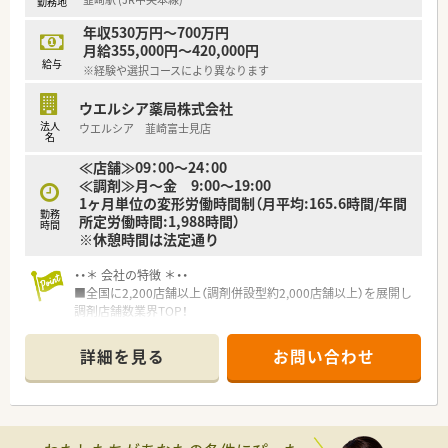
勤務地
■日用品から常備薬まで、従業員割引制度など嬉しいメリットも
たくさんあります！
年収530万円～700万円
月給355,000円～420,000円
給与
※経験や選択コースにより異なります
ウエルシア薬局株式会社
法人
ウエルシア 韮崎富士見店
名
≪店舗≫09：00～24：00
≪調剤≫月～金 9:00～19:00
1ヶ月単位の変形労働時間制（月平均:165.6時間/年間
勤務
所定労働時間:1,988時間）
時間
※休憩時間は法定通り
・・＊ 会社の特徴 ＊・・
■全国に2,200店舗以上（調剤併設型約2,000店舗以上）を展開し
調剤店舗数業界TOP！
■店舗拡大に伴いキャリアアップできるポジションが多数あり！
頑張り次第で高給与も可能！
詳細を見る
お問い合わせ
■経験や勤務コースによりますが、経験の少ない方でも500万前
半スタートと業界TOP水準！
■職種や職域に合わせ、豊富な社内研修や外部組織と連携した研
修を用意されています
■薬剤師が中心の会社だからこそ活躍できるキャリアパスが多