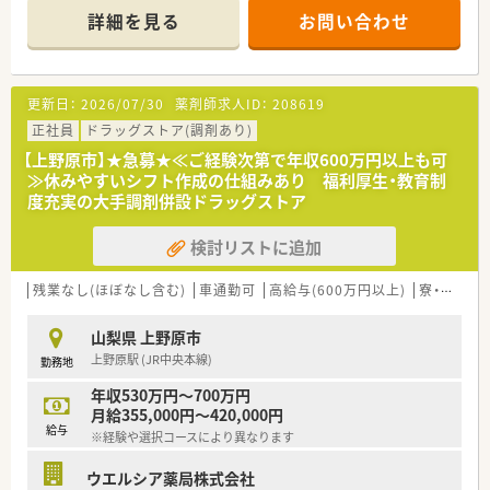
なく、閉局時間が18時30分のため夜も遅くなりすぎず働けま
頑張り次第で高給与も可能！
詳細を見る
お問い合わせ
す。
■経験や勤務コースによりますが、経験の少ない方でも500万前
■年1回以上の5日連続休暇制度の取得率が97.6％と極めて高
半スタートと業界TOP水準！
く、プライベートの旅行や帰省などの予定も立てやすい環境が整
■職種や職域に合わせ、豊富な社内研修や外部組織と連携した研
っています。
修を用意されています
更新日：
2026/07/30
薬剤師求人ID：
208619
■薬剤師が中心の会社だからこそ活躍できるキャリアパスが多
種多様に用意されています。
正社員
ドラッグストア(調剤あり)
■店舗拡大に伴い、エリアマネジャーや営業部長等のマネジメン
【上野原市】★急募★≪ご経験次第で年収600万円以上も可
トのポジションも増えます。
≫休みやすいシフト作成の仕組みあり 福利厚生・教育制
■在宅や教育等の専門性を活かせるスペシャリストを目指すこ
度充実の大手調剤併設ドラッグストア
とも可能です。
■その他にも、管理部門や商品部門等の本社スタッフなど活動領
検討リストに追加
域は多種多様です。
■在宅実施店舗は年々増加しており、在宅医療へもしっかりと関
わる事ができます。
残業なし(ほぼなし含む)
車通勤可
高給与(600万円以上)
寮・借上社宅あり
■育児休暇は3歳まで取得が可能で、時短制度は小学5年生まで
時短勤務ができるよう変更予定です。
山梨県 上野原市
■年間休日が120日とワークライフバランスが整っています
上野原駅 (JR中央本線)
勤務地
■日用品から常備薬まで、従業員割引制度など嬉しいメリットも
たくさんあります！
年収530万円～700万円
月給355,000円～420,000円
給与
※経験や選択コースにより異なります
ウエルシア薬局株式会社