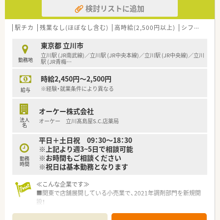
検討リストに追加
域は多種多様です。
■在宅実施店舗は年々増加しており、在宅医療へもしっかりと関
わる事ができます。
駅チカ
残業なし(ほぼなし含む)
高時給(2,500円以上)
シフト制
大
■育児休暇は3歳まで取得が可能で、時短制度は小学5年生まで
時短勤務ができるよう変更予定です。
東京都 立川市
■年間休日が120日とワークライフバランスが整っています
立川駅 (JR南武線)／立川駅 (JR中央本線)／立川駅 (JR中央線)／立川
勤務地
■日用品から常備薬まで、従業員割引制度など嬉しいメリットも
駅 (JR青梅
…
たくさんあります！
時給2,450円～2,500円
※経験・就業条件により異なる
給与
オーケー株式会社
法人
オーケー 立川髙島屋S.C.店薬局
名
平日＋土日祝 09：30～18：30
※上記より週3~5日で相談可能
※お時間もご相談ください
勤務
時間
※祝日は基本勤務となります
≪こんな企業です≫
■関東で店舗展開している小売業で、2021年調剤部門を新規開
設！
■1都3県を中心にドミナント展開されており、今回の調剤併設1
号店をきっかけに併設店拡大も検討されています