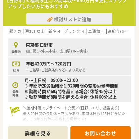
【日野市】≪福利厚生◎≫高年収～650万円★更にステップ
アップしたい方にもおすすめ
検討リストに追加
駅チカ
週32h以上
新卒可
ブランク可
車通勤可
高給与(600万円以上)
東京都 日野市
豊田駅 (JR中央本線)／豊田駅 (JR中央線)
勤務地
年収420万円～720万円
※ご経験・ご就業条件などにより異なる
給与
月～土日祝 09:00～22:00
※年間所定労働時間1,920時間の変形労働時間制
※勤務時間が6時間を超える場合：休憩45分以上
勤務
時間
※勤務時間が8時間を超える場合：休憩60分以上
＼長期休暇でプライベート充実／（日野市エリア担当より）
最大20日間の長期休日制度があり、年間休日も125日と多いた
め、しっかりお休みを取れる環境です！
＊------------------------------------------＊
詳細を見る
お問い合わせ
【店舗情報と応需状況について】