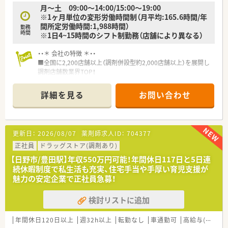
活かした早期のポジションアップが目指せます！
月～土 09:00〜14:00/15:00〜19:00
※1ヶ月単位の変形労働時間制（月平均:165.6時間/年
間所定労働時間:1,988時間）
勤務
時間
※1日4~15時間のシフト制勤務（店舗により異なる）
・・＊ 会社の特徴 ＊・・
■全国に2,200店舗以上（調剤併設型約2,000店舗以上）を展開し
調剤店舗数業界TOP！
■店舗拡大に伴いキャリアアップできるポジションが多数あり！
頑張り次第で高給与も可能！
詳細を見る
お問い合わせ
■経験や勤務コースによりますが、経験の少ない方でも500万前
半スタートと業界TOP水準！
■職種や職域に合わせ、豊富な社内研修や外部組織と連携した研
修を用意されています
更新日：
2026/08/07
薬剤師求人ID：
704377
■薬剤師が中心の会社だからこそ活躍できるキャリアパスが多
種多様に用意されています。
正社員
ドラッグストア(調剤あり)
■店舗拡大に伴い、エリアマネジャーや営業部長等のマネジメン
【日野市/豊田駅】年収550万円可能！年間休日117日と5日連
トのポジションも増えます。
続休暇制度で私生活も充実、住宅手当や手厚い育児支援が
■在宅や教育等の専門性を活かせるスペシャリストを目指すこ
魅力の安定企業で正社員急募！
とも可能です。
■その他にも、管理部門や商品部門等の本社スタッフなど活動領
検討リストに追加
域は多種多様です。
■在宅実施店舗は年々増加しており、在宅医療へもしっかりと関
わる事ができます。
年間休日120日以上
週32h以上
転勤なし
車通勤可
高給与(600万円以上)
■育児休暇は3歳まで取得が可能で、時短制度は小学5年生まで