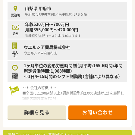
■育児休暇は3歳まで取得が可能で、時短制度は小学5年生まで
山梨県 甲府市
時短勤務ができるよう変更予定です。
甲府駅 (JR中央本線)／南甲府駅 (JR身延線)
勤務地
■年間休日が120日とワークライフバランスが整っています
■日用品から常備薬まで、従業員割引制度など嬉しいメリットも
年収530万円～700万円
たくさんあります！
月給355,000円～420,000円
給与
※経験や選択コースにより異なります
ウエルシア薬局株式会社
法人
ウエルシア甲府徳行店
名
1ヶ月単位の変形労働時間制（月平均:165.6時間/年間
所定労働時間:1,988時間）
勤務
※1日4~15時間のシフト制勤務（店舗により異なる）
時間
・・＊ 会社の特徴 ＊・・
■全国に2,200店舗以上（調剤併設型約2,000店舗以上）を展開し
調剤店舗数業界TOP！
■店舗拡大に伴いキャリアアップできるポジションが多数あり！
頑張り次第で高給与も可能！
詳細を見る
お問い合わせ
■経験や勤務コースによりますが、経験の少ない方でも500万前
半スタートと業界TOP水準！
■職種や職域に合わせ、豊富な社内研修や外部組織と連携した研
修を用意されています
更新日：
2026/07/30
薬剤師求人ID：
192518