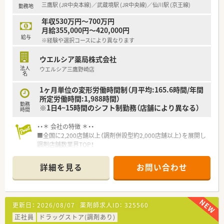
三鷹駅 (JR中央本線)／武蔵境駅 (JR中央線)／仙川駅 (京王線)
勤務地
■年間休日が120日とワークライフバランスが整っています
■日用品から常備薬まで、従業員割引制度など嬉しいメリットも
年収530万円～700万円
たくさんあります！
月給355,000円～420,000円
給与
※経験や選択コースにより異なります
ウエルシア薬局株式会社
法人
ウエルシア三鷹野崎店
名
1ヶ月単位の変形労働時間制（月平均:165.6時間/年間
所定労働時間:1,988時間）
勤務
※1日4~15時間のシフト制勤務（店舗により異なる）
時間
・・＊ 会社の特徴 ＊・・
■全国に2,200店舗以上（調剤併設型約2,000店舗以上）を展開し
調剤店舗数業界TOP！
■店舗拡大に伴いキャリアアップできるポジションが多数あり！
頑張り次第で高給与も可能！
詳細を見る
お問い合わせ
■経験や勤務コースによりますが、経験の少ない方でも500万前
半スタートと業界TOP水準！
■職種や職域に合わせ、豊富な社内研修や外部組織と連携した研
修を用意されています
更新日：
2026/08/07
薬剤師求人ID：
325560
■薬剤師が中心の会社だからこそ活躍できるキャリアパスが多
種多様に用意されています。
正社員
ドラッグストア(調剤あり)