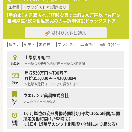
■薬剤師が中心の会社だからこそ活躍できるキャリアパスが多
種多様に用意されています。
正社員
ドラッグストア(調剤あり)
■店舗拡大に伴い、エリアマネジャーや営業部長等のマネジメン
【甲府市】★急募★≪ご経験次第で年収600万円以上も可≫
トのポジションも増えます。
福利厚生・教育制度充実の大手調剤併設ドラッグストア
■在宅や教育等の専門性を活かせるスペシャリストを目指すこ
とも可能です。
検討リストに追加
■その他にも、管理部門や商品部門等の本社スタッフなど活動領
域は多種多様です。
■在宅実施店舗は年々増加しており、在宅医療へもしっかりと関
駅チカ
新卒可
未経験可
ブランク可
車通勤可
高給与(600万円以上)
わる事ができます。
■育児休暇は3歳まで取得が可能で、時短制度は小学5年生まで
山梨県 甲府市
時短勤務ができるよう変更予定です。
甲府駅 (JR中央本線)／南甲府駅 (JR身延線)
勤務地
■年間休日が120日とワークライフバランスが整っています
■日用品から常備薬まで、従業員割引制度など嬉しいメリットも
年収530万円～700万円
たくさんあります！
月給355,000円～420,000円
給与
※経験や選択コースにより異なります
ウエルシア薬局株式会社
法人
ウエルシア甲府若松店
名
1ヶ月単位の変形労働時間制（月平均:165.6時間/年間
所定労働時間:1,988時間）
勤務
※1日4~15時間のシフト制勤務（店舗により異なる）
時間