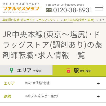
平日9：30-19：00 土日10：00-19：00
薬剤師の転職・求人サイト ファルマスタッフ
JR中央本線(東京～塩尻)
ドラ
JR中央本線(東京～塩尻)・ド
ラッグストア(調剤あり)
の薬
剤師転職・求人情報一覧
エリア
駅
で探す
から探す
エリア
関東・甲信越・北陸
路線
JR中央本線(東京～塩尻)