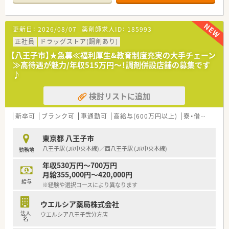
■JR中央線の豊田駅から徒歩3分の好立地に位置し、ショッピン
グモール内にあるため通勤にも便利です。
■主な応需科目は眼科ほか広域な面対応で、1日あたりの処方箋
更新日：
2026/08/07
薬剤師求人ID：
185993
応需枚数は80〜100枚程度となります。
■人員体制は薬剤師8名と事務3名が在籍しており、複数名体制
正社員
ドラッグストア(調剤あり)
で手厚く業務を行える職場環境です。
【八王子市】★急募≪福利厚生&教育制度充実の大手チェーン
≫高待遇が魅力/年収515万円～！調剤併設店舗の募集です
【募集背景と求める人物像について】
♪
■サービス体制の更なる強化と事業拡大に伴う増員募集で、明る
く前向きに業務へ取り組める方を求めます。
検討リストに追加
■地域の皆様の健康維持に貢献したい方や、患者様との親身なコ
ミュニケーションを大切にできる方を歓迎します。
■チームワークを意識しながら、周囲のスタッフと協力して円滑
新卒可
ブランク可
車通勤可
高給与(600万円以上)
寮・借上社宅あり
に業務を進められる方が向いています。
東京都 八王子市
【法人特徴について】
八王子駅 (JR中央本線)／西八王子駅 (JR中央本線)
勤務地
■日本全国および海外にも展開する日本最大級の小売事業基盤
を持ち、非常に安定した経営環境を誇ります。
年収530万円～700万円
■調剤併設型の店舗を中心に展開し、医療機関と連携した地域密
月給355,000円～420,000円
着のヘルスケアステーションを目指しています。
給与
※経験や選択コースにより異なります
■セルフメディケーションの推進や在宅医療への取組など、時代
のニーズに合わせた挑戦を続ける企業です。
ウエルシア薬局株式会社
■ご経験や就業条件により年収420万円〜720万円までの幅で提
法人
ウエルシア八王子弐分方店
示があり、実績がしっかり評価されます。
名