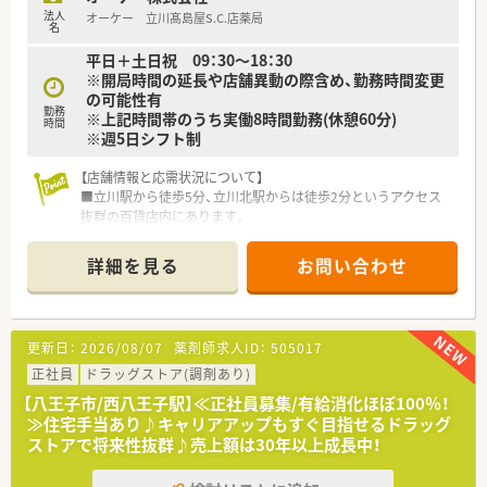
法人
オーケー 立川髙島屋S.C.店薬局
名
平日＋土日祝 09：30～18：30
※開局時間の延長や店舗異動の際含め、勤務時間変更
の可能性有
勤務
※上記時間帯のうち実働8時間勤務(休憩60分)
時間
※週5日シフト制
【店舗情報と応需状況について】
■立川駅から徒歩5分、立川北駅からは徒歩2分というアクセス
抜群の百貨店内にあります。
■応需科目は面分業で幅広く対応しており、様々な処方箋に触れ
る機会がございます。
詳細を見る
お問い合わせ
■処方箋は1日10枚程度で、薬剤師4名と事務員3名でゆとりを持
って業務にあたります。
【勤務実態について】
更新日：
2026/08/07
薬剤師求人ID：
505017
■年間休日は104日ですが、有給休暇の取得率はほぼ100%で、連
休も取得しやすいです。
正社員
ドラッグストア(調剤あり)
■残業はほとんど発生しないため、プライベートの時間をしっか
【八王子市/西八王子駅】≪正社員募集/有給消化ほぼ100％！
りと確保することができます。
≫住宅手当あり♪キャリアアップもすぐ目指せるドラッグ
■年始の1月1日から3日は全店休業となり、ご家族や友人とゆっ
ストアで将来性抜群♪売上額は30年以上成長中！
くり過ごすことが可能です。