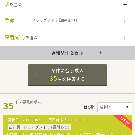
駅
を選ぶ
業種
ドラッグストア(調剤あり)
雇用/給与
を選ぶ
詳細条件を表示
条件に合う求人
35
件を
検索する
35
件の薬剤師求人
並び順
更新日：
2026/08/07
薬剤師求人ID：
35121
正社員
ドラッグストア(調剤あり)