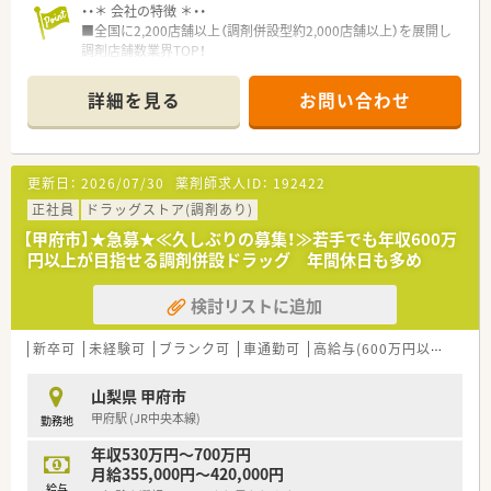
・・＊ 会社の特徴 ＊・・
■全国に2,200店舗以上（調剤併設型約2,000店舗以上）を展開し
調剤店舗数業界TOP！
■店舗拡大に伴いキャリアアップできるポジションが多数あり！
頑張り次第で高給与も可能！
詳細を見る
お問い合わせ
■経験や勤務コースによりますが、経験の少ない方でも500万前
半スタートと業界TOP水準！
■職種や職域に合わせ、豊富な社内研修や外部組織と連携した研
修を用意されています
更新日：
2026/07/30
薬剤師求人ID：
192422
■薬剤師が中心の会社だからこそ活躍できるキャリアパスが多
種多様に用意されています。
正社員
ドラッグストア(調剤あり)
■店舗拡大に伴い、エリアマネジャーや営業部長等のマネジメン
【甲府市】★急募★≪久しぶりの募集！≫若手でも年収600万
トのポジションも増えます。
円以上が目指せる調剤併設ドラッグ 年間休日も多め
■在宅や教育等の専門性を活かせるスペシャリストを目指すこ
とも可能です。
検討リストに追加
■その他にも、管理部門や商品部門等の本社スタッフなど活動領
域は多種多様です。
■在宅実施店舗は年々増加しており、在宅医療へもしっかりと関
新卒可
未経験可
ブランク可
車通勤可
高給与(600万円以上)
認
わる事ができます。
■育児休暇は3歳まで取得が可能で、時短制度は小学5年生まで
山梨県 甲府市
時短勤務ができるよう変更予定です。
甲府駅 (JR中央本線)
勤務地
■年間休日が120日とワークライフバランスが整っています
■日用品から常備薬まで、従業員割引制度など嬉しいメリットも
年収530万円～700万円
たくさんあります！
月給355,000円～420,000円
給与