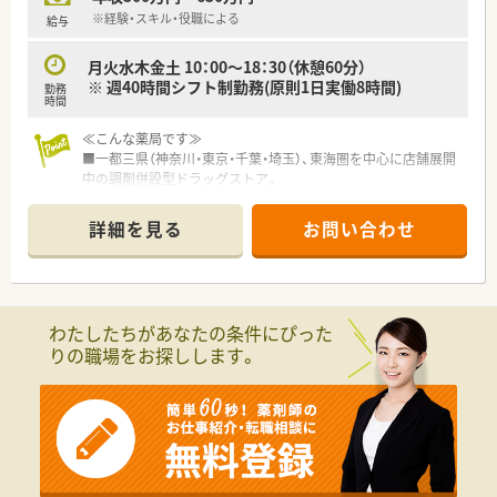
■ドミナント展開！
※経験・スキル・役職による
給与
全国展開は現時点では考えておらず、出店エリアである一都三
県、東海圏に集中出店し、店舗数を拡大しています。
月火水木金土 10：00～18：30（休憩60分）
現在では神奈川の店舗数が業界No.１になりました！
※ 週40時間シフト制勤務(原則1日実働8時間)
勤務
新店に加えて、現在OTC単独のお店へ順次調剤併設化を進めてい
時間
るため薬剤師を積極採用中です！
≪こんな薬局です≫
■薬剤師が主役の企業！安心して長く働ける労働環境です！
■一都三県（神奈川・東京・千葉・埼玉）、東海圏を中心に店舗展開
会長や社長は薬剤師です。そのため薬剤師の気持ちを理解し汲
中の調剤併設型ドラッグストア。
んだ企業カラー、組織を構築してこられています。
設立以来安定した成長を続けています。人口が集中している首
従業員の労働環境整備にも配慮があり、年間休日115日。5日連
都圏中心に店舗展開し、今後も現在のエリアで出店を強化。
詳細を見る
お問い合わせ
続休暇制度(取得率96.7％)、有給取得数も平均で10日以上！残業
「極めて感じの良い応対（挨拶）」を心掛けて住宅街立地を中心と
は全社平均5～15h程度です。
した店舗環境！
地域に根差してあらゆるライフステージに寄り添う「トータルヘ
■キャリアチャンスが豊富です！
ルスケア薬剤師」として成長できるように充実した研修制度も用
年間50店舗の出店を予定しており、出店に伴い薬局長やエリア
意されています。
わたしたちがあなたの条件にぴった
マネジャーのポジションが多数！
りの職場をお探しします。
1年以内での薬局長就任へ向けた習熟も実施しており、ご経験を
■充実した研修を用意しています！
活かした早期のポジションアップが目指せます！
本社近くに調剤研修センター、在宅研修センターがあり、全体的
な知識の底上げ、基礎の徹底を実現。入社後は店舗着任前に薬局
を模した調剤研修センターで調剤手技、機器操作等、一連の薬局
業務を実戦形式で習得いただけます。
■調剤、在宅にも非常に力を入れています！