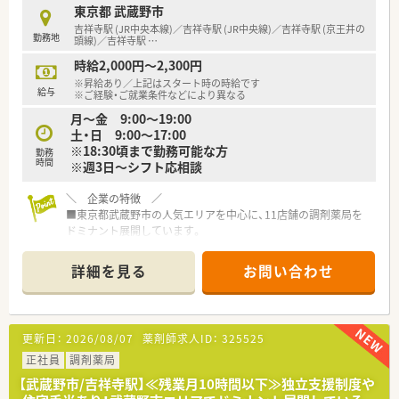
■調剤未経験の方もご相談可能です。
東京都 武蔵野市
吉祥寺駅 (JR中央本線)／吉祥寺駅 (JR中央線)／吉祥寺駅 (京王井の
勤務地
＼ どの店舗も雰囲気◎ ／
頭線)／吉祥寺駅
…
■平均年齢は30代半ばと、若手が中心となり幅広い年代の方が
時給2,000円～2,300円
活躍しています。
※昇給あり／上記はスタート時の時給です
■人間関係の良さが自慢で、他店舗の人とも仲が良く協力体制は
給与
※ご経験・ご就業条件などにより異なる
整っておりますよ。
月～金 9:00～19:00
■調剤未経験者の方でもしっかりと教えて頂けるので、意欲のあ
土・日 9:00～17:00
る人は大歓迎です。
※18:30頃まで勤務可能な方
勤務
時間
※週3日～シフト応相談
＼ 店舗配属について ／
■配属店舗については適正や通勤距離を考慮して決定となりま
＼ 企業の特徴 ／
す。
■東京都武蔵野市の人気エリアを中心に、11店舗の調剤薬局を
ドミナント展開しています。
■社員の平均勤続年数は15年以上！
安定して長く仕事を続けられる薬局です。
詳細を見る
お問い合わせ
■認知症カフェや地域活動も積極的に実施されています。
■従業員の男女比は3:7
■ドミナント展開をしているためヘルプ体制も充実していま
す。
更新日：
2026/08/07
薬剤師求人ID：
325525
■調剤未経験の方もご相談可能です。
正社員
調剤薬局
＼ 店舗配属について ／
【武蔵野市/吉祥寺駅】≪残業月10時間以下≫独立支援制度や
■配属店舗については適正や通勤距離を考慮して決定となりま