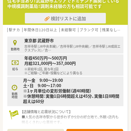
住宅手当あり！武蔵野市エリアでドミナント展開している
す。
中規模調剤薬局！調剤未経験の方も相談可能です
検討リストに追加
駅チカ
年間休日120日以上
未経験可
ブランク可
残業なし(ほぼなし含む)
東京都 武蔵野市
吉祥寺駅 (JR中央本線)／吉祥寺駅 (JR中央線)／吉祥寺駅 (JR成田エ
勤務地
クスプレス)／吉
…
年収450万円～500万円
月給321,000円～357,000円
給与
※昇給年1回、賞与年2回
※ご経験・ご年齢・役職などにより異なる
月～金 9:00～19:00
土・日 9:00～17:00
※1ヶ月単位の変形労働制（週40時間）
勤務
※休憩時間：実働1日6時間超えは45分、実働1日8時間
時間
超えは60分
【店舗情報と応需状況について】
■人気の吉祥寺駅から徒歩わずか5分の好立地で、外観・店内も
明るくきれいな薬局です。
■耳鼻科や内科、小児科など多様な科目に対応し、1日に約140枚