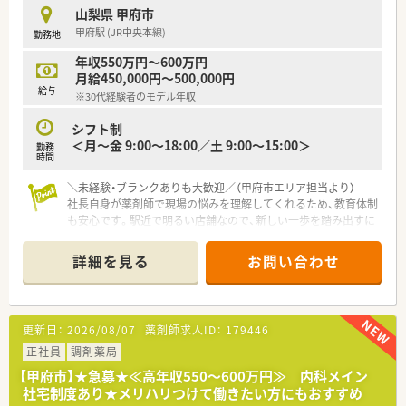
【法人特徴について】
山梨県 甲府市
■山梨県と長野県を中心に30店舗以上を展開しており、年間数
甲府駅 (JR中央本線)
勤務地
店舗の新規出店を継続している非常に勢いのある成長企業で
す。
年収550万円～600万円
■地域のみなさまと医療・介護・福祉をつなぐ「架け橋」となるこ
月給450,000円～500,000円
とを理念に掲げ、調剤だけでなく介護事業も幅広く展開していま
給与
※30代経験者のモデル年収
す。
■県内トップクラスの調剤システムを導入しており、業務の効率
シフト制
化と安全性の向上を追求しながら質の高い医療提供を目指して
＜月～金 9:00～18:00／土 9:00～15:00＞
勤務
います。
時間
【職場環境と雰囲気】
＼未経験・ブランクありも大歓迎／（甲府市エリア担当より）
■門前のドクターとの信頼関係が非常に強固であり、疑義照会な
社長自身が薬剤師で現場の悩みを理解してくれるため、教育体制
どの連絡もスムーズに行えるためストレスなく業務に集中でき
も安心です。駅近で明るい店舗なので、新しい一歩を踏み出すに
ます。
は最適な環境が整っています。まずはご相談ください。
■企業内保育所や保育園を完備しているため、小さなお子様がい
＊------------------------------------------＊
詳細を見る
お問い合わせ
る薬剤師の方でも安心して仕事と子育てを両立できる職場環境
です。
【店舗情報と応需状況について】
■会員制リゾート「エクシブ」などを利用できる福利厚生があ
■甲府駅から徒歩5分という利便性の高い場所に位置しており、
り、休日には職場を離れて心身ともにリフレッシュすることが可
近隣の内科クリニックからの処方箋をメインに応需していま
更新日：
2026/08/07
薬剤師求人ID：
179446
能です。
す。
■処方箋枚数は1日平均30枚から40枚程度と落ち着いており、一
正社員
調剤薬局
人ひとりの患者様に対して丁寧に向き合える環境が整っていま
【甲府市】★急募★≪高年収550～600万円≫ 内科メイン
す。
社宅制度あり★メリハリつけて働きたい方にもおすすめ
■店舗内にはクリーンルームを完備しており、高カロリー輸液や