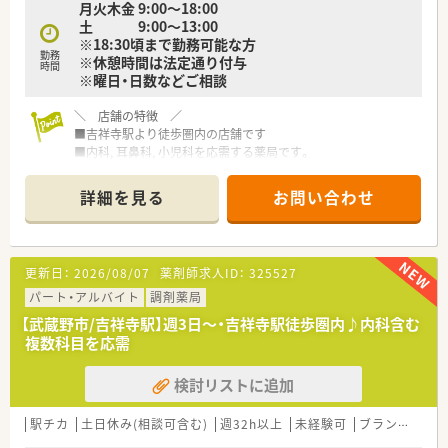
月火木金 9:00～18:00
■人間関係の良さが自慢で、店舗内だけでなく他店舗のスタッフ
土 9:00～13:00
とも仲が良く交流が盛んです。
※18:30頃まで勤務可能な方
■休憩室が完備されており、スタッフがリラックスして休憩を取
勤務
※休憩時間は法定通り付与
れるよう配慮された店舗設計です。
時間
※曜日・日数などご相談
＼ 店舗の特徴 ／
■吉祥寺駅より徒歩圏内の店舗です
■内科, 耳鼻科, 小児科を応需する薬局です。
＼ 企業の特徴 ／
詳細を見る
お問い合わせ
■東京都武蔵野市の人気エリアを中心に、11店舗の調剤薬局を
ドミナント展開しています。
■店内も明るくキレイな薬局です。
■社員の平均勤続年数は15年以上！
更新日：
2026/08/07
薬剤師求人ID：
325527
安定して長く仕事を続けられる薬局です。
■認知症カフェや地域活動も積極的に実施されています。
パート・アルバイト
調剤薬局
■従業員の男女比は3:7
【武蔵野市/吉祥寺駅】週3日～・吉祥寺駅徒歩圏内♪内科含む
■ドミナント展開をしているためヘルプ体制も充実していま
複数科目を応需
す。
長期休暇を取得されて旅行に行く人もいらっしゃいます。
検討リストに追加
■全店舗、基準調剤算定施設になっており、ワンランク上の薬剤
師の仕事ができます。
■どの店舗も最新設備を積極的に導入し、薬剤師が安心して勤務
駅チカ
土日休み(相談可含む)
週32h以上
未経験可
ブランク可
できる環境を用意。