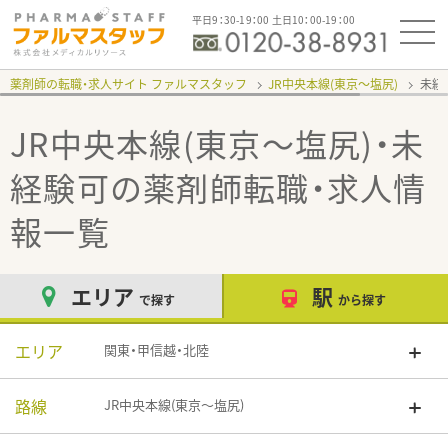
平日9：30-19：00 土日10：00-19：00
薬剤師の転職・求人サイト ファルマスタッフ
JR中央本線(東京～塩尻)
未経
JR中央本線(東京～塩尻)・未
経験可
の薬剤師転職・求人情
報一覧
エリア
駅
で探す
から探す
エリア
関東・甲信越・北陸
路線
JR中央本線(東京～塩尻)