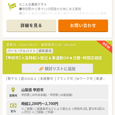
≪こんな薬局です≫
■甲府駅から車で11分程度の立地にある薬局
■近くにある小児科・アレルギー科クリニックからメインに処方
箋を受けています
■その他にも高齢者専用住宅が近隣にあるため在宅医療にも対
詳細を見る
お問い合わせ
応しています
■近隣に店舗があるためヘルプ体制が整っています！急なお休み
も安心です
更新日：
2026/08/07
薬剤師求人ID：
181409
パート・アルバイト
調剤薬局
【甲府市】≪高時給≫駅近＆車通勤OK★日数・時間応相談
検討リストに追加
駅チカ
週32h以上
未経験可
ブランク可
Ｗワーク可
車通勤可
高
山梨県 甲府市
甲府駅 (JR中央本線)／甲府駅 (JR身延線)
勤務地
時給2,200円～2,700円
※ご経験・ご就業条件などにより異なる ※昇給年1回、賞与年2回（4
給与
ヶ月分） ※ご経験・ご年齢
…