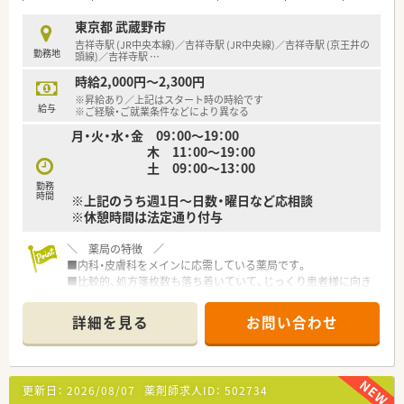
■処方箋1枚あたりの単価が全国平均より高く、重い疾患の処方
箋も扱うため、専門性の高いスキルが身につきます。
東京都 武蔵野市
■転居を伴う異動がなく、住み慣れた地域で腰を据えて長く働き
吉祥寺駅 (JR中央本線)／吉祥寺駅 (JR中央線)／吉祥寺駅 (京王井の
勤務地
続けられる安定感は他社にはない大きな強みです。
頭線)／吉祥寺駅
…
時給2,000円～2,300円
【こんな方にオススメ】
※昇給あり／上記はスタート時の時給です
■高度な薬学知識を身につけたい方や、多くの症例を経験して薬
給与
※ご経験・ご就業条件などにより異なる
剤師としてのキャリアを磨きたい方に最適です。
月・火・水・金 09：00～19：00
■残業を抑えつつも高年収を目指したい方にとって、年間休日
木 11：00～19：00
120日という好条件は非常に魅力的な環境です。
土 09：00～13：00
■ノルマに追われることなく、患者様一人ひとりと丁寧に向き合
った誠実な服薬指導を行いたい方にお勧めします。
勤務
時間
※上記のうち週1日～日数・曜日など応相談
※休憩時間は法定通り付与
＼ 薬局の特徴 ／
■内科・皮膚科をメインに応需している薬局です。
■比較的、処方箋枚数も落ち着いていて、じっくり患者様に向き
合えます。
詳細を見る
お問い合わせ
＼ 企業の特徴 ／
■東京都武蔵野市の人気エリアを中心に、11店舗の調剤薬局を
ドミナント展開しています。
■店内も明るくキレイな薬局です。
更新日：
2026/08/07
薬剤師求人ID：
502734
■社員の平均勤続年数は15年以上！