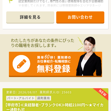
認定薬剤師だけでなく、専門性の高い資格取得を会社が全額補助
す。
で支援してくれます。将来的には管理薬剤師やエリアマネージ
■地域の方々が気軽に立ち寄れるカフェ活動や地域活動を通じ
ャーなど、多彩なキャリアパスが用意されています。
て、地域住民の健康を支えるハブとしての役割を積極的に担って
＊------------------------------------------＊
います。
詳細を見る
お問い合わせ
【店舗情報と応需状況について】
■ジェネリックの推奨を過度に行わず、患者様の満足度や利便性
■甲府駅から車で約7分の場所に位置しており、内科と眼科をメ
を第一に考えた医薬品供給体制を維持する取り組みを行ってい
インに1日平均60枚から70枚の処方箋を応需しております。
ます。
■眼科処方に強みを持っているため、目薬の適正使用や専門的な
知識を深めたい薬剤師の方にとって、非常にやりがいのある環境
【法人特徴について】
わたしたちがあなたの条件にぴった
です。
■吉祥寺エリアにドミナント展開しているため転居を伴う異動
りの職場をお探しします。
■近隣の医療機関との関係性も非常に良好であり、疑義照会など
がなく、お住まいの地域で長く安定してキャリアを築くことが可
もスムーズに行えるため、日々の業務にストレスなく取り組めま
能です。
す。
■全店舗が基準調剤算定施設になっており、最新設備の積極的な
導入によって薬剤師が安全かつ効率的に働ける環境を整えてい
【募集背景と求める人物像について】
ます。
■事業拡大に伴う増員募集を行っており、周囲のスタッフと協力
■薬剤師カフェや子どもカフェといった地域活動を積極的に実
しながら柔軟に店舗運営を支えていただける方を求めておりま
施し、従来の薬局の枠を超えた地域貢献に注力している企業様で
す。
す。
■即戦力となる30代から40代の方はもちろん、人柄が良く患者
様とのコミュニケーションを大切にできる方を積極的に採用し
ます。
更新日：
2026/08/07
薬剤師求人ID：
25603
■将来的に管理薬剤師などの責任あるポジションを目指し、会社
パート・アルバイト
調剤薬局
と共に成長していきたいという意欲的な薬剤師の方を募集して
います。
【甲府市】≪未経験者・ブランクOK≫時給2100円～★マイカ
ー通勤も可