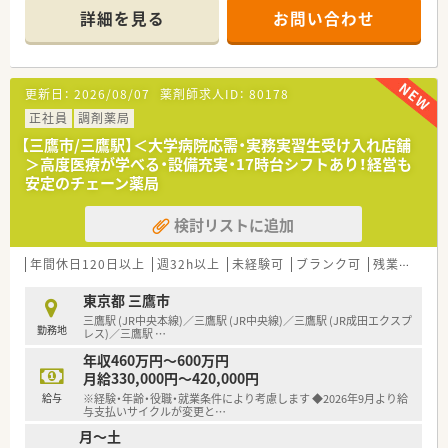
薬剤師常勤6名・非常勤6名・事務5名の人数体制も多めです！女性
詳細を見る
お問い合わせ
の割合が多い店舗です♪
■基幹店となっているため、調剤機器も多く導入しています。
■実務実習生受け入れ店舗ですので、経験豊富な薬剤師が指導い
たします！
更新日：
2026/08/07
薬剤師求人ID：
80178
＼こんな企業です ／
正社員
調剤薬局
■東京都・神奈川県・千葉県・埼玉県と、首都圏に特化した店舗展
【三鷹市/三鷹駅】＜大学病院応需・実務実習生受け入れ店舗
開をしています。
＞高度医療が学べる・設備充実・17時台シフトあり！経営も
■調剤31店舗、OTC32店舗展開。健康と医療の2軸で運営し、安
安定のチェーン薬局
定した経営基盤がございます。
■病院門前の店舗が10店舗、その他医療モールや駅近に店舗が
検討リストに追加
ございます。
年間休日120日以上
週32h以上
未経験可
ブランク可
残業なし(ほぼなし含む)
東京都 三鷹市
三鷹駅 (JR中央本線)／三鷹駅 (JR中央線)／三鷹駅 (JR成田エクスプ
勤務地
レス)／三鷹駅
…
年収460万円～600万円
月給330,000円～420,000円
給与
※経験・年齢・役職・就業条件により考慮します ◆2026年9月より給
与支払いサイクルが変更と
…
月～土