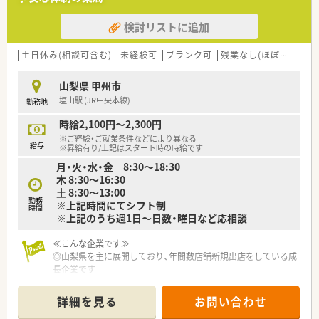
■年俸制を採用しており、昇給は年1回確実に実施されるほか、
退職金制度や各種社会保険も完備されているため将来も安心で
検討リストに追加
す。
■県外からの入職希望者には借上社宅制度があり、家賃の半額補
助や初期費用の会社負担など、生活の立ち上げを強力に支援しま
土日休み(相談可含む)
未経験可
ブランク可
残業なし(ほぼなし含む)
す。
山梨県 甲州市
【法人特徴について】
塩山駅 (JR中央本線)
勤務地
■山梨県内で17店舗を展開しており、地域住民からは知らない
人はいないと言われるほど、厚い信頼と高い知名度を誇る優良法
時給2,100円～2,300円
人です。
※ご経験・ご就業条件などにより異なる
■薬局運営のほかに居宅介護支援事業所も展開しており、多角的
給与
※昇給有り/上記はスタート時の時給です
な視点から地域の高齢者支援や包括的な医療提供に注力してい
月・火・水・金 8:30～18:30
ます。
木 8:30～16:30
■社長自ら薬剤師として現場に立っているため、働くスタッフの
土 8:30～13:00
悩みや意見が届きやすく、風通しの良い組織文化が醸成されてい
勤務
※上記時間にてシフト制
ます。
時間
※上記のうち週1日～日数・曜日など応相談
■本部にはラウンダー勤務のスタッフが常駐しているため、急な
事情によるお休みや有給休暇の取得についても柔軟に対応いた
≪こんな企業です≫
だけます。
◎山梨県を主に展開しており、年間数店舗新規出店をしている成
長企業です
【こんな取り組みをしています】
◎処方箋調剤だけではなく、医療・介護にも力を入れた事業展開
■クリーンベンチを導入した店舗での高度な在宅支援や、24時
をします
間の健康相談対応など、患者様の「困った」を即座に解決する体
詳細を見る
お問い合わせ
◎一人ひとりに合わせたキャリアプランが用意され、責任のある
制です。