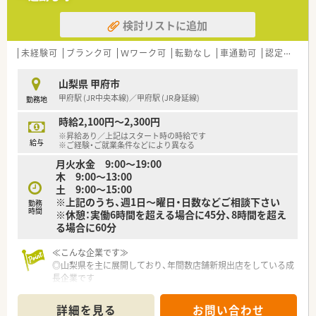
【法人特徴について】
■山梨と長野を中心に30店舗以上を展開しており、年間で数店
検討リストに追加
舗の新規出店を継続している勢いのある安定した成長企業で
す。
未経験可
ブランク可
Ｗワーク可
転勤なし
車通勤可
認定薬剤師取得支援あり
■地域のみなさまと医療・介護・福祉をつなぐ「架け橋」となるこ
とを理念に掲げ、多角的な事業展開を積極的に行っています。
■一人ひとりの希望に合わせたオーダーメイドのキャリアプラ
山梨県 甲府市
ンを提示しており、個人の志向に合わせた成長を支援してくれる
甲府駅 (JR中央本線)／甲府駅 (JR身延線)
勤務地
会社です。
時給2,100円～2,300円
【勤務実態について】
※昇給あり／上記はスタート時の時給です
給与
■残業はほとんど発生しない体制を整えており、閉局時間に合わ
※ご経験・ご就業条件などにより異なる
せてスムーズに帰宅できるため、心身ともに健康的に働けます。
月火水金 9:00～19:00
■年間休日は120日以上を確保しており、週休2.5日以上の勤務
木 9:00～13:00
も相談可能なため、ゆとりを持って長く働き続けられる環境で
土 9:00～15:00
す。
※上記のうち、週1日～曜日・日数などご相談下さい
勤務
■企業内保育所や保育園を運営しており、育児休業も3歳まで取
時間
※休憩：実働6時間を超える場合に45分、8時間を超え
得可能なため、子育て中の薬剤師の方も多く活躍している職場で
る場合に60分
す。
≪こんな企業です≫
◎山梨県を主に展開しており、年間数店舗新規出店をしている成
長企業です
◎処方箋調剤だけではなく、医療・介護にも力を入れた事業展開
をします
詳細を見る
お問い合わせ
◎一人ひとりに合わせたキャリアプランが用意され、責任のある