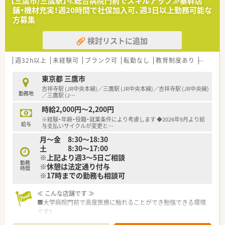
【三鷹市/三鷹駅】≪総合病院門前でスキルアップ≫基幹店
舗・機材充実！週20時間で社保加入可、週3日以上勤務可能な
方募集
検討リストに追加
週32h以上
未経験可
ブランク可
転勤なし
教育制度あり
総合科
東京都 三鷹市
吉祥寺駅 (JR中央本線)／三鷹駅 (JR中央本線)／吉祥寺駅 (JR中央線)
勤務地
／三鷹駅 (J
…
時給2,000円～2,200円
※経験・年齢・役職・就業条件により考慮します ◆2026年9月より給
給与
与支払いサイクルが変更と
…
月～金 8:30～18:30
土 8:30～17:00
※上記より週3～5日ご相談
勤務
※休憩は法定通り付与
時間
※17時までの勤務も相談可
≪ こんな店舗です ≫
■大学病院門前で高度医療に触れることができ勉強できる環境
です！
■1日の処方箋枚数は180枚～200枚程度。