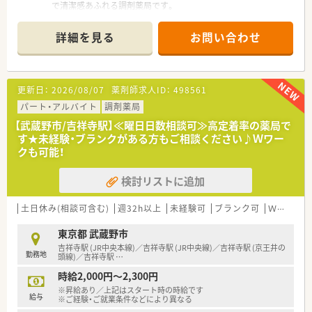
で清潔感あふれる調剤薬局です。
■近隣の医療機関より内科や皮膚科の処方箋を1日平均50枚ほ
ど応需し、地域医療を支えています。
詳細を見る
お問い合わせ
■常勤薬剤師4名とパート3名の手厚い人員体制で、患者様一人
ひとりと丁寧に向き合える環境です。
【募集背景と求める人物像について】
更新日：
2026/08/07
薬剤師求人ID：
498561
■体制強化に伴う欠員補充の募集で、経験よりも誠実さや人柄を
重視した採用を行っています。
パート・アルバイト
調剤薬局
■調剤未経験の方やブランクのある方も歓迎しており、素直な姿
【武蔵野市/吉祥寺駅】≪曜日日数相談可≫高定着率の薬局で
勢で業務に取り組める方を求めます。
す★未経験・ブランクがある方もご相談ください♪Ｗワー
■チームワークを大切にし、他のスタッフと協調しながら明るく
クも可能！
勤務できる方を歓迎しています。
検討リストに追加
【法人特徴について】
■吉祥寺エリアに特化したドミナント展開を行っており、転居を
伴う異動がないため腰を据えられます。
土日休み(相談可含む)
週32h以上
未経験可
ブランク可
Ｗワーク可
■社員の平均勤続年数が15年以上と非常に長く、安定した経営
基盤のもとで安心して長く働けます。
東京都 武蔵野市
■全店舗が基準調剤加算の算定施設となっており、質の高い医療
吉祥寺駅 (JR中央本線)／吉祥寺駅 (JR中央線)／吉祥寺駅 (京王井の
勤務地
サービスを提供している法人です。
頭線)／吉祥寺駅
…
時給2,000円～2,300円
【職場環境と雰囲気】
※昇給あり／上記はスタート時の時給です
■平均年齢は30代半ばで若手が中心となって活躍しており、明
給与
※ご経験・ご就業条件などにより異なる
るく活気のある職場環境です。