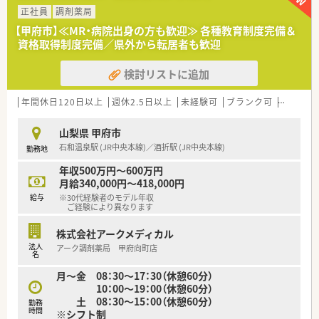
様とじっくり向き合えます。
正社員
調剤薬局
【法人特徴について】
【甲府市】≪MR・病院出身の方も歓迎≫ 各種教育制度完備＆
■山梨県内で17店舗の調剤薬局を展開し、居宅介護支援事業所
資格取得制度完備／県外から転居者も歓迎
も運営しています。
■総合病院の門前を中心に店舗展開し、地域に根ざした薬局づく
検討リストに追加
りを推進しています。
■社長も薬剤師として現場に立つため、従業員の意見や悩みを汲
年間休日120日以上
週休2.5日以上
未経験可
ブランク可
車通勤可
み取る社風です。
山梨県 甲府市
石和温泉駅 (JR中央本線)／酒折駅 (JR中央本線)
勤務地
年収500万円～600万円
月給340,000円～418,000円
給与
※30代経験者のモデル年収
ご経験により異なります
株式会社アークメディカル
法人
アーク調剤薬局 甲府向町店
名
月～金 08：30～17：30（休憩60分）
10：00～19：00（休憩60分）
土 08：30～15：00（休憩60分）
勤務
時間
※シフト制