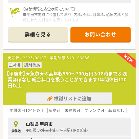
【店舗情報と応需状況について】
■甲府市向町に位置しており、内科、外科、耳鼻科、心療内科と多
岐にわたる科目を応需しています。
■処方箋枚数は1日平均70枚で、近隣の病院や耳鼻科クリニック
から応需しており、薬剤師は常時3名体制で対応をされていま
詳細を見る
お問い合わせ
す。
■常勤4名、パート複数名と人員体制が非常に厚いため、一人ひ
とりの患者様に対して丁寧に向き合いながら、精度の高い調剤を
提供できる環境です。
更新日：
2026/08/07
薬剤師求人ID：
96886
【職場環境と雰囲気】
正社員
調剤薬局
■20代から60代まで幅広い年代の薬剤師が在籍しており、性別
【甲府市】★急募★≪高年収550～700万円≫18時まで＆残
を問わずお互いを尊重し合いながら活気を持って業務に取り組
業ほぼなし 総合科目を扱うことができます！年間休日120
んでいます。
日以上
■門前のドクターとの信頼関係が強固に築かれているため、疑義
照会などもスムーズに行うことができ、ストレスの少ない職場環
検討リストに追加
境です。
■企業内保育所や保育園を利用できるため、子育て中のパパ・マ
マ薬剤師も多く、家庭と仕事を両立させることへの理解が深い雰
年間休日120日以上
新卒可
未経験可
ブランク可
転勤なし
車通
囲気です。
山梨県 甲府市
【こんな取り組みをしています】
甲府駅 (JR中央本線)／甲府駅 (JR身延線)
勤務地
■近隣の専門医を講師として招いた疾患別勉強会を定期開催し
ており、現場で役立つ最先端の医学知識を継続的にアップデート