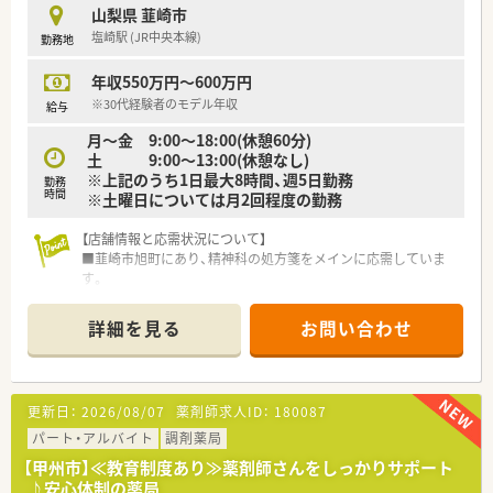
山梨県 韮崎市
塩崎駅 (JR中央本線)
勤務地
年収550万円～600万円
※30代経験者のモデル年収
給与
月～金 9:00～18:00(休憩60分)
土 9:00～13:00(休憩なし)
※上記のうち1日最大8時間、週5日勤務
勤務
時間
※土曜日については月2回程度の勤務
【店舗情報と応需状況について】
■韮崎市旭町にあり、精神科の処方箋をメインに応需していま
す。
■処方箋枚数は1日あたり平均50枚から60枚となっており、薬剤
師は常時2名から3名体制でゆとりを持って業務に取り組めま
詳細を見る
お問い合わせ
す。
■専門性の高い精神科領域の知識を深めながら着実なスキルア
ップが叶う環境です。
更新日：
2026/08/07
薬剤師求人ID：
180087
【求人情報について】
■年収は550万円から600万円の提示が可能で、30代の経験者で
パート・アルバイト
調剤薬局
あれば高水準な給与提示をベースに納得のいく転職が実現でき
【甲州市】≪教育制度あり≫薬剤師さんをしっかりサポート
ます。
♪安心体制の薬局