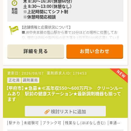
木 8:30～16:30（休憩60分）
土 8:30～13:00（休憩なし）
勤務
※上記時間にてシフト制
時間
※休憩時間応相談
【店舗情報と応需状況について】
■JR中央本線の塩山駅から車で10分ほどの場所に位置してお
り、現在は内科や脳外科の処方箋を1日平均100枚応需していま
す。
■2026年5月には新たに眼科の応需も開始される予定であり、こ
詳細を見る
お問い合わせ
れまで以上に幅広い疾患領域の知見を深めることが可能です。
■薬剤師3名と事務2名の体制で運営しており、施設2件および個
人宅への在宅業務にも取り組んでいる地域密着型の店舗です。
更新日：
2026/08/07
薬剤師求人ID：
179453
【勤務実態について】
■週休2日制を基本として年間休日は110日から115日前後とな
正社員
調剤薬局
っており、有給休暇の取得率も高くメリハリのある働き方ができ
【甲府市】★急募★≪高年収550～600万円≫ クリーンルー
ます。
ムあり 駅前の健康ステーション★最新調剤機器も揃って
■若手薬剤師の育成を目的として複数の店舗を経験する機会を
ます
設けており、多様な処方に触れることで臨床スキルの向上を図っ
ています。
検討リストに追加
■残業時間の管理もしっかり行われており、他店舗からのヘルプ
体制も充実しているため一人に業務が集中しすぎない環境で
す。
駅チカ
未経験可
ブランク可
残業なし(ほぼなし含む)
車通勤可