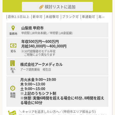
【募集背景と求める人物像について】
■最新設備の導入に積極的でアミボイス等も活用しており、薬剤
検討リストに追加
■サービス向上のための増員募集となっており、これまでの経験
師が安心して本来の業務に集中できるインフラが整っている法
よりも誠実さや柔軟性といったお人柄を第一に考えた採用で
人です。
す。
週休2.5日以上
新卒可
未経験可
ブランク可
車通勤可
高給与(600万円以上)
■調剤未経験の方でも、独自のこだわりがない分だけ一から知識
を吸収しやすいとして歓迎しており、40代の方まで相談可能で
山梨県 甲府市
す。
甲府駅 (JR中央本線)／甲府駅 (JR身延線)
勤務地
■常にスタッフへの恩返しを考えている代表が直接面接を行い、
話し方や性格から社風にマッチするかどうかを見極めていま
年収500万円～600万円
す。
月給340,000円～400,000円
給与
※30代経験者のモデル年収
【勤務実態について】
ご経験により異なります
■会社全体の残業時間は月平均10時間以下と非常に少なく、仕
事が終わった後のプライベートな時間も大切に過ごせる環境で
株式会社アークメディカル
す。
法人
アーク調剤薬局 相生店
■年間休日は120日以上確保されており、曜日の固定休も相談可
名
能なため、長期的なライフプランも立てやすい勤務体制になりま
月火水金 9:00～19:00
す。
木 9:00～13:00
■有給休暇の平均取得日数が年間17日以上と非常に高く、店舗
土 9:00～15:00
間での協力体制があるため、長期旅行を楽しむ社員の方も多いで
※上記のうちシフト制
勤務
す。
時間
※休憩：実働6時間を超える場合に45分、8時間を超え
る場合に60分
【こんな取り組みをしています】
■アミボイスやAI音声薬歴システムなどの最新設備を導入する
＼キャリアを追求したい方へ／（甲府市エリア担当より）
ことで、業務の効率化と記載内容の充実を同時に実現させていま