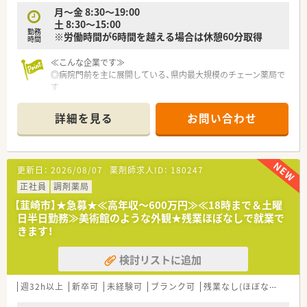
月～金 8:30～19:00
土 8:30～15:00
勤務
※労働時間が6時間を越える場合は休憩60分取得
時間
≪こんな企業です≫
◎病院門前を主に展開している、県内最大規模のチェーン薬局で
す
◎薬剤師さんの他にも栄養士さんなども店舗に配置しており、患
者様の健康をトータルサポートしています
詳細を見る
お問い合わせ
◎お客様の声を反映させた商品開発も行っており、満足度も高め
です
更新日：
2026/08/07
薬剤師求人ID：
180247
正社員
調剤薬局
【韮崎市】★急募★≪高年収～600万円≫≪18時まで＆土曜
日半日勤務≫美術館のような外観★残業ほぼなしで就業で
きます！
検討リストに追加
週32h以上
新卒可
未経験可
ブランク可
残業なし(ほぼなし含む)