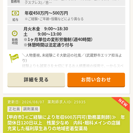
勤務地
■代表自らが面接を行い人間性を重視して判断するため、謙虚な
クスプレス)／吉
…
姿勢で患者様と接することができる方を心よりお待ちしており
年収450万円～500万円
ます。
■調剤未経験の方でも独自のクセがない方を歓迎しており、これ
※ご経験・ご年齢・役職などにより異なる
給与
からスペシャリストを目指したいという熱意ある方を求めてい
月火木金 9:00～18:30
ます。
土 9:00～13:00
※1ヶ月単位の変形労働制（週40時間）
【こんな方にオススメ】
勤務
時間
※休憩時間は法定通り付与
■吉祥寺エリアで転居を伴わずに永続的に働きたい方や、駅チカ
の便利な環境でプライベートも充実させたい方に非常にお勧め
＼人物重視、未経験こそ大歓迎の社風／（武蔵野市エリア担当よ
です。
り）
■教育体制が充実しているため、未経験から基礎を学びたい方
経験よりも誠実さを大切にするお人柄重視の採用で、一からスペ
や、将来の独立を見据えて経営を学びたい方には最適な環境と言
シャリストを目指せる手厚い教育体制が整っています。
えます。
＊------------------------------------------＊
■人間関係の良さを重視しており、和気あいあいとした雰囲気の
詳細を見る
お問い合わせ
中で楽しみながらお仕事を続けたい方に自信を持って提案でき
【店舗情報と応需状況について】
る案件です。
■吉祥寺駅から徒歩12分ほどの商店街に位置しており、近隣の
大病院からクリニックまで幅広い処方箋を受け付けておりま
【法人特徴について】
更新日：
2026/08/07
薬剤師求人ID：
25935
す。
■吉祥寺エリアに特化したドミナント展開を行っているため、転
■内科、耳鼻科、小児科をメインに1日約40枚応需しており、地域
正社員
調剤薬局
居を伴う異動の心配がなく、住み慣れた地域で腰を据えて働けま
の方々との深いコミュニケーションを大切にする環境です。
す。
【甲府市】≪ご経験により年収600万円可(勤務薬剤師)≫ 年
■在宅業務には積極的には取り組んでいない方針のため、外来の
■全店舗が基準調剤算定施設に指定されており、高い専門性を持
間休日120日以上 残業少なめ 内科・眼科メインの店舗
患者様への丁寧な服薬指導や接遇に専念することが可能です。
って患者様に向き合うことができるワンランク上の環境が魅力
充実した福利厚生ありの地域密着型薬局
です。