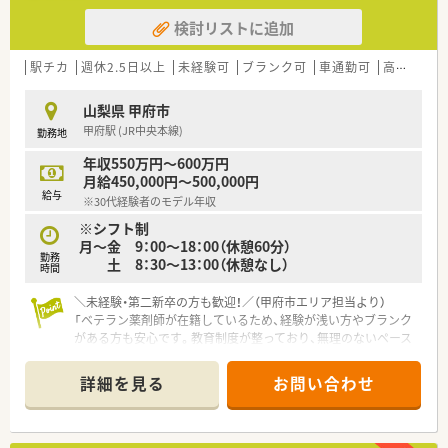
注射剤の調製を行うなど、高度な地域医療に貢献している薬局で
検討リストに追加
す。
【募集背景と求める人物像について】
駅チカ
週休2.5日以上
未経験可
ブランク可
車通勤可
高給与(600万円以上)
■地域医療へのさらなる貢献と組織体制の強化を目指しており、
新しい環境で腰を据えて長く活躍してくださる正社員を募集し
山梨県 甲府市
ます。
甲府駅 (JR中央本線)
勤務地
■調剤経験をお持ちの方はもちろん、20代から30代であれば未
経験の方でも、意欲的に業務に取り組める方を歓迎いたします。
年収550万円～600万円
■患者様の悩みに真摯に耳を傾けられる誠実な人柄であり、かつ
月給450,000円～500,000円
忙しい際にも前向きに業務をこなせる粘り強い方を求めていま
給与
※30代経験者のモデル年収
す。
※シフト制
【求人情報について】
月～金 9：00～18：00（休憩60分）
勤務
■年収は30代経験者のモデルケースで550万円から600万円とな
土 8：30～13：00（休憩なし）
時間
っており、これまでの実績を正当に評価して決定いたします。
■昇給制度や各種手当が充実しており、薬剤師賠償責任保険への
＼未経験・第二新卒の方も歓迎！／（甲府市エリア担当より）
加入や退職金制度など、将来を見据えた安心の待遇が揃っていま
「ベテラン薬剤師が在籍しているため、経験が浅い方やブランク
す。
がある方も安心です。教育制度が整っており、無理のないペース
■山梨県内のみの店舗展開であるため遠方への転居を伴う異動
で一つひとつ丁寧に業務を覚えていけますよ。」
はなく、地域に密着しながら安定したキャリアを形成することが
＊------------------------------------------＊
詳細を見る
お問い合わせ
可能です。
【店舗情報と応需状況について】
【法人特徴について】
■甲府駅から徒歩10分の好立地にあり、近隣の内科クリニック
■山梨県内で17店舗の薬局を運営するほか居宅介護支援事業も
や整形外科からの処方箋をメインに応需している調剤薬局で