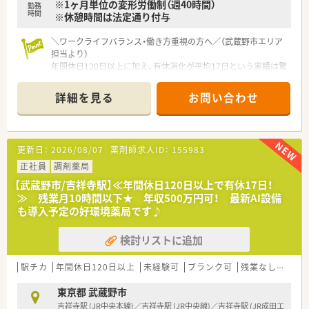
※1ヶ月単位の変形労働制（週40時間）
■店内は常に明るく清潔に保たれており、気持ちよく働くことが
勤務
時間
※休憩時間は法定通り付与
できる環境が整備されています。
＼ワークライフバランス・働き方重視の方へ／（武蔵野市エリア
担当より）
年間休日120日以上に加え、有休消化が平均17日という実績は驚
異的です。残業も月平均10時間未満と少なく、吉祥寺エリアで自
分時間を大切にしたい方に最適な環境ですよ。
詳細を見る
お問い合わせ
＊------------------------------------------＊
【店舗情報と応需状況について】
■吉祥寺駅より徒歩5分のショッピングセンター内に位置してお
更新日：
2026/08/07
薬剤師求人ID：
155983
り、お仕事帰りやお昼休みにお買い物も楽しめる便利な立地で
す。
正社員
調剤薬局
■眼科や皮膚科、耳鼻科をメインに応需しており、特に眼科は新
【武蔵野市/吉祥寺駅】≪年間休日120日以上で有休17日！
患率が高いため、症例を通じたスキルアップが期待できる店舗で
≫ 残業月10時間以下★ 年収500万円可！ 最新AI設備
す。
も導入予定の好環境薬局です♪
■駅チカの立地を活かして大学病院などの広域処方も受け付け
ており、1日約50枚の処方箋を少人数の体制で丁寧に対応してい
検討リストに追加
ます。
【募集背景と求める人物像について】
駅チカ
年間休日120日以上
未経験可
ブランク可
残業なし(ほぼなし含む)
■今後のサービス体制をより強固にするための増員募集となっ
ており、経験よりも誠実さや柔軟性といったお人柄を最優先して
東京都 武蔵野市
います。
吉祥寺駅 (JR中央本線)／吉祥寺駅 (JR中央線)／吉祥寺駅 (JR成田エ