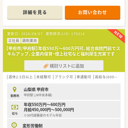
います。
■企業内保育制度を取り入れているため、子育て中の薬剤師が仕
詳細を見る
お問い合わせ
事と育児を両立させながら、キャリアを継続できる環境を整えて
います。
【法人特徴について】
更新日：
2026/08/07
薬剤師求人ID：
179214
■山梨県内で17店舗を展開する大手法人であり、居宅介護支援
正社員
調剤薬局
事業所の運営など、地域医療を多角的に支える安定した経営基盤
です。
【甲府市/甲府駅】年収550万～600万円可、総合病院門前でス
■社長も薬剤師として現場に立っているため、スタッフの意見が
キルアップ、企業内保育・借上社宅など福利厚生充実です
経営層に届きやすく、現場の悩みを汲み取って改善する風通しが
あります。
検討リストに追加
■本部常駐のラウンダーが在籍しているため、急な欠員時や有給
取得の際にもサポートを受けやすく、休みが取りやすい体制が魅
週休2.5日以上
未経験可
ブランク可
車通勤可
高給与(600万円以上)
力です。
山梨県 甲府市
甲府駅 (JR中央本線)
勤務地
年収550万円～600万円
月給450,000円～500,000円
給与
※30代経験者のモデル年収
変形労働制