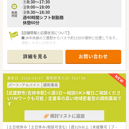
①8:30～17:30
②9:00～18:00
③9:30～18:30
勤務
時間
週40時間シフト制勤務
休憩60分
【店舗情報と応需状況について】
■JR中央線の三鷹駅からバスで約15分の場所に位置しており、
通勤しやすい立地です。
■1日約200枚の処方箋を応需し、大学病院門前のため内科や外
科をはじめとした総合科目を幅広く扱っています。
詳細を見る
お問い合わせ
■常勤薬剤師6名、非常勤薬剤師6名、事務員5名の計17名体制
で、余裕を持って業務にあたれます。
【募集背景と求める人物像について】
更新日：
2026/08/07
薬剤師求人ID：
502738
■今回の募集は、処方箋枚数増加に伴う増員募集であり、組織体
制を強化することが目的です。
パート・アルバイト
調剤薬局
■20代から30代半ばの若手薬剤師を歓迎しており、調剤未経験
【武蔵野市/吉祥寺駅】≪週3日～相談OK≫曜日ご相談くださ
者も応募可能です。
い！Wワークも可能♪定着率の高い地域密着型の調剤薬局で
■経験よりも人柄を重視しており、責任感を持って業務に取り組
す
める方を求めています。
検討リストに追加
【やりがい/おすすめポイント】
■かかりつけや在宅業務のノルマが一切設定されていないため、
純粋に患者様の健康を第一に考えた対応ができます。
土日祝休み
土日休み(相談可含む)
週32h以上
未経験可
ブランク可