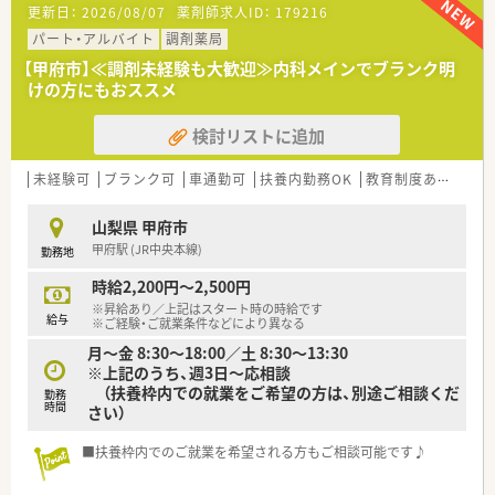
更新日：
2026/08/07
薬剤師求人ID：
179216
展開しており、地域の健康を包括的に支えている安定した法人で
す。
す。
■1日あたりの処方箋枚数は平均50枚程度で、特定の科目に偏り
パート・アルバイト
調剤薬局
■社長自らが薬剤師として現場に立ち続けているため、現場スタ
すぎず幅広い知識を維持しながら、安定して勤務できる環境で
【甲府市】≪調剤未経験も大歓迎≫内科メインでブランク明
ッフが抱える悩みや意見を柔軟に反映してもらえる風土があり
す。
けの方にもおススメ
ます。
■医薬品の採用品目数は1,200品目を超えており、多様な処方内
■本部常駐のラウンダーが各店舗の休みをバックアップしてお
容に対応することで、地域住民の健康を支える役割を担っていま
り、有給休暇の取得や急な欠員時にも融通が利きやすいのが特徴
検討リストに追加
す。
です。
【募集背景と求める人物像について】
未経験可
ブランク可
車通勤可
扶養内勤務OK
教育制度あり
大手
■今回は欠員補充による募集となっており、地域の方々から信頼
される薬局の一員として、腰を据えて長く働ける方を求めていま
山梨県 甲府市
す。
甲府駅 (JR中央本線)
勤務地
■調剤経験をお持ちの方はもちろん、経験が浅い場合でも日々の
業務に対して真摯に向き合い、前向きに学べる姿勢を重視いたし
時給2,200円～2,500円
ます。
※昇給あり／上記はスタート時の時給です
■患者様の悩みや相談に対してじっくりと向き合える、誠実なコ
給与
※ご経験・ご就業条件などにより異なる
ミュニケーション能力と、粘り強く仕事に取り組める方を歓迎し
月～金 8:30～18:00／土 8:30～13:30
ます。
※上記のうち、週3日～応相談
（扶養枠内での就業をご希望の方は、別途ご相談くだ
勤務
【こんな取り組みをしています】
時間
さい）
■地域の健康チェックコーナーを完備し、血圧測定や肺チェッカ
ー等を通じて、病気になる前の健康維持をサポートする活動をし
■扶養枠内でのご就業を希望される方もご相談可能です♪
ています。
■24時間の患者様お薬相談対応を実施しており、調剤だけにと
どまらず、地域住民がいつでも頼れる安心の窓口として機能して