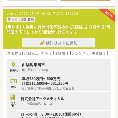
仕事を任せてもらえる会社です
■ドライブスルーの導入により、小さなお子様連れや車から降り
るのが困難な患者様の利便性を高めるなど、優しい薬局作りを推
進しています。
更新日：
2026/08/07
薬剤師求人ID：
180086
■血圧測定器や肺チェッカーなどの健康チェックコーナーを設
正社員
調剤薬局
置し、処方箋がなくても気軽に立ち寄れるコミュニティの場を創
出しています。
【甲州市】★急募≪有休消化率高め≫ご経験により高年収！専
門医の下でしっかり知識が付けられます
検討リストに追加
年間休日120日以上
新卒可
未経験可
ブランク可
車通勤可
高給与
山梨県 甲州市
塩山駅 (JR中央本線)
勤務地
年収480万円～600万円
月給312,500円～531,250円
給与
※ご経験・ご年齢・役職などにより異なる
株式会社アークメディカル
法人
アーク調剤薬局 塩山店
名
月～水・金 8:30～18:30（休憩60分）