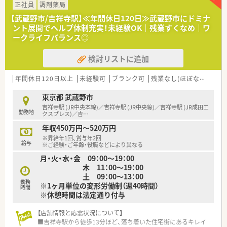
安定して長く仕事を続けられる薬局です。
正社員
調剤薬局
■認知症カフェや地域活動も積極的に実施されています。
【武蔵野市/吉祥寺駅】≪年間休日120日≫武蔵野市にドミナ
■従業員の男女比は3:7
ント展開でヘルプ体制充実！未経験OK｜残業すくなめ｜ワ
■ドミナント展開をしているためヘルプ体制も充実していま
ークライフバランス◎
す。
長期休暇を取得されて旅行に行く人もいらっしゃいます。
検討リストに追加
■全店舗、基準調剤算定施設になっており、ワンランク上の薬剤
師の仕事ができます。
■どの店舗も最新設備を積極的に導入し、薬剤師が安心して勤務
年間休日120日以上
未経験可
ブランク可
残業なし(ほぼなし含む)
できる環境を用意。
■調剤未経験の方もご相談可能です。
東京都 武蔵野市
吉祥寺駅 (JR中央本線)／吉祥寺駅 (JR中央線)／吉祥寺駅 (JR成田エ
勤務地
＼ どの店舗も雰囲気◎ ／
クスプレス)／吉
…
■平均年齢は30代半ばと、若手が中心となり幅広い年代の方が
年収450万円～520万円
活躍しています。
※昇給年1回、賞与年2回
■人間関係の良さが自慢で、他店舗の人とも仲が良く協力体制は
給与
※ご経験・ご年齢・役職などにより異なる
整っておりますよ。
月・火・水・金 09：00～19：00
■調剤未経験者の方でもしっかりと教えて頂けるので、意欲のあ
木 11：00～19：00
る人は大歓迎です。
土 09：00～13：00
勤務
※1ヶ月単位の変形労働制（週40時間）
＼ 店舗配属について ／
時間
※休憩時間は法定通り付与
■配属店舗については適正や通勤距離を考慮して決定となりま
す。
【店舗情報と応需状況について】
■吉祥寺駅から徒歩13分ほど、落ち着いた住宅街にあるキレイ