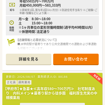
年収550万円～700万円
しています。
月給450,000円～583,333円
■初年度の研修費用を会社が全額補助しており、日本薬剤師研修
給与
※昇給年1回、賞与年2回（4ヶ月分） ※別途住宅手当有り ※ご経験・ご
センターの研修認定薬剤師取得を強力にバックアップする体制
年齢・役職などにより異
…
があります。
月～金 8:30～18:00
■仕事の疲れをリフレッシュできるよう、東京ベイコート倶楽部
土 15:00～18:00
をはじめとした全国の高級会員制リゾート施設を自由に利用で
※1ヶ月単位の変形労働時間制（週平均40時間以内）
勤務
きます。
時間
※休憩時間：法定通り
【法人特徴について】
【店舗情報と応需状況について】
■山梨県と長野県を中心に30店舗を展開しており、毎年複数の
■JR甲府駅が最寄りであり公共交通機関での通勤および車通勤
新規出店を継続している非常に勢いのある地域密着型の成長企
も可能でございます。
業です。
■内科や外科、産婦人科など非常に多岐にわたる総合科目を応需
■地域住民と医療・介護・福祉をつなぐ「架け橋」となることを理
しており在宅業務も実施しています。
念に掲げ、調剤だけでなく介護事業にも注力した運営を行ってい
詳細を見る
お問い合わせ
■年間休日は120日以上と非常に多く土曜日・日曜日・祝日が固
ます。
定のお休みとなります。
■一人ひとりの希望に合わせたオーダーメイドのキャリアプラ
■正社員2名パート2名事務2名が在籍しており常時3名体制で業
ンを提示し、若手からベテランまで責任ある仕事を任せる社風が
務にあたっています。
特徴です。
更新日：
2026/08/07
薬剤師求人ID：
88186
【職場環境と雰囲気】
正社員
調剤薬局
■産前産後休暇の取得率は100%であり育児休業からの復帰率
【甲府市】★急募★≪高年収580～700万円≫ 社宅制度あ
も驚異の100%を誇ります。
り 内科メイン★最寄り駅から徒歩圏 福利厚生充実の中
■社員は経営するスポーツジムやスパを無料で利用できリフレ
規模薬局
ッシュしやすい環境です。
■機械化を積極的に進めており自社開発のAIアプリなどの最新