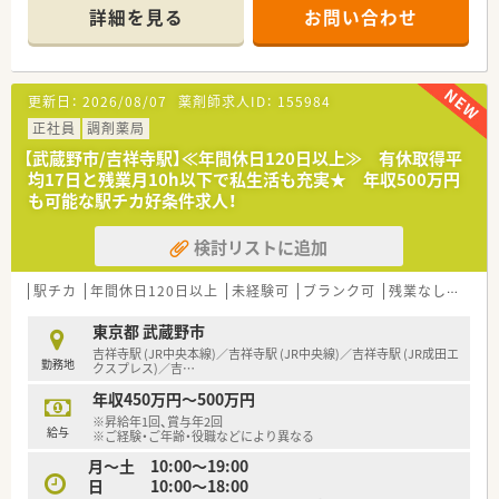
の処方箋を応需します。
詳細を見る
お問い合わせ
■常時7～8名体制で勤務しており、スタッフ同士が協力し合え
る環境が整っています。
【募集背景と求める人物像について】
更新日：
2026/08/07
薬剤師求人ID：
155984
■地域の患者様へのサービスを維持するための、欠員補充による
正社員募集となります。
正社員
調剤薬局
■スキルや経験よりも、誠実で真面目なお人柄を最も重視した採
【武蔵野市/吉祥寺駅】≪年間休日120日以上≫ 有休取得平
用を行っています。
均17日と残業月10h以下で私生活も充実★ 年収500万円
■調剤未経験の方を歓迎しており、素直に知識を吸収できる方を
も可能な駅チカ好条件求人！
求めております。
検討リストに追加
【勤務実態について】
■会社全体の月平均残業時間は10時間以内と、ワークライフバ
ランスを保ちやすいです。
駅チカ
年間休日120日以上
未経験可
ブランク可
残業なし(ほぼなし含む)
■年間休日は120日以上あり、有給休暇も平均17日取得と、しっ
かり休める環境です。
東京都 武蔵野市
■休日は希望の曜日で固定することも可能で、プライベートの予
吉祥寺駅 (JR中央本線)／吉祥寺駅 (JR中央線)／吉祥寺駅 (JR成田エ
勤務地
定が立てやすいです。
クスプレス)／吉
…
年収450万円～500万円
【職場環境と雰囲気】
※昇給年1回、賞与年2回
■平均年齢は30代半ばと若手が中心で、活気があり和気あいあ
給与
※ご経験・ご年齢・役職などにより異なる
いとした雰囲気の職場です。
月～土 10:00～19:00
■人間関係の良さが自慢で、店舗間の垣根もなく、ヘルプ体制な
日 10:00～18:00
ど協力体制が整っています。