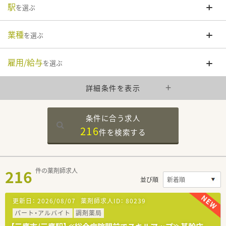
駅
を選ぶ
業種
を選ぶ
雇用/給与
を選ぶ
詳細条件を表示
条件に合う求人
216
件を
検索する
216
件の薬剤師求人
並び順
更新日：
2026/08/07
薬剤師求人ID：
80239
パート・アルバイト
調剤薬局