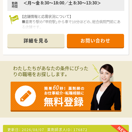
＜月～金 8:30～18:00／土 8:30～13:30＞
勤務
時間
【店舗情報と応需状況について】
■最寄り駅の「甲府駅」から車で10分ほどの、総合病院門前にあ
る店舗です。
■門前の甲府病院から、内科、外科、小児科、産婦人科など総合科
目を応需しています。
詳細を見る
お問い合わせ
■処方箋は1日平均40枚程度で、薬剤師は常勤1名とパート8名が
在籍しています。
【勤務実態について】
■平日は18時まで、土曜は12時30分までの勤務で、日曜・祝日は
わたしたちがあなたの条件にぴった
定休日です。
りの職場をお探しします。
■本部所属のラウンダー薬剤師が複数名いるため、急なお休みに
も対応しやすい体制です。
■有給休暇は法定通り付与され、産休・育休の取得実績も豊富に
ございます。
【想定される業務内容】
■門前の総合病院から応需する、調剤、監査、服薬指導といった
一連の業務が中心です。
■内科、消化器科、脳外科、産婦人科など多岐にわたる処方箋を
経験できます。
■プライバシーに配慮されたセパレート型の着座投薬口で、患者
更新日：
2026/08/07
薬剤師求人ID：
176872