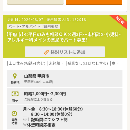
仕事を任せてもらえる会社です
更新日：
2026/08/07
薬剤師求人ID：
182018
パート・アルバイト
調剤薬局
【甲府市】≪平日のみも相談ＯＫ×週2日～応相談≫ 小児科・
アレルギー科メインの薬局でパート募集！
検討リストに追加
土日休み(相談可含む)
未経験可
残業なし(ほぼなし含む)
車通勤可
山梨県 甲府市
甲府駅 (JR中央本線)
勤務地
時給2,000円～2,300円
ご経験により異なる
給与
月～金 8:30～18:30（休憩60分）
土 8:30～14:00（休憩0分）
※上記時間にてシフト制
勤務
時間
※休憩時間応相談