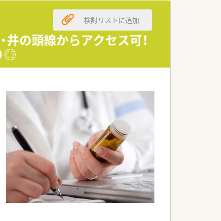
検討リストに追加
集しています。
歓迎いたします。
・井の頭線からアクセス可！
できる方が適しています。
り◎
積極的に進めています。
充に注力しています。
働環境を整備しています。
大手法人です。
ています。
援する風土があります。