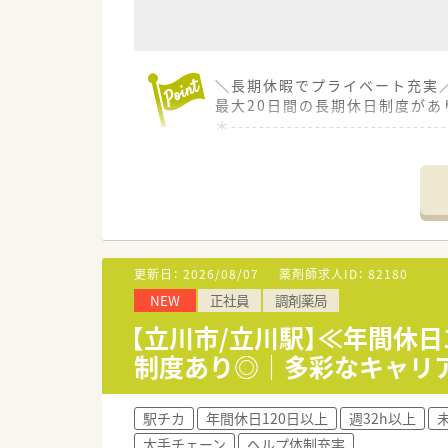
＼長期休暇でプライベート充実／
最大20日間の長期休日制度があ
＊------------------------------
【店舗情報と応需状況について】
■JR中央線の豊田駅から徒歩3
■主な応需科目は眼科ほか広域な
■人員体制は薬剤師8名と事務
【募集背景と求める人物像につい
更新日：
2026/08/07
薬剤師求人ID：
82180
■サービス体制の更なる強化と
NEW
正社員
調剤薬局
■地域の皆様の健康維持に貢献
■チームワークを意識しながら
【立川市/立川駅】≪年間休日
制度あり◎｜多彩なキャリ
【法人特徴について】
■日本全国および海外にも展開
■調剤併設型の店舗を中心に展
駅チカ
年間休日120日以上
週32h以上
■セルフメディケーションの推
大手チェーン
ヘルプ体制充実
■ご経験や就業条件により年収4