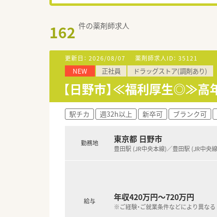
件の薬剤師求人
162
更新日：
2026/08/07
薬剤師求人ID：
35121
NEW
正社員
ドラッグストア(調剤あり)
【日野市】≪福利厚生◎≫高
駅チカ
週32h以上
新卒可
ブランク可
東京都 日野市
勤務地
豊田駅 (JR中央本線)／豊田駅 (JR中央線
年収420万円～720万円
給与
※ご経験・ご就業条件などにより異なる