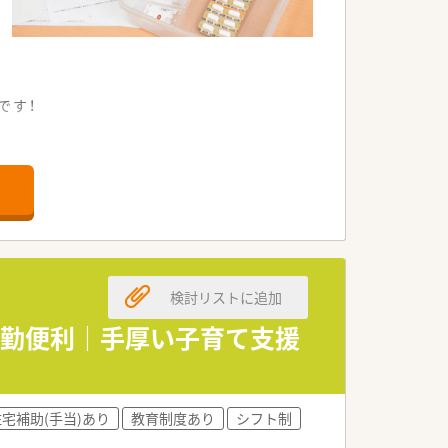
です！
便利です。
ります。
です。
を求めます。
検討リストに追加
る方を歓迎します。
います。
カ通勤便利｜手厚い子育て支援
を誇ります。
目指しています。
住宅補助(手当)あり
教育制度あり
シフト制
る企業です。
されます。