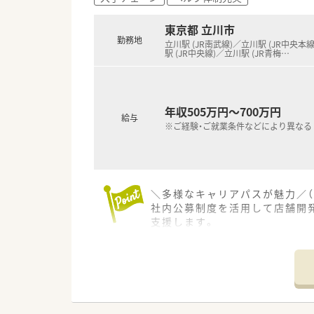
【勤務実態について】
東京都 立川市
■年間休日は120～125日確
勤務地
立川駅 (JR南武線)／立川駅 (JR中央本
■育児休業は最大3年間取得で
駅 (JR中央線)／立川駅 (JR青梅
…
■残業が発生した場合でも各種
年収505万円～700万円
給与
※ご経験・ご就業条件などにより異なる
＼多様なキャリアパスが魅力／（
社内公募制度を活用して店舗開
支援します。
＊------------------------------
【店舗情報と応需状況について】
■最寄り駅である立川駅から徒
■特定の医療機関に限定しない面
■体制面では薬剤師が8名在籍