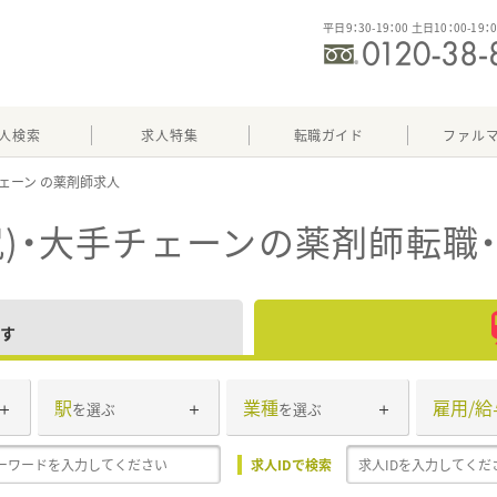
平日9：30-19：00 土日10：00-19：
人検索
求人特集
転職ガイド
ファル
ェーン
尻)・大手チェーン
の薬剤師転職
す
駅
業種
雇用/給
を選ぶ
を選ぶ
求人IDで検索