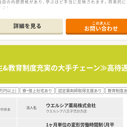
独自の内部資格があり、学ぶほど手当に反映されます。将来的に
よ！
------------＊
この求人に
詳細を見る
お問い合わせ
からバスで20分ほどの場所にあり、地域に根差した調剤薬局と
0枚で、近隣の医療機関から主に内科や整形外科の科目を応需し
る環境であり、薬剤師は常時3名体制を整えて日々の業務に対応
て】
業務拡大に伴う募集であり、組織のさらなる発展に向けた定期採
持ち、何事にも周囲と協力しながら積極的に取り組んでいける方
生&教育制度充実の大手チェーン≫高待遇が
にしながら、地域医療へ貢献することにやりがいを感じられる方
加え、連続6日間の結婚特別休暇など、休暇の制度が非常に充実
0万円以上)
寮・借上社宅あり
認定薬剤師取得支援あり
教育制度
歳になるまで延長可能であり、長期的かつ安定してキャリアを継
カフェテリアプランの利用など、大手グループならではの福利厚
ウエルシア薬局株式会社
法人名
R中央本
ウエルシア八王子弐分方店
る大手チェーンであり、高い安定性と整った就業規則が大きな強
出店のため、処方元の医療機関とスムーズで良好な関係性を築い
1ヶ月単位の変形労働時間制（月平
た複合店舗の開発や、治験受託事業など戦略的で多様な事業を展