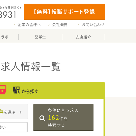
00
（祝日を除く）
【無料】転職サポート登録
企業の皆様へ
会社概要
お問い合わせ
マラボ
薬学生
支店紹介
・求人情報一覧
駅
から探す
条件に合う求人
与
を選ぶ
162
件を
検索する