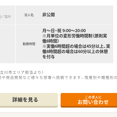
非公開
保されており、長期休日制度を活用して海外旅行などを楽しむこと
法人名
線)／立川
き、小学校卒業まで利用できる時短勤務など子育てとの両立環境
手当がしっかりと支給されるため、適切な労務管理のもとで勤務
月～日・祝 9:00～20:00
※月単位の変形労働時間制（原則実
働8時間）
勤務時間
※実働6時間超の場合は45分以上、実
働8時間超の場合は60分以上の休憩
を付与
立川市エリア担当より）
発や商品開発など様々な部署へ挑戦できます。階層別や職種別
------------＊
この求人に
詳細を見る
お問い合わせ
歩1分の好立地に位置しており、通勤アクセスが非常に抜群な店
対応を行っており、1日あたり平均100枚の処方箋に応需して
しており、スタッフ同士で助け合いながら円滑に日常業務を進め