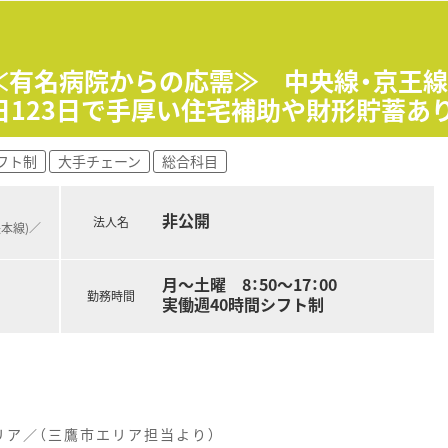
て】
の高い医療サービスの提供を目指し、新たに正社員の薬剤師を募
理薬剤師としてのスキルを活かし、即戦力として活躍できる方を
】≪有名病院からの応需≫ 中央線・京王線
ンを大切にし、周囲のスタッフと協力しながら明るく柔軟に対応
123日で手厚い住宅補助や財形貯蓄あ
アラウンジの開設など、健康寿命を延ばす次世代型店舗の構築を
フト制
大手チェーン
総合科目
声入力システムを全店に導入し、医療安全の確保と対人業務の拡
り、厚生労働大臣より「えるぼし」の最高位認定を受けるなど労
非公開
法人名
央本線)／
貢献することを目指し、全国に多数のドラッグストアを展開する
的に推進しており、医療色の強い安定した経営基盤と実績を誇っ
月～土曜 8：50～17：00
し合う風通しの良い社風が根付いており、自由度の高い挑戦を応
勤務時間
実働週40時間シフト制
ア／（三鷹市エリア担当より）