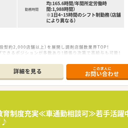
均:165.6時間/年間所定労働時
間:1,988時間）
勤務時間
※1日4~15時間のシフト制勤務（店舗
により異なる）
設型約2,000店舗以上）を展開し調剤店舗数業界TOP！
プできるポジションが多数あり！頑張り次第で高給与も可能！
、経験の少ない方でも500万前半スタートと業界TOP水準！
社内研修や外部組織と連携した研修を用意されています
この求人に
そ活躍できるキャリアパスが多種多様に用意されています。
詳細を見る
お問い合わせ
ジャーや営業部長等のマネジメントのポジションも増えます。
せるスペシャリストを目指すことも可能です。
部門等の本社スタッフなど活動領域は多種多様です。
おり、在宅医療へもしっかりと関わる事ができます。
能で、時短制度は小学5年生まで時短勤務ができるよう変更予定
イフバランスが整っています
員割引制度など嬉しいメリットもたくさんあります！
教育制度充実≪車通勤相談可≫若手活躍
す♪