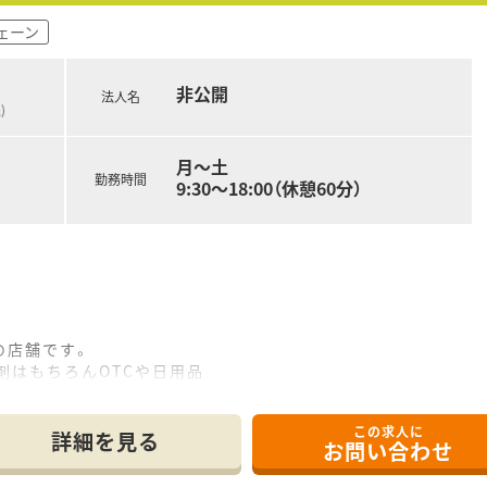
ェーン
非公開
法人名
)
月～土
勤務時間
9:30〜18:00（休憩60分）
の店舗です。
剤はもちろんOTCや日用品
く、周辺住民の方のご利用が多い店舗です。
析クリニックや総合病院が近隣にある為
この求人に
る環境です。
詳細を見る
お問い合わせ
なります。