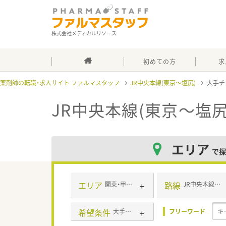
株式会社メディカルリソース
初めての方
求
薬剤師の転職・求人サイト ファルマスタッフ
JR中央本線(東京～塩尻)
大手チ
JR中央本線(東京～塩
エリア
で探
エリア
路線
関東・甲信越・北陸
JR中央本線(東京～塩尻)
希望条件
大手チェーン
フリーワード