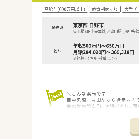
高給与(600万円以上)
教育制度あり
大手チ
東京都 日野市
勤務地
豊田駅 (JR中央本線)／豊田駅 (JR中央線
年収500万円～650万円
月給284,090円～369,318円
給与
※経験・スキル・役職による
＼こんな薬局です／
■中央線 豊田駅から徒歩圏内
■商業施設１Fに店舗があり、調
スキンケア用品の取り扱いも多
■面での対応も多いですが、透
多様な経験を積むことができ
※配属店は面接後に最終提示と