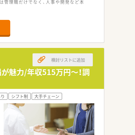
は管理職だけでなく、人事や開発など本
なります。
ています。
しています。
検討リストに追加
用となります。
を求めます。
魅力/年収515万円～！調
を歓迎します。
しています。
あり
シフト制
大手チェーン
続できる点が魅力です。
生を享受できます。
みです。
ています。
開しています。