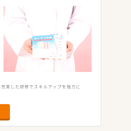
も可能です。
も万全です。
できます。
の充実した研修でスキルアップを強力に
舗です。
います。
ています。