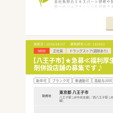
会社負担のエキスパート研修や
部へのジョブチェンジも可能です
＊------------------------------
【店舗情報と応需状況について】
■最寄り駅の三鷹駅や吉祥寺駅
■処方箋は1日平均70枚から8
■整形外科の専門性を深く学べ
更新日：
2026/08/07
薬剤師求人ID：
185993
【募集背景と求める人物像につい
NEW
正社員
ドラッグストア(調剤あり)
■今回の求人は新店オープンや
■在宅業務に対して高い興味を
【八王子市】★急募≪福利厚
■患者様との深い関係性を大切
剤併設店舗の募集です♪
【やりがい/おすすめポイント】
■夏季休暇3日や冬季休暇5日に
新卒可
ブランク可
車通勤可
高給与(60
■育児休暇は最大で子どもが3
■従業員持株制度や財形貯蓄、
東京都 八王子市
勤務地
【法人特徴について】
八王子駅 (JR中央本線)／西八王子駅 (J
線)
■全国に700店舗以上を展開す
■全体の95％がマンツーマン
■異業種とコラボレーションし