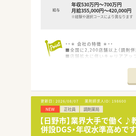
年収530万円～700万円
月給355,000円～420,000円
給与
※経験や選択コースにより異なります
・・＊ 会社の特徴 ＊・・
■全国に2,200店舗以上（調剤併
■店舗拡大に伴いキャリアアッ
■経験や勤務コースによりますが
■職種や職域に合わせ、豊富な
■薬剤師が中心の会社だからこ
■店舗拡大に伴い、エリアマネ
■在宅や教育等の専門性を活か
■その他にも、管理部門や商品
■在宅実施店舗は年々増加して
更新日：
2026/08/07
薬剤師求人ID：
198600
■育児休暇は3歳まで取得が可
NEW
正社員
調剤薬局
■年間休日が120日とワークラ
■日用品から常備薬まで、従業
【日野市】業界大手で働く♪
併設DGS・年収水準高めで