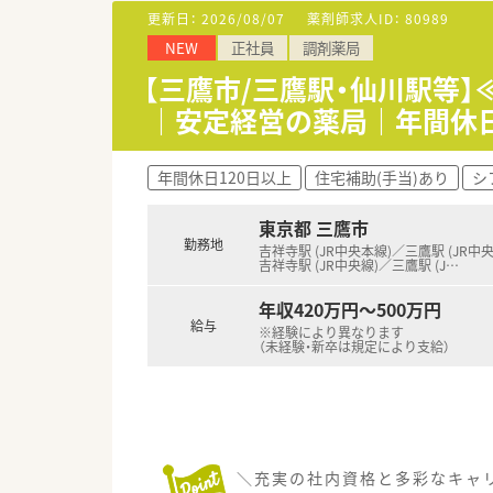
更新日：
2026/08/07
薬剤師求人ID：
80989
【募集背景と求める人物像につい
NEW
正社員
調剤薬局
■調剤体制のさらなる強化と質
■これまでの保険調剤経験や管
【三鷹市/三鷹駅・仙川駅等
■患者様とのコミュニケーショ
｜安定経営の薬局｜年間休日
【こんな取り組みをしています】
■サプリメントバーやヘルスケ
年間休日120日以上
住宅補助(手当)あり
シ
■最新の錠剤監査システムや音
■女性活躍推進に力を入れてお
東京都 三鷹市
勤務地
【法人特徴について】
吉祥寺駅 (JR中央本線)／三鷹駅 (JR中
吉祥寺駅 (JR中央線)／三鷹駅 (J
…
■美と健康の分野で地域社会に
■調剤併設型店舗の展開を積極
年収420万円～500万円
■社員同士が互いをリスペクト
給与
※経験により異なります
（未経験・新卒は規定により支給）
＼充実の社内資格と多彩なキャリ