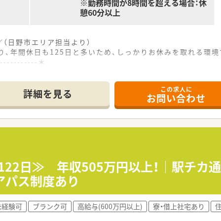
※勤務時間が8時間を超える場合：休
憩60分以上
（日野市エリア担当より）
り、年間休日も125日と多いため、しっかりお休みを取れる環境
------------＊
この求人に
分の好立地に位置し、ショッピングモール内にあるため通勤にも
詳細を見る
お問い合わせ
面対応で、1日あたりの処方箋応需枚数は80〜100枚程度とな
3名が在籍しており、複数名体制で手厚く業務を行える職場環境
て】
事業拡大に伴う増員募集で、明るく前向きに業務へ取り組める方
したい方や、患者様との親身なコミュニケーションを大切にでき
、周囲のスタッフと協力して円滑に業務を進められる方が向いて
122日≫ 年収505万円以上！｜駅チ
アパス制度あり
する日本最大級の小売事業基盤を持ち、非常に安定した経営環境
開し、医療機関と連携した地域密着のヘルスケアステーションを
未経験可
ブランク可
高給与(600万円以上)
寮・借上社宅あり
進や在宅医療への取組など、時代のニーズに合わせた挑戦を続け
20万円〜720万円までの幅で提示があり、実績がしっかり評価