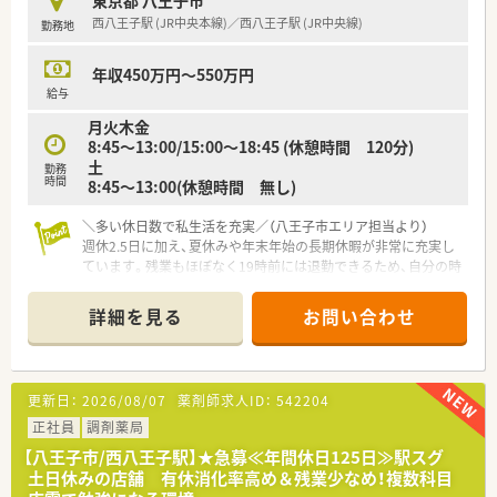
東京都 八王子市
西八王子駅 (JR中央本線)／西八王子駅 (JR中央線)
勤務地
年収450万円～550万円
給与
月火木金
8:45～13:00/15:00～18:45 (休憩時間 120分)
土
勤務
時間
8:45～13:00(休憩時間 無し)
＼多い休日数で私生活を充実／（八王子市エリア担当より）
週休2.5日に加え、夏休みや年末年始の長期休暇が非常に充実し
ています。残業もほぼなく19時前には退勤できるため、自分の時
間を大切にしたい方に最適な環境です。
＊------------------------------------------＊
詳細を見る
お問い合わせ
【店舗情報と応需状況について】
■門前のクリニックより内科や呼吸器科、アレルギー科の処方箋
をメインに1日平均で50枚から60枚ほど応需しております。
更新日：
2026/08/07
薬剤師求人ID：
542204
■集中率は約80％となっており、残りの2割は広域から様々な科
目の処方箋が届くため幅広い知識を習得できる環境が整ってい
正社員
調剤薬局
ます。
【八王子市/西八王子駅】★急募≪年間休日125日≫駅スグ
■常時3名体制の薬剤師と2名体制の事務スタッフで運営してお
土日休みの店舗 有休消化率高め＆残業少なめ！複数科目
り、一人ひとりの業務負担が少なくゆとりを持って働ける環境で