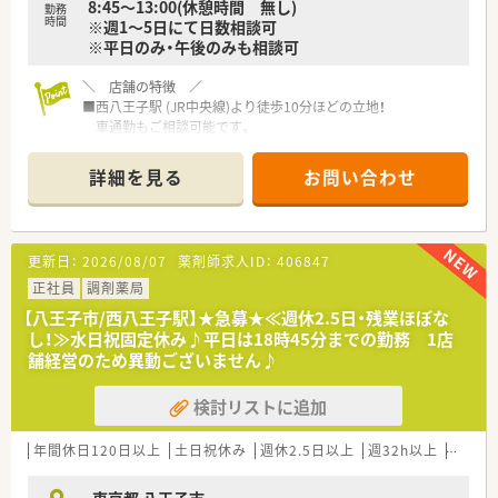
8:45～13:00(休憩時間 無し)
勤務
時間
※週1～5日にて日数相談可
※平日のみ・午後のみも相談可
＼ 店舗の特徴 ／
■西八王子駅 (JR中央線)より徒歩10分ほどの立地！
車通勤もご相談可能です。
■平日のみの勤務もOK！
週1日～5日まで、ご希望に合わせて柔軟に相談可能です♪
詳細を見る
お問い合わせ
■門前のクリニックが内科、呼吸器科、アレルギー科ですが、
他の病院・クリニックからも処方箋がきます♪
■1日平均50枚～60枚で常時3人の薬剤師がいるため、
業務負担少なく働くことができます。
更新日：
2026/08/07
薬剤師求人ID：
406847
＼ 企業の特徴 ／
正社員
調剤薬局
■八王子市に1店舗経営している地域密着型の会社です。
【八王子市/西八王子駅】★急募★≪週休2.5日・残業ほぼな
■社長自身が企業から薬局へ転職した経験があることから、
し！≫水日祝固定休み♪平日は18時45分までの勤務 1店
未経験の方でも一から学んで、一緒に働きましょうという会社
舗経営のため異動ございません♪
です。
■クリニックの休みにより、有給休暇とは別で
検討リストに追加
夏に1週間の休暇や年末年始休暇を取得することもでき、
プライベートも充実させることができる会社です。
年間休日120日以上
土日祝休み
週休2.5日以上
週32h以上
ブラン