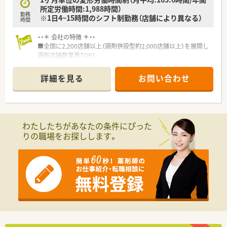
所定労働時間:1,988時間）
勤務
■薬剤師が主役の企業！安心して長く働ける労働環境です！
※1日4~15時間のシフト制勤務（店舗により異なる）
時間
会長や社長は薬剤師です。そのため薬剤師の気持ちを理解し汲
んだ企業カラー、組織を構築してこられています。
・・＊ 会社の特徴 ＊・・
従業員の労働環境整備にも配慮があり、年間休日115日。5日連
■全国に2,200店舗以上（調剤併設型約2,000店舗以上）を展開し
続休暇制度(取得率96.7％)、有給取得数も平均で10日以上！残業
調剤店舗数業界TOP！
は全社平均5～15h程度です。
■店舗拡大に伴いキャリアアップできるポジションが多数あり！
頑張り次第で高給与も可能！
詳細を見る
お問い合わせ
■キャリアチャンスが豊富です！
■経験や勤務コースによりますが、経験の少ない方でも500万前
年間50店舗の出店を予定しており、出店に伴い薬局長やエリア
半スタートと業界TOP水準！
マネジャーのポジションが多数！
■職種や職域に合わせ、豊富な社内研修や外部組織と連携した研
1年以内での薬局長就任へ向けた習熟も実施しており、ご経験を
修を用意されています
活かした早期のポジションアップが目指せます！
■薬剤師が中心の会社だからこそ活躍できるキャリアパスが多
わたしたちがあなたの条件にぴった
種多様に用意されています。
りの職場をお探しします。
■店舗拡大に伴い、エリアマネジャーや営業部長等のマネジメン
トのポジションも増えます。
■在宅や教育等の専門性を活かせるスペシャリストを目指すこ
とも可能です。
■その他にも、管理部門や商品部門等の本社スタッフなど活動領
域は多種多様です。
■在宅実施店舗は年々増加しており、在宅医療へもしっかりと関
わる事ができます。
■育児休暇は3歳まで取得が可能で、時短制度は小学5年生まで
時短勤務ができるよう変更予定です。