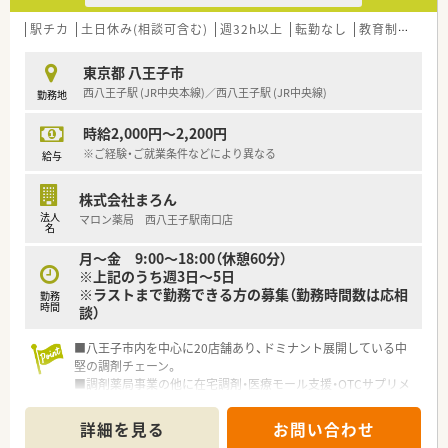
駅チカ
土日休み(相談可含む)
週32h以上
転勤なし
教育制度あり
東京都 八王子市
西八王子駅 (JR中央本線)／西八王子駅 (JR中央線)
勤務地
時給2,000円～2,200円
※ご経験・ご就業条件などにより異なる
給与
株式会社まろん
法人
マロン薬局 西八王子駅南口店
名
月～金 9:00～18:00（休憩60分）
※上記のうち週3日～5日
※ラストまで勤務できる方の募集（勤務時間数は応相
勤務
時間
談）
■八王子市内を中心に20店舗あり、ドミナント展開している中
堅の調剤チェーン。
■調剤薬局事業の他に在宅調剤・医療モール支援・OTCサプリメ
ント・教育育成など、
医療分野を中心に多角的に経営を展開しています。
詳細を見る
お問い合わせ
■親しみやすく、困っていると声をかけてくれるような温かみの