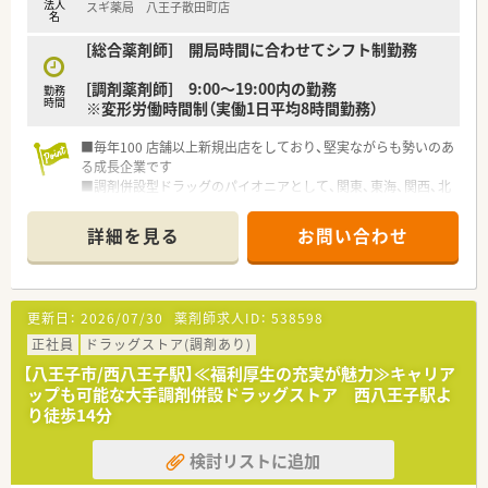
法人
スギ薬局 八王子散田町店
名
[総合薬剤師] 開局時間に合わせてシフト制勤務
[調剤薬剤師] 9:00～19:00内の勤務
勤務
時間
※変形労働時間制（実働1日平均8時間勤務）
■毎年100 店舗以上新規出店をしており、堅実ながらも勢いのあ
る成長企業です
■調剤併設型ドラッグのパイオニアとして、関東、東海、関西、北
陸・信州を中心に約1,700店舗以上を展開しています
■研修制度は様々なプランがあり、集合研修だけでなく任意で受
詳細を見る
お問い合わせ
講可能な研修も幅広く用意されています
■店舗で活躍する従業員、社外で活躍する従業員、将来経営幹部
となる従業員など、薬剤師として様々な活躍ができるフィールド
を用意されています
更新日：
2026/07/30
薬剤師求人ID：
538598
■総合薬剤師・調剤薬剤師（土日休み・19時までの勤務）どちらか
の働き方を選択できます
正社員
ドラッグストア(調剤あり)
■調剤併設型だけでなく「医療モール・クリニック併設店舗」「敷
【八王子市/西八王子駅】≪福利厚生の充実が魅力≫キャリア
地内薬局」「訪問調剤特化型店舗」など様々な店舗を運営してい
ップも可能な大手調剤併設ドラッグストア 西八王子駅よ
ます
り徒歩14分
■在宅医療にも積極的取り組んでおり「訪問調剤特化型店舗」を
50店舗以上、無菌調剤室は業界最多の51店舗設置しています
検討リストに追加
■「プラチナくるみん認定企業」「健康経営優良法人2023（大規模
法人部門）認定」等を取得し一人ひとりが働きやすい環境が整備