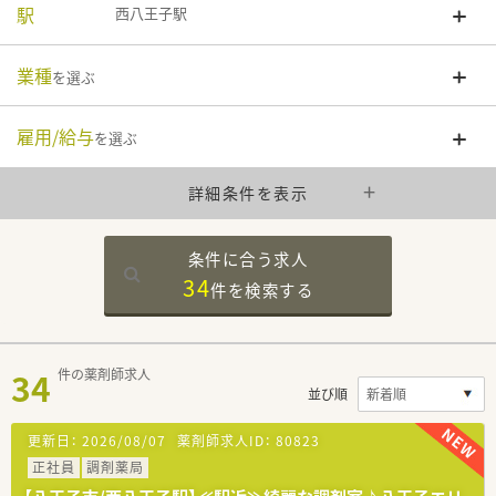
駅
西八王子駅
業種
を選ぶ
雇用/給与
を選ぶ
詳細条件を表示
条件に合う求人
34
件を
検索する
34
件の薬剤師求人
並び順
更新日：
2026/08/07
薬剤師求人ID：
80823
正社員
調剤薬局