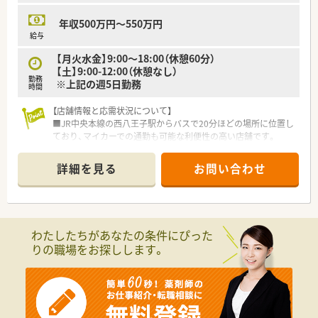
■駅チカの店舗ながら落ち着いた雰囲気があり、地域の方々から
親しまれる「街のかかりつけ薬局」として機能しています。
年収500万円～550万円
給与
【月火水金】9:00～18:00（休憩60分）
【土】9:00-12:00（休憩なし）
勤務
※上記の週5日勤務
時間
【店舗情報と応需状況について】
■JR中央本線の西八王子駅からバスで20分ほどの場所に位置し
ており、マイカーでの通勤も可能な利便性の高い店舗です。
■処方箋は皮膚科メインで1日平均90枚ほど応需しており、特定
の領域において専門的な知識を深めることができる環境です。
詳細を見る
お問い合わせ
■常勤薬剤師1名と非常勤3名に加えて事務4名が在籍しており、
スタッフ全員で協力しながら円滑に業務を行っています。
【求人情報について】
■正社員の管理薬剤師候補として年収500万円から550万円を想
わたしたちがあなたの条件にぴった
定しており、ご経験やスキルに応じて適正に評価されます。
りの職場をお探しします。
■木・日・祝日が固定休の週休2.5日制を導入しており、年間休日
も120日以上と非常に多いため休息をしっかり確保できます。
■社会保険完備はもちろんのこと、昇給や賞与の制度も整ってお
り、安心して長く勤め続けられる待遇をご用意しております。
【こんな方にオススメ】