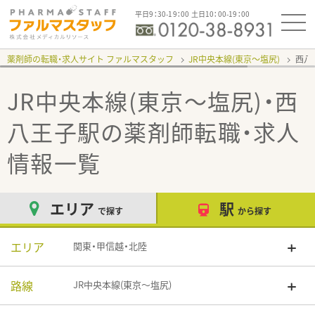
平日9：30-19：00 土日10：00-19：00
薬剤師の転職・求人サイト ファルマスタッフ
JR中央本線(東京～塩尻)
西八
JR中央本線(東京～塩尻)・西
八王子駅
の薬剤師転職・求人
情報一覧
エリア
駅
で探す
から探す
エリア
関東・甲信越・北陸
路線
JR中央本線(東京～塩尻)