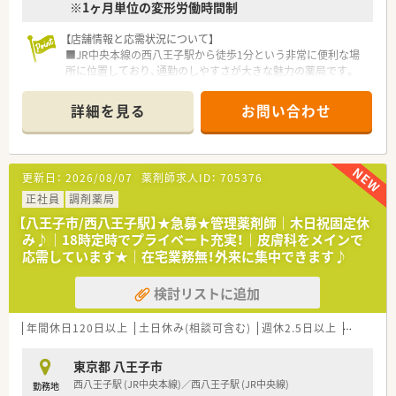
※1ヶ月単位の変形労働時間制
【店舗情報と応需状況について】
■JR中央本線の西八王子駅から徒歩1分という非常に便利な場
所に位置しており、通勤のしやすさが大きな魅力の薬局です。
■主な応需科目は皮膚科と小児科となっており、1日平均60枚か
ら繁忙期には80枚程度の処方箋を受け付けています。
詳細を見る
お問い合わせ
■常勤薬剤師1名とパート3名の体制に加え、事務スタッフ3名と
調剤補助2名が在籍し、円滑な運営を行っている店舗です。
【勤務実態について】
更新日：
2026/08/07
薬剤師求人ID：
705376
■週32時間以上の勤務をベースとしており、週休2日制の導入に
よりプライベートの時間もしっかり確保できる仕組みです。
正社員
調剤薬局
■西八王子駅から徒歩圏内の好立地であるため、仕事終わりの買
【八王子市/西八王子駅】★急募★管理薬剤師｜木日祝固定休
い物や用事も済ませやすく、生活利便性が高い職場です。
み♪｜18時定時でプライベート充実！｜皮膚科をメインで
■住宅手当や退職金制度などの福利厚生が充実しており、将来を
応需しています★｜在宅業務無！外来に集中できます♪
見据えて腰を据えて働きたい方にとって安心の環境です。
検討リストに追加
【職場環境と雰囲気】
■50代の女性常勤薬剤師を中心に、ベテランからパートスタッ
フまで幅広い層が協力しながら和やかに業務を遂行していま
年間休日120日以上
土日休み(相談可含む)
週休2.5日以上
週32h以
す。
■調剤補助スタッフが2名在籍しているため、薬剤師が本来の専
東京都 八王子市
門業務である服薬指導などに集中しやすい環境が整っていま
西八王子駅 (JR中央本線)／西八王子駅 (JR中央線)
勤務地
す。