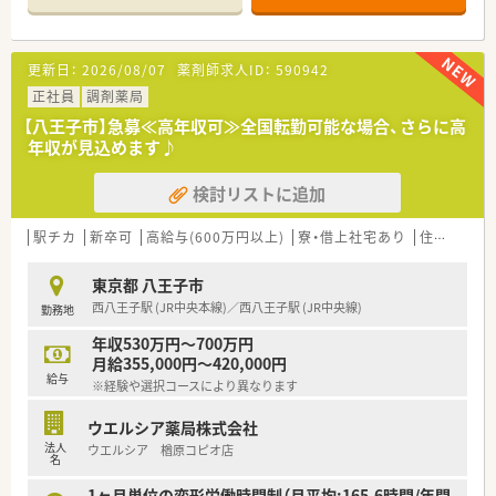
は全社平均5～15h程度です。
した店舗環境！
地域に根差してあらゆるライフステージに寄り添う「トータルヘ
■キャリアチャンスが豊富です！
ルスケア薬剤師」として成長できるように充実した研修制度も用
更新日：
2026/08/07
薬剤師求人ID：
590942
年間50店舗の出店を予定しており、出店に伴い薬局長やエリア
意されています。
マネジャーのポジションが多数！
正社員
調剤薬局
1年以内での薬局長就任へ向けた習熟も実施しており、ご経験を
■充実した研修を用意しています！
【八王子市】急募≪高年収可≫全国転勤可能な場合、さらに高
活かした早期のポジションアップが目指せます！
本社近くに調剤研修センター、在宅研修センターがあり、全体的
年収が見込めます♪
な知識の底上げ、基礎の徹底を実現。入社後は店舗着任前に薬局
を模した調剤研修センターで調剤手技、機器操作等、一連の薬局
検討リストに追加
業務を実戦形式で習得いただけます。
■調剤、在宅にも非常に力を入れています！
駅チカ
新卒可
高給与(600万円以上)
寮・借上社宅あり
住宅補助(手当)あり
調剤併設型ドラッグストアの中でも以前から「調剤」「在宅」など
の保険調剤領域にとても注力されています。ドラッグストアの
東京都 八王子市
併設調剤薬局の他に専門調剤薬局、ニーズが高まっている在宅医
西八王子駅 (JR中央本線)／西八王子駅 (JR中央線)
勤務地
療についてもエリア在宅担当を配置して積極的に対応をされて
います。カウンセリングも含め正にトータルヘルスケアの名に
年収530万円～700万円
ふさわしい体制です。
月給355,000円～420,000円
給与
※経験や選択コースにより異なります
■ドミナント展開！
全国展開は現時点では考えておらず、出店エリアである一都三
ウエルシア薬局株式会社
県、東海圏に集中出店し、店舗数を拡大しています。
法人
ウエルシア 楢原コピオ店
現在では神奈川の店舗数が業界No.１になりました！
名
新店に加えて、現在OTC単独のお店へ順次調剤併設化を進めてい
るため薬剤師を積極採用中です！
1ヶ月単位の変形労働時間制（月平均:165.6時間/年間