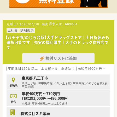
■年間休日が120日以上ありプライベートを重視したい方に最
適で、オンとオフをしっかりと切り替えて働きたい方に勧めま
す。
■18時に終業するため夜は自分の時間を大切にしたい方や、家
庭との両立を図りながら正社員として働きたい方にぴったりで
更新日：
2026/07/30
薬剤師求人ID：
609064
す。
正社員
調剤薬局
■皮膚科の処方を集中的に学びたい方や、将来的に管理薬剤師と
して店舗運営に携わりたい意欲のある方を心より歓迎します。
【八王子市/めじろ台駅】大手ドラッグストア｜土日祝休みも
選択可能です｜充実の福利厚生｜大手のドラッグ併設店で
す
検討リストに追加
年間休日120日以上
土日祝休み
車通勤可
高給与(600万円以上)
認
東京都 八王子市
西八王子駅 (JR中央本線)／西八王子駅 (JR中央線)／めじろ台駅 (京
勤務地
王高尾線)
年収400万円～770万円
月給293,000円～486,000円
給与
※経験・年齢・選択コースによります
株式会社スギ薬局