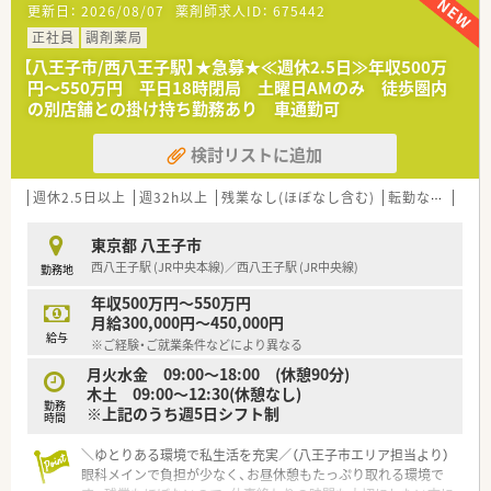
■年間休日が120日とワークライフバランスが整っています
更新日：
2026/08/07
薬剤師求人ID：
675442
■日用品から常備薬まで、従業員割引制度など嬉しいメリットも
正社員
調剤薬局
たくさんあります！
【八王子市/西八王子駅】★急募★≪週休2.5日≫年収500万
円～550万円 平日18時閉局 土曜日AMのみ 徒歩圏内
の別店舗との掛け持ち勤務あり 車通勤可
検討リストに追加
週休2.5日以上
週32h以上
残業なし(ほぼなし含む)
転勤なし
車通
東京都 八王子市
西八王子駅 (JR中央本線)／西八王子駅 (JR中央線)
勤務地
年収500万円～550万円
月給300,000円～450,000円
給与
※ご経験・ご就業条件などにより異なる
月火水金 09:00～18:00 (休憩90分)
木土 09:00～12:30(休憩なし)
勤務
※上記のうち週5日シフト制
時間
＼ゆとりある環境で私生活を充実／（八王子市エリア担当より）
眼科メインで負担が少なく、お昼休憩もたっぷり取れる環境で