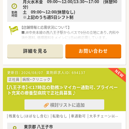
月火水木金 09:00～12:00/13:30～17:00 (休憩90
を有効活用できるため、家族や友人との予定も立てやすいです。
分)
土 09:00～12:00(休憩なし)
【法人特徴について】
勤務
時間
※上記のうち週5日シフト制
■東京都八王子市内に特化して3店舗を展開しているため、無理
な転勤や遠方への異動を心配することなく腰を据えて働けま
す。
【店舗情報と応需状況について】
■駅前やクリニックビルなど多種多様な店舗形態を運営してお
■JR中央本線の西八王子駅からバスで9分の立地にあり、内科や
り、地域に根差した薬局経営を長年続けている安定企業です。
消化器科、循環器科をメインに1日40枚応需しています。
■全店舗においてお昼の時間帯に一度閉局する体制を整えてお
■薬剤師1名と事務員1名の少人数体制で運営しており、一人ひ
り、業務と休憩の時間を明確に分ける社風が浸透しています。
とりの患者様に対して丁寧に向き合える環境が整っています。
詳細を見る
お問い合わせ
■近隣のクリニックに合わせた診療科目を応需しており、糖尿病
内科やリハビリテーション科などの処方箋も扱っています。
【法人特徴について】
更新日：
2026/08/07
薬剤師求人ID：
694137
■八王子市内に密着して3店舗を展開しており、地域住民の健康
を支える「かかりつけ薬局」としての役割を担っています。
正社員
病院・クリニック
■駅前やクリニックビルなど多様な形態での出店を行っており、
【八王子市】≪17時迄の勤務≫マイカー通勤可、プライベー
地域ニーズに合わせた店舗運営を強みとしている会社です。
ト充実の療養型病院で正社員募集♪
■全店舗においてお昼の時間帯に一度薬局を閉める運用を徹底
しており、従業員の休息と業務の質向上を両立させています。
検討リストに追加
【こんな方にオススメ】
■高年収を実現しながらも、残業が少なく休みの多い環境で、自
残業なし(ほぼなし含む)
転勤なし
車通勤可
大手チェーン以外
~1
分自身の時間をしっかりと確保したい方に最適な求人です。
■八王子エリアで腰を据えて働きたいと考えており、地域密着型
東京都 八王子市