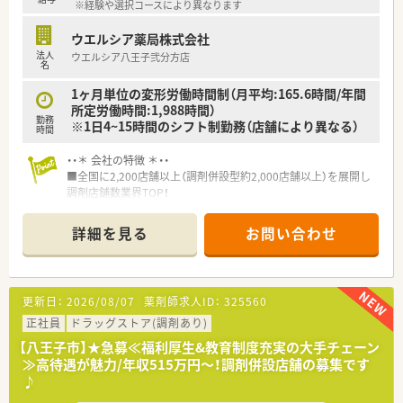
※経験や選択コースにより異なります
指導を行い、周囲と円滑に連携できる協調性を求めております。
ウエルシア薬局株式会社
【勤務実態について】
法人
ウエルシア八王子弐分方店
■年間休日は125日と非常に多く、有給休暇も法定通り付与され
名
るほか、取得率80％と休みを取りやすい文化が根付いておりま
す。
1ヶ月単位の変形労働時間制（月平均:165.6時間/年間
■残業時間は月平均10時間程度と少なく、さらに1分単位で残業
所定労働時間:1,988時間）
勤務
代が支給されるため、ワークライフバランスを重視する方に最適
※1日4~15時間のシフト制勤務（店舗により異なる）
時間
です。
■産休・育休の取得実績が豊富にあり、復帰後の時短勤務制度も
・・＊ 会社の特徴 ＊・・
完備されているため、ライフイベントに柔軟に対応できる環境で
■全国に2,200店舗以上（調剤併設型約2,000店舗以上）を展開し
す。
調剤店舗数業界TOP！
■店舗拡大に伴いキャリアアップできるポジションが多数あり！
【法人特徴について】
頑張り次第で高給与も可能！
詳細を見る
お問い合わせ
■八王子市を中心に21店舗を展開する地域密着型企業でありな
■経験や勤務コースによりますが、経験の少ない方でも500万前
がら、東証プライム上場グループに属する安定した経営基盤が魅
半スタートと業界TOP水準！
力です。
■職種や職域に合わせ、豊富な社内研修や外部組織と連携した研
■地場チェーンならではの風通しの良さと、大手グループが提供
修を用意されています
更新日：
2026/08/07
薬剤師求人ID：
325560
する質の高い教育・研修制度を両立させている稀有な法人です。
■薬剤師が中心の会社だからこそ活躍できるキャリアパスが多
■在宅医療やOTCサプリメント事業など多角的な経営を行って
種多様に用意されています。
正社員
ドラッグストア(調剤あり)
おり、薬剤師として多様なキャリアパスを描くことが可能でござ
■店舗拡大に伴い、エリアマネジャーや営業部長等のマネジメン
【八王子市】★急募≪福利厚生&教育制度充実の大手チェーン
います。
トのポジションも増えます。
≫高待遇が魅力/年収515万円～！調剤併設店舗の募集です
■在宅や教育等の専門性を活かせるスペシャリストを目指すこ
♪
とも可能です。