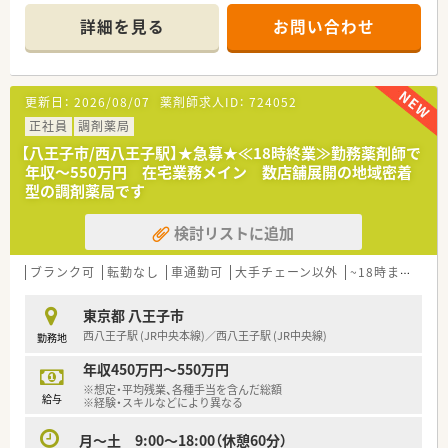
しています。
詳細を見る
お問い合わせ
■50代の管理薬剤師様と40代の薬剤師様に加え、常勤の事務ス
タッフが2名在籍している少人数体制の職場です。
【法人特徴について】
更新日：
2026/08/07
薬剤師求人ID：
724052
■地域に密着した薬局運営を行っており、大手チェーンとは異な
るアットホームで柔軟な意思決定ができる会社組織です。
正社員
調剤薬局
■異動を伴う転勤を設定していないため、住み慣れた地域に腰を
【八王子市/西八王子駅】★急募★≪18時終業≫勤務薬剤師で
据えて1つの店舗で長く安定して働くことが可能です。
年収～550万円 在宅業務メイン 数店舗展開の地域密着
■業績に応じた昇給や年に2回の賞与支給など、日々の頑張りが
型の調剤薬局です
しっかりと還元される評価体制を整えています。
検討リストに追加
ブランク可
転勤なし
車通勤可
大手チェーン以外
~18時までの職場
東京都 八王子市
西八王子駅 (JR中央本線)／西八王子駅 (JR中央線)
勤務地
年収450万円～550万円
※想定・平均残業、各種手当を含んだ総額
給与
※経験・スキルなどにより異なる
月～土 9:00～18:00（休憩60分）