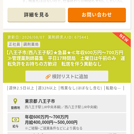
す。残業もほぼないので、仕事終わりの時間も大切にしたい方に
最適ですよ。
＊------------------------------------------＊
詳細を見る
お問い合わせ
【店舗情報と応需状況について】
■近隣の眼科クリニックをメインに応需しており、処方箋の枚数
は1日平均50枚程度と落ち着いたペースで業務に励めます。
■眼科の処方は点眼薬が中心で重たい薬剤が少ないため、調剤や
更新日：
2026/08/07
薬剤師求人ID：
675441
監査の際の身体的な負担が非常に少なく働きやすい環境です。
■JR中央線の西八王子駅からバスで15分ほどの場所に位置して
正社員
調剤薬局
おり、マイカーでの通勤も可能なので日々の通いも快適です。
【八王子市/西八王子駅】★急募★≪年収600万円～700万円
≫管理薬剤師募集 平日17時閉局 土曜日は午前のみ 運
【募集背景と求める人物像について】
転免許をお持ちの方歓迎 転居を伴う異動なし
■今後の安定した店舗運営に向けた定期採用として、即戦力とな
って活躍いただける正社員の薬剤師の方を募集しております。
検討リストに追加
■一人薬剤師としての勤務も柔軟に対応でき、日々変化する業界
の中で自ら創意工夫を凝らして行動できる方を求めています。
■店舗間の移動や社用車の運転を伴うため、普通自動車運転免許
週休2.5日以上
週32h以上
残業なし(ほぼなし含む)
転勤なし
車通
を保有し周囲の状況に合わせて柔軟に動ける方を歓迎します。
東京都 八王子市
【勤務実態について】
西八王子駅 (JR中央本線)／西八王子駅 (JR中央線)
勤務地
■開局時間は夕方18時までとなっており、残業もほとんど発生
しないため、夜のプライベートな時間を大切に過ごせます。
年収600万円～700万円
■週休2.5日以上の休日が確保されているほか、夏季休暇5日や年
月給400,000円～500,000円
末年始休暇6日など、年間を通してリフレッシュ可能です。
給与
※ご経験・ご就業条件などにより異なる
■土曜日の勤務は午前中のみとなっており、週末の午後から時間