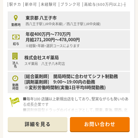
されています
駅チカ
新卒可
未経験可
ブランク可
高給与(600万円以上)
認定
■充実した研修制度、人事制度、評価制度、キャリア支援制度等
があるのも特徴です
東京都 八王子市
西八王子駅 (JR中央本線)／西八王子駅 (JR中央線)
勤務地
年収400万円～770万円
月給271,200円～478,000円
給与
※経験・年齢・選択コースによります
株式会社スギ薬局
法人
スギ薬局 八王子八木町店
名
[総合薬剤師] 開局時間に合わせてシフト制勤務
[調剤薬剤師] 9:00～19:00内の勤務
勤務
※変形労働時間制(実働1日平均8時間勤務)
時間
■毎年100 店舗以上新規出店をしており、堅実ながらも勢いのあ
る成長企業です
■調剤併設型ドラッグのパイオニアとして、関東、東海、関西、北
陸・信州を中心に約1,700店舗以上を展開しています
■研修制度は様々なプランがあり、集合研修だけでなく任意で受
詳細を見る
お問い合わせ
講可能な研修も幅広く用意されています
■店舗で活躍する従業員、社外で活躍する従業員、将来経営幹部
となる従業員など、薬剤師として様々な活躍ができるフィールド