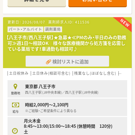
■経験や勤務コースによりますが、経験の少ない方でも500万前
半スタートと業界TOP水準！
■職種や職域に合わせ、豊富な社内研修や外部組織と連携した研
修を用意されています
更新日：
2026/08/07
薬剤師求人ID：
411536
■薬剤師が中心の会社だからこそ活躍できるキャリアパスが多
種多様に用意されています。
パート・アルバイト
調剤薬局
■店舗拡大に伴い、エリアマネジャーや営業部長等のマネジメン
【八王子市/西八王子駅】★急募★≪PMのみ・平日のみの勤務
トのポジションも増えます。
可≫週1日～相談OK 様々な医療機関から処方箋を応需し
■在宅や教育等の専門性を活かせるスペシャリストを目指すこ
ている薬局です！車通勤も相談可♪
とも可能です。
■その他にも、管理部門や商品部門等の本社スタッフなど活動領
検討リストに追加
域は多種多様です。
■在宅実施店舗は年々増加しており、在宅医療へもしっかりと関
わる事ができます。
土日祝休み
土日休み(相談可含む)
残業なし(ほぼなし含む)
転勤な
■育児休暇は3歳まで取得が可能で、時短制度は小学5年生まで
時短勤務ができるよう変更予定です。
東京都 八王子市
■年間休日が120日とワークライフバランスが整っています
西八王子駅 (JR中央本線)／西八王子駅 (JR中央線)
勤務地
■日用品から常備薬まで、従業員割引制度など嬉しいメリットも
たくさんあります！
時給2,000円～2,100円
※ご経験・ご希望条件により異なる
給与
月火木金
8:45～13:00/15:00～18:45 (休憩時間 120分)
土