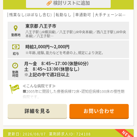
検討リストに追加
残業なし(ほぼなし含む)
転勤なし
車通勤可
大手チェーン以外
~1
東京都 八王子市
八王子駅 (JR横浜線)／八王子駅 (JR中央本線)／西八王子駅 (JR中央
勤務地
本線)／八王子駅
…
時給2,000円～2,000円
※年齢、経験、能力などを考慮の上、規定により決定。
給与
月～金 8：45～17：00（休憩60分）
土 8：45～13：00（休憩なし）
勤務
※上記の中で週2日以上
時間
≪こんな病院です≫
■2005年に開設した療養病棟72床・認知症病棟100床の慢性期
病院です。
■認知症病棟は2009年に増築、広々としたきれいな院内です。
■内科・精神科・リハビリテーション科を標榜、生活習慣病（高血
詳細を見る
お問い合わせ
圧・糖尿病など）の管理や、八王子市の健診なども対応していま
す。
更新日：
2026/08/07
薬剤師求人ID：
724108