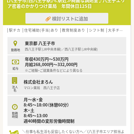
【八王子市/西八王子駅】≪駅近≫綺麗な調剤室♪八王子エリ
ア密着のかかりつけ薬局 年間休日125日
検討リストに追加
駅チカ
住宅補助(手当)あり
教育制度あり
シフト制
大手チェーン以外
東京都 八王子市
西八王子駅 (JR中央本線)／西八王子駅 (JR中央線)
勤務地
年収430万円～530万円
月給268,000円～332,000円
給与
※ご経験・ご就業条件などにより異なる
株式会社まろん
法人
マロン薬局 西八王子店
名
月～水・金
8:45～18:00（休憩60分）
木・土
勤務
8:45～13:00
時間
週40時間の変形労働時間制
＼仕事も私生活も妥協したくない方へ／（八王子市エリア担当よ