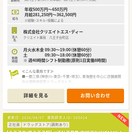
勤務地
■近隣の店舗との掛け持ち勤務が発生する可能性があるため、状
況に応じて店舗間を移動できる方を歓迎いたします。
年収500万円～650万円
月給281,250円～362,500円
【法人特徴について】
給与
※経験・スキル・役職による
■八王子市内に3店舗をドミナント展開しており、地域に根ざし
た経営を続けているため、転居を伴うような無理な異動はありま
株式会社クリエイトエス・ディー
せん。
法人
クリエイト薬局 八王子台町店
■駅前やクリニックビルなど、多様な形態で店舗を出店してお
名
り、それぞれの地域特性に合わせた質の高い医療を提供していま
す。
月火水木金 09:30～19:00（休憩60分）
■全店舗でお昼休憩時に一度薬局を閉める運用を徹底しており、
土 09:30～18:00（休憩60分）
勤務
従業員の働きやすさと健康管理を大切に考えている法人です。
※ 週40時間シフト制勤務(原則1日実働8時間)
時間
【職場環境と雰囲気】
≪こんな薬局です≫
■休憩時間には一度ご自宅に戻ることも許可されており、プライ
■一都三県（神奈川・東京・千葉・埼玉）、東海圏を中心に店舗展開
ベートな空間でリラックスしてから午後の業務に臨めます。
中の調剤併設型ドラッグストア。
■少人数の職場だからこそスタッフ間のコミュニケーションが
設立以来安定した成長を続けています。人口が集中している首
円滑で、お互いにフォローし合える風通しの良い雰囲気です。
都圏中心に店舗展開し、今後も現在のエリアで出店を強化。
詳細を見る
お問い合わせ
■過度な忙しさに追われることなく、落ち着いた環境で自分のペ
「極めて感じの良い応対（挨拶）」を心掛けて住宅街立地を中心と
ースを守りながら正確な業務を遂行できる職場環境がありま
した店舗環境！
す。
地域に根差してあらゆるライフステージに寄り添う「トータルヘ
ルスケア薬剤師」として成長できるように充実した研修制度も用
更新日：
2026/08/07
薬剤師求人ID：
505014
意されています。
正社員
ドラッグストア(調剤あり)
■充実した研修を用意しています！