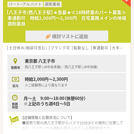
パート・アルバイト
調剤薬局
【八王子市/西八王子駅】★急募★≪18時終業のパート募集≫
車通勤可 時給2,000円～2,300円 在宅業務メインの地場
調剤薬局
検討リストに追加
土日休み(相談可含む)
ブランク可
転勤なし
車通勤可
大手チェーン以外
東京都 八王子市
西八王子駅 (JR中央本線)／西八王子駅 (JR中央線)
勤務地
時給2,000円～2,300円
※ご経験等により異なります
給与
月～土 9:00～18:00（休憩60分）
※上記のうち週4日～5日
勤務
時間
【店舗情報と応需状況について】
■最寄り駅の西八王子駅からバスで20分ほどの場所に位置して
おり、マイカーでの通勤も認められている調剤薬局です。
■外来のほかに複数の高齢者施設や個人宅への在宅業務へ注力