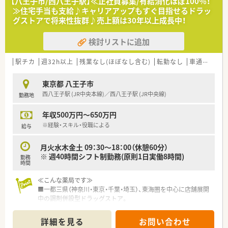
【八王子市/西八王子駅】≪正社員募集/有給消化ほぼ100％！
本社近くに調剤研修センター、在宅研修センターがあり、全体的
≫住宅手当も支給♪キャリアアップもすぐ目指せるドラッ
な知識の底上げ、基礎の徹底を実現。入社後は店舗着任前に薬局
グストアで将来性抜群♪売上額は30年以上成長中！
を模した調剤研修センターで調剤手技、機器操作等、一連の薬局
業務を実戦形式で習得いただけます。
検討リストに追加
■調剤、在宅にも非常に力を入れています！
調剤併設型ドラッグストアの中でも以前から「調剤」「在宅」など
駅チカ
週32h以上
残業なし(ほぼなし含む)
転勤なし
車通勤可
高
の保険調剤領域にとても注力されています。ドラッグストアの
併設調剤薬局の他に専門調剤薬局、ニーズが高まっている在宅医
東京都 八王子市
療についてもエリア在宅担当を配置して積極的に対応をされて
西八王子駅 (JR中央本線)／西八王子駅 (JR中央線)
勤務地
います。カウンセリングも含め正にトータルヘルスケアの名に
ふさわしい体制です。
年収500万円～650万円
■ドミナント展開！
※経験・スキル・役職による
給与
全国展開は現時点では考えておらず、出店エリアである一都三
県、東海圏に集中出店し、店舗数を拡大しています。
月火水木金土 09：30～18：00（休憩60分）
現在では神奈川の店舗数が業界No.１になりました！
※ 週40時間シフト制勤務(原則1日実働8時間)
勤務
新店に加えて、現在OTC単独のお店へ順次調剤併設化を進めてい
時間
るため薬剤師を積極採用中です！
≪こんな薬局です≫
■薬剤師が主役の企業！安心して長く働ける労働環境です！
■一都三県（神奈川・東京・千葉・埼玉）、東海圏を中心に店舗展開
会長や社長は薬剤師です。そのため薬剤師の気持ちを理解し汲
中の調剤併設型ドラッグストア。
んだ企業カラー、組織を構築してこられています。
設立以来安定した成長を続けています。人口が集中している首
従業員の労働環境整備にも配慮があり、年間休日115日。5日連
都圏中心に店舗展開し、今後も現在のエリアで出店を強化。
詳細を見る
お問い合わせ
続休暇制度(取得率96.7％)、有給取得数も平均で10日以上！残業
「極めて感じの良い応対（挨拶）」を心掛けて住宅街立地を中心と