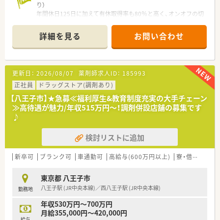
り）
年間休日125日に加えて有休取得率も80％と高く、オンオフの切
り替えが抜群です。残業も1分単位で支給される納得の環境で、
自分時間を大切にしながら働けますよ。
詳細を見る
お問い合わせ
＊------------------------------------------＊
【店舗情報と応需状況について】
■JR中央本線の西八王子駅から徒歩5分という好立地にあり、毎
更新日：
2026/08/07
薬剤師求人ID：
185993
日の通勤ストレスが少ない非常に利便性の高い店舗でございま
す。
正社員
ドラッグストア(調剤あり)
■近隣のクリニックより泌尿器科をメインに応需しており、1日
【八王子市】★急募≪福利厚生&教育制度充実の大手チェーン
平均60枚程度の処方箋を落ち着いた環境で取り扱っておりま
≫高待遇が魅力/年収515万円～！調剤併設店舗の募集です
す。
♪
■泌尿器科疾患に関する専門的な知見を深めることが可能であ
り、特定の科目でスキルを磨きたい薬剤師の方に最適な環境で
検討リストに追加
す。
【募集背景と求める人物像について】
新卒可
ブランク可
車通勤可
高給与(600万円以上)
寮・借上社宅あり
■欠員補充に伴い、即戦力として調剤業務を正確に遂行できる
20代から40代前半までの正社員薬剤師の方を募集しておりま
東京都 八王子市
す。
八王子駅 (JR中央本線)／西八王子駅 (JR中央本線)
勤務地
■将来的に管理薬剤師やマネージャー職へのステップアップを
目指す、成長意欲と責任感をお持ちの若い世代の方を歓迎いたし
年収530万円～700万円
ます。
月給355,000円～420,000円
■地域住民の健康を支えるパートナーとして、明るく丁寧な服薬
給与