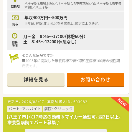
の店舗で患者様と深く関わりたい方に強くお勧めします。
八王子駅 (JR横浜線)／八王子駅 (JR中央本線)／西八王子駅 (JR中央
勤務地
■大手企業の画一的なルールに縛られず、個人の裁量を活かして
本線)／八王子駅
…
現場の創意工夫を反映させたい方にぴったりの職場です。
年収400万円～500万円
※年齢、経験、能力などを考慮の上、規定により決定。
給与
月～金 8：45～17：00（休憩60分）
土 8：45～13：00（休憩なし）
勤務
時間
≪こんな病院です≫
■2005年に開設した療養病棟72床・認知症病棟100床の慢性期
病院です。
■認知症病棟は2009年に増築、広々としたきれいな院内です。
■内科・精神科・リハビリテーション科を標榜、生活習慣病（高血
詳細を見る
お問い合わせ
圧・糖尿病など）の管理や、八王子市の健診なども対応していま
す。
更新日：
2026/08/07
薬剤師求人ID：
693982
パート・アルバイト
病院・クリニック
【八王子市】≪17時迄の勤務≫マイカー通勤可、週2日以上、
療養型病院でパート募集♪