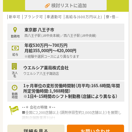
■その他にも、管理部門や商品部門等の本社スタッフなど活動領
検討リストに追加
域は多種多様です。
■在宅実施店舗は年々増加しており、在宅医療へもしっかりと関
わる事ができます。
新卒可
ブランク可
車通勤可
高給与(600万円以上)
寮・借上社宅あり
■育児休暇は3歳まで取得が可能で、時短制度は小学5年生まで
時短勤務ができるよう変更予定です。
東京都 八王子市
■年間休日が120日とワークライフバランスが整っています
西八王子駅 (JR中央本線)／西八王子駅 (JR中央線)
勤務地
■日用品から常備薬まで、従業員割引制度など嬉しいメリットも
たくさんあります！
年収530万円～700万円
月給355,000円～420,000円
給与
※経験や選択コースにより異なります
ウエルシア薬局株式会社
法人
ウエルシア八王子諏訪店
名
1ヶ月単位の変形労働時間制（月平均:165.6時間/年間
所定労働時間:1,988時間）
勤務
※1日4~15時間のシフト制勤務（店舗により異なる）
時間
・・＊ 会社の特徴 ＊・・
■全国に2,200店舗以上（調剤併設型約2,000店舗以上）を展開し
調剤店舗数業界TOP！
■店舗拡大に伴いキャリアアップできるポジションが多数あり！
頑張り次第で高給与も可能！
詳細を見る
お問い合わせ