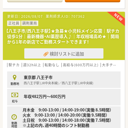
ある社員が多い職場です。
人を大切にする社風です。
更新日：
2026/08/07
薬剤師求人ID：
707362
＼こんな働き方ができます／
■転居を伴う異動もなく地域に根差した働き方ができます！
正社員
調剤薬局
■地域社会への貢献として「在宅医療・緩和ケア」に
【八王子市/西八王子駅】★急募★小児科メイン応需｜駅チカ
力を入れて行くという企業方針のもと、在宅調剤事業にも積極
徒歩1分｜最新機器・AI薬歴導入♪｜年収相場高め★｜開局
的に取り組んでおります。
から1年の新店でご勤務スタートできます！
■残業が少なく、メリハリつけた働き方ができます！
検討リストに追加
＼ワークライフバランス／
■有給取得率は80％！
■最新の「監査システム」を各店舗に導入するなど、
駅チカ
週32h以上
転勤なし
高給与(600万円以上)
大手チェーン以外
薬剤師本来の役割により多くの時間を充てる為に最先端の設
備を積極的に導入しております。
東京都 八王子市
西八王子駅 (JR中央本線)／西八王子駅 (JR中央線)
勤務地
年収482万円～600万円
給与
月木金 9:00-13:00 / 14:00-19:00（実働 8.5時間）
火水 9:00-13:00 / 14:00-20:00（実働 9.5時間）
土日祝 9:00-13:00 / 14:00-18:00（実働 7.5時間）
勤務
※上記の内、週40時間のシフト制勤務
時間