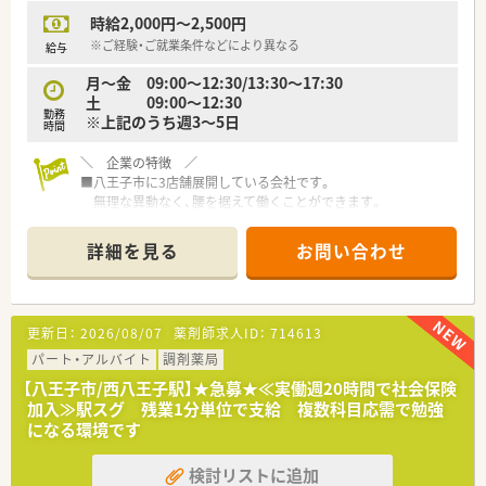
時給2,000円～2,500円
【法人特徴について】
■地域に密着した薬局運営を行っており、大手チェーンとは異な
※ご経験・ご就業条件などにより異なる
給与
るアットホームで柔軟な意思決定ができる会社組織です。
月～金 09:00～12:30/13:30～17:30
■異動を伴う転勤を設定していないため、住み慣れた地域に腰を
土 09:00～12:30
据えて1つの店舗で長く安定して働くことが可能です。
勤務
※上記のうち週3～5日
■業績に応じた昇給や年に2回の賞与支給など、日々の頑張りが
時間
しっかりと還元される評価体制を整えています。
＼ 企業の特徴 ／
【勤務実態について】
■八王子市に3店舗展開している会社です。
■開局時間は月曜日から金曜日が9時から18時までとなってお
無理な異動なく、腰を据えて働くことができます。
り、土曜日は9時から12時までの半日営業となります。
■駅前やクリニックビルなど、さまざまな形態にて出店をされて
■平日は18時までの職場環境であるため、夜遅くまでの勤務に
いる会社です。
詳細を見る
お問い合わせ
ならず仕事の後の時間を有効に活用できる点が魅力です。
■在宅業務のための移動が発生しますが、車通勤が可能であるた
＼ 店舗特徴 ／
め天候に左右されずに快適に通勤することができます。
■内科, 消化器科, 循環器科をメインに応需しています。
■人員体制は現状は薬剤師1名、事務1名体制ですが、増員募集を
更新日：
2026/08/07
薬剤師求人ID：
714613
しています。
在宅の配達時は一人体制となることはございますが、基本薬剤師
パート・アルバイト
調剤薬局
2名体制です。
【八王子市/西八王子駅】★急募★≪実働週20時間で社会保険
■1日の処方箋枚数は約40枚応需しています。
加入≫駅スグ 残業1分単位で支給 複数科目応需で勉強
■車通勤が可能です！
になる環境です
検討リストに追加