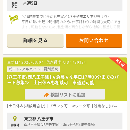
※週5日
勤務
時間
＼18時終業で私生活も充実／（八王子市エリア担当より）
平日18時、土曜12時閉局のため、仕事終わりの時間も大切にでき
ます。転勤もないため、私生活と両立しながら地域に根差して働
きたい方に最適です。
＊------------------------------------------＊
詳細を見る
お問い合わせ
【店舗情報と応需状況について】
■最寄り駅の西八王子駅からバスで15分ほどの場所に位置して
おり、マイカー通勤がオススメの調剤薬局です。
更新日：
2026/08/07
薬剤師求人ID：
720324
■外来対応は月曜のみで、他曜日はサ高住や有料老人ホームをメ
インに在宅対応を行います。
パート・アルバイト
調剤薬局
■50代の管理薬剤師様と40代の薬剤師様に加え、常勤の事務ス
【八王子市/西八王子駅】★急募★≪平日17時30分までのパ
タッフが2名在籍している少人数体制の職場です。
ート募集≫ 土日休みも相談可 車通勤可能
■穏やかな方が多く、雰囲気のよい店舗です。
検討リストに追加
【募集背景と求める人物像について】
■転居による退職者が発生したことに伴い、店舗の体制を維持し
て地域医療を守るために新しい仲間を急募しています。
土日休み(相談可含む)
ブランク可
Ｗワーク可
残業なし(ほぼなし含む)
■在宅業務に対して意欲的に取り組むことができ、患者様や多職
種の方と円滑にコミュニケーションを取れる方を求めます。
東京都 八王子市
■調剤経験に自信がない方やブランクをお持ちの方であっても、
西八王子駅 (JR中央本線)／西八王子駅 (JR中央線)
勤務地
周囲と協力しながら前向きに業務へ励める方は大歓迎です。