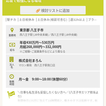
応需で勉強になる環境
す。
検討リストに追加
【募集背景と求める人物像について】
■今後の多店舗展開を見据えた組織体制の強化を目的としてお
り、次世代の核となって活躍いただける正社員の方を募集してい
駅チカ
土日祝休み
土日休み(相談可含む)
週32h以上
ブランク可
ます。
■スキルの高さよりも患者様一人ひとりに親身に向き合えるお
東京都 八王子市
人柄を重視しており、調剤未経験の方でも意欲があれば歓迎しま
西八王子駅 (JR中央本線)／西八王子駅 (JR中央線)
勤務地
す。
■将来的に管理薬剤師へのステップアップを目指したい方はも
年収430万円～530万円
ちろん、まずは現場で着実に経験を積みたい方も募集の対象で
月給268,000円～332,000円
す。
給与
※ご経験・ご就業条件などにより異なる
【勤務実態について】
株式会社まろん
■平日は18時45分に営業が終了しますが、残業はほとんど発生
法人
マロン薬局 西八王子駅南口店
しないため遅くとも19時には退勤することが可能となっていま
名
す。
■門前クリニックの休診日に合わせる形で週休2.5日が確保され
ており、しっかりとお身体を休めながら日々の業務に励めます。
月～金 9:00～18:00（休憩60分）
勤務
■夏季休暇が7日間、年末年始休暇も設定されており、1週間単位
時間
の長期休暇を取得できることが大きな魅力です。
＼仕事も私生活も妥協したくない方へ／（八王子市エリア担当よ
【法人特徴について】
り）
■八王子市に根ざした店舗運営を行っており、今後も地域密着の
年間休日125日に加えて18時閉局と、働きやすさは抜群です。有
姿勢を崩さずに質の高い医療サービスを提供し続ける方針の会
休消化率も80％と高く、残業も1分単位で支給される納得の環境