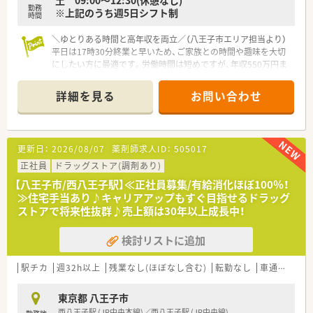
土 09:00～12:30(休憩なし)
勤務
【職場環境と雰囲気】
※上記のうち週5日シフト制
時間
■平均年齢は30代と若く、社員同士が親身に助け合う「人を大切
にする社風」が浸透しており、中途入社の方も馴染みやすい環境
＼ゆとりある時間と高年収を両立／（八王子市エリア担当より）
です。
平日は17時30分終業と早いため、ご家族との時間や趣味を大切
■駅チカながら落ち着いた雰囲気の店舗で、最新の監査システム
にしたい方に最適です。労働時間は短めですが、年収550万円ま
も導入されており、ミスを防ぎつつ効率的に業務に取り組める環
で相談可能な希少な好条件求人ですよ。
境です。
＊------------------------------------------＊
詳細を見る
お問い合わせ
■スタッフ間のコミュニケーションが活発で、困ったことがあれ
ばすぐに相談できる温かみのある人間関係が構築されていま
【店舗情報と応需状況について】
す。
■西八王子駅からバス9分の立地にあり(車通勤可)、内科や消化
器科、循環器科などの処方箋をメインに1日約40枚応需していま
更新日：
2026/08/07
薬剤師求人ID：
505017
【法人特徴について】
す。
■八王子市を中心に21店舗を展開する地域密着型企業でありな
■お昼の12時から13時半までは一度店舗を閉めているため、業
正社員
ドラッグストア(調剤あり)
がら、東証プライム上場グループに属する安定した経営基盤が魅
務と休憩のメリハリをつけてしっかりとリフレッシュできま
【八王子市/西八王子駅】≪正社員募集/有給消化ほぼ100％！
力です。
す。
≫住宅手当あり♪キャリアアップもすぐ目指せるドラッグ
■地場チェーンならではの風通しの良さと、大手グループが提供
■患者様一人ひとりと向き合いながらアットホームな環境で勤
ストアで将来性抜群♪売上額は30年以上成長中！
する質の高い教育・研修制度を両立させている稀有な法人です。
務いただけます。
■在宅医療やOTCサプリメント事業など多角的な経営を行って
おり、薬剤師として多様なキャリアパスを描くことが可能でござ
検討リストに追加
【募集背景と求める人物像について】
います。
■今後の体制強化を見据えた定期採用として、1人薬剤師体制に
■年間休日は125日と非常に多く、有給休暇も法定通り付与され
も柔軟に対応いただける薬剤師の方を募集しております。
駅チカ
週32h以上
残業なし(ほぼなし含む)
転勤なし
車通勤可
高
るほか、取得率80％と休みを取りやすい文化が根付いておりま
■薬局業界の変化に対して自ら創意工夫を行い、生き残りをかけ
す。
て前向きに取り組める柔軟な思考をお持ちの方を求めていま
東京都 八王子市
す。
西八王子駅 (JR中央本線)／西八王子駅 (JR中央線)