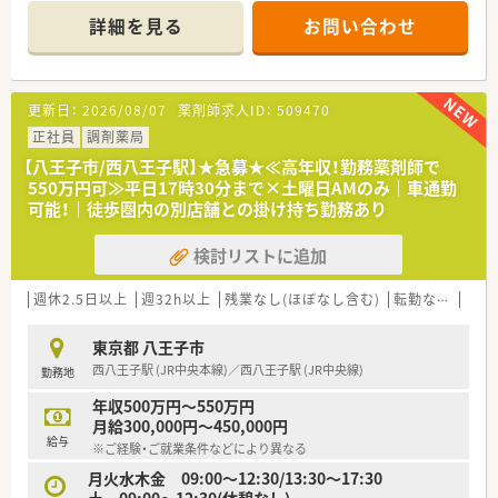
社です。
で、自分時間を大切にしながら働けますよ。
詳細を見る
お問い合わせ
■代表取締役はMRや企業勤務を経て開局した経歴を持ち、異な
＊------------------------------------------＊
るバックグラウンドを持つ方の気持ちを深く理解してくれる方
です。
【店舗情報と応需状況について】
■新規出店の相談も多数寄せられており、安定した経営基盤を維
■JR中央線の西八王子駅から徒歩1分という絶好のロケーショ
更新日：
2026/08/07
薬剤師求人ID：
509470
持しながらも着実な事業拡大を目指している勢いのある法人で
ンに位置しており、天候に左右されず毎日の通勤が非常に快適で
す。
す。
正社員
調剤薬局
■特定の医療機関に限定されない面応需のスタイルをとってお
【八王子市/西八王子駅】★急募★≪高年収！勤務薬剤師で
り、多種多様な科目の処方箋に触れることで幅広い知見を習得で
550万円可≫平日17時30分まで×土曜日AMのみ｜車通勤
きます。
可能！｜徒歩圏内の別店舗との掛け持ち勤務あり
■約1200品目におよぶ豊富な医薬品を備えており、多角的な調
剤ニーズに対応しながら地域のかかりつけ薬局として機能して
検討リストに追加
います。
【募集背景と求める人物像について】
週休2.5日以上
週32h以上
残業なし(ほぼなし含む)
転勤なし
車通
■欠員補充に伴い、即戦力として調剤業務を正確に遂行できる
20代から40代前半までの正社員薬剤師の方を募集しておりま
東京都 八王子市
す。
西八王子駅 (JR中央本線)／西八王子駅 (JR中央線)
勤務地
■将来的に店舗管理やマネジメント職へのステップアップを目
指す、成長意欲と責任感をお持ちの若い世代の方を歓迎いたしま
年収500万円～550万円
す。
月給300,000円～450,000円
■地域住民の健康を支えるパートナーとして、明るく丁寧な服薬
給与
※ご経験・ご就業条件などにより異なる
指導を行い、周囲と円滑に連携できる協調性のある方を求めてお
ります。
月火水木金 09:00～12:30/13:30～17:30