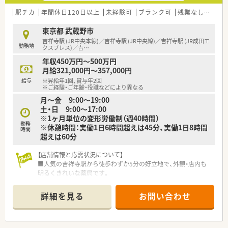
駅チカ
年間休日120日以上
未経験可
ブランク可
残業なし(ほぼなし含む)
東京都 武蔵野市
吉祥寺駅 (JR中央本線)／吉祥寺駅 (JR中央線)／吉祥寺駅 (JR成田エ
勤務地
クスプレス)／吉
…
年収450万円～500万円
月給321,000円～357,000円
給与
※昇給年1回、賞与年2回
※ご経験・ご年齢・役職などにより異なる
月～金 9:00～19:00
土・日 9:00～17:00
※1ヶ月単位の変形労働制（週40時間）
勤務
※休憩時間：実働1日6時間超えは45分、実働1日8時間
時間
超えは60分
【店舗情報と応需状況について】
■人気の吉祥寺駅から徒歩わずか5分の好立地で、外観・店内も
明るくきれいな薬局です。
■耳鼻科や内科、小児科など多様な科目に対応し、1日に約140枚
の処方箋を応需します。
詳細を見る
お問い合わせ
■常時7～8名体制で勤務しており、スタッフ同士が協力し合え
る環境が整っています。