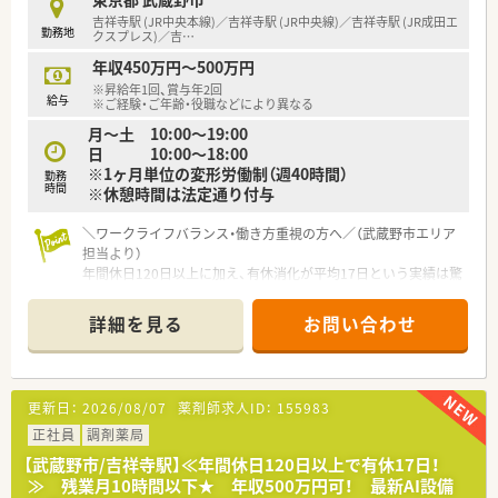
吉祥寺駅 (JR中央本線)／吉祥寺駅 (JR中央線)／吉祥寺駅 (JR成田エ
勤務地
クスプレス)／吉
…
年収450万円～500万円
※昇給年1回、賞与年2回
給与
※ご経験・ご年齢・役職などにより異なる
月～土 10:00～19:00
日 10:00～18:00
※1ヶ月単位の変形労働制（週40時間）
勤務
時間
※休憩時間は法定通り付与
＼ワークライフバランス・働き方重視の方へ／（武蔵野市エリア
担当より）
年間休日120日以上に加え、有休消化が平均17日という実績は驚
異的です。残業も月平均10時間未満と少なく、吉祥寺エリアで自
分時間を大切にしたい方に最適な環境ですよ。
詳細を見る
お問い合わせ
＊------------------------------------------＊
【店舗情報と応需状況について】
■吉祥寺駅より徒歩5分のショッピングセンター内に位置してお
更新日：
2026/08/07
薬剤師求人ID：
155983
り、お仕事帰りやお昼休みにお買い物も楽しめる便利な立地で
す。
正社員
調剤薬局
■眼科や皮膚科、耳鼻科をメインに応需しており、特に眼科は新
【武蔵野市/吉祥寺駅】≪年間休日120日以上で有休17日！
患率が高いため、症例を通じたスキルアップが期待できる店舗で
≫ 残業月10時間以下★ 年収500万円可！ 最新AI設備
す。