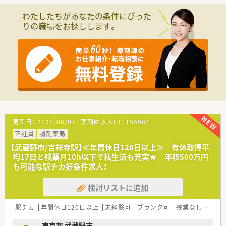
【募集背景と求める人物像について】
■地域の患者様へのサービスを維持するための、欠員補充による
わたしたちがあなたの条件にぴった
正社員募集となります。
りの職場をお探しします。
■スキルや経験よりも、誠実で真面目なお人柄を最も重視した採
用を行っています。
■調剤未経験の方を歓迎しており、素直に知識を吸収できる方を
求めております。
【勤務実態について】
■会社全体の月平均残業時間は10時間以内と、ワークライフバ
ランスを保ちやすいです。
■年間休日は120日以上あり、有給休暇も平均17日取得と、しっ
かり休める環境です。
■休日は希望の曜日で固定することも可能で、プライベートの予
更新日：
2026/08/07
薬剤師求人ID：
155984
定が立てやすいです。
正社員
調剤薬局
【職場環境と雰囲気】
【武蔵野市/吉祥寺駅】≪年間休日120日以上≫ 有休取得平
■平均年齢は30代半ばと若手が中心で、活気があり和気あいあ
均17日と残業月10h以下で私生活も充実★ 年収500万円
いとした雰囲気の職場です。
も可能な駅チカ好条件求人！
■人間関係の良さが自慢で、店舗間の垣根もなく、ヘルプ体制な
ど協力体制が整っています。
検討リストに追加
■店内は常に明るく清潔に保たれており、気持ちよく働くことが
できる環境が整備されています。
駅チカ
年間休日120日以上
未経験可
ブランク可
残業なし(ほぼなし含む)
東京都 武蔵野市