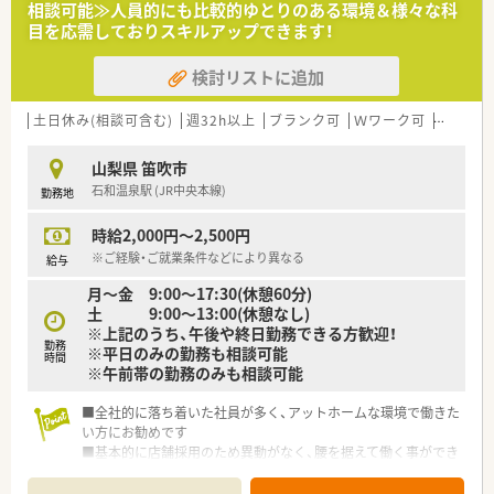
相談可能≫人員的にも比較的ゆとりのある環境＆様々な科
す。
目を応需しておりスキルアップできます！
【募集背景と求める人物像について】
検討リストに追加
■事業拡大に伴う増員募集を行っており、周囲のスタッフと協力
しながら柔軟に店舗運営を支えていただける方を求めておりま
す。
土日休み(相談可含む)
週32h以上
ブランク可
Ｗワーク可
車通勤
■即戦力となる30代から40代の方はもちろん、人柄が良く患者
様とのコミュニケーションを大切にできる方を積極的に採用し
山梨県 笛吹市
ます。
石和温泉駅 (JR中央本線)
勤務地
■将来的に管理薬剤師などの責任あるポジションを目指し、会社
と共に成長していきたいという意欲的な薬剤師の方を募集して
時給2,000円～2,500円
います。
※ご経験・ご就業条件などにより異なる
給与
【法人特徴について】
月～金 9:00～17:30(休憩60分)
■山梨と長野を中心に30店舗以上を展開しており、年間で数店
土 9:00～13:00(休憩なし)
舗の新規出店を継続している勢いのある安定した成長企業で
※上記のうち、午後や終日勤務できる方歓迎！
す。
勤務
※平日のみの勤務も相談可能
■地域のみなさまと医療・介護・福祉をつなぐ「架け橋」となるこ
時間
※午前帯の勤務のみも相談可能
とを理念に掲げ、多角的な事業展開を積極的に行っています。
■一人ひとりの希望に合わせたオーダーメイドのキャリアプラ
■全社的に落ち着いた社員が多く、アットホームな環境で働きた
ンを提示しており、個人の志向に合わせた成長を支援してくれる
い方にお勧めです
会社です。
■基本的に店舗採用のため異動がなく、腰を据えて働く事ができ
ます
【勤務実態について】
■時給、年収水準がやや高く、土日休みなど様々な特徴のある店
■残業はほとんど発生しない体制を整えており、閉局時間に合わ