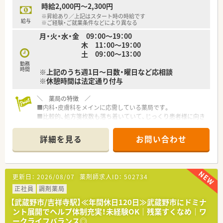
時給2,000円～2,300円
【こんな方にオススメ】
※昇給あり／上記はスタート時の時給です
■高度な薬学知識を身につけたい方や、多くの症例を経験して薬
給与
※ご経験・ご就業条件などにより異なる
剤師としてのキャリアを磨きたい方に最適です。
月・火・水・金 09：00～19：00
■残業を抑えつつも高年収を目指したい方にとって、年間休日
木 11：00～19：00
120日という好条件は非常に魅力的な環境です。
土 09：00～13：00
■ノルマに追われることなく、患者様一人ひとりと丁寧に向き合
った誠実な服薬指導を行いたい方にお勧めします。
勤務
時間
※上記のうち週1日～日数・曜日など応相談
※休憩時間は法定通り付与
＼ 薬局の特徴 ／
■内科・皮膚科をメインに応需している薬局です。
■比較的、処方箋枚数も落ち着いていて、じっくり患者様に向き
合えます。
詳細を見る
お問い合わせ
＼ 企業の特徴 ／
■東京都武蔵野市の人気エリアを中心に、11店舗の調剤薬局を
ドミナント展開しています。
■店内も明るくキレイな薬局です。
更新日：
2026/08/07
薬剤師求人ID：
502734
■社員の平均勤続年数は15年以上！
安定して長く仕事を続けられる薬局です。
正社員
調剤薬局
■認知症カフェや地域活動も積極的に実施されています。
【武蔵野市/吉祥寺駅】≪年間休日120日≫武蔵野市にドミナ
■従業員の男女比は3:7
ント展開でヘルプ体制充実！未経験OK｜残業すくなめ｜ワ
■ドミナント展開をしているためヘルプ体制も充実していま
ークライフバランス◎