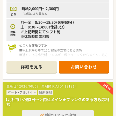
時給2,000円～2,300円
ご経験により異なる
給与
月～金 8:30～18:30（休憩60分）
土 8:30～14:00（休憩0分）
※上記時間にてシフト制
勤務
時間
※休憩時間応相談
≪こんな薬局です≫
■甲府駅から車で11分程度の立地にある薬局
■近くにある小児科・アレルギー科クリニックからメインに処方
箋を受けています
■その他にも高齢者専用住宅が近隣にあるため在宅医療にも対
詳細を見る
お問い合わせ
応しています
■近隣に店舗があるためヘルプ体制が整っています！急なお休み
も安心です
更新日：
2026/08/07
薬剤師求人ID：
181914
パート・アルバイト
調剤薬局
【北杜市】＜週3日～＞内科メイン★ブランクのある方も応相
談
検討リストに追加