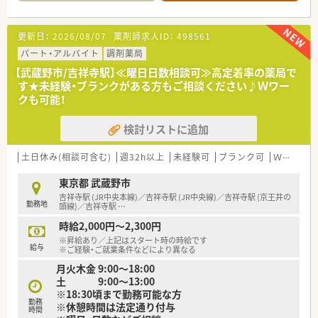
ひとりと丁寧に向き合える環境です。
【募集背景と求める人物像について】
更新日：
2026/08/07
薬剤師求人ID：
498561
■体制強化に伴う欠員補充の募集で、経験よりも誠実さや人柄を
重視した採用を行っています。
パート・アルバイト
調剤薬局
■調剤未経験の方やブランクのある方も歓迎しており、素直な姿
【武蔵野市/吉祥寺駅】≪曜日日数相談可≫高定着率の薬局で
勢で業務に取り組める方を求めます。
す★未経験・ブランクがある方もご相談ください♪Ｗワー
■チームワークを大切にし、他のスタッフと協調しながら明るく
クも可能！
勤務できる方を歓迎しています。
検討リストに追加
【法人特徴について】
■吉祥寺エリアに特化したドミナント展開を行っており、転居を
伴う異動がないため腰を据えられます。
土日休み(相談可含む)
週32h以上
未経験可
ブランク可
Ｗワーク可
■社員の平均勤続年数が15年以上と非常に長く、安定した経営
基盤のもとで安心して長く働けます。
東京都 武蔵野市
■全店舗が基準調剤加算の算定施設となっており、質の高い医療
吉祥寺駅 (JR中央本線)／吉祥寺駅 (JR中央線)／吉祥寺駅 (京王井の
勤務地
サービスを提供している法人です。
頭線)／吉祥寺駅
…
時給2,000円～2,300円
【職場環境と雰囲気】
※昇給あり／上記はスタート時の時給です
■平均年齢は30代半ばで若手が中心となって活躍しており、明
給与
※ご経験・ご就業条件などにより異なる
るく活気のある職場環境です。
月火木金 9:00～18:00
■人間関係の良さが自慢で、店舗内だけでなく他店舗のスタッフ
土 9:00～13:00
とも仲が良く交流が盛んです。
※18:30頃まで勤務可能な方
■休憩室が完備されており、スタッフがリラックスして休憩を取
勤務
※休憩時間は法定通り付与
れるよう配慮された店舗設計です。
時間