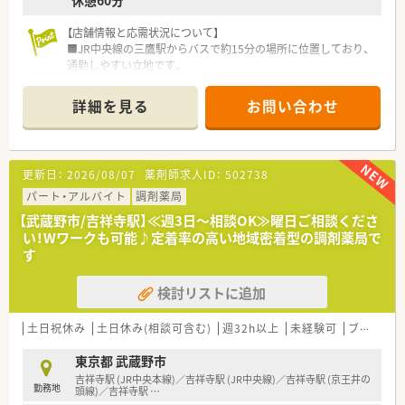
休憩60分
を限定した出店により手厚い支援体制を誇ります。
■全従業員の6割以上が勤続10年以上という驚異的な定着率で、
【店舗情報と応需状況について】
腰を据えて長く働ける土壌が完成されています。
■JR中央線の三鷹駅からバスで約15分の場所に位置しており、
■かかりつけ薬剤師や在宅業務へのノルマは一切設けておらず、
通勤しやすい立地です。
数字に追われず患者様第一の対応ができる会社です。
■1日約200枚の処方箋を応需し、大学病院門前のため内科や外
科をはじめとした総合科目を幅広く扱っています。
詳細を見る
お問い合わせ
■常勤薬剤師6名、非常勤薬剤師6名、事務員5名の計17名体制
で、余裕を持って業務にあたれます。
【募集背景と求める人物像について】
更新日：
2026/08/07
薬剤師求人ID：
502738
■今回の募集は、処方箋枚数増加に伴う増員募集であり、組織体
制を強化することが目的です。
パート・アルバイト
調剤薬局
■20代から30代半ばの若手薬剤師を歓迎しており、調剤未経験
【武蔵野市/吉祥寺駅】≪週3日～相談OK≫曜日ご相談くださ
者も応募可能です。
い！Wワークも可能♪定着率の高い地域密着型の調剤薬局で
■経験よりも人柄を重視しており、責任感を持って業務に取り組
す
める方を求めています。
検討リストに追加
【やりがい/おすすめポイント】
■かかりつけや在宅業務のノルマが一切設定されていないため、
純粋に患者様の健康を第一に考えた対応ができます。
土日祝休み
土日休み(相談可含む)
週32h以上
未経験可
ブランク可
■処方箋1枚あたりの単価が全国平均より高く、重い疾患の処方
箋も扱うため、専門性の高いスキルが身につきます。
東京都 武蔵野市
■転居を伴う異動がなく、住み慣れた地域で腰を据えて長く働き
吉祥寺駅 (JR中央本線)／吉祥寺駅 (JR中央線)／吉祥寺駅 (京王井の
勤務地
続けられる安定感は他社にはない大きな強みです。
頭線)／吉祥寺駅
…