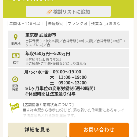
す。
長期休暇を取得されて旅行に行く人もいらっしゃいます。
検討リストに追加
■全店舗、基準調剤算定施設になっており、ワンランク上の薬剤
師の仕事ができます。
■どの店舗も最新設備を積極的に導入し、薬剤師が安心して勤務
年間休日120日以上
未経験可
ブランク可
残業なし(ほぼなし含む)
できる環境を用意。
■調剤未経験の方もご相談可能です。
東京都 武蔵野市
吉祥寺駅 (JR中央本線)／吉祥寺駅 (JR中央線)／吉祥寺駅 (JR成田エ
勤務地
＼ どの店舗も雰囲気◎ ／
クスプレス)／吉
…
■平均年齢は30代半ばと、若手が中心となり幅広い年代の方が
年収450万円～520万円
活躍しています。
※昇給年1回、賞与年2回
■人間関係の良さが自慢で、他店舗の人とも仲が良く協力体制は
給与
※ご経験・ご年齢・役職などにより異なる
整っておりますよ。
月・火・水・金 09：00～19：00
■調剤未経験者の方でもしっかりと教えて頂けるので、意欲のあ
木 11：00～19：00
る人は大歓迎です。
土 09：00～13：00
勤務
※1ヶ月単位の変形労働制（週40時間）
＼ 店舗配属について ／
時間
※休憩時間は法定通り付与
■配属店舗については適正や通勤距離を考慮して決定となりま
す。
【店舗情報と応需状況について】
■吉祥寺駅から徒歩13分ほど、落ち着いた住宅街にあるキレイ
で清潔感あふれる調剤薬局です。
■近隣の医療機関より内科や皮膚科の処方箋を1日平均50枚ほ
ど応需し、地域医療を支えています。
詳細を見る
お問い合わせ
■常勤薬剤師4名とパート3名の手厚い人員体制で、患者様一人