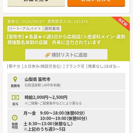
◎お客様の声を反映させた商品開発も行っており、満足度も高め
です
更新日：
2026/08/07
薬剤師求人ID：
181276
パート・アルバイト
調剤薬局
【笛吹市】★急募★≪週3日から応相談！≫皮膚科メイン・薬剤
師複数名体制の店舗 外来に注力されています
検討リストに追加
駅チカ
土日休み(相談可含む)
ブランク可
残業なし(ほぼなし含む)
山梨県 笛吹市
石和温泉駅 (JR中央本線)
勤務地
時給2,000円～2,500円
※ご経験・ご就業条件などにより異なる
給与
月～金 9:00～18:00（休憩60分）
10:00～19:00（休憩60分）
土 8:30～13:00（休憩なし）
勤務
時間
※上記のうち週3～5日