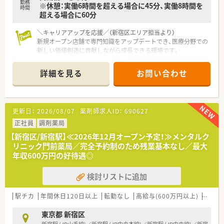
勤務
※休憩：実働6時間を超える場合に45分、実働8時間を
時間
超える場合に60分
＼キャリアアップを応援／（新宿区エリア担当より）
新規オープン店舗で専門知識をアップデートでき、医療分野での
新しい価値創造に貢献しながら成長できる環境です。
＊------------------------------------------＊
詳細を見る
お問い合わせ
【店舗情報と応需状況について】
■JR山手線など多数の路線が乗り入れる新宿駅から徒歩3分程
度と、通勤が非常に便利な立地です。
■応需科目はメンタルクリニックがメインとなる予定で、処方は
更新日：
2026/08/07
薬剤師求人ID：
690627
比較的軽め（1～2枚）と想定されています。
■新規開局のため、応需枚数や正確な勤務者体制については、こ
正社員
調剤薬局
れから構築していくフェーズとなります。
【新宿区/新宿駅】≪2026年12月オープン予定！≫メンタルク
リニック門前薬局／完全予約制のため残業基本なし／最大
【法人特徴について】
年収600万円の好待遇◎
■病院経営のコンサルティングを事業の基盤としており、医療分
野において多角的に展開する安定した企業となります。
検討リストに追加
■何もないところから新しい価値を創造するという理念のもと
で、常に新しい挑戦を続けて成長を遂げている法人です。
■職員が心身ともに健やかに働ける環境づくりを重視しており、
駅チカ
年間休日120日以上
転勤なし
高給与(600万円以上)
生活環
今後も安定した事業拡大が大きく期待されております。
東京都 新宿区
【求人情報について】