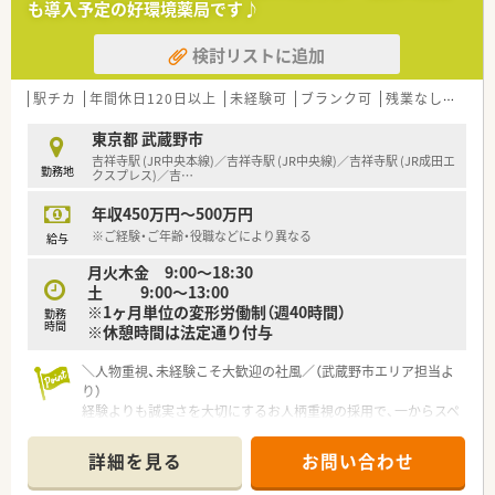
も導入予定の好環境薬局です♪
■駅チカの立地を活かして大学病院などの広域処方も受け付け
ており、1日約50枚の処方箋を少人数の体制で丁寧に対応してい
検討リストに追加
ます。
【募集背景と求める人物像について】
駅チカ
年間休日120日以上
未経験可
ブランク可
残業なし(ほぼなし含む)
■今後のサービス体制をより強固にするための増員募集となっ
ており、経験よりも誠実さや柔軟性といったお人柄を最優先して
東京都 武蔵野市
います。
吉祥寺駅 (JR中央本線)／吉祥寺駅 (JR中央線)／吉祥寺駅 (JR成田エ
勤務地
■代表自らが面接を行い人間性を重視して判断するため、謙虚な
クスプレス)／吉
…
姿勢で患者様と接することができる方を心よりお待ちしており
年収450万円～500万円
ます。
■調剤未経験の方でも独自のクセがない方を歓迎しており、これ
※ご経験・ご年齢・役職などにより異なる
給与
からスペシャリストを目指したいという熱意ある方を求めてい
月火木金 9:00～18:30
ます。
土 9:00～13:00
※1ヶ月単位の変形労働制（週40時間）
【こんな方にオススメ】
勤務
時間
※休憩時間は法定通り付与
■吉祥寺エリアで転居を伴わずに永続的に働きたい方や、駅チカ
の便利な環境でプライベートも充実させたい方に非常にお勧め
＼人物重視、未経験こそ大歓迎の社風／（武蔵野市エリア担当よ
です。
り）
■教育体制が充実しているため、未経験から基礎を学びたい方
経験よりも誠実さを大切にするお人柄重視の採用で、一からスペ
や、将来の独立を見据えて経営を学びたい方には最適な環境と言
シャリストを目指せる手厚い教育体制が整っています。
えます。
＊------------------------------------------＊
■人間関係の良さを重視しており、和気あいあいとした雰囲気の
詳細を見る
お問い合わせ
中で楽しみながらお仕事を続けたい方に自信を持って提案でき
【店舗情報と応需状況について】
る案件です。