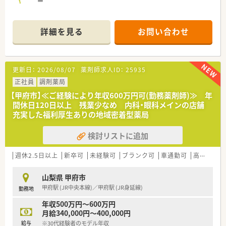
す。
■有給休暇の平均取得日数が年間17日以上と非常に高く、店舗
学術大会への参加など、教育にも力を入れており、薬剤師として
間での協力体制があるため、長期旅行を楽しむ社員の方も多いで
ご経験・知識の両面からスキルアップすることができる環境で
詳細を見る
お問い合わせ
す。
す！
【こんな取り組みをしています】
■アミボイスやAI音声薬歴システムなどの最新設備を導入する
更新日：
2026/08/07
薬剤師求人ID：
25935
ことで、業務の効率化と記載内容の充実を同時に実現させていま
す。
正社員
調剤薬局
■地域の方々が気軽に立ち寄れるカフェ活動や地域活動を通じ
【甲府市】≪ご経験により年収600万円可(勤務薬剤師)≫ 年
て、地域住民の健康を支えるハブとしての役割を積極的に担って
間休日120日以上 残業少なめ 内科・眼科メインの店舗
います。
充実した福利厚生ありの地域密着型薬局
■ジェネリックの推奨を過度に行わず、患者様の満足度や利便性
を第一に考えた医薬品供給体制を維持する取り組みを行ってい
検討リストに追加
ます。
【法人特徴について】
週休2.5日以上
新卒可
未経験可
ブランク可
車通勤可
高給与(600万円以上)
■吉祥寺エリアにドミナント展開しているため転居を伴う異動
がなく、お住まいの地域で長く安定してキャリアを築くことが可
山梨県 甲府市
能です。
甲府駅 (JR中央本線)／甲府駅 (JR身延線)
勤務地
■全店舗が基準調剤算定施設になっており、最新設備の積極的な
導入によって薬剤師が安全かつ効率的に働ける環境を整えてい
年収500万円～600万円
ます。
月給340,000円～400,000円
■薬剤師カフェや子どもカフェといった地域活動を積極的に実
給与
※30代経験者のモデル年収
施し、従来の薬局の枠を超えた地域貢献に注力している企業様で