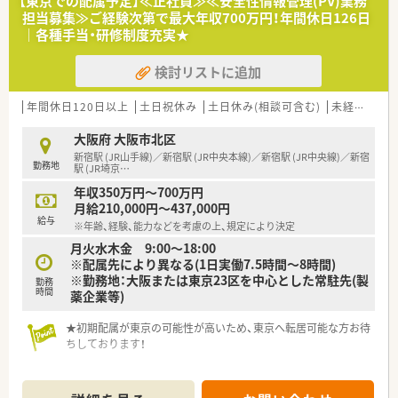
【東京での配属予定】≪正社員≫≪安全性情報管理(PV)業務
担当募集≫ご経験次第で最大年収700万円！年間休日126日
｜各種手当・研修制度充実★
検討リストに追加
年間休日120日以上
土日祝休み
土日休み(相談可含む)
未経験可
高
大阪府 大阪市北区
新宿駅 (JR山手線)／新宿駅 (JR中央本線)／新宿駅 (JR中央線)／新宿
勤務地
駅 (JR埼京
…
年収350万円～700万円
月給210,000円～437,000円
給与
※年齢、経験、能力などを考慮の上、規定により決定
月火水木金 9:00～18:00
※配属先により異なる(1日実働7.5時間～8時間)
※勤務地：大阪または東京23区を中心とした常駐先(製
勤務
時間
薬企業等)
★初期配属が東京の可能性が高いため、東京へ転居可能な方お待
ちしております！
・・＊ 業務内容 ＊・・
■医薬品メーカーに寄せられる医薬品の副作用に関する情報の