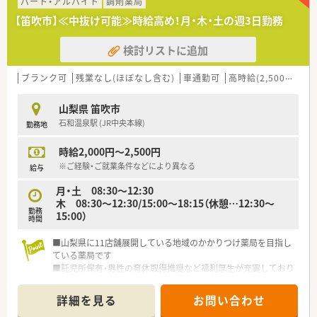
パート・アルバイト
調剤薬局
【笛吹市】≪中抜け可能≫時給高め！月・木・土の週3日勤務
検討リストに追加
ブランク可
残業なし(ほぼなし含む)
車通勤可
高時給(2,500円以上)
山梨県 笛吹市
石和温泉駅 (JR中央本線)
勤務地
時給2,000円～2,500円
※ご経験・ご就業条件などにより異なる
給与
月・土 08:30～12:30
木 08:30～12:30/15:00～18:15（休憩…12:30～
勤務
15:00）
時間
■山梨県に11店舗展開している地域のかかりつけ薬局を目指し
ている薬局です
■託児所保有・男性の育休取得推奨など福利厚生が充実しており
ます
■残業が少なく、アットホームな職場雰囲気で離職率が低めです
詳細を見る
お問い合わせ