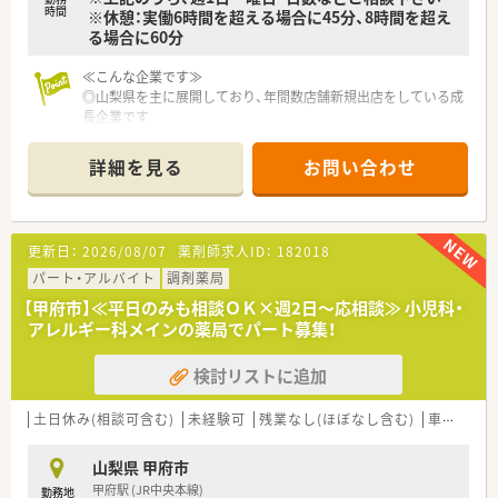
時間
※休憩：実働6時間を超える場合に45分、8時間を超え
る場合に60分
≪こんな企業です≫
◎山梨県を主に展開しており、年間数店舗新規出店をしている成
長企業です
◎処方箋調剤だけではなく、医療・介護にも力を入れた事業展開
をします
詳細を見る
お問い合わせ
◎一人ひとりに合わせたキャリアプランが用意され、責任のある
仕事を任せてもらえる会社です
更新日：
2026/08/07
薬剤師求人ID：
182018
パート・アルバイト
調剤薬局
【甲府市】≪平日のみも相談ＯＫ×週2日～応相談≫ 小児科・
アレルギー科メインの薬局でパート募集！
検討リストに追加
土日休み(相談可含む)
未経験可
残業なし(ほぼなし含む)
車通勤可
山梨県 甲府市
甲府駅 (JR中央本線)
勤務地