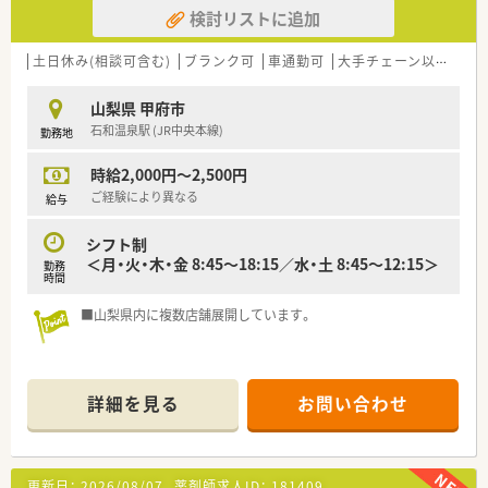
検討リストに追加
土日休み(相談可含む)
ブランク可
車通勤可
大手チェーン以外
ヘ
山梨県 甲府市
石和温泉駅 (JR中央本線)
勤務地
時給2,000円～2,500円
ご経験により異なる
給与
シフト制
＜月・火・木・金 8:45～18:15／水・土 8:45～12:15＞
勤務
時間
■山梨県内に複数店舗展開しています。
詳細を見る
お問い合わせ
更新日：
2026/08/07
薬剤師求人ID：
181409