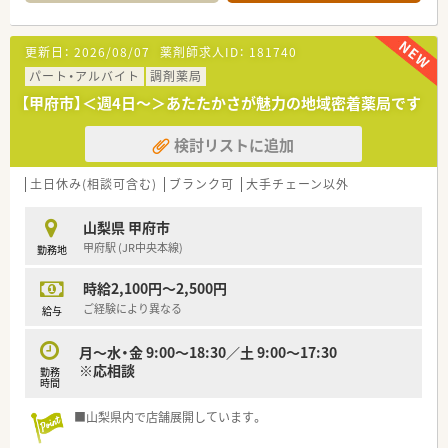
更新日：
2026/08/07
薬剤師求人ID：
181740
パート・アルバイト
調剤薬局
【甲府市】＜週4日～＞あたたかさが魅力の地域密着薬局です
検討リストに追加
土日休み(相談可含む)
ブランク可
大手チェーン以外
山梨県 甲府市
甲府駅 (JR中央本線)
勤務地
時給2,100円～2,500円
ご経験により異なる
給与
月～水・金 9:00～18:30／土 9:00～17:30
※応相談
勤務
時間
■山梨県内で店舗展開しています。