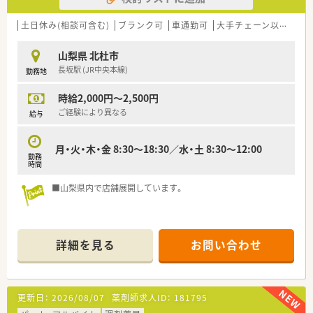
土日休み(相談可含む)
ブランク可
車通勤可
大手チェーン以外
山梨県 北杜市
長坂駅 (JR中央本線)
勤務地
時給2,000円～2,500円
ご経験により異なる
給与
月・火・木・金 8:30～18:30／水・土 8:30～12:00
勤務
時間
■山梨県内で店舗展開しています。
詳細を見る
お問い合わせ
更新日：
2026/08/07
薬剤師求人ID：
181795