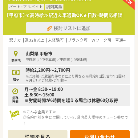
パート・アルバイト
調剤薬局
【甲府市】≪高時給≫駅近＆車通勤OK★日数・時間応相談
検討リストに追加
駅チカ
週32h以上
未経験可
ブランク可
Ｗワーク可
車通勤可
高
山梨県 甲府市
甲府駅 (JR中央本線)／甲府駅 (JR身延線)
勤務地
時給2,200円～2,700円
※ご経験・ご就業条件などにより異なる ※昇給年1回、賞与年2回（4
給与
ヶ月分） ※ご経験・ご年齢
…
月～金 8:30～19:00
土 8:30～15:00
勤務
※労働時間が6時間を越える場合は休憩60分取得
時間
≪こんな企業です≫
◎病院門前を主に展開している、県内最大規模のチェーン薬局で
す
◎薬剤師さんの他にも栄養士さんなども店舗に配置しており、患
者様の健康をトータルサポートしています
詳細を見る
お問い合わせ