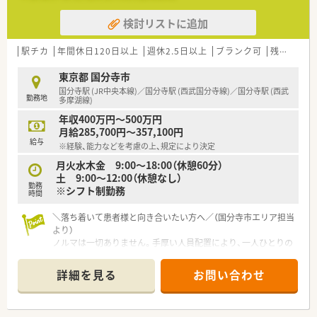
■今回は、新宿駅前に新規開局する調剤薬局のオープニングスタ
検討リストに追加
ッフ（正社員）を募集しています。
■調剤業務の経験があり、電子薬歴の操作が可能な方であれば、
どなたでもご応募いただけます。
駅チカ
年間休日120日以上
週休2.5日以上
ブランク可
残業なし(ほぼなし含む)
■病院での薬剤師経験のみの方もご相談可能ですので、調剤薬局
業務に挑戦したい方も歓迎します。
東京都 国分寺市
国分寺駅 (JR中央本線)／国分寺駅 (西武国分寺線)／国分寺駅 (西武
勤務地
【想定されるキャリアイメージ】
多摩湖線)
■勤務薬剤師として経験を積んだ後、管理薬剤師としてのキャリ
年収400万円～500万円
アアップを目指すことが可能です。
月給285,700円～357,100円
■現場での経験を活かし、将来的には本部スタッフやエリアマネ
給与
※経験、能力などを考慮の上、規定により決定
ージャーなどへのキャリア相談もできます。
■転居を伴う異動はありませんので、新宿という地で腰を据えて
月火水木金 9:00～18:00（休憩60分）
長期的なキャリアを築けます。
土 9:00～12:00（休憩なし）
勤務
※シフト制勤務
時間
【こんな方にオススメ】
■新しい薬局の立ち上げという、貴重な経験を積みたいと考えて
＼落ち着いて患者様と向き合いたい方へ／（国分寺市エリア担当
いる薬剤師の方に最適です。
より）
■メンタル領域の専門性を高めたい方や、患者様に寄り添った服
ノルマは一切ありません。手厚い人員配置により、一人ひとりの
薬指導を実践したい方に向いています。
患者様と丁寧な対話を楽しめます。定着率の高さが、居心地の良
■新宿駅近くで利便性を重視しつつ、ワークライフバランスを保
さを何より証明しています。
詳細を見る
お問い合わせ
ちたい方にもおすすめです。
＊------------------------------------------＊
【店舗情報と応需状況について】