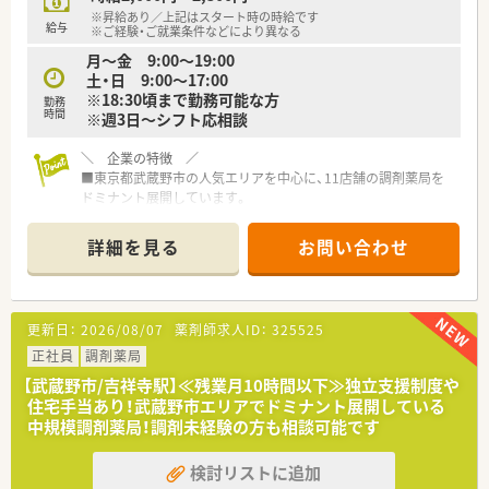
活躍しています。
※昇給あり／上記はスタート時の時給です
■人間関係の良さが自慢で、他店舗の人とも仲が良く協力体制は
給与
※ご経験・ご就業条件などにより異なる
整っておりますよ。
月～金 9:00～19:00
■調剤未経験者の方でもしっかりと教えて頂けるので、意欲のあ
土・日 9:00～17:00
る人は大歓迎です。
※18:30頃まで勤務可能な方
勤務
時間
※週3日～シフト応相談
＼ 店舗配属について ／
■配属店舗については適正や通勤距離を考慮して決定となりま
＼ 企業の特徴 ／
す。
■東京都武蔵野市の人気エリアを中心に、11店舗の調剤薬局を
ドミナント展開しています。
■社員の平均勤続年数は15年以上！
安定して長く仕事を続けられる薬局です。
詳細を見る
お問い合わせ
■認知症カフェや地域活動も積極的に実施されています。
■従業員の男女比は3:7
■ドミナント展開をしているためヘルプ体制も充実していま
す。
更新日：
2026/08/07
薬剤師求人ID：
325525
■調剤未経験の方もご相談可能です。
正社員
調剤薬局
＼ 店舗配属について ／
【武蔵野市/吉祥寺駅】≪残業月10時間以下≫独立支援制度や
■配属店舗については適正や通勤距離を考慮して決定となりま
住宅手当あり！武蔵野市エリアでドミナント展開している
す。
中規模調剤薬局！調剤未経験の方も相談可能です
検討リストに追加