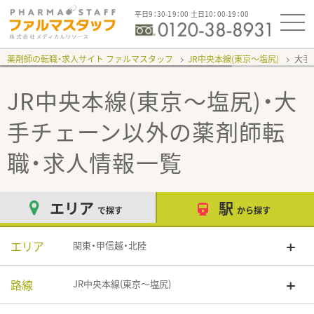
平日9：30-19：00 土日10：00-19：00
薬剤師の転職・求人サイト ファルマスタッフ
JR中央本線(東京～塩尻)
大手
JR中央本線(東京～塩尻)・大
手チェーン以外
の薬剤師転
職・求人情報一覧
エリア
駅
で探す
から探す
エリア
関東・甲信越・北陸
路線
JR中央本線(東京～塩尻)