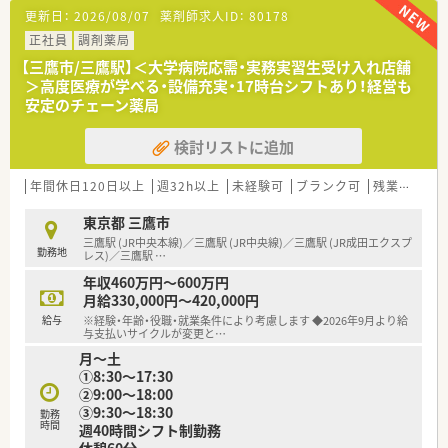
■国分寺駅から徒歩4分の好立地で、内科や整形外科をメインに
更新日：
2026/08/07
薬剤師求人ID：
80178
1日40枚から50枚の処方箋を受け付けています。
■薬剤師は常時4名から5名体制で配置しており、一人ひとりの
正社員
調剤薬局
業務負担が少なく余裕を持って対応が可能です。
【三鷹市/三鷹駅】＜大学病院応需・実務実習生受け入れ店舗
■近隣の医療機関と非常に良好な関係を築いているため、疑義照
＞高度医療が学べる・設備充実・17時台シフトあり！経営も
会などもスムーズに行える働きやすい環境です。
安定のチェーン薬局
【募集背景と求める人物像について】
検討リストに追加
■今回は欠員補充ではなく、将来的な若返りを図るための定期採
用として40代までの経験者の方を募集しています。
■調剤業務の経験がある即戦力の方で、患者様とのコミュニケー
年間休日120日以上
週32h以上
未経験可
ブランク可
残業なし(ほぼなし含む)
ションや日常的な雑談を大切にできる方を歓迎します。
■現場の満足度を高めるための増員募集となっており、周囲と協
東京都 三鷹市
力しながら円滑に業務を進められる方を求めています。
三鷹駅 (JR中央本線)／三鷹駅 (JR中央線)／三鷹駅 (JR成田エクスプ
勤務地
レス)／三鷹駅
…
【こんな方にオススメ】
年収460万円～600万円
■ワークライフバランスを重視したい方や、残業がほとんどない
月給330,000円～420,000円
環境で仕事とプライベートを両立させたい方に最適です。
給与
※経験・年齢・役職・就業条件により考慮します ◆2026年9月より給
■患者様との対話を楽しみながら、地域密着の薬局で一人ひとり
与支払いサイクルが変更と
…
に寄り添った医療を提供したい方を歓迎します。
月～土
■数字やノルマに縛られず、薬剤師としての本来の業務に専念し
①8:30～17:30
て落ち着いて働きたいと考えている方にお勧めです。
②9:00～18:00
③9:30～18:30
勤務
【法人特徴について】
時間
週40時間シフト制勤務
■東京と埼玉に12店舗を展開する地域密着型の法人で、エリア