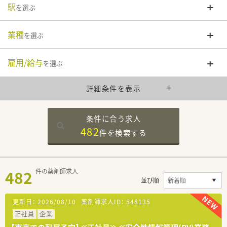
駅
を選ぶ
業種
を選ぶ
雇用/給与
を選ぶ
詳細条件を表示
条件に合う求人
482
件を
検索する
482
件の薬剤師求人
並び順
更新日：
2026/08/10
薬剤師求人ID：
548135
正社員
企業