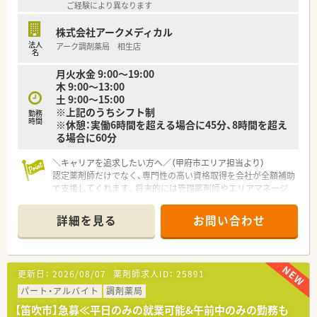
ご経験により異なります
す。
株式会社アークメディカル
法人
アーク調剤薬局 相生店
名
月火水金 9:00～19:00
木 9:00～13:00
土 9:00～15:00
※上記のうちシフト制
勤務
時間
※休憩：実働6時間を超える場合に45分、8時間を超え
る場合に60分
＼キャリアを追求したい方へ／（甲府市エリア担当より）
認定薬剤師だけでなく、専門性の高い資格取得を会社が全額補助
で支援してくれます。将来的には管理薬剤師やエリアマネージ
ャーなど、多彩なキャリアパスが用意されています。
＊------------------------------------------＊
詳細を見る
お問い合わせ
【店舗情報と応需状況について】
■甲府駅から車で約7分の場所に位置しており、内科と眼科をメ
インに1日平均60枚から70枚の処方箋を応需しております。
■眼科処方に強みを持っているため、目薬の適正使用や専門的な
更新日：
2026/08/07
薬剤師求人ID：
25891
知識を深めたい薬剤師の方にとって、非常にやりがいのある環境
です。
パート・アルバイト
調剤薬局
■近隣の医療機関との関係性も非常に良好であり、疑義照会など
【笛吹市】急募≪平日のみの就業可能&午前中のみの勤務も
もスムーズに行えるため、日々の業務にストレスなく取り組めま