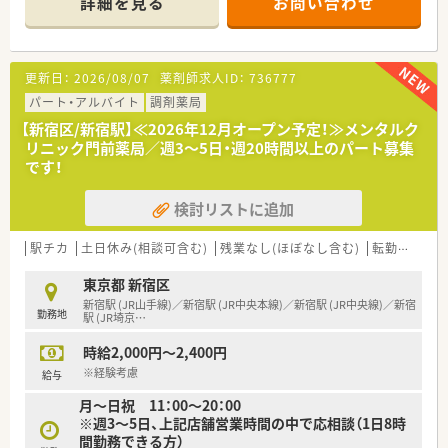
詳細を見る
お問い合わせ
精査、入力、評価などの業務をお任せします。
・医療現場などから届く安全情報の受付
・安全情報の内容レビュー
・専用システムへの情報入力
更新日：
2026/08/07
薬剤師求人ID：
736777
・関連書類の管理
・文献検索/調査など
パート・アルバイト
調剤薬局
※将来的には医薬品の安全情報の評価、PMDA(医薬品医療機器
【新宿区/新宿駅】≪2026年12月オープン予定！≫メンタルク
総合機構)への報告書の作成などもお任せします。
リニック門前薬局／週3～5日・週20時間以上のパート募集
です！
・・＊ キャリアアップ ＊・・
■未経験から経験を積めるだけなく、営業職や採用、また教育担
検討リストに追加
当など、様々なキャリアパスが描けるのも特長のひとつ。
■自己成長をキーワードに掲げる方にとって、様々なチャンスと
出会うことができる会社です。
駅チカ
土日休み(相談可含む)
残業なし(ほぼなし含む)
転勤なし
・・＊ 企業の特徴 ＊・・
東京都 新宿区
■上場企業を主体とする研究開発、情報、技術、製造分野の総合
新宿駅 (JR山手線)／新宿駅 (JR中央本線)／新宿駅 (JR中央線)／新宿
勤務地
コンサルディング、人事コンサルティングおよびアウトソーシン
駅 (JR埼京
…
グを行っています。
時給2,000円～2,400円
※経験考慮
給与
月～日祝 11：00～20：00
※週3～5日、上記店舗営業時間の中で応相談（1日8時
間勤務できる方）