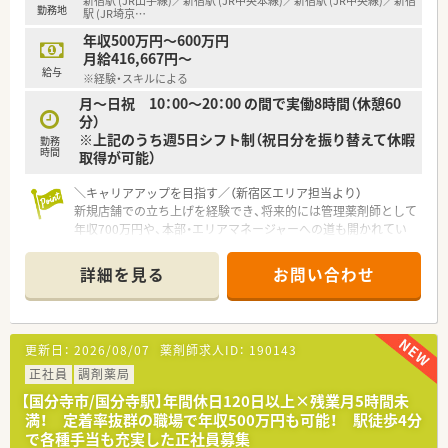
新宿駅 (JR山手線)／新宿駅 (JR中央本線)／新宿駅 (JR中央線)／新宿
勤務地
■パートタイムでの勤務薬剤師の募集であり、時給などの給与条
駅 (JR埼京
…
件についてはこれまでのご経験を考慮して決定いたします。
年収500万円～600万円
■週3日～5日で1日8時間の勤務ができる方を募集しており、フ
月給416,667円～
ルタイムに近い形でしっかりと収入を確保したい方に最適で
給与
※経験・スキルによる
す。
月～日祝 10：00～20：00 の間で実働8時間（休憩60
■業績と実績に応じて昇給制度が設けられており、通勤交通費も
分）
しっかりと支給されるため安心して長く働くことができます。
※上記のうち週5日シフト制（祝日分を振り替えて休暇
勤務
時間
取得が可能）
＼キャリアアップを目指す／（新宿区エリア担当より）
新規店舗での立ち上げを経験でき、将来的には管理薬剤師として
年収700万円や、本部・エリアマネージャーへの道も開かれてい
ます。
＊------------------------------------------＊
詳細を見る
お問い合わせ
【店舗情報と応需状況について】
■JR山手線など多数の路線が乗り入れる新宿駅から徒歩3分程
度と、通勤が非常に便利な立地です。
更新日：
2026/08/07
薬剤師求人ID：
190143
■応需科目はメンタルクリニックがメインとなる予定で、処方は
比較的軽め（1～2枚）と想定されています。
正社員
調剤薬局
■新規開局のため、応需枚数や正確な勤務者体制については、こ
【国分寺市/国分寺駅】年間休日120日以上×残業月5時間未
れから構築していくフェーズとなります。
満！ 定着率抜群の職場で年収500万円も可能！ 駅徒歩4分
で各種手当も充実した正社員募集
【募集背景と求める人物像について】