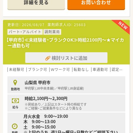
詳細を見る
お問い合わせ
舗があります
せてスムーズに帰宅できるため、心身ともに健康的に働けます。
■年間休日は120日以上を確保しており、週休2.5日以上の勤務
も相談可能なため、ゆとりを持って長く働き続けられる環境で
す。
更新日：
2026/08/07
薬剤師求人ID：
25603
■企業内保育所や保育園を運営しており、育児休業も3歳まで取
パート・アルバイト
調剤薬局
得可能なため、子育て中の薬剤師の方も多く活躍している職場で
す。
【甲府市】≪未経験者・ブランクOK≫時給2100円～★マイカ
ー通勤も可
検討リストに追加
未経験可
ブランク可
Ｗワーク可
転勤なし
車通勤可
認定薬剤師取得支援あり
山梨県 甲府市
甲府駅 (JR中央本線)／甲府駅 (JR身延線)
勤務地
時給2,100円～2,300円
※昇給あり／上記はスタート時の時給です
給与
※ご経験・ご就業条件などにより異なる
月火水金 9:00～19:00
木 9:00～13:00
土 9:00～15:00
※上記のうち、週1日～曜日・日数などご相談下さい
勤務