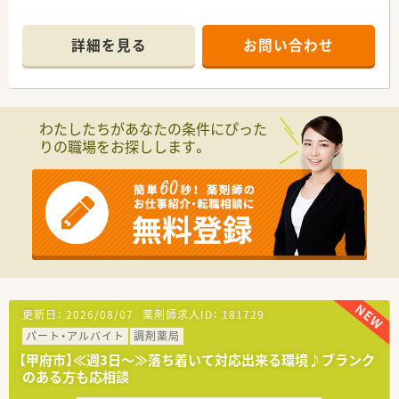
詳細を見る
お問い合わせ
わたしたちがあなたの条件にぴった
りの職場をお探しします。
更新日：
2026/08/07
薬剤師求人ID：
181729
パート・アルバイト
調剤薬局
【甲府市】≪週3日～≫落ち着いて対応出来る環境♪ブランク
のある方も応相談