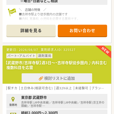
※曜日・日数などご相談
＼ 店舗の特徴 ／
■吉祥寺駅より徒歩圏内の店舗です
■内科, 耳鼻科, 小児科を応需する薬局です。
＼ 企業の特徴 ／
詳細を見る
お問い合わせ
■東京都武蔵野市の人気エリアを中心に、11店舗の調剤薬局を
ドミナント展開しています。
■店内も明るくキレイな薬局です。
■社員の平均勤続年数は15年以上！
更新日：
2026/08/07
薬剤師求人ID：
325527
安定して長く仕事を続けられる薬局です。
■認知症カフェや地域活動も積極的に実施されています。
パート・アルバイト
調剤薬局
■従業員の男女比は3:7
【武蔵野市/吉祥寺駅】週3日～・吉祥寺駅徒歩圏内♪内科含む
■ドミナント展開をしているためヘルプ体制も充実していま
複数科目を応需
す。
長期休暇を取得されて旅行に行く人もいらっしゃいます。
検討リストに追加
■全店舗、基準調剤算定施設になっており、ワンランク上の薬剤
師の仕事ができます。
■どの店舗も最新設備を積極的に導入し、薬剤師が安心して勤務
駅チカ
土日休み(相談可含む)
週32h以上
未経験可
ブランク可
できる環境を用意。
■調剤未経験の方もご相談可能です。
東京都 武蔵野市
吉祥寺駅 (JR中央本線)／吉祥寺駅 (JR中央線)／吉祥寺駅 (京王井の
勤務地
＼ どの店舗も雰囲気◎ ／
頭線)／吉祥寺駅
…
■平均年齢は30代半ばと、若手が中心となり幅広い年代の方が
時給2,000円～2,300円