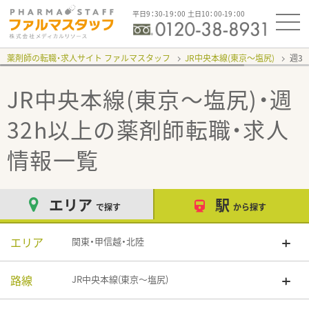
平日9：30-19：00 土日10：00-19：00
薬剤師の転職・求人サイト ファルマスタッフ
JR中央本線(東京～塩尻)
週3
JR中央本線(東京～塩尻)・週
32h以上
の薬剤師転職・求人
情報一覧
エリア
駅
で探す
から探す
エリア
関東・甲信越・北陸
路線
JR中央本線(東京～塩尻)