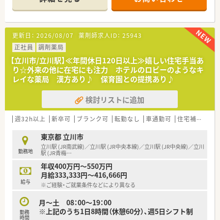
■薬剤師は9名体制で、約1,700品目以上の医薬品を常備してい
るため多様な知識を習得できます。
【求人情報について】
更新日：
2026/08/07
薬剤師求人ID：
25943
■正社員として年収400万円から500万円の範囲で、ご経験や能
力に応じた給与設定が可能です。
正社員
調剤薬局
■昇給は年1回（8月）にあり、日頃の頑張りがしっかりと評価さ
【立川市/立川駅】≪年間休日120日以上≫嬉しい住宅手当あ
れる体制が整っています。
り☆外来の他に在宅にも注力 ホテルのロビーのようなキ
■通勤手当は全額支給されるため、遠方から通勤される方も費用
レイな薬局 漢方あり♪ 保育園との提携あり♪
面での心配が不要です。
検討リストに追加
【勤務実態について】
■原則として日祝と他1日が休日となり、ワークライフバランス
を重視した勤務が可能です。
週32h以上
新卒可
ブランク可
転勤なし
車通勤可
住宅補助(手当)あり
■年末年始休暇は6日間と長期の休みが確保されており、リフレ
ッシュする時間があります。
東京都 立川市
■残業はほとんどなく、時間外勤務が発生した場合は30分単位
立川駅 (JR南武線)／立川駅 (JR中央本線)／立川駅 (JR中央線)／立川
勤務地
で手当が支給されます。
駅 (JR青梅
…
年収400万円～550万円
月給333,333円～416,666円
給与
※ご経験・ご就業条件などにより異なる
月～土 08：00～19：00
※上記のうち1日8時間（休憩60分）、週5日シフト制
勤務
時間