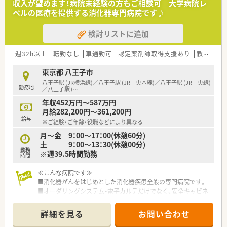
収入が望めます！病院未経験の方もご相談可 大学病院レ
■チームワークを大切にし、人員の厚い店舗で周囲と協力しなが
ベルの医療を提供する消化器専門病院です♪
ら業務に取り組める方を歓迎します。
検討リストに追加
【職場環境と雰囲気】
■創業85年の安定した経営基盤があり、安心して長くキャリア
を築いていくことができます。
週32h以上
転勤なし
車通勤可
認定薬剤師取得支援あり
教育制度あり
■20代から30代の若手スタッフが多く活躍しており、活気のあ
る職場で働くことができます。
東京都 八王子市
■エリアマネージャーによる手厚いフォロー体制が整っており、
八王子駅 (JR横浜線)／八王子駅 (JR中央本線)／八王子駅 (JR中央線)
勤務地
困った時もすぐに相談可能です。
／八王子駅 (
…
年収452万円～587万円
【想定されるキャリアイメージ】
月給282,200円～361,200円
■薬局長やエリアマネージャーなど役職が豊富にあり、キャリア
給与
※ご経験・ご年齢・役職などにより異なる
アップを目指しやすい環境です。
■希望や適性に応じて、漢方調剤のスキルを習得し、専門性を高
月～金 9：00～17：00(休憩60分)
めていく道もございます。
土 9：00～13：30(休憩00分)
勤務
■原則として異動はないため、一つの店舗に腰を据えて地域医療
※週39.5時間勤務
時間
にじっくりと貢献できます。
≪こんな病院です≫
■消化器がんをはじめとした消化器疾患全般の専門病院です。
■オーダリングシステム・電子カルテだけでなく、安全キャビネ
ット・クリーンベンチやSPDをを導入しており、対患者業務に集
中できる環境です
詳細を見る
お問い合わせ
■混注・ケモ・無菌調剤など、幅広い業務を担当できます！