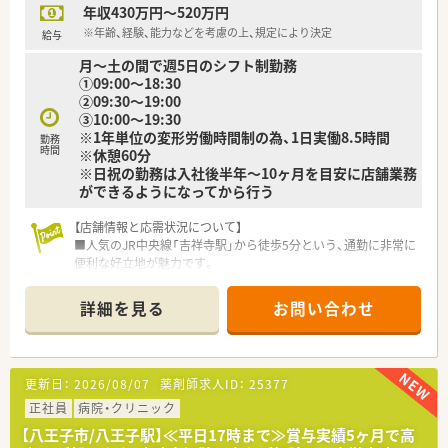
年収430万円～520万円
【法人特徴について】
■社員の幸せが明るい薬局を作ると考え、現場の声を大切にする
※年齢、経験、能力などを考慮の上、規定により決定
給与
風通しの良い組織文化です。
月～土の間で週5日のシフト制勤務
■社長は元MRの薬剤師であり、現場目線の経営で最新機器の導
➀09:00～18:30
入にも積極的な会社です。
②09:30～19:00
■地域に根ざした運営を続けており、立川市内の在宅医療におい
③10:00～19:30
て中心的な役割を担います。
※1年単位の変形労働時間制の為、1日実働8.5時間
勤務
時間
※休憩60分
【こんな方にオススメ】
※日祝の勤務は入社後半年～10ヶ月を目安に店舗業務
■在宅医療に深く関わりたい方や、地域医療の最前線で経験を積
ができるようになってから行う
みたい方
■福利厚生が充実した環境で、仕事もプライベートも全力で楽し
【店舗情報と応需状況について】
みたい方
■人気のJR中央線「吉祥寺駅」から徒歩5分という、通勤に非常に
■風通しの良い職場で、自分の意見を発信しながら組織と共に成
便利な好立地が魅力です。
長したい方
■特定の医療機関に限定されない面応需で、1日あたり約95枚の
ぜひともお問合せお待ちしております。
多岐にわたる処方箋を受け付けています。
詳細を見る
お問い合わせ
■薬剤師7名、医療事務4名と人員体制が厚く、安心して業務に集
中できる環境が整っています。
【募集背景と求める人物像について】
更新日：
2026/08/07
薬剤師求人ID：
25377
■欠員補充ではなく、従業員がより働きやすい環境を実現するた
めの前向きな増員募集となります。
正社員
病院・クリニック
■幅広い処方箋に触れながらスキルアップを目指したいという、
【八王子市/八王子駅】≪平日17時まで≫賞与実績5ヶ月で高
学習意欲の高い方を求めています。