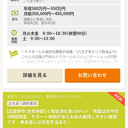
／八王子駅 (
…
【募集背景と求める人物像について】
年収500万円～550万円
■近隣にある医療機関の動向に伴う処方箋枚数の増加や、パート
月給350,000円～450,000円
スタッフの欠員が出たことに伴い正社員を増員募集します。
給与
経験など考慮し決定
■調剤業務の経験をお持ちの方を求めており、外来の患者様に対
昇給年1回 賞与年2回
して親切で丁寧な対応を心がけていただける方を歓迎します。
■常時複数名で対応するためチームワークを大切にでき、周囲の
月火木金 9：00～18：30（休憩90分）
スタッフと円滑な連携を取りながら勤務できる方です。
土 9：00～13：00
勤務
時間
【法人特徴について】
＼ドクターとの良好な関係が自慢／（八王子市エリア担当より）
■グループ全体で東京都を中心に山梨県や滋賀県も含めて計16
こちらの店舗は門前のドクターとのコミュニケーションが円密
店舗を運営しており、強固な経営基盤を持つ安定企業です。
で、薬局の意見も聞き入れてもらえます。地域連携を深めたい方
■地域住民の身近な相談相手として、地域密着型の「かかりつけ
に最適です。
薬局」を目指した安心の医療サービスを提供しています。
＊------------------------------------------＊
■無理な店舗展開や急な異動要請などは一切行わず、基本的には
詳細を見る
お問い合わせ
店舗ごとの採用を重視して地域に根ざした運営を行います。
【店舗情報と応需状況について】
■門前クリニックのドクターとの関係性は非常に良好であり、薬
【勤務実態について】
局側の意見もしっかりと聞き入れてもらえる風通しの良い環境
■お休みは平日1日の曜日固定休に加えて土曜日の午後、日曜
更新日：
2026/08/07
薬剤師求人ID：
96033
です。
日、祝日となっており、人気の週休2.5日制を実現しています。
■主な応需科目は内科や小児科、皮膚科などで構成されており、
正社員
■曜日固定のお休みが祝日と重なった場合は別日にしっかりと
調剤薬局
処方箋枚数は1日に80枚から130枚程度と適度な忙しさです。
振替休日を取得できるため、年間休日数は120日以上です。
【武蔵野市/吉祥寺駅】≪有給消化率100％≫ 残業は月平均
■在宅業務については施設在宅が1件ありますが、代表者がメイ
■勤務薬剤師の残業時間は月平均10時間から15時間程度と少な
5時間程度｜サポート体制がありお休み取得しやすい環境
ンで対応を行うため、採用後は外来業務に集中することが可能で
めで、帰宅時間は19時から19時半の間がほとんどです。
です｜単身者には住宅手当あり♪
す。