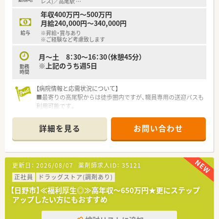
レス)／高尾駅
…
年収400万円～500万円
月給240,000円～340,000円
給与
※昇給・賞与あり
※ご経験など考慮致します
月～土 8：30～16：30（休憩45分）
※上記のうち週5日
勤務
時間
【病院情報と応需状況について】
■最寄りの高尾駅からは徒歩圏内ですが、職員専用の送迎バスも
利用可能です。
■精神科や児童精神科を中心に、歯科や神経内科など幅広い診療
科の処方箋を応需しています。
詳細を見る
お問い合わせ
■薬剤師は常勤5名とパート1名の計6名体制で協力しながら
日々の業務に取り組んでいます。
【募集背景と求める人物像について】
更新日：
2026/08/07
薬剤師求人ID：
35121
■今回は薬剤師体制のさらなる強化を目的とした欠員補充のた
めの募集です。
正社員
ドラッグストア(調剤あり)
■チーム医療を大切にしているため、他職種と積極的に連携でき
【日野市】≪福利厚生◎≫高年収～650万円★更にステップ
る方を求めています。
アップしたい方にもおすすめ
■精神科領域における専門性を高めたいという強い意欲のある
方に最適な環境です。