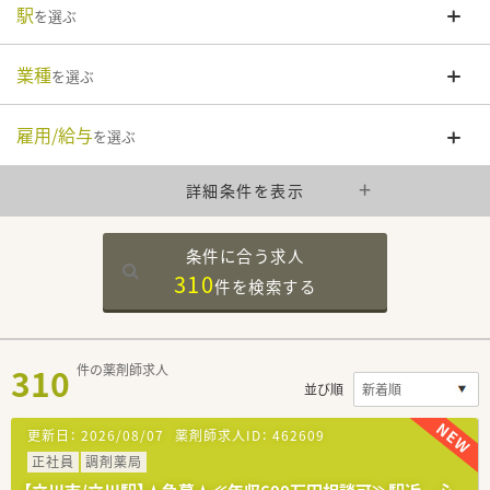
駅
を選ぶ
業種
を選ぶ
雇用/給与
を選ぶ
詳細条件を表示
条件に合う求人
310
件を
検索する
310
件の薬剤師求人
並び順
更新日：
2026/08/07
薬剤師求人ID：
462609
正社員
調剤薬局