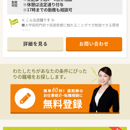
勤務
※休憩は法定通り付与
る環境です。
時間
※17時までの勤務も相談可
■実働週30～35時間の準社員制度もあり！
■産休・育休の実績も多く取得後に復帰している方も数多くいら
≪ こんな店舗です ≫
っしゃいます。
■大学病院門前で高度医療に触れることができ勉強できる環境
■平均勤続年数10年と長くご就業できる環境です。
です！
■社員の自主性を大事にしており、若手社員の意見も取り入れて
■1日の処方箋枚数は180枚～200枚程度。
くれるなど、
薬剤師常勤6名・非常勤6名・事務5名の人数体制も多めです！女性
社員と社長との垣根が低く、雰囲気やチームワークを大事にし
詳細を見る
お問い合わせ
の割合が多い店舗です♪
ています。
■基幹店となっているため、調剤機器も多く導入しています。
■管理薬剤師、マネージャーなどポジションも複数あり、
■実務実習生受け入れ店舗ですので、経験豊富な薬剤師が指導い
チャレンジしたいという自主性を大事にしてくれる社風がご
たします！
ざいます。
わたしたちがあなたの条件にぴった
＼こんな企業です ／
りの職場をお探しします。
■東京都・神奈川県・千葉県・埼玉県と、首都圏に特化した店舗展
開をしています。
■調剤31店舗、OTC32店舗展開。健康と医療の2軸で運営し、安
定した経営基盤がございます。
■病院門前の店舗が10店舗、その他医療モールや駅近に店舗が
ございます。