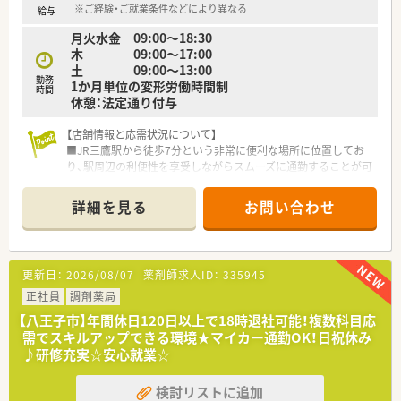
【こんな方にオススメ】
※ご経験・ご就業条件などにより異なる
給与
■高度な薬学知識を身につけたい方や、多くの症例を経験して薬
月火水金 09:00～18:30
剤師としてのキャリアを磨きたい方に最適です。
木 09:00～17:00
■残業を抑えつつも高年収を目指したい方にとって、年間休日
土 09:00～13:00
120日という好条件は非常に魅力的な環境です。
勤務
1か月単位の変形労働時間制
■ノルマに追われることなく、患者様一人ひとりと丁寧に向き合
時間
休憩：法定通り付与
った誠実な服薬指導を行いたい方にお勧めします。
【店舗情報と応需状況について】
■JR三鷹駅から徒歩7分という非常に便利な場所に位置してお
り、駅周辺の利便性を享受しながらスムーズに通勤することが可
能です。
■主に近隣の内科クリニックから処方箋を応需しており、1日あ
詳細を見る
お問い合わせ
たりの平均枚数は約40枚と、比較的落ち着いたペースで業務に
臨めます。
■薬剤師2名と事務スタッフ1名の体制で運営されており、約
1,200品目の医薬品を取り扱いながら地域の内科医療を支えてい
更新日：
2026/08/07
薬剤師求人ID：
335945
ます。
正社員
調剤薬局
【募集背景と求める人物像について】
【八王子市】年間休日120日以上で18時退社可能！複数科目応
■今回の求人は店舗の新規開設に伴う組織体制の強化を目的と
需でスキルアップできる環境★マイカー通勤OK！日祝休み
した急募案件であり、意欲のある方を積極的に採用する予定で
♪研修充実☆安心就業☆
す。
■これまでの調剤経験を必須としており、周囲のスタッフと円滑
検討リストに追加
にコミュニケーションを取りながら、店舗運営に携わる意欲のあ