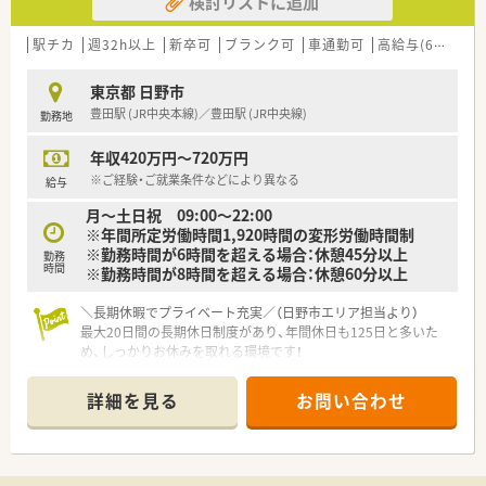
検討リストに追加
【求人情報について】
■勤務時間は16時半までで残業もほぼなく
駅チカ
週32h以上
新卒可
ブランク可
車通勤可
高給与(600万円以上)
プライベートの時間を十分に確保できます。
■年間休日は126日と大変多く、有給休暇も取得しやすい風土が
東京都 日野市
職場に根付いています。
豊田駅 (JR中央本線)／豊田駅 (JR中央線)
勤務地
■ご経験に応じて年収400万円から500万円を想定しており、賞
与も年2回支給されます。
年収420万円～720万円
■残業はほとんど発生しないため、多くの職員が定時で退勤する
ことが常態化しています。
※ご経験・ご就業条件などにより異なる
給与
月～土日祝 09:00～22:00
【こんな方にオススメ】
※年間所定労働時間1,920時間の変形労働時間制
■仕事と私生活の調和を大切にし、心身ともにゆとりを持って働
※勤務時間が6時間を超える場合：休憩45分以上
勤務
きたい方にオススメです。
時間
※勤務時間が8時間を超える場合：休憩60分以上
■精神科という専門分野でご自身のキャリアを築き、専門知識を
深めていきたい方に最適です。
＼長期休暇でプライベート充実／（日野市エリア担当より）
■安定した法人基盤のもとで長く働きたい方や通勤の利便性を
最大20日間の長期休日制度があり、年間休日も125日と多いた
求める方にも向いています。
め、しっかりお休みを取れる環境です！
＊------------------------------------------＊
詳細を見る
お問い合わせ
【店舗情報と応需状況について】
■JR中央線の豊田駅から徒歩3分の好立地に位置し、ショッピン
グモール内にあるため通勤にも便利です。
■主な応需科目は眼科ほか広域な面対応で、1日あたりの処方箋