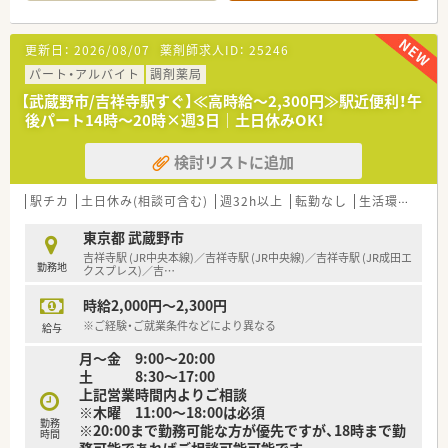
■一般的な院内業務だけでなく、チーム医療に重点を置き、院内
委員会積極参加等進んで学べる環境が整っております！
更新日：
2026/08/07
薬剤師求人ID：
25246
パート・アルバイト
調剤薬局
【武蔵野市/吉祥寺駅すぐ】≪高時給～2,300円≫駅近便利！午
後パート14時～20時×週3日｜土日休みOK！
検討リストに追加
駅チカ
土日休み(相談可含む)
週32h以上
転勤なし
生活環境充実
東京都 武蔵野市
吉祥寺駅 (JR中央本線)／吉祥寺駅 (JR中央線)／吉祥寺駅 (JR成田エ
勤務地
クスプレス)／吉
…
時給2,000円～2,300円
※ご経験・ご就業条件などにより異なる
給与
月〜金 9:00～20:00
土 8:30～17:00
上記営業時間内よりご相談
※木曜 11:00～18:00は必須
勤務
※20:00まで勤務可能な方が優先ですが、18時まで勤
時間