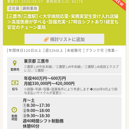
更新日：
2026/08/07
薬剤師求人ID：
80178
正社員
調剤薬局
【三鷹市/三鷹駅】＜大学病院応需・実務実習生受け入れ店舗
＞高度医療が学べる・設備充実・17時台シフトあり！経営も
安定のチェーン薬局
検討リストに追加
年間休日120日以上
週32h以上
未経験可
ブランク可
残業なし(ほぼなし含む)
東京都 三鷹市
三鷹駅 (JR中央本線)／三鷹駅 (JR中央線)／三鷹駅 (JR成田エクスプ
勤務地
レス)／三鷹駅
…
年収460万円～600万円
月給330,000円～420,000円
給与
※経験・年齢・役職・就業条件により考慮します ◆2026年9月より給
与支払いサイクルが変更と
…
月～土
①8:30～17:30
②9:00～18:00
③9:30～18:30
勤務
時間
週40時間シフト制勤務
休憩60分