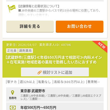
【店舗情報と応需状況について】
■JR中央線の三鷹駅からバスで約15分の場所に位置しており、
通勤しやすい立地です。
■1日約200枚の処方箋を応需し、大学病院門前のため内科や外
科をはじめとした総合科目を幅広く扱っています。
詳細を見る
お問い合わせ
■常勤薬剤師6名、非常勤薬剤師6名、事務員5名の計17名体制
で、余裕を持って業務にあたれます。
【募集背景と求める人物像について】
更新日：
2026/08/07
薬剤師求人ID：
40706
■今回の募集は、処方箋枚数増加に伴う増員募集であり、組織体
制を強化することが目的です。
正社員
調剤薬局
■20代から30代半ばの若手薬剤師を歓迎しており、調剤未経験
【武蔵野市/三鷹駅】≪年収650万円まで相談可≫内科メイン
者も応募可能です。
＋在宅実施！地域密着の薬局で勤務したい方におすすめ
■経験よりも人柄を重視しており、責任感を持って業務に取り組
める方を求めています。
検討リストに追加
【やりがい/おすすめポイント】
■かかりつけや在宅業務のノルマが一切設定されていないため、
駅チカ
週32h以上
転勤なし
高給与(600万円以上)
教育制度あり
純粋に患者様の健康を第一に考えた対応ができます。
■処方箋1枚あたりの単価が全国平均より高く、重い疾患の処方
東京都 武蔵野市
箋も扱うため、専門性の高いスキルが身につきます。
三鷹駅 (JR中央本線)／三鷹駅 (JR中央線)／三鷹駅 (JR成田エクスプ
勤務地
■転居を伴う異動がなく、住み慣れた地域で腰を据えて長く働き
レス)／三鷹駅
…
続けられる安定感は他社にはない大きな強みです。
年収500万円～650万円