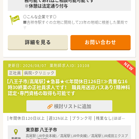
務可能であればご相談可能可能です
※休憩は法定通り付与
◎こんな企業です◎
■吉祥寺駅すぐの立地に開局して23年の地域に根差した薬局で
す
■お客様のこころと身体の健康を自分の家族のように考え、健康
な毎日のお手伝いをさせていただくことを使命としています
詳細を見る
お問い合わせ
■備蓄医薬品は2,600品目以上！どんな処方箋にも対応すべく、多
くの医薬品を取り揃えています
■オンライン服薬指導も行っています
■定着率が高く、従業員満足も高い企業です
更新日：
2026/08/07
薬剤師求人ID：
10108
◎薬局について◎
正社員
病院・クリニック
■吉祥寺駅徒歩1分！駅から一番近い薬局
【八王子市/高尾駅】★急募★≪年間休日126日！≫貴重な16
■近くのクリニックのほか、駅前のため面対応で様々な処方を見
時30終業の正社員求人です！ 職員用送迎バスあり！精神科
るとこができる環境です
認定・専門資格の取得も可能です
1日の処方箋枚数は約60枚、薬剤師2名体制です
検討リストに追加
年間休日120日以上
週32h以上
ブランク可
残業なし(ほぼなし含む)
東京都 八王子市
高尾駅 (JR中央本線)／高尾駅 (JR中央線)／高尾駅 (JR成田エクスプ
勤務地