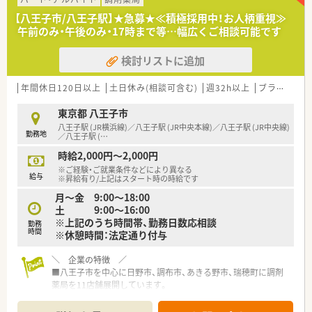
■体制面では薬剤師が8名在籍しており、スタッフ同士で助け合
【八王子市/八王子駅】★急募★≪積極採用中！お人柄重視≫
いながら円滑に日常業務を進めています。
午前のみ・午後のみ・17時まで等…幅広くご相談可能です
【募集背景と求める人物像について】
検討リストに追加
■調剤体制のさらなる強化と質の高い医療サービスの提供を目
指し、新たに正社員の薬剤師を募集しています。
■これまでの保険調剤経験や管理薬剤師としてのスキルを活か
年間休日120日以上
土日休み(相談可含む)
週32h以上
ブランク可
し、即戦力として活躍できる方を歓迎いたします。
■患者様とのコミュニケーションを大切にし、周囲のスタッフと
東京都 八王子市
協力しながら明るく柔軟に対応できる方が適しています。
八王子駅 (JR横浜線)／八王子駅 (JR中央本線)／八王子駅 (JR中央線)
勤務地
／八王子駅 (
…
【こんな取り組みをしています】
時給2,000円～2,000円
■サプリメントバーやヘルスケアラウンジの開設など、健康寿命
※ご経験・ご就業条件などにより異なる
を延ばす次世代型店舗の構築を積極的に進めています。
給与
※昇給有り/上記はスタート時の時給です
■最新の錠剤監査システムや音声入力システムを全店に導入し、
月～金 9:00～18:00
医療安全の確保と対人業務の拡充に注力しています。
土 9:00～16:00
■女性活躍推進に力を入れており、厚生労働大臣より「えるぼ
※上記のうち時間帯、勤務日数応相談
勤務
し」の最高位認定を受けるなど労働環境を整備しています。
時間
※休憩時間：法定通り付与
【法人特徴について】
＼ 企業の特徴 ／
■美と健康の分野で地域社会に貢献することを目指し、全国に多
■八王子市を中心に日野市、調布市、あきる野市、瑞穂町に調剤
数のドラッグストアを展開する大手法人です。
薬局を11店舗展開しています。
■調剤併設型店舗の展開を積極的に推進しており、医療色の強い
転居を伴う異動もなく地域に密着しご勤務することができま
安定した経営基盤と実績を誇っています。
す。
■社員同士が互いをリスペクトし合う風通しの良い社風が根付