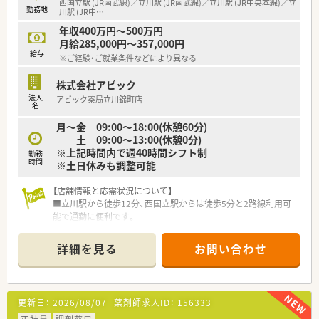
西国立駅 (JR南武線)／立川駅 (JR南武線)／立川駅 (JR中央本線)／立
■育児休業は最大3年間取得でき、小学校卒業まで利用できる時
勤務地
川駅 (JR中
…
短勤務など子育てとの両立環境も万全です。
■残業が発生した場合でも各種手当がしっかりと支給されるた
年収400万円～500万円
め、適切な労務管理のもとで勤務できます。
月給285,000円～357,000円
給与
※ご経験・ご就業条件などにより異なる
株式会社アビック
法人
アビック薬局立川錦町店
名
月～金 09:00～18:00(休憩60分)
土 09:00～13:00(休憩0分)
※上記時間内で週40時間シフト制
勤務
時間
※土日休みも調整可能
【店舗情報と応需状況について】
■立川駅から徒歩12分、西国立駅からは徒歩5分と2路線利用可
能で通勤に便利です。
■近隣の総合病院門前であり、内科や外科、小児科など幅広い総
合科目を応需しています。
詳細を見る
お問い合わせ
■処方箋は1日あたり平均40枚から60枚程度で、現在はパート薬
剤師3名体制で運営中です。
【勤務実態について】
更新日：
2026/08/07
薬剤師求人ID：
156333
■年間休日は123日と充実しており、日曜祝日のほかシフトによ
る固定休を取得できます。