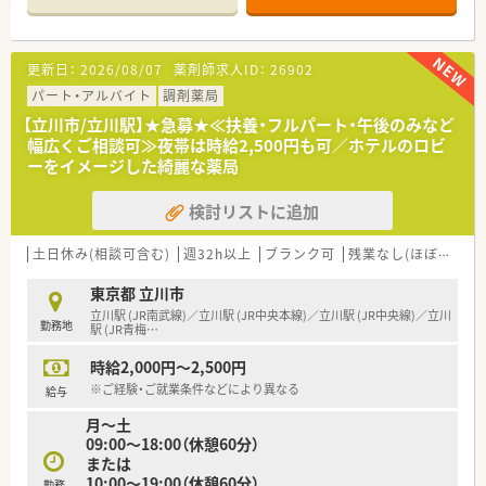
す。
【こんな取り組みをしています】
更新日：
2026/08/07
薬剤師求人ID：
26902
■患者さん一人あたりの処方箋対応枚数を平均25枚に設定し、
丁寧な対応を心がけています。
パート・アルバイト
調剤薬局
■電話やLINEでの健康相談に積極的に対応し、地域貢献とファ
【立川市/立川駅】★急募★≪扶養・フルパート・午後のみなど
ン作りに注力しています。
幅広くご相談可≫夜帯は時給2,500円も可／ホテルのロビ
■薬剤師が現場を取りまとめる体制で、薬剤師目線での運営が徹
ーをイメージした綺麗な薬局
底されています。
検討リストに追加
【店舗情報と応需状況について】
■立川駅から徒歩2分の駅チカに位置し、通勤に大変便利な調剤
薬局です。
土日休み(相談可含む)
週32h以上
ブランク可
残業なし(ほぼなし含む)
■心療内科をメインに、婦人科、皮膚科など複数科目を1日70～
80枚応需しています。
東京都 立川市
■薬剤師は常勤2名、パート1名の常時3名体制で、事務と調剤補
立川駅 (JR南武線)／立川駅 (JR中央本線)／立川駅 (JR中央線)／立川
勤務地
助も在籍しています。
駅 (JR青梅
…
時給2,000円～2,500円
【募集背景と求める人物像について】
■処方箋枚数増加に伴う新規開設のための増員募集で、新たな仲
※ご経験・ご就業条件などにより異なる
給与
間を求めています。
月～土
■地域に根ざした薬局で、患者さん一人ひとりと丁寧に向き合い
09:00～18:00（休憩60分）
たい方を歓迎します。
または
■チームワークを大切にし、協力して業務に取り組める意欲のあ
10:00～19:00（休憩60分）
る方を求めています。
勤務