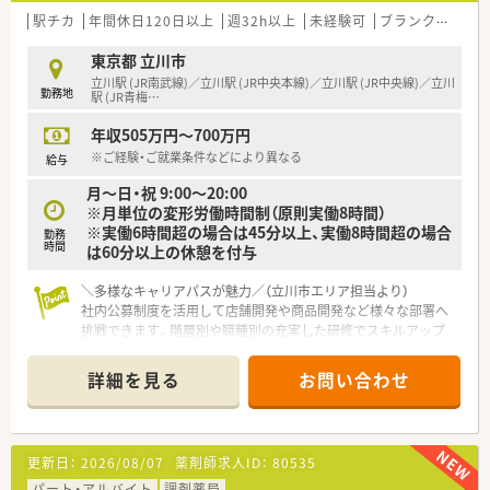
＼海外で働きたい方にもオススメ／
駅チカ
年間休日120日以上
週32h以上
未経験可
ブランク可
高給
※もちろん「日本のみで就業したい」という方も歓迎です！
■海外事業も展開しており、薬剤師として海外で活躍出来るチャ
東京都 立川市
ンスあり！
立川駅 (JR南武線)／立川駅 (JR中央本線)／立川駅 (JR中央線)／立川
勤務地
■国際医療に興味のある方歓迎（カンボジア、今後タイやベトナ
駅 (JR青梅
…
ムも予定）
年収505万円～700万円
■海外希望のある方は入社後、同病院にて基本的な研修を受けて
頂きます。
※ご経験・ご就業条件などにより異なる
給与
その後関連法人に転籍し海外の病院でのご勤務が可能です。
月～日・祝 9:00～20:00
※月単位の変形労働時間制（原則実働8時間）
＼福利厚生について／
※実働6時間超の場合は45分以上、実働8時間超の場合
■職員寮（単身者用）あり！
勤務
時間
は60分以上の休憩を付与
■賃貸契約者かつ世帯主向けに住宅手当の支給あり！
■病院から徒歩3分の場所に託児所があり、病児保育も対応して
＼多様なキャリアパスが魅力／（立川市エリア担当より）
います。
社内公募制度を活用して店舗開発や商品開発など様々な部署へ
挑戦できます。階層別や職種別の充実した研修でスキルアップ
＼学会発表も盛んです／
を強力に支援します。
■各種学会にて年数題の発表を行っています。
＊------------------------------------------＊
■発表者はもちろんのこと、参加者にも費用補助があります。
詳細を見る
お問い合わせ
■その他の院外で行われる勉強会にも参加される方も多くいら
【店舗情報と応需状況について】
っしゃいます。
■最寄り駅である立川駅から徒歩1分の好立地に位置しており、
通勤アクセスが非常に抜群な店舗です。
更新日：
2026/08/07
薬剤師求人ID：
80535
■特定の医療機関に限定しない面対応を行っており、1日あたり
平均100枚の処方箋に応需しています。
パート・アルバイト
調剤薬局