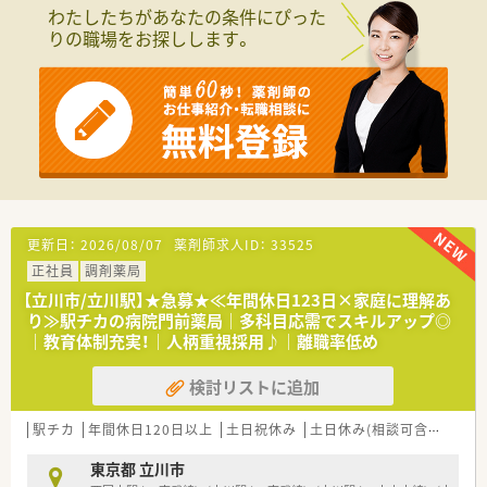
応需枚数は80〜100枚程度となります。
わたしたちがあなたの条件にぴった
■人員体制は薬剤師8名と事務3名が在籍しており、複数名体制
りの職場をお探しします。
で手厚く業務を行える職場環境です。
【募集背景と求める人物像について】
■サービス体制の更なる強化と事業拡大に伴う増員募集で、明る
く前向きに業務へ取り組める方を求めます。
■地域の皆様の健康維持に貢献したい方や、患者様との親身なコ
ミュニケーションを大切にできる方を歓迎します。
■チームワークを意識しながら、周囲のスタッフと協力して円滑
に業務を進められる方が向いています。
【法人特徴について】
更新日：
2026/08/07
薬剤師求人ID：
33525
■日本全国および海外にも展開する日本最大級の小売事業基盤
正社員
調剤薬局
を持ち、非常に安定した経営環境を誇ります。
■調剤併設型の店舗を中心に展開し、医療機関と連携した地域密
【立川市/立川駅】★急募★≪年間休日123日×家庭に理解あ
着のヘルスケアステーションを目指しています。
り≫駅チカの病院門前薬局｜多科目応需でスキルアップ◎
■セルフメディケーションの推進や在宅医療への取組など、時代
｜教育体制充実！｜人柄重視採用♪｜離職率低め
のニーズに合わせた挑戦を続ける企業です。
■ご経験や就業条件により年収420万円〜720万円までの幅で提
検討リストに追加
示があり、実績がしっかり評価されます。
駅チカ
年間休日120日以上
土日祝休み
土日休み(相談可含む)
週3
【勤務実態について】
■年間休日は120～125日確保されており、長期休日制度を活用
東京都 立川市
して海外旅行などを楽しむことも可能です。