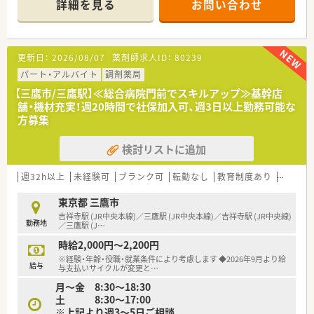
詳細を見る
お問い合わせ
■調剤薬局事業以外にも介護事業の関連会社を運営しており、安
いており、自由度の高い挑戦を応援する風土があります。
定した経営基盤がございます。
■病院門前、面対応店舗、在宅メイン店舗など様々な店舗にてご
経験が積むことができます。
更新日：
2026/08/07
薬剤師求人ID：
80239
■在宅医療も以前から積極的に取り組み、八王子市において最も
施設・在宅が多く地域に根ざした展開を行っております。
パート・アルバイト
調剤薬局
■門前のドクターとも良い信頼関係ができているため疑義照会
【三鷹市/三鷹駅】≪総合病院門前でスキルアップ≫基幹店
等もしやすく
舗・機材充実！週20時間で社保加入可、週3日以上勤務可能な
勉強会も処方元と行うなどストレスなくご勤務ができます。
方募集
■一般薬剤師から薬局長（管理薬剤師）というキャリアだけでな
く、
検討リストに追加
複数ある専門チーム活動の要職のポジションもあり
チャレンジしたいという自主性を大事にしてくれる社風がご
ざいます。
週32h以上
未経験可
ブランク可
転勤なし
教育制度あり
総合科
■研修制度は3ヶ月に1回メーカーの講師を招いての外部研修あ
り。
東京都 三鷹市
教育チーム主体のOJT研修、勉強会（各店舗）。e-learningは全
吉祥寺駅 (JR中央本線)／三鷹駅 (JR中央本線)／吉祥寺駅 (JR中央線)
勤務地
額会社負担です。
／三鷹駅 (J
…
■1店舗辺りの人員が多く、本部付けの薬剤師も配置している
時給2,000円～2,200円
為、
※経験・年齢・役職・就業条件により考慮します ◆2026年9月より給
お休みが取りやすくライフワークバランスのよい会社です。
給与
与支払いサイクルが変更と
…
■年間休日125日程度！
月～金 8:30～18:30
有給休暇取得率は80％以上！
土 8:30～17:00
残業は月10時間程度！
※上記より週3～5日ご相談
仕事とお休みのメリハリが効きワークライフバランスがとれ