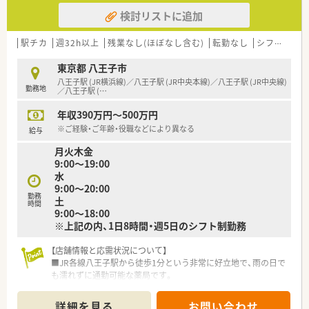
検討リストに追加
【職場環境と雰囲気】
■ 社員同士の仲が非常に良く、活発な意見交換ができる風通し
の良い職場環境が特徴です。
駅チカ
週32h以上
残業なし(ほぼなし含む)
転勤なし
シフト制
■ 正社員が7名活躍しており、常時8～9名の薬剤師体制で安心し
て業務に取り組めます。
東京都 八王子市
■ 事務員も常時5～6名在籍しているため、薬剤師は調剤業務に
八王子駅 (JR横浜線)／八王子駅 (JR中央本線)／八王子駅 (JR中央線)
勤務地
集中しやすい体制が整っています。
／八王子駅 (
…
年収390万円～500万円
※ご経験・ご年齢・役職などにより異なる
給与
月火木金
9:00～19:00
水
9:00～20:00
勤務
土
時間
9:00～18:00
※上記の内、1日8時間・週5日のシフト制勤務
【店舗情報と応需状況について】
■JR各線八王子駅から徒歩1分という非常に好立地で、雨の日で
も濡れずに通勤可能な薬局です。
■脳外科や内科、整形外科、小児科など幅広い診療科目を応需し
ており、1日平均150〜180枚の処方箋に対応しています。
詳細を見る
お問い合わせ