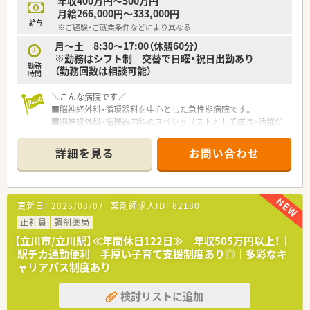
年収400万円～500万円
月給266,000円～333,000円
＼こんな方におすすめです／
給与
※ご経験・ご就業条件などにより異なる
◎病院でご勤務したい方、病院経験をお持ちの方。
◎精神科医療の分野を学びたい方。
月～土 8:30～17:00（休憩60分）
◎ワークライフバランスを重視して働きたい方。
※勤務はシフト制 交替で日曜・祝日出勤あり
勤務
（勤務回数は相談可能）
時間
＼こんな病院です／
■脳神経外科・循環器科を中心とした急性期病院です。
■脳神経外科・循環器内科のスペシャリストとして成長・活躍が
出来る環境です。
■オリジナルの電子カルテ導入を導入しているため、レントゲン
詳細を見る
お問い合わせ
や医師の所見も閲覧することが可能です。
■患者情報もしっかり管理・共有されており患者様に合わせた服
薬が可能です。
■委員会活動にも積極参加など、コメディカルの方達と協力しな
更新日：
2026/08/07
薬剤師求人ID：
82180
がら、責任ある仕事に携わることができます！
■デジタルホスピタル
正社員
調剤薬局
⇒大手IT企業と共同研究し、不穏行動の予兆検知や誤嚥性肺炎の
【立川市/立川駅】≪年間休日122日≫ 年収505万円以上！｜
予兆検知などが可能となりました。
駅チカ通勤便利｜手厚い子育て支援制度あり◎｜多彩なキ
■最先端の医療システム構築にも携わることが可能です。
ャリアパス制度あり
■チーム医療も学ばエル環境です。特にNST（栄養サポートチー
ム）、ICT（感染制御チーム）、褥創委員会には積極的に薬剤師も関
検討リストに追加
わっています。