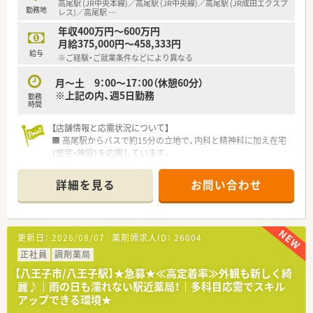
高尾駅 (JR中央本線)／高尾駅 (JR中央線)／高尾駅 (JR成田エクスプ
勤務地
レス)／高尾駅
…
年収400万円～600万円
月給375,000円～458,333円
給与
※ご経験・ご就業条件などにより異なる
月～土 9：00～17：00（休憩60分）
※上記の内、週5日勤務
勤務
時間
【店舗情報と応需状況について】
■ 高尾駅からバスで約15分の立地で、内科と精神科に加え在宅
（居宅・施設）を応需しています。
■ 処方箋応需枚数は外来と在宅を合わせて1日あたり160枚と非
常に多忙な店舗です。
詳細を見る
お問い合わせ
■ 薬剤師は常勤9名、パート4名、事務員は常勤3名、パート6名で
協力し合って業務を行っています。
【法人特徴について】
更新日：
2026/08/07
薬剤師求人ID：
26004
■ 八王子市内で複数店舗を展開しており、地域に根差した薬局
運営を行っているグループです。
正社員
調剤薬局
■ 地域連携薬局および健康サポート薬局の認定を取得し、国の
【八王子市/八王子駅】★急募★≪高定着率≫外観も新しく綺
指針に沿った薬局作りを進めています。
麗♪｜雨の日も濡れない駅近薬局！｜多科目応需でスキル
■ 八王子薬剤師会に所属し、高尾地区を活性化させるための地
アップできる環境★
域連携を積極的に強化しています。