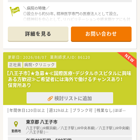
から厚い信頼を寄せられている企業です。
■調剤薬局運営のほか、ドラッグストアや介護福祉事業など幅広
＼病院の特徴／
い医療福祉サービスを展開しています。
◎設立から約50年。精神医学専門の医療法人として設立。
■東京都や埼玉県、神奈川県に30店舗以上を構え、地域のインフ
◎精神科を中心として、リハビリテーションや終末期ケアにも対
ラとして安定した経営を続けています。
応。
◎広範囲の医療を提供する新しい精神科医療に取り組んでいま
詳細を見る
お問い合わせ
す。
◎患者様やご家族、社会のニーズに応えるべく
専門的知識と高度な技術、そして豊かな感性を大切にしていま
す。
更新日：
2026/08/07
薬剤師求人ID：
86120
◎現在は病院の他、精神科クリニック、グループホーム、
訪問看護ステーション等も運営しております。
正社員
病院・クリニック
◎京王八王子駅(北口)／JR高尾駅(北口)より、送迎バスがござい
【八王子市】★急募★≪国際医療・デジタルホスピタルに興味
ます。
ある方歓迎≫ご希望者には海外で働けるチャンスあり！
◎マイカー通勤も可能です
保育所あり
＼働き方の特徴／
検討リストに追加
◎日勤のみ！16時50分までの勤務です。
◎プライベート重視派にもおすすめ。
◎薬剤師を多めに配置しており、薬剤管理指導業務に力を入れて
年間休日120日以上
週32h以上
ブランク可
残業なし(ほぼなし含む)
います。
◎有給消化率も高く、ワークライフバランス重視な方にもオスス
東京都 八王子市
メです。
八王子駅 (JR横浜線)／八王子駅 (JR中央本線)／八王子駅 (JR中央線)
勤務地
◎年齢層も幅広く、経験の少ない方でも安心してご就業いただけ
／八王子駅 (
…
ます。