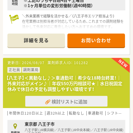
勤務
みや不安を解消しやすい仕組みです。
時間
※1ヶ月単位の変形労働制（週40時間）
＼外来業務で経験を活かせる／（八王子市エリア担当より）
在宅業務は別担当者が対応しているため、これまでの調剤経験を
活かして外来対応に専念したい方へおすすめの環境です。
＊------------------------------------------＊
詳細を見る
お問い合わせ
【店舗情報と応需状況について】
■JR各線の八王子駅から徒歩3分という好立地にあり、悪天候の
日でもストレスなく快適に通勤ができる調剤薬局です。
■処方箋は内科40％、糖尿病内科30％、心療内科20％、その他面
更新日：
2026/08/07
薬剤師求人ID：
101282
対応20％と、幅広い内容をバランスよく応需しています。
■近隣の内科クリニックが人気のため、処方箋枚数は1日あたり
正社員
調剤薬局
80枚から90枚ほどにのぼり着実に成長を続けています。
【八王子】＜異動なし♪＞車通勤可｜希少な18時台終業！｜
■かかりつけ件数などに対する各種ノルマは一切設定されてい
外来対応がメイン♪｜年収550万円相談可★｜水日祝固定
ないため、患者様へ必要なサービスを安心して提供できます。
休みで休日の予定も調整しやすい環境です！
【職場環境と雰囲気】
検討リストに追加
■薬剤師は全員が女性スタッフで構成されており、20代から60
代にいたるまで幅広い年齢層のメンバーが活躍しています。
■管理薬剤師は非常に責任感のある方で周囲からの信頼も厚く、
年間休日120日以上
週32h以上
転勤なし
車通勤可
シフト制
大
スタッフ同士も互いにフォローし合える良好な雰囲気です。
■ビルの1階が店舗スペース、2階が広々とした休憩室として確保
東京都 八王子市
されており、お昼休憩時などは快適にリフレッシュできます。
八王子駅 (JR横浜線)／八王子駅 (JR中央本線)／八王子駅 (JR中央線)
勤務地