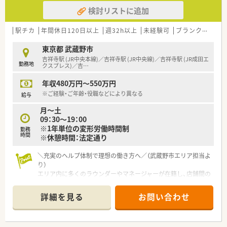
検討リストに追加
【法人特徴について】
■東京都八王子市内に特化して調剤薬局を運営しているため、地
域密着型の経営を行っており転勤の心配も一切ございません。
駅チカ
年間休日120日以上
週32h以上
未経験可
ブランク可
転
■勤続年数の長い社員が非常に多く在籍しており、経験豊富なス
タッフが揃っているため離職率が低く安定しているのが特徴で
東京都 武蔵野市
す。
吉祥寺駅 (JR中央本線)／吉祥寺駅 (JR中央線)／吉祥寺駅 (JR成田エ
勤務地
■ドクターとの信頼関係が厚いため、疑義照会などもスムーズに
クスプレス)／吉
…
行うことができ、薬剤師としての職能を発揮しやすい職場です。
年収480万円～550万円
【勤務実態について】
※ご経験・ご年齢・役職などにより異なる
給与
■水曜日が固定のお休みとなっているため、平日に予定を立てや
月～土
すく、ワークライフバランスを重視したい方には最適な職場で
09：30～19：00
す。
※1年単位の変形労働時間制
■門前の受付が18時に終了するため、患者様の切れが良く、閉局
勤務
時間
※休憩時間：法定通り
後の残業も少ないため18時台には退勤できることが多いです。
■勤怠管理は1分単位で厳密に行われており、サービス残業がな
＼充実のヘルプ体制で理想の働き方へ／（武蔵野市エリア担当よ
いため、働いた分だけしっかりと評価される仕組みが整っていま
り）
す。
エリア内に多くのラウンダーやマネージャーが在籍し、店舗間の
フォロー体制が万全です。有給取得率100％で残業も月5時間前
後と少なめなため、私生活を大切にできます。
詳細を見る
お問い合わせ
＊------------------------------------------＊
【店舗情報と応需状況について】