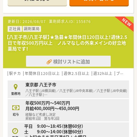
■薬剤師は常時4名から5名体制で、事務員も含めて周囲と連携
しながら落ち着いて業務に臨めます。
【募集背景と求める人物像について】
更新日：
2026/08/07
薬剤師求人ID：
155876
■組織体制の強化を目的とした増員募集であり、周囲と協力して
誠実に業務へ取り組める方を募ります。
正社員
調剤薬局
■スキルや経験よりもコミュニケーション能力を重視し、患者様
【八王子市/八王子駅】★急募★年間休日120日以上！週休2.5
に優しく寄り添える方を歓迎します。
日で年収500万円以上 ノルマなしの外来メインの好立地
■チームワークを大切にしながら現場を盛り上げてくれる方を
薬局です！
歓迎しています。
検討リストに追加
【勤務実態について】
■年間休日は118日確保されており、夏季と冬季にそれぞれ5日
間の休暇を取得できる体制があります。
駅チカ
年間休日120日以上
週休2.5日以上
週32h以上
ブランク可
■1日の平均処方箋枚数は薬剤師1人につき20枚程度と、ゆとり
を持って正確な調剤が行える環境です。
東京都 八王子市
■残業代は1分単位で支給されるため、努力が正当に評価され、
八王子駅 (JR横浜線)／八王子駅 (JR中央本線)／八王子駅 (JR中央線)
勤務地
サービス残業とは無縁の職場環境です。
／八王子駅 (
…
年収500万円～540万円
【職場環境と雰囲気】
月給400,000円～450,000円
■人当たりの良い穏やかなスタッフが多く、分からないことも相
給与
経験など考慮し決定
談しやすいアットホームな雰囲気です。
昇給年1回 賞与年2回
■忙しすぎずゆとりを持って患者様と接することができるため、
平日 9:00～18:45（休憩60分）
入社後のギャップが少ないのが特徴です。
土 9:00～14:00（休憩60分）
■本部人事部による定期的なフォロー面談が実施されており、悩
※上記のうち平日週4日＋土曜日