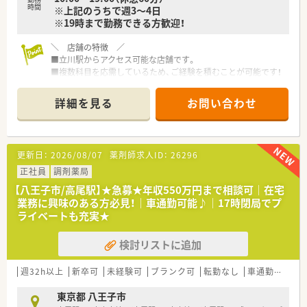
時間
※上記のうちで週3～4日
※19時まで勤務できる方歓迎！
＼ 店舗の特徴 ／
■立川駅からアクセス可能な店舗です。
■複数科目を応需しているため、ご経験を積むことが可能です！
■外来の他、在宅(居宅・施設)も行っています。
■従業員の方も気さくな方ばかりなので、すぐに馴染むことので
詳細を見る
お問い合わせ
きる環境です。
＼ 企業の特徴 ／
■立川市を中心に3店舗ほどの店舗を展開している薬局です
更新日：
2026/08/07
薬剤師求人ID：
26296
■「薬剤師として、薬局として、地域の方々に何が出来るか？」と
いう視点で
正社員
調剤薬局
取り組みを行っており、患者様からの信頼も厚い会社です。
【八王子市/高尾駅】★急募★年収550万円まで相談可｜在宅
■スタッフ同士和気あいあいとしており、しっかり話し合える環
業務に興味のある方必見！｜車通勤可能♪｜17時閉局でプ
境があります
ライベートも充実★
現場の意見も反映されやすく、やりがいにも繋がっています
検討リストに追加
週32h以上
新卒可
未経験可
ブランク可
転勤なし
車通勤可
高給
東京都 八王子市