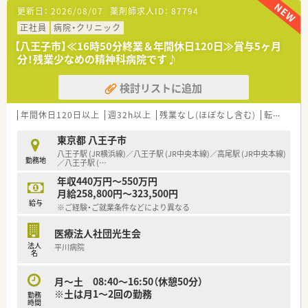
■最寄り駅の吉祥寺駅から徒歩3分という、毎日の通勤に大変便
更新日：
2026/08/07
薬剤師求人ID：
87794
利な好立地にある調剤薬局となります。
■処方箋は1日平均約70枚で、内科や産婦人科を中心に様々な科
正社員
病院・クリニック
目を面で応需している店舗です。
【八王子市】≪16時50分終業＆年間休日120日≫賞与5ヶ月
■基本的には薬剤師2名から3名と医療事務2名が在籍し、協力し
分！残業少なめの精神科病院です♪
ながら日々の業務に対応しています。
検討リストに追加
【募集背景と求める人物像について】
■今回は欠員補充ではなく、従業員のさらなる働きやすさや満足
度の向上を目指した増員募集となります。
年間休日120日以上
週32h以上
残業なし(ほぼなし含む)
転勤なし
■地域に密着した薬局で腰を据えて、周囲と良好なコミュニケー
ションを取りながら働ける方を求めます。
東京都 八王子市
■仕事と私生活にメリハリをつけ、将来的には管理薬剤師などの
八王子駅 (JR横浜線)／八王子駅 (JR中央本線)／高尾駅 (JR中央本線)
勤務地
役職を目指したい方も大歓迎です。
／八王子駅 (
…
年収440万円～550万円
【やりがい/おすすめポイント】
月給258,800円～323,500円
■エリアマネージャーが11名在籍しており、急な欠員時にも即
給与
※ご経験・ご就業条件などにより異なる
座にフォローが入る体制が大きな強みです。
■潤沢な人員配置により、有給休暇の取得率100％を継続して実
医療法人社団光生会
現できている点が非常におすすめとなります。
法人
平川病院
■住宅手当や財形貯蓄、会員制リゾート施設の利用など、大企業
名
並みの充実した福利厚生が用意されています。
月～土 08:40～16:50（休憩50分）
【法人特徴について】
※土は月1～2回の勤務
勤務
■吉祥寺を本拠地として創業80年以上の歴史を誇り、地域住民
時間