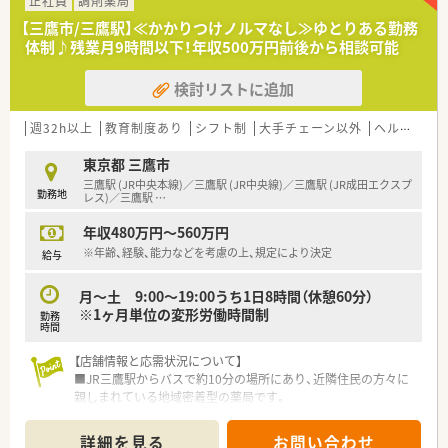
正社員
調剤薬局
■有給休暇の平均消化日数は11.8日と高く、夏季休暇や年末年始
【三鷹市/三鷹駅】≪かかりつけノルマなし≫ゆとりある勤務
休暇も取得可能です。
体制♪残業月9時間以下！年収500万円前後から相談可能
■全店舗の平均残業時間は月間約9.9時間程度と、ワークライフ
バランスを重視しています。
検討リストに追加
【こんな方にオススメ】
■創業から無借金経営を続ける安定企業で、長期的なキャリアを
週32h以上
教育制度あり
シフト制
大手チェーン以外
ヘルプ体制充実
築きたい方におすすめです。
■総合病院門前で専門性を高めたい方や、在宅医療、未病サポー
東京都 三鷹市
トに興味がある方に最適です。
三鷹駅 (JR中央本線)／三鷹駅 (JR中央線)／三鷹駅 (JR成田エクスプ
勤務地
■年間休日123日や残業少なめ、有給消化率の高さなど、私生活
レス)／三鷹駅
…
も大切にしたい方に適しています。
年収480万円～560万円
※年齢、経験、能力などを考慮の上、規定により決定
給与
月～土 9:00～19:00うち1日8時間（休憩60分）
※1ヶ月単位の変形労働時間制
勤務
時間
【店舗情報と応需状況について】
■JR三鷹駅からバスで約10分の場所にあり、近隣住民の方々に
親しまれている地域密着型の薬局です。
■主に内科や消化器科、眼科を応需し、施設在宅にも対応してお
り、1日平均80枚の処方を扱います。
詳細を見る
お問い合わせ