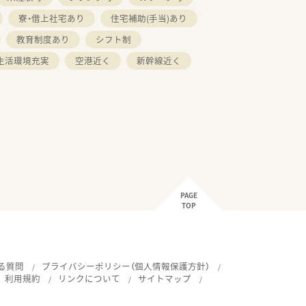
寮・借上社宅あり
住宅補助(手当)あり
教育制度あり
シフト制
生活環境充実
空港近く
新幹線近く
PAGE
TOP
る質問
プライバシーポリシー（個人情報保護方針）
利用規約
リンクについて
サイトマップ