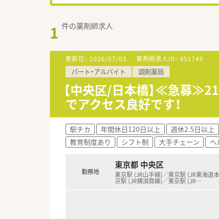
件の薬剤師求人
1
更新日：
2026/07/03
薬剤師求人ID：
451749
パート・アルバイト
調剤薬局
【中央区/日本橋】≪急募≫
でアクセス良好です！
駅チカ
年間休日120日以上
週休2.5日以上
教育制度あり
シフト制
大手チェーン
ヘ
東京都 中央区
勤務地
東京駅 (JR山手線)／東京駅 (JR東海道
京駅 (JR横須賀線)／東京駅 (JR
…