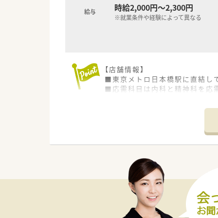
時給2,000円～2,300円
給与
※就業条件や経験によって異なる
【店舗情報】
■東京メトロ日本橋駅に直結し
■応需科目は内科と精神科を応需
【募集背景など】
■今後の店舗体制強化のための
合える意欲的な人材を求めてお
■20代から50代まで幅広い年
い。
【勤務について】
■９時00から21時00の勤務
■施設の対応も多くしているた
■今回は21時00までご勤務可
【職場環境と雰囲気など】