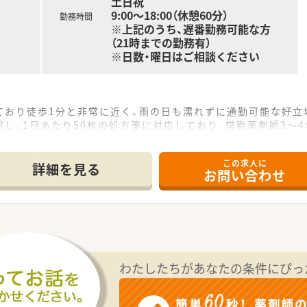
土日祝
9:00～18:00（休憩60分）
勤務時間
※上記のうち、遅番勤務可能な方
（21時までの勤務有）
※日数・曜日はご相談ください
ており徒歩1分と非常に近く、雨の日も濡れずに通勤可能な好立
し、1日あたり50枚の処方箋に対応しており、常勤薬剤師3～
この求人に
欠員補充の募集であり、即戦力としてご活躍いただける方を歓迎
詳細を見る
お問い合わせ
ります。
齢層を歓迎しており、40代までは未経験の方も随時相談可能な
であるため１日の中でも遅く来たり早く帰ったりと調整が可能で
め処方箋応需が安定しております。
わたしたちがあなたの条件にぴっ
能な方を募集しております。