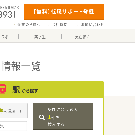
00
（祝日を除く）
【無料】転職サポート登録
企業の皆様へ
会社概要
お問い合わせ
マラボ
薬学生
支店紹介
人情報一覧
駅
から探す
条件に合う求人
与
を選ぶ
1
件を
検索する