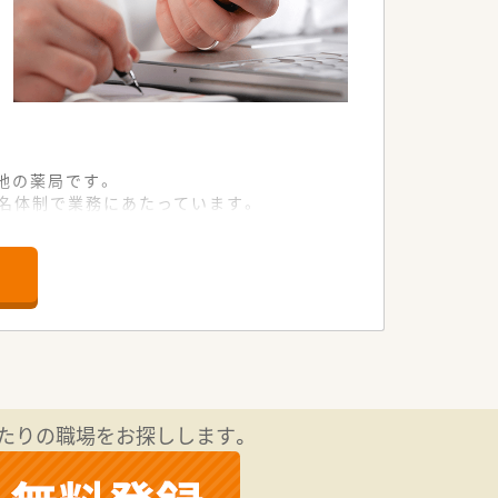
地の薬局です。
4名体制で業務にあたっています。
いたします。
ため、意欲のある方はぜひご応募くださ
す。
たりの職場をお探しします。