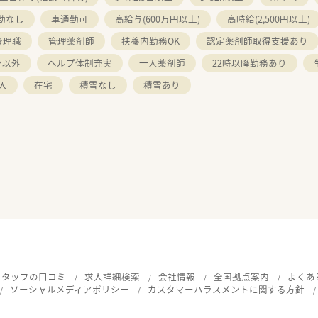
勤なし
車通勤可
高給与(600万円以上)
高時給(2,500円以上)
管理職
管理薬剤師
扶養内勤務OK
認定薬剤師取得支援あり
ン以外
ヘルプ体制充実
一人薬剤師
22時以降勤務あり
入
在宅
積雪なし
積雪あり
スタッフの口コミ
求人詳細検索
会社情報
全国拠点案内
よくあ
ソーシャルメディアポリシー
カスタマーハラスメントに関する方針