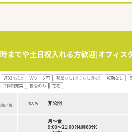
21時までや土日祝入れる方歓迎|オフィス
週32h以上
Ｗワーク可
残業なし(ほぼなし含む)
転勤なし
ルプ体制充実
夜間のみ
在宅
非公開
法人名
本線)／東
月～金
9:00～21:00（休憩60分）