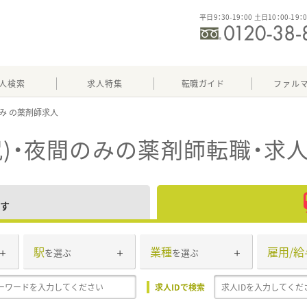
平日9：30-19：00 土日10：00-19：
人検索
求人特集
転職ガイド
ファル
のみ
)・夜間のみ
の薬剤師転職・求
す
駅
業種
雇用/給
を選ぶ
を選ぶ
求人IDで検索