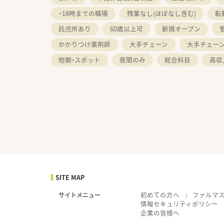
~18時までの職場
残業なし(ほぼなし含む)
転
託児所あり
60歳以上可
新規オープン
かかりつけ薬剤師
大手チェーン
大手チェー
短期・スポット
夜間のみ
総合科目
高収
SITE MAP
初めての方へ
ファルマ
サイトメニュー
情報セキュリティポリシー
企業の皆様へ