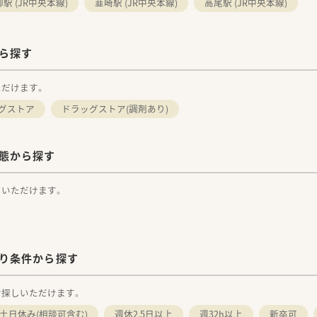
駅 (JR中央本線)
韮崎駅 (JR中央本線)
高尾駅 (JR中央本線)
から探す
ただけます。
グストア
ドラッグストア(調剤あり)
形態から探す
しいただけます。
わり条件から探す
お探しいただけます。
土日休み(相談可含む)
週休2.5日以上
週32h以上
新卒可