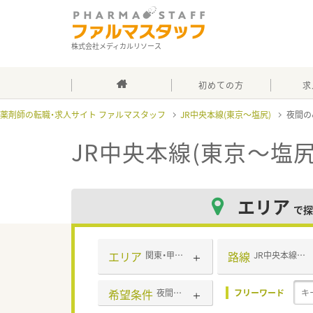
株式会社メディカルリソース
初めての方
求
薬剤師の転職・求人サイト ファルマスタッフ
JR中央本線(東京～塩尻)
夜間
JR中央本線(東京～塩尻
エリア
で探
エリア
路線
関東・甲信越・北陸
JR中央本線(東京～塩尻)
希望条件
夜間のみ
フリーワード