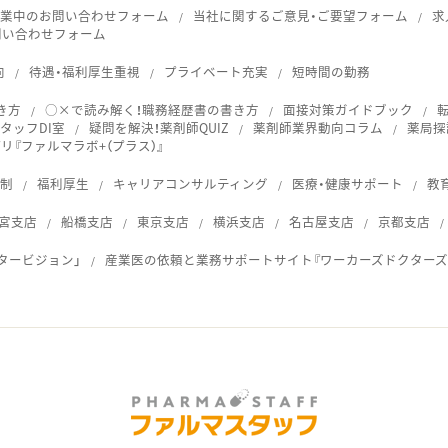
就業中のお問い合わせフォーム
当社に関するご意見・ご要望フォーム
求
問い合わせフォーム
向
待遇・福利厚生重視
プライベート充実
短時間の勤務
き方
○×で読み解く！職務経歴書の書き方
面接対策ガイドブック
タッフDI室
疑問を解決！薬剤師QUIZ
薬剤師業界動向コラム
薬局探
『ファルマラボ+（プラス）』
体制
福利厚生
キャリアコンサルティング
医療・健康サポート
教
宮支店
船橋支店
東京支店
横浜支店
名古屋支店
京都支店
タービジョン」
産業医の依頼と業務サポートサイト『ワーカーズドクターズ
ス