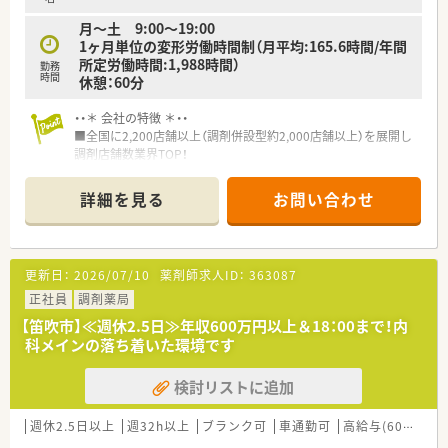
月～土 9:00～19:00
1ヶ月単位の変形労働時間制（月平均:165.6時間/年間
所定労働時間:1,988時間）
勤務
時間
休憩：60分
・・＊ 会社の特徴 ＊・・
■全国に2,200店舗以上（調剤併設型約2,000店舗以上）を展開し
調剤店舗数業界TOP！
■店舗拡大に伴いキャリアアップできるポジションが多数あり！
頑張り次第で高給与も可能！
詳細を見る
お問い合わせ
■経験や勤務コースによりますが、経験の少ない方でも500万前
半スタートと業界TOP水準！
■職種や職域に合わせ、豊富な社内研修や外部組織と連携した研
修を用意されています
更新日：
2026/07/10
薬剤師求人ID：
363087
■薬剤師が中心の会社だからこそ活躍できるキャリアパスが多
種多様に用意されています。
正社員
調剤薬局
■店舗拡大に伴い、エリアマネジャーや営業部長等のマネジメン
【笛吹市】≪週休2.5日≫年収600万円以上＆18：00まで！内
トのポジションも増えます。
科メインの落ち着いた環境です
■在宅や教育等の専門性を活かせるスペシャリストを目指すこ
とも可能です。
検討リストに追加
■その他にも、管理部門や商品部門等の本社スタッフなど活動領
域は多種多様です。
■在宅実施店舗は年々増加しており、在宅医療へもしっかりと関
週休2.5日以上
週32h以上
ブランク可
車通勤可
高給与(600万円以上)
わる事ができます。