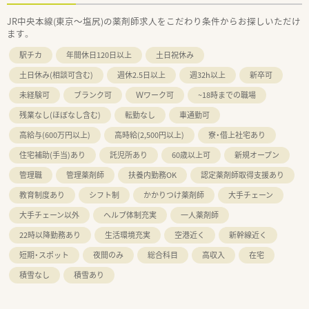
JR中央本線(東京～塩尻)の薬剤師求人をこだわり条件からお探しいただけ
ます。
駅チカ
年間休日120日以上
土日祝休み
土日休み(相談可含む)
週休2.5日以上
週32h以上
新卒可
未経験可
ブランク可
Ｗワーク可
~18時までの職場
残業なし(ほぼなし含む)
転勤なし
車通勤可
高給与(600万円以上)
高時給(2,500円以上)
寮・借上社宅あり
住宅補助(手当)あり
託児所あり
60歳以上可
新規オープン
管理職
管理薬剤師
扶養内勤務OK
認定薬剤師取得支援あり
教育制度あり
シフト制
かかりつけ薬剤師
大手チェーン
大手チェーン以外
ヘルプ体制充実
一人薬剤師
22時以降勤務あり
生活環境充実
空港近く
新幹線近く
短期・スポット
夜間のみ
総合科目
高収入
在宅
積雪なし
積雪あり