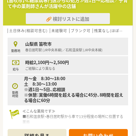
【笛吹市】≪糖尿病専門医からの処方≫週1日～応相談／子育
て中の薬剤師さんが活躍中の店舗
検討リストに追加
土日休み(相談可含む)
未経験可
ブランク可
残業なし(ほぼなし含む)
山梨県 笛吹市
春日居町駅 (JR中央本線)／石和温泉駅 (JR中央本線)
勤務地
時給2,100円～2,500円
ご経験により異なる
給与
月～金 8:30～18:00
土 8:30～13:00
※週1日～5日、応相談
勤務
※休憩：実働6時間を超える場合に45分、8時間を超え
時間
る場合に60分
≪こんな薬局です≫
■石和温泉駅・春日居町駅から車で13分程度の場所に位置する
薬局
■隣にある糖尿病クリニックからメインに処方箋を受けていま
す
詳細を見る
お問い合わせ