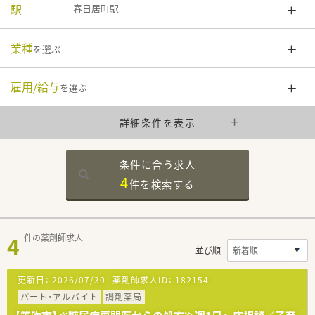
駅
春日居町駅
業種
を選ぶ
雇用/給与
を選ぶ
詳細条件を表示
条件に合う求人
4
件を
検索する
4
件の薬剤師求人
並び順
更新日：
2026/07/30
薬剤師求人ID：
182154
パート・アルバイト
調剤薬局