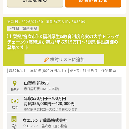
■その他にも近隣にあるクリニック・病院からも受けています
■高齢者専用住宅、有料老人ホームへ訪問し、薬の管理や指導を
行っています。
更新日：
2026/07/30
薬剤師求人ID：
583309
正社員
調剤薬局
【山梨県/笛吹市】≪福利厚生&教育制度充実の大手ドラッグ
チェーン≫高待遇が魅力/年収515万円～！調剤併設店舗の
募集です♪
検討リストに追加
週32h以上
高給与(600万円以上)
寮・借上社宅あり
住宅補助(手当)あり
山梨県 笛吹市
春日居町駅 (JR中央本線)
勤務地
年収530万円～700万円
月給355,000円～420,000円
給与
※経験や選択コースにより異なります
ウエルシア薬局株式会社
法人
ウエルシア 笛吹春日居小松店
名