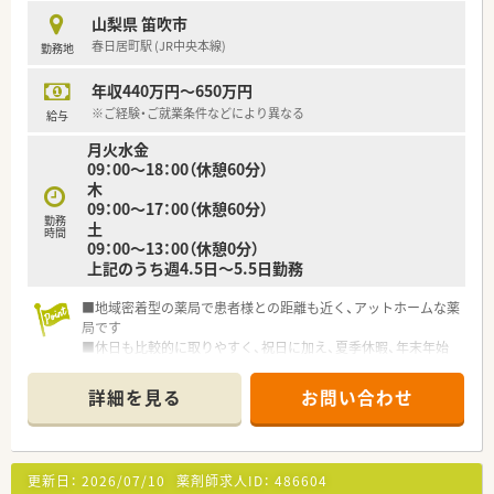
■育児休暇は3歳まで取得が可能で、時短制度は小学5年生まで
山梨県 笛吹市
時短勤務ができるよう変更予定です。
春日居町駅 (JR中央本線)
勤務地
■年間休日が120日とワークライフバランスが整っています
■日用品から常備薬まで、従業員割引制度など嬉しいメリットも
年収440万円～650万円
たくさんあります！
※ご経験・ご就業条件などにより異なる
給与
月火水金
09：00～18：00（休憩60分）
木
09：00～17：00（休憩60分）
勤務
土
時間
09：00～13：00（休憩0分）
上記のうち週4.5日～5.5日勤務
■地域密着型の薬局で患者様との距離も近く、アットホームな薬
局です
■休日も比較的に取りやすく、祝日に加え、夏季休暇、年末年始
休暇もございます。
■週休2.5日も相談可能
詳細を見る
お問い合わせ
更新日：
2026/07/10
薬剤師求人ID：
486604