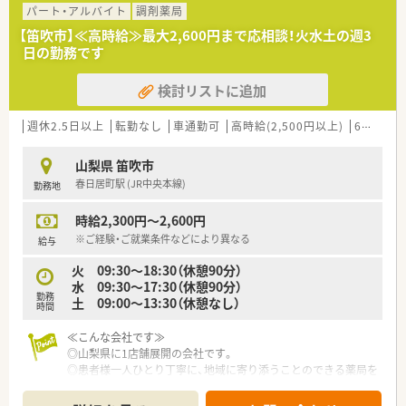
パート・アルバイト
調剤薬局
【笛吹市】≪高時給≫最大2,600円まで応相談！火水土の週3
日の勤務です
検討リストに追加
週休2.5日以上
転勤なし
車通勤可
高時給(2,500円以上)
60歳以上可
山梨県 笛吹市
春日居町駅 (JR中央本線)
勤務地
時給2,300円～2,600円
※ご経験・ご就業条件などにより異なる
給与
火 09:30～18:30（休憩90分）
水 09:30～17:30（休憩90分）
勤務
土 09:00～13:30（休憩なし）
時間
≪こんな会社です≫
◎山梨県に1店舗展開の会社です。
◎患者様一人ひとり丁寧に、地域に寄り添うことのできる薬局を
目指しております。
◎門前のドクターと関係性が構築できており、疑義照会等しやす