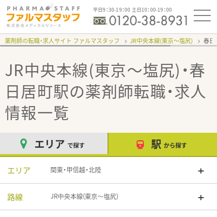
平日9：30-19：00 土日10：00-19：00
薬剤師の転職・求人サイト ファルマスタッフ
JR中央本線(東京～塩尻)
春日
JR中央本線(東京～塩尻)・春
日居町駅
の薬剤師転職・求人
情報一覧
エリア
駅
で探す
から探す
エリア
関東・甲信越・北陸
路線
JR中央本線(東京～塩尻)