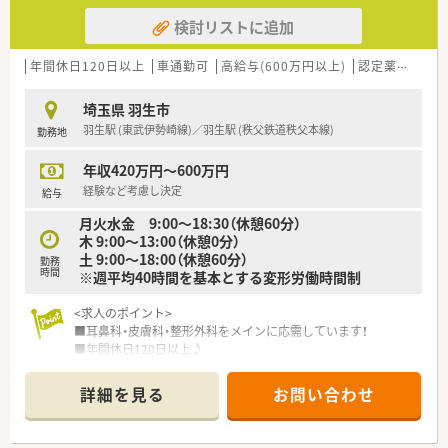
「患者様を大切にする心」「地域社会との関係を大切にする心」
検討リストに追加
「病院や取引先との関係を大切にする心」「社員とその家族を大
切にする心」
■健康診断・保養所・福利厚生倶楽部など、福利厚生が充実。安心
年間休日120日以上
車通勤可
高給与(600万円以上)
認定薬剤師取得支援あり
して活躍できるサポートがあります。
■研修体制も整っています。新人研修・OJT研修・集合研修・幹部
埼玉県 羽生市
研修など、会社として社員育成にも力を入れています。
羽生駅 (東武伊勢崎線)／羽生駅 (秩父鉄道秩父本線)
勤務地
■認定薬剤師資格取得のための「e-ラーニング補助」もしていま
す。
年収420万円～600万円
■年間休日120日以上でワークライフバランスも整っています。
■勤続5年ごとに公休として「リフレッシュ休暇」が5日間付与さ
経験など考慮し決定
給与
れます。
月火水金 9:00～18:30（休憩60分）
■5年に1度の頻度で社員旅行に行っており、社員間の交流を図
木 9:00～13:00（休憩0分）
るイベントも開催しています。
土 9:00～18:00（休憩60分）
勤務
時間
※週平均40時間を基本とする変形労働時間制
<求人のポイント>
■耳鼻科・皮膚科・整形外科をメインに応需しています！
■年間休日120日以上♪
■薬歴はiPadを1人1台付与！空いた時間にご自身のペースで薬歴
入職を進めることができます♪
詳細を見る
お問い合わせ
■福利厚生も充実♪リロクラブ・保養施設などの利用も可能☆
<こんな会社です>