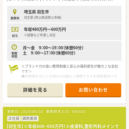
入し、調剤過誤防止に向けた取り組みにも積極的です。
■マネジメント型と専門性追求型のキャリアパスが目指せる環
埼玉県 羽生市
境です。
羽生駅 (秩父鉄道秩父本線)
勤務地
■家族やプライベートを大事にしながら働きたい方、キャリアを
磨きたい方皆様にお勧めです。
年収480万円～600万円
※経験など考慮し決定
給与
月～金 9：00～19：00（休憩60分）
土 9：00～17：00（休憩60分）
勤務
時間
＜ブランド力の高い教育制度と安心の福利厚生が魅力♪な会社
です＞
■首都圏を中心に全国650店舗以上展開する大手調剤薬局です。
■薬局業界で利益率No.1！
グループ会社の経営やDIビジネスなど、先進的な取り組みを積
詳細を見る
お問い合わせ
極的に行い
売り上げ右肩上がりの将来性のある会社です。
■教育制度は業界随一！
現場業務にすぐ活かせる5年間のeラーニングは業務時間内に
更新日：
2026/06/30
薬剤師求人ID：
696383
受講可能です。
■業界最多の外部認定資格取得者数！
正社員
調剤薬局
大学病院実務研修や病院勤務制度、在宅医療研修や認定取得強
【羽生市】≪年収600~650万円！≫皮膚科,整形外科メインで
化チームなど