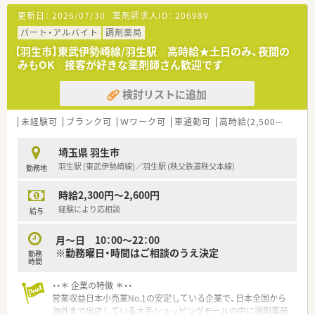
■埼玉県内で20店舗以上の調剤薬局を展開しており、患者様の
更新日：
2026/07/30
薬剤師求人ID：
206989
かかりつけ薬局となるように社員一同日々研鑽を重ねていま
す。
パート・アルバイト
調剤薬局
■クリニックや医院の門前に出店している割合が、地域の皆様と
【羽生市】東武伊勢崎線/羽生駅 高時給★土日のみ、夜間の
の触れ合いを大切にしながらお仕事できます。
みもOK 接客が好きな薬剤師さん歓迎です
■4つの心を大切にする会社でありたいと考えます。
「患者様を大切にする心」「地域社会との関係を大切にする心」
検討リストに追加
「病院や取引先との関係を大切にする心」「社員とその家族を大
切にする心」
■健康診断・保養所・福利厚生倶楽部など、福利厚生が充実。安心
未経験可
ブランク可
Ｗワーク可
車通勤可
高時給(2,500円以上)
して活躍できるサポートがあります。
■研修体制も整っています。新人研修・OJT研修・集合研修・幹部
埼玉県 羽生市
研修など、会社として社員育成にも力を入れています。
羽生駅 (東武伊勢崎線)／羽生駅 (秩父鉄道秩父本線)
勤務地
■認定薬剤師資格取得のための「e-ラーニング補助」もしていま
す。
時給2,300円～2,600円
■年間休日120日以上でワークライフバランスも整っています。
■勤続5年ごとに公休として「リフレッシュ休暇」が5日間付与さ
経験により応相談
給与
れます。
■5年に1度の頻度で社員旅行に行っており、社員間の交流を図
月～日 10：00～22：00
るイベントも開催しています。
※勤務曜日・時間はご相談のうえ決定
勤務
時間
・・＊ 企業の特徴 ＊・・
営業収益日本小売業No.1の安定している企業で、日本全国から
海外まで出店している大手ショッピングモールの中に調剤薬局