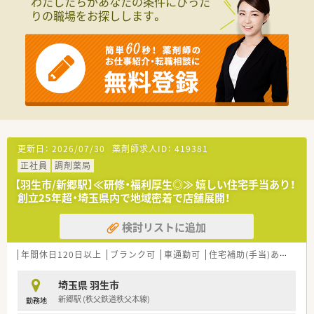
わたしたちがあなたの条件にぴった
す。
りの職場をお探しします。
■クリニックや医院の門前に出店している割合が、地域の皆様と
の触れ合いを大切にしながらお仕事できます。
■4つの心を大切にする会社でありたいと考えます。
「患者様を大切にする心」「地域社会との関係を大切にする心」
「病院や取引先との関係を大切にする心」「社員とその家族を大
切にする心」
■健康診断・保養所・福利厚生倶楽部など、福利厚生が充実。安心
して活躍できるサポートがあります。
■研修体制も整っています。新人研修・OJT研修・集合研修・幹部
研修など、会社として社員育成にも力を入れています。
■認定薬剤師資格取得のための「e-ラーニング補助」もしていま
更新日：
2026/07/30
薬剤師求人ID：
419381
す。
正社員
調剤薬局
■年間休日120日以上でワークライフバランスも整っています。
■勤続5年ごとに公休として「リフレッシュ休暇」が5日間付与さ
【羽生市/新郷駅】≪研修・福利厚生◎≫ 嬉しい住宅手当あり！
れます。
創立25年超・埼玉県内で地域密着で店舗展開！
■5年に1度の頻度で社員旅行に行っており、社員間の交流を図
るイベントも開催しています。
検討リストに追加
年間休日120日以上
ブランク可
車通勤可
住宅補助(手当)あり
教
埼玉県 羽生市
新郷駅 (秩父鉄道秩父本線)
勤務地