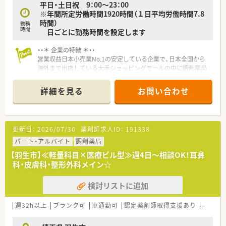
平日・土日祝 9：00～23：00
※年間所定労働時間1920時間（１日平均労働時間7.8
時間）
勤務
時間
日ごとに勤務時間を設定します
・・＊ 企業の特徴 ＊・・
営業収益日本小売業No.1の安定している企業で、日本全国から
海外まで出店している大手ショッピングモールの中に調剤薬局
を展開しています。
■面分業がメインのため、多くの医療機関から処方箋を応需して
詳細を見る
お問い合わせ
いるので、薬の品目数も多く、幅広い知識・スキルを磨くことが
できます。
■OTC併設店だからこそ『健康をトータルでサポート』できま
す。
更新日：
2026/07/30
薬剤師求人ID：
191338
※赤ちゃんからお年寄りまで健康相談を通じてセルフメディケ
ーション推進に貢献でき、カウンセリング力を身につけられる環
パート・アルバイト
調剤薬局
境です。
【羽生市】≪軽量科目×医療ビル型≫週4日～相談OK！耳鼻
※在宅医療への取り組みも積極的行っております。
科・皮膚科・整形外科メイン☆
■漢方の取り扱いを促進しており、普通の調剤薬局では扱ってい
ない種類の漢方も勉強できます。
検討リストに追加
■薬剤師としての専門制はもちろん、多様なキャリアを支援する
システムが整っています。
【例】管理薬剤師・店長・教育担当・エリア責任者・新規事業の立ち
週32h以上
ブランク可
車通勤可
認定薬剤師取得支援あり
教育制
上げ・バイヤー/商品開発等
■連続休暇 長期休日20日間制度があり！