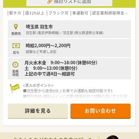
検討リストに追加
切にする心」
■健康診断・保養所・福利厚生倶楽部など、福利厚生が充実。安心
して活躍できるサポートがあります。
駅チカ
週32h以上
ブランク可
車通勤可
認定薬剤師取得支援あり
■研修体制も整っています。新人研修・OJT研修・集合研修・幹部
研修など、会社として社員育成にも力を入れています。
埼玉県 羽生市
■認定薬剤師資格取得のための「e-ラーニング補助」もしていま
羽生駅 (東武伊勢崎線)／羽生駅 (秩父鉄道秩父本線)
勤務地
す。
■年間休日120日以上でワークライフバランスも整っています。
時給2,000円～2,200円
■勤続5年ごとに公休として「リフレッシュ休暇」が5日間付与さ
れます。
経験など考慮し決定
給与
■5年に1度の頻度で社員旅行に行っており、社員間の交流を図
月火水木金 9:00～18:00（休憩60分）
るイベントも開催しています。
土 9:00～13:00（休憩0分）
勤務
上記の中で週4日～相談可
時間
<求人のポイント>
■羽生駅から徒歩6分♪お車での通勤も相談可能です！
■整形外科・眼科メインに応需！軽量科目で経験の浅い方でも安
心♪
■週4日以上から相談可！土曜日半日開局☆就業時間はご相談く
詳細を見る
お問い合わせ
ださい
<こんな会社です>
■埼玉県内で20店舗以上の調剤薬局を展開しており、患者様の
かかりつけ薬局となるように社員一同日々研鑽を重ねていま