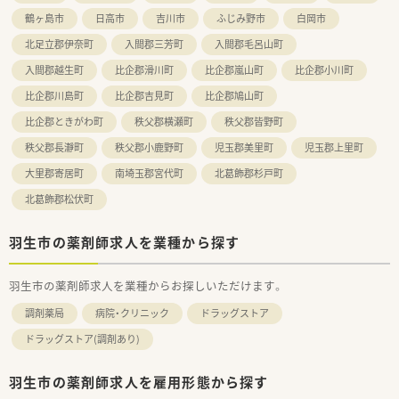
鶴ヶ島市
日高市
吉川市
ふじみ野市
白岡市
北足立郡伊奈町
入間郡三芳町
入間郡毛呂山町
入間郡越生町
比企郡滑川町
比企郡嵐山町
比企郡小川町
比企郡川島町
比企郡吉見町
比企郡鳩山町
比企郡ときがわ町
秩父郡横瀬町
秩父郡皆野町
秩父郡長瀞町
秩父郡小鹿野町
児玉郡美里町
児玉郡上里町
大里郡寄居町
南埼玉郡宮代町
北葛飾郡杉戸町
北葛飾郡松伏町
羽生市の薬剤師求人を業種から探す
羽生市の薬剤師求人を業種からお探しいただけます。
調剤薬局
病院・クリニック
ドラッグストア
ドラッグストア(調剤あり)
羽生市の薬剤師求人を雇用形態から探す