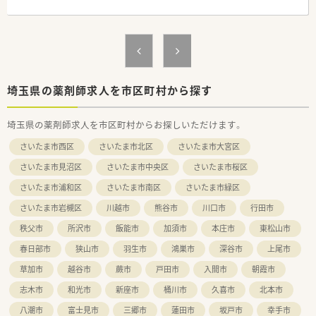
■全国どの薬局で働いても、患者さまに選ばれる薬剤師を目指す
【求人情報について】
ことができます。
■管理薬剤師候補として採用された場合、年収600万円から650
万円の高水準な給与提示が可能です。
＜多彩なキャリアスタイル♪＞
■年間休日は120日以上確保されており、仕事とプライベートの
■多角的に事業を展開していることもあり、働き方について様々
時間をしっかりと両立できる好条件です。
な選択肢があります。
■住宅手当や退職金制度などの福利厚生も充実しており、安定し
埼玉県の薬剤師求人を市区町村から探す
■薬剤師としてのキャリアを積みながら、どんな夢に向かっても
た生活基盤を築きながら勤務が続けられます。
まっすぐに歩める道があります。
■調剤薬局で／在宅医療で、病院薬剤師として／管理部門として
埼玉県の薬剤師求人を市区町村からお探しいただけます。
【勤務実態について】
／教育担当として
■全社的な平均残業時間は月10時間程度と少なく、日々の業務
など…活動領域は広がり続けています。
さいたま市西区
さいたま市北区
さいたま市大宮区
終了後の時間も有効に活用できる環境です。
■薬剤師としての職能を存分に発揮できるフィールドで、あなた
■有給休暇の取得を推奨しており、平均で年間12日ほど取得さ
の思い描く未来を実現してください！
さいたま市見沼区
さいたま市中央区
さいたま市桜区
れている実績があるため休みやすい雰囲気です。
さいたま市浦和区
さいたま市南区
さいたま市緑区
■1分単位で残業時間を管理するなど労務管理が徹底されてお
り、サービス残業が発生しない仕組みがあります。
さいたま市岩槻区
川越市
熊谷市
川口市
行田市
【職場環境と雰囲気】
秩父市
所沢市
飯能市
加須市
本庄市
東松山市
■20代から30代の若手薬剤師が多く活躍しており、活気があり
春日部市
狭山市
羽生市
鴻巣市
深谷市
上尾市
ながらもフラットで話しやすい雰囲気です。
■近隣店舗との距離が近いためヘルプ体制が整っており、急な休
草加市
越谷市
蕨市
戸田市
入間市
朝霞市
みでも互いに助け合える安心感があります。
志木市
和光市
新座市
桶川市
久喜市
北本市
■店舗スタッフ同士の仲が良く、定期的な社内イベントなどを通
じてコミュニケーションを図っている職場です。
八潮市
富士見市
三郷市
蓮田市
坂戸市
幸手市