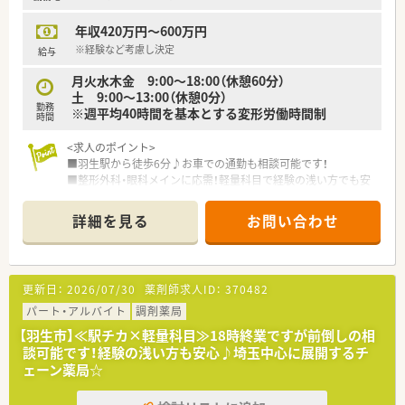
年収420万円～600万円
※経験など考慮し決定
給与
月火水木金 9:00～18:00（休憩60分）
土 9:00～13:00（休憩0分）
勤務
※週平均40時間を基本とする変形労働時間制
時間
<求人のポイント>
■羽生駅から徒歩6分♪お車での通勤も相談可能です！
■整形外科・眼科メインに応需！軽量科目で経験の浅い方でも安
心♪
■年間休日120日以上☆
詳細を見る
お問い合わせ
■将来的に管理薬剤師を目指したい方も歓迎！
<こんな会社です>
■埼玉県内で20店舗以上の調剤薬局を展開しており、患者様の
更新日：
2026/07/30
薬剤師求人ID：
370482
かかりつけ薬局となるように社員一同日々研鑽を重ねていま
す。
パート・アルバイト
調剤薬局
■クリニックや医院の門前に出店している割合が、地域の皆様と
【羽生市】≪駅チカ×軽量科目≫18時終業ですが前倒しの相
の触れ合いを大切にしながらお仕事できます。
談可能です！経験の浅い方も安心♪埼玉中心に展開するチ
■4つの心を大切にする会社でありたいと考えます。
ェーン薬局☆
「患者様を大切にする心」「地域社会との関係を大切にする心」
「病院や取引先との関係を大切にする心」「社員とその家族を大