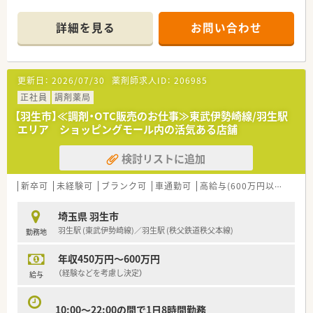
を展開しています。
■面分業がメインのため、多くの医療機関から処方箋を応需して
詳細を見る
お問い合わせ
いるので、薬の品目数も多く、幅広い知識・スキルを磨くことが
できます。
■OTC併設店だからこそ『健康をトータルでサポート』できま
す。
更新日：
2026/07/30
薬剤師求人ID：
206985
※赤ちゃんからお年寄りまで健康相談を通じてセルフメディケ
ーション推進に貢献でき、カウンセリング力を身につけられる環
正社員
調剤薬局
境です。
【羽生市】≪調剤・OTC販売のお仕事≫東武伊勢崎線/羽生駅
※在宅医療への取り組みも積極的行っております。
エリア ショッピングモール内の活気ある店舗
■漢方の取り扱いを促進しており、普通の調剤薬局では扱ってい
ない種類の漢方も勉強できます。
検討リストに追加
■薬剤師としての専門制はもちろん、多様なキャリアを支援する
システムが整っています。
【例】管理薬剤師・店長・教育担当・エリア責任者・新規事業の立ち
新卒可
未経験可
ブランク可
車通勤可
高給与(600万円以上)
寮・
上げ・バイヤー/商品開発等
■連続休暇 長期休日20日間制度があり！
埼玉県 羽生市
連続休暇を1～3回に分けて取得し、年間休日120～125日（長
羽生駅 (東武伊勢崎線)／羽生駅 (秩父鉄道秩父本線)
勤務地
期休日20日間含む）あるので、ライフワークバランスが充実して
います。
年収450万円～600万円
（経験などを考慮し決定）
給与
10:00～22:00の間で1日8時間勤務