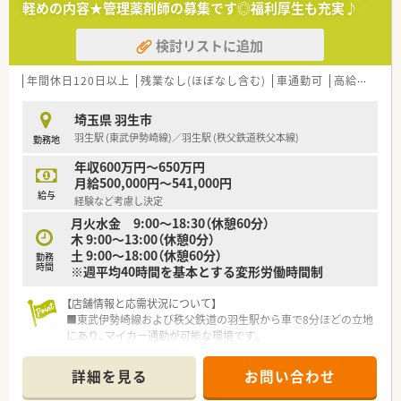
軽めの内容★管理薬剤師の募集です◎福利厚生も充実♪
専門性を伸ばせる環境です。
■自動薬剤ピッキング装置の導入など、機械化に積極的な会社で
検討リストに追加
す。
自社開発の調剤システムを全店舗で使用し、
サービス残業や事務の調剤補助をシステム面から防いでいま
年間休日120日以上
残業なし(ほぼなし含む)
車通勤可
高給与(600万円以上)
す。
■グループ薬局で調剤したお薬代は、扶養家族も含め全額会社負
埼玉県 羽生市
担♪
羽生駅 (東武伊勢崎線)／羽生駅 (秩父鉄道秩父本線)
勤務地
会員制福利厚生クラブの利用や、団体保険の割引など、安心し
て働けます。
年収600万円～650万円
■年間休日数125日以上♪
月給500,000円～541,000円
1週間以上の長期休暇を取得する社員が多く、オンオフつけて
給与
経験など考慮し決定
働けます。
月火水金 9:00～18:30（休憩60分）
■産休育休取得率100％、復帰率98％！
木 9:00～13:00（休憩0分）
認可外保育園の優先入園枠や育児補助金、
土 9:00～18:00（休憩60分）
ベビーシッターサービスなど、子育てとの両立支援も豊富で
勤務
時間
※週平均40時間を基本とする変形労働時間制
す。
【店舗情報と応需状況について】
＜ここで学べばどこでも通用！業界随一の教育制度＞
■東武伊勢崎線および秩父鉄道の羽生駅から車で8分ほどの立地
■研修カリキュラムや学習コンテンツが豊富にございます！
にあり、マイカー通勤が可能な環境です。
■入社1年目の方から中途入社の方まで、
■耳鼻科や皮膚科、整形外科の処方箋をメインに、1日平均220枚
永続的に成長できる教育制度を多数用意しています。
ほどを応需している活気ある店舗です。
■大学病院での実務研修など医療機関と連携して学べる機会も
詳細を見る
お問い合わせ
■薬剤師は常勤とパートを合わせて7名在籍しており、医療事務
あり、
も4名体制で日々の業務に対応しています。
医療人として成長ができます。