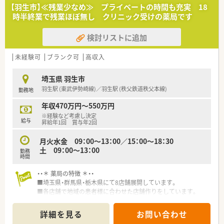
■門前クリニックとの連携が非常にスムーズで、落ち着いた環境
【羽生市】≪残業少なめ≫ プライベートの時間も充実 18
の中で服薬指導に集中できる職場です。
時半終業で残業ほぼ無し クリニック受けの薬局です
【法人特徴について】
検討リストに追加
■埼玉県北部を中心に25店舗を展開する地域最大級のグループ
で、経営基盤が非常に安定しています。
■いずれの店舗もアットホームで家庭的な雰囲気があり、風通し
未経験可
ブランク可
高収入
の良い組織文化が大きな特徴です。
■監査システムなどの最新機器を積極的に導入し、安全で効率的
埼玉県 羽生市
な業務環境の整備に注力しています。
羽生駅 (東武伊勢崎線)／羽生駅 (秩父鉄道秩父本線)
勤務地
【想定される業務内容】
年収470万円～550万円
■主な業務は調剤や監査および服薬指導で、最新のシステムを活
※経験など考慮し決定
用してミス防止を徹底しています。
給与
昇給年1回 賞与年2回
■在宅業務は施設への対応を一部店舗で実施しており、地域医療
に多角的に貢献することが可能です。
月火水金 09：00～13：00／15：00～18：30
■処方箋枚数に対して適切なスタッフを配置しているため、一人
土 09：00～13：00
勤務
ひとりの患者様と向き合えます。
時間
・・＊ 薬局の特徴 ＊・・
■埼玉県・群馬県・栃木県にて8店舗展開しています。
■各店舗で地域の患者様に合わせた店舗作りをしています。
■患者様と従業員を大切にする社風です。
■社員の意見が反映される風通しの良い環境です。
詳細を見る
お問い合わせ