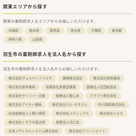
関東エリアから探す
関東の薬剤師求人をエリアからお探しいただけます。
茨城県
栃木県
群馬県
埼玉県
千葉県
東京都
神奈川県
山梨県
羽生市の薬剤師求人を法人名から探す
羽生市の薬剤師求人を法人名からお探しいただけます。
株式会社ヴェルペンファルマ
薬樹株式会社
株式会社飛鳥薬局
株式会社鈴木薬局
有限会社芙蓉堂薬局
医療法人社団絋智会
株式会社サイファー企画
医療法人聖心会
クラフト株式会社
株式会社アイセイ薬局
株式会社パル・オネスト
中川調剤株式会社
社会医療法人入間川病院
株式会社メディックス
株式会社イルカ
株式会社くすりの福太郎
医療法人光仁会
日本メディカルシステム株式会社
株式会社グリーンエイト