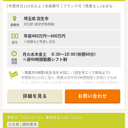
年間休日120日以上
未経験可
ブランク可
残業なし(ほぼなし含む)
埼玉県 羽生市
羽生駅 (東武伊勢崎線)
勤務地
年収480万円～600万円
※経験など考慮し決定
給与
月火水木金土 8：30～18：00（休憩60分）
※週40時間勤務シフト制
勤務
時間
＼残業月5時間！私生活を大切に／（羽生市エリア担当より）
年間休日120日に加え、残業は月平均5時間程度と非常に少なめ
です。定時の18時には終業できるため、ご家族との時間や趣味を
大切にしたい方に最適な環境ですよ。
＊------------------------------------------＊
詳細を見る
お問い合わせ
【店舗情報と応需状況について】
■羽生駅から車で5分の場所にあり、内科や小児科など幅広い処
方箋を1日約60枚ほど応需しています。
更新日：
2026/07/30
薬剤師求人ID：
18114
■薬剤師は常勤2名とパート2名の体制で、地域に密着した医療
機関からの処方箋に丁寧に対応します。
正社員
調剤薬局