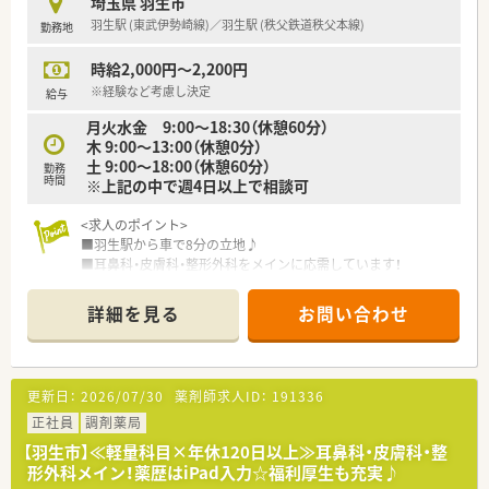
埼玉県 羽生市
連続休暇を1～3回に分けて取得し、年間休日120～125日（長
羽生駅 (東武伊勢崎線)／羽生駅 (秩父鉄道秩父本線)
勤務地
期休日20日間含む）あるので、ライフワークバランスが充実して
います。
時給2,000円～2,200円
※経験など考慮し決定
給与
月火水金 9:00～18:30（休憩60分）
木 9:00～13:00（休憩0分）
土 9:00～18:00（休憩60分）
勤務
時間
※上記の中で週4日以上で相談可
<求人のポイント>
■羽生駅から車で8分の立地♪
■耳鼻科・皮膚科・整形外科をメインに応需しています！
■医療ビル型の店舗で綺麗な環境です♪
■薬歴はiPadを1人1台付与！空いた時間にご自身のペースで薬歴
詳細を見る
お問い合わせ
入職を進めることができます♪
<こんな会社です>
■埼玉県内で20店舗以上の調剤薬局を展開しており、患者様の
更新日：
2026/07/30
薬剤師求人ID：
191336
かかりつけ薬局となるように社員一同日々研鑽を重ねていま
す。
正社員
調剤薬局
■クリニックや医院の門前に出店している割合が、地域の皆様と
【羽生市】≪軽量科目×年休120日以上≫耳鼻科・皮膚科・整
の触れ合いを大切にしながらお仕事できます。
形外科メイン！薬歴はiPad入力☆福利厚生も充実♪
■4つの心を大切にする会社でありたいと考えます。