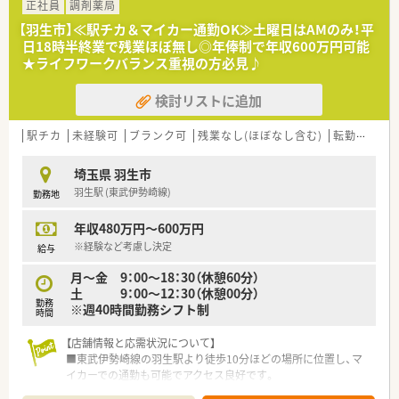
管理職を育成する「マネジメント研修」など、
貢献する」をモットーにしています。
正社員
調剤薬局
各自の成長に合わせた研修制度がございます♪
■無理な異動はありません。異動が発生する場合には、スタッフ
【羽生市】≪駅チカ＆マイカー通勤OK≫土曜日はAMのみ！平
E-ラーニング研修費用補助に加え、
の希望を考慮した上で決定いたします。
日18時半終業で残業ほぼ無し◎年俸制で年収600万円可能
外部講習会への参加・薬剤師認定資格に関わる費用の補助など、
■地域中核病院前に研修センターを設置。入社後、研修センター
★ライフワークバランス重視の方必見♪
薬剤師の成長を応援する会社です！
及び配属先各薬局にて実地的に研修を行います。研修センター
では総合病院の処方箋を経験でき、実践的な研修を受けることが
検討リストに追加
＜こんな方にオススメ！＞
できます。
★埼玉県を中心に展開する会社をお探しの方！
■各種勉強会も充実しています。月例勉強会や全社勉強会（年2
★福利厚生が充実している会社で安心して働きたい方！
回）、管理者研修など開催しています。
駅チカ
未経験可
ブランク可
残業なし(ほぼなし含む)
転勤なし
★研修制度が整っている会社でスキルアップを目指していきた
い方！
埼玉県 羽生市
羽生駅 (東武伊勢崎線)
勤務地
年収480万円～600万円
※経験など考慮し決定
給与
月～金 9：00～18：30（休憩60分）
土 9：00～12：30（休憩00分）
勤務
※週40時間勤務シフト制
時間
【店舗情報と応需状況について】
■東武伊勢崎線の羽生駅より徒歩10分ほどの場所に位置し、マ
イカーでの通勤も可能でアクセス良好です。
■近隣のクリニックより内科や小児科の処方箋をメインに、1日