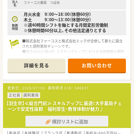
法人
ファーコス薬局 つばめ
■グループ全体での連携を強化し、定期的な研修や交流を通じて
名
組織全体のレベルアップを図っています。
月火水金 9：00～18：00（休憩60分）
木土 9：00～13：00（休憩00分）
※週40時間シフトを軸とする月間変形労働制
勤務
時間
※休憩時間60分以上、その他法定通りとする
■株式会社ファーコスと株式会社ミックが合併して新たに設立
された調剤薬局チェーンです。
■設立は2022年4月、スズケングループにおける全国規模の調剤
薬局チェーンとなります。
■2社が培ってきたノウハウと企業の良さを融合し、より安定し
詳細を見る
お問い合わせ
た経営基盤から、成長スピードを加速させていきます。
■コーポレートメッセージは「あなたに今、わたしができるこ
と」。
■正社員には全国・広域・都道府県限定・自宅通勤の4コースを用
更新日：
2026/07/30
薬剤師求人ID：
546037
意。
■全国・広域・都道府県限定コースの方には充実の住宅補助制度
正社員
調剤薬局
が適用されます。
【羽生市】≪総合門前≫ スキルアップに最適！大手薬局チェ
■住居は法人契約なので初期費用時の自己負担はほとんどあり
ーンで安定性抜群 福利厚生・教育体制が魅力♪
ません。
■産育休からの復帰率は95%以上！時短勤務はお子様が小学3年
検討リストに追加
生終了時まで。
■年間休日は120日以上で様々な休暇制度の用意あり。
■最新機器の導入やメディカルリスクコントローラー制度を導
新卒可
未経験可
ブランク可
車通勤可
高給与(600万円以上)
寮・