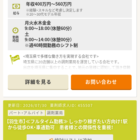
年収400万円～560万円
※経験・スキルなど考慮し決定します
給与
※20～30代モデル年収
月火水木金金
9:00～18:00（休憩60分）
土
勤務
9:00～14:00（休憩00分）
時間
※週40時間勤務のシフト制
<埼玉県で多様な働き方を実現する会社です>
埼玉県に20店舗以上の調剤薬局を運営している会社です。
出店を埼玉県に集中することで、地元の皆様に認知して頂き信頼
を深めてきました。
「患者様を大切にする心」
詳細を見る
お問い合わせ
「地域社会との関係を大切にする心」
「病院や取引先との関係を大切にする心」
「社員とその家族を大切にする心」
4つのココロを企業理念とし、患者様と距離が近い”かかりつけ
更新日：
2026/07/30
薬剤師求人ID：
455507
薬局”を目指しています。
会社として仕事と家庭の両立を支援しており、
パート・アルバイト
調剤薬局
埼玉県の【多様な働き方実践企業】として認定を受けておりま
【羽生市】≪フルタイム勤務≫ しっかり稼ぎたい方向け！駅
す。
から徒歩OK・車通勤可 患者様との関係性を重視！
育児時短勤務制度や奨学金返済サポートなど
働く従業員を応援する制度が整っています！