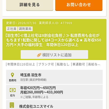
平均40枚から60枚ほど応需しています。
詳細を見る
お問い合わせ
■現在は薬剤師が常勤で4名在籍しており、厚めの人員体制で協
力し合いながら業務に取り組める環境です。
【法人特徴について】
更新日：
2026/07/30
薬剤師求人ID：
477969
■埼玉県北部エリアを中心にグループ全体で約25店舗を展開し
ており、地域最大のネットワークを誇ります。
正社員
調剤薬局
■各店舗が家庭的な雰囲気を大切にしており、スタッフ同士の仲
【羽生市】≪借上社宅は8割会社負担♪≫ 転居費用も会社が
が良く働きやすい環境作りを推進しています。
もちます！転勤に関しては4コースから選べる★ 高年収650
■調剤過誤防止のための監査システムなど最新機器を積極的に
万円×大手の福利厚生 年間休日120日以上
導入し、安全性の高い業務体制を整えています。
検討リストに追加
【求人情報について】
■年収は経験やスキルを考慮の上、480万円から600万円程度の
間で決定されるため高収入も目指せます。
年間休日120日以上
ブランク可
転勤なし
車通勤可
高給与(600万円以上)
■年間休日は120日しっかり確保されており、プライベートの時
間も大切にしながら働くことが可能です。
埼玉県 羽生市
■残業代は1分単位で支給される仕組みが整っており、働いた分
羽生駅 (東武伊勢崎線)
勤務地
はしっかりと給与に反映される安心の制度です。
年収420万円～650万円
【こんな取り組みをしています】
月給260,000円～433,000円
■地域の小学校と連携した職場見学の受け入れや学校薬剤師活
給与
※ご経験、年齢等による
動など、地域社会への貢献活動を行っています。
■調剤過誤を未然に防ぐための設備投資を惜しまず、スタッフが
株式会社ユニスマイル
安心して業務に専念できる体制を作っています。