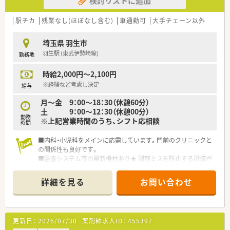
検討リストに追加
＜こんな薬局です＞
埼玉県羽生市にある薬局です。
駅チカ
残業なし(ほぼなし含む)
車通勤可
大手チェーン以外
新郷駅（秩父鉄道）から徒歩で15分くらいの立地♪
駐車場スペースも広くお車での通勤も相談可能です♪
埼玉県 羽生市
門前の医療機関より外科・内科をメインに
羽生駅 (東武伊勢崎線)
勤務地
1日約30枚くらいの処方箋を応需しています。
薬剤師は常時2名体制です。
時給2,000円～2,100円
外来のほか在宅にも取り組んでいます！
※経験など考慮し決定
給与
＜充実の福利厚生＞
月～金 9：00～18：30（休憩60分）
確定拠出年金制度やプライベートを充実させる「リロクラブ」、
土 9：00～12：30（休憩00分）
10年・20年勤務の方を対象とした「勤続年数表彰」等、福利厚生が
勤務
※上記営業時間のうち、シフト応相談
充実しています！
時間
その他にも、子どもが5歳になるまで利用可能な「育児時短勤務
制度」や
■内科・小児科をメインに応需しています。門前のクリニックと
20代の単身者の方向けの「住宅手当制度」「奨学金サポート制度」
の関係性も良好です。
など、
■監査システム等の最新機材あり★ 調剤ミスを防止する設備が
安心して長く勤めて頂くためのサポートが多数ございます♪
整っており、安全かつ効率よくお仕事できる環境です。
■患者さまとのコミュニケーションを大切にしています。患者
詳細を見る
お問い合わせ
＜研修制度＞
さまから薬剤師の顔を覚えてもらえるような薬局を目指してい
年に数回実施される全体研修や、店舗研修・外部研修など、
ます。
薬剤師の成長を支援する研修制度が整っています！
成長実感のための「フォローアップ研修」や
・・＊ 薬局の特徴 ＊・・
更新日：
2026/07/30
薬剤師求人ID：
455397
指導者育成のための「ＯＪＴトレーナー研修」、
■埼玉県北部を中心に店舗展開している企業です。「地域医療に