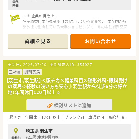
勤務
時間
・・＊ 企業の特徴 ＊・・
営業収益日本小売業No.1の安定している企業で、日本全国から
海外まで出店している大手ショッピングモールの中に調剤薬局
を展開しています。
■面分業がメインのため、多くの医療機関から処方箋を応需して
詳細を見る
お問い合わせ
いるので、薬の品目数も多く、幅広い知識・スキルを磨くことが
できます。
■OTC併設店だからこそ『健康をトータルでサポート』できま
す。
更新日：
2026/07/30
薬剤師求人ID：
355027
※赤ちゃんからお年寄りまで健康相談を通じてセルフメディケ
ーション推進に貢献でき、カウンセリング力を身につけられる環
正社員
調剤薬局
境です。
【羽生市/羽生駅】≪駅チカ×軽量科目≫整形外科・眼科受け
※在宅医療への取り組みも積極的行っております。
の薬局☆経験の浅い方も安心♪羽生駅から徒歩6分の好立
■漢方の取り扱いを促進しており、普通の調剤薬局では扱ってい
地！年間休日120日以上☆
ない種類の漢方も勉強できます。
■薬剤師としての専門制はもちろん、多様なキャリアを支援する
検討リストに追加
システムが整っています。
【例】管理薬剤師・店長・教育担当・エリア責任者・新規事業の立ち
上げ・バイヤー/商品開発等
駅チカ
年間休日120日以上
ブランク可
車通勤可
高給与(600万円以上)
■連続休暇 長期休日20日間制度があり！
連続休暇を1～3回に分けて取得し、年間休日120～125日（長
埼玉県 羽生市
期休日20日間含む）あるので、ライフワークバランスが充実して
羽生駅 (東武伊勢崎線)
勤務地
います。