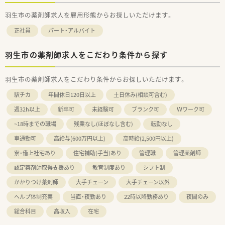
羽生市の薬剤師求人を雇用形態からお探しいただけます。
正社員
パート・アルバイト
羽生市の薬剤師求人をこだわり条件から探す
羽生市の薬剤師求人をこだわり条件からお探しいただけます。
駅チカ
年間休日120日以上
土日休み(相談可含む)
週32h以上
新卒可
未経験可
ブランク可
Ｗワーク可
~18時までの職場
残業なし(ほぼなし含む)
転勤なし
車通勤可
高給与(600万円以上)
高時給(2,500円以上)
寮・借上社宅あり
住宅補助(手当)あり
管理職
管理薬剤師
認定薬剤師取得支援あり
教育制度あり
シフト制
かかりつけ薬剤師
大手チェーン
大手チェーン以外
ヘルプ体制充実
当直・夜勤あり
22時以降勤務あり
夜間のみ
総合科目
高収入
在宅