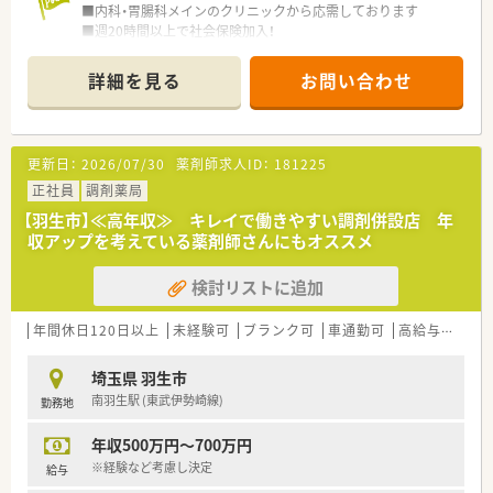
■内科・胃腸科メインのクリニックから応需しております
■週20時間以上で社会保険加入！
・・＊ 薬局の特徴 ＊・・
詳細を見る
お問い合わせ
■母体は調剤薬局を全国にて運営している企業になります。
■研修制度などもきちんと整っているのでキャリアに応じてき
ちんとした教育が受けれます。
■応需先はクリニックの他、総合病院なども受けている店舗もあ
更新日：
2026/07/30
薬剤師求人ID：
181225
り、キャリアに応じて異動し勉強することも可能です。
正社員
調剤薬局
【羽生市】≪高年収≫ キレイで働きやすい調剤併設店 年
収アップを考えている薬剤師さんにもオススメ
検討リストに追加
年間休日120日以上
未経験可
ブランク可
車通勤可
高給与(600万円以上)
埼玉県 羽生市
南羽生駅 (東武伊勢崎線)
勤務地
年収500万円～700万円
※経験など考慮し決定
給与