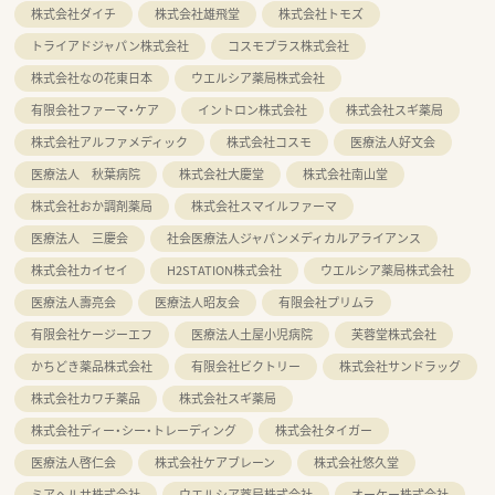
株式会社ダイチ
株式会社雄飛堂
株式会社トモズ
トライアドジャパン株式会社
コスモプラス株式会社
株式会社なの花東日本
ウエルシア薬局株式会社
有限会社ファーマ・ケア
イントロン株式会社
株式会社スギ薬局
株式会社アルファメディック
株式会社コスモ
医療法人好文会
医療法人 秋葉病院
株式会社大慶堂
株式会社南山堂
株式会社おか調剤薬局
株式会社スマイルファーマ
医療法人 三慶会
社会医療法人ジャパンメディカルアライアンス
株式会社カイセイ
H2STATION株式会社
ウエルシア薬局株式会社
医療法人壽亮会
医療法人昭友会
有限会社プリムラ
有限会社ケージーエフ
医療法人土屋小児病院
芙蓉堂株式会社
かちどき薬品株式会社
有限会社ビクトリー
株式会社サンドラッグ
株式会社カワチ薬品
株式会社スギ薬局
株式会社ディー・シー・トレーディング
株式会社タイガー
医療法人啓仁会
株式会社ケアブレーン
株式会社悠久堂
ミアヘルサ株式会社
ウエルシア薬局株式会社
オーケー株式会社