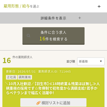
雇用形態 / 給与
を選ぶ
詳細条件を表示
条件に合う求人
16
件を
検索する
16
件の薬剤師求人
並び順
更新日：
2026/07/31
薬剤師求人ID：
711445
正社員
調剤薬局
＼10月入社歓迎／【羽生市】≪18時終業＆残業ほぼ無し≫人
柄重視の採用です☆年俸制で初年度から満額支給！若手か
らベテランまで幅広く活躍中！
検討リストに追加