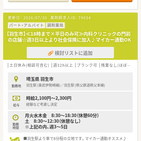
更新日：
2026/07/30
薬剤師求人ID：
79034
パート・アルバイト
調剤薬局
【羽生市】≪18時まで×平日のみ可≫内科クリニックの門前
の店舗☆週3日以上より社会保険に加入♪マイカー通勤OK
検討リストに追加
土日休み(相談可含む)
週32h以上
ブランク可
残業なし(ほぼなし含む)
埼玉県 羽生市
羽生駅 (東武伊勢崎線)／羽生駅 (秩父鉄道秩父本線)
勤務地
時給2,100円～2,300円
経験など考慮し決定
給与
月火水木金 8:30～18:30（休憩60分）
土 8:30～12:30（休憩なし）
勤務
※上記の内、週3～5日
時間
■羽生駅より車で8分程の立地です。マイカー通勤オススメ♪