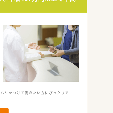
リハリをつけて働きたい方にぴったりで
利な薬局です。