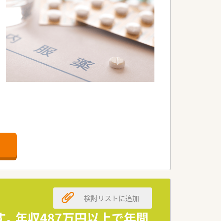
です。
検討リストに追加
。年収487万円以上で年間