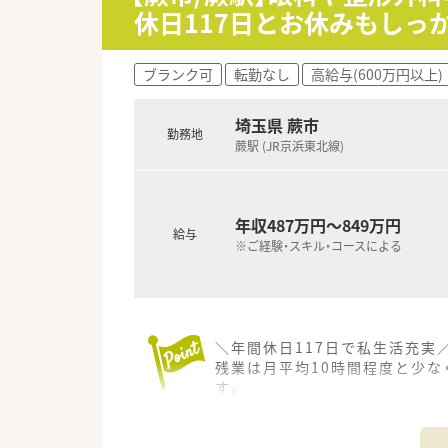
休日117日とお休みもしっ
ブランク可
転勤なし
高給与(600万円以上)
埼玉県 蕨市
勤務地
蕨駅 (JR京浜東北線)
年収487万円～849万円
給与
※ご経験・スキル・コースによる
＼年間休日117日で私生活充実
残業は月平均10時間程度と少
す。
＊------------------------------
【店舗情報と応需状況について】
■最寄り駅である蕨駅から徒歩