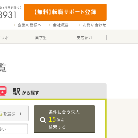
00
（祝日を除く）
【無料】転職サポート登録
企業の皆様へ
会社概要
お問い合わせ
マラボ
薬学生
支店紹介
覧
駅
から探す
条件に合う求人
与
を選ぶ
15
件を
検索する