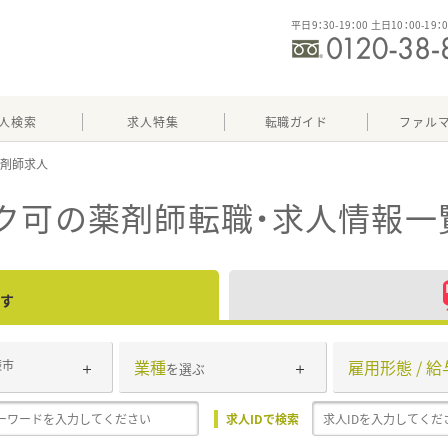
平日9：30-19：00 土日10：00-19：
人検索
求人特集
転職ガイド
ファル
ク可
の薬剤師転職・求人情報一
す
業種
雇用形態 / 給
蕨市
を選ぶ
求人IDで検索