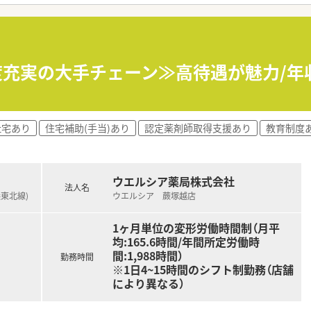
「健康経営優良法人2023（大規模法人部門）認定」等を取得し
評価制度、キャリア支援制度等があるのも特徴です
度充実の大手チェーン≫高待遇が魅力/年収
社宅あり
住宅補助(手当)あり
認定薬剤師取得支援あり
教育制度
ウエルシア薬局株式会社
法人名
浜東北線)
ウエルシア 蕨塚越店
1ヶ月単位の変形労働時間制（月平
均:165.6時間/年間所定労働時
間:1,988時間）
勤務時間
※1日4~15時間のシフト制勤務（店舗
により異なる）