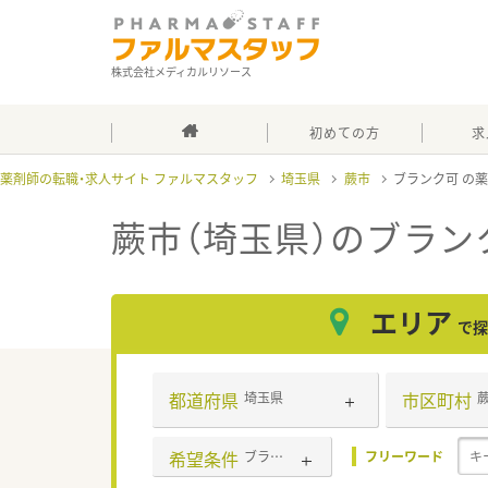
株式会社メディカルリソース
初めての方
求
薬剤師の転職・求人サイト ファルマスタッフ
埼玉県
蕨市
ブランク可
蕨市（埼玉県）のブラン
エリア
で探
都道府県
市区町村
埼玉県
希望条件
ブランク可
フリーワード