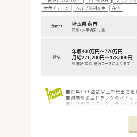
■会社に在籍しながら経営につ
大手チェーン
ヘルプ体制充実
在宅
■薬剤師の新たな発想や地域貢
埼玉県 蕨市
勤務地
蕨駅 (JR京浜東北線)
年収400万円～770万円
月給271,200円～478,000円
給与
※経験・年齢・選択コースによります
■毎年100 店舗以上新規出店
■調剤併設型ドラッグのパイオニ
■研修制度は様々なプランがあ
■店舗で活躍する従業員、社外
されています
■総合薬剤師・調剤薬剤師（土日
■調剤併設型だけでなく「医療モ
■在宅医療にも積極的取り組んで