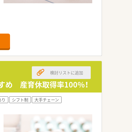
です。
検討リストに追加
め 産育休取得率100％！
あり
シフト制
大手チェーン