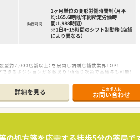
1ヶ月単位の変形労働時間制（月平
均:165.6時間/年間所定労働時
間:1,988時間）
勤務時間
※1日4~15時間のシフト制勤務（店舗
により異なる）
設型約2,000店舗以上）を展開し調剤店舗数業界TOP！
プできるポジションが多数あり！頑張り次第で高給与も可能！
、経験の少ない方でも500万前半スタートと業界TOP水準！
社内研修や外部組織と連携した研修を用意されています
この求人に
そ活躍できるキャリアパスが多種多様に用意されています。
詳細を見る
お問い合わせ
ジャーや営業部長等のマネジメントのポジションも増えます。
せるスペシャリストを目指すことも可能です。
部門等の本社スタッフなど活動領域は多種多様です。
おり、在宅医療へもしっかりと関わる事ができます。
能で、時短制度は小学5年生まで時短勤務ができるよう変更予定
イフバランスが整っています
員割引制度など嬉しいメリットもたくさんあります！
科等の処方箋を応需する徒歩5分の薬局です