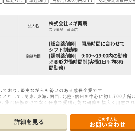
いて学べる独立支援制度があり、将来の夢を応援します。
献活動を、会社が資金面で全面的にバックアップします。
株式会社スギ薬局
法人名
スギ薬局 蕨南店
[総合薬剤師] 開局時間に合わせて
シフト制勤務
[調剤薬剤師] 9:00～19:00内の勤務
勤務時間
※変形労働時間制(実働1日平均8時
間勤務)
をしており、堅実ながらも勢いのある成長企業です
アとして、関東、東海、関西、北陸・信州を中心に約1,700店
り、集合研修だけでなく任意で受講可能な研修も幅広く用意さ
で活躍する従業員、将来経営幹部となる従業員など、薬剤師とし
この求人に
休み・19時までの勤務）どちらかの働き方を選択できます
詳細を見る
お問い合わせ
ール・クリニック併設店舗」「敷地内薬局」「訪問調剤特化型店
おり「訪問調剤特化型店舗」を50店舗以上、無菌調剤室は業界