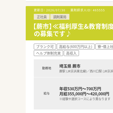
■「プラチナくるみん認定企業」
います
更新日：
2026/07/30
薬剤師求人ID：
465555
■充実した研修制度、人事制度、
正社員
調剤薬局
【蕨市】≪福利厚生&教育制
の募集です♪
ブランク可
高給与(600万円以上)
寮・借上
ヘルプ体制充実
高収入
埼玉県 蕨市
勤務地
蕨駅 (JR京浜東北線)／西川口駅 (JR京
年収530万円～700万円
月給355,000円～420,000円
給与
※経験や選択コースにより異なります