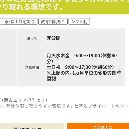
かり取れる環境です。
寮・借上社宅あり
教育制度あり
シフト制
非公開
法人名
月火水木金 9:00～19:00（休憩60
分）
土日祝 9:00～17;30（休憩60分）
勤務時間
※上記の内、1カ月単位の変形労働時
間制
／（蕨市エリア担当より）
なく、有給休暇も取りやすい環境です。仕事とプライベートのメ
------------＊
この求人に
5分という好立地にあり、毎日の通勤負担が少なく通いやすい便