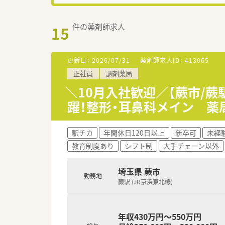
件の薬剤師求人
15
更新日：
2026/07/31
薬剤師求人ID：
413065
正社員
調剤薬局
＼10月入社歓迎／【蕨市/
躍！整形・耳鼻科メイン 
駅チカ
年間休日120日以上
新卒可
未経
教育制度あり
シフト制
大手チェーン以外
埼玉県 蕨市
勤務地
蕨駅 (JR京浜東北線)
年収430万円～550万円