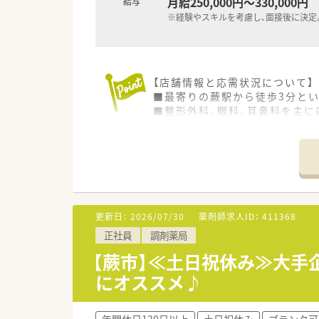
月給250,000円～330,000円
給与
※経験やスキルを考慮し、面接後に決定
【店舗情報と応需状況について】
■最寄りの蕨駅から徒歩3分と
■整形外科、眼科、耳鼻科を主に
■常勤薬剤師5名、非常勤1名、
【法人特徴について】
■関西を中心に全国で75店舗の
■親会社が医療コンサル会社の
■全従業員とその家族の幸せを
更新日：
2026/07/30
薬剤師求人ID：
411368
【勤務実態について】
正社員
調剤薬局
■残業はほとんど発生せず、も
■結婚や育児、介護といったラ
【蕨市】≪土日祝休み≫大手
■有給休暇は法定通りに付与さ
にオススメ♪
【こんな取り組みをしています】
■次世代の薬局を目指すプロジ
年間休日120日以上
土日祝休み
ブランク可