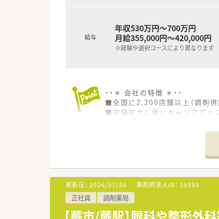
年収530万円～700万円
月給355,000円～420,000円
給与
※経験や選択コースにより異なります
・・＊ 会社の特徴 ＊・・
■全国に2,200店舗以上（調剤併
■店舗拡大に伴いキャリアアッ
■経験や勤務コースによりますが
■職種や職域に合わせ、豊富な
■薬剤師が中心の会社だからこ
■店舗拡大に伴い、エリアマネ
■在宅や教育等の専門性を活か
■その他にも、管理部門や商品
■在宅実施店舗は年々増加して
更新日：
2026/07/30
薬剤師求人ID：
19393
■育児休暇は3歳まで取得が可
正社員
調剤薬局
■年間休日が120日とワークラ
■日用品から常備薬まで、従業
【蕨市/蕨駅】眼科や整形外