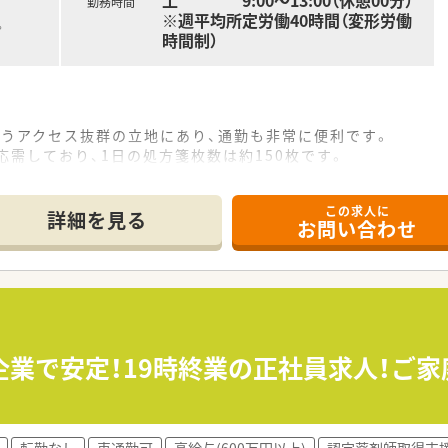
土 9:00～13:00（休憩00分）
勤務時間
※週平均所定労働40時間（変形労働
。
時間制）
いうアクセス抜群の立地にあり、通勤も非常に便利です。
応需しており、1日の処方箋枚数は約150枚です。
医療事務3名が在籍し、連携して業務を行っています。
この求人に
詳細を見る
お問い合わせ
調剤薬局を展開し、安定した経営基盤を誇ります。
ため、医療モールを自社開発し医療機関との連携が強固です。
追求するという理念のもと、働きやすい環境を整備しています。
し発生した場合でも1分単位で時間外手当が支給されます。
イフステージの変化に合わせ、柔軟な働き方を選択できます。
企業で安定！19時終業の正社員求人！ご
れ、夏季休暇や年末年始休暇もしっかり取得可能です。
ェクトを推進し、店舗の機械化や自動化を進めています。
転勤なし
車通勤可
高給与(600万円以上)
認定薬剤師取得支