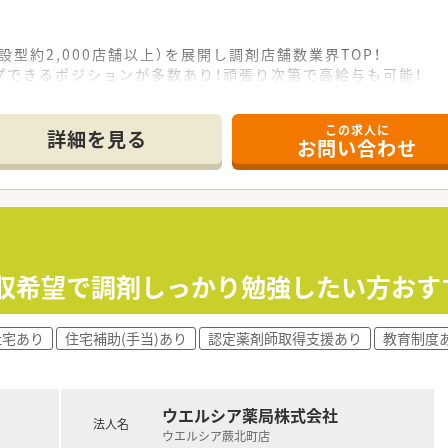
設型約2,000店舗以上）を展開し調剤店舗数業界TOP！
プできるポジションが多数あり！頑張り次第で高給与も可能！
、経験の少ない方でも500万前半スタートと業界TOP水準！
社内研修や外部組織と連携した研修を用意されています
この求人に
そ活躍できるキャリアパスが多種多様に用意されています。
詳細を見る
お問い合わせ
ジャーや営業部長等のマネジメントのポジションも増えます。
せるスペシャリストを目指すことも可能です。
部門等の本社スタッフなど活動領域は多種多様です。
おり、在宅医療へもしっかりと関わる事ができます。
能で、時短制度は小学5年生まで時短勤務ができるよう変更予定
イフバランスが整っています
員割引制度など嬉しいメリットもたくさんあります！
年収希望で調剤しっかり勉強したい方おすす
社宅あり
住宅補助(手当)あり
認定薬剤師取得支援あり
教育制度
ウエルシア薬局株式会社
法人名
ウエルシア蕨北町店