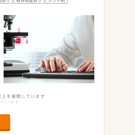
舗以上を展開しています
れています
て様々な活躍ができるフィールドを用意
舗」など様々な店舗を運営しています
最多の51店舗設置しています