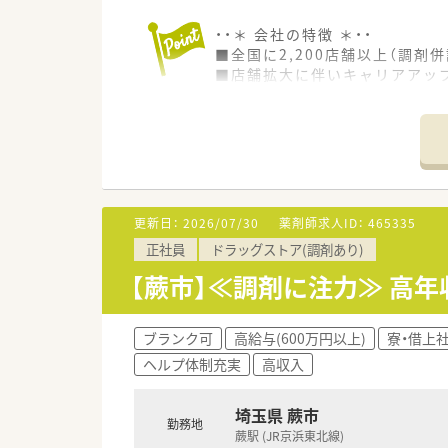
・・＊ 会社の特徴 ＊・・
■全国に2,200店舗以上（調剤併
■店舗拡大に伴いキャリアアッ
■経験や勤務コースによりますが
■職種や職域に合わせ、豊富な
■薬剤師が中心の会社だからこ
■店舗拡大に伴い、エリアマネ
■在宅や教育等の専門性を活か
■その他にも、管理部門や商品
■在宅実施店舗は年々増加して
更新日：
2026/07/30
薬剤師求人ID：
465335
■育児休暇は3歳まで取得が可
正社員
ドラッグストア(調剤あり)
■年間休日が120日とワークラ
■日用品から常備薬まで、従業
【蕨市】≪調剤に注力≫ 高
ブランク可
高給与(600万円以上)
寮・借上
ヘルプ体制充実
高収入
埼玉県 蕨市
勤務地
蕨駅 (JR京浜東北線)