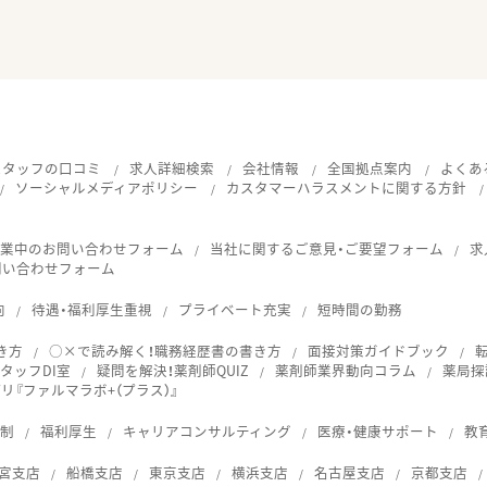
スタッフの口コミ
求人詳細検索
会社情報
全国拠点案内
よくあ
ソーシャルメディアポリシー
カスタマーハラスメントに関する方針
就業中のお問い合わせフォーム
当社に関するご意見・ご要望フォーム
求
問い合わせフォーム
向
待遇・福利厚生重視
プライベート充実
短時間の勤務
き方
○×で読み解く！職務経歴書の書き方
面接対策ガイドブック
タッフDI室
疑問を解決！薬剤師QUIZ
薬剤師業界動向コラム
薬局探
『ファルマラボ+（プラス）』
体制
福利厚生
キャリアコンサルティング
医療・健康サポート
教
宮支店
船橋支店
東京支店
横浜支店
名古屋支店
京都支店