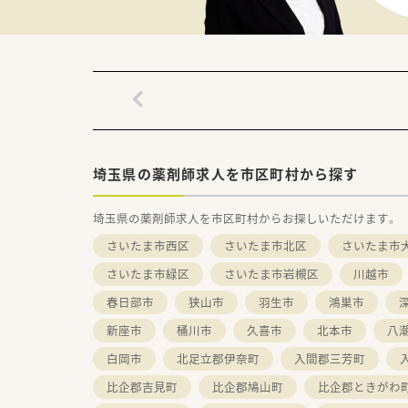
☆最先端の知識を学べる環境が
同社がより力を入れているのが、
高度薬学管理、在宅医療、健康サ
各分野に合わせた設備整備や研
また学び得た知識・経験を資格取
手当として月50,000円の支給
☆安心して長く働ける福利厚生制
働きやすさを追求した職場環境
埼玉県の薬剤師求人を市区町村から探す
ライフステージに合わせた福利
ひとり暮らしの方や子育てをし
埼玉県の薬剤師求人を市区町村からお探しいただけます。
様々なサポートございます！
結婚や出産などのライフステー
さいたま市西区
さいたま市北区
さいたま市
安心して働き続けることが可能
さいたま市緑区
さいたま市岩槻区
川越市
☆多彩なキャリアスタイルがあ
春日部市
狭山市
羽生市
鴻巣市
多角的に事業を展開する同社で
新座市
桶川市
久喜市
北本市
八
薬剤師としての働き方は決して
薬剤師としてのキャリアを積み
白岡市
北足立郡伊奈町
入間郡三芳町
どんな夢に向かってもまっすぐ
比企郡吉見町
比企郡鳩山町
比企郡ときがわ
調剤薬局で、在宅医療で、病院薬