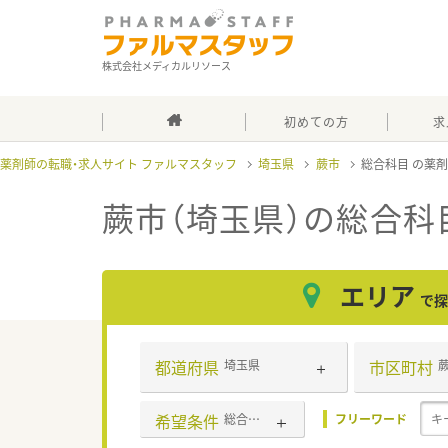
株式会社メディカルリソース
初めての方
求
薬剤師の転職・求人サイト ファルマスタッフ
埼玉県
蕨市
総合科目
蕨市（埼玉県）の総合科
エリア
で探
都道府県
市区町村
埼玉県
希望条件
総合科目
フリーワード