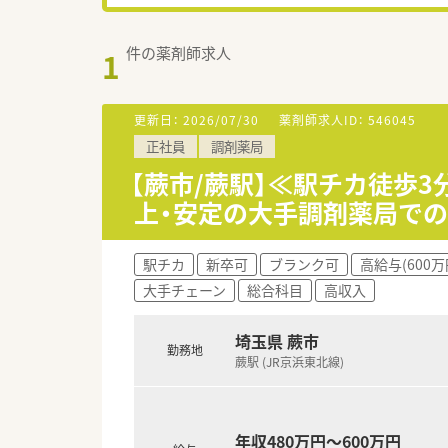
件の薬剤師求人
1
更新日：
2026/07/30
薬剤師求人ID：
546045
正社員
調剤薬局
【蕨市/蕨駅】≪駅チカ徒歩3
上・安定の大手調剤薬局で
駅チカ
新卒可
ブランク可
高給与(600万
大手チェーン
総合科目
高収入
埼玉県 蕨市
勤務地
蕨駅 (JR京浜東北線)
年収480万円～600万円