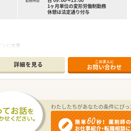
日 09：00～13：00
勤務時間
1ヶ月単位の変形労働制勤務
休憩は法定通り付与
♪
インに応需
おり、
営しています
この求人に
詳細を見る
お問い合わせ
た門前薬局への出店割合 約63％
店割合 約50%
が多め）
 97％
上
合 86%
わたしたちがあなたの条件にぴっ
を中心に、
調剤薬局を展開しています。