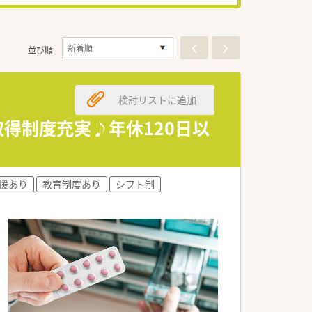
並び順
検討リストに追加
取得制度充実♪年休120日以
援あり
教育制度あり
シフト制