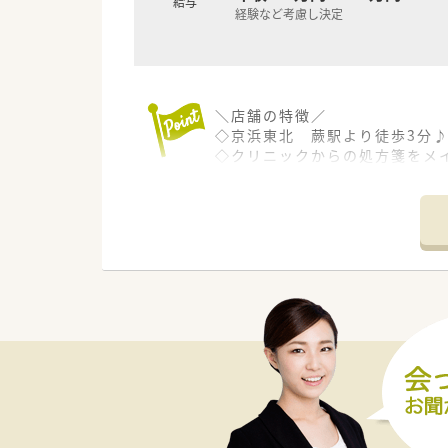
給与
経験など考慮し決定
＼店舗の特徴／
◇京浜東北 蕨駅より徒歩3分
◇クリニックからの処方箋をメ
◇1日150枚の処方箋を応需して
薬剤師さんは5-6名体制で運
＼数字でみる同企業／
・大学病院・総合病院を中心とし
・全国の大学病院総数に対する出
・従業員の男女比率 4:7（女性
・育休からの復帰者の社員定着率
・在宅医療の実施実績 90%以
・かかりつけ薬剤師の在籍店舗割
＼企業の特徴／
大学病院や総合病院の門前薬局
全都道府県に約600店舗以上の