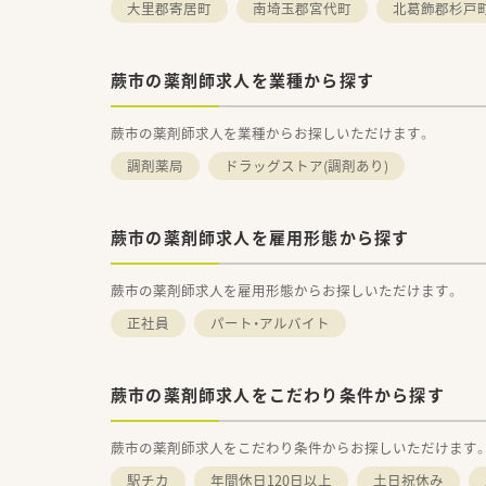
大里郡寄居町
南埼玉郡宮代町
北葛飾郡杉戸
薬剤師としての職能を存分に発
あなたの思い描く未来を実現し
蕨市の薬剤師求人を業種から探す
☆研修カリキュラムや学習コン
入社1年目の方から中途入社の方
永続的に成長できる教育制度を
蕨市の薬剤師求人を業種からお探しいただけます。
大学病院での実務研修など、
調剤薬局
ドラッグストア(調剤あり)
医療機関と連携して学べる機会
医療人として成長ができます。
全国どの薬局で働いても、患者
蕨市の薬剤師求人を雇用形態から探す
蕨市の薬剤師求人を雇用形態からお探しいただけます。
正社員
パート・アルバイト
蕨市の薬剤師求人をこだわり条件から探す
蕨市の薬剤師求人をこだわり条件からお探しいただけます
駅チカ
年間休日120日以上
土日祝休み