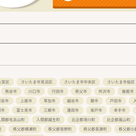
あります！
ポートに対する取り組みです。
修制度の導入などを進め、薬剤師が成長できる環境を整えていま
得に繋げた際にしっかりと評価！☆
がございます。
度！
と、
厚生を充実させています。
ながら働く方など、
ジに変化がある際など、
大宮区
さいたま市見沼区
さいたま市中央区
さいたま市桜区
です。
熊谷市
川口市
行田市
秩父市
所沢市
飯能市
ります！
深谷市
上尾市
草加市
越谷市
蕨市
戸田市
は、
潮市
富士見市
三郷市
蓮田市
坂戸市
幸手市
ひとつではありません。
ながら、
入間郡毛呂山町
入間郡越生町
比企郡滑川町
比企郡嵐山町
に歩める道があります。
町
秩父郡横瀬町
秩父郡皆野町
秩父郡長瀞町
秩父郡小
剤師として、管理部門として、教育担当としてなどなど…活動