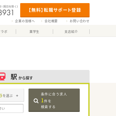
00
（祝日を除く）
【無料】転職サポート登録
企業の皆様へ
会社概要
お問い合わせ
マラボ
薬学生
支店紹介
駅
から探す
条件に合う求人
与
を選ぶ
1
件を
検索する