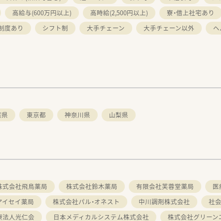
高給与(600万円以上)
高時給(2,500円以上)
寮・借上社宅あり
制度あり
シフト制
大手チェーン
大手チェーン以外
ヘ
葉県
東京都
神奈川県
山梨県
株式会社飛鳥薬局
株式会社鈴木薬局
有限会社芙蓉堂薬局
医
アイセイ薬局
株式会社パル・オネスト
中川調剤株式会社
社
療法人光仁会
日本メディカルシステム株式会社
株式会社グリーン