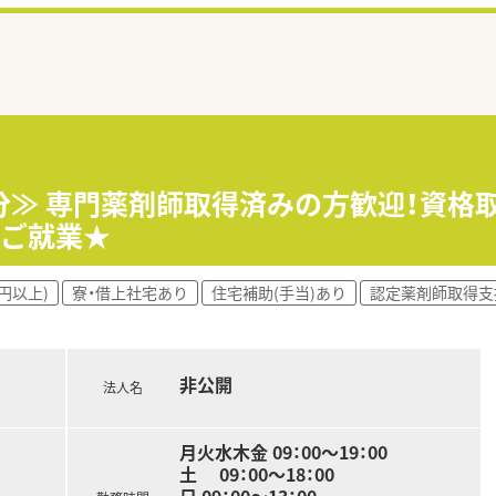
分≫ 専門薬剤師取得済みの方歓迎！資格
のご就業★
円以上)
寮・借上社宅あり
住宅補助(手当)あり
認定薬剤師取得支
非公開
法人名
月火水木金 09：00～19：00
土 09：00～18：00