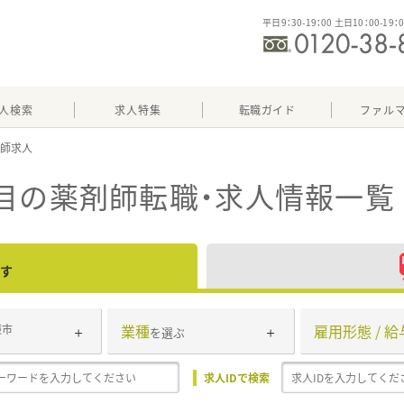
平日9：30-19：00 土日10：00-19：
人検索
求人特集
転職ガイド
ファル
目
の薬剤師転職・求人情報一覧
す
業種
雇用形態 / 給
蕨市
を選ぶ
求人IDで検索