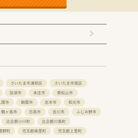
す。
さいたま市浦和区
さいたま市南区
加須市
本庄市
東松山市
入間市
朝霞市
志木市
和光市
鶴ヶ島市
日高市
吉川市
ふじみ野市
比企郡小川町
比企郡川島町
鹿野町
児玉郡美里町
児玉郡上里町
領域は広がり続けています。