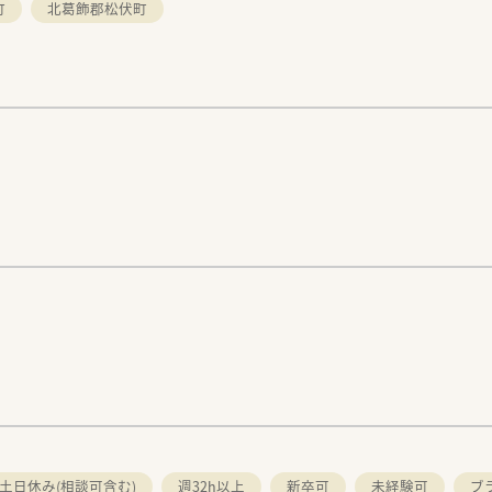
町
北葛飾郡松伏町
揮できるフィールドで、
てください。
テンツが豊富にございます！
まで、
多数用意しています。
もあり、
さまに選ばれる薬剤師を目指すことができますよ。
。
土日休み(相談可含む)
週32h以上
新卒可
未経験可
ブ