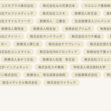
コスモプラス株式会社
株式会社なの花東日本
ウエルシア薬局株
会社アルファメディック
株式会社コスモ
医療法人好文会
医
会社スマイルファーマ
医療法人 三慶会
社会医療法人ジャパンメ
医療法人壽亮会
医療法人昭友会
有限会社プリムラ
有限会
会社ビクトリー
株式会社サンドラッグ
株式会社カワチ薬品
イガー
医療法人啓仁会
株式会社ケアブレーン
株式会社悠久
株式会社ユニスマイル
株式会社FANフロンティア
有限会社千葉メ
医療法人あかつき会
医療法人社団 幸正会
株式会社コミュニ
SF・インフォネット
株式会社スギ薬局
学校法人埼玉医科大学
どい株式会社
医療法人 埼玉成恵会病院
光製薬株式会社
特
総合メディカル株式会社
株式会社ライラック