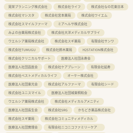
晃栄プランニング株式会社
株式会社ライフ
株式会社なの花東日本
株式会社マシスタ
株式会社宮本薬局
株式会社ワイエム
株式会社スマイルファーマ
ミアヘルサ株式会社
みよの台薬局株式会社
株式会社大洋メディカルサプライ
ウエルシア薬局株式会社
株式会社スギ薬局
有限会社サンワ
株式会社TUMUGU
株式会社鈴木薬局
H2STATION株式会社
株式会社クリニカルサポート
医療法人社団永寿会
医療法人社団昌医会
株式会社ケアブレーン
有限会社延寿
株式会社ベストメディカルライフ
オーケー株式会社
医療法人社団東光会
株式会社アルファーマ
有限会社シード
株式会社ユニスマイル
医療法人社団城東桐和会
ウエルシア薬局株式会社
株式会社メディカルアメニティ
医療法人社団長生会
株式会社SRG
かちどき薬品株式会社
株式会社スギ薬局
株式会社コミュニティメディカル
医療法人社団實理会
有限会社ニコニコファミリーケア