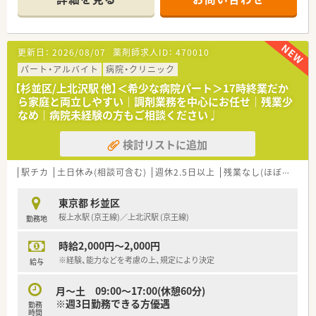
■今後もM＆Aや新規出店が控えており、2022年には100店舗を
超える企業と拡大していきます。
■やる気と頑張りはしっかり評価！各種評価制度、表彰制度、支
援制度を整備しサポートしています。
更新日：
2026/08/07
薬剤師求人ID：
470010
■実力や頑張りにより、20代で薬局長やブロック長に昇進する
など、社員の努力はしっかり評価します。
パート・アルバイト
病院・クリニック
■評価方法も、一次評価者と二次評価者の複数の目で評価をして
【杉並区/上北沢駅 他】＜希少な病院パート＞17時終業だか
おり、公平な査定を行っています。
ら家庭と両立しやすい｜調剤業務を中心にお任せ｜残業少
■充実した研修制度や交流会を用意し風通しの良い社風を実現
なめ｜病院未経験の方もご相談ください♩
しています。
■ブロック長が年に1回は面談を実施するなど、会社に対して意
検討リストに追加
見を言える機会を用意しています。
■各店舗で完結するのではなく、組織全体としてレベルアップし
ていこうという風土があります。
駅チカ
土日休み(相談可含む)
週休2.5日以上
残業なし(ほぼなし含む)
■定期的に開催される研修会や交流会を通じ、他店の人と顔を合
わせる機会も多数用意しています。
東京都 杉並区
■多くの人と知り合うことができますので、情報交換や視野も広
桜上水駅 (京王線)／上北沢駅 (京王線)
勤務地
がり店舗間の協力体制も良好です。
■研修制度は様々な種類を用意し、2ヶ月に1回の割合で社内薬
時給2,000円～2,000円
剤師研修を実施しています。
■社長より会社方針などを直接聞ける機会もあり、モチベーショ
※経験、能力などを考慮の上、規定により決定
給与
ンアップにも繋げています。
■患者様に寄り添う在宅医療で地域に貢献！チーム医療にも取り
月～土 09:00～17:00(休憩60分)
組み在宅医療に注力しています。
※週3日勤務できる方優遇
勤務
■患者様との信頼関係の構築が大切になり、ヒューマンスキルを
時間