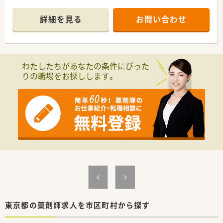
【応需枚数】30～40枚
【人員体制】薬剤師：正社員2名、パート1名、調剤事務
詳細を見る
お問い合わせ
■繁忙期でも店舗の残業は1～2時間程度と少なめ。ほぼ残業な
しで勤務できる環境です。
■在宅やかかりつけのノルマはない為、個人の意欲・患者様の希
望に応えてご勤務可能な環境です。
わたしたちがあなたの条件にぴった
■人数体制充実で負担なくご勤務いただける環境がございま
りの職場をお探しします。
す。
＼ 企業特徴 ／
■札幌、函館、東京圏を中心に事業展開を行なっています。
■クリニックとのマンツーマンの店舗展開で、門前クリニックの
関係は非常に良好です。
■処方箋50枚/日以下の小規模店舗が多いですが、複数店舗をサ
ポートするラウンダーがいる為、
有給休暇や急なお休みも対応してくれ、安心してご勤務いただ
ける環境が整っています。
■定年制70歳です。社歴10年以上という方が数多く在籍してい
ます。
東京都の薬剤師求人を市区町村から探す