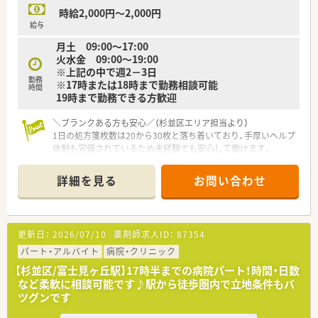
時給2,000円～2,000円
給与
月土 09:00～17:00
火水金 09:00～19:00
※上記の中で週2－3日
勤務
※17時または18時まで勤務相談可能
時間
19時まで勤務できる方歓迎
＼ブランクある方も安心／（杉並区エリア担当より）
1日の処方箋枚数は20から30枚と落ち着いており、手厚いヘルプ
体制も完備されているため未経験でも安心して働けます。
＊------------------------------------------＊
【店舗情報と応需状況について】
詳細を見る
お問い合わせ
■中野富士見町駅から徒歩1分という非常に通勤しやすい好立地
にあり、近隣にはスーパー等もある便利な環境です。
■応需科目は内科や小児科を中心に広域からの処方箋を面で受
け付けており、1日の処方箋枚数は20から30枚程度です。
更新日：
2026/07/10
薬剤師求人ID：
87354
■現在は常勤薬剤師1名、パート薬剤師3名、事務スタッフ1名が
在籍し、アットホームで協力し合える体制が整っています。
パート・アルバイト
病院・クリニック
【杉並区/富士見ヶ丘駅】17時半までの病院パート！時間・日数
【募集背景と求める人物像について】
など柔軟に相談可能です♪駅から徒歩圏内で立地条件もバ
■地域に根ざした医療提供をさらに強化するため、施設在宅業務
ツグンです
や日々の調剤業務をサポートしていただける方を募集します。
■患者様一人ひとりに寄り添い、丁寧な服薬指導やコミュニケー