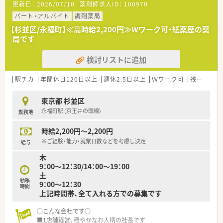
更新日：
2026/07/10
薬剤師求人ID：
100970
・・＊ 病院の特徴 ＊・・
パート・アルバイト
調剤薬局
■敷地内には、特別養護施設・養護施設・老人施設・グループホー
【杉並区/永福町】≪高時給2,200円≫Wワーク可・紙薬歴の薬
ム等のほか、老人社会福祉施設や認知症介護研究研修施設もあり
局です
ます。
■療養タイプの病院です！
検討リストに追加
長期的な治療が必要な方のケアもあり、メンタルサポートも勉
強できる環境です。
駅チカ
年間休日120日以上
週休2.5日以上
Ｗワーク可
残業なし(ほぼなし含む)
東京都 杉並区
永福町駅 (京王井の頭線)
勤務地
時給2,200円～2,200円
※ご経験・能力・就業日数などを考慮し決定
給与
木
9：00～12：30/14：00～19：00
土
勤務
9：00～12：30
時間
上記時間帯、全て入れる方での募集です
○こんな会社です○
■1店舗経営、穏やかなお人柄の社長です