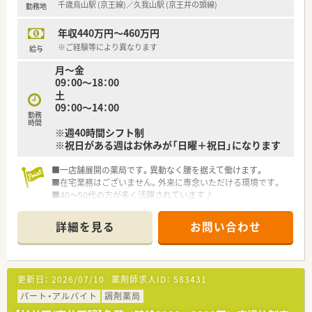
千歳烏山駅 (京王線)／久我山駅 (京王井の頭線)
勤務地
■アロマアドバイザーなどの資格を取得することで、薬学的な知
識にプラスアルファの強みを持った薬剤師を目指せます。
年収440万円～460万円
【法人特徴について】
※ご経験等により異なります
給与
■東京都内にて6店舗の調剤薬局を展開しており、どの店舗もオ
月～金
フィスのように綺麗で清潔感のある佇まいが大きな特徴です。
09：00～18：00
■調剤業務の枠を超えてアロマオイルや香る紙ジュエリーの開
土
発販売を手掛けており、香りを通じた健康提案を行っています。
09：00～14：00
■現場からの声が届きやすいアットホームな社風を大切にして
勤務
おり、代表との距離も近く風通しの良い組織文化を築いていま
時間
※週40時間シフト制
す。
※祝日がある週はお休みが「日曜＋祝日」になります
■認定薬剤師の取得支援制度が整っているほか、認知症ライフパ
ートナーやアロマアドバイザーなどの資格取得も応援します。
■一店舗展開の薬局です。異動なく腰を据えて働けます。
■在宅業務はございません。外来に専念いただける環境です。
■40～50代の方が多く活躍されています♪
詳細を見る
お問い合わせ
更新日：
2026/07/10
薬剤師求人ID：
583431
パート・アルバイト
調剤薬局