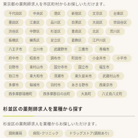
東京都の薬剤師求人を市区町村からお探しいただけます。
千代田区
中央区
港区
新宿区
文京区
台東区
墨田区
江東区
品川区
目黒区
大田区
世田谷区
渋谷区
中野区
杉並区
豊島区
北区
荒川区
板橋区
練馬区
足立区
葛飾区
江戸川区
八王子市
立川市
武蔵野市
三鷹市
青梅市
府中市
昭島市
調布市
町田市
小金井市
小平市
日野市
東村山市
国分寺市
国立市
福生市
狛江市
東大和市
清瀬市
東久留米市
武蔵村山市
多摩市
稲城市
羽村市
あきる野市
西東京市
西多摩郡瑞穂町
西多摩郡日の出町
大島町
八丈島八丈町
杉並区の薬剤師求人を業種から探す
杉並区の薬剤師求人を業種からお探しいただけます。
調剤薬局
病院・クリニック
ドラッグストア(調剤あり)