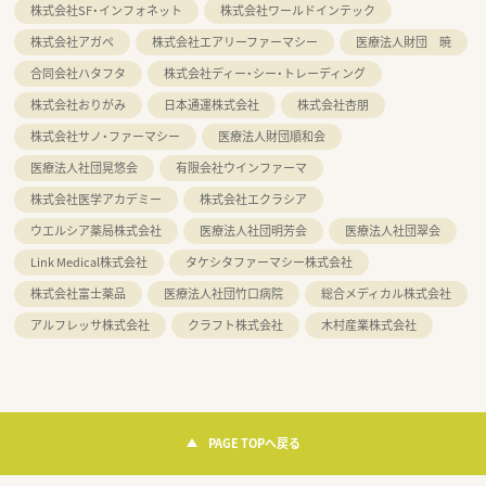
株式会社SF・インフォネット
株式会社ワールドインテック
株式会社アガペ
株式会社エアリーファーマシー
医療法人財団 暁
合同会社ハタフタ
株式会社ディー・シー・トレーディング
株式会社おりがみ
日本通運株式会社
株式会社杏朋
株式会社サノ・ファーマシー
医療法人財団順和会
医療法人社団晃悠会
有限会社ウインファーマ
株式会社医学アカデミー
株式会社エクラシア
ウエルシア薬局株式会社
医療法人社団明芳会
医療法人社団翠会
Link Medical株式会社
タケシタファーマシー株式会社
株式会社富士薬品
医療法人社団竹口病院
総合メディカル株式会社
アルフレッサ株式会社
クラフト株式会社
木村産業株式会社
PAGE TOPへ戻る