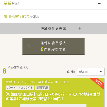
業種
を選ぶ
雇用形態 / 給与
を選ぶ
詳細条件を表示
条件に合う求人
8
件を
検索する
8
件の薬剤師求人
並び順
更新日：
2026/08/07
薬剤師求人ID：
81372
パート・アルバイト
調剤薬局
【杉並区/浜田山駅】≪週3日～OKのパート求人≫地域密着型
の薬局！ご経験次第で時給2,400円♪