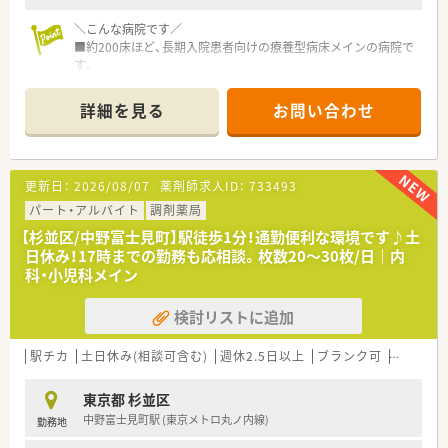
重視している理由はここにあります。
■年間休日も120日あり、しっかりと休むことも大切と考えプラ
＼こんな病院です／
イベートも充実する事が可能です。
■約200床ほど、長期入院患者向けの療養型病床メインの病院で
■人材育成の体制や気持ち良く働くための環境整備など、今後も
す。
社員と一緒に成長していきます。
■高齢者医療を真剣に考え、入院患者への手厚い支援、看護が評
判の病院です。
詳細を見る
お問い合わせ
■院内はホテルのような格調高くおしゃれな空間です。
＼こんな働き方です／
■17時まで！日曜祝日勤務なし！残業もほとんどありません。ご
更新日：
2026/08/07
薬剤師求人ID：
733493
家庭優先されたい方必見です！
■療養型病院で入院患者の調剤業務がメイン。病棟や混注業務
パート・アルバイト
調剤薬局
はなく負担は少ないです。
【杉並区/中野富士見町】駅徒歩1分！通勤便利な環境です♪土
■チームワークをもって患者様に向かい合える病院です。
日休み！17時までの勤務も応相談。枚数20～30枚/日｜内
■病院経験のある方歓迎いたします
科・小児科メイン
＼こんな方におすすめです／
検討リストに追加
■病院が好きで夜勤なしの環境で働きたい方
■残業が少なく、プライベートも大切にしたい方、子育て中の
方・家庭との両立をお考えの方
駅チカ
土日休み(相談可含む)
週休2.5日以上
ブランク可
残業なし
■チームワークをもって患者様に向きあいたい方
東京都 杉並区
中野富士見町駅 (東京メトロ丸ノ内線)
勤務地