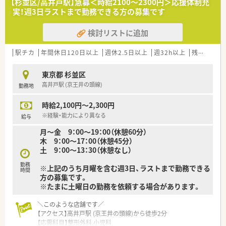
【杉並区/高井戸駅】急募＜時給2100～2300円＞応援体制充
実！週3日ラストまで勤務できる方の募集です
検討リストに追加
駅チカ
年間休日120日以上
週休2.5日以上
週32h以上
残業なし(ほぼなし含む)
東京都 杉並区
高井戸駅 (京王井の頭線)
勤務地
時給2,100円～2,300円
※経験・能力により異なる
給与
月～金 9：00～19：00（休憩60分）
木 9：00～17：00（休憩45分）
土 9：00～13：30（休憩なし）
勤務
※上記のうち月曜を含む週3日、ラストまで勤務できる
時間
方の募集です。
※たまに土曜日の勤務を依頼する場合があります。
＼このような店舗です／
【アクセス】高井戸駅 (京王井の頭線)から徒歩2分
【応需科目】整形外科,小児科