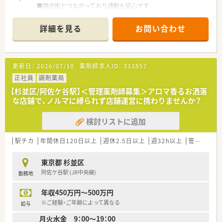
■商店街とつながっており通勤も安心です
■内科クリニック門前。先生との関係も良好です
詳細を見る
お問い合わせ
更新日：
2026/07/10
薬剤師求人ID：
333857
正社員
調剤薬局
【杉並区/阿佐ケ谷駅】＜管理薬剤師募集＞アロマ香るお洒落
な店舗で、ノルマに縛られず店舗運営に携わりませんか？
検討リストに追加
駅チカ
年間休日120日以上
週休2.5日以上
週32h以上
管理薬剤師
東京都 杉並区
阿佐ケ谷駅 (JR中央線)
勤務地
年収450万円～500万円
※ご経験・ご年齢によって異なる
給与
月火水金 9：00～19：00