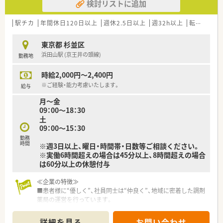
検討リストに追加
駅チカ
年間休日120日以上
週休2.5日以上
週32h以上
転勤なし
東京都 杉並区
浜田山駅 (京王井の頭線)
勤務地
時給2,000円～2,400円
※ご経験・能力考慮いたします。
給与
月～金
09：00～18：30
土
09：00～15：30
勤務
時間
※週3日以上、曜日・時間帯・日数等ご相談ください。
※実働6時間超えの場合は45分以上、8時間超えの場合
は60分以上の休憩付与
≪企業の特徴≫
■患者様に“優しく”、社員同士は“仲良く”、地域に密着した調剤
薬局の運営を行っています。
■1985年に創業し、関連会社設立やM&Aを実施し現在ではグル
ープ全体で95店舗まで成長中！
詳細を見る
お問い合わせ