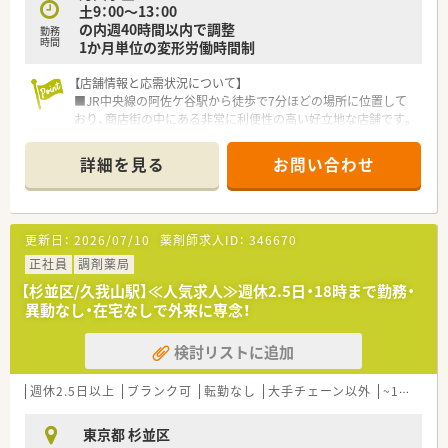
土9：00～13：00
の内週40時間以内で調整
勤務
時間
1か月単位の変形労働時間制
【店舗情報と応需状況について】
■JR中央線の阿佐ケ谷駅から徒歩で7分ほどの場所に位置して
おり、商店街の中にある非常に利便性の高い好立地な店舗です。
■処方箋は隣接する消化器科が約5割を占めており、その他に皮
膚科や小児科、内科などを1日40枚から50枚ほど応需します。
詳細を見る
お問い合わせ
■現場は薬剤師2名と事務1名の体制で運営されており、居宅在
宅も1件対応するなど地域密着型のサービスを提供しています。
【勤務実態について】
更新日：
2026/07/10
薬剤師求人ID：
346670
■残業時間は月に10時間から20時間程度と比較的少なく、15分
単位で時間外手当が支給されるため無理なく働けます。
正社員
調剤薬局
■有給休暇の取得率も高く年間10日以上は消化できており、夏
【杉並区/久我山駅】≪人気求人≫週休2.5日・18時まで勤務・
季や年末年始には1週間程度の長期休暇も取得可能です。
異動なし・在宅なしで外来に専念！
■店舗で力を入れているアロマ製品の販売や説明にも携わるこ
とができ、薬剤師の専門知識を活かした幅広い提案が可能です。
検討リストに追加
【想定されるキャリアイメージ】
■入社後はOJT制度を通じて業務に慣れていただき、ゆくゆくは
週休2.5日以上
ブランク可
転勤なし
大手チェーン以外
~18時までの職場
管理薬剤師として店舗運営の中核を担うことが期待されます。
■会社が資格取得を積極的に支援しているため、認定薬剤師とし
東京都 杉並区
て専門性を高めながらキャリアを形成することが可能です。