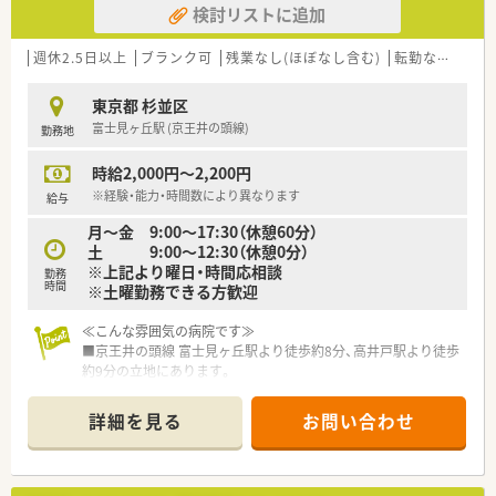
検討リストに追加
ションを大切にできる誠実な方からのご応募をお待ちしており
ます。
■これまでのご経験を活かして店舗運営に貢献し、周囲のスタッ
週休2.5日以上
ブランク可
残業なし(ほぼなし含む)
転勤なし
シフ
フと円滑に連携を取りながら働ける協調性のある方を歓迎しま
す。
東京都 杉並区
富士見ヶ丘駅 (京王井の頭線)
勤務地
【勤務実態について】
■月曜と土曜は17時まで、火曜、水曜、金曜は19時までの開局と
時給2,000円～2,200円
なっており、残業はほとんど発生しない働きやすい職場です。
■ヘルプ体制が充実しているため、急な体調不良や休暇の際にも
※経験・能力・時間数により異なります
給与
スタッフ同士でフォローし合いながら業務を進められます。
月～金 9:00～17:30（休憩60分）
■施設調剤など幅広い業務に対応しつつも、1日の処方箋枚数が
土 9:00～12:30（休憩0分）
落ち着いているため、一人ひとりの業務負担は軽減されていま
※上記より曜日・時間応相談
す。
勤務
時間
※土曜勤務できる方歓迎
≪こんな雰囲気の病院です≫
■京王井の頭線 富士見ヶ丘駅より徒歩約8分、高井戸駅より徒歩
約9分の立地にあります。
■長い歴史のなかでも老年医学・老人医療・老年心理学などに関
する調査研究を進め、多大な成果をあげている病院です。
詳細を見る
お問い合わせ
≪こんな方にオススメです≫
■多職種連携を図り、患者様に寄り添った対応をしたい方
■職場見学歓迎してます！お気軽にお問い合わせください