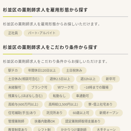
杉並区の薬剤師求人を雇用形態から探す
杉並区の薬剤師求人を雇用形態からお探しいただけます。
正社員
パート・アルバイト
杉並区の薬剤師求人をこだわり条件から探す
杉並区の薬剤師求人をこだわり条件からお探しいただけます。
駅チカ
年間休日120日以上
土日祝休み
土日休み(相談可含む)
週休2.5日以上
週32h以上
新卒可
未経験可
ブランク可
Ｗワーク可
~18時までの職場
残業なし(ほぼなし含む)
転勤なし
車通勤可
高給与(600万円以上)
高時給(2,500円以上)
寮・借上社宅あり
住宅補助(手当)あり
託児所あり
60歳以上可
新規オープン
管理薬剤師
扶養内勤務OK
認定薬剤師取得支援あり
教育制度あり
シフト制
かかりつけ薬剤師
大手チェーン