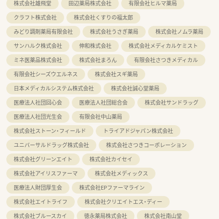
株式会社雄飛堂
田辺薬局株式会社
有限会社ヒルマ薬局
クラフト株式会社
株式会社くすりの福太郎
みどり調剤薬局有限会社
株式会社うさぎ薬局
株式会社ノムラ薬局
サンハルク株式会社
伸和株式会社
株式会社メディカルケミスト
ミネ医薬品株式会社
株式会社まろん
有限会社さつきメディカル
有限会社シーズウエルネス
株式会社スギ薬局
日本メディカルシステム株式会社
株式会社誠心堂薬局
医療法人社団回心会
医療法人社団総合会
株式会社サンドラッグ
医療法人社団光生会
有限会社中山薬局
株式会社ストーン・フィールド
トライアドジャパン株式会社
ユニバーサルドラッグ株式会社
株式会社さつきコーポレーション
株式会社グリーンエイト
株式会社カイセイ
株式会社アイリスファーマ
株式会社メディックス
医療法人財団厚生会
株式会社EPファーマライン
株式会社エイトライフ
株式会社クリエイトエス・ディー
株式会社ブルースカイ
徳永薬局株式会社
株式会社南山堂