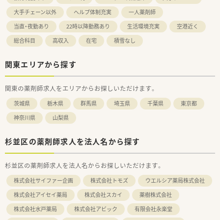
大手チェーン以外
ヘルプ体制充実
一人薬剤師
当直・夜勤あり
22時以降勤務あり
生活環境充実
空港近く
総合科目
高収入
在宅
積雪なし
関東エリアから探す
関東の薬剤師求人をエリアからお探しいただけます。
茨城県
栃木県
群馬県
埼玉県
千葉県
東京都
神奈川県
山梨県
杉並区の薬剤師求人を法人名から探す
杉並区の薬剤師求人を法人名からお探しいただけます。
株式会社サイファー企画
株式会社トモズ
ウエルシア薬局株式会社
株式会社アイセイ薬局
株式会社スカイ
薬樹株式会社
株式会社水戸薬局
株式会社アビック
有限会社永楽堂