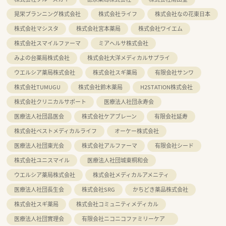
晃栄プランニング株式会社
株式会社ライフ
株式会社なの花東日本
株式会社マシスタ
株式会社宮本薬局
株式会社ワイエム
株式会社スマイルファーマ
ミアヘルサ株式会社
みよの台薬局株式会社
株式会社大洋メディカルサプライ
ウエルシア薬局株式会社
株式会社スギ薬局
有限会社サンワ
株式会社TUMUGU
株式会社鈴木薬局
H2STATION株式会社
株式会社クリニカルサポート
医療法人社団永寿会
医療法人社団昌医会
株式会社ケアブレーン
有限会社延寿
株式会社ベストメディカルライフ
オーケー株式会社
医療法人社団東光会
株式会社アルファーマ
有限会社シード
株式会社ユニスマイル
医療法人社団城東桐和会
ウエルシア薬局株式会社
株式会社メディカルアメニティ
医療法人社団長生会
株式会社SRG
かちどき薬品株式会社
株式会社スギ薬局
株式会社コミュニティメディカル
医療法人社団實理会
有限会社ニコニコファミリーケア