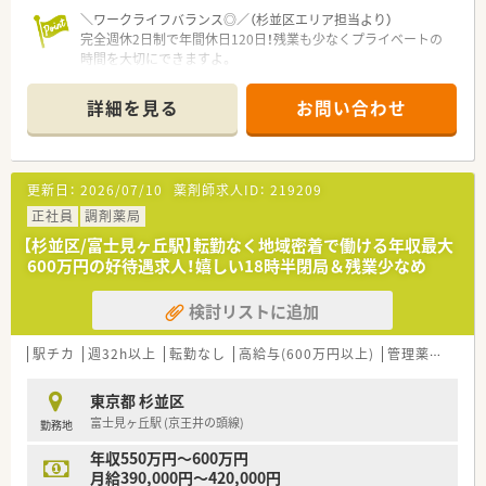
＼ワークライフバランス◎／（杉並区エリア担当より）
完全週休2日制で年間休日120日！残業も少なくプライベートの
時間を大切にできますよ。
＊------------------------------------------＊
【店舗情報と応需状況について】
詳細を見る
お問い合わせ
■京王井の頭線の西永福駅から徒歩3分に位置し、内科や呼吸器
科をメインに1日平均30枚ほどの処方箋を応需しています。
■常時1名から2名の薬剤師が在籍しており、近隣のクリニック
と良好な関係を築きながら地域の方々の健康を支えています。
更新日：
2026/07/10
薬剤師求人ID：
219209
■外来業務に加えて居宅在宅も数件担当しており、地域医療に深
く貢献しながら専門性を高められる環境が整っております。
正社員
調剤薬局
【杉並区/富士見ヶ丘駅】転勤なく地域密着で働ける年収最大
【法人特徴について】
600万円の好待遇求人！嬉しい18時半閉局＆残業少なめ
■小田急沿線を中心に地域密着を目指し、都内に9店舗を展開し
て地域医療へ貢献している非常に安定した法人になります。
検討リストに追加
■全店舗が駅近くに展開しているため通勤面が非常に便利であ
り、スタッフが安心して長く働き続けられる環境が整っておりま
す。
駅チカ
週32h以上
転勤なし
高給与(600万円以上)
管理薬剤師
大
■外来調剤を土台として在宅医療や健康サポート薬局へと展開
するビジョンを掲げ、地域の皆様の健康を総合的に支援します。
東京都 杉並区
富士見ヶ丘駅 (京王井の頭線)
勤務地
【勤務実態について】
■月の平均残業時間は5時間程度と非常に少なく、1分単位で時
年収550万円～600万円
間外手当が支給されるため安心してお仕事に取り組めます。
月給390,000円～420,000円