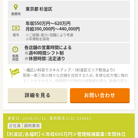
■想定年収は500万円から650万円となっており、残業がほぼな
東京都 杉並区
いため理論年収と想定年収の乖離がなく安心できる求人です。
勤務地
■年間休日は120日しっかりと確保されており、仕事とプライベ
ートのバランスを大切にしながら健康的に勤務できます。
年収550万円～620万円
■管理薬剤師として着任された後には、月額3万円の手当が付与
月給390,000円～440,000円
されるため、着実な収入アップを見込むことができます。
給与
※ご経験・能力・役職により考慮
※年俸制を採用
【職場環境と雰囲気】
各店舗の営業時間による
■50代から60代のベテランスタッフが中心となって活躍してお
※週40時間シフト制
り、落ち着いた雰囲気の中で互いを尊重できる職場環境です。
勤務
※休憩時間：法定通り
■少人数の店舗体制だからこそスタッフ同士のチームワークが
時間
抜群に良く、困った時には互いにフォローし合える温かさがあり
＼幅広い科目でスキルアップ／（杉並区エリア担当より）
ます。
関東一都三県の様々な店舗を巡回するため、多様な処方箋に触れ
■経営層との距離が非常に近く、現場の意見がダイレクトに届き
ることができます。短期間で圧倒的な経験値を積み、臨機応変な
やすいため、風通しの良い組織の中で自分の考えを具現化できま
対応力を磨きたい方に最適なポジションです。年収のご相談も
す。
可能です！
詳細を見る
お問い合わせ
＊------------------------------------------＊
【こんな取り組みをしています】
【店舗情報と応需状況について】
■従業員本人だけでなく家族の処方箋自己負担額も50％補助す
■関東一都三県に展開する複数の調剤薬局を巡回し、様々な応需
る制度があり、家計を支える福利厚生として大変喜ばれていま
科目に対応していただきます。
す。
更新日：
2026/07/31
薬剤師求人ID：
225667
■総合科目をはじめとする多種多様な処方箋を応需するため、幅
■薬剤師会への加入支援や定期的な社内勉強会の開催を通じて、
広い知識が身につきます。
正社員
調剤薬局
最新の薬学知識や技能を常にアップデートできる環境を整えて
■各店舗ごとに異なる設備や患者様の層に合わせて、柔軟な対応
います。
【杉並区/永福町】≪年収600万円≫管理候補募集！年間休日
力が求められる環境です。
■1分単位の残業代支給や徹底した労務管理を行い、従業員が不