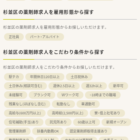
杉並区の薬剤師求人を雇用形態から探す
杉並区の薬剤師求人を雇用形態からお探しいただけます。
正社員
パート・アルバイト
杉並区の薬剤師求人をこだわり条件から探す
杉並区の薬剤師求人をこだわり条件からお探しいただけます。
駅チカ
年間休日120日以上
土日祝休み
土日休み(相談可含む)
週休2.5日以上
週32h以上
新卒可
未経験可
ブランク可
Ｗワーク可
~18時までの職場
残業なし(ほぼなし含む)
転勤なし
車通勤可
高給与(600万円以上)
高時給(2,500円以上)
寮・借上社宅あり
住宅補助(手当)あり
託児所あり
60歳以上可
新規オープン
管理薬剤師
扶養内勤務OK
認定薬剤師取得支援あり