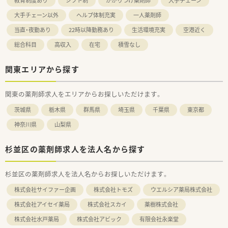
教育制度あり
シフト制
かかりつけ薬剤師
大手チェーン
大手チェーン以外
ヘルプ体制充実
一人薬剤師
当直・夜勤あり
22時以降勤務あり
生活環境充実
空港近く
総合科目
高収入
在宅
積雪なし
関東エリアから探す
関東の薬剤師求人をエリアからお探しいただけます。
茨城県
栃木県
群馬県
埼玉県
千葉県
東京都
神奈川県
山梨県
杉並区の薬剤師求人を法人名から探す
杉並区の薬剤師求人を法人名からお探しいただけます。
株式会社サイファー企画
株式会社トモズ
ウエルシア薬局株式会社
株式会社アイセイ薬局
株式会社スカイ
薬樹株式会社
株式会社水戸薬局
株式会社アビック
有限会社永楽堂