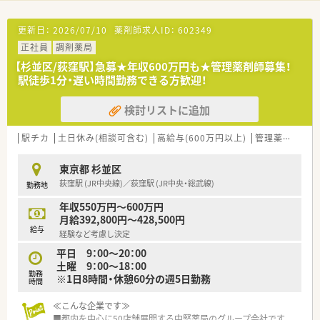
更新日：
2026/07/10
薬剤師求人ID：
602349
正社員
調剤薬局
【杉並区/荻窪駅】急募★年収600万円も★管理薬剤師募集！
駅徒歩1分・遅い時間勤務できる方歓迎！
検討リストに追加
駅チカ
土日休み(相談可含む)
高給与(600万円以上)
管理薬剤師
大
東京都 杉並区
荻窪駅 (JR中央線)／荻窪駅 (JR中央・総武線)
勤務地
年収550万円～600万円
月給392,800円～428,500円
給与
経験など考慮し決定
平日 9：00～20：00
土曜 9：00～18：00
勤務
※1日8時間・休憩60分の週5日勤務
時間
≪こんな企業です≫
■都内を中心に50店舗展開する中堅薬局のグループ会社です