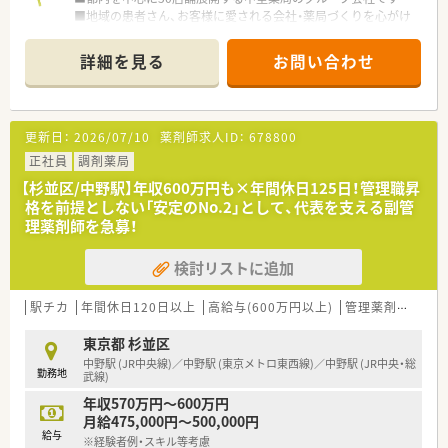
■地域の患者さん、お客様に愛される会社・薬局づくりを心がけ
ております
詳細を見る
お問い合わせ
≪こんな店舗です≫
■荻窪駅から徒歩1分の駅チカで通勤も便利
■駅前で、整形外科,内科,精神科をメインで応需している面受け
薬局
更新日：
2026/07/10
薬剤師求人ID：
678800
■処方箋は1日80～100枚ほど
■薬剤師は2～3名体制
正社員
調剤薬局
■外来対応メインでご対応いただけます
【杉並区/中野駅】年収600万円も×年間休日125日！管理職昇
格を前提としない「安定のNo.2」として、代表を支える副管
理薬剤師を急募！
検討リストに追加
駅チカ
年間休日120日以上
高給与(600万円以上)
管理薬剤師
かか
東京都 杉並区
中野駅 (JR中央線)／中野駅 (東京メトロ東西線)／中野駅 (JR中央・総
勤務地
武線)
年収570万円～600万円
月給475,000円～500,000円
給与
※経験者例・スキル等考慮