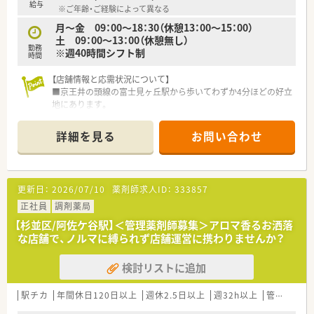
■有給休暇と公休を組み合わせて夏季休暇を1週間程度取得する
給与
※ご年齢・ご経験によって異なる
ことが可能であり、メリハリをつけて働くことができます。
■急なお休みやシフト変更が発生した際にも、周辺エリアの店舗
月～金 09：00～18：30（休憩13：00～15：00）
からヘルプ体制が整っているため安心して休暇を取得できま
土 09：00～13：00（休憩無し）
勤務
す。
※週40時間シフト制
時間
【店舗情報と応需状況について】
■京王井の頭線の富士見ヶ丘駅から歩いてわずか4分ほどの好立
地にあります。
■近隣の耳鼻科と皮膚科を中心に、1日あたり平均20枚から30枚
の処方箋を応需しています。
詳細を見る
お問い合わせ
■薬剤師は常時1名、非常勤3名体制ですが、経験豊富な事務さん
2名がしっかり補助してくれます。
【募集背景と求める人物像について】
更新日：
2026/07/10
薬剤師求人ID：
333857
■今回の募集は、管理薬剤師として勤務いただける方の募集で
す。
正社員
調剤薬局
■患者様一人ひとりと丁寧に向き合える、コミュニケーションを
【杉並区/阿佐ケ谷駅】＜管理薬剤師募集＞アロマ香るお洒落
大切にする方を歓迎します。
な店舗で、ノルマに縛られず店舗運営に携わりませんか？
【職場環境と雰囲気】
検討リストに追加
■地域に根差したアットホームな雰囲気が特徴で、幅広い年代の
スタッフが活躍中です。
■「最も好かれる調剤薬局」を目標に掲げ、患者様第一の丁寧な
駅チカ
年間休日120日以上
週休2.5日以上
週32h以上
管理薬剤師
対応を大切にしています。