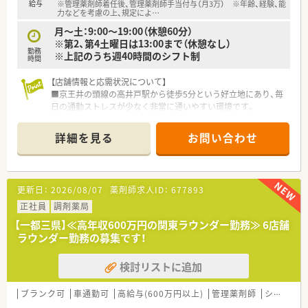
給与
※管理薬剤師着任後、管理薬剤師手当付与（月3万） ※年齢、経験、能
条件が揃っており長く安心して働ける環境があります。
力などを考慮の上、規定によ
…
月～土：9:00～19:00（休憩60分）
※第2、第4土曜日は13:00まで（休憩なし）
勤務
※上記のうち週40時間のシフト制
時間
【店舗情報と応需状況について】
■京王井の頭線の高井戸駅から徒歩5分という好立地にあり、毎
日の通勤ストレスが少なく非常に通いやすい環境です。
■応需科目は内科と整形外科が中心で、処方箋枚数は1日20枚か
ら30枚と比較的落ち着いておりゆとりある対応が可能です。
詳細を見る
お問い合わせ
■個人宅5名に対し月10件ほどの訪問を計画的に実施しており、
無理なく在宅業務の経験を積むことができる店舗です。
【募集背景と求める人物像について】
更新日：
2026/08/07
薬剤師求人ID：
677893
■今後のM&Aによる店舗拡大を見据えた増員および欠員補充の
ため、即戦力となる管理薬剤師候補を急募にて受け付けていま
正社員
調剤薬局
す。
【一都三県】≪高年収600万円の関東ラウンダー勤務≫ 6店舗
■調剤実務経験が3年以上ある方を対象としており、将来的には
ラウンダー勤務の募集です！
組織の核となって活躍していただけるような方を求めていま
す。
検討リストに追加
■調剤経験があれば管理薬剤師業務の経験のないからもご相談
可能です！
ブランク可
車通勤可
高給与(600万円以上)
管理薬剤師
シフト制
【求人情報について】