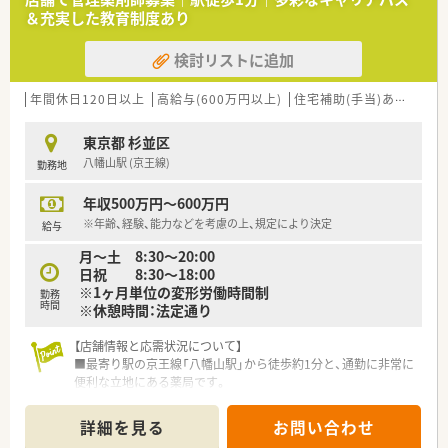
■店舗で力を入れているアロマ製品の販売や説明にも携わるこ
＆充実した教育制度あり
とができ、薬剤師の専門知識を活かした幅広い提案が可能です。
検討リストに追加
【想定されるキャリアイメージ】
■入社後はOJT制度を通じて業務に慣れていただき、ゆくゆくは
管理薬剤師として店舗運営の中核を担うことが期待されます。
年間休日120日以上
高給与(600万円以上)
住宅補助(手当)あり
認定
■会社が資格取得を積極的に支援しているため、認定薬剤師とし
て専門性を高めながらキャリアを形成することが可能です。
東京都 杉並区
■アロマアドバイザーなどの資格を取得することで、薬学的な知
八幡山駅 (京王線)
勤務地
識にプラスアルファの強みを持った薬剤師を目指せます。
年収500万円～600万円
【法人特徴について】
■東京都内にて6店舗の調剤薬局を展開しており、どの店舗もオ
※年齢、経験、能力などを考慮の上、規定により決定
給与
フィスのように綺麗で清潔感のある佇まいが大きな特徴です。
月～土 8:30～20:00
■調剤業務の枠を超えてアロマオイルや香る紙ジュエリーの開
日祝 8:30～18:00
発販売を手掛けており、香りを通じた健康提案を行っています。
※1ヶ月単位の変形労働時間制
■現場からの声が届きやすいアットホームな社風を大切にして
勤務
時間
※休憩時間：法定通り
おり、代表との距離も近く風通しの良い組織文化を築いていま
す。
【店舗情報と応需状況について】
■認定薬剤師の取得支援制度が整っているほか、認知症ライフパ
■最寄り駅の京王線「八幡山駅」から徒歩約1分と、通勤に非常に
ートナーやアロマアドバイザーなどの資格取得も応援します。
便利な立地にある薬局です。
■近隣のクリニックから内科、消化器科、皮膚科、小児科、耳鼻科
アレルギー科など多彩な処方箋を応需しています。
詳細を見る
お問い合わせ
■処方箋枚数は1日あたり約80枚で、薬剤師は常勤4名、非常勤2