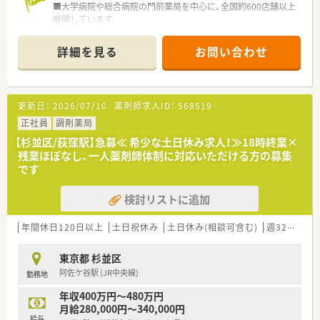
■大学病院や総合病院の門前薬局を中心に、全国約600店舗以上
展開しています
■年間休日125日の会社です
■利益率、全調剤薬局の中で日本一の企業です！
詳細を見る
お問い合わせ
■グループ会社を多数所有しているため利益が安定しており、
調剤報酬改定にも影響を受けにくく、将来性のある会社です
■コンプライアンス重視、サービス残業や事務の調剤補助は一切
認めていません。
更新日：
2026/07/10
薬剤師求人ID：
568519
■高度薬学管理、在宅医療、健康サポートに力を入れています。
各分野に合わせた設備整備や研修制度の導入などを進め、薬剤師
正社員
調剤薬局
が成長できる環境を整えています。
【杉並区/荻窪駅】急募≪ 希少な土日休み求人！≫18時終業×
■大学病院での実務研修など、医療機関と連携して学べる機会も
残業ほぼなし、一人薬剤師体制に対応いただける方の募集
あり
です
■薬学生を対象にした、就職企業人気ランキングでも、TOP3位
以内にランクインしています！
検討リストに追加
年間休日120日以上
土日祝休み
土日休み(相談可含む)
週32h以上
東京都 杉並区
阿佐ケ谷駅 (JR中央線)
勤務地
年収400万円～480万円
月給280,000円～340,000円
給与