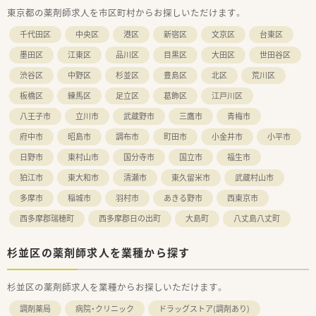
す。
東京都の薬剤師求人を市区町村からお探しいただけます。
■デジタル操作やレセコン入力に抵抗がなく、1つの店舗を長期
的に支えていただける安定志向をお持ちの方に最適な環境で
千代田区
中央区
港区
新宿区
文京区
台東区
す。
墨田区
江東区
品川区
目黒区
大田区
世田谷区
【求人情報について】
渋谷区
中野区
杉並区
豊島区
北区
荒川区
■正社員の勤務薬剤師として年収570万円から600万円の提示が
可能で、これまでの調剤経験やスキルを最大限に考慮します。
板橋区
練馬区
足立区
葛飾区
江戸川区
■完全週休2日制で年間休日は前年実績125日となっており、ワ
ークライフバランスを重視したい方にも安心の条件です。
八王子市
立川市
武蔵野市
三鷹市
青梅市
■40代から60代までの幅広い年齢層のスタッフがバランスよく
府中市
昭島市
調布市
町田市
小金井市
小平市
在籍しており、非常に落ち着いた穏やかな空気感が漂う職場で
す。
日野市
東村山市
国分寺市
国立市
福生市
狛江市
東大和市
清瀬市
東久留米市
武蔵村山市
【想定される業務内容】
■調剤や服薬指導に加え、薬歴管理、医薬品の発注、在庫管理、さ
多摩市
稲城市
羽村市
あきる野市
西東京市
らには現場での軽微なトラブルへの一次対応を幅広くお任せし
ます。
西多摩郡瑞穂町
西多摩郡日の出町
大島町
八丈島八丈町
■代表不在時には、医師からの問い合わせや患者様へのクレーム
一次対応、在庫の調整判断など、現場の差配を担っていただきま
杉並区の薬剤師求人を業種から探す
す。
■業務上の最終的な責任は代表が負う体制のため、副管理薬剤師
として安心して現場判断や店舗のサポートに専念できる環境で
杉並区の薬剤師求人を業種からお探しいただけます。
す。
調剤薬局
病院・クリニック
ドラッグストア(調剤あり)