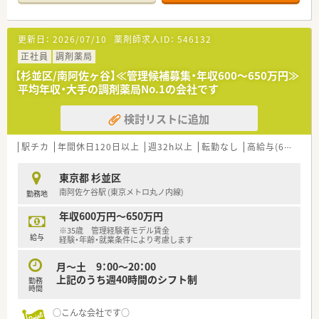
名の体制で業務にあたっています。
【職場環境と雰囲気】
更新日：
2026/07/10
薬剤師求人ID：
546132
■病院のそばに位置しており、比較的新しくキレイな薬局で快適
に勤務いただけます。
正社員
調剤薬局
■ロールプレイング研修なども実施しており、ブランク明けの方
【杉並区/南阿佐ヶ谷】≪管理候補募集・年収600～650万円≫
も安心して業務に復帰できます。
平均年収・大手の調剤薬局No.1の会社です
■スタッフ同士が温かみのある対応を心がけ、コミュニケーショ
ンを大切にする風土があります。
検討リストに追加
【法人特徴について】
■東京都や神奈川県など関東圏を中心に、90店舗以上の調剤薬
駅チカ
年間休日120日以上
週32h以上
転勤なし
高給与(600万円以上)
局を展開している企業です。
■調剤薬局事業のほか介護事業も手掛けており、地域医療・福祉
東京都 杉並区
への貢献を目指しています。
南阿佐ケ谷駅 (東京メトロ丸ノ内線)
勤務地
■患者様や医師、MRとの信頼関係を重視し、会話力を高める社
員育成に力を入れています。
年収600万円～650万円
※35歳 管理経験者モデル賃金
【こんな取り組みをしています】
給与
経験・年齢・就業条件により考慮します
■新人導入研修から始まり、専門研修、中堅・管理職研修など階
層別教育が充実しています。
月～土 9：00～20：00
■認定薬剤師の資格取得支援制度があり、研修費用補助などを通
上記のうち週40時間のシフト制
勤務
じてスキルアップを後押しします。
時間
■薬価改定や診療報酬改定に関する研修を定期的に実施し、最新
の知識習得に努めています。
○こんな会社です○