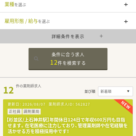
業種
を選ぶ
雇用形態 / 給与
を選ぶ
詳細条件を表示
条件に合う求人
12
件を
検索する
12
件の薬剤師求人
並び順
更新日：
2026/08/07
薬剤師求人ID：
562827
正社員
調剤薬局
【杉並区/上石神井駅】年間休日124日で年収600万円も目指
せます。在宅医療に注力しており、管理薬剤師や在宅経験を
活かせる方を積極採用中です！