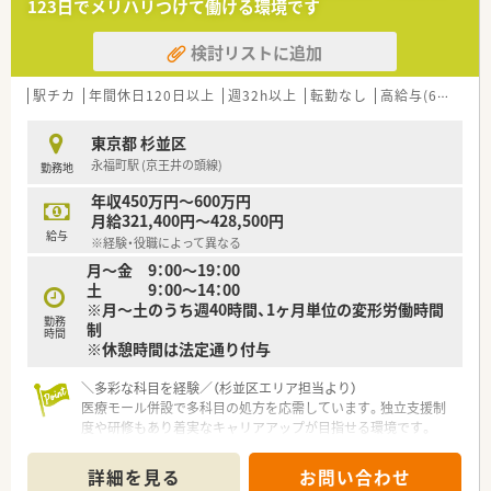
123日でメリハリつけて働ける環境です
利益を被ることなく健康的に働き続けられる体制を構築してい
【募集背景と求める人物像について】
ます。
検討リストに追加
■事業拡大に伴う体制強化のため、本社付けとなる関東エリアの
ラウンダーを募集しております。
■店舗ごとの雰囲気に適応し、多様なスタッフと円滑にコミュニ
駅チカ
年間休日120日以上
週32h以上
転勤なし
高給与(600万円以上)
ケーションを取れる方を求めています。
■これまでの経験を活かし、新しい環境で積極的にスキルを磨い
東京都 杉並区
ていきたいという意欲的な方を歓迎します。
永福町駅 (京王井の頭線)
勤務地
【法人特徴について】
年収450万円～600万円
■全国に34店舗を展開し、地域密着型のトータルヘルスケアを
月給321,400円～428,500円
提供している安定した法人です。
給与
※経験・役職によって異なる
■有休取得率90％以上を誇り、スタッフの働きやすさを重視し
月～金 9：00～19：00
た労働環境の整備に努めております。
土 9：00～14：00
■個人情報保護法や薬事法などの関係法規の遵守を徹底してお
※月～土のうち週40時間、1ヶ月単位の変形労働時間
り、コンプライアンス意識の高い組織です。
勤務
制
時間
※休憩時間は法定通り付与
＼多彩な科目を経験／（杉並区エリア担当より）
医療モール併設で多科目の処方を応需しています。独立支援制
度や研修もあり着実なキャリアアップが目指せる環境です。
＊------------------------------------------＊
【店舗情報と応需状況について】
詳細を見る
お問い合わせ
■最寄り駅である京王井の頭線の永福町駅から徒歩1分という非