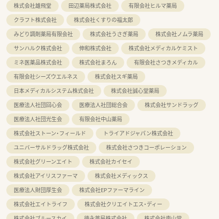
株式会社雄飛堂
田辺薬局株式会社
有限会社ヒルマ薬局
クラフト株式会社
株式会社くすりの福太郎
みどり調剤薬局有限会社
株式会社うさぎ薬局
株式会社ノムラ薬局
サンハルク株式会社
伸和株式会社
株式会社メディカルケミスト
ミネ医薬品株式会社
株式会社まろん
有限会社さつきメディカル
有限会社シーズウエルネス
株式会社スギ薬局
日本メディカルシステム株式会社
株式会社誠心堂薬局
医療法人社団回心会
医療法人社団総合会
株式会社サンドラッグ
医療法人社団光生会
有限会社中山薬局
株式会社ストーン・フィールド
トライアドジャパン株式会社
ユニバーサルドラッグ株式会社
株式会社さつきコーポレーション
株式会社グリーンエイト
株式会社カイセイ
株式会社アイリスファーマ
株式会社メディックス
医療法人財団厚生会
株式会社EPファーマライン
株式会社エイトライフ
株式会社クリエイトエス・ディー
株式会社ブルースカイ
徳永薬局株式会社
株式会社南山堂