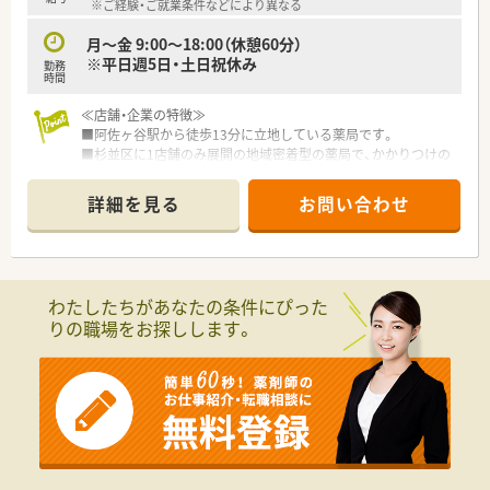
※ご経験・ご就業条件などにより異なる
月～金 9:00～18:00（休憩60分）
※平日週5日・土日祝休み
勤務
時間
≪店舗・企業の特徴≫
■阿佐ヶ谷駅から徒歩13分に立地している薬局です。
■杉並区に1店舗のみ展開の地域密着型の薬局で、かかりつけの
方も多くいらっしゃいます。
■近隣医療機関の処方箋を幅広く応需しているため、スキルアッ
詳細を見る
お問い合わせ
プもできる環境です。
■一人薬剤師ですが、お昼（13～14時）は薬局閉めるため休憩は
確保できます。
≪こんな方におすすめ≫
わたしたちがあなたの条件にぴった
・一人薬剤師体制が対応可能な方
りの職場をお探しします。
・ご自身のペースで就業したい方
・患者さん対応が好きでコミュニケーション取れる人