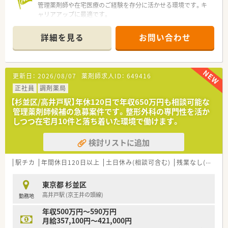
管理薬剤師や在宅医療のご経験を存分に活かせる環境です。キ
ャリアアップに最適です。
＊------------------------------------------＊
【店舗情報と応需状況について】
詳細を見る
お問い合わせ
■最寄りの上石神井駅から徒歩10分の好立地にあり、周辺の医
療機関から処方箋を応需する地域密着型の薬局です。
■内科や心療内科などを中心に1日平均40枚程の処方箋を受け
付けており、居宅と施設双方の在宅医療も行います。
更新日：
2026/08/07
薬剤師求人ID：
649416
■薬剤師3名と事務員2名が在籍しており、スタッフ同士が協力
し合いながら日々の業務へスムーズに対応しています。
正社員
調剤薬局
【杉並区/高井戸駅】年休120日で年収650万円も相談可能な
【募集背景と求める人物像について】
管理薬剤師候補の急募案件です。整形外科の専門性を活か
■今後の事業拡大や体制強化を見据え、定期採用として新しい力
しつつ在宅月10件と落ち着いた環境で働けます。
を取り入れるために今回の募集を開始しております。
■管理薬剤師の経験や在宅業務の経験をお持ちで、自動車の運転
検討リストに追加
業務にも対応できる即戦力となる方をお待ちします。
■患者様とのコミュニケーションを大切にし、より良い医療サー
ビスを提供したいという意欲的な方を歓迎いたします。
駅チカ
年間休日120日以上
土日休み(相談可含む)
残業なし(ほぼなし含む)
【求人情報について】
東京都 杉並区
■勤務薬剤師および薬局長候補としての募集となっており、ご経
高井戸駅 (京王井の頭線)
勤務地
験やスキルを存分に活かしていただけるポジションです。
■ブランクがある方でもご応募が可能となっており、充実した教
年収500万円～590万円
育制度や研修を通じてしっかりとサポートいたします。
月給357,100円～421,000円
■年間休日120日以上や住宅手当の支給など、充実したこだわり