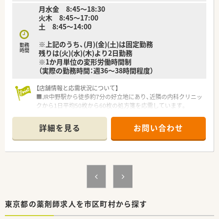
月水金 8:45～18:30
火木 8:45～17:00
土 8:45～14:00
※上記のうち、(月)(金)(土)は固定勤務
勤務
時間
残りは(火)(水)(木)より2日勤務
※1か月単位の変形労働時間制
（実際の勤務時間：週36～38時間程度）
【店舗情報と応需状況について】
■JR中野駅から徒歩約7分の好立地にあり、近隣の内科クリニッ
クから1日平均50枚から60枚の処方箋を応需しています。
■薬剤師は常勤1名と非常勤1名に事務員1名を加えた体制で、12
件ほどの居宅在宅業務にも並行して注力している店舗です。
詳細を見る
お問い合わせ
■主な応需科目は内科や呼吸器科、小児科などで、処方元との良
好な関係性により疑義照会も非常にスムーズに行える環境で
す。
【募集背景と求める人物像について】
■代表が管理薬剤師を継続する中で、代表不在時にも現場判断を
任せられる副管理薬剤師候補を急募にてお迎えしたい考えで
す。
■調剤経験5年以上かつ一人薬剤師の経験をお持ちで、患者様や
東京都の薬剤師求人を市区町村から探す
クリニックに対して誠実な対人対応ができる方を求めていま