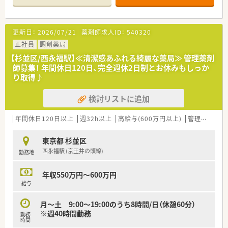
常にアクセスの良い好立地にある調剤薬局です。
■耳鼻科や内科をはじめ、小児科、皮膚科、眼科、整形外科など多
彩な科目を幅広く応需し1日平均120枚を対応します。
更新日：
2026/07/21
薬剤師求人ID：
540320
■薬剤師は3名から4名、事務スタッフは1名から2名体制で協力
しながら日々の業務を円滑に進めております。
正社員
調剤薬局
【杉並区/西永福駅】≪清潔感あふれる綺麗な薬局≫ 管理薬剤
【募集背景と求める人物像について】
師募集！ 年間休日120日、完全週休2日制とお休みもしっか
■新規出店や処方箋枚数の増加、産休および育休取得者の代替に
り取得♪
伴い、体制強化を目的とした人員募集を行っております。
■かかりつけ薬剤師や健康サポート薬局などの新しい取り組み
検討リストに追加
に対して、前向きな姿勢で挑戦できる方を歓迎いたします。
■会社の経営方針や指示に対して柔軟に対応し、周囲のスタッフ
と協調しながら業務に取り組める方を求めております。
年間休日120日以上
週32h以上
高給与(600万円以上)
管理薬剤師
【法人特徴について】
東京都 杉並区
■東京や千葉などを中心とした首都圏エリアで合計33店舗の調
西永福駅 (京王井の頭線)
勤務地
剤薬局を広く展開し、地域医療に貢献している企業です。
■医療モールや医療ビルに隣接する店舗が多く、様々な医療機関
との連携を通じて幅広い知識を習得できる環境が整います。
年収550万円～600万円
■成長途中の企業であり役員との距離が近く、月報制度を通じて
給与
スタッフ全員の意見や提案が経営陣に届きやすい社風です。
月～土 9:00～19:00のうち8時間/日（休憩60分）
※週40時間勤務
勤務
時間