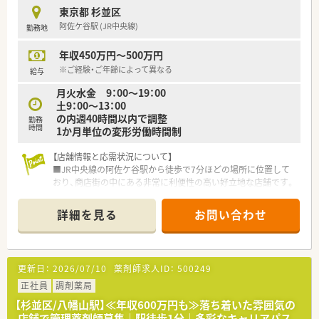
■グループ内での異動がないため、腰を据えて地域の患者様との
東京都 杉並区
信頼関係を築けます。
阿佐ケ谷駅 (JR中央線)
勤務地
【こんな取り組みをしています】
年収450万円～500万円
■定期的な勉強会の開催を通じて、継続的なスキルアップを支援
しています。
※ご経験・ご年齢によって異なる
給与
■薬剤師会に加入しているため、地域医療に貢献しながら最新の
月火水金 9：00～19：00
知識を習得できます。
土9：00～13：00
■全店舗で電子薬歴システムを導入済みですので、効率的に業務
の内週40時間以内で調整
勤務
を進めることが可能です。
時間
1か月単位の変形労働時間制
【店舗情報と応需状況について】
■JR中央線の阿佐ケ谷駅から徒歩で7分ほどの場所に位置して
おり、商店街の中にある非常に利便性の高い好立地な店舗です。
■処方箋は隣接する消化器科が約5割を占めており、その他に皮
膚科や小児科、内科などを1日40枚から50枚ほど応需します。
詳細を見る
お問い合わせ
■現場は薬剤師2名と事務1名の体制で運営されており、居宅在
宅も1件対応するなど地域密着型のサービスを提供しています。
【勤務実態について】
更新日：
2026/07/10
薬剤師求人ID：
500249
■残業時間は月に10時間から20時間程度と比較的少なく、15分
単位で時間外手当が支給されるため無理なく働けます。
正社員
調剤薬局
■有給休暇の取得率も高く年間10日以上は消化できており、夏
【杉並区/八幡山駅】≪年収600万円も≫落ち着いた雰囲気の
季や年末年始には1週間程度の長期休暇も取得可能です。
店舗で管理薬剤師募集｜駅徒歩1分｜多彩なキャリアパス