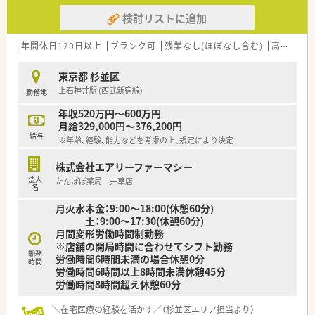
検討リストに追加
年間休日120日以上
ブランク可
残業なし(ほぼなし含む)
高給与(600万円以上)
東京都 杉並区
上石神井駅 (西武新宿線)
勤務地
年収520万円～600万円
月給329,000円～376,200円
給与
※年齢、経験、能力などを考慮の上、規定により決定
株式会社エアリーファーマシー
法人
たんぽぽ薬局 井草店
名
月火水木金：9:00～18:00(休憩60分)
土：9:00～17:30(休憩60分)
月間変形労働時間制勤務
※店舗の開局時間に合わせてシフト勤務
勤務
労働時間6時間未満の場合休憩0分
時間
労働時間6時間以上8時間未満休憩45分
労働時間8時間超え休憩60分
＼在宅医療の経験を活かす／（杉並区エリア担当より）