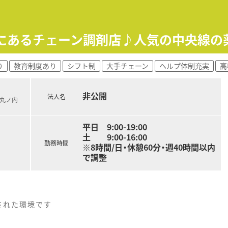
音声入力システム・監査システム導入し、機械化をはかり薬剤師
合厚生大臣より「えるぼし（最高位の3段階目）」認定を取得し
中にあるチェーン調剤店♪人気の中央線の
処方箋の応需枚数は調剤併設ドラックでトップクラス！処方箋に
り
教育制度あり
シフト制
大手チェーン
ヘルプ体制充実
高
非公開
法人名
ロ丸ノ内
平日 9:00-19:00
土 9:00-16:00
勤務時間
※8時間/日・休憩60分・週40時間以内
で調整
された環境です
、