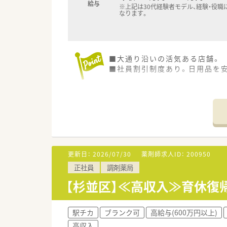
給与
※上記は30代経験者モデル、経験・役職
なります。
■大通り沿いの活気ある店舗。
■社員割引制度あり。日用品を
更新日：
2026/07/30
薬剤師求人ID：
200950
正社員
調剤薬局
【杉並区】≪高収入≫育休復
駅チカ
ブランク可
高給与(600万円以上)
高収入