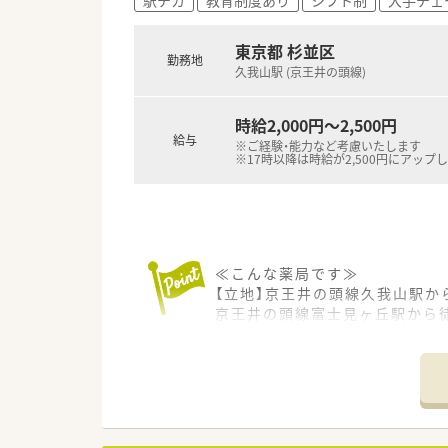
■大手教育関連企業と共同出資
東京都 杉並区
勤務地
久我山駅 (京王井の頭線)
時給2,000円～2,500円
給与
※ご経験・能力など考慮いたします
※17時以降は時給が2,500円にアップ
≪こんな薬局です≫
【立地】京王井の頭線久我山駅か
京王井の頭線富士見ヶ丘駅から徒
京王井の頭線三鷹台駅から徒歩1
【科目】面受け
≪こんな会社です≫
■全国に展開する大手ドラッグ
■サプリメントバー・ヘルスケア