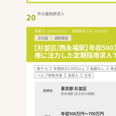
件の薬剤師求人
20
更新日：
2026/07/31
薬剤師求人ID：
618557
正社員
調剤薬局
【杉並区/西永福駅】年収50
療に注力した定期採用求人
駅チカ
年間休日120日以上
転勤なし
車
ヘルプ体制充実
高収入
在宅
東京都 杉並区
勤務地
西永福駅 (京王井の頭線)
年収500万円～700万円