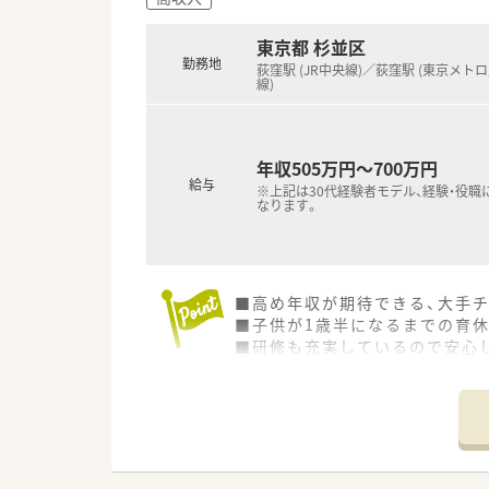
東京都 杉並区
勤務地
荻窪駅 (JR中央線)／荻窪駅 (東京メト
線)
年収505万円～700万円
給与
※上記は30代経験者モデル、経験・役職
なります。
■高め年収が期待できる、大手チ
■子供が1歳半になるまでの育休
■研修も充実しているので安心