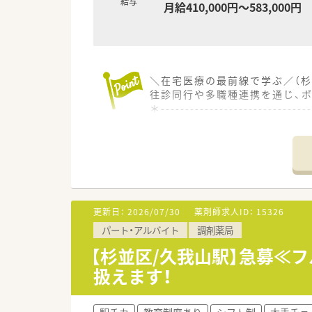
給与
月給410,000円～583,000円
＼在宅医療の最前線で学ぶ／（杉
往診同行や多職種連携を通じ、
＊------------------------------
【店舗情報と応需状況について】
■最寄駅である西永福駅から徒
■在宅医療を主軸としており、
■薬剤師は常勤7名とパート5名
【想定される業務内容】
■医師の往診に同行し、専門的
更新日：
2026/07/30
薬剤師求人ID：
15326
■患者様の健康状態を多角的に
パート・アルバイト
調剤薬局
■タブレット端末や最新の監査
■オンコールは週ごとの持ち回り
【杉並区/久我山駅】急募≪
扱えます！
【法人特徴について】
■関東圏で在宅専門薬局を展開
■給食事業や介護事業も手掛け
駅チカ
教育制度あり
シフト制
大手チェ