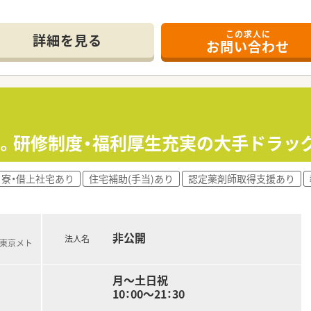
「派遣」で少しお仕事した上で、
談可！
この求人に
詳細を見る
お問い合わせ
に掲載中です■
分。研修制度・福利厚生充実の大手ドラッ
寮・借上社宅あり
住宅補助(手当)あり
認定薬剤師取得支援あり
非公開
法人名
(東京メト
月～土日祝
10：00～21：30