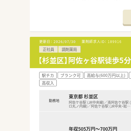
「紹介予定派遣」を利用したり、
正式な入社を決めることもご相
■この求人は大手薬局求人特集
更新日：
2026/07/30
薬剤師求人ID：
189916
正社員
調剤薬局
【杉並区】阿佐ヶ谷駅徒歩5
駅チカ
ブランク可
高給与(600万円以上)
高収入
東京都 杉並区
勤務地
阿佐ケ谷駅 (JR中央線)／南阿佐ケ谷駅 
ロ丸ノ内線)／阿佐ケ谷駅 (JR中央・総
…
年収505万円～700万円