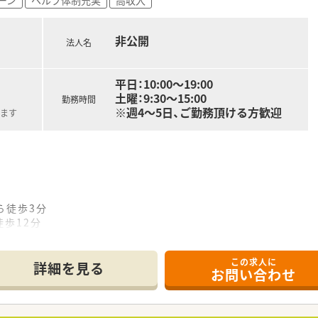
で設立されており、安定した経営基盤が魅力です。
非公開
法人名
平日：10:00～19:00
土曜：9:30～15:00
勤務時間
※週4～5日、ご勤務頂ける方歓迎
します
ら徒歩3分
歩12分
5分
この求人に
詳細を見る
お問い合わせ
ストア
ラウンジ・ビューティーケアスタジオを設け、栄養士・薬剤師・