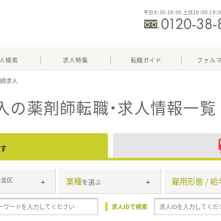
平日9：30-19：00 土日10：00-19：
人検索
求人特集
転職ガイド
ファル
入
の薬剤師転職・求人情報一覧
す
業種
雇用形態 / 給
杉並区
を選ぶ
求人IDで検索