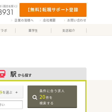
00
（祝日を除く）
【無料】転職サポート登録
企業の皆様へ
会社概要
お問い合わせ
マラボ
薬学生
支店紹介
駅
から探す
条件に合う求人
与
を選ぶ
20
件を
検索する