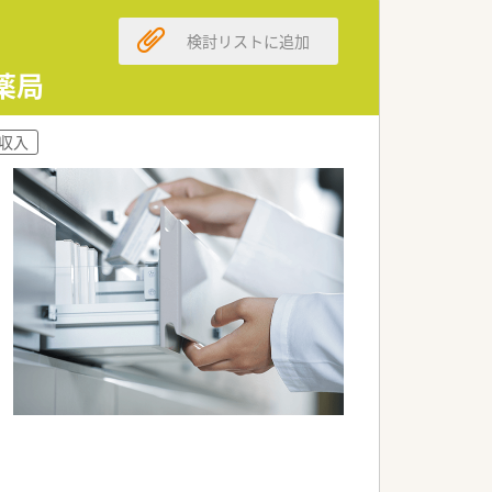
に求められる対人業務に注力しておりま
検討リストに追加
ています。
薬局
触れられずスキルが落ちる心配もありま
収入