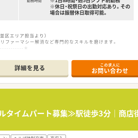
※1日8時間・週5日シフト制勤務
勤務時間
※休日・祝祭日の出勤対応あり。その
場合は振替休日取得可能。
並区エリア担当より）
ポリファーマシー解消など専門的なスキルを磨けます。
------------＊
歩で5分という好立地にある、施設在宅を中心とした専門薬局で
この求人に
内科や循環器科など幅広い専門的な処方を応需しています。
詳細を見る
お問い合わせ
体制で、事務員も複数名在籍しておりフォローが万全です。
な薬学的知見からチーム医療に貢献していただきます。
把握し、ポリファーマシーの解消にも取り組みます。
システムを活用し、効率的に業務を進められます。
制で、6週間に1回程度と負担は少なめです。
フルタイムパート募集≫駅徒歩3分｜商
し、業界のパイオニアとして確固たる地位を築いています。
、医療と介護の両面から地域社会に貢献しています。
ーン
ヘルプ体制充実
高収入