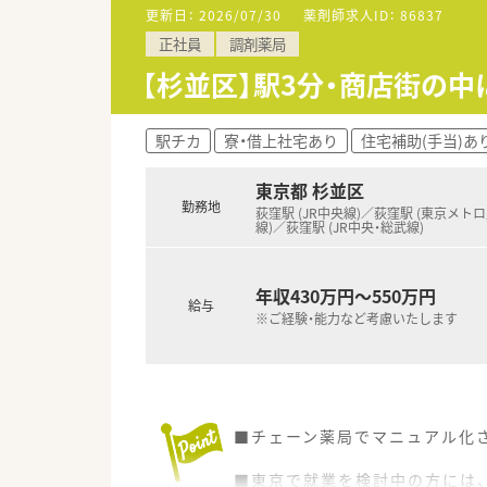
健康を管理します。
更新日：
2026/07/30
薬剤師求人ID：
86837
■全店舗に錠剤監査システム・
正社員
調剤薬局
す。
■女性活躍推進法に基づく基準適
【杉並区】駅3分・商店街の
■1店舗あたりの薬剤師人数、
せん。
駅チカ
寮・借上社宅あり
住宅補助(手当)あ
東京都 杉並区
勤務地
荻窪駅 (JR中央線)／荻窪駅 (東京メト
線)／荻窪駅 (JR中央・総武線)
年収430万円～550万円
給与
※ご経験・能力など考慮いたします
■チェーン薬局でマニュアル化
■東京で就業を検討中の方には