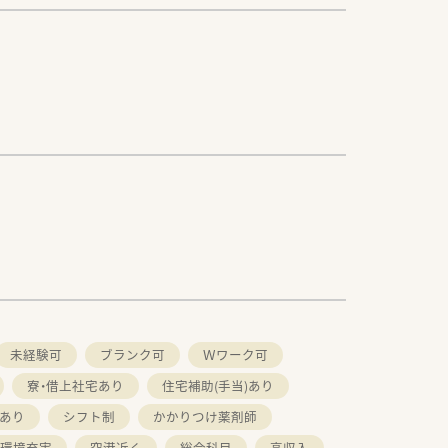
未経験可
ブランク可
Ｗワーク可
寮・借上社宅あり
住宅補助(手当)あり
あり
シフト制
かかりつけ薬剤師
環境充実
空港近く
総合科目
高収入