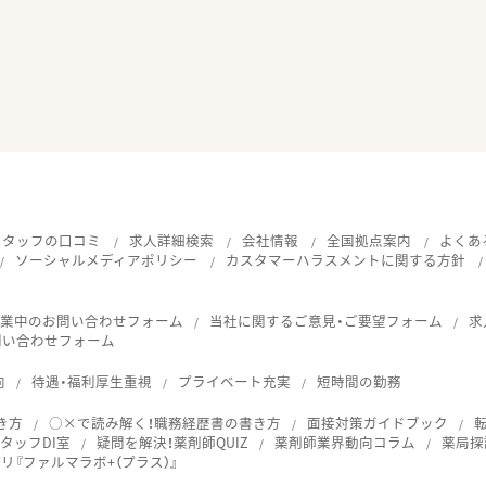
スタッフの口コミ
求人詳細検索
会社情報
全国拠点案内
よくあ
ソーシャルメディアポリシー
カスタマーハラスメントに関する方針
就業中のお問い合わせフォーム
当社に関するご意見・ご要望フォーム
求
問い合わせフォーム
向
待遇・福利厚生重視
プライベート充実
短時間の勤務
き方
○×で読み解く！職務経歴書の書き方
面接対策ガイドブック
タッフDI室
疑問を解決！薬剤師QUIZ
薬剤師業界動向コラム
薬局探
『ファルマラボ+（プラス）』