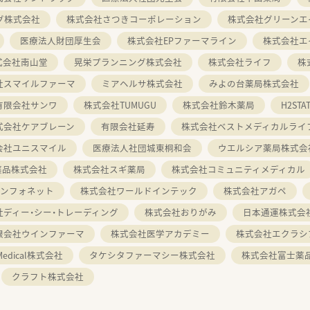
グ株式会社
株式会社さつきコーポレーション
株式会社グリーンエ
医療法人財団厚生会
株式会社EPファーマライン
株式会社エ
式会社南山堂
晃栄プランニング株式会社
株式会社ライフ
株
社スマイルファーマ
ミアヘルサ株式会社
みよの台薬局株式会社
有限会社サンワ
株式会社TUMUGU
株式会社鈴木薬局
H2ST
式会社ケアブレーン
有限会社延寿
株式会社ベストメディカルライ
会社ユニスマイル
医療法人社団城東桐和会
ウエルシア薬局株式会
薬品株式会社
株式会社スギ薬局
株式会社コミュニティメディカル
インフォネット
株式会社ワールドインテック
株式会社アガペ
社ディー・シー・トレーディング
株式会社おりがみ
日本通運株式会
限会社ウインファーマ
株式会社医学アカデミー
株式会社エクラシ
 Medical株式会社
タケシタファーマシー株式会社
株式会社富士薬
クラフト株式会社