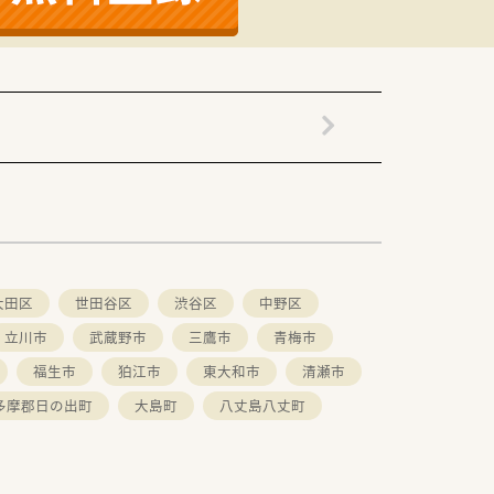
大田区
世田谷区
渋谷区
中野区
立川市
武蔵野市
三鷹市
青梅市
福生市
狛江市
東大和市
清瀬市
多摩郡日の出町
大島町
八丈島八丈町