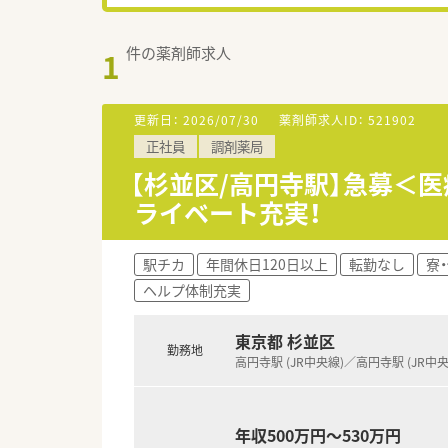
件の薬剤師求人
1
更新日：
2026/07/30
薬剤師求人ID：
521902
正社員
調剤薬局
【杉並区/高円寺駅】急募＜医
ライベート充実！
駅チカ
年間休日120日以上
転勤なし
寮
ヘルプ体制充実
東京都 杉並区
勤務地
高円寺駅 (JR中央線)／高円寺駅 (JR中
年収500万円～530万円