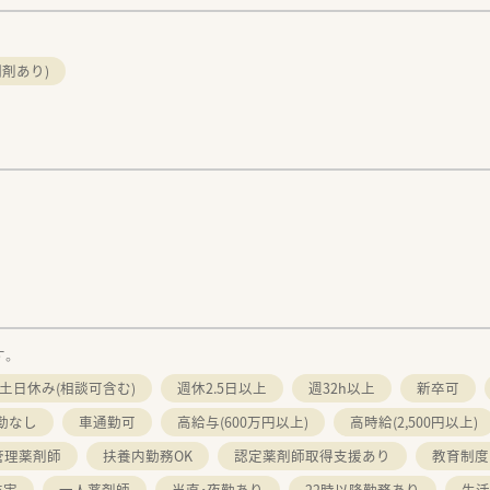
剤あり)
す。
土日休み(相談可含む)
週休2.5日以上
週32h以上
新卒可
勤なし
車通勤可
高給与(600万円以上)
高時給(2,500円以上)
管理薬剤師
扶養内勤務OK
認定薬剤師取得支援あり
教育制度
充実
一人薬剤師
当直・夜勤あり
22時以降勤務あり
生活