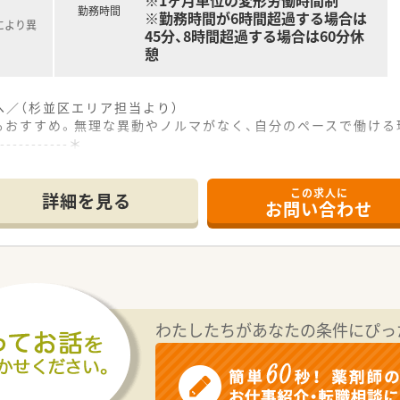
※1ヶ月単位の変形労働時間制
勤務時間
※勤務時間が6時間超過する場合は
により異
45分、8時間超過する場合は60分休
憩
／（杉並区エリア担当より）
もおすすめ。無理な異動やノルマがなく、自分のペースで働ける
------------＊
歩2分という通勤に便利な環境です。
この求人に
科目の処方箋を1日に20枚程度応需しており、幅広い知識を
詳細を見る
お問い合わせ
ッフも在籍しているため、本来の調剤業務にしっかりと集中でき
い社風を採用しており、現場で働く薬剤師の意見や提案が経営陣
ーセント強と非常に高い水準を維持しているため、お休みが取り
ばと比較的若く、幹部社員も若い層が多いため活気がありつつ落
わたしたちがあなたの条件にぴっ
00万円から530万円程度を想定しており、ご経験や役職に応じ
代が含まれていますが、実際の全社平均残業時間は月8時間程
りは無理な店舗異動をお願いすることはないため、同じ店舗で腰