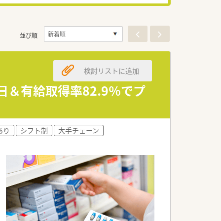
並び順
検討リストに追加
日＆有給取得率82.9％でプ
あり
シフト制
大手チェーン