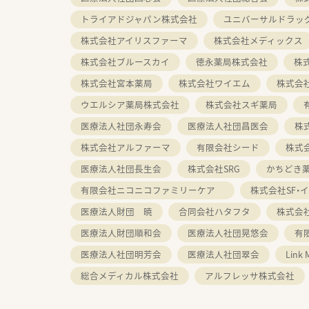
トライアドジャパン株式会社
ユニバーサルドラッ
株式会社アイリスファーマ
株式会社メディックス
株式会社ブルースカイ
徳永薬局株式会社
株
株式会社宮本薬局
株式会社ワイエム
株式会
ウエルシア薬局株式会社
株式会社スギ薬局
医療法人社団永寿会
医療法人社団昌医会
株
株式会社アルファーマ
有限会社シード
株式
医療法人社団長生会
株式会社SRG
かちどき
有限会社ニコニコファミリーケア
株式会社SF・
医療法人財団 暁
合同会社ハタフタ
株式会
医療法人財団順和会
医療法人社団晃悠会
有
医療法人社団明芳会
医療法人社団翠会
Link
総合メディカル株式会社
アルフレッサ株式会社