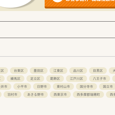
京区
台東区
墨田区
江東区
品川区
目黒区
区
練馬区
足立区
葛飾区
江戸川区
八王子市
金井市
小平市
日野市
東村山市
国分寺市
国立市
羽村市
あきる野市
西東京市
西多摩郡瑞穂町
西