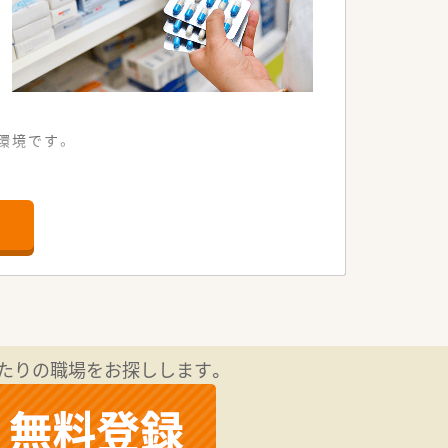
環境です。
しっかりと習得できます。
る体制です。
に届きやすい環境です。
やすい点が大きな特徴です。
ち着いた雰囲気の企業です。
たりの職場をお探しします。
て給与条件が決定します。
度と非常に少ない水準です。
を据えて長く働けます。