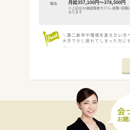
月給357,100円～378,500円
給与
※上記は30歳経験者モデル、経験・役職
なります
＼第二新卒や環境を変えたい方へ
大手で少し疲れてしまった方に
＊------------------------------
【店舗情報と応需状況について】
■ＪＲ中央線の高円寺駅から徒
■内科や脳外科をはじめとする多
■薬剤師複数名体制、事務スタ
【法人特徴について】
■ボトムアップ型の風通しが良
■薬剤師の正社員比率が70パ
■従業員の平均年齢は30代半
【求人情報について】
■30歳経験者のモデルで年収5
■月給には20時間分の固定残業
■基本的に本人が合意しない限