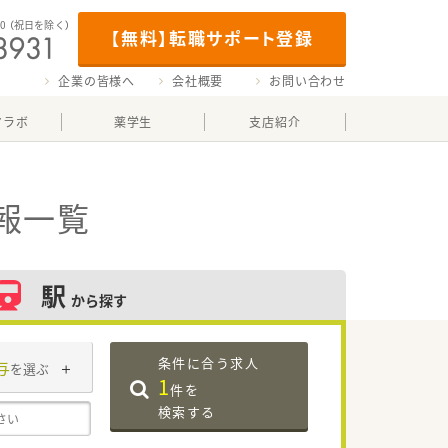
00
（祝日を除く）
【無料】転職サポート登録
企業の皆様へ
会社概要
お問い合わせ
マラボ
薬学生
支店紹介
報一覧
駅
から探す
条件に合う求人
与
を選ぶ
1
件を
検索する