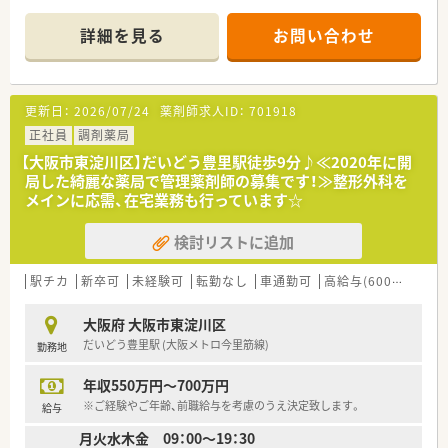
■内科や整形外科に眼科など複数の科目を応需しており、1日平
均80枚から100枚程度の処方箋を安定して受け付けています。
詳細を見る
お問い合わせ
■2026年秋には同じビル内に耳鼻咽喉科が新規開院する予定
で、さらに幅広い知識を習得できる環境へと進化を続けていま
す。
更新日：
2026/07/24
薬剤師求人ID：
701918
【募集背景と求める人物像について】
■現職の管理薬剤師が異動することに伴う欠員補充のため、今後
正社員
調剤薬局
の店舗運営を支えていただける新しい仲間を募集しておりま
【大阪市東淀川区】だいどう豊里駅徒歩9分♪≪2020年に開
す。
局した綺麗な薬局で管理薬剤師の募集です！≫整形外科を
■専門知識も大切ですが何よりお人柄を重視しており、周囲と円
メインに応需、在宅業務も行っています☆
滑なコミュニケーションが取れる協調性のある方を求めていま
す。
検討リストに追加
■5年以上の調剤経験がある方を優先しますが、未経験でもフッ
トワークが軽く前向きに業務へ取り組める方なら大歓迎の求人
です。
駅チカ
新卒可
未経験可
転勤なし
車通勤可
高給与(600万円以上)
【法人特徴について】
大阪府 大阪市東淀川区
■創業当初から無借金経営を継続しているため財務基盤が非常
だいどう豊里駅 (大阪メトロ今里筋線)
勤務地
に強固で、将来にわたって安心して長く勤務できる安定企業で
す。
年収550万円～700万円
■地域密着型の店舗展開を大切にしており、無理な拡大はせず信
頼できるドクターとのご縁を優先して質の高い医療を提供しま
※ご経験やご年齢、前職給与を考慮のうえ決定致します。
給与
す。
月火水木金 09：00～19：30
■管理栄養士による栄養相談会や検体測定室の導入など、処方箋