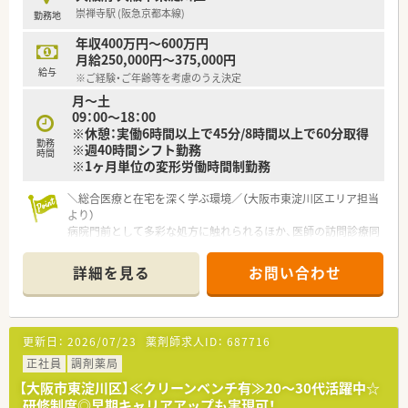
■年間休日が120日とワークライフバランスが整っています
崇禅寺駅 (阪急京都本線)
勤務地
■日用品から常備薬まで、従業員割引制度など嬉しいメリットも
たくさんあります！
年収400万円～600万円
月給250,000円～375,000円
給与
※ご経験・ご年齢等を考慮のうえ決定
月～土
09：00～18：00
※休憩：実働6時間以上で45分/8時間以上で60分取得
勤務
※週40時間シフト勤務
時間
※1ヶ月単位の変形労働時間制勤務
＼総合医療と在宅を深く学ぶ環境／（大阪市東淀川区エリア担当
より）
病院門前として多彩な処方に触れられるほか、医師の訪問診療同
行など一歩踏み込んだ在宅医療にも挑戦でき、確かなスキルアッ
プが叶います。
詳細を見る
お問い合わせ
＊------------------------------------------
【店舗情報と応需状況について】
■阪急京都本線の崇禅寺駅から歩いてすぐという抜群の駅チカ
立地にあり、悪天候の日でも毎日の通勤にかかるストレスが非常
更新日：
2026/07/23
薬剤師求人ID：
687716
に少ないです。
■地域を代表する淀川キリスト教病院の門前に構えており、多岐
正社員
調剤薬局
にわたる高度な総合科目の処方箋を1日あたり約50枚応需して
【大阪市東淀川区】≪クリーンベンチ有≫20～30代活躍中☆
います。
研修制度◎早期キャリアアップも実現可！