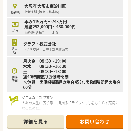
活用で薬剤師が業務に集中できる環境です。
大阪府 大阪市東淀川区
■地域密着型の店舗展開を重視し、管理栄養士と連携した健康相
上新庄駅 (阪急京都本線)
勤務地
談など予防医療にも力を入れています。
年収419万円～743万円
月給253,000円～450,000円
給与
※経験・各種手当による
クラフト株式会社
法人
さくら薬局 大阪上新庄駅前店
名
月火金 08：30～19：00
水木 08：30～16：30
土 08：30～13：00
週40時間変形労働時間制
勤務
時間
※休憩 実働6時間超の場合45分、実働8時間超の場合
60分
＜こんな会社です＞
人々の人生に寄り添い、地域に「ライフケア」をもたらす薬局に
なるために。
さくら薬局グループでは様々な取り組みとともに、患者さまひと
りひとりの人生に寄り添い、質の高い医療サービスを届ける薬剤
詳細を見る
お問い合わせ
師を求め育てています。