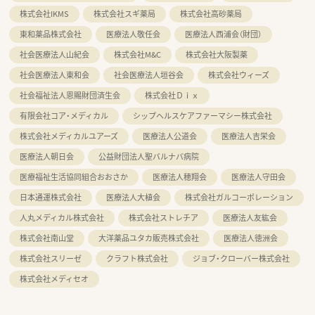
株式会社IKMS
株式会社スギ薬局
株式会社高砂薬局
東和薬品株式会社
医療法人敬任会
医療法人西浦会（財団）
社会医療法人山紀会
株式会社M&C
株式会社大阪製薬
社会医療法人東和会
社会医療法人垣谷会
株式会社ウィーズ
社会福祉法人恩賜財団済生会
株式会社Ｄｉｘ
有限会社コア・メディカル
シップヘルスケアファーマシー株式会社
株式会社メディカルユアーズ
医療法人公道会
医療法人吉栄会
医療法人朝日会
公益財団法人聖バルナバ病院
医療福祉生活協同組合おおさか
医療法人穂翔会
医療法人守田会
日本通運株式会社
医療法人大植会
株式会社ガルコーポレーション
人丸メディカル株式会社
株式会社ストレチア
医療法人友紘会
株式会社南山堂
大洋薬品ユタカ販売株式会社
医療法人徳洲会
株式会社スリーゼ
クラフト株式会社
ジョブ・クローバー株式会社
株式会社メディセオ