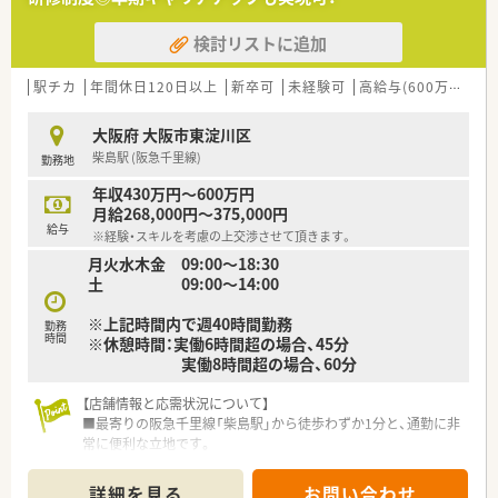
■1,200品目以上の医薬品を採用する面対応の調剤薬局であり、
外来調剤に加えて居宅や施設への丁寧な在宅業務も実施してい
検討リストに追加
ます。
【想定される業務内容】
駅チカ
年間休日120日以上
新卒可
未経験可
高給与(600万円以上)
■処方箋に基づく正確な調剤や入念な監査をはじめ、患者様の健
康を支える丁寧な服薬指導や薬歴管理などの業務全般を行いま
大阪府 大阪市東淀川区
す。
柴島駅 (阪急千里線)
勤務地
■地域の医療機関や介護関係者と密に連携を図りながら、医師の
訪問診療に直接同行する形式など高度な在宅医療にも携わりま
年収430万円～600万円
す。
月給268,000円～375,000円
■常時3名の薬剤師体制を維持しているため、お互いの業務を複
給与
※経験・スキルを考慮の上交渉させて頂きます。
数名でフォローし合いながら安全に調剤を行うことができま
月火水木金 09:00～18:30
す。
土 09:00～14:00
【職場環境と雰囲気】
※上記時間内で週40時間勤務
■大手企業ならではの低い離職率を強みに、店舗には20代の若
勤務
時間
※休憩時間：実働6時間超の場合、45分
手から60代のベテランまで幅広い世代が和気あいあいと活躍し
実働8時間超の場合、60分
ています。
■エリアマネージャーのほかに急な応援に対応できるラウンダ
【店舗情報と応需状況について】
ーが20名以上在籍しており、急なお休みの際にも安心の体制で
■最寄りの阪急千里線「柴島駅」から徒歩わずか1分と、通勤に非
す。
常に便利な立地です。
■経験豊富なベテラン社員が在籍しているため、日常の業務を通
■薬剤師は常時10名から11名体制と手厚く、ゆとりを持った勤
じてお互いに切磋琢磨し合える非常に素晴らしい職場環境で
務が可能です。
す。
詳細を見る
お問い合わせ