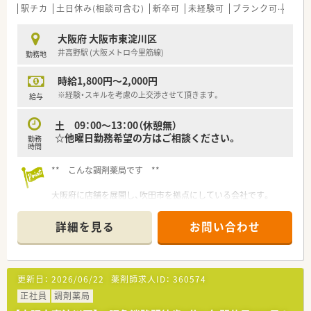
で決定させていただきます。
駅チカ
土日休み(相談可含む)
新卒可
未経験可
ブランク可
Ｗワ
■賞与は年2回支給され、昇給も年1回あるため、安定した収入を
得ながら働くことができます。
大阪府 大阪市東淀川区
■薬剤師手当や管理職手当など各種手当も充実しており、モチベ
井高野駅 (大阪メトロ今里筋線)
勤務地
ーション高く働ける環境です。
時給1,800円～2,000円
※経験・スキルを考慮の上交渉させて頂きます。
給与
土 09：00～13：00（休憩無）
☆他曜日勤務希望の方はご相談ください。
勤務
時間
** こんな調剤薬局です **
大阪府に店舗を展開し、吹田市を拠点にしている会社です。
吹田市・大阪市一円を中心に、特に北摂エリアに多数店舗あり◆
詳細を見る
お問い合わせ
北摂でのご就職を希望している方、
店舗数が多い分、広いネットワーク網とノウハウが強みです！
社内勉強会など、未経験でもしっかり学べる研修制度が充実して
更新日：
2026/06/22
薬剤師求人ID：
360574
います！
正社員
調剤薬局