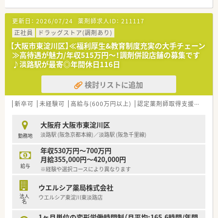
＜特徴・ポイントのご紹介＞
★薬剤師を守る独自システム
更新日：
2026/07/24
薬剤師求人ID：
211117
業務をサポートするために様々なシステムを独自開発していま
す。
正社員
ドラッグストア(調剤あり)
その一つが約20年前から導入され、進化を続けている調剤シス
【大阪市東淀川区】≪福利厚生&教育制度充実の大手チェーン
テム「SPITS」。
≫高待遇が魅力/年収515万円～！調剤併設店舗の募集です
処方箋受付から一連の調剤業務を連動させ、業務効率化を図るほ
♪淡路駅が最寄◎年間休日116日
か、
調剤過誤防止機能を高め、患者様と働くスタッフを守っていま
検討リストに追加
す。
システム改修が必要な制度変更があった場合も、迅速に対応でき
る強みを生かしていきます。
新卒可
未経験可
高給与(600万円以上)
認定薬剤師取得支援あり
★刷新された新規採用者研修
大阪府 大阪市東淀川区
中途入社ならではの悩みを解消し、さくら薬局グループのビジョ
淡路駅 (阪急京都本線)／淡路駅 (阪急千里線)
勤務地
ンや社内規定などをご案内。
同期入社の方との繋がりを踏まえ、『さくら薬局の薬剤師』とし
年収530万円～700万円
て、安心してキャリアをスタートいただくための研修です。
月給355,000円～420,000円
店舗OJT・フォローアップや通常の社内研修と絡めて中途入社専
給与
※経験や選択コースにより異なります
門の体系的な研修をご用意。
安心して飛び込める体制が整備されています。
ウエルシア薬局株式会社
法人
ウエルシア東淀川東淡路店
★業界トップクラスの認定薬局数と盤石化を図る組織体制
名
全店舗で地域連携薬局を目指している地域に根差した調剤薬局
です。
1ヶ月単位の変形労働時間制（月平均:165.6時間/年間