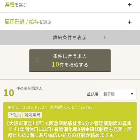
業種
を選ぶ
雇用形態 / 給与
を選ぶ
詳細条件を表示
条件に合う求人
10
件を
検索する
10
件の薬剤師求人
並び順
更新日：
2026/07/24
薬剤師求人ID：
715465
正社員
調剤薬局
【大阪市東淀川区】≪阪急淡路駅徒歩2分≫管理薬剤師の募集
です！年間休日123日！有給消化率8割◆研修制度も充実♪医
療ビルの1階にあり幅広い処方の経験が積めます★