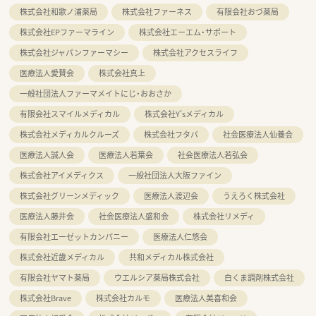
株式会社和歌ノ浦薬局
株式会社ファーネス
有限会社おづ薬局
株式会社EPファーマライン
株式会社エーエム・サポート
株式会社ジャパンファーマシー
株式会社アクセスライフ
医療法人愛賛会
株式会社真上
一般社団法人ファーマメイトにじ・おおさか
有限会社スマイルメディカル
株式会社Y'sメディカル
株式会社メディカルクルーズ
株式会社フタバ
社会医療法人仙養会
医療法人誠人会
医療法人若葉会
社会医療法人若弘会
株式会社アイメディクス
一般社団法人大阪ファイン
株式会社グリーンメディック
医療法人渡辺会
うえろく株式会社
医療法人藤井会
社会医療法人盛和会
株式会社リメディ
有限会社エーゼットカンパニー
医療法人仁悠会
株式会社近畿メディカル
共和メディカル株式会社
有限会社ヤマト薬局
ウエルシア薬局株式会社
白くま調剤株式会社
株式会社Brave
株式会社カルモ
医療法人美喜和会