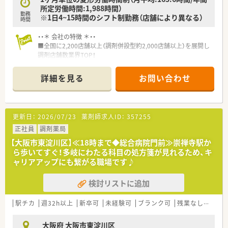
がん診療連携拠点病院等との密な連携を行いつつ、より高度な薬
所定労働時間:1,988時間）
勤務
学管理や、
※1日4~15時間のシフト制勤務（店舗により異なる）
時間
高い専門性が求められる特殊な調剤に対応できる専門医療機関
連携薬局も取得しています。
・・＊ 会社の特徴 ＊・・
本社から業界動向などの情報が常に発信されており、患者様や医
■全国に2,200店舗以上（調剤併設型約2,000店舗以上）を展開し
療機関と信頼関係を築きやすい体制があるのも認定薬局が増え
調剤店舗数業界TOP！
ている理由の1つです。
■店舗拡大に伴いキャリアアップできるポジションが多数あり！
頑張り次第で高給与も可能！
詳細を見る
お問い合わせ
★安心して働ける環境と福利厚生制度
■経験や勤務コースによりますが、経験の少ない方でも500万前
年間休日が「126日相当時間」と業界トップクラスのさくら薬局
半スタートと業界TOP水準！
では産休・育休の希望取得率も100％！長く働き続けるための環
■職種や職域に合わせ、豊富な社内研修や外部組織と連携した研
境づくりを考え、ライフステージに応じた福利厚生をご用意して
修を用意されています
更新日：
2026/07/23
薬剤師求人ID：
357255
います。
■薬剤師が中心の会社だからこそ活躍できるキャリアパスが多
また、患者さまへの想いをカタチにする「リトルチャレンジ制
種多様に用意されています。
正社員
調剤薬局
度」では「現場主義」を念頭に、
■店舗拡大に伴い、エリアマネジャーや営業部長等のマネジメン
【大阪市東淀川区】≪18時まで◆総合病院門前≫崇禅寺駅か
地域・店舗ごとに異なる患者さまのニーズやスタッフの思いを実
トのポジションも増えます。
ら歩いてすぐ！多岐にわたる科目の処方箋が見れるため、キ
現する取り組みも行っています。
■在宅や教育等の専門性を活かせるスペシャリストを目指すこ
ャリアアップにも繋がる職場です♪
入社後もひとりひとりの薬剤師像に近しい多彩なキャリアステ
とも可能です。
ップをご用意しております。
■その他にも、管理部門や商品部門等の本社スタッフなど活動領
こうした働きやすい環境づくりに力を入れている『さくら薬局グ
検討リストに追加
域は多種多様です。
ループ』でご活躍されてみませんか？
■在宅実施店舗は年々増加しており、在宅医療へもしっかりと関
わる事ができます。
駅チカ
週32h以上
新卒可
未経験可
ブランク可
残業なし(ほぼなし含む)
■育児休暇は3歳まで取得が可能で、時短制度は小学5年生まで
時短勤務ができるよう変更予定です。
大阪府 大阪市東淀川区