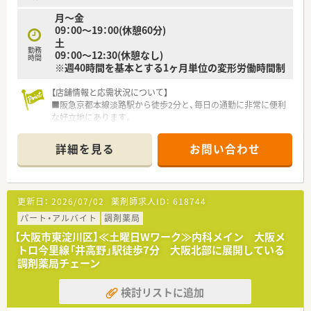
る点も魅力です。
月～金
09：00～19：00(休憩60分)
土
勤務
09：00～12:30(休憩なし)
時間
※週40時間を基本とする1ヶ月単位の変形労働時間制
【店舗情報と応需状況について】
■阪急京都本線淡路駅から徒歩2分と、毎日の通勤に非常に便利
な好立地にあります。
■内科、整形外科、眼科、ペインクリニックを中心に、1日平均80
～100枚の処方箋を応需しています。
詳細を見る
お問い合わせ
■薬剤師は常勤3名、非常勤2名の体制で、チームワークを大切に
しながら業務を行っています。
【法人特徴について】
更新日：
2026/07/02
薬剤師求人ID：
618744
■多摩エリアを中心に地域密着型の調剤薬局を14店舗展開して
おり、安定した経営基盤を持っています。
パート・アルバイト
調剤薬局
■創業以来無借金経営を続けており、安心して長く働ける環境が
【大阪市東淀川区】≪土曜日Wワーク≫内科メイン 大阪メ
整っている企業です。
トロ今里線「井高野」駅徒歩7分 大阪北部に展開している
■無理な店舗展開はせず、信頼できるドクターと地域のご縁を大
調剤薬局チェーン
切にする経営方針です。
検討リストに追加
【求人情報について】
■年収はご経験やスキルを考慮し、400万円から500万円の範囲