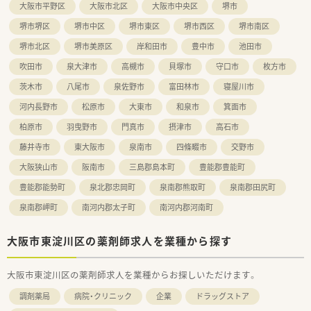
大阪市平野区
大阪市北区
大阪市中央区
堺市
堺市堺区
堺市中区
堺市東区
堺市西区
堺市南区
堺市北区
堺市美原区
岸和田市
豊中市
池田市
吹田市
泉大津市
高槻市
貝塚市
守口市
枚方市
茨木市
八尾市
泉佐野市
富田林市
寝屋川市
河内長野市
松原市
大東市
和泉市
箕面市
柏原市
羽曳野市
門真市
摂津市
高石市
藤井寺市
東大阪市
泉南市
四條畷市
交野市
大阪狭山市
阪南市
三島郡島本町
豊能郡豊能町
豊能郡能勢町
泉北郡忠岡町
泉南郡熊取町
泉南郡田尻町
泉南郡岬町
南河内郡太子町
南河内郡河南町
大阪市東淀川区の薬剤師求人を業種から探す
大阪市東淀川区の薬剤師求人を業種からお探しいただけます。
調剤薬局
病院・クリニック
企業
ドラッグストア