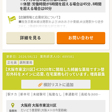
※休憩：労働時間が6時間を超える場合は45分、8時間
を超える場合は60分
【店舗情報と応需状況について】
■阪急京都本線淡路駅およびJRおおさか東線JR淡路駅から徒歩
2分と、2路線利用可能な好立地です。
■産科・婦人科の処方箋を中心に、駅前立地のため広域からも含
め1日平均30枚から40枚を応需しています。
詳細を見る
お問い合わせ
■薬剤師は常勤2名の体制で、事務スタッフと連携しながら、落
ち着いた環境で業務に取り組むことができます。
【法人特徴について】
更新日：
2026/06/22
薬剤師求人ID：
489581
■多摩エリアや大阪を中心に地域密着型の調剤薬局を展開し、創
業以来無借金経営を続ける安定企業です。
正社員
調剤薬局
■経営陣が現場の声に耳を傾け、社員が長く安心して働ける環境
【大阪市東淀川区】≪2020年に開局した綺麗な薬局です≫整
づくりに注力している風通しの良い会社です。
形外科をメインに応需、在宅業務も行っています。増員募集
■最新の調剤機器を積極的に導入し、業務効率化と過誤防止を推
進しながら対人業務の充実を図っています。
検討リストに追加
【求人情報について】
■年収は経験やスキルを考慮し、400万円から500万円の範囲
駅チカ
新卒可
未経験可
転勤なし
車通勤可
高給与(600万円以上)
で、前職給与も考慮の上決定されます。
■賞与は年2回支給され、昇給も年1回あるため、日々の頑張りが
大阪府 大阪市東淀川区
しっかりと収入に反映される仕組みです。
だいどう豊里駅 (大阪メトロ今里筋線)
勤務地
■薬剤師手当や管理職手当など、役割や職務に応じた手当が充実