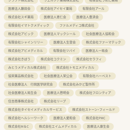
クラフト株式会社
ウエルシア薬局株式会社
有限会社うめだ薬局
医療法人藤田会
株式会社アイセイ薬局
有限会社アール
株式会社スギ薬局
医療法人恵仁会
医療法人豊済会
有限会社イマトクメディック
ファルメディコ株式会社
株式会社アビック
医療法人マックシール
社会医療法人協和会
有限会社シャインリリー
医療法人生登会
株式会社ファーマテック
株式会社アビメディカル
有限会社ツバイ
医療法人一祐会
株式会社きぼう
株式会社コクミン
株式会社セラフィ
みとうメディカル株式会社
株式会社トモエメディカル
協栄薬品株式会社
社会医療法人栄公会
有限会社ハーベスト
社会医療法人 行岡医学研究会
株式会社みかど製作所
社会医療法人祐生会
医療法人啓明会
株式会社フロンティア
住吉商事株式会社
株式会社リープ
株式会社タイセイメディカルサービス
株式会社ストーン・フィールド
株式会社ヘルシーワーク
医療法人愛和会
株式会社PMC
株式会社M＆C
株式会社エイムメディカル
医療法人康生会