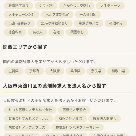
教育制度あり
シフト制
かかりつけ薬剤師
大手チェーン
大手チェーン以外
ヘルプ体制充実
一人薬剤師
当直・夜勤あり
22時以降勤務あり
生活環境充実
夜間のみ
総合科目
高収入
在宅
積雪なし
関西エリアから探す
関西の薬剤師求人をエリアからお探しいただけます。
滋賀県
京都府
大阪府
兵庫県
奈良県
和歌山県
大阪市東淀川区の薬剤師求人を法人名から探す
大阪市東淀川区の薬剤師求人を法人名からお探しいただけます。
セコム医療システム株式会社
医療法人甲聖会
有限会社すみれメディカル
有限会社メルズ
医療法人医誠会
株式会社アップルプラス
株式会社ツバキファーマシー