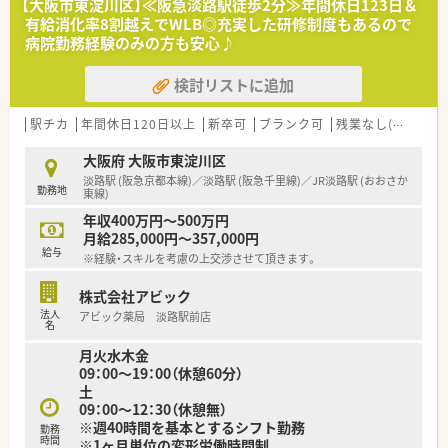
【大阪市東淀川区】≪阪急淡路駅徒歩2分≫年間休日123日＆
有給消化率8割越えでWLB◎充実した研修制度もあるので
病院勤務経験のみの方も安心♪
検討リストに追加
駅チカ
年間休日120日以上
新卒可
ブランク可
残業なし(ほぼなし含む)
大阪府 大阪市東淀川区
淡路駅 (阪急京都本線)／淡路駅 (阪急千里線)／JR淡路駅 (おおさか
勤務地
東線)
年収400万円～500万円
月給285,000円～357,000円
給与
※経験・スキルを考慮の上交渉させて頂きます。
株式会社アビック
法人
アビック薬局 淡路駅前店
名
月火水木金
09：00～19：00（休憩60分）
土
09：00～12：30（休憩無）
※週40時間を基本とするシフト勤務
勤務
時間
※1ヶ月単位の変形労働時間制