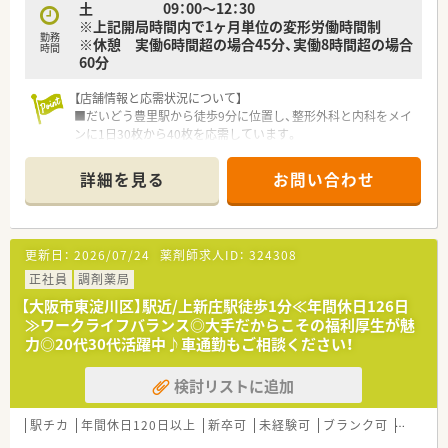
土 09：00～12：30
がなくても地域住民が気軽に相談できる健康拠点を構築してい
※上記開局時間内で1ヶ月単位の変形労働時間制
ます。
勤務
※休憩 実働6時間超の場合45分、実働8時間超の場合
時間
60分
【求人情報について】
■想定年収は450万円から520万円となっており、これまでのご
【店舗情報と応需状況について】
経験やスキルを十分に考慮して最終的な提示額を決定します。
■だいどう豊里駅から徒歩9分に位置し、整形外科と内科をメイ
■昇給は年に1回あり賞与も年に2回しっかり支給されるため、
ンに1日30枚から40枚を応需しています。
目標を持って着実にステップアップできる給与体系が整ってい
■常時2名の薬剤師体制で、外来業務とあわせて約70名分の施設
ます。
在宅業務をバランスよく分担しています。
■住宅補助はありませんが、薬剤師手当や管理職手当などの各種
詳細を見る
お問い合わせ
■2020年開局の比較的新しく綺麗な店舗で、近隣の広域病院か
手当が充実しており、毎月の安定した収入を得ることが可能で
らの処方箋も積極的に受け入れています。
す。
【募集背景と求める人物像について】
【勤務実態について】
更新日：
2026/07/24
薬剤師求人ID：
324308
■欠員補充に伴う急募案件であり、周囲と協力しながら能動的に
■全店舗の平均残業時間は月10時間未満と非常に短く、効率的
店舗運営を支えてくださる方を求めています。
正社員
調剤薬局
なシフト調整によって業務後のプライベートも大切にできる環
■在宅業務に注力しているため、車の運転が可能でフットワーク
境です。
【大阪市東淀川区】駅近/上新庄駅徒歩1分≪年間休日126日
軽く業務に取り組める方を歓迎しています。
■年間休日は123日と業界トップクラスの多さを誇り、有給休暇
≫ワークライフバランス◎大手だからこその福利厚生が魅
■入社半年以内の認定薬剤師取得が必須ですが、取得支援制度を
も年間平均で11日以上取得するなど非常に休みやすい職場で
力◎20代30代活躍中♪車通勤もご相談ください！
活用して意欲的に学べる方を募集しています。
す。
■産休や育休からの復帰率は100パーセントを維持しており、ラ
検討リストに追加
【法人特徴について】
イフステージが変化しても柔軟に働き続けられる体制が整って
■大阪を中心に34店舗を展開する成長企業で、女性社長ならで
います。
はの視点で柔軟な働き方を追求しています。
駅チカ
年間休日120日以上
新卒可
未経験可
ブランク可
車通勤
■在宅医療のノウハウが全店で統一されており、事務センターの