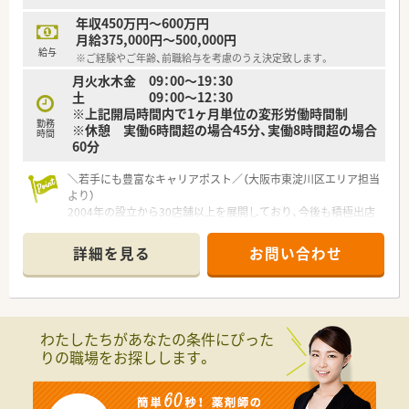
しており、安定した収入が得られます。
年収450万円～600万円
月給375,000円～500,000円
給与
※ご経験やご年齢、前職給与を考慮のうえ決定致します。
月火水木金 09：00～19：30
土 09：00～12：30
※上記開局時間内で1ヶ月単位の変形労働時間制
勤務
※休憩 実働6時間超の場合45分、実働8時間超の場合
時間
60分
＼若手にも豊富なキャリアポスト／（大阪市東淀川区エリア担当
より）
2004年の設立から30店舗以上を展開しており、今後も積極出店
を予定しています。平均年齢が40代半ばのため、次代を担う若手
の方には早期の昇格チャンスが満載です。
詳細を見る
お問い合わせ
＊------------------------------------------＊
【店舗情報と応需状況について】
■大阪メトロ今里筋線のだいどう豊里駅から徒歩で9分ほど、阪
急京都本線の上新庄駅からも徒歩11分ほどで通勤できる好立地
わたしたちがあなたの条件にぴった
です。
りの職場をお探しします。
■お隣にある古濱整形外科クリニックより整形外科や内科の処
方箋を受け付けており、1日の外来患者数は平均30名ほどとなり
ます。