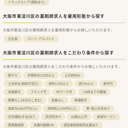
ドラッグストア(調剤あり)
大阪市東淀川区の薬剤師求人を雇用形態から探す
大阪市東淀川区の薬剤師求人を雇用形態からお探しいただけます。
正社員
パート・アルバイト
大阪市東淀川区の薬剤師求人をこだわり条件から探す
大阪市東淀川区の薬剤師求人をこだわり条件からお探しいただけます。
駅チカ
年間休日120日以上
土日祝休み
土日休み(相談可含む)
週休2.5日以上
週32h以上
新卒可
未経験可
ブランク可
Ｗワーク可
~18時までの職場
残業なし(ほぼなし含む)
転勤なし
車通勤可
高給与(600万円以上)
高時給(2,500円以上)
寮・借上社宅あり
住宅補助(手当)あり
託児所あり
60歳以上可
新規オープン
管理薬剤師
扶養内勤務OK
認定薬剤師取得支援あり