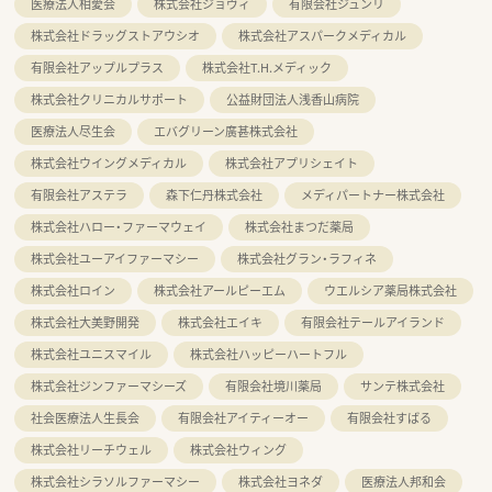
医療法人相愛会
株式会社ジョヴィ
有限会社ジュンリ
株式会社ドラッグストアウシオ
株式会社アスパークメディカル
有限会社アップルプラス
株式会社T.H.メディック
株式会社クリニカルサポート
公益財団法人浅香山病院
医療法人尽生会
エバグリーン廣甚株式会社
株式会社ウイングメディカル
株式会社アプリシェイト
有限会社アステラ
森下仁丹株式会社
メディパートナー株式会社
株式会社ハロー・ファーマウェイ
株式会社まつだ薬局
株式会社ユーアイファーマシー
株式会社グラン・ラフィネ
株式会社ロイン
株式会社アールピーエム
ウエルシア薬局株式会社
株式会社大美野開発
株式会社エイキ
有限会社テールアイランド
株式会社ユニスマイル
株式会社ハッピーハートフル
株式会社ジンファーマシーズ
有限会社境川薬局
サンテ株式会社
社会医療法人生長会
有限会社アイティーオー
有限会社すばる
株式会社リーチウェル
株式会社ウィング
株式会社シラソルファーマシー
株式会社ヨネダ
医療法人邦和会