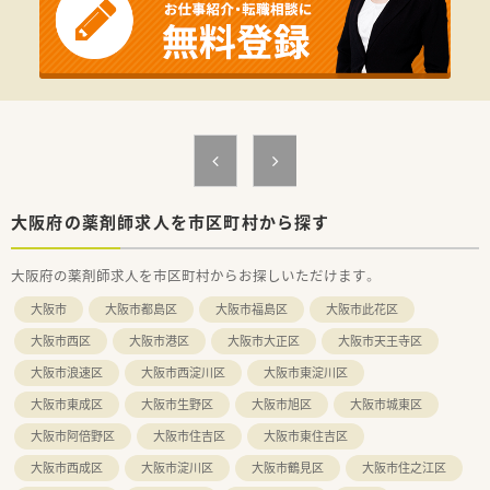
■地域密着の面対応としての外来調剤に加え、計2施設・約70名
規模の高齢者施設への施設在宅業務をバランスよく担っていま
す。
【職場環境と雰囲気】
■店舗には常勤3名、パート1名の薬剤師と医療事務スタッフが
配置されており、常時2名体制を敷いているため一人になる心配
はありません。
■2020年10月に開局したマンション1階の店舗のため、局内は
まだまだ新しく非常に綺麗でクリーンなスペースが保たれてい
ます。
■お勤めされている方の平均年齢は40代中盤と非常に落ち着い
大阪府の薬剤師求人を市区町村から探す
ており、お互いを尊重し助け合いながら稼働している職場です。
大阪府の薬剤師求人を市区町村からお探しいただけます。
【想定されるキャリアイメージ】
■中途入社の方への教育体制が整っており、現場での丁寧なOJT
大阪市
大阪市都島区
大阪市福島区
大阪市此花区
研修のほかeラーニングによる認定薬剤師資格の取得を全額支援
します。
大阪市西区
大阪市港区
大阪市大正区
大阪市天王寺区
■2ヶ月に1回、住道駅近くの会館にてドクターを囲む座談会形
大阪市浪速区
大阪市西淀川区
大阪市東淀川区
式の疾患別社内研修を開催しており、最新の臨床医学を深く学べ
ます。
大阪市東成区
大阪市生野区
大阪市旭区
大阪市城東区
■管理薬剤師には早い方で入社3年前後で就任できるほか、将来
的にはブロック長や本部付の部長へと着実なステップアップが
大阪市阿倍野区
大阪市住吉区
大阪市東住吉区
可能です。
大阪市西成区
大阪市淀川区
大阪市鶴見区
大阪市住之江区