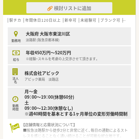
検討リストに追加
駅チカ
年間休日120日以上
新卒可
未経験可
ブランク可
教育制
大阪府 大阪市東淀川区
淡路駅 (阪急京都本線)
勤務地
年収450万円～520万円
※経験・スキルを考慮の上交渉させて頂きます。
給与
株式会社アビック
法人
アビック薬局 淡路店
名
月～金
09：00～19：00(休憩60分)
土
勤務
09：00～12:30(休憩なし)
時間
※週40時間を基本とする1ヶ月単位の変形労働時間制
【店舗情報と応需状況について】
■阪急淡路駅から徒歩2分と非常に近く、毎日の通勤によるスト
レスを感じることなく通い続けることが可能な好立地です。