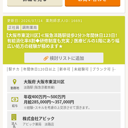
■医薬品の採用品目数は1,200品目と多く、幅広い処方箋に対応
するスキルが身につきます。
≪こんな会社です≫
■大阪市内・兵庫県に11店舗展開する調剤薬局です。
更新日：
2026/07/14
薬剤師求人ID：
16691
【法人特徴について】
正社員
調剤薬局
■大阪府に本社を置くドラッグストアで、調剤併設店と調剤専門
【大阪市東淀川区】≪阪急淡路駅徒歩2分≫年間休日123日！
店を積極的に展開しています。
有給消化率8割◆研修制度も充実♪医療ビルの1階にあり幅
■調剤部門の売上比率を高める方針があり、調剤専門薬局も40
広い処方の経験が積めます★
店舗以上運営しています。
■カウンセリングを重視しており、お客様や患者様とのコミュニ
検討リストに追加
ケーションを大切にする企業風土です。
【勤務実態について】
駅チカ
年間休日120日以上
新卒可
未経験可
ブランク可
教育制
■年間休日は110日に加え、別途7日間の調剤薬剤師職能拡大休
暇が付与されます。
大阪府 大阪市東淀川区
■月間の勤務時間は出勤日数×8時間で計算され、法定労働時間
淡路駅 (阪急京都本線)
勤務地
よりも短く設定されています。
■残業代は1分単位で支給され、サービス残業が発生しないよう
年収400万円～500万円
徹底管理されています。
月給285,000円～357,000円
■2ヶ月に1度、新大阪本社で疾患別の勉強会を任意参加で開催
給与
※経験・スキルを考慮の上交渉させて頂きます。
しています（交通費支給）。
■福利厚生サービス「リロクラブ」に加入しており、様々な施設
株式会社アビック
やサービスを優待価格で利用できます。
法人
アビック薬局 淡路店
■社員買い物割引制度があり、日用品や医薬品をお得に購入でき
名