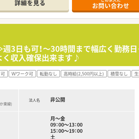
この求人に
て】
詳細を見る
お問い合わせ
欠員補充のため、即戦力となる正社員薬剤師を1名急募していま
半までの方の応募をお待ちしております。
ンを大切にし、アットホームな職場で協調性を持って働ける方を
を経営しており、地域に根ざした運営を行っています。
相談していただけるような「かかりつけ薬局」を目指していま
≫週3日も可！～30時間まで幅広く勤務
皮膚科だけでなく広域の医療機関からの処方箋も積極的に受け付
率よく収入確保出来ます♪
ク可
Ｗワーク可
転勤なし
高時給(2,500円以上)
積雪なし
生
非公開
法人名
さか東線)
月～金
09：00～13：00
15：00～19：00
土