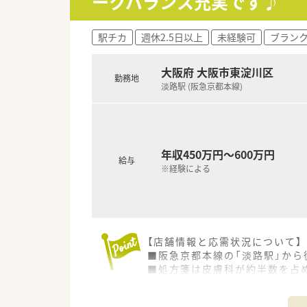
ークバランス充実です♪
駅チカ
週休2.5日以上
未経験可
ブラン
大阪府 大阪市東淀川区
勤務地
淡路駅 (阪急京都本線)
年収450万円～600万円
給与
※経験による
【店舗情報と応需状況について】
■阪急京都本線の「淡路駅」から
■処方箋は皮膚科が約半数を占
■1日平均100枚から120枚の