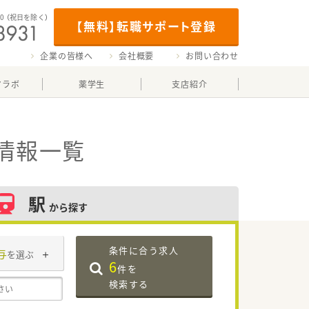
00
（祝日を除く）
【無料】転職サポート登録
企業の皆様へ
会社概要
お問い合わせ
マラボ
薬学生
支店紹介
情報一覧
駅
から探す
条件に合う求人
与
を選ぶ
6
件を
検索する