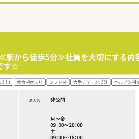
】≪駅から徒歩5分≫社員を大切にする
です☆
以上)
教育制度あり
シフト制
大手チェーン以外
ヘルプ体制
非公開
法人名
月～金
09：00～20：00
土
09：00～18：00