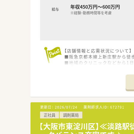
年収450万円～600万円
給与
※経験・勤務時間等を考慮
【店舗情報と応需状況について】
■阪急京都本線上新庄駅から徒
■地域のクリニックなどから1日
■薬剤師は常勤1名とパート1
【法人特徴について】
■大阪府内を中心に店舗展開を
■代表自身が現役の薬剤師とし
■調剤事業だけでなく自社製剤
更新日：
2026/07/24
薬剤師求人ID：
672791
【求人情報について】
正社員
調剤薬局
■年収は経験や能力を考慮し、4
■個人のスキルや実績によって
【大阪市東淀川区】≪淡路駅
■固定残業代が含まれる場合が