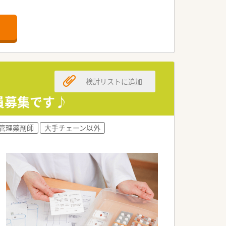
も毎日の通勤が非常に快適です。
域に密着した医療を提供しています。
丁寧な薬学的管理を行っています。
検討リストに追加
度な監査や服薬指導を担当します。
認など在宅業務全般に携わります。
員募集です♪
ポートを行うことが可能です。
管理薬剤師
大手チェーン以外
談がしやすい安心の環境です。
に集中しやすい環境が整っています。
い調剤を徹底している職場です。