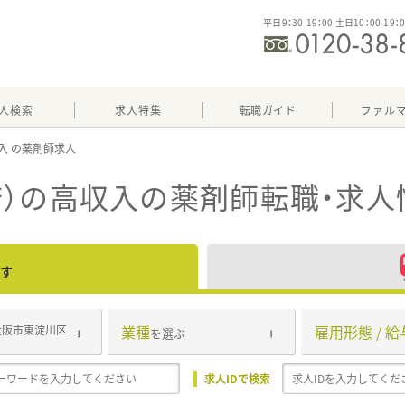
平日9：30-19：00 土日10：00-19：
人検索
求人特集
転職ガイド
ファル
入
）の高収入
の薬剤師転職・求人
す
業種
雇用形態 / 給
大阪市東淀川区
を選ぶ
求人IDで検索