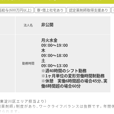
高給与(600万円以上)
寮・借上社宅あり
認定薬剤師取得支援あり
非公開
法人名
月火水金
09：00～19：00
木
09：00～18：00
土
勤務時間
09：00～13：00
※週40時間のシフト勤務
※1ヶ月単位の変形労働時間制勤務
※休憩 実働6時間超の場合45分、実
働8時間超の場合60分
東淀川区エリア担当より）
剤薬剤師」制度があり、ワークライフバランスは抜群です。年間休
けられます。