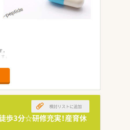
す。
ます。
います。
。
。
す。
検討リストに追加
です。
。
徒歩3分☆研修充実！産育休
す。