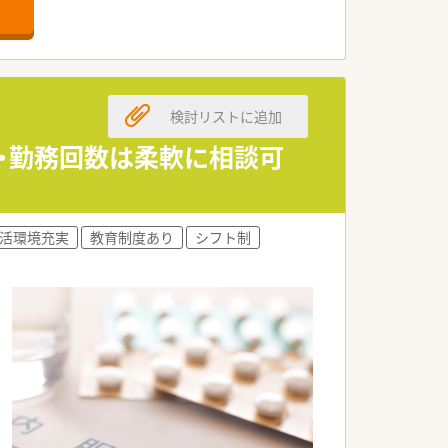
す。
求めています。
検討リストに追加
す。
日・勤務回数は柔軟に相談可
けています。
活環境充実
教育制度あり
シフト制