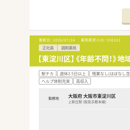
＊------------------------------
【店舗情報と応需状況について】
■大阪メトロ今里筋線のだいど
■近隣の藤本クリニックより内科
■外来調剤に留まらず居宅の在
更新日：
2026/07/24
薬剤師求人ID：
556161
【想定される業務内容】
正社員
調剤薬局
■処方箋に基づく正確な調剤業務
■外来の調剤業務だけでなく、
【東淀川区】《年齢不問！》
■薬剤師一人あたりの処方箋枚
【職場環境と雰囲気】
駅チカ
週休2.5日以上
残業なし(ほぼなし含
■店舗には正社員薬剤師3名が
ヘルプ体制充実
高収入
■正社員の医療事務スタッフが
■調剤ミス防止システムや優れ
大阪府 大阪市東淀川区
勤務地
上新庄駅 (阪急京都本線)