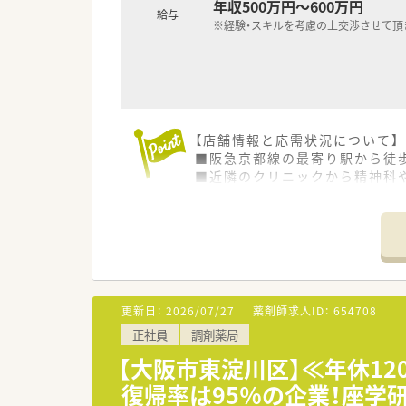
年収500万円～600万円
給与
※経験・スキルを考慮の上交渉させて頂
【店舗情報と応需状況について】
■阪急京都線の最寄り駅から徒
■近隣のクリニックから精神科や
■薬剤師は常時3名体制で業務
【求人情報について】
■年収は500万円から600万
■管理薬剤師や薬局長としての
■年間休日は120日以上に加え
更新日：
2026/07/27
薬剤師求人ID：
654708
【勤務実態について】
正社員
調剤薬局
■有給休暇の取得を積極的に推
■残業時間は適切に管理されて
【大阪市東淀川区】≪年休1
■1分単位で残業代が計算され
復帰率は95％の企業！座学研