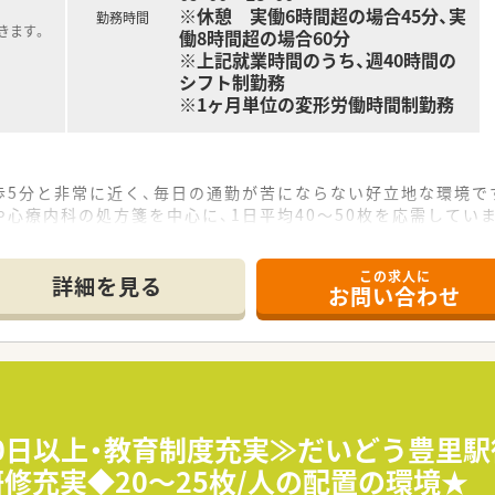
※休憩 実働6時間超の場合45分、実
勤務時間
きます。
働8時間超の場合60分
※上記就業時間のうち、週40時間の
シフト制勤務
※1ヶ月単位の変形労働時間制勤務
歩5分と非常に近く、毎日の通勤が苦にならない好立地な環境で
心療内科の処方箋を中心に、1日平均40～50枚を応需してい
にあたっており、協力しながら安心して働ける人員配置となって
この求人に
詳細を見る
お問い合わせ
円の範囲で相談可能であり、経験やスキルを適正に評価いたします
経験がある方は優遇され、高待遇でのスタートも十分に可能です
てリフレッシュ休暇もあり、プライベートの時間も大切にできま
奨しており、リフレッシュ休暇と合わせて長期連休の取得も可能
おり、無理のない勤務シフトでワークライフバランスを保てます
20日以上・教育制度充実≫だいどう豊里駅
るなど、働いた分がしっかりと給与に反映される仕組みがありま
修充実◆20～25枚/人の配置の環境★