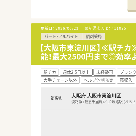
【募集背景と求める人物像につい
■今回はスタッフの退職に伴う
■調剤経験をお持ちで、50代前
■患者様とのコミュニケーショ
更新日：
2026/06/23
薬剤師求人ID：
411035
【法人特徴について】
パート・アルバイト
調剤薬局
■大阪市東淀川区で1店舗のみ
■地域の方々に親しまれ、何でも
【大阪市東淀川区】≪駅チカ
■駅近の立地を活かし、近隣の
能！最大2500円まで◎効
駅チカ
週休2.5日以上
未経験可
ブラン
大手チェーン以外
ヘルプ体制充実
高収入
大阪府 大阪市東淀川区
勤務地
淡路駅 (阪急千里線)／JR淡路駅 (おお