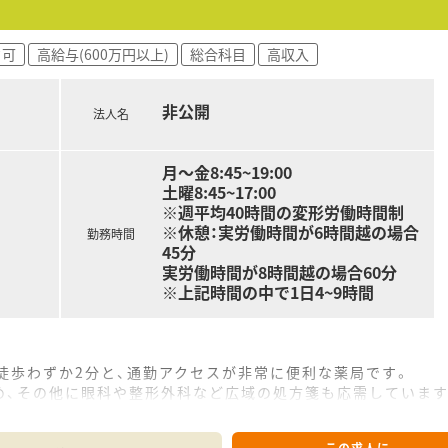
ク可
高給与(600万円以上)
総合科目
高収入
非公開
法人名
月～金8:45~19:00
土曜8:45~17:00
※週平均40時間の変形労働時間制
※休憩：実労働時間が6時間越の場合
勤務時間
45分
実労働時間が8時間越の場合60分
※上記時間の中で1日4~9時間
徒歩わずか2分と、通勤アクセスが非常に便利な薬局です。
め、その他に眼科や整形外科など広域の処方箋も応需しています
処方箋を、薬剤師6名（常勤3名）と事務3名の体制で対応します。