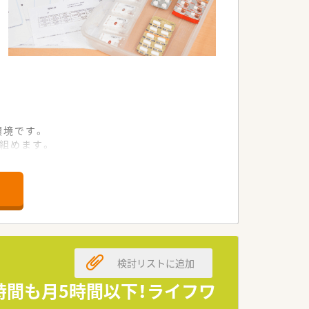
環境です。
組めます。
けます。
です。
ます。
ています。
検討リストに追加
す。
時間も月5時間以下！ライフワ
す。