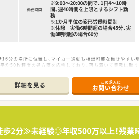
※9:00～20:00の間で、1日4～10時
間、週40時間を上限とするシフト勤
勤務時間
務
※1か月単位の変形労働時間制
※休憩 実働6時間超の場合45分、実
働8時間超の場合60分
歩16分の場所に位置し、マイカー通勤も相談可能な働きやすい
平均50枚程度の処方箋を応需しており、落ち着いて業務に取り
名の少人数体制で運営しており、アットホームな雰囲気の中で働
この求人に
詳細を見る
お問い合わせ
行い、将来的には上場を目指して拡大を続けている成長中の企業
て現場に立っており、現場の状況や従業員の気持ちを理解してい
のインターネット販売なども手掛け、多角的に健康をサポートし
50万円から600万円の範囲で柔軟に決定させていただきます。
は、相場を大きく上回る高年収の提示も可能な実力主義の会社で
徒歩2分≫未経験◎年収500万以上！残業
ありますが、実際の残業時間は少なく、メリハリをつけて働けま