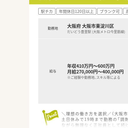
駅チカ
年間休日120日以上
ブランク可
大阪府 大阪市東淀川区
勤務地
だいどう豊里駅 (大阪メトロ今里筋線)
年収410万円～600万円
月給270,000円～400,000円
給与
※ご経験や勤務地、スキル等による
＼理想の働き方を選択／（大阪市
土日休みで19時まで勤務の「調
ながら無理なく正社員として続