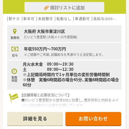
検討リストに追加
駅チカ
新卒可
未経験可
転勤なし
車通勤可
高給与(600万円以上)
大阪府 大阪市東淀川区
だいどう豊里駅 (大阪メトロ今里筋線)
勤務地
年収550万円～700万円
※ご経験やご年齢、前職給与を考慮のうえ決定致します。
給与
月火水木金 09：00～19：30
土 09：00～12：30
※上記開局時間内で1ヶ月単位の変形労働時間制
勤務
※休憩 実働6時間超の場合45分、実働8時間超の場合
時間
60分
【店舗情報と応需状況について】
■だいどう豊里駅から徒歩9分に位置し、整形外科と内科をメイ
ンに1日30枚から40枚を応需しています。
■常時2名の薬剤師体制で、外来業務とあわせて約70名分の施設
在宅業務をバランスよく分担しています。
詳細を見る
お問い合わせ
■2020年開局の比較的新しく綺麗な店舗で、近隣の広域病院か
らの処方箋も積極的に受け入れています。