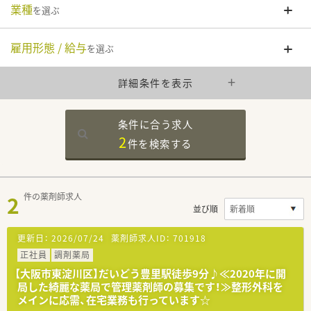
業種
を選ぶ
雇用形態 / 給与
を選ぶ
詳細条件を表示
条件に合う求人
2
件を
検索する
2
件の薬剤師求人
並び順
更新日：
2026/07/24
薬剤師求人ID：
701918
正社員
調剤薬局
【大阪市東淀川区】だいどう豊里駅徒歩9分♪≪2020年に開
局した綺麗な薬局で管理薬剤師の募集です！≫整形外科を
メインに応需、在宅業務も行っています☆