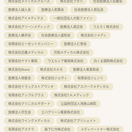
株式会社メディカルクルーズ
株式会社フタバ
社会医療法人仙養会
医療法人誠人会
医療法人若葉会
社会医療法人若弘会
株式会社アイメディクス
一般社団法人大阪ファイン
株式会社グリーンメディック
医療法人渡辺会
うえろく株式会社
医療法人藤井会
社会医療法人盛和会
株式会社リメディ
有限会社エーゼットカンパニー
医療法人仁悠会
株式会社近畿メディカル
共和メディカル株式会社
有限会社ヤマト薬局
ウエルシア薬局株式会社
白くま調剤株式会社
株式会社Brave
株式会社カルモ
医療法人美喜和会
医療法人相愛会
株式会社ジョヴィ
有限会社ジュンリ
株式会社ドラッグストアウシオ
株式会社アスパークメディカル
有限会社アップルプラス
株式会社T.H.メディック
株式会社クリニカルサポート
公益財団法人浅香山病院
医療法人尽生会
エバグリーン廣甚株式会社
株式会社ウイングメディカル
株式会社アプリシェイト
有限会社アステラ
森下仁丹株式会社
メディパートナー株式会社