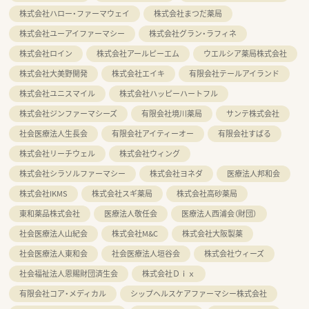
株式会社ハロー・ファーマウェイ
株式会社まつだ薬局
株式会社ユーアイファーマシー
株式会社グラン・ラフィネ
株式会社ロイン
株式会社アールピーエム
ウエルシア薬局株式会社
株式会社大美野開発
株式会社エイキ
有限会社テールアイランド
株式会社ユニスマイル
株式会社ハッピーハートフル
株式会社ジンファーマシーズ
有限会社境川薬局
サンテ株式会社
社会医療法人生長会
有限会社アイティーオー
有限会社すばる
株式会社リーチウェル
株式会社ウィング
株式会社シラソルファーマシー
株式会社ヨネダ
医療法人邦和会
株式会社IKMS
株式会社スギ薬局
株式会社高砂薬局
東和薬品株式会社
医療法人敬任会
医療法人西浦会（財団）
社会医療法人山紀会
株式会社M&C
株式会社大阪製薬
社会医療法人東和会
社会医療法人垣谷会
株式会社ウィーズ
社会福祉法人恩賜財団済生会
株式会社Ｄｉｘ
有限会社コア・メディカル
シップヘルスケアファーマシー株式会社