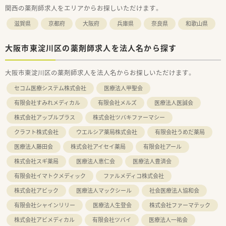
関西の薬剤師求人をエリアからお探しいただけます。
滋賀県
京都府
大阪府
兵庫県
奈良県
和歌山県
大阪市東淀川区の薬剤師求人を法人名から探す
大阪市東淀川区の薬剤師求人を法人名からお探しいただけます。
セコム医療システム株式会社
医療法人甲聖会
有限会社すみれメディカル
有限会社メルズ
医療法人医誠会
株式会社アップルプラス
株式会社ツバキファーマシー
クラフト株式会社
ウエルシア薬局株式会社
有限会社うめだ薬局
医療法人藤田会
株式会社アイセイ薬局
有限会社アール
株式会社スギ薬局
医療法人恵仁会
医療法人豊済会
有限会社イマトクメディック
ファルメディコ株式会社
株式会社アビック
医療法人マックシール
社会医療法人協和会
有限会社シャインリリー
医療法人生登会
株式会社ファーマテック
株式会社アビメディカル
有限会社ツバイ
医療法人一祐会