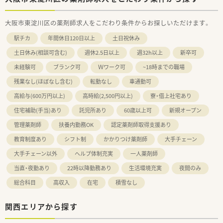
大阪市東淀川区の薬剤師求人をこだわり条件からお探しいただけます。
駅チカ
年間休日120日以上
土日祝休み
土日休み(相談可含む)
週休2.5日以上
週32h以上
新卒可
未経験可
ブランク可
Ｗワーク可
~18時までの職場
残業なし(ほぼなし含む)
転勤なし
車通勤可
高給与(600万円以上)
高時給(2,500円以上)
寮・借上社宅あり
住宅補助(手当)あり
託児所あり
60歳以上可
新規オープン
管理薬剤師
扶養内勤務OK
認定薬剤師取得支援あり
教育制度あり
シフト制
かかりつけ薬剤師
大手チェーン
大手チェーン以外
ヘルプ体制充実
一人薬剤師
当直・夜勤あり
22時以降勤務あり
生活環境充実
夜間のみ
総合科目
高収入
在宅
積雪なし
関西エリアから探す