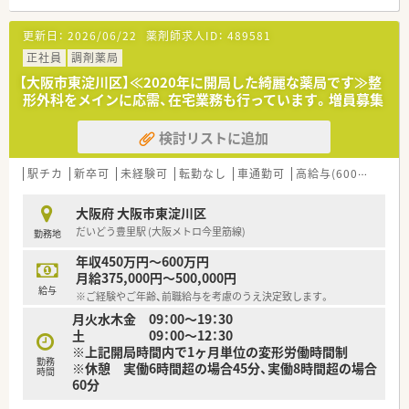
【募集背景と求める人物像について】
更新日：
2026/06/22
薬剤師求人ID：
489581
■欠員補充に伴う急募案件であり、周囲と協力しながら能動的に
店舗運営を支えてくださる方を求めています。
正社員
調剤薬局
■在宅業務に注力しているため、車の運転が可能でフットワーク
【大阪市東淀川区】≪2020年に開局した綺麗な薬局です≫整
軽く業務に取り組める方を歓迎しています。
形外科をメインに応需、在宅業務も行っています。増員募集
■入社半年以内の認定薬剤師取得が必須ですが、取得支援制度を
活用して意欲的に学べる方を募集しています。
検討リストに追加
【法人特徴について】
■大阪を中心に34店舗を展開する成長企業で、女性社長ならで
駅チカ
新卒可
未経験可
転勤なし
車通勤可
高給与(600万円以上)
はの視点で柔軟な働き方を追求しています。
■在宅医療のノウハウが全店で統一されており、事務センターの
大阪府 大阪市東淀川区
活用で薬剤師が業務に集中できる環境です。
だいどう豊里駅 (大阪メトロ今里筋線)
勤務地
■地域密着型の店舗展開を重視し、管理栄養士と連携した健康相
談など予防医療にも力を入れています。
年収450万円～600万円
月給375,000円～500,000円
給与
※ご経験やご年齢、前職給与を考慮のうえ決定致します。
月火水木金 09：00～19：30
土 09：00～12：30
※上記開局時間内で1ヶ月単位の変形労働時間制
勤務
※休憩 実働6時間超の場合45分、実働8時間超の場合
時間
60分