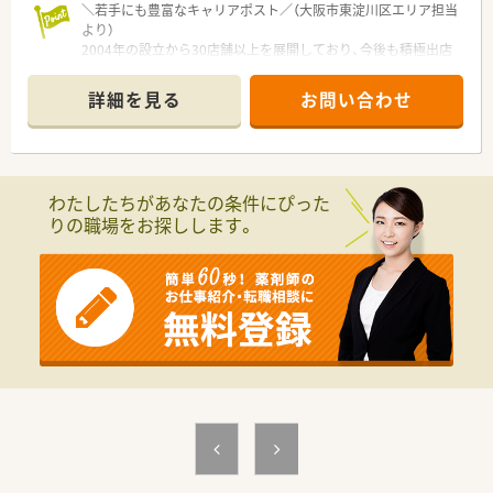
＼若手にも豊富なキャリアポスト／（大阪市東淀川区エリア担当
より）
2004年の設立から30店舗以上を展開しており、今後も積極出店
を予定しています。平均年齢が40代半ばのため、次代を担う若手
の方には早期の昇格チャンスが満載です。
詳細を見る
お問い合わせ
＊------------------------------------------＊
【店舗情報と応需状況について】
■大阪メトロ今里筋線のだいどう豊里駅から徒歩で9分ほど、阪
急京都本線の上新庄駅からも徒歩11分ほどで通勤できる好立地
わたしたちがあなたの条件にぴった
です。
りの職場をお探しします。
■お隣にある古濱整形外科クリニックより整形外科や内科の処
方箋を受け付けており、1日の外来患者数は平均30名ほどとなり
ます。
■地域密着の面対応としての外来調剤に加え、計2施設・約70名
規模の高齢者施設への施設在宅業務をバランスよく担っていま
す。
【職場環境と雰囲気】
■店舗には常勤3名、パート1名の薬剤師と医療事務スタッフが
配置されており、常時2名体制を敷いているため一人になる心配
はありません。
■2020年10月に開局したマンション1階の店舗のため、局内は
まだまだ新しく非常に綺麗でクリーンなスペースが保たれてい
ます。