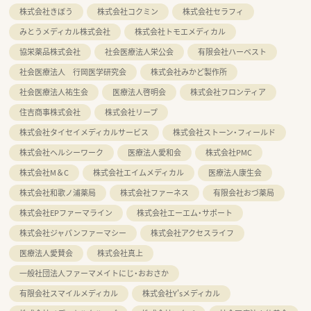
株式会社きぼう
株式会社コクミン
株式会社セラフィ
みとうメディカル株式会社
株式会社トモエメディカル
協栄薬品株式会社
社会医療法人栄公会
有限会社ハーベスト
社会医療法人 行岡医学研究会
株式会社みかど製作所
社会医療法人祐生会
医療法人啓明会
株式会社フロンティア
住吉商事株式会社
株式会社リープ
株式会社タイセイメディカルサービス
株式会社ストーン・フィールド
株式会社ヘルシーワーク
医療法人愛和会
株式会社PMC
株式会社M＆C
株式会社エイムメディカル
医療法人康生会
株式会社和歌ノ浦薬局
株式会社ファーネス
有限会社おづ薬局
株式会社EPファーマライン
株式会社エーエム・サポート
株式会社ジャパンファーマシー
株式会社アクセスライフ
医療法人愛賛会
株式会社真上
一般社団法人ファーマメイトにじ・おおさか
有限会社スマイルメディカル
株式会社Y'sメディカル