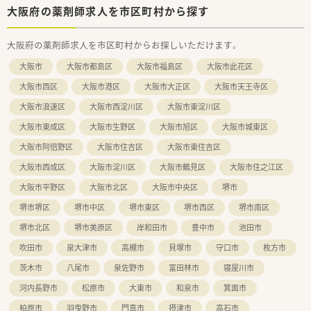
■お勤めされている方の平均年齢は40代中盤と非常に落ち着い
大阪府の薬剤師求人を市区町村から探す
ており、お互いを尊重し助け合いながら稼働している職場です。
大阪府の薬剤師求人を市区町村からお探しいただけます。
【想定されるキャリアイメージ】
■中途入社の方への教育体制が整っており、現場での丁寧なOJT
大阪市
大阪市都島区
大阪市福島区
大阪市此花区
研修のほかeラーニングによる認定薬剤師資格の取得を全額支援
します。
大阪市西区
大阪市港区
大阪市大正区
大阪市天王寺区
■2ヶ月に1回、住道駅近くの会館にてドクターを囲む座談会形
大阪市浪速区
大阪市西淀川区
大阪市東淀川区
式の疾患別社内研修を開催しており、最新の臨床医学を深く学べ
ます。
大阪市東成区
大阪市生野区
大阪市旭区
大阪市城東区
■管理薬剤師には早い方で入社3年前後で就任できるほか、将来
的にはブロック長や本部付の部長へと着実なステップアップが
大阪市阿倍野区
大阪市住吉区
大阪市東住吉区
可能です。
大阪市西成区
大阪市淀川区
大阪市鶴見区
大阪市住之江区
大阪市平野区
大阪市北区
大阪市中央区
堺市
堺市堺区
堺市中区
堺市東区
堺市西区
堺市南区
堺市北区
堺市美原区
岸和田市
豊中市
池田市
吹田市
泉大津市
高槻市
貝塚市
守口市
枚方市
茨木市
八尾市
泉佐野市
富田林市
寝屋川市
河内長野市
松原市
大東市
和泉市
箕面市
柏原市
羽曳野市
門真市
摂津市
高石市