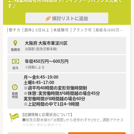
上！残業時間も月5時間以下！ライフワークバランス充実で
※お車の運転が苦手な方は一度ご相談ください！
す♪
■若手層が中心となって活躍している職場であり、周囲と円滑に
連携が取れる明るいお人柄の方を求めています。
検討リストに追加
【法人特徴について】
■大阪府を中心に10店舗以上の調剤薬局を展開しており、現在
駅チカ
週休2.5日以上
未経験可
ブランク可
高給与(600万円以上)
も積極的に店舗数を増やしている成長企業です。
■共存共栄を経営理念に掲げ、患者様やご家族だけでなく、働く
大阪府 大阪市東淀川区
従業員の幸せも大切にする姿勢を徹底しています。
淡路駅 (阪急京都本線)
勤務地
■薬局運営の他に介護職の紹介事業やクリニック開設のコンサ
ルタント事業など、多角的なビジネスを展開しています。
年収450万円～600万円
※経験による
給与
月～金8:45~19:00
土曜8:45~17:00
※週平均40時間の変形労働時間制
※休憩：実労働時間が6時間越の場合45分
勤務
時間
実労働時間が8時間越の場合60分
※上記時間の中で1日4~9時間
【店舗情報と応需状況について】
■阪急京都本線の「淡路駅」から徒歩わずか2分と、通勤アクセス
が非常に便利な薬局です。
■処方箋は皮膚科が約半数を占め、その他に眼科や整形外科など