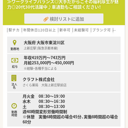
≫ワークライフバランス◎大手だからこその福利厚生が魅
■高い専門性を発揮しながら、周囲と連携してチームワークを大
力◎20代30代活躍中♪車通勤もご相談ください！
切に業務に取り組める方を歓迎します。
検討リストに追加
【想定される業務内容】
■医療機関へ直接訪問し、患者様への治験内容の説明補助やスケ
ジュール調整などを担当いただきます。
駅チカ
年間休日120日以上
新卒可
未経験可
ブランク可
車通勤
■医師による症例報告書作成の補助や、治験スケジュールの管理
といった専門的な支援業務も行います。
大阪府 大阪市東淀川区
■治験が計画通りに適正に進行しているかを確認し、医療スタッ
上新庄駅 (阪急京都本線)
勤務地
フと連携して業務を進めていきます。
年収419万円～743万円
【会社特徴】
月給253,000円～450,000円
■大手通信企業グループ初の医療専門会社として設立され、質の
給与
※経験・各種手当による
高い治験支援サービスを提供しています。
■従業員数は100名未満の規模ですが、丁寧な研修体制を整え、
クラフト株式会社
人材育成に特に力を入れている企業です。
法人
さくら薬局 大阪上新庄駅前店
■大規模病院を中心に多くの提携実績があり、設立以来順調に業
名
績を伸ばし続けている成長企業です。
月火金 08：30～19：00
水木 08：30～16：30
土 08：30～13：00
週40時間変形労働時間制
勤務
時間
※休憩 実働6時間超の場合45分、実働8時間超の場合
60分