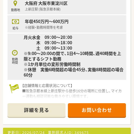
■在宅医療のノウハウが全店で統一されており、事務センターの
大阪府 大阪市東淀川区
活用で薬剤師が業務に集中できる環境です。
上新庄駅 (阪急京都本線)
勤務地
■地域密着型の店舗展開を重視し、管理栄養士と連携した健康相
談など予防医療にも力を入れています。
年収450万円～600万円
※経験・勤務時間等を考慮
給与
月火水金 09：00～20：00
木 09：00～18：00
土 09：00～13：00
※9:00～20:00の間で、1日4～10時間、週40時間を上
限とするシフト勤務
勤務
時間
※1か月単位の変形労働時間制
※休憩 実働6時間超の場合45分、実働8時間超の場合
60分
【店舗情報と応需状況について】
■阪急京都本線上新庄駅から徒歩16分の場所に位置し、マイカ
ー通勤も相談可能な働きやすい環境です。
■地域のクリニックなどから1日平均50枚程度の処方箋を応需
しており、落ち着いて業務に取り組めます。
詳細を見る
お問い合わせ
■薬剤師は常勤1名とパート1名の少人数体制で運営しており、
アットホームな雰囲気の中で働けます。
【法人特徴について】
更新日：
2026/07/24
薬剤師求人ID：
349675