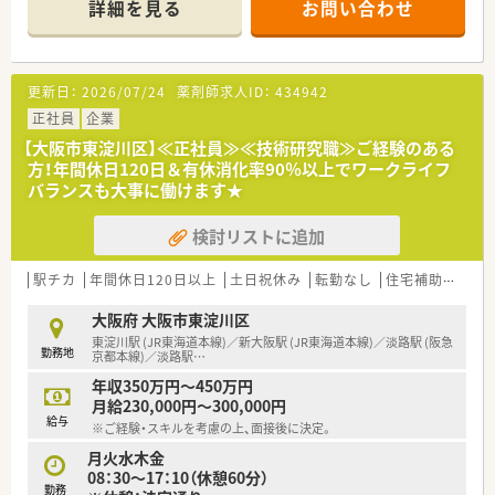
詳細を見る
お問い合わせ
■薬剤師は常勤1名とパート1名、派遣1名で構成され、事務員2名
の手厚いサポートがあります。
【募集背景と求める人物像について】
更新日：
2026/07/24
薬剤師求人ID：
434942
■現職の管理薬剤師が9月から産休に入るため、店舗運営を担っ
てくださる方を急募しております。
正社員
企業
■管理薬剤師の経験は問いませんが、周囲のスタッフと協力しな
【大阪市東淀川区】≪正社員≫≪技術研究職≫ご経験のある
がら柔軟に対応できる方を求めます。
方！年間休日120日＆有休消化率90％以上でワークライフ
■施設在宅の割合が高いため、ご高齢の患者様一人ひとりに寄り
バランスも大事に働けます★
添った丁寧な対応ができる方は歓迎です。
検討リストに追加
【法人特徴について】
■大阪市内に2店舗を展開しており、グループ法人で介護施設も
運営しているため経営基盤は安定しています。
駅チカ
年間休日120日以上
土日祝休み
転勤なし
住宅補助(手当)あり
■非薬剤師の代表は現場の判断を尊重するボトムアップの社風
を大切にしており、働きやすい環境です。
大阪府 大阪市東淀川区
■自社施設との連携が非常にスムーズであり、急な呼び出しや休
東淀川駅 (JR東海道本線)／新大阪駅 (JR東海道本線)／淡路駅 (阪急
勤務地
日出勤が発生しにくい体制を整えています。
京都本線)／淡路駅
…
年収350万円～450万円
月給230,000円～300,000円
給与
※ご経験・スキルを考慮の上、面接後に決定。
月火水木金
08：30～17：10（休憩60分）
勤務