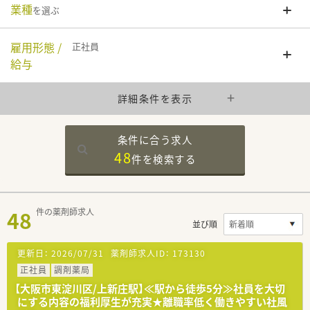
業種
を選ぶ
雇用形態 /
正社員
給与
詳細条件を表示
条件に合う求人
48
件を
検索する
48
件の薬剤師求人
並び順
更新日：
2026/07/31
薬剤師求人ID：
173130
正社員
調剤薬局
【大阪市東淀川区/上新庄駅】≪駅から徒歩5分≫社員を大切
にする内容の福利厚生が充実★離職率低く働きやすい社風