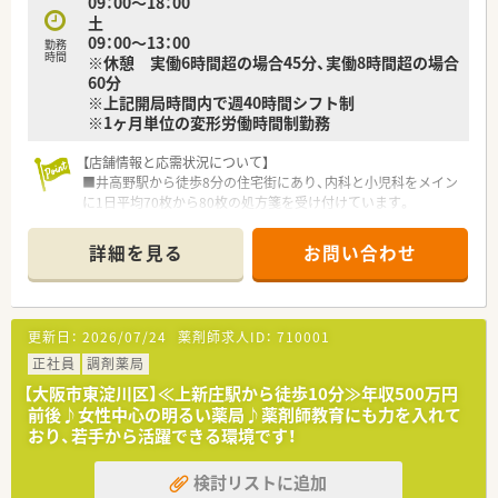
09：00～18：00
土
09：00～13：00
勤務
時間
※休憩 実働6時間超の場合45分、実働8時間超の場合
60分
※上記開局時間内で週40時間シフト制
※1ヶ月単位の変形労働時間制勤務
【店舗情報と応需状況について】
■井高野駅から徒歩8分の住宅街にあり、内科と小児科をメイン
に1日平均70枚から80枚の処方箋を受け付けています。
■薬剤師は常時2名から3名体制で、健康サポート薬局の認定を
受けており、地域住民の健康を支える役割を担っています。
詳細を見る
お問い合わせ
■同じ組織内の管理栄養士や看護師と連携しており、多職種との
交流を通じて幅広い知見を得られる魅力的な環境です。
【募集背景と求める人物像について】
更新日：
2026/07/24
薬剤師求人ID：
710001
■さらなるサービス向上を目指した増員募集であり、将来的に管
理薬剤師として活躍したい意欲的な方を急募しています。
正社員
調剤薬局
■経験者はもちろん、チャレンジ精神が豊富な方や、チーム医療
【大阪市東淀川区】≪上新庄駅から徒歩10分≫年収500万円
の一員として周囲と協力して動ける方を求めています。
前後♪女性中心の明るい薬局♪薬剤師教育にも力を入れて
■患者様に寄り添う姿勢を大切にでき、新しい設備や多角的な事
おり、若手から活躍できる環境です！
業展開に興味を持って取り組める方を歓迎いたします。
検討リストに追加
【法人特徴について】