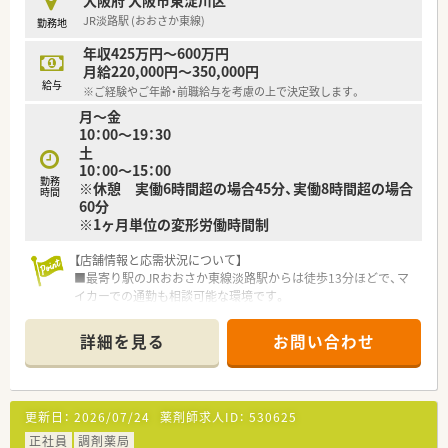
<歓迎要件>
JR淡路駅 (おおさか東線)
勤務地
・医薬品品質保証業務３年以上の経験者大歓迎
・MF関連業務経験のある方大歓迎
年収425万円～600万円
・監査経験がある方
月給220,000円～350,000円
・薬剤師免許を持つ方
給与
※ご経験やご年齢・前職給与を考慮の上で決定致します。
・チームリーダー経験、人材育成経験のある方
月～金
10：00～19：30
<求める人物像>
土
・英語の資料読解や英語でのビジネスメールに支障がない方
10：00～15：00
・真面目に業務に取り組んでもらえる方
勤務
※休憩 実働6時間超の場合45分、実働8時間超の場合
・新しい仕事にも積極的に携わっていただける方
時間
60分
※1ヶ月単位の変形労働時間制
【店舗情報と応需状況について】
■最寄り駅のJRおおさか東線淡路駅からは徒歩13分ほどで、マ
イカーでの通勤も相談可能な環境です。
■処方箋は広域の医療機関から応需しており、地域医療への貢献
として在宅業務にも注力している職場です。
詳細を見る
お問い合わせ
■薬剤師と事務スタッフが在籍しており、全社的にゆとりある人
員配置で業務に取り組める環境です。
【求人情報について】
更新日：
2026/07/24
薬剤師求人ID：
530625
■正社員としての採用で、経験や能力を考慮した上で年収425万
円から600万円の間で提示されます。
正社員
調剤薬局