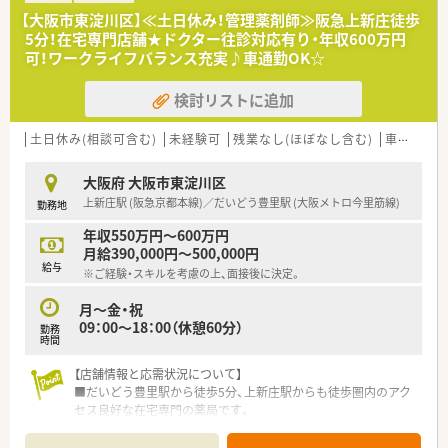
■週休2日制を採用しており、年間休日は110日以上確保されて
【大阪市東淀川区】≪土日休み！管理薬剤師≫阪急上新庄徒歩
いるため、メリハリをつけて働けます。
5分！在宅専門店舗★ドクター往診対応有り・年収600万円
■住宅手当や家族手当などの諸手当が充実しており、長く安定し
可！ワークライフバランス充実♪車通勤OK☆
て働き続けたい方に適した条件です。
検討リストに追加
【勤務実態について】
■残業は1分単位で計算されますが、全社的に残業時間はほとん
ど発生しないよう管理されています。
土日休み(相談可含む)
未経験可
残業なし(ほぼなし含む)
車通勤可
■有給休暇の消化率はほぼ100％となっており、プライベートの
時間も大切にしながら勤務可能です。
大阪府 大阪市東淀川区
■無理のないシフト作成を心掛けており、ワークライフバランス
上新庄駅 (阪急京都本線)／だいどう豊里駅 (大阪メトロ今里筋線)
勤務地
を重視する方にも安心の勤務実態です。
年収550万円～600万円
月給390,000円～500,000円
給与
※ご経験・スキルを考慮の上、面接後に決定。
月～金・祝
09：00～18：00（休憩60分）
勤務
時間
【店舗情報と応需状況について】
■だいどう豊里駅から徒歩5分、上新庄駅からも徒歩圏内のアク
セス良好な在宅専門の薬局です。
■施設在宅に特化しており外来対応はほぼなく、1日あたりの処
方箋は0枚から5枚程度と少なめです。