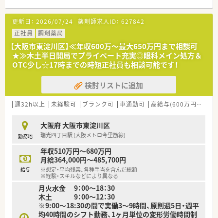
■国内トップクラスの取引基盤と取扱商品！世界10ヶ国以上90
社以上の海外サプライヤーから原薬を仕入れ、製薬会社100社以
更新日：
2026/07/24
薬剤師求人ID：
627842
上に販売しています。
正社員
調剤薬局
・・＊ 応募要件 ＊・・
【大阪市東淀川区】≪年収600万～最大650万円まで相談可
<必須要件>
★≫木土半日開局でプライベート充実◎眼科メイン処方＆
・薬剤師資格保有者
OTC少し☆17時までの時短正社員も相談可能です！
・日本薬局方に準拠した物理・化学的分析経験者
・セミミクロ天秤を使用経験がある方
検討リストに追加
＜求める人材像＞
・コミュニケーション能力の高い方（医薬品製造管理者として部
週32h以上
未経験可
ブランク可
車通勤可
高給与(600万円以上)
内だけでなく、他部署とも連
携が取れる方）
大阪府 大阪市東淀川区
・真面目な方（ＧＭＰ省令に沿って、真面目に管理できる方）
瑞光四丁目駅 (大阪メトロ今里筋線)
勤務地
・柔軟性のある方（当社は医薬品原薬を取り扱う商社として、ただ
輸入を行うだけでは無く、
年収510万円～680万円
原薬の「安心・安全・安価な安定供給」を行うことはもちろん、「原
月給364,000円～485,700円
薬輸入」に伴うあらゆる
給与
※想定・平均残業、各種手当を含んだ総額
サービスを提供するため、柔軟な対応力がある方を歓迎）
※経験・スキルなどにより異なる
月火水金 9：00～18：30
※定年60才につき、60歳未満の方の募集となります※
木土 9：00～12：30
※9:00～18:30の間で実働3～9時間、原則週5日・週平
均40時間のシフト勤務、1ヶ月単位の変形労働時間制