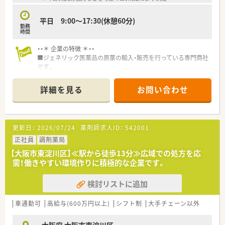
平日 9:00～17:30(休憩60分)
勤務
時間
・・＊ 企業の特徴 ＊・・
■ジェネリック医薬品の原薬の輸入・販売を行っている専門商社
です。
■商社には珍しい分析センター保有！安心・安全を担保した上で、
お客様にジェネリック医薬品原薬の販売をしています。
詳細を見る
お問い合わせ
■国内トップクラスの取引基盤と取扱商品！世界10ヶ国以上90
社以上の海外サプライヤーから原薬を仕入れ、製薬会社100社以
上に販売しています。
更新日：
2026/07/24
薬剤師求人ID：
542001
・・＊ 応募要件 ＊・・
<必須要件>
正社員
調剤薬局
・英語スキルのある方(資料読解・ビジネスメール作成等。目安：
【大阪市東淀川区】≪駅から徒歩13分≫広域での処方を応
TOEIC650以上)
需！働きやすい環境作りに積極的な企業です。
・品質保証業務または薬事業務の経験のある方(医薬品の製造販
売業者、医薬品の製造所、医薬品関連の商社等で、医薬品の品質
検討リストに追加
保証業務またはマスターファイル管理等薬事関連業務に従事し
た経験がある方が望ましい)
・PCスキル：Word,Excel,PowerPoint,Acrobat(作表、作図等含む
車通勤可
高給与(600万円以上)
シフト制
大手チェーン以外
文書作成）
大阪府 大阪市東淀川区