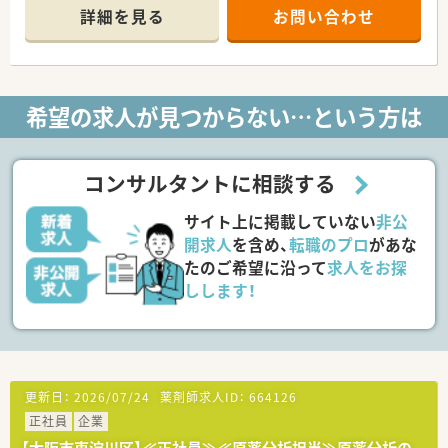
広域の処方箋も応需しています。
詳細を見る
お問い合わせ
■1日平均100枚から120枚の処方箋を、薬剤師6名（常勤3名）と
事務3名の体制で対応します。
【募集背景と求める人物像について】
■今回はスタッフの退職に伴う欠員補充のため、即戦力となる正
希望の求人が見つからない…という方は
社員薬剤師を1名急募しています。
■調剤経験をお持ちで、50代前半までの方の応募をお待ちして
おります。
■患者様とのコミュニケーションを大切にし、アットホームな職
コンサルタントに相談する
場で協調性を持って働ける方を求めています。
サイト上に掲載していない
非公
【法人特徴について】
■大阪市東淀川区で1店舗のみを経営しており、地域に根ざした
開求人
を含め、
転職のプロ
があな
運営を行っています。
たのご希望に沿って
求人をお探
■地域の方々に親しまれ、何でも相談していただけるような「か
しします！
かりつけ薬局」を目指しています。
■駅近の立地を活かし、近隣の皮膚科だけでなく広域の医療機関
からの処方箋も積極的に受け付けています。
更新日：
2026/07/24
薬剤師求人ID：
664126
正社員
企業
【大阪市東淀川区】≪正社員≫≪原薬分析担当≫原薬分析の