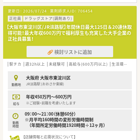
【求人情報について】
更新日：
2026/07/24
薬剤師求人ID：
706454
■調剤経験3年程度で年収500万円以上が可能で、経験やスキル
を高く評価する給与体系です。
正社員
ドラッグストア(調剤あり)
■ラウンダー勤務が可能な場合は、年収600万円から700万円の
【大阪市東淀川区/JR淡路駅】年間休日最大125日＆20連休取
高待遇も相談できます。
得可能！最大年収600万円で福利厚生も充実した大手企業の
■正社員としての採用で、安定した収入と充実した福利厚生のも
正社員募集！
とで長く働くことができます。
検討リストに追加
【勤務実態について】
■変形労働時間制を採用しており、週40時間の勤務でメリハリ
をつけて業務に取り組めます。
駅チカ
週32h以上
未経験可
高給与(600万円以上)
生活環境充実
■残業時間は店舗により異なりますが、平均して月10時間から
20時間程度の実績です。
大阪府 大阪市東淀川区
■年間休日は105日から110日程度ですが、高水準の給与で還元
JR淡路駅 (おおさか東線)
勤務地
する方針をとっています。
年収450万円～600万円
※ご経験・前職を考慮いたします
給与
09：00～21：00（休憩60分）
※月平均160時間の変形労働時間制
勤務
（年間所定労働時間1920時間÷12ヶ月）
時間
【店舗情報と応需状況について】