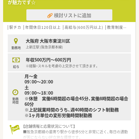
が魅力です☆
検討リストに追加
駅チカ
年間休日120日以上
高給与(600万円以上)
教育制度あり
シ
大阪府 大阪市東淀川区
上新庄駅 (阪急京都本線)
勤務地
年収500万円～600万円
※経験・スキルを考慮の上交渉させて頂きます。
給与
月～金
09：00～20：00
土
09：00～18：00
※休憩 実働6時間超の場合45分、実働8時間超の場合
勤務
時間
60分
※上記就業時間のうち、週40時間のシフト制勤務
※1ヶ月単位の変形労働時間制勤務
【店舗情報と応需状況について】
■阪急京都線の最寄り駅から徒歩5分と非常に近く、毎日の通勤
が苦にならない好立地な環境です。