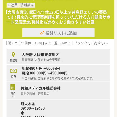
■大阪府内を中心に店舗展開を行い、将来的には上場を目指して
拡大を続けている成長中の企業です。
正社員
調剤薬局
■代表自身が現役の薬剤師として現場に立っており、現場の状況
【大阪市東淀川区】≪年休120日以上≫井高野エリアの薬局
や従業員の気持ちを理解しています。
です！将来的に管理薬剤師を担っていただける方◎健康サポ
■調剤事業だけでなく自社製剤のインターネット販売なども手
ート薬局認定/機械化も進めており働きやすい社風
掛け、多角的に健康をサポートしています。
検討リストに追加
【求人情報について】
■年収は経験や能力を考慮し、450万円から600万円の範囲で柔
軟に決定させていただきます。
駅チカ
年間休日120日以上
週32h以上
ブランク可
高給与(600万円以上)
■個人のスキルや実績によっては、相場を大きく上回る高年収の
提示も可能な実力主義の会社です。
大阪府 大阪市東淀川区
■固定残業代が含まれる場合がありますが、実際の残業時間は少
井高野駅 (大阪メトロ今里筋線)
勤務地
なく、メリハリをつけて働けます。
年収480万円～600万円
月給300,000円～450,000円
給与
※ご面接後、ご経験やご年齢を考慮の上で決定致します。
共和メディカル株式会社
法人
あかり薬局 井高野店
名
月火木金
09：00～19：30
水