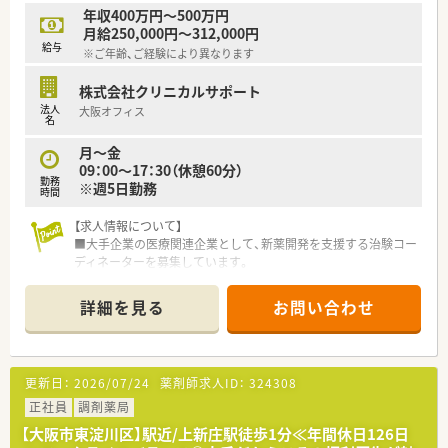
年収400万円～500万円
月給250,000円～312,000円
給与
※ご年齢、ご経験により異なります
株式会社クリニカルサポート
法人
大阪オフィス
名
月～金
09：00～17：30（休憩60分）
勤務
※週5日勤務
時間
【求人情報について】
■大手企業の医療関連企業として、新薬開発を支援する治験コー
ディネーターを募集しています。
■大手グループならではの安定した経営基盤のもと、医療の発展
に貢献できるやりがいある仕事です。
詳細を見る
お問い合わせ
■薬剤師としての臨床経験やCRC経験を活かし、更なるスキルア
ップとキャリア形成が目指せます。
【募集背景と求める人物像について】
更新日：
2026/07/24
薬剤師求人ID：
324308
■多くの治験支援依頼に応えるため、組織体制の強化を目的とし
た増員募集を行うことになりました。
正社員
調剤薬局
■臨床経験3年以上の薬剤師免許保持者や、治験コーディネータ
【大阪市東淀川区】駅近/上新庄駅徒歩1分≪年間休日126日
ー経験がある即戦力を求めています。