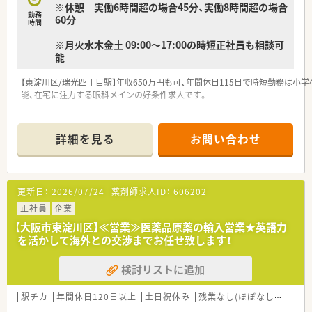
※休憩 実働6時間超の場合45分、実働8時間超の場合
勤務
60分
時間
※月火水木金土 09:00～17:00の時短正社員も相談可
能
【東淀川区/瑞光四丁目駅】年収650万円も可、年間休日115日で時短勤務は小
能、在宅に注力する眼科メインの好条件求人です。
━━━━━━━━━━━━━━━━━━━━━━━━━━━━━━━━━━
詳細を見る
お問い合わせ
【求人のポイント】
■＜若手でも高年収＞未経験でも年収500万円から相談可能です。
■＜時短勤務を拡大＞小学4年生の3月まで時短勤務が可能です。
■＜安心の運転支援＞ペーパードライバー講習を会社負担で受講できます。
更新日：
2026/07/24
薬剤師求人ID：
606202
■＜眼科メイン応需＞専門性の高いスキルをじっくり身につけられます。
■＜急募の好条件＞在宅数急増に伴う増員のため今がチャンスです。
正社員
企業
【大阪市東淀川区】≪営業≫医薬品原薬の輸入営業★英語力
━━━━━━━━━━━━━━━━━━━━━━━━━━━━━━━━━━
を活かして海外との交渉までお任せ致します！
＼充実の休日と時短／（東淀川区エリア担当より）
検討リストに追加
年間休日115日に加え、時短勤務が小学4年生まで使えるため、ご家庭やプラ
長く活躍できます。
＊------------------------------------------＊
駅チカ
年間休日120日以上
土日祝休み
残業なし(ほぼなし含む)
＼豊富なキャリア／（東淀川区エリア担当より）