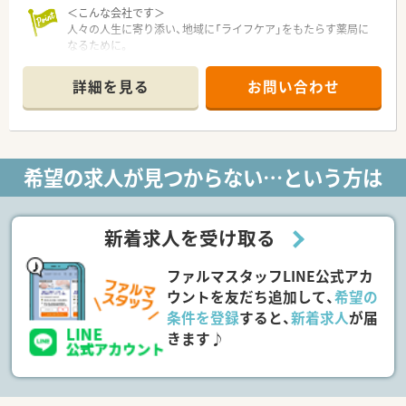
＜こんな会社です＞
人々の人生に寄り添い、地域に「ライフケア」をもたらす薬局に
なるために。
さくら薬局グループでは様々な取り組みとともに、患者さまひと
りひとりの人生に寄り添い、質の高い医療サービスを届ける薬剤
詳細を見る
お問い合わせ
師を求め育てています。
＜特徴・ポイントのご紹介＞
★薬剤師を守る独自システム
業務をサポートするために様々なシステムを独自開発していま
希望の求人が見つからない…という方は
す。
その一つが約20年前から導入され、進化を続けている調剤シス
テム「SPITS」。
処方箋受付から一連の調剤業務を連動させ、業務効率化を図るほ
新着求人を受け取る
か、
調剤過誤防止機能を高め、患者様と働くスタッフを守っていま
ファルマスタッフLINE公式アカ
す。
システム改修が必要な制度変更があった場合も、迅速に対応でき
ウントを友だち追加して、
希望の
る強みを生かしていきます。
条件を登録
すると、
新着求人
が届
きます♪
★刷新された新規採用者研修
中途入社ならではの悩みを解消し、さくら薬局グループのビジョ
ンや社内規定などをご案内。
同期入社の方との繋がりを踏まえ、『さくら薬局の薬剤師』とし
て、安心してキャリアをスタートいただくための研修です。