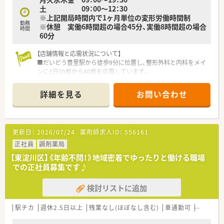
■管理栄養士による栄養相談会や検体測定室の導入など、処方箋
土 09：00～12：30
がなくても地域住民が気軽に相談できる健康拠点を構築してい
※上記開局時間内で1ヶ月単位の変形労働時間制
ます。
勤務
※休憩 実働6時間超の場合45分、実働8時間超の場合
時間
60分
【求人情報について】
■想定年収は450万円から520万円となっており、これまでのご
【店舗情報と応需状況について】
経験やスキルを十分に考慮して最終的な提示額を決定します。
■だいどう豊里駅から徒歩9分に位置し、整形外科と内科をメイ
■昇給は年に1回あり賞与も年に2回しっかり支給されるため、
ンに1日30枚から40枚を応需しています。
目標を持って着実にステップアップできる給与体系が整ってい
■常時2名の薬剤師体制で、外来業務とあわせて約70名分の施設
ます。
在宅業務をバランスよく分担しています。
■住宅補助はありませんが、薬剤師手当や管理職手当などの各種
詳細を見る
お問い合わせ
■2020年開局の比較的新しく綺麗な店舗で、近隣の広域病院か
手当が充実しており、毎月の安定した収入を得ることが可能で
らの処方箋も積極的に受け入れています。
す。
【募集背景と求める人物像について】
【勤務実態について】
更新日：
2026/07/24
薬剤師求人ID：
556161
■欠員補充に伴う急募案件であり、周囲と協力しながら能動的に
■全店舗の平均残業時間は月10時間未満と非常に短く、効率的
店舗運営を支えてくださる方を求めています。
正社員
調剤薬局
なシフト調整によって業務後のプライベートも大切にできる環
■在宅業務に注力しているため、車の運転が可能でフットワーク
境です。
【東淀川区】《年齢不問！》地域密着でゆったりと働ける職場
軽く業務に取り組める方を歓迎しています。
■年間休日は123日と業界トップクラスの多さを誇り、有給休暇
での正社員募集です♪
■入社半年以内の認定薬剤師取得が必須ですが、取得支援制度を
も年間平均で11日以上取得するなど非常に休みやすい職場で
活用して意欲的に学べる方を募集しています。
す。
検討リストに追加
■産休や育休からの復帰率は100パーセントを維持しており、ラ
【法人特徴について】
イフステージが変化しても柔軟に働き続けられる体制が整って
■大阪を中心に34店舗を展開する成長企業で、女性社長ならで
駅チカ
います。
週休2.5日以上
残業なし(ほぼなし含む)
車通勤可
高給与(6
はの視点で柔軟な働き方を追求しています。