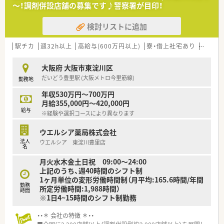
～！調剤併設店舗の募集です♪警察署が目印！
を求めています。
文書作成）
【法人特徴について】
検討リストに追加
<歓迎要件>
■大阪府を中心に10店舗以上の調剤薬局を展開しており、現在も積極的に店
・薬剤師免許を持つ方
成長企業です。
・チームリーダー経験、人材育成経験のある方
駅チカ
週32h以上
高給与(600万円以上)
寮・借上社宅あり
住宅補
■共存共栄を経営理念に掲げ、患者様やご家族だけでなく、働く従業員の幸せ
を徹底しています。
<求める人物像>
大阪府 大阪市東淀川区
■薬局運営の他に介護職の紹介事業やクリニック開設のコンサルタント事業な
・英語の資料読解や英語でのビジネスメールに支障がない方
だいどう豊里駅 (大阪メトロ今里筋線)
ネスを展開しています。
勤務地
・真面目に業務に取り組んでもらえる方
・新しい仕事にも積極的に携わっていただける方
年収530万円～700万円
月給355,000円～420,000円
給与
※経験や選択コースにより異なります
ウエルシア薬局株式会社
法人
ウエルシア 東淀川豊里店
名
月火水木金土日祝 09:00～24:00
上記のうち、週40時間のシフト制
1ヶ月単位の変形労働時間制（月平均:165.6時間/年間
勤務
所定労働時間:1,988時間）
時間
※1日4~15時間のシフト制勤務
・・＊ 会社の特徴 ＊・・