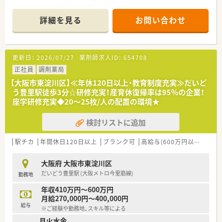
■近隣のクリニックから精神科や心療内科の処方箋を中心に、1
日平均40～50枚を応需しています。
詳細を見る
お問い合わせ
■薬剤師は常時3名体制で業務にあたっており、協力しながら安
心して働ける人員配置となっています。
【求人情報について】
更新日：
2026/07/27
薬剤師求人ID：
654708
■年収は500万円から600万円の範囲で相談可能であり、経験や
スキルを適正に評価いたします。
正社員
調剤薬局
■管理薬剤師や薬局長としての経験がある方は優遇され、高待遇
【大阪市東淀川区】≪年休120日以上・教育制度充実≫だいど
でのスタートも十分に可能です。
う豊里駅徒歩3分☆研修充実！産育休復帰率は95％の企業！
■年間休日は120日以上に加えてリフレッシュ休暇もあり、プラ
座学研修充実◆20～25枚/人の配置の環境★
イベートの時間も大切にできます。
検討リストに追加
【勤務実態について】
■有給休暇の取得を積極的に推奨しており、リフレッシュ休暇と
合わせて長期連休の取得も可能です。
駅チカ
年間休日120日以上
ブランク可
高給与(600万円以上)
寮・
■残業時間は適切に管理されており、無理のない勤務シフトでワ
ークライフバランスを保てます。
大阪府 大阪市東淀川区
■1分単位で残業代が計算されるなど、働いた分がしっかりと給
だいどう豊里駅 (大阪メトロ今里筋線)
勤務地
与に反映される仕組みがあります。
年収410万円～600万円
月給270,000円～400,000円
給与
※ご経験や勤務地、スキル等による
月火水金