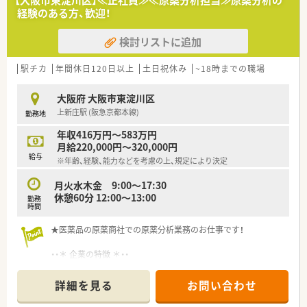
経験のある方、歓迎！
検討リストに追加
駅チカ
年間休日120日以上
土日祝休み
~18時までの職場
大阪府 大阪市東淀川区
上新庄駅 (阪急京都本線)
勤務地
年収416万円～583万円
月給220,000円～320,000円
給与
※年齢、経験、能力などを考慮の上、規定により決定
月火水木金 9:00～17:30
休憩60分 12:00～13:00
勤務
時間
★医薬品の原薬商社での原薬分析業務のお仕事です！
・・＊ 企業の特徴 ＊・・
■ジェネリック医薬品の原薬の輸入・販売を行っている専門商社
です。
詳細を見る
お問い合わせ
■商社には珍しい分析センター保有！安心・安全を担保した上で、
お客様にジェネリック医薬品原薬の販売をしています。