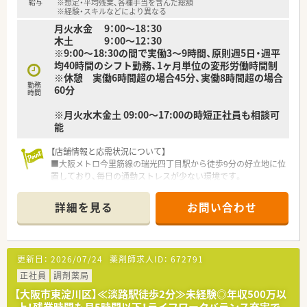
給与
※想定・平均残業、各種手当を含んだ総額
※経験・スキルなどにより異なる
月火水金 9：00～18：30
木土 9：00～12：30
※9:00～18:30の間で実働3～9時間、原則週5日・週平
均40時間のシフト勤務、1ヶ月単位の変形労働時間制
※休憩 実働6時間超の場合45分、実働8時間超の場合
勤務
60分
時間
※月火水木金土 09:00～17:00の時短正社員も相談可
能
【店舗情報と応需状況について】
■大阪メトロ今里筋線の瑞光四丁目駅から徒歩9分の好立地に位
置しており、毎日の通勤ストレスが少ない環境です。
■眼科をメインに月間800枚から900枚の処方箋を応需してお
り、専門的なスキルを深く学ぶことができます。
詳細を見る
お問い合わせ
■薬剤師と医療事務が各4名ずつ在籍し、施設在宅13件130名と
居宅15名の患者様を支える地域密着型の薬局です。
【募集背景と求める人物像について】
更新日：
2026/07/24
薬剤師求人ID：
672791
■開局したばかりの綺麗な店舗ですが、在宅件数の急増に伴い体
制を強化するため、新しい仲間を急募しております。
正社員
調剤薬局
■在宅訪問業務において車の運転が必須となるため、普通自動車
【大阪市東淀川区】≪淡路駅徒歩2分≫未経験◎年収500万以
免許をお持ちで運転ができる方を歓迎いたします。