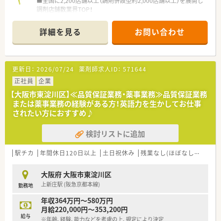
■全国に2,200店舗以上（調剤併設型約2,000店舗以上）を展開し
調剤店舗数業界TOP！
■店舗拡大に伴いキャリアアップできるポジションが多数あり！
頑張り次第で高給与も可能！
詳細を見る
お問い合わせ
■経験や勤務コースによりますが、経験の少ない方でも500万前
半スタートと業界TOP水準！
■職種や職域に合わせ、豊富な社内研修や外部組織と連携した研
修を用意されています
更新日：
2026/07/24
薬剤師求人ID：
571644
■薬剤師が中心の会社だからこそ活躍できるキャリアパスが多
種多様に用意されています。
正社員
企業
■店舗拡大に伴い、エリアマネジャーや営業部長等のマネジメン
【大阪市東淀川区】≪品質保証業務・薬事業務≫品質保証業務
トのポジションも増えます。
または薬事業務の経験がある方！英語力を生かしてお仕事
■在宅や教育等の専門性を活かせるスペシャリストを目指すこ
されたい方におすすめ♪
とも可能です。
■その他にも、管理部門や商品部門等の本社スタッフなど活動領
検討リストに追加
域は多種多様です。
■在宅実施店舗は年々増加しており、在宅医療へもしっかりと関
わる事ができます。
駅チカ
年間休日120日以上
土日祝休み
残業なし(ほぼなし含む)
■育児休暇は3歳まで取得が可能で、時短制度は小学5年生まで
時短勤務ができるよう変更予定です。
大阪府 大阪市東淀川区
■年間休日が120日とワークライフバランスが整っています
上新庄駅 (阪急京都本線)
勤務地
■日用品から常備薬まで、従業員割引制度など嬉しいメリットも
たくさんあります！
年収364万円～580万円
月給220,000円～353,200円
給与
※年齢、経験、能力などを考慮の上、規定により決定