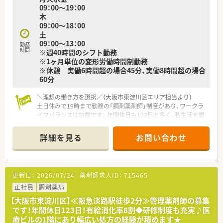
09：00～19：00
木
09：00～18：00
土
09：00～13：00
勤務
時間
※週40時間のシフト勤務
※1ヶ月単位の変形労働時間制勤務
※休憩 実働6時間超の場合45分、実働8時間超の場合
60分
＼理想の働き方を選択／（大阪市東淀川区エリア担当より）
土日休みで19時まで勤務の「調剤薬剤師」制度があり、ワークラ
イフバランスは抜群です。年間休日も122日と多く、私生活を最
優先にしながら無理なく正社員として続けられます。
＊------------------------------------------＊
詳細を見る
お問い合わせ
【店舗情報と応需状況について】
■大阪メトロ今里筋線のだいどう豊里駅から徒歩3分という抜群
の好立地にあり、悪天候の日でも毎日の通勤が非常に快適です。
更新日：
2026/07/24
薬剤師求人ID：
715465
■近隣の藤本クリニックより内科や小児科の処方箋を1日平均
40枚から50枚応需しており、地域に密着した医療を提供してい
正社員
調剤薬局
ます。
【大阪市東淀川区】≪阪急淡路駅徒歩2分≫管理薬剤師の募集
■外来調剤に留まらず居宅の在宅医療にも対応しており、現在は
です！年間休日123日！有給消化率8割◆研修制度も充実♪医
4件の訪問調剤を手がけながら丁寧な薬学的管理を行っていま
療ビルの1階にあり幅広い処方の経験が積めます★
す。