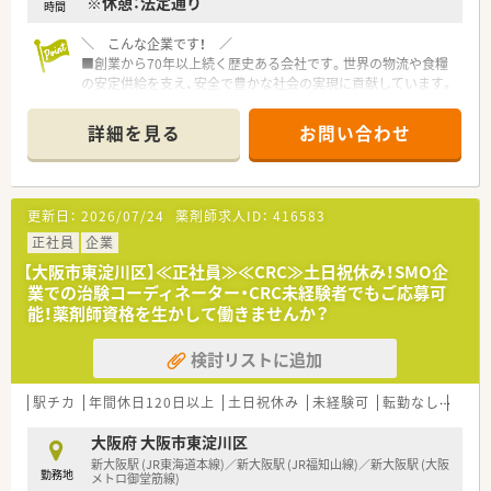
※休憩：法定通り
時間
＼ こんな企業です！ ／
■創業から70年以上続く歴史ある会社です。世界の物流や食糧
の安定供給を支え、安全で豊かな社会の実現に貢献しています。
■日本で初めて有機錫系塩ビ樹脂用安定剤の研究開発に成功し、
現在は日本最大の錫化合物総合メーカーとなっています。
詳細を見る
お問い合わせ
■有機金属合成に関しても実績と技術力を蓄積しており、1990
年代以降は医薬中間体や精密電子材料等も手がけ、様々なファイ
ンケミカルの生産実績を積み重ねています。
■世界で初めて有機錫系船底防汚塗料用ポリマーの研究開発に
更新日：
2026/07/24
薬剤師求人ID：
416583
成功し、世界の船舶塗料市場を席巻しました。
また、世界で初めて有機ケイ素系船底防汚塗料用ポリマーの研究
正社員
企業
開発に成功し、世界最高性能であるという評価が市場で確立され
【大阪市東淀川区】≪正社員≫≪CRC≫土日祝休み！SMO企
ており、海中防汚技術も誇ります。
業での治験コーディネーター・CRC未経験者でもご応募可
■有給取得率は94.7％と高水準です！（2020年実績）
能！薬剤師資格を生かして働きませんか？
検討リストに追加
＼ こんな方におすすめ ／
■研究開発職のご経験がおありの方
■安定した環境でさらに経験を積んでいきたい方
駅チカ
年間休日120日以上
土日祝休み
未経験可
転勤なし
教育
■ワークライフバランスを大事に長く勤務したい方
大阪府 大阪市東淀川区
新大阪駅 (JR東海道本線)／新大阪駅 (JR福知山線)／新大阪駅 (大阪
勤務地
メトロ御堂筋線)