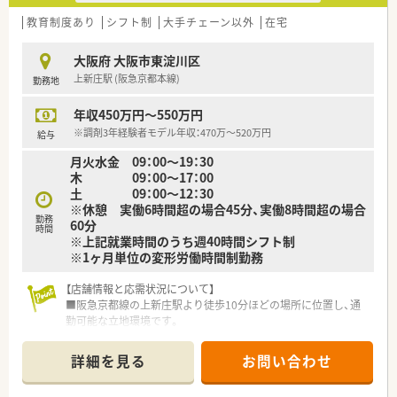
■大阪を中心に11店舗を展開し、訪問看護や卸業など8つの事業
を柱に持つ経営基盤が極めて安定している企業です。
教育制度あり
シフト制
大手チェーン以外
在宅
■最新の調剤ロボットや無菌室を積極的に導入しており、ICT化
による業務効率化と安全性の向上を追求しています。
大阪府 大阪市東淀川区
■海外事業としてタイやマレーシアにも薬局を展開するなど、国
上新庄駅 (阪急京都本線)
勤務地
内に留まらないグローバルな視野を持つ法人組織です。
年収450万円～550万円
【求人情報について】
■想定年収は480万円から600万円の間で、これまでのご経験や
※調剤3年経験者モデル年収：470万～520万円
給与
スキルを十分に考慮した上で決定される仕組みです。
月火水金 09：00～19：30
■管理薬剤師候補であれば550万円から650万円の提示も可能
木 09：00～17：00
で、40代までの方であれば年収交渉も行えます。
土 09：00～12：30
■週32時間勤務の準社員制度も導入されており、ライフスタイ
※休憩 実働6時間超の場合45分、実働8時間超の場合
ルに合わせた多様な働き方を選択できるのも特徴です。
勤務
60分
時間
※上記就業時間のうち週40時間シフト制
※1ヶ月単位の変形労働時間制勤務
【店舗情報と応需状況について】
■阪急京都線の上新庄駅より徒歩10分ほどの場所に位置し、通
勤可能な立地環境です。
■内科や整形外科を中心に、1日平均140枚から160枚の処方箋
を幅広く応需しています。
詳細を見る
お問い合わせ
■薬剤師は常勤3名とパート4名の体制で、事務員も5名在籍し協
力して業務を行っています。