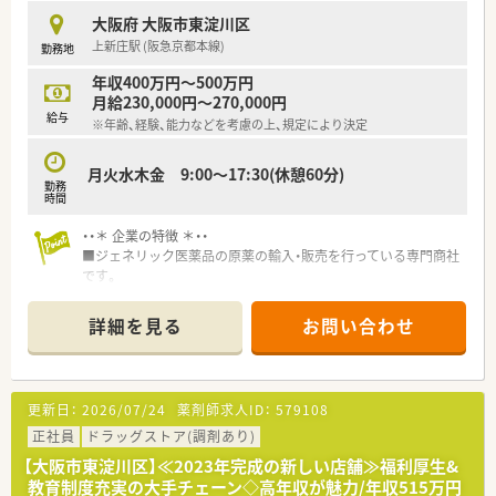
在宅医療のスキルを高められるだけでなく、将来的には人事や経営企画など多
大阪府 大阪市東淀川区
挑戦できる環境です。
上新庄駅 (阪急京都本線)
勤務地
＊------------------------------------------＊
＼未経験でも安心／（東淀川区エリア担当より）
年収400万円～500万円
手厚い研修や機器導入によりブランクがある方も安心で、若手を中心に助け合
月給230,000円～270,000円
魅力の職場です。
給与
※年齢、経験、能力などを考慮の上、規定により決定
＊------------------------------------------＊
━━━━━━━━━━━━━━━━━━━━━━━━━━━━━━━━━━
月火水木金 9:00～17:30(休憩60分)
勤務
時間
【店舗情報と応需状況について】
■大阪メトロ今里筋線の瑞光四丁目駅から徒歩9分の好立地に位置しており、
・・＊ 企業の特徴 ＊・・
スが少ない環境です。
■ジェネリック医薬品の原薬の輸入・販売を行っている専門商社
■眼科をメインに月間800枚から900枚の処方箋を応需しており、専門的なス
です。
とができます。
■商社には珍しい分析センター保有！安心・安全を担保した上で、
■薬剤師と医療事務が各4名ずつ在籍し、施設在宅13件130名と居宅15名の
お客様にジェネリック医薬品原薬の販売をしています。
詳細を見る
お問い合わせ
密着型の薬局です。
■国内トップクラスの取引基盤と取扱商品！世界10ヶ国以上90
社以上の海外サプライヤーから原薬を仕入れ、製薬会社100社以
【募集背景と求める人物像について】
上に販売しています。
■開局したばかりの綺麗な店舗ですが、在宅件数の急増に伴い体制を強化する
更新日：
2026/07/24
薬剤師求人ID：
579108
を急募しております。
・・＊ 応募要件 ＊・・
■在宅訪問業務において車の運転が必須となるため、普通自動車免許をお持ち
<必須要件>
正社員
ドラッグストア(調剤あり)
を歓迎いたします。
・英語スキルのある方(資料読解・ビジネスメール作成等。目安：
【大阪市東淀川区】≪2023年完成の新しい店舗≫福利厚生&
※お車の運転が苦手な方は一度ご相談ください！
TOEIC700以上)
教育制度充実の大手チェーン◇高年収が魅力/年収515万円
■若手層が中心となって活躍している職場であり、周囲と円滑に連携が取れる
・PCスキル：Word,Excel,PowerPoint,Acrobat(作表、作図等含む