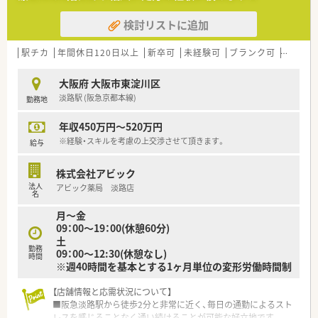
検討リストに追加
【想定される業務内容】
■処方箋に基づく正確な調剤業務をはじめ、1,490品目に及ぶ豊
富な採用医薬品を活用した高度な監査や服薬指導を担当しま
駅チカ
年間休日120日以上
新卒可
未経験可
ブランク可
教育制
す。
■外来の調剤業務だけでなく、地域に密着した居宅の患者様に対
大阪府 大阪市東淀川区
する訪問調剤や服薬状況の確認など在宅業務全般に携わりま
淡路駅 (阪急京都本線)
勤務地
す。
■薬剤師一人あたりの処方箋枚数を25枚に設定しているため、
年収450万円～520万円
ゆとりを持って的確な薬学的サポートを行うことが可能です。
※経験・スキルを考慮の上交渉させて頂きます。
給与
【職場環境と雰囲気】
■店舗には正社員薬剤師3名が在籍しており、大手グループのノ
株式会社アビック
ウハウのもとお互いに質問や相談がしやすい安心の環境です。
法人
アビック薬局 淡路店
■正社員の医療事務スタッフが3名体制でしっかりと在籍してお
名
り、薬剤師が目の前の対人業務に集中しやすい環境が整っていま
月～金
す。
09：00～19：00(休憩60分)
■調剤ミス防止システムや優れた監査機材の導入が進んでおり、
土
対物業務を効率化してミスのない調剤を徹底している職場で
勤務
09：00～12:30(休憩なし)
す。
時間
※週40時間を基本とする1ヶ月単位の変形労働時間制
【店舗情報と応需状況について】
■阪急淡路駅から徒歩2分と非常に近く、毎日の通勤によるスト
レスを感じることなく通い続けることが可能な好立地です。