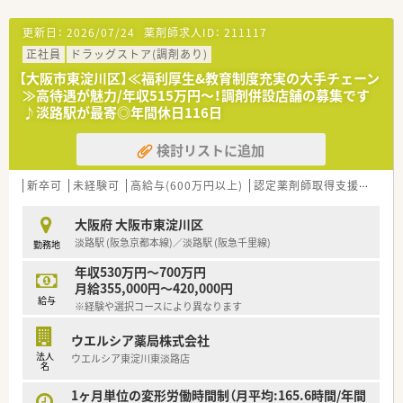
店舗OJT・フォローアップや通常の社内研修と絡めて中途入社専
門の体系的な研修をご用意。
更新日：
2026/07/24
薬剤師求人ID：
211117
安心して飛び込める体制が整備されています。
正社員
ドラッグストア(調剤あり)
【大阪市東淀川区】≪福利厚生&教育制度充実の大手チェーン
★業界トップクラスの認定薬局数と盤石化を図る組織体制
≫高待遇が魅力/年収515万円～！調剤併設店舗の募集です
全店舗で地域連携薬局を目指している地域に根差した調剤薬局
♪淡路駅が最寄◎年間休日116日
です。
がん診療連携拠点病院等との密な連携を行いつつ、より高度な薬
学管理や、
検討リストに追加
高い専門性が求められる特殊な調剤に対応できる専門医療機関
連携薬局も取得しています。
新卒可
未経験可
高給与(600万円以上)
認定薬剤師取得支援あり
本社から業界動向などの情報が常に発信されており、患者様や医
療機関と信頼関係を築きやすい体制があるのも認定薬局が増え
大阪府 大阪市東淀川区
ている理由の1つです。
淡路駅 (阪急京都本線)／淡路駅 (阪急千里線)
勤務地
★安心して働ける環境と福利厚生制度
年収530万円～700万円
年間休日が「126日相当時間」と業界トップクラスのさくら薬局
月給355,000円～420,000円
では産休・育休の希望取得率も100％！長く働き続けるための環
給与
境づくりを考え、ライフステージに応じた福利厚生をご用意して
※経験や選択コースにより異なります
います。
また、患者さまへの想いをカタチにする「リトルチャレンジ制
ウエルシア薬局株式会社
度」では「現場主義」を念頭に、
法人
ウエルシア東淀川東淡路店
名
地域・店舗ごとに異なる患者さまのニーズやスタッフの思いを実
現する取り組みも行っています。
1ヶ月単位の変形労働時間制（月平均:165.6時間/年間
入社後もひとりひとりの薬剤師像に近しい多彩なキャリアステ