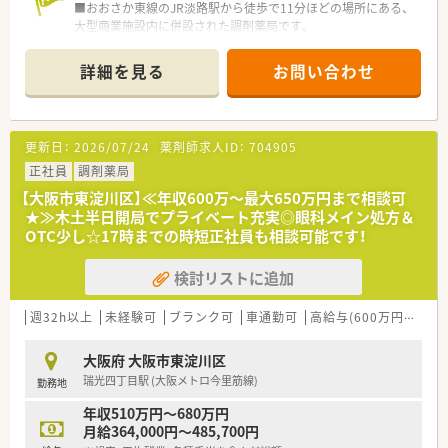
■おおさか東線のJR淡路駅から徒歩で11分ほどの場所にある、
大型商業施設内に併設された調剤薬局です。
■月間の処方箋応需枚数は968枚となっており、応需している具
体的な科目については現在確認中となります。
詳細を見る
お問い合わせ
■営業時間は月曜日から日曜日および祝日も含めて、毎日09:00
から21:00までとなっております。
【求人情報について】
更新日：
2026/07/24
薬剤師求人ID：
704905
■正社員としての募集となり、給与はご経験や前職をしっかりと
考慮した上で年収450万円から600万円の範囲で決定します。
正社員
調剤薬局
■昇給は年1回3月にあり、賞与は5月と7月と12月の年3回支給
【大阪市東淀川区】≪年収600万～最大650万円まで相談可
され、5月は業績連動による賞与が支給される制度です。
★≫木土半日開局でプライベート充実◎眼科メイン処方＆
■薬剤師手当や地域手当に加えて、子女教育手当や住宅助成金な
OTC少し☆17時までの時短正社員も相談可能です！
どの手当項目が充実しており生活面から手厚くサポートされま
す。
検討リストに追加
【勤務実態について】
■勤務時間はシフト制を導入しており、週32時間以上の勤務条
週32h以上
未経験可
ブランク可
車通勤可
高給与(600万円以上)
件でご自身のライフスタイルに合わせた働き方が可能となりま
す。
大阪府 大阪市東淀川区
■年間休日は120日から125日確保されており、最大20日間の長
瑞光四丁目駅 (大阪メトロ今里筋線)
勤務地
期連休を分割して取得できるためプライベートも充実します。
■育児休業は最大3年間の取得が可能であり、復帰率も非常に高
年収510万円～680万円
く育児時短勤務はお子様が小学校を卒業するまで利用できま
月給364,000円～485,700円
す。