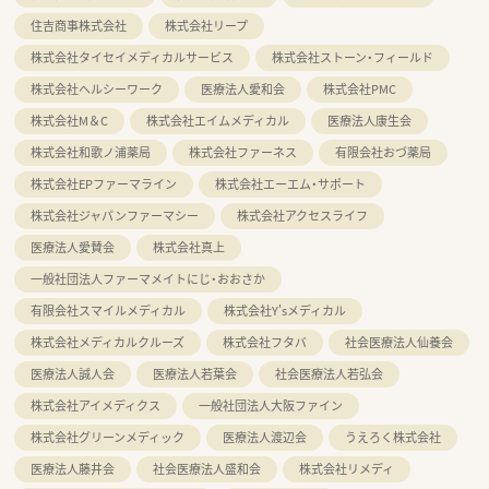
住吉商事株式会社
株式会社リープ
株式会社タイセイメディカルサービス
株式会社ストーン・フィールド
株式会社ヘルシーワーク
医療法人愛和会
株式会社PMC
株式会社M＆C
株式会社エイムメディカル
医療法人康生会
株式会社和歌ノ浦薬局
株式会社ファーネス
有限会社おづ薬局
株式会社EPファーマライン
株式会社エーエム・サポート
株式会社ジャパンファーマシー
株式会社アクセスライフ
医療法人愛賛会
株式会社真上
一般社団法人ファーマメイトにじ・おおさか
有限会社スマイルメディカル
株式会社Y'sメディカル
株式会社メディカルクルーズ
株式会社フタバ
社会医療法人仙養会
医療法人誠人会
医療法人若葉会
社会医療法人若弘会
株式会社アイメディクス
一般社団法人大阪ファイン
株式会社グリーンメディック
医療法人渡辺会
うえろく株式会社
医療法人藤井会
社会医療法人盛和会
株式会社リメディ