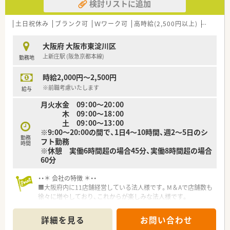
検討リストに追加
土日祝休み
ブランク可
Ｗワーク可
高時給(2,500円以上)
60歳以
大阪府 大阪市東淀川区
上新庄駅 (阪急京都本線)
勤務地
時給2,000円～2,500円
※前職考慮いたします
給与
月火水金 09：00～20：00
木 09：00～18：00
土 09：00～13：00
※9:00～20:00の間で、1日4～10時間、週2～5日のシ
勤務
フト勤務
時間
※休憩 実働6時間超の場合45分、実働8時間超の場合
60分
・・＊ 会社の特徴 ＊・・
■大阪府内に11店舗経営している法人様です。M＆Aで店舗数も
徐々に増やしており、これからが楽しみな法人様です。
■地域のクリニックからの処方箋に基づいた調剤事業を主とし
ながら、自社製剤のインターネット販売も手掛けており、幅広い
詳細を見る
お問い合わせ
層の患者に健康をお届けできる運営をおこなっておられます。