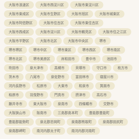
大阪市浪速区
大阪市西淀川区
大阪市東淀川区
大阪市東成区
大阪市生野区
大阪市旭区
大阪市城東区
大阪市阿倍野区
大阪市住吉区
大阪市東住吉区
大阪市西成区
大阪市淀川区
大阪市鶴見区
大阪市住之江区
大阪市平野区
大阪市北区
大阪市中央区
堺市
堺市堺区
堺市中区
堺市東区
堺市西区
堺市南区
堺市北区
堺市美原区
岸和田市
豊中市
池田市
吹田市
泉大津市
高槻市
貝塚市
守口市
枚方市
茨木市
八尾市
泉佐野市
富田林市
寝屋川市
河内長野市
松原市
大東市
和泉市
箕面市
柏原市
羽曳野市
門真市
摂津市
高石市
藤井寺市
東大阪市
泉南市
四條畷市
交野市
大阪狭山市
阪南市
三島郡島本町
豊能郡豊能町
豊能郡能勢町
泉北郡忠岡町
泉南郡熊取町
泉南郡田尻町
泉南郡岬町
南河内郡太子町
南河内郡河南町