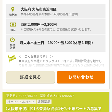
大阪府 大阪市東淀川区
崇禅寺駅 (阪急京都本線)／柴島駅 (阪急千里線)
勤務地
時給2,000円～3,200円
※ご経験・スキルを考慮の上、ご面接後に決定いたします。
給与
月火水木金土日 19：00～翌8：00（休憩１時間）
勤務
時間
＜ こんな薬局です！ ＞
■大阪府が本社のドラッグストア様です。調剤併設店を増やし
ており、総合病院前に調剤専門店を出店されたりと調剤に強い社
風です。
■実際に調剤併設店舗ではなく、純粋な調剤薬局が40店舗以上！
詳細を見る
お問い合わせ
20店舗が病院門前の出店です。
■全売上の20％を調剤でカバーできるような経営方針を取って
おり、今後も調剤薬局店舗を新規・併設化で増やしていく為、積
極的に薬剤師を募集されています。医師の訪問診療に同行する
更新日：
2026/06/23
薬剤師求人ID：
696567
形式の在宅医療にも挑戦しており、活躍の場も広いです。
■非常に離職率が低いため、新卒の20代～60代と幅広いご年齢
パート・アルバイト
調剤薬局
層の方がご活躍中！平均年齢も他のドラッグストア企業よりも高
【大阪市東淀川区】≪柴島駅徒歩1分≫土曜パートの募集で
めの印象です。