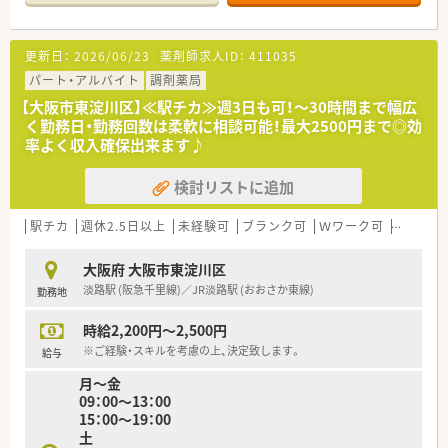
■代表は50代前半の薬剤師様で、社長自ら現場に立って患者様
の対応をしており、従業員の方へ理解がございます。
■どの店舗も小規模ながら、様々な医療機関からの処方を扱い、
更新日：
2026/06/23
薬剤師求人ID：
411035
地域の皆様から信頼されている風通しの良い環境です。
■在宅業務にも注力しており、今後は人員を増員しながら地域か
パート・アルバイト
調剤薬局
らの在宅依頼に柔軟に対応できる環境づくりをしたいとの考え
【大阪市東淀川区】≪駅チカ≫週3日も可！～30時間まで幅広
をお持ちでございます。
く勤務日・勤務回数は柔軟に相談可能！最大2500円まで◎効
■1店舗当たりの人員は多くありませんが、ヘルプ等で希望休を
率よく収入確保出来ます♪
取得しやすい制度を設けております。
検討リストに追加
・・＊ 店舗の特徴 ＊・・
■JR東淀川駅より徒歩1分の立地！
■内科メインで耳鼻科や広域からも処方箋を受け付けています！
駅チカ
週休2.5日以上
未経験可
ブランク可
Ｗワーク可
転勤なし
■ベテランの管理薬剤師が常駐しています。
大阪府 大阪市東淀川区
・・＊ こんな方にもオススメ！ ＊・・
淡路駅 (阪急千里線)／JR淡路駅 (おおさか東線)
勤務地
■子育て世代のママさん薬剤師の方から還暦を迎えた方まで幅
広くお勧めです。
時給2,200円～2,500円
■ベテラン薬剤師さんが在籍していますのでブランクがあり方
でも安心してご就業いただけます♪
※ご経験・スキルを考慮の上、決定致します。
給与
月～金
09：00～13：00
15：00～19：00
土