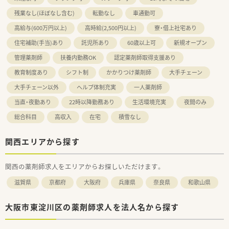
残業なし(ほぼなし含む)
転勤なし
車通勤可
高給与(600万円以上)
高時給(2,500円以上)
寮・借上社宅あり
住宅補助(手当)あり
託児所あり
60歳以上可
新規オープン
管理薬剤師
扶養内勤務OK
認定薬剤師取得支援あり
教育制度あり
シフト制
かかりつけ薬剤師
大手チェーン
大手チェーン以外
ヘルプ体制充実
一人薬剤師
当直・夜勤あり
22時以降勤務あり
生活環境充実
夜間のみ
総合科目
高収入
在宅
積雪なし
関西エリアから探す
関西の薬剤師求人をエリアからお探しいただけます。
滋賀県
京都府
大阪府
兵庫県
奈良県
和歌山県
大阪市東淀川区の薬剤師求人を法人名から探す