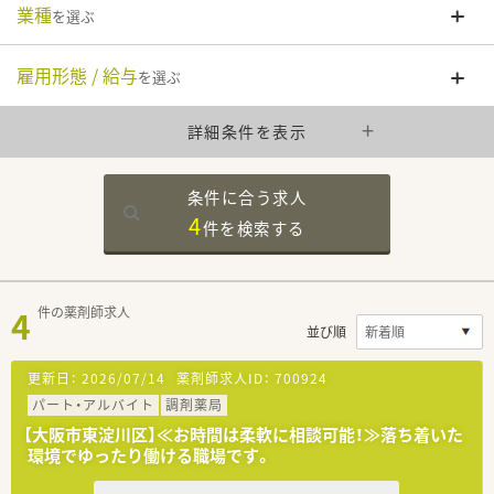
業種
を選ぶ
雇用形態 / 給与
を選ぶ
詳細条件を表示
条件に合う求人
4
件を
検索する
4
件の薬剤師求人
並び順
更新日：
2026/07/14
薬剤師求人ID：
700924
パート・アルバイト
調剤薬局
【大阪市東淀川区】≪お時間は柔軟に相談可能！≫落ち着いた
環境でゆったり働ける職場です。