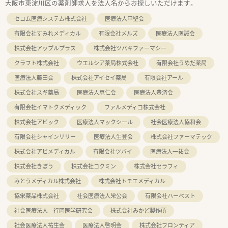
大阪市東淀川区の薬剤師求人を法人名からお探しいただけます。
セコム医療システム株式会社
医療法人甲聖会
有限会社すみれメディカル
有限会社メルズ
医療法人医誠会
株式会社アップルプラス
株式会社ツバキファーマシー
クラフト株式会社
ウエルシア薬局株式会社
有限会社うめだ薬局
医療法人藤田会
株式会社アイセイ薬局
有限会社アール
株式会社スギ薬局
医療法人恵仁会
医療法人豊済会
有限会社イマトクメディック
ファルメディコ株式会社
株式会社アビック
医療法人マックシール
社会医療法人協和会
有限会社シャインリリー
医療法人生登会
株式会社ファーマテック
株式会社アビメディカル
有限会社ツバイ
医療法人一祐会
株式会社きぼう
株式会社コクミン
株式会社セラフィ
みとうメディカル株式会社
株式会社トモエメディカル
協栄薬品株式会社
社会医療法人栄公会
有限会社ハーベスト
社会医療法人 行岡医学研究会
株式会社みかど製作所
社会医療法人祐生会
医療法人啓明会
株式会社フロンティア