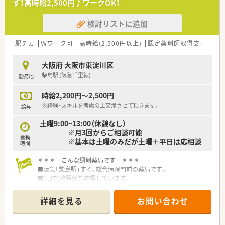
す！高時給2,500円♪ワークOK！
■ラウンダー薬剤師さんが20名以上おり、別でエリアマネージ
ャー様もいるので、急なお休みや急な応援体制などはしっかりと
検討リストに追加
対応を頂けます。
＜ コンサルタントおすすめポイント★ ＞
駅チカ
Ｗワーク可
高時給(2,500円以上)
認定薬剤師取得支援あり
■2022年2月に総合病院の敷地内に開局した調剤専門店舗で
す。弊社では開局時のオープニングスタッフさんのご紹介実績
大阪府 大阪市東淀川区
が3名分あり、どの方も非常に穏やかでお人柄の素敵な方々で
柴島駅 (阪急千里線)
勤務地
す！
■残業が発生する場合、残業代は1分単位でつくため、サービス
時給2,200円～2,500円
残業がないよう会社としても取り組まれています。
■1階を待合室・2階を調剤室として分けており、基本的には1階
※経験・スキルを考慮の上交渉させて頂きます。
給与
での投薬がメインのお仕事です。調剤薬局でのご経験がある方
土曜9:00~13:00（休憩なし）
は問題なくご対応いただけるお仕事内容なのでご安心ください
※月3回からご相談可能
♪2階から1階へのお薬の受け渡しはベルトコンベアで対応して
勤務
※基本は土曜のみだが土曜＋平日は応相談
いますので、階段の上り下りの必要はありません。
時間
■カウンセリングに力をいれており、ゆとりをもって患者様対応
が出来る環境を整えています。
＊＊＊ こんな調剤薬局です ＊＊＊
■阪急「柴島駅」すぐ、総合病院門前の薬局です。
＜ 大手ならではの充実の福利厚生！ ＞
■1日70枚程度を応需しています。
■社員持株制度、保険関連の割引制度やチケット類やレジャー施
設を法人価格での利用・購入、社員買い物割引など・・・載せ切れな
＊＊＊ こんな会社です ＊＊＊
詳細を見る
お問い合わせ
いほど多くの福利厚生がございます！
◆大阪・兵庫を中心に、地域に信頼されるかかりつけ薬局を展開
■2か月に一度、本社で疾患別の勉強会を実施！参加は任意です
しています。
が、参加される場合は交通費の支給もあります♪
◆経験豊富な薬剤師を揃え、大学病院・官公立病院など、大型総