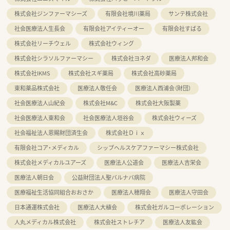
株式会社ジンファーマシーズ
有限会社境川薬局
サンテ株式会社
社会医療法人生長会
有限会社アイティーオー
有限会社すばる
株式会社リーチウェル
株式会社ウィング
株式会社シラソルファーマシー
株式会社ヨネダ
医療法人邦和会
株式会社IKMS
株式会社スギ薬局
株式会社高砂薬局
東和薬品株式会社
医療法人敬任会
医療法人西浦会（財団）
社会医療法人山紀会
株式会社M&C
株式会社大阪製薬
社会医療法人東和会
社会医療法人垣谷会
株式会社ウィーズ
社会福祉法人恩賜財団済生会
株式会社Ｄｉｘ
有限会社コア・メディカル
シップヘルスケアファーマシー株式会社
株式会社メディカルユアーズ
医療法人公道会
医療法人吉栄会
医療法人朝日会
公益財団法人聖バルナバ病院
医療福祉生活協同組合おおさか
医療法人穂翔会
医療法人守田会
日本通運株式会社
医療法人大植会
株式会社ガルコーポレーション
人丸メディカル株式会社
株式会社ストレチア
医療法人友紘会