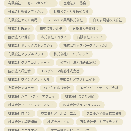
有限会社エーゼットカンパニー
医療法人仁悠会
株式会社近畿メディカル
共和メディカル株式会社
有限会社ヤマト薬局
ウエルシア薬局株式会社
白くま調剤株式会社
株式会社Brave
株式会社カルモ
医療法人美喜和会
医療法人相愛会
株式会社ジョヴィ
有限会社ジュンリ
株式会社ドラッグストアウシオ
株式会社アスパークメディカル
有限会社アップルプラス
株式会社T.H.メディック
株式会社クリニカルサポート
公益財団法人浅香山病院
医療法人尽生会
エバグリーン廣甚株式会社
株式会社ウイングメディカル
株式会社アプリシェイト
有限会社アステラ
森下仁丹株式会社
メディパートナー株式会社
株式会社ハロー・ファーマウェイ
株式会社まつだ薬局
株式会社ユーアイファーマシー
株式会社グラン・ラフィネ
株式会社ロイン
株式会社アールピーエム
ウエルシア薬局株式会社
株式会社大美野開発
株式会社エイキ
有限会社テールアイランド
株式会社ユニスマイル
株式会社ハッピーハートフル