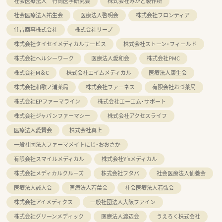
社会医療法人 行岡医学研究会
株式会社みかど製作所
社会医療法人祐生会
医療法人啓明会
株式会社フロンティア
住吉商事株式会社
株式会社リープ
株式会社タイセイメディカルサービス
株式会社ストーン・フィールド
株式会社ヘルシーワーク
医療法人愛和会
株式会社PMC
株式会社M＆C
株式会社エイムメディカル
医療法人康生会
株式会社和歌ノ浦薬局
株式会社ファーネス
有限会社おづ薬局
株式会社EPファーマライン
株式会社エーエム・サポート
株式会社ジャパンファーマシー
株式会社アクセスライフ
医療法人愛賛会
株式会社真上
一般社団法人ファーマメイトにじ・おおさか
有限会社スマイルメディカル
株式会社Y'sメディカル
株式会社メディカルクルーズ
株式会社フタバ
社会医療法人仙養会
医療法人誠人会
医療法人若葉会
社会医療法人若弘会
株式会社アイメディクス
一般社団法人大阪ファイン
株式会社グリーンメディック
医療法人渡辺会
うえろく株式会社