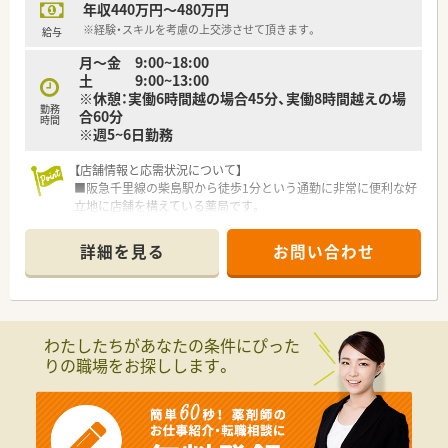
年収440万円～480万円
■薬剤師は常時3名から4名体制で業務を行っており、処方箋枚
数に対して人員が充実しているため余裕を持って対応できま
※経験・スキルを考慮の上交渉させて頂きます。
給与
す。
月～金 9:00~18:00
■医療事務が在籍しており、ピッキング業務の多くを非薬剤師が
土 9:00~13:00
サポートするため、服薬指導に専念できる勤務スタイルです。
※休憩：実働6時間越の場合45分、実働8時間越えの場
■処方元の医師が夜間に発熱外来の対応をしているため、遅い時
勤務
合60分
間帯でも数名の来局があるなど地域に頼られる存在となってい
時間
※週5~6日勤務
ます。
【店舗情報と応需状況について】
■阪急千里線の柴島駅から徒歩1分という通勤に非常に便利な好
立地に店舗を構えている薬局です。
■総合病院の門前に位置しており内科や外科など多岐にわたる
科目を1日50枚ほど応需します。
詳細を見る
お問い合わせ
■薬剤師は常勤3名とパート1名の計4名体制で事務員も3名在籍
し複数名体制で勤務します。
【募集背景と求める人物像について】
■病院からの夜間休日対応の依頼に伴う体制強化のため柔軟に
わたしたちがあなたの条件にぴった
対応できる方を急募で探しています。
りの職場をお探しします。
■経験を活かして夜間や休日のシフトにも対応可能な意欲的な
薬剤師を積極的に求めています。
■ チームワークを大切にし、周囲と協調しながら業務に取り組
める方を求めております。