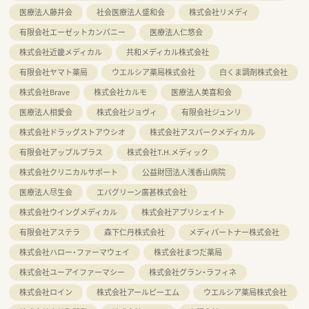
医療法人藤井会
社会医療法人盛和会
株式会社リメディ
有限会社エーゼットカンパニー
医療法人仁悠会
株式会社近畿メディカル
共和メディカル株式会社
有限会社ヤマト薬局
ウエルシア薬局株式会社
白くま調剤株式会社
株式会社Brave
株式会社カルモ
医療法人美喜和会
医療法人相愛会
株式会社ジョヴィ
有限会社ジュンリ
株式会社ドラッグストアウシオ
株式会社アスパークメディカル
有限会社アップルプラス
株式会社T.H.メディック
株式会社クリニカルサポート
公益財団法人浅香山病院
医療法人尽生会
エバグリーン廣甚株式会社
株式会社ウイングメディカル
株式会社アプリシェイト
有限会社アステラ
森下仁丹株式会社
メディパートナー株式会社
株式会社ハロー・ファーマウェイ
株式会社まつだ薬局
株式会社ユーアイファーマシー
株式会社グラン・ラフィネ
株式会社ロイン
株式会社アールピーエム
ウエルシア薬局株式会社