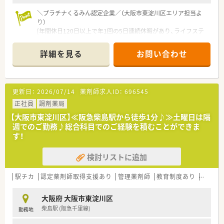
＼プラチナくるみん認定企業／（大阪市東淀川区エリア担当よ
り）
[年間休日120日以上で年1回の5日連続休暇があり、ライフステ
ージが変化しても長く働き続けられる環境が整っています。店舗
見学もお気軽にご相談ください。]
詳細を見る
お問い合わせ
＊------------------------------------------＊
【店舗情報と応需状況について】
■東淀川駅から徒歩5分の住宅街に位置しており、精神科や内科
など幅広い科目を1日40枚から50枚程度応需しています。
更新日：
2026/07/14
薬剤師求人ID：
696545
■施設在宅を2件担当しており、往診同行も行っているため、外
来だけでなく地域に密着した在宅医療も経験できる環境です。
正社員
調剤薬局
■待合室にはカメラが設置され、調剤室には分包機や監査システ
【大阪市東淀川区】≪阪急柴島駅から徒歩1分♪≫土曜日は隔
ムが完備されており、安全に業務を進められる体制です。
週でのご勤務♪総合科目でのご経験を積むことができま
す！
【求人情報について】
■正社員としての募集であり、年収はご経験やスキルに応じて
検討リストに追加
420万円から550万円の範囲で柔軟に決定される予定です。
■年間休日は120日以上確保されており、日祝休みのシフト制に
加えて年末年始や夏季休暇などもしっかりと取得できます。
駅チカ
認定薬剤師取得支援あり
管理薬剤師
教育制度あり
大手チ
■借上社宅制度を利用することで家賃の80パーセントが法人負
担となるため、遠方からの転居を伴う方にもおすすめの求人で
大阪府 大阪市東淀川区
す。
柴島駅 (阪急千里線)
勤務地
【勤務実態について】