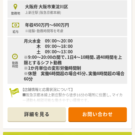
■在宅医療のノウハウが全店で統一されており、事務センターの
大阪府 大阪市東淀川区
活用で薬剤師が業務に集中できる環境です。
上新庄駅 (阪急京都本線)
勤務地
■地域密着型の店舗展開を重視し、管理栄養士と連携した健康相
談など予防医療にも力を入れています。
年収450万円～600万円
※経験・勤務時間等を考慮
給与
月火水金 09：00～20：00
木 09：00～18：00
土 09：00～13：00
※9:00～20:00の間で、1日4～10時間、週40時間を上
限とするシフト勤務
勤務
時間
※1か月単位の変形労働時間制
※休憩 実働6時間超の場合45分、実働8時間超の場合
60分
【店舗情報と応需状況について】
■阪急京都本線上新庄駅から徒歩16分の場所に位置し、マイカ
ー通勤も相談可能な働きやすい環境です。
■地域のクリニックなどから1日平均50枚程度の処方箋を応需
しており、落ち着いて業務に取り組めます。
詳細を見る
お問い合わせ
■薬剤師は常勤1名とパート1名の少人数体制で運営しており、
アットホームな雰囲気の中で働けます。
【法人特徴について】