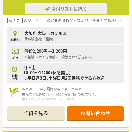
検討リストに追加
駅チカ
Ｗワーク可
認定薬剤師取得支援あり
扶養内勤務OK
教育制
大阪府 大阪市東淀川区
柴島駅 (阪急千里線)
勤務地
時給2,200円～2,200円
※経験・スキルを考慮の上交渉させて頂きます。
給与
月～土
10：00～14：00（休憩無し）
勤務
※平日週3日、土曜日月2回勤務できる方歓迎
時間
＊＊＊ こんな調剤薬局です ＊＊＊
■阪急「柴島駅」すぐ、総合病院門前の薬局です。
■1日70枚程度を応需しています。
＊＊＊ こんな会社です ＊＊＊
詳細を見る
お問い合わせ
◆大阪・兵庫を中心に、地域に信頼されるかかりつけ薬局を展開
しています。
◆経験豊富な薬剤師を揃え、大学病院・官公立病院など、大型総
合病院からの処方箋を多く取り扱います。