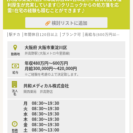
■ 薬歴管理等の事務作業も行いますが、事務スタッフが在籍し
利厚生が充実しています◎クリニックからの処方箋を応
ているため業務分担が可能です。
需！在宅の経験も積むことができます♪
【職場環境と雰囲気】
検討リストに追加
■ 20代から40代の幅広い年代の薬剤師が活躍しており、活気あ
ふれる明るい職場です。
駅チカ
■ 駅からすぐの立地にあるため、天候に左右されず快適に通勤
年間休日120日以上
ブランク可
高給与(600万円以上)
認定
できる点が大きな魅力です。
■ 休憩時間はしっかりと確保されており、オンとオフの切り替
大阪府 大阪市東淀川区
えがしやすい環境となります。
井高野駅 (大阪メトロ今里筋線)
勤務地
年収480万円～600万円
月給300,000円～420,000円
給与
※ご経験を考慮の上で決定致します。
共和メディカル株式会社
法人
関西薬局 井高野店
名
月 08：30～19：30
火 08：30～19：30
水 08：30～19：30
木 08：30～19：30
金 08：30～19：30
土 08：30～13：00
勤務