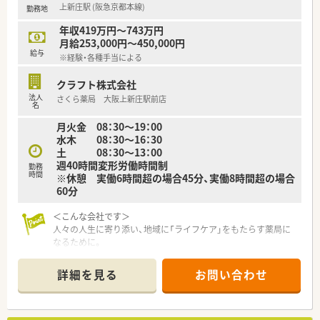
上新庄駅 (阪急京都本線)
勤務地
■日用品から常備薬まで、従業員割引制度など嬉しいメリットも
たくさんあります！
年収419万円～743万円
月給253,000円～450,000円
給与
※経験・各種手当による
クラフト株式会社
法人
さくら薬局 大阪上新庄駅前店
名
月火金 08：30～19：00
水木 08：30～16：30
土 08：30～13：00
週40時間変形労働時間制
勤務
時間
※休憩 実働6時間超の場合45分、実働8時間超の場合
60分
＜こんな会社です＞
人々の人生に寄り添い、地域に「ライフケア」をもたらす薬局に
なるために。
さくら薬局グループでは様々な取り組みとともに、患者さまひと
りひとりの人生に寄り添い、質の高い医療サービスを届ける薬剤
詳細を見る
お問い合わせ
師を求め育てています。
＜特徴・ポイントのご紹介＞
★薬剤師を守る独自システム