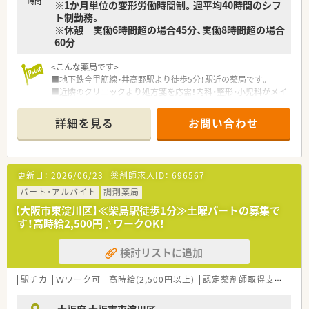
時間
※1か月単位の変形労働時間制。週平均40時間のシフ
ト制勤務。
※休憩 実働6時間超の場合45分、実働8時間超の場合
60分
<こんな薬局です>
■地下鉄今里筋線・井高野駅より徒歩5分！駅近の薬局です。
■近隣のクリニックより処方箋を応需！内科・整形・小児科がメイ
ンとなり、1日 140～160枚程度の処方箋の取り扱いがございま
す。
詳細を見る
お問い合わせ
■30件程度の居宅在宅の対応もございますので、在宅業務も学
べます。
■薬剤師は常時3～4名体制となります。
<こんな企業様です>
更新日：
2026/06/23
薬剤師求人ID：
696567
■大阪府を中心に11店舗の調剤薬局を展開しています。
■薬局事業や医薬品販売事業だけでなく、訪問看護事業やセルフ
パート・アルバイト
調剤薬局
メディケーションを推進する事業なども行っています。
【大阪市東淀川区】≪柴島駅徒歩1分≫土曜パートの募集で
■医薬品メーカーの販売部門が前身の企業ですので、安定性もご
す！高時給2,500円♪ワークOK！
ざいます。
■施設調剤やチームを組んでの在宅医療にも積極的に取り組ん
検討リストに追加
でいます。
■薬剤師は70名在籍していますが、離職率は家庭都合などで2～
3％程度となります。
駅チカ
Ｗワーク可
高時給(2,500円以上)
認定薬剤師取得支援あり
<研修制度充実>
■豊富な研修体制があり、認定薬剤師資格は90％の方が取得し
大阪府 大阪市東淀川区