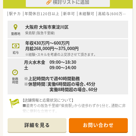
検討リストに追加
ャー様もいるので、急なお休みや急な応援体制などはしっかりと
対応を頂けます。
駅チカ
年間休日120日以上
新卒可
未経験可
高給与(600万円以上)
＜ 店舗の特徴・働き方のポイント★ ＞
■阪急「上新庄駅」が最寄のOTC店舗です。
大阪府 大阪市東淀川区
■残業が発生する場合、残業代は1分単位でつくため、サービス
柴島駅 (阪急千里線)
勤務地
残業がないよう会社としても取り組まれています。
■20代～50代の様々な年代の方が在籍されており、刺激し合え
年収430万円～600万円
る環境が整っております♪
月給268,000円～375,000円
■カウンセリングに力をいれており、ゆとりをもって患者様対応
給与
※経験・スキルを考慮の上交渉させて頂きます。
が出来る環境を整えています。
月火水木金 09:00～18:30
土 09:00～14:00
＜ 大手ならではの充実の福利厚生！ ＞
■社員持株制度、保険関連の割引制度やチケット類やレジャー施
※上記時間内で週40時間勤務
設を法人価格での利用・購入、社員買い物割引など・・・載せ切れな
勤務
時間
※休憩時間：実働6時間超の場合、45分
いほど多くの福利厚生がございます！
実働8時間超の場合、60分
■2か月に一度、本社で疾患別の勉強会を実施！参加は任意です
が、参加される場合は交通費の支給もあります♪
【店舗情報と応需状況について】
■最寄りの阪急千里線「柴島駅」から徒歩わずか1分と、通勤に非
常に便利な立地です。
■薬剤師は常時10名から11名体制と手厚く、ゆとりを持った勤
務が可能です。
詳細を見る
お問い合わせ
■医薬品の採用品目数は1,200品目と多く、幅広い処方箋に対応
するスキルが身につきます。