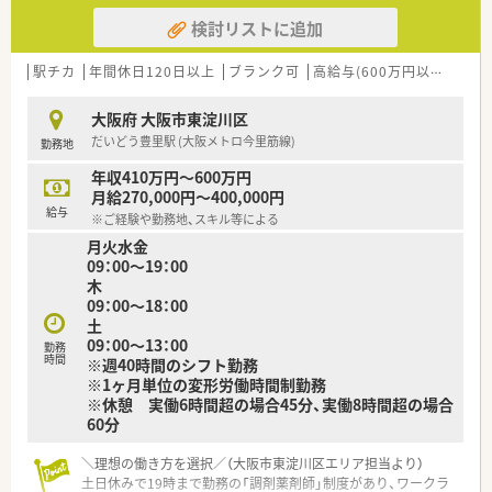
検討リストに追加
駅チカ
年間休日120日以上
ブランク可
高給与(600万円以上)
寮・
大阪府 大阪市東淀川区
だいどう豊里駅 (大阪メトロ今里筋線)
勤務地
年収410万円～600万円
月給270,000円～400,000円
給与
※ご経験や勤務地、スキル等による
月火水金
09：00～19：00
木
09：00～18：00
土
09：00～13：00
勤務
時間
※週40時間のシフト勤務
※1ヶ月単位の変形労働時間制勤務
※休憩 実働6時間超の場合45分、実働8時間超の場合
60分
＼理想の働き方を選択／（大阪市東淀川区エリア担当より）
土日休みで19時まで勤務の「調剤薬剤師」制度があり、ワークラ