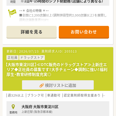
学管理や、
※1日4~15時間のシフト制勤務（店舗により異なる）
時間
高い専門性が求められる特殊な調剤に対応できる専門医療機関
連携薬局も取得しています。
・・＊ 会社の特徴 ＊・・
本社から業界動向などの情報が常に発信されており、患者様や医
■全国に2,200店舗以上（調剤併設型約2,000店舗以上）を展開し
療機関と信頼関係を築きやすい体制があるのも認定薬局が増え
調剤店舗数業界TOP！
ている理由の1つです。
■店舗拡大に伴いキャリアアップできるポジションが多数あり！
頑張り次第で高給与も可能！
詳細を見る
お問い合わせ
★安心して働ける環境と福利厚生制度
■経験や勤務コースによりますが、経験の少ない方でも500万前
年間休日が「126日相当時間」と業界トップクラスのさくら薬局
半スタートと業界TOP水準！
では産休・育休の希望取得率も100％！長く働き続けるための環
■職種や職域に合わせ、豊富な社内研修や外部組織と連携した研
境づくりを考え、ライフステージに応じた福利厚生をご用意して
修を用意されています
更新日：
2026/07/23
薬剤師求人ID：
205513
います。
■薬剤師が中心の会社だからこそ活躍できるキャリアパスが多
また、患者さまへの想いをカタチにする「リトルチャレンジ制
種多様に用意されています。
正社員
ドラッグストア
度」では「現場主義」を念頭に、
■店舗拡大に伴い、エリアマネジャーや営業部長等のマネジメン
【大阪市東淀川区】≪OTC販売のドラッグストア≫上新庄エ
地域・店舗ごとに異なる患者さまのニーズやスタッフの思いを実
トのポジションも増えます。
リア◆正社員の募集です！大手チェーン◆調剤に強い！福利
現する取り組みも行っています。
■在宅や教育等の専門性を活かせるスペシャリストを目指すこ
厚生・教育研修制度充実◎
入社後もひとりひとりの薬剤師像に近しい多彩なキャリアステ
とも可能です。
ップをご用意しております。
■その他にも、管理部門や商品部門等の本社スタッフなど活動領
こうした働きやすい環境づくりに力を入れている『さくら薬局グ
検討リストに追加
域は多種多様です。
ループ』でご活躍されてみませんか？
■在宅実施店舗は年々増加しており、在宅医療へもしっかりと関
わる事ができます。
週32h以上
ブランク可
車通勤可
認定薬剤師取得支援あり
教育制
■育児休暇は3歳まで取得が可能で、時短制度は小学5年生まで
時短勤務ができるよう変更予定です。
大阪府 大阪市東淀川区
■年間休日が120日とワークライフバランスが整っています
上新庄駅 (阪急京都本線)
勤務地
■日用品から常備薬まで、従業員割引制度など嬉しいメリットも