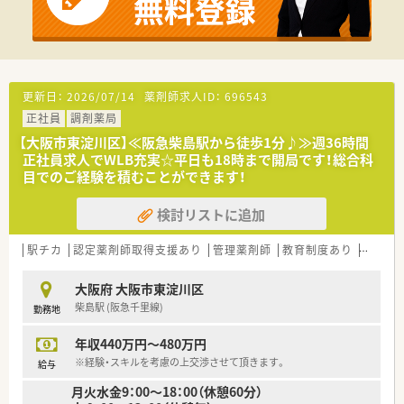
【法人特徴について】
■昭和61年の創業以来30年以上の実績を持ち地域医療への貢献
を大切にしている企業となります。
■大阪府内と兵庫県内に計6店舗を展開しておりその半数が総合
病院の門前に位置しています。
■専門的な知識の習得だけでなく患者様から信頼されるかかり
更新日：
2026/07/14
薬剤師求人ID：
696543
つけ薬局創りを目指しています。
正社員
調剤薬局
【求人情報について】
【大阪市東淀川区】≪阪急柴島駅から徒歩1分♪≫週36時間
■正社員としての採用でこれまでの経験や能力を考慮し年収
正社員求人でWLB充実☆平日も18時まで開局です！総合科
600万円までの提示が可能となります。
目でのご経験を積むことができます！
■変形労働制を採用しており週40時間の勤務を基本としてシフ
トで就業するスタイルとなります。
検討リストに追加
■週休2日制を導入しており夏季休暇や年末年始休暇もしっかり
と取得できる環境を整えています。
駅チカ
認定薬剤師取得支援あり
管理薬剤師
教育制度あり
大手チ
【勤務実態について】
■平日は夜間対応を含めたシフト制となり土日祝の勤務も発生
大阪府 大阪市東淀川区
するため柔軟な働き方が必要です。
柴島駅 (阪急千里線)
勤務地
■月単位の変形労働制により繁閑に応じた勤務調整が行われ残
業時間の管理もなされています。
年収440万円～480万円
■電子薬歴などの設備が整っており効率的に業務を進められる
※経験・スキルを考慮の上交渉させて頂きます。
給与
環境で安心して勤務が可能となります。
月火水金9：00～18：00（休憩60分）
【想定される業務内容】