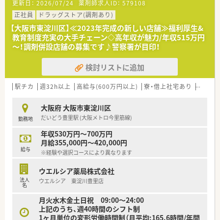
更新日：
2026/07/24
薬剤師求人ID：
579108
■大阪府内を中心に店舗展開を行い、将来的には上場を目指して
拡大を続けている成長中の企業です。
正社員
ドラッグストア(調剤あり)
■代表自身が現役の薬剤師として現場に立っており、現場の状況
【大阪市東淀川区】≪2023年完成の新しい店舗≫福利厚生&
や従業員の気持ちを理解しています。
教育制度充実の大手チェーン◇高年収が魅力/年収515万円
■調剤事業だけでなく自社製剤のインターネット販売なども手
～！調剤併設店舗の募集です♪警察署が目印！
掛け、多角的に健康をサポートしています。
検討リストに追加
【求人情報について】
■年収は経験や能力を考慮し、450万円から600万円の範囲で柔
軟に決定させていただきます。
駅チカ
週32h以上
高給与(600万円以上)
寮・借上社宅あり
住宅補
■個人のスキルや実績によっては、相場を大きく上回る高年収の
提示も可能な実力主義の会社です。
大阪府 大阪市東淀川区
■固定残業代が含まれる場合がありますが、実際の残業時間は少
だいどう豊里駅 (大阪メトロ今里筋線)
勤務地
なく、メリハリをつけて働けます。
年収530万円～700万円
月給355,000円～420,000円
給与
※経験や選択コースにより異なります
ウエルシア薬局株式会社
法人
ウエルシア 東淀川豊里店
名
月火水木金土日祝 09:00～24:00
上記のうち、週40時間のシフト制
1ヶ月単位の変形労働時間制（月平均:165.6時間/年間