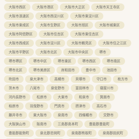
総合科目の処方箋に基づき、正確な調剤や入念な監査を行いま
す。
大阪市西区
大阪市港区
大阪市大正区
大阪市天王寺区
■常時複数名体制が敷かれている環境のもとでスタッフ間で役
大阪市浪速区
大阪市西淀川区
大阪市東淀川区
割を分担し、患者様への分かりやすく親身な服薬指導を行いま
す。
大阪市東成区
大阪市生野区
大阪市旭区
大阪市城東区
■多品目におよぶ医薬品を適切に在庫管理しながら、薬学におけ
る専門的な知識を自発的に学びつつ日々の薬務全般をこなしま
大阪市阿倍野区
大阪市住吉区
大阪市東住吉区
す。
大阪市西成区
大阪市淀川区
大阪市鶴見区
大阪市住之江区
【職場環境と雰囲気】
大阪市平野区
大阪市北区
大阪市中央区
堺市
■店舗には常勤3名、パート1名の計4名の薬剤師が手厚く配置さ
堺市堺区
堺市中区
堺市東区
堺市西区
堺市南区
れているほか、優秀な医療事務スタッフも3名常駐しています。
■どの時間帯であっても常に複数名の薬剤師で相互にフォロー
堺市北区
堺市美原区
岸和田市
豊中市
池田市
し合えるため、一人薬剤師として孤立する心配はなく安心です。
■30年以上の確かな歴史を基盤にしながら、20代から40代半ば
吹田市
泉大津市
高槻市
貝塚市
守口市
枚方市
の幅広い世代が和気あいあいと稼働している温かい職場です。
茨木市
八尾市
泉佐野市
富田林市
寝屋川市
河内長野市
松原市
大東市
和泉市
箕面市
柏原市
羽曳野市
門真市
摂津市
高石市
藤井寺市
東大阪市
泉南市
四條畷市
交野市
大阪狭山市
阪南市
三島郡島本町
豊能郡豊能町
豊能郡能勢町
泉北郡忠岡町
泉南郡熊取町
泉南郡田尻町