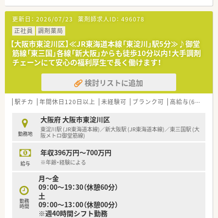
≪こんな会社です≫
■大阪市内・兵庫県に11店舗展開する調剤薬局です。
更新日：
2026/07/23
薬剤師求人ID：
496078
【法人特徴について】
正社員
調剤薬局
■大阪府に本社を置くドラッグストアで、調剤併設店と調剤専門
【大阪市東淀川区】≪JR東海道本線「東淀川」駅5分≫♪御堂
店を積極的に展開しています。
筋線「東三国」各線「新大阪」からも徒歩10分以内！大手調剤
■調剤部門の売上比率を高める方針があり、調剤専門薬局も40
チェーンにて安心の福利厚生で長く働けます！
店舗以上運営しています。
■カウンセリングを重視しており、お客様や患者様とのコミュニ
検討リストに追加
ケーションを大切にする企業風土です。
【勤務実態について】
駅チカ
年間休日120日以上
未経験可
ブランク可
高給与(600万円以上)
■年間休日は110日に加え、別途7日間の調剤薬剤師職能拡大休
暇が付与されます。
大阪府 大阪市東淀川区
■月間の勤務時間は出勤日数×8時間で計算され、法定労働時間
東淀川駅 (JR東海道本線)／新大阪駅 (JR東海道本線)／東三国駅 (大
勤務地
よりも短く設定されています。
阪メトロ御堂筋線)
■残業代は1分単位で支給され、サービス残業が発生しないよう
年収396万円～700万円
徹底管理されています。
■2ヶ月に1度、新大阪本社で疾患別の勉強会を任意参加で開催
※年齢・経験による
給与
しています（交通費支給）。
月～金
■福利厚生サービス「リロクラブ」に加入しており、様々な施設
09：00～19：30（休憩60分）
やサービスを優待価格で利用できます。
土
■社員買い物割引制度があり、日用品や医薬品をお得に購入でき
勤務
09：00～13：00（休憩00分）
る点も魅力です。
時間
※週40時間シフト勤務