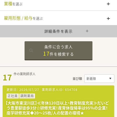
業種
を選ぶ
雇用形態 / 給与
を選ぶ
詳細条件を表示
条件に合う求人
17
件を
検索する
17
件の薬剤師求人
並び順
更新日：
2026/07/27
薬剤師求人ID：
654708
正社員
調剤薬局
【大阪市東淀川区】≪年休120日以上・教育制度充実≫だいど
う豊里駅徒歩3分☆研修充実！産育休復帰率は95％の企業！
座学研修充実◆20～25枚/人の配置の環境★