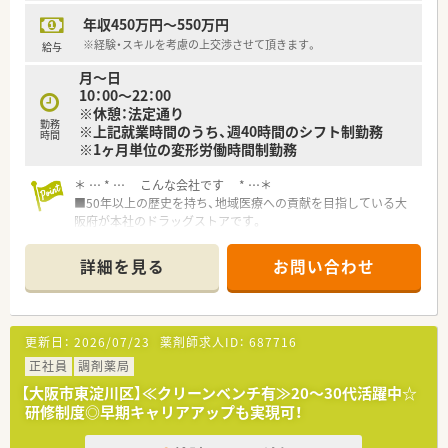
たくさんあります！
年収450万円～550万円
※経験・スキルを考慮の上交渉させて頂きます。
給与
月～日
10：00～22：00
※休憩：法定通り
勤務
※上記就業時間のうち、週40時間のシフト制勤務
時間
※1ヶ月単位の変形労働時間制勤務
＊ … * … こんな会社です * …＊
■50年以上の歴史を持ち、地域医療への貢献を目指している大
阪府が本社のドラッグストアです。
■調剤併設店を増やしている、調剤にも強いドラッグストアで
す。
詳細を見る
お問い合わせ
併設店舗ではなく、純粋な調剤薬局も40店舗以上展開してい
ます！20店舗が病院門前の出店です。
■全売上の20％を調剤でカバーできるような経営方針を取って
おり、今後も調剤薬局を新規・併設化で増やしていく為、積極的
更新日：
2026/07/23
薬剤師求人ID：
687716
に薬剤師を募集されています。
医師の訪問診療に同行する形式の在宅医療にも挑戦しており、
正社員
調剤薬局
活躍の場も広いです。
【大阪市東淀川区】≪クリーンベンチ有≫20～30代活躍中☆
■非常に離職率が低いため、新卒の20代～60代と幅広いご年齢
研修制度◎早期キャリアアップも実現可！
層の方がご活躍中！
■ラウンダー薬剤師さんが20名以上おり、別でエリアマネージ