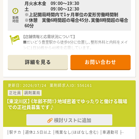
月火水木金 09：00～19：30
■店舗には正社員薬剤師3名が在籍しており、大手グループのノ
土 09：00～12：30
ウハウのもとお互いに質問や相談がしやすい安心の環境です。
※上記開局時間内で1ヶ月単位の変形労働時間制
■正社員の医療事務スタッフが3名体制でしっかりと在籍してお
勤務
※休憩 実働6時間超の場合45分、実働8時間超の場合
り、薬剤師が目の前の対人業務に集中しやすい環境が整っていま
時間
60分
す。
■調剤ミス防止システムや優れた監査機材の導入が進んでおり、
【店舗情報と応需状況について】
対物業務を効率化してミスのない調剤を徹底している職場で
■だいどう豊里駅から徒歩9分に位置し、整形外科と内科をメイ
す。
ンに1日30枚から40枚を応需しています。
■常時2名の薬剤師体制で、外来業務とあわせて約70名分の施設
在宅業務をバランスよく分担しています。
詳細を見る
お問い合わせ
■2020年開局の比較的新しく綺麗な店舗で、近隣の広域病院か
らの処方箋も積極的に受け入れています。
【募集背景と求める人物像について】
更新日：
2026/07/24
薬剤師求人ID：
556161
■欠員補充に伴う急募案件であり、周囲と協力しながら能動的に
店舗運営を支えてくださる方を求めています。
正社員
調剤薬局
■在宅業務に注力しているため、車の運転が可能でフットワーク
【東淀川区】《年齢不問！》地域密着でゆったりと働ける職場
軽く業務に取り組める方を歓迎しています。
での正社員募集です♪
■入社半年以内の認定薬剤師取得が必須ですが、取得支援制度を
活用して意欲的に学べる方を募集しています。
検討リストに追加
【法人特徴について】
■大阪を中心に34店舗を展開する成長企業で、女性社長ならで
駅チカ
週休2.5日以上
残業なし(ほぼなし含む)
車通勤可
高給与(6
はの視点で柔軟な働き方を追求しています。