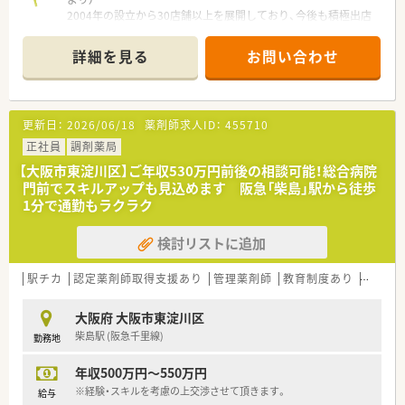
2004年の設立から30店舗以上を展開しており、今後も積極出店
を予定しています。平均年齢が40代半ばのため、次代を担う若手
の方には早期の昇格チャンスが満載です。
詳細を見る
お問い合わせ
＊------------------------------------------＊
【店舗情報と応需状況について】
■大阪メトロ今里筋線のだいどう豊里駅から徒歩で9分ほど、阪
更新日：
2026/06/18
薬剤師求人ID：
455710
急京都本線の上新庄駅からも徒歩11分ほどで通勤できる好立地
です。
正社員
調剤薬局
■お隣にある古濱整形外科クリニックより整形外科や内科の処
【大阪市東淀川区】ご年収530万円前後の相談可能！総合病院
方箋を受け付けており、1日の外来患者数は平均30名ほどとなり
門前でスキルアップも見込めます 阪急「柴島」駅から徒歩
ます。
1分で通勤もラクラク
■地域密着の面対応としての外来調剤に加え、計2施設・約70名
規模の高齢者施設への施設在宅業務をバランスよく担っていま
検討リストに追加
す。
【職場環境と雰囲気】
駅チカ
認定薬剤師取得支援あり
管理薬剤師
教育制度あり
大手チ
■店舗には常勤3名、パート1名の薬剤師と医療事務スタッフが
配置されており、常時2名体制を敷いているため一人になる心配
大阪府 大阪市東淀川区
はありません。
柴島駅 (阪急千里線)
勤務地
■2020年10月に開局したマンション1階の店舗のため、局内は
まだまだ新しく非常に綺麗でクリーンなスペースが保たれてい
年収500万円～550万円
ます。
■お勤めされている方の平均年齢は40代中盤と非常に落ち着い
※経験・スキルを考慮の上交渉させて頂きます。
給与