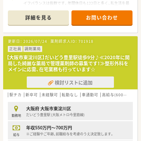
イフバランスは抜群です。年間休日も122日と多く、私生活を最
優先にしながら無理なく正社員として続けられます。
＊------------------------------------------＊
詳細を見る
お問い合わせ
【店舗情報と応需状況について】
■大阪メトロ今里筋線のだいどう豊里駅から徒歩3分という抜群
の好立地にあり、悪天候の日でも毎日の通勤が非常に快適です。
更新日：
2026/07/24
薬剤師求人ID：
701918
■近隣の藤本クリニックより内科や小児科の処方箋を1日平均
40枚から50枚応需しており、地域に密着した医療を提供してい
正社員
調剤薬局
ます。
【大阪市東淀川区】だいどう豊里駅徒歩9分♪≪2020年に開
■外来調剤に留まらず居宅の在宅医療にも対応しており、現在は
局した綺麗な薬局で管理薬剤師の募集です！≫整形外科を
4件の訪問調剤を手がけながら丁寧な薬学的管理を行っていま
メインに応需、在宅業務も行っています☆
す。
検討リストに追加
【想定される業務内容】
■処方箋に基づく正確な調剤業務をはじめ、1,490品目に及ぶ豊
富な採用医薬品を活用した高度な監査や服薬指導を担当しま
駅チカ
新卒可
未経験可
転勤なし
車通勤可
高給与(600万円以上)
す。
■外来の調剤業務だけでなく、地域に密着した居宅の患者様に対
大阪府 大阪市東淀川区
する訪問調剤や服薬状況の確認など在宅業務全般に携わりま
だいどう豊里駅 (大阪メトロ今里筋線)
勤務地
す。
■薬剤師一人あたりの処方箋枚数を25枚に設定しているため、
年収550万円～700万円
ゆとりを持って的確な薬学的サポートを行うことが可能です。
※ご経験やご年齢、前職給与を考慮のうえ決定致します。
給与
【職場環境と雰囲気】