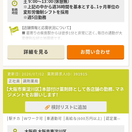
土 9：00～13：00（休憩無）
■処方箋に基づいた調剤業務や監査業務を行い患者様への服薬
※上記の中から週36時間を基本とする、1ヶ月単位の
指導を丁寧に行うことが仕事です。
勤務
変形労働制シフトを採用
時間
■総合科目の処方箋を扱うため幅広い薬剤知識を活かして疑義
※週5日勤務
照会などにも対応していただきます。
■薬歴管理や在庫管理などの付帯業務もチームで連携しながら
【店舗情報と応需状況について】
スムーズに行うことが求められます。
■ 最寄りの柴島駅からは徒歩1分と非常に近く、毎日の通勤が大
変便利な好立地環境です。
【職場環境と雰囲気】
■ 総合科目を1日50枚ほど応需しており、幅広い処方箋に触れな
■20代から40代のスタッフが中心となって活躍しており活気の
がらスキルアップできます。
詳細を見る
お問い合わせ
ある明るい職場環境となります。
■ 薬剤師は常勤3名とパート1名の複数名体制で、事務員も3名在
■事務スタッフとも連携が取れており多職種で協力しながら患
籍し協力し合っています。
者様への対応を行っている職場です。
■常に複数名体制で業務を行う時間帯が多く困ったことがあれ
【募集背景と求める人物像について】
ばすぐに相談できる安心感があります。
更新日：
2026/07/02
薬剤師求人ID：
391915
■ 地域医療への貢献を目指し、患者様に寄り添った丁寧な対応
ができる方を歓迎しています。
正社員
調剤薬局
■ 病院門前での調剤経験を活かしたい方や、幅広い科目を学び
【大阪市東淀川区】本部付け薬剤師として各店舗の勤務、マネ
たい方に最適な環境となります。
ジメントをお願いします！
■ チームワークを大切にし、周囲と協調しながら業務に取り組
める方を求めております。
検討リストに追加
【法人特徴について】
■ 大阪府内と兵庫県内に店舗を展開し、地域に根差したかかり
駅チカ
Ｗワーク可
車通勤可
高給与(600万円以上)
認定薬剤師取得支援あり
つけ薬局を目指す法人です。
■ 創業から30年以上の実績があり、多くの患者様や地域の皆様
大阪府 大阪市東淀川区