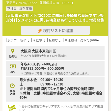
更新日：
2026/06/22
薬剤師求人ID：
489581
正社員
調剤薬局
【大阪市東淀川区】≪2020年に開局した綺麗な薬局です≫整
形外科をメインに応需、在宅業務も行っています。増員募集
検討リストに追加
駅チカ
新卒可
未経験可
転勤なし
車通勤可
高給与(600万円以上)
大阪府 大阪市東淀川区
だいどう豊里駅 (大阪メトロ今里筋線)
勤務地
年収450万円～600万円
月給375,000円～500,000円
給与
※ご経験やご年齢、前職給与を考慮のうえ決定致します。
月火水木金 09：00～19：30
土 09：00～12：30
※上記開局時間内で1ヶ月単位の変形労働時間制
勤務
※休憩 実働6時間超の場合45分、実働8時間超の場合
時間
60分
＼若手にも豊富なキャリアポスト／（大阪市東淀川区エリア担当
より）