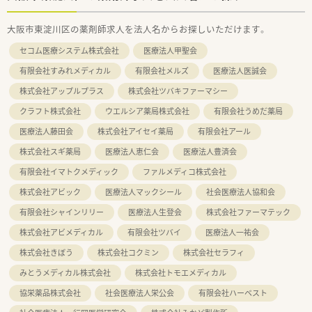
大阪市東淀川区の薬剤師求人を法人名からお探しいただけます。
セコム医療システム株式会社
医療法人甲聖会
有限会社すみれメディカル
有限会社メルズ
医療法人医誠会
株式会社アップルプラス
株式会社ツバキファーマシー
クラフト株式会社
ウエルシア薬局株式会社
有限会社うめだ薬局
医療法人藤田会
株式会社アイセイ薬局
有限会社アール
株式会社スギ薬局
医療法人恵仁会
医療法人豊済会
有限会社イマトクメディック
ファルメディコ株式会社
株式会社アビック
医療法人マックシール
社会医療法人協和会
有限会社シャインリリー
医療法人生登会
株式会社ファーマテック
株式会社アビメディカル
有限会社ツバイ
医療法人一祐会
株式会社きぼう
株式会社コクミン
株式会社セラフィ
みとうメディカル株式会社
株式会社トモエメディカル
協栄薬品株式会社
社会医療法人栄公会
有限会社ハーベスト