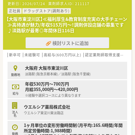
更新日：
2026/07/24
薬剤師求人ID：
211117
業務をサポートするために様々なシステムを独自開発していま
す。
正社員
ドラッグストア(調剤あり)
その一つが約20年前から導入され、進化を続けている調剤シス
【大阪市東淀川区】≪福利厚生&教育制度充実の大手チェーン
テム「SPITS」。
≫高待遇が魅力/年収515万円～！調剤併設店舗の募集です
処方箋受付から一連の調剤業務を連動させ、業務効率化を図るほ
♪淡路駅が最寄◎年間休日116日
か、
調剤過誤防止機能を高め、患者様と働くスタッフを守っていま
検討リストに追加
す。
システム改修が必要な制度変更があった場合も、迅速に対応でき
る強みを生かしていきます。
新卒可
未経験可
高給与(600万円以上)
認定薬剤師取得支援あり
★刷新された新規採用者研修
大阪府 大阪市東淀川区
中途入社ならではの悩みを解消し、さくら薬局グループのビジョ
淡路駅 (阪急京都本線)／淡路駅 (阪急千里線)
勤務地
ンや社内規定などをご案内。
同期入社の方との繋がりを踏まえ、『さくら薬局の薬剤師』とし
年収530万円～700万円
て、安心してキャリアをスタートいただくための研修です。
月給355,000円～420,000円
店舗OJT・フォローアップや通常の社内研修と絡めて中途入社専
給与
※経験や選択コースにより異なります
門の体系的な研修をご用意。
安心して飛び込める体制が整備されています。
ウエルシア薬局株式会社
法人
ウエルシア東淀川東淡路店
★業界トップクラスの認定薬局数と盤石化を図る組織体制
名
全店舗で地域連携薬局を目指している地域に根差した調剤薬局
です。
1ヶ月単位の変形労働時間制（月平均:165.6時間/年間
がん診療連携拠点病院等との密な連携を行いつつ、より高度な薬
所定労働時間:1,988時間）
勤務