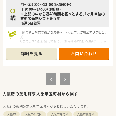
ており、お互いを尊重し助け合いながら稼働している職場です。
月～金9：00～18：00（休憩60分）
土 9：00～14：00（休憩無）
【想定されるキャリアイメージ】
※上記の中から週40時間を基本とする、1ヶ月単位の
■中途入社の方への教育体制が整っており、現場での丁寧なOJT
勤務
変形労働制シフトを採用
研修のほかeラーニングによる認定薬剤師資格の取得を全額支援
時間
※週5日勤務
します。
■2ヶ月に1回、住道駅近くの会館にてドクターを囲む座談会形
＼総合科目対応で確かな成長へ／（大阪市東淀川区エリア担当よ
式の疾患別社内研修を開催しており、最新の臨床医学を深く学べ
り）
ます。
大病院の門前に位置しており、内科から小児科、心療内科にいた
■管理薬剤師には早い方で入社3年前後で就任できるほか、将来
るまで総合科目の処方箋を応需しています。幅広い知識を学び
的にはブロック長や本部付の部長へと着実なステップアップが
ながら、大幅なスキルアップが叶う環境です。
可能です。
詳細を見る
お問い合わせ
＊------------------------------------------＊
【店舗情報と応需状況について】
■阪急千里線の柴島駅から徒歩で1分という、悪天候の日でもス
トレスなく快適に通うことができる抜群の駅チカに立地してい
ます。
■地域の基幹病院である淀川キリスト病院の門前に位置してお
り、1日平均50枚から70枚ほどの豊富な処方箋を応需していま
す。
■内科、呼吸器科、外科、小児科、産婦人科、心療内科など、総合科
大阪府の薬剤師求人を市区町村から探す
目の多種多様な処方に日々触れることができる環境です。
大阪府の薬剤師求人を市区町村からお探しいただけます。
【想定される業務内容】
■淀川キリスト病院から届く内科や外科、小児科をはじめとする
大阪市
大阪市都島区
大阪市福島区
大阪市此花区