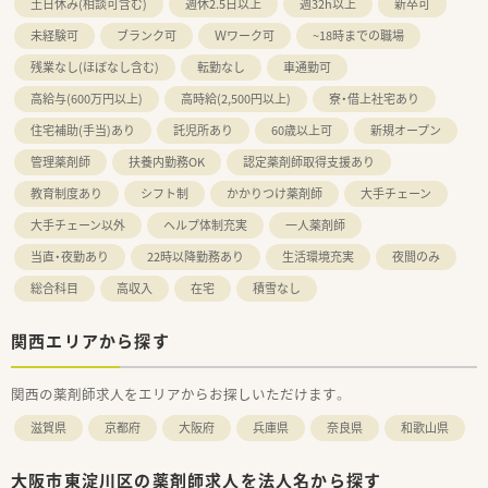
土日休み(相談可含む)
週休2.5日以上
週32h以上
新卒可
未経験可
ブランク可
Ｗワーク可
~18時までの職場
残業なし(ほぼなし含む)
転勤なし
車通勤可
高給与(600万円以上)
高時給(2,500円以上)
寮・借上社宅あり
住宅補助(手当)あり
託児所あり
60歳以上可
新規オープン
管理薬剤師
扶養内勤務OK
認定薬剤師取得支援あり
教育制度あり
シフト制
かかりつけ薬剤師
大手チェーン
大手チェーン以外
ヘルプ体制充実
一人薬剤師
当直・夜勤あり
22時以降勤務あり
生活環境充実
夜間のみ
総合科目
高収入
在宅
積雪なし
関西エリアから探す
関西の薬剤師求人をエリアからお探しいただけます。
滋賀県
京都府
大阪府
兵庫県
奈良県
和歌山県
大阪市東淀川区の薬剤師求人を法人名から探す