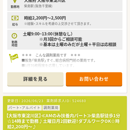
ています。
柴島駅 (阪急千里線)
勤務地
■認定薬剤師資格以外にも様々な資格を会社負担で取得でき、立
候補制の海外研修もございます。
時給2,200円～2,500円
<充実した設備>
■積極的な機械化に取り組んでおり、ピッキングシステムはもち
※経験・スキルを考慮の上交渉させて頂きます。
給与
ろんですが、東西調剤ロボットの導入店舗も増やしています。
土曜9:00~13:00（休憩なし）
■店舗により、一包化の監査システム、無菌室を設置している店
※月3回からご相談可能
舗もございます。
勤務
※基本は土曜のみだが土曜＋平日は応相談
<充実の福利厚生>
時間
■産休・育休の制度を利用する社員も多く、時短勤務も小学生の
間も利用可能です。
＊＊＊ こんな調剤薬局です ＊＊＊
■年間休日120日以上！役職者の方でも海外旅行に行けるお休み
■阪急「柴島駅」すぐ、総合病院門前の薬局です。
が取得出来る環境ですので、ワークライフバランスも整っていま
■1日70枚程度を応需しています。
す。
<こんな方を求めています>
＊＊＊ こんな会社です ＊＊＊
詳細を見る
お問い合わせ
■しっかりと在宅業務を学びたい方
◆大阪・兵庫を中心に、地域に信頼されるかかりつけ薬局を展開
■チャレンジ精神のある方
しています。
◆経験豊富な薬剤師を揃え、大学病院・官公立病院など、大型総
合病院からの処方箋を多く取り扱います。
更新日：
2026/06/23
薬剤師求人ID：
524680
パート・アルバイト
調剤薬局
【大阪市東淀川区】≪AMのみ扶養内パート≫柴島駅徒歩1分
☆14時まで勤務♪土曜日月2回歓迎！ダブルワークOK☆時
給2,200円～♪