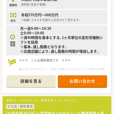
から厚い信頼を得ています。
柴島駅 (阪急千里線)
勤務地
■ 総合病院の門前に店舗を構えることで、高度な医療サービス
の提供を追求し続けています。
年収570万円～600万円
【求人情報について】
※経験・スキルを考慮の上交渉させて頂きます。
給与
■ 週36時間の勤務体系を採用しており、正社員でも無理なく働
月～金9:00～19:30
ける環境が整っています。
土9:00～14:00
■ 18時までの勤務が可能であり、仕事後のプライベートな時間
※週40時間を基本とする、1ヶ月単位の変形労働制シ
もしっかりと確保できます。
フトを採用
勤務
■ 木曜日と日祝日が固定の休みとなるため、生活のリズムを整
時間
※基本、通し勤務となります。
えやすい勤務シフトとなります。
※応援店舗により、通し勤務の時間が増減します。
【勤務実態について】
＊＊＊ こんな調剤薬局です ＊＊＊
■ 残業時間は月平均で管理されており、過度な長時間労働が発
生しないよう配慮されています。
◆大阪・兵庫を中心に、地域に信頼されるかかりつけ薬局を展開
■ 年間を通して安定した休日が確保されており、夏季休暇や年
しています。
末年始休暇も取得可能です。
■ 有給休暇の取得もしやすい環境であり、仕事と家庭の両立を
詳細を見る
お問い合わせ
◆経験豊富な薬剤師を揃え、大学病院・官公立病院など
目指す方にも安心の職場です。
大型総合病院からの処方箋を多く取り扱います。
【想定される業務内容】
■ 主に処方箋に基づく調剤業務や監査業務を担当し、正確性と
更新日：
2026/07/02
薬剤師求人ID：
349572
迅速性が求められる仕事です。
正社員
調剤薬局
■ 患者様への服薬指導を通じて、薬の適正使用をサポートし健
康管理に貢献していただきます。
【大阪市東淀川区】≪年間休日120日以上◎≫教育制度＆福