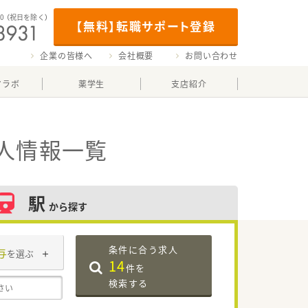
00
（祝日を除く）
【無料】転職サポート登録
企業の皆様へ
会社概要
お問い合わせ
マラボ
薬学生
支店紹介
人情報一覧
駅
から探す
条件に合う求人
与
を選ぶ
14
件を
検索する