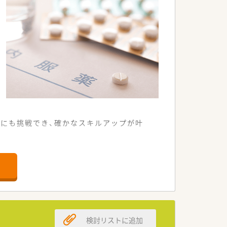
にも挑戦でき、確かなスキルアップが叶
日の通勤にかかるストレスが非常に少な
箋を1日あたり約50枚応需しています。
への丁寧な在宅業務も実施しています。
検討リストに追加
薬歴管理などの業務全般を行います。