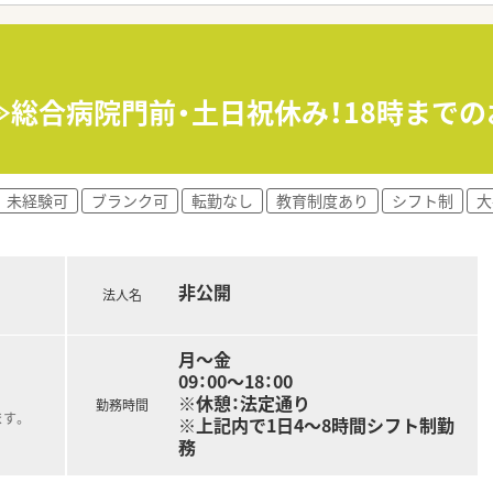
イント★ ＞
地内に開局した調剤専門店舗です。弊社では開局時のオープニン
柄の素敵な方々です！
≫総合病院門前・土日祝休み！18時まで
は1分単位でつくため、サービス残業がないよう会社としても取
して分けており、基本的には1階での投薬がメインのお仕事です
なのでご安心ください♪2階から1階へのお薬の受け渡しはベル
。
未経験可
ブランク可
転勤なし
教育制度あり
シフト制
大
おり、ゆとりをもって患者様対応が出来る環境を整えています。
厚生！ ＞
制度やチケット類やレジャー施設を法人価格での利用・購入、社
非公開
法人名
勉強会を実施！参加は任意ですが、参加される場合は交通費の
月～金
09：00～18：00
※休憩：法定通り
勤務時間
ます。
※上記内で1日4～8時間シフト制勤
務