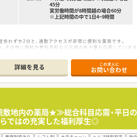
45分
実労働時間が8時間越の場合60分
※上記時間の中で1日4~9時間
徒歩わずか2分と、通勤アクセスが非常に便利な薬局です。
め、その他に眼科や整形外科など広域の処方箋も応需しています
処方箋を、薬剤師6名（常勤3名）と事務3名の体制で対応します。
この求人に
て】
詳細を見る
お問い合わせ
欠員補充のため、即戦力となる正社員薬剤師を1名急募していま
半までの方の応募をお待ちしております。
ンを大切にし、アットホームな職場で協調性を持って働ける方を
を経営しており、地域に根ざした運営を行っています。
相談していただけるような「かかりつけ薬局」を目指していま
院敷地内の薬局★≫総合科目応需・平日の
皮膚科だけでなく広域の医療機関からの処方箋も積極的に受け付
ならではの充実した福利厚生◎
教育制度あり
シフト制
大手チェーン
ヘルプ体制充実
総