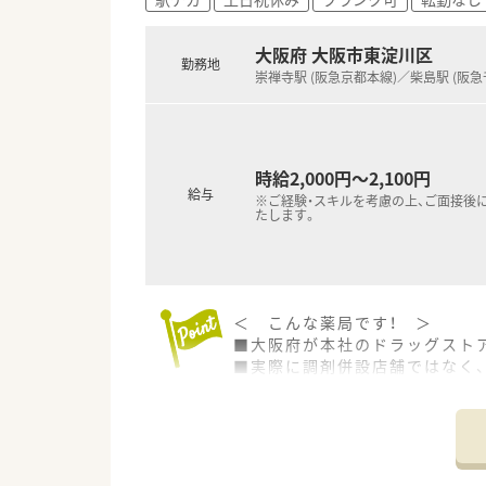
大阪府 大阪市東淀川区
勤務地
崇禅寺駅 (阪急京都本線)／柴島駅 (阪急
時給2,000円～2,100円
給与
※ご経験・スキルを考慮の上、ご面接後
たします。
＜ こんな薬局です！ ＞
■大阪府が本社のドラッグスト
■実際に調剤併設店舗ではなく、
■全売上の20％を調剤でカバー
剤師を募集されています。医師
■非常に離職率が低いため、新卒
象です。
■ラウンダー薬剤師さんが20