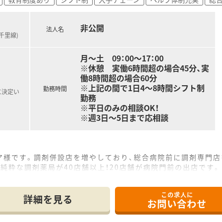
非公開
法人名
千里線)
月～土 09：00～17：00
※休憩 実働6時間超の場合45分、実
働8時間超の場合60分
※上記の間で1日4～8時間シフト制
勤務時間
に決定い
勤務
※平日のみの相談OK！
※週3日～5日まで応相談
ア様です。調剤併設店を増やしており、総合病院前に調剤専門店
純粋な調剤薬局が40店舗以上！20店舗が病院門前の出店です。
できるような経営方針を取っており、今後も調剤薬局店舗を新規
の訪問診療に同行する形式の在宅医療にも挑戦しており、活躍の
この求人に
の20代～60代と幅広いご年齢層の方がご活躍中！平均年齢も
詳細を見る
お問い合わせ
名以上おり、別でエリアマネージャー様もいるので、急なお休み