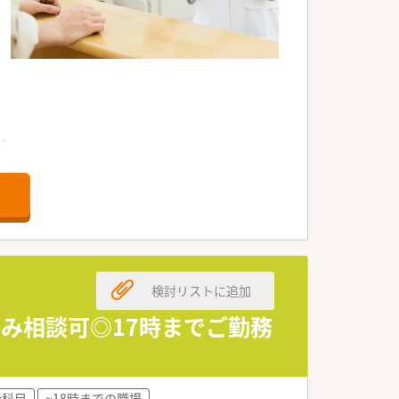
。
す。
求めています。
検討リストに追加
す。
み相談可◎17時までご勤務
けています。
合科目
~18時までの職場