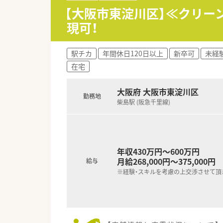
■地域の医療機関や介護関係者
【大阪市東淀川区】≪クリー
■常時3名の薬剤師体制を維持
現可！
【職場環境と雰囲気】
■大手企業ならではの低い離職率
駅チカ
年間休日120日以上
新卒可
未経
す。
在宅
■エリアマネージャーのほかに
■経験豊富なベテラン社員が在
大阪府 大阪市東淀川区
勤務地
柴島駅 (阪急千里線)
年収430万円～600万円
月給268,000円～375,000円
給与
※経験・スキルを考慮の上交渉させて頂