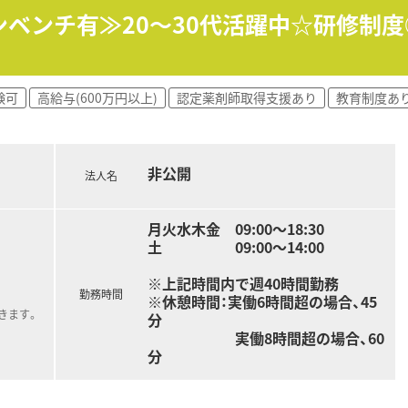
と密に連携を図りながら、医師の訪問診療に直接同行する形式
ンベンチ有≫20～30代活躍中☆研修制
しているため、お互いの業務を複数名でフォローし合いながら安
を強みに、店舗には20代の若手から60代のベテランまで幅
験可
高給与(600万円以上)
認定薬剤師取得支援あり
教育制度あ
急な応援に対応できるラウンダーが20名以上在籍しており、急
籍しているため、日常の業務を通じてお互いに切磋琢磨し合え
非公開
法人名
月火水木金 09:00～18:30
土 09:00～14:00
※上記時間内で週40時間勤務
勤務時間
※休憩時間：実働6時間超の場合、45
きます。
分
実働8時間超の場合、60
分