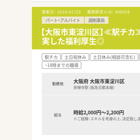
けます。
更新日：
2026/07/23
薬剤師求人ID：
409508
＜ コンサルタントおすすめポ
パート・アルバイト
調剤薬局
■2022年2月に総合病院の敷
り、どの方も非常に穏やかでお人
【大阪市東淀川区】≪駅チカ
■残業が発生する場合、残業代
実した福利厚生◎
■1階を待合室・2階を調剤室と
くご対応いただけるお仕事内容
の上り下りの必要はありません
駅チカ
土日祝休み
土日休み(相談可含む)
■カウンセリングに力をいれて
~18時までの職場
＜ 大手ならではの充実の福利
■社員持株制度、保険関連の割引
大阪府 大阪市東淀川区
勤務地
多くの福利厚生がございます！
崇禅寺駅 (阪急京都本線)
■2か月に一度、本社で疾患別の
時給2,000円～2,200円
給与
※ご経験・スキルを考慮の上、決定致し