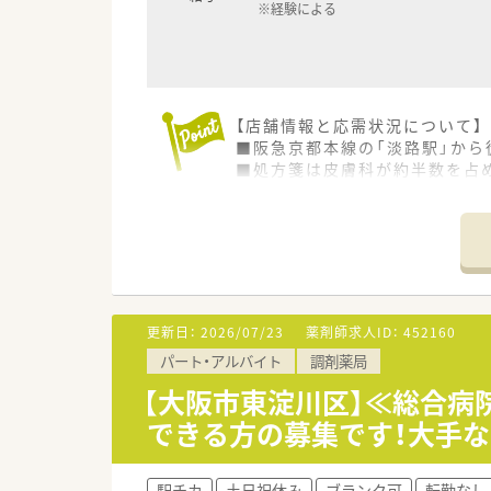
※経験による
【店舗情報と応需状況について】
■阪急京都本線の「淡路駅」から
■処方箋は皮膚科が約半数を占
■1日平均100枚から120枚の
【募集背景と求める人物像につい
■今回はスタッフの退職に伴う
■調剤経験をお持ちで、50代前
■患者様とのコミュニケーショ
更新日：
2026/07/23
薬剤師求人ID：
452160
【法人特徴について】
パート・アルバイト
調剤薬局
■大阪市東淀川区で1店舗のみ
■地域の方々に親しまれ、何でも
【大阪市東淀川区】≪総合病
■駅近の立地を活かし、近隣の
できる方の募集です！大手
駅チカ
土日祝休み
ブランク可
転勤なし