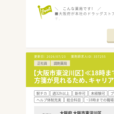
＼ こんな薬局です！ ／
■大阪府が本社のドラッグスト
す。
■実際に調剤併設店舗ではなく、
■全売上の20％を調剤でカバー
剤師を募集されています。医師
＼ コンサルタントおすすめポ
■18時まで・残業ほぼなし！お
■残業が発生する場合、残業代
更新日：
2026/07/23
薬剤師求人ID：
357255
■カウンセリングに力をいれてお
正社員
調剤薬局
【大阪市東淀川区】≪18時
方箋が見れるため、キャリ
駅チカ
週32h以上
新卒可
未経験可
ブ
ヘルプ体制充実
総合科目
~18時までの職場
大阪府 大阪市東淀川区