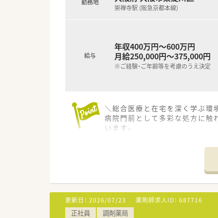
勤務地
崇禅寺駅 (阪急京都本線)
年収400万円～600万円
月給250,000円～375,000円
給与
※ご経験・ご年齢等を考慮のうえ決定
＼総合医療と在宅を深く学ぶ環
病院門前として多彩な処方に触
います。
＊-------------------------------
【店舗情報と応需状況について】
■阪急京都本線の崇禅寺駅から
いです。
■地域を代表する淀川キリスト
■1,200品目以上の医薬品を
更新日：
2026/07/23
薬剤師求人ID：
687716
【想定される業務内容】
正社員
調剤薬局
■処方箋に基づく正確な調剤や