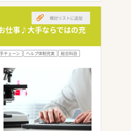
検討リストに追加
グスタッフさんのご紹介実績が3名分あ
のお仕事♪大手ならではの充
り組まれています。
。調剤薬局でのご経験がある方は問題な
トコンベアで対応していますので、階段
手チェーン
ヘルプ体制充実
総合科目
員買い物割引など・・・載せ切れないほど
支給もあります♪