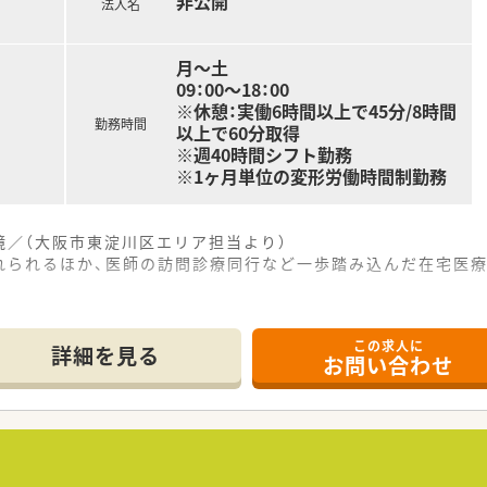
非公開
法人名
月～土
09：00～18：00
※休憩：実働6時間以上で45分/8時間
勤務時間
以上で60分取得
※週40時間シフト勤務
※1ヶ月単位の変形労働時間制勤務
境／（大阪市東淀川区エリア担当より）
れられるほか、医師の訪問診療同行など一歩踏み込んだ在宅医療
-----------
この求人に
歩いてすぐという抜群の駅チカ立地にあり、悪天候の日でも毎
詳細を見る
お問い合わせ
教病院の門前に構えており、多岐にわたる高度な総合科目の処方
採用する面対応の調剤薬局であり、外来調剤に加えて居宅や施設
入念な監査をはじめ、患者様の健康を支える丁寧な服薬指導や