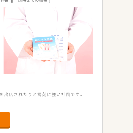
を出店されたりと調剤に強い社風です。
・併設化で増やしていく為、積極的に薬
場も広いです。
他のドラッグストア企業よりも高めの印
や急な応援体制などはしっかりと対応を頂