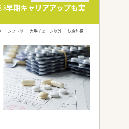
など高度な在宅医療にも携わります。
度◎早期キャリアアップも実
全に調剤を行うことができます。
広い世代が和気あいあいと活躍していま
り
シフト制
大手チェーン以外
総合科目
なお休みの際にも安心の体制です。
る非常に素晴らしい職場環境です。