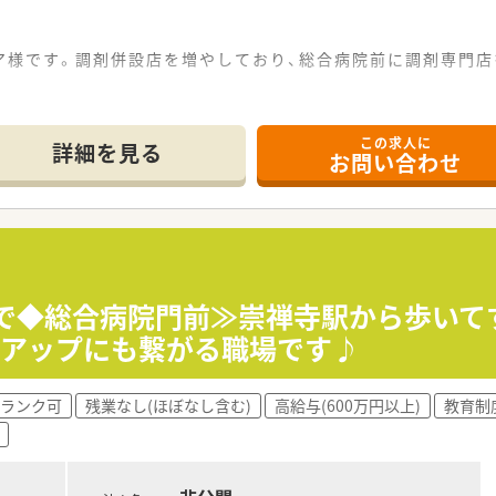
ア様です。調剤併設店を増やしており、総合病院前に調剤専門
純粋な調剤薬局が40店舗以上！20店舗が病院門前の出店です。
できるような経営方針を取っており、今後も調剤薬局店舗を新規
この求人に
の訪問診療に同行する形式の在宅医療にも挑戦しており、活躍の
詳細を見る
お問い合わせ
イント★ ／
仕事とプライベートのどちらも大切にしながら働ける環境です。
は1分単位でつくため、サービス残業がないよう会社としても取
り、ゆとりをもって患者様対応が出来る環境を整えています。1
まで◆総合病院門前≫崇禅寺駅から歩いて
アアップにも繋がる職場です♪
ランク可
残業なし(ほぼなし含む)
高給与(600万円以上)
教育制