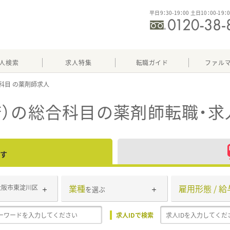
平日9：30-19：00 土日10：00-19：
人検索
求人特集
転職ガイド
ファル
科目
）の総合科目
の薬剤師転職・求
す
業種
雇用形態 / 給
大阪市東淀川区
を選ぶ
求人IDで検索