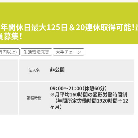
する成長企業で、女性社長ならではの視点で柔軟な働き方を追求
統一されており、事務センターの活用で薬剤師が業務に集中でき
】年間休日最大125日＆20連休取得可能
し、管理栄養士と連携した健康相談など予防医療にも力を入れて
員募集！
万円以上)
生活環境充実
大手チェーン
非公開
法人名
09：00～21：00（休憩60分）
※月平均160時間の変形労働時間制
勤務時間
（年間所定労働時間1920時間÷12
ヶ月）