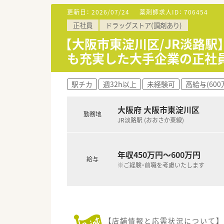
更新日：
2026/07/24
薬剤師求人ID：
706454
【法人特徴について】
正社員
ドラッグストア(調剤あり)
■大阪を中心に34店舗を展開
■在宅医療のノウハウが全店で
【大阪市東淀川区/JR淡路駅
■地域密着型の店舗展開を重視
も充実した大手企業の正社
駅チカ
週32h以上
未経験可
高給与(600
大阪府 大阪市東淀川区
勤務地
JR淡路駅 (おおさか東線)
年収450万円～600万円
給与
※ご経験・前職を考慮いたします
【店舗情報と応需状況について】