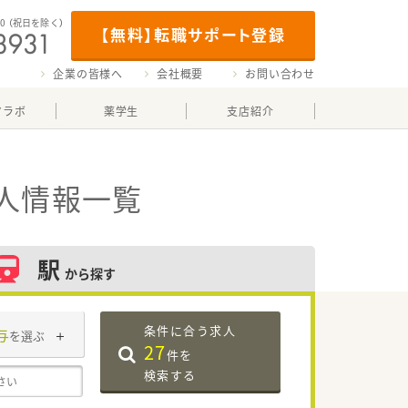
00
（祝日を除く）
【無料】転職サポート登録
企業の皆様へ
会社概要
お問い合わせ
マラボ
薬学生
支店紹介
人情報一覧
駅
から探す
条件に合う求人
与
を選ぶ
27
件を
検索する