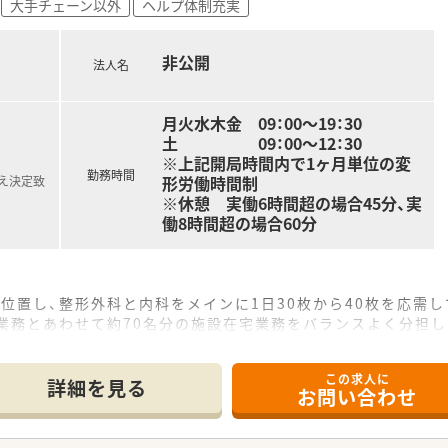
大手チェーン以外
ヘルプ体制充実
剤師手当や管理職手当などの各種手当が充実しており、毎月の安
非公開
0時間未満と非常に短く、効率的なシフト調整によって業務後の
法人名
プクラスの多さを誇り、有給休暇も年間平均で11日以上取得す
0パーセントを維持しており、ライフステージが変化しても柔
月火水木金 09：00～19：30
土 09：00～12：30
※上記開局時間内で1ヶ月単位の変
勤務時間
形労働時間制
え決定致
※休憩 実働6時間超の場合45分、実
働8時間超の場合60分
位置し、整形外科と内科をメインに1日30枚から40枚を応需し
業務とあわせて約70名分の施設在宅業務をバランスよく分担し
綺麗な店舗で、近隣の広域病院からの処方箋も積極的に受け入れ
この求人に
て】
詳細を見る
お問い合わせ
り、周囲と協力しながら能動的に店舗運営を支えてくださる方を
、車の運転が可能でフットワーク軽く業務に取り組める方を歓迎
得が必須ですが、取得支援制度を活用して意欲的に学べる方を募