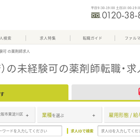
平日9：30-19：00 土日10：00-19：
人検索
求人特集
転職ガイド
ファル
験可
）の未経験可
の薬剤師転職・求
す
業種
雇用形態 / 給
大阪市東淀川区
を選ぶ
求人IDで検索