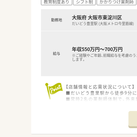
教育制度あり
シフト制
かかりつけ薬剤師
■住宅補助はありませんが、薬
【勤務実態について】
大阪府 大阪市東淀川区
勤務地
■全店舗の平均残業時間は月1
だいどう豊里駅 (大阪メトロ今里筋線)
■年間休日は123日と業界トッ
■産休や育休からの復帰率は10
年収550万円～700万円
給与
※ご経験やご年齢、前職給与を考慮のう
します。
【店舗情報と応需状況について】
■だいどう豊里駅から徒歩9分に
■常時2名の薬剤師体制で、外来
■2020年開局の比較的新しく
【募集背景と求める人物像につい
■欠員補充に伴う急募案件であ
■在宅業務に注力しているため
■入社半年以内の認定薬剤師取