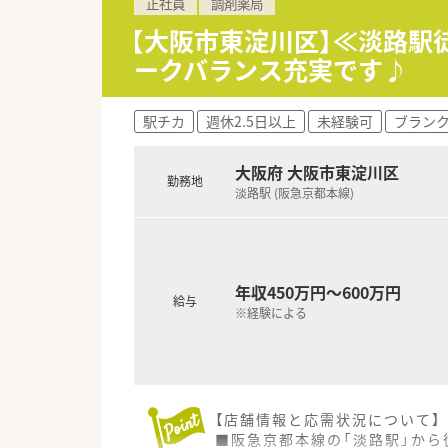
正社員
調剤薬局
【法人特徴について】
■大阪府を中心に10店舗以上
【大阪市東淀川区】≪淡路駅
■共存共栄を経営理念に掲げ、
ークバランス充実です♪
■薬局運営の他に介護職の紹介
駅チカ
週休2.5日以上
未経験可
ブラン
大阪府 大阪市東淀川区
勤務地
淡路駅 (阪急京都本線)
年収450万円～600万円
給与
※経験による
【店舗情報と応需状況について】
■阪急京都本線の「淡路駅」から