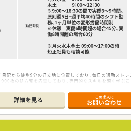
木土 9：00～12：30
※9:00～18:30の間で実働3～9時間、
原則週5日・週平均40時間のシフト勤
務、1ヶ月単位の変形労働時間制
勤務時間
※休憩 実働6時間超の場合45分、実
額
働8時間超の場合60分
※月火水木金土 09:00～17:00の時
短正社員も相談可能
丁目駅から徒歩9分の好立地に位置しており、毎日の通勤ストレ
ら900枚の処方箋を応需しており、専門的なスキルを深く学ぶ
在籍し、施設在宅13件130名と居宅15名の患者様を支える地
この求人に
て】
詳細を見る
お問い合わせ
ですが、在宅件数の急増に伴い体制を強化するため、新しい仲間
転が必須となるため、普通自動車免許をお持ちで運転ができる方
ご相談ください！
ている職場であり、周囲と円滑に連携が取れる明るいお人柄の方