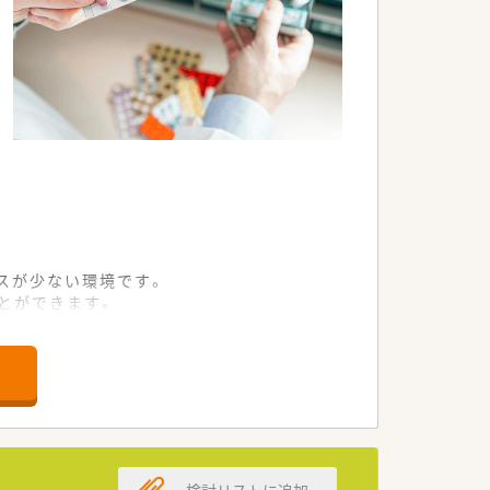
スが少ない環境です。
ことができます。
域密着型の薬局です。
を急募しております。
を歓迎いたします。
を求めています。
検討リストに追加