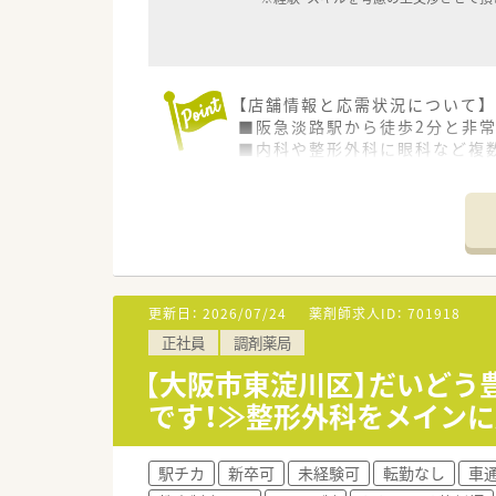
【店舗情報と応需状況について】
■阪急淡路駅から徒歩2分と非
■内科や整形外科に眼科など複数
■2026年秋には同じビル内に
【募集背景と求める人物像につい
■現職の管理薬剤師が異動する
■専門知識も大切ですが何より
■5年以上の調剤経験がある方
更新日：
2026/07/24
薬剤師求人ID：
701918
【法人特徴について】
正社員
調剤薬局
■創業当初から無借金経営を継
■地域密着型の店舗展開を大切
【大阪市東淀川区】だいどう
■管理栄養士による栄養相談会
です！≫整形外科をメインに
【求人情報について】
■想定年収は450万円から52
駅チカ
新卒可
未経験可
転勤なし
車
■昇給は年に1回あり賞与も年