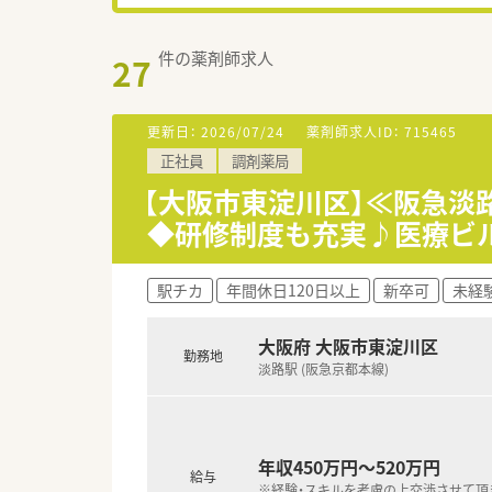
件の薬剤師求人
27
更新日：
2026/07/24
薬剤師求人ID：
715465
正社員
調剤薬局
【大阪市東淀川区】≪阪急淡
◆研修制度も充実♪医療ビ
駅チカ
年間休日120日以上
新卒可
未経
大阪府 大阪市東淀川区
勤務地
淡路駅 (阪急京都本線)
年収450万円～520万円
給与
※経験・スキルを考慮の上交渉させて頂