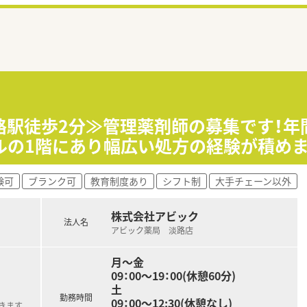
路駅徒歩2分≫管理薬剤師の募集です！年間
ルの1階にあり幅広い処方の経験が積め
験可
ブランク可
教育制度あり
シフト制
大手チェーン以外
株式会社アビック
法人名
アビック薬局 淡路店
月～金
09：00～19：00(休憩60分)
土
勤務時間
09：00～12:30(休憩なし)
きます。