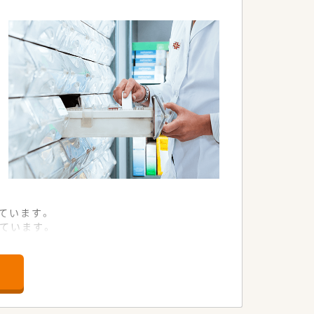
定した収入を得ることが可能です。
プライベートも大切にできる環境です。
るなど非常に休みやすい職場です。
軟に働き続けられる体制が整っています。
ています。
ています。
ています。
求めています。
しています。
集しています。