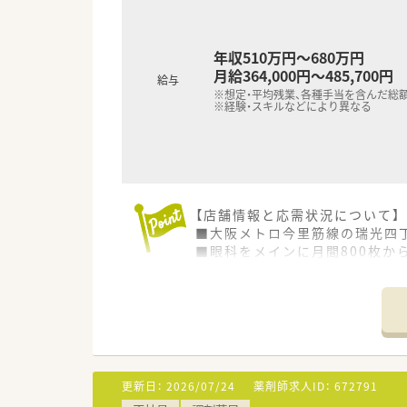
年収510万円～680万円
月給364,000円～485,700円
給与
※想定・平均残業、各種手当を含んだ総
※経験・スキルなどにより異なる
【店舗情報と応需状況について】
■大阪メトロ今里筋線の瑞光四
■眼科をメインに月間800枚か
■薬剤師と医療事務が各4名ずつ
【募集背景と求める人物像につい
■開局したばかりの綺麗な店舗
■在宅訪問業務において車の運
※お車の運転が苦手な方は一度
■若手層が中心となって活躍し
更新日：
2026/07/24
薬剤師求人ID：
672791