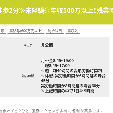
の調剤薬局を展開しており、現在も積極的に店舗数を増やしてい
徒歩2分≫未経験◎年収500万以上！残業
患者様やご家族だけでなく、働く従業員の幸せも大切にする姿勢
事業やクリニック開設のコンサルタント事業など、多角的なビジ
ク可
高給与(600万円以上)
総合科目
高収入
非公開
法人名
月～金8:45~19:00
土曜8:45~17:00
※週平均40時間の変形労働時間制
※休憩：実労働時間が6時間越の場合
勤務時間
45分
実労働時間が8時間越の場合60分
※上記時間の中で1日4~9時間
徒歩わずか2分と、通勤アクセスが非常に便利な薬局です。