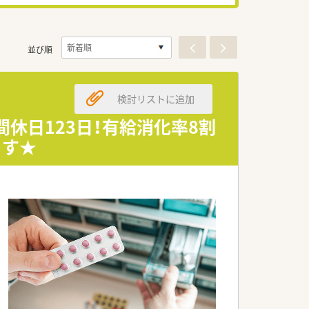
並び順
検討リストに追加
休日123日！有給消化率8割
ます★