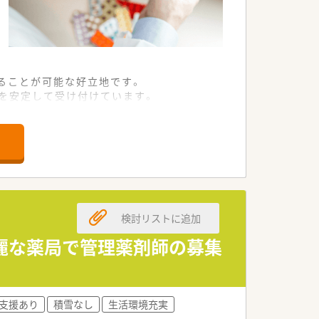
ることが可能な好立地です。
箋を安定して受け付けています。
る環境へと進化を続けています。
新しい仲間を募集しております。
れる協調性のある方を求めています。
取り組める方なら大歓迎の求人です。
検討リストに追加
て長く勤務できる安定企業です。
先して質の高い医療を提供します。
綺麗な薬局で管理薬剤師の募集
談できる健康拠点を構築しています。
て最終的な提示額を決定します。
支援あり
積雪なし
生活環境充実
ップできる給与体系が整っています。