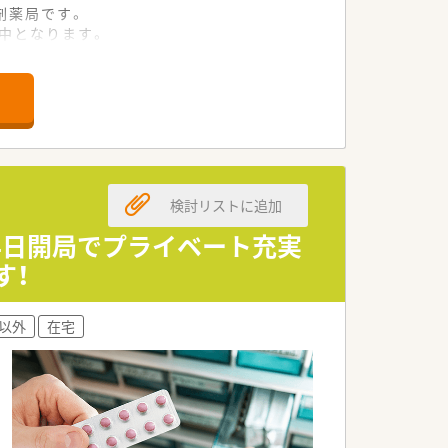
剤薬局です。
中となります。
す。
600万円の範囲で決定します。
与が支給される制度です。
活面から手厚くサポートされます。
検討リストに追加
合わせた働き方が可能となります。
ためプライベートも充実します。
土半日開局でプライベート充実
校を卒業するまで利用できます。
す！
以外
在宅