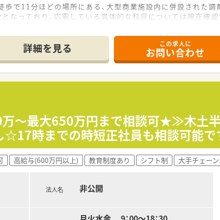
徒歩で11分ほどの場所にある、大型商業施設内に併設された調
枚となっており、応需している具体的な科目については現在確認
び祝日も含めて、毎日09:00から21:00までとなっておりま
この求人に
詳細を見る
お問い合わせ
与はご経験や前職をしっかりと考慮した上で年収450万円から
は5月と7月と12月の年3回支給され、5月は業績連動による賞
て、子女教育手当や住宅助成金などの手当項目が充実しており生
ており、週32時間以上の勤務条件でご自身のライフスタイルに
日確保されており、最大20日間の長期連休を分割して取得できる
00万～最大650万円まで相談可★≫木
が可能であり、復帰率も非常に高く育児時短勤務はお子様が小学
し☆17時までの時短正社員も相談可能で
可
高給与(600万円以上)
教育制度あり
シフト制
大手チェーン
非公開
法人名
月火水金 9：00～18：30