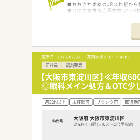
■おおさか東線のJR淡路駅から
■月間の処方箋応需枚数は968
■営業時間は月曜日から日曜日およ
【求人情報について】
■正社員としての募集となり、給
■昇給は年1回3月にあり、賞与
■薬剤師手当や地域手当に加え
更新日：
2026/07/24
薬剤師求人ID：
704905
【勤務実態について】
正社員
調剤薬局
■勤務時間はシフト制を導入し
■年間休日は120日から125
【大阪市東淀川区】≪年収6
■育児休業は最大3年間の取得
◎眼科メイン処方＆OTC少
週32h以上
未経験可
ブランク可
車通勤
大阪府 大阪市東淀川区
勤務地
瑞光四丁目駅 (大阪メトロ今里筋線)