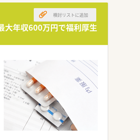
検討リストに追加
しています。
る環境です。
！最大年収600万円で福利厚生
います。