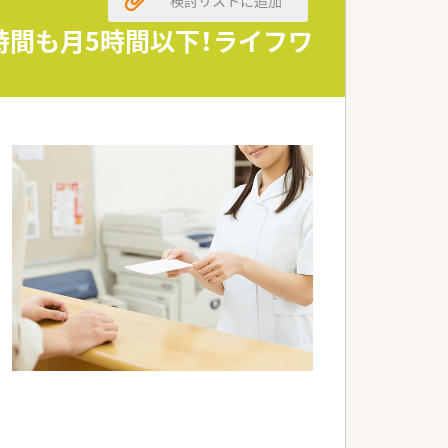
る成長企業です。
時間も月5時間以下！ライフワ
を徹底しています。
ネスを展開しています。