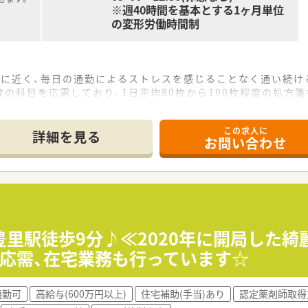
※週40時間を基本とする1ヶ月単位
の変形労働時間制
常に近く、毎日の通勤によるストレスを感じることなく通い続け
の科目を応需しており、1日平均80枚から100枚程度の処方
耳鼻咽喉科が新規開院する予定で、さらに幅広い知識を習得でき
この求人に
て】
詳細を見る
お問い合わせ
ことに伴う欠員補充のため、今後の店舗運営を支えていただける
お人柄を重視しており、周囲と円滑なコミュニケーションが取
を優先しますが、未経験でもフットワークが軽く前向きに業務へ
続しているため財務基盤が非常に強固で、将来にわたって安心し
にしており、無理な拡大はせず信頼できるドクターとのご縁を優
豊里駅徒歩9分♪≪2020年に開局した
や検体測定室の導入など、処方箋がなくても地域住民が気軽に相
応需、在宅業務も行っています☆
0万円となっており、これまでのご経験やスキルを十分に考慮し
通勤可
高給与(600万円以上)
住宅補助(手当)あり
認定薬剤師取得
に2回しっかり支給されるため、目標を持って着実にステップア