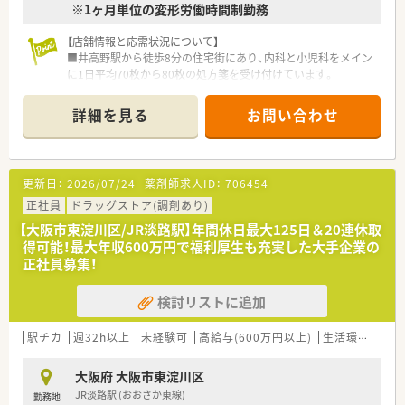
※1ヶ月単位の変形労働時間制勤務
【店舗情報と応需状況について】
■井高野駅から徒歩8分の住宅街にあり、内科と小児科をメイン
に1日平均70枚から80枚の処方箋を受け付けています。
■薬剤師は常時2名から3名体制で、健康サポート薬局の認定を
受けており、地域住民の健康を支える役割を担っています。
詳細を見る
お問い合わせ
■同じ組織内の管理栄養士や看護師と連携しており、多職種との
交流を通じて幅広い知見を得られる魅力的な環境です。
【募集背景と求める人物像について】
更新日：
2026/07/24
薬剤師求人ID：
706454
■さらなるサービス向上を目指した増員募集であり、将来的に管
理薬剤師として活躍したい意欲的な方を急募しています。
正社員
ドラッグストア(調剤あり)
■経験者はもちろん、チャレンジ精神が豊富な方や、チーム医療
【大阪市東淀川区/JR淡路駅】年間休日最大125日＆20連休取
の一員として周囲と協力して動ける方を求めています。
得可能！最大年収600万円で福利厚生も充実した大手企業の
■患者様に寄り添う姿勢を大切にでき、新しい設備や多角的な事
正社員募集！
業展開に興味を持って取り組める方を歓迎いたします。
検討リストに追加
【法人特徴について】
■大阪を中心に11店舗を展開し、訪問看護や卸業など8つの事業
を柱に持つ経営基盤が極めて安定している企業です。
駅チカ
週32h以上
未経験可
高給与(600万円以上)
生活環境充実
■最新の調剤ロボットや無菌室を積極的に導入しており、ICT化
による業務効率化と安全性の向上を追求しています。
大阪府 大阪市東淀川区
■海外事業としてタイやマレーシアにも薬局を展開するなど、国
JR淡路駅 (おおさか東線)
勤務地
内に留まらないグローバルな視野を持つ法人組織です。