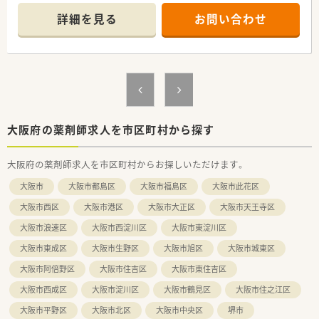
詳細を見る
お問い合わせ
◇こんな法人です◇
■北九州に本部があり、鹿児島や神奈川・東京など関東エリアで
OTC.・調剤薬局合わせて約109店舗を展開しています。
■社員の主体性を大事にしている企業です。風通しの良い社風
で社員のやる気を重視されています。
■調剤薬局以外にドラッグストア、介護事業所、施術所など多角
化経営しておりますので経営基盤も盤石です。
■eラーニングによる資格取得支援も導入しています。
■女性の働く環境への理解のある企業で、産休・育休はもちろ
大阪府の薬剤師求人を市区町村から探す
ん、復帰後の時短勤務制度もございます。
大阪府の薬剤師求人を市区町村からお探しいただけます。
◇こんな方におすすめ◇
■夜の勤務なく週20時間程度の勤務をされたい方！
大阪市
大阪市都島区
大阪市福島区
大阪市此花区
大阪市西区
大阪市港区
大阪市大正区
大阪市天王寺区
大阪市浪速区
大阪市西淀川区
大阪市東淀川区
大阪市東成区
大阪市生野区
大阪市旭区
大阪市城東区
大阪市阿倍野区
大阪市住吉区
大阪市東住吉区
大阪市西成区
大阪市淀川区
大阪市鶴見区
大阪市住之江区
大阪市平野区
大阪市北区
大阪市中央区
堺市