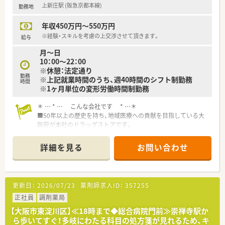
上新庄駅 (阪急京都本線)
勤務地
年収450万円～550万円
※経験・スキルを考慮の上交渉させて頂きます。
給与
月～日
10：00～22：00
※休憩：法定通り
勤務
※上記就業時間のうち、週40時間のシフト制勤務
時間
※1ヶ月単位の変形労働時間制勤務
＊ … * … こんな会社です * …＊
■50年以上の歴史を持ち、地域医療への貢献を目指している大
阪府が本社のドラッグストアです。
■調剤併設店を増やしている、調剤にも強いドラッグストアで
す。
詳細を見る
お問い合わせ
併設店舗ではなく、純粋な調剤薬局も40店舗以上展開してい
ます！20店舗が病院門前の出店です。
■全売上の20％を調剤でカバーできるような経営方針を取って
おり、今後も調剤薬局を新規・併設化で増やしていく為、積極的
更新日：
2026/07/23
薬剤師求人ID：
357255
に薬剤師を募集されています。
医師の訪問診療に同行する形式の在宅医療にも挑戦しており、
正社員
調剤薬局
活躍の場も広いです。
【大阪市東淀川区】≪18時まで◆総合病院門前≫崇禅寺駅か
■非常に離職率が低いため、新卒の20代～60代と幅広いご年齢
ら歩いてすぐ！多岐にわたる科目の処方箋が見れるため、キ
層の方がご活躍中！