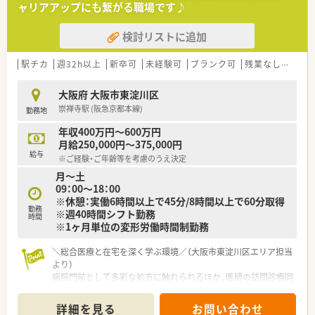
ャリアアップにも繋がる職場です♪
■ラウンダー薬剤師さんが20名以上おり、別でエリアマネージ
ャー様もいるので、急なお休みや急な応援体制などはしっかりと
検討リストに追加
対応を頂けます。
＜ 店舗の特徴・働き方のポイント★ ＞
駅チカ
週32h以上
新卒可
未経験可
ブランク可
残業なし(ほぼなし含む)
■阪急「上新庄駅」が最寄のOTC店舗です。
■残業が発生する場合、残業代は1分単位でつくため、サービス
大阪府 大阪市東淀川区
残業がないよう会社としても取り組まれています。
崇禅寺駅 (阪急京都本線)
勤務地
■20代～50代の様々な年代の方が在籍されており、刺激し合え
る環境が整っております♪
年収400万円～600万円
■カウンセリングに力をいれており、ゆとりをもって患者様対応
月給250,000円～375,000円
が出来る環境を整えています。
給与
※ご経験・ご年齢等を考慮のうえ決定
月～土
＜ 大手ならではの充実の福利厚生！ ＞
09：00～18：00
■社員持株制度、保険関連の割引制度やチケット類やレジャー施
※休憩：実働6時間以上で45分/8時間以上で60分取得
設を法人価格での利用・購入、社員買い物割引など・・・載せ切れな
勤務
※週40時間シフト勤務
いほど多くの福利厚生がございます！
時間
※1ヶ月単位の変形労働時間制勤務
■2か月に一度、本社で疾患別の勉強会を実施！参加は任意です
が、参加される場合は交通費の支給もあります♪
＼総合医療と在宅を深く学ぶ環境／（大阪市東淀川区エリア担当
より）
病院門前として多彩な処方に触れられるほか、医師の訪問診療同
行など一歩踏み込んだ在宅医療にも挑戦でき、確かなスキルアッ
プが叶います。
詳細を見る
お問い合わせ