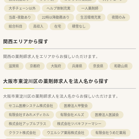
大手チェーン以外
ヘルプ体制充実
一人薬剤師
当直・夜勤あり
22時以降勤務あり
生活環境充実
夜間のみ
総合科目
高収入
在宅
積雪なし
関西エリアから探す
関西の薬剤師求人をエリアからお探しいただけます。
滋賀県
京都府
大阪府
兵庫県
奈良県
和歌山県
大阪市東淀川区の薬剤師求人を法人名から探す
大阪市東淀川区の薬剤師求人を法人名からお探しいただけます。
セコム医療システム株式会社
医療法人甲聖会
有限会社すみれメディカル
有限会社メルズ
医療法人医誠会
株式会社アップルプラス
株式会社ツバキファーマシー
クラフト株式会社
ウエルシア薬局株式会社
有限会社うめだ薬局