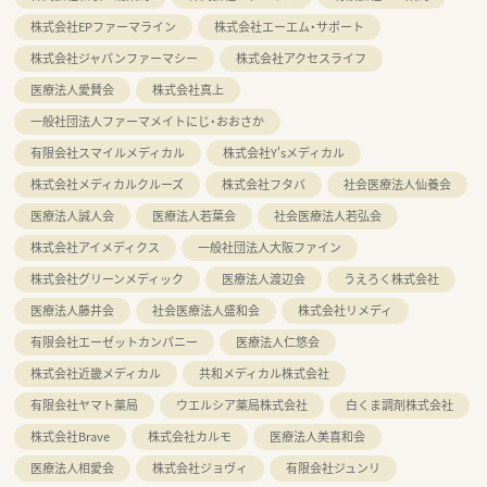
株式会社EPファーマライン
株式会社エーエム・サポート
株式会社ジャパンファーマシー
株式会社アクセスライフ
医療法人愛賛会
株式会社真上
一般社団法人ファーマメイトにじ・おおさか
有限会社スマイルメディカル
株式会社Y'sメディカル
株式会社メディカルクルーズ
株式会社フタバ
社会医療法人仙養会
医療法人誠人会
医療法人若葉会
社会医療法人若弘会
株式会社アイメディクス
一般社団法人大阪ファイン
株式会社グリーンメディック
医療法人渡辺会
うえろく株式会社
医療法人藤井会
社会医療法人盛和会
株式会社リメディ
有限会社エーゼットカンパニー
医療法人仁悠会
株式会社近畿メディカル
共和メディカル株式会社
有限会社ヤマト薬局
ウエルシア薬局株式会社
白くま調剤株式会社
株式会社Brave
株式会社カルモ
医療法人美喜和会
医療法人相愛会
株式会社ジョヴィ
有限会社ジュンリ