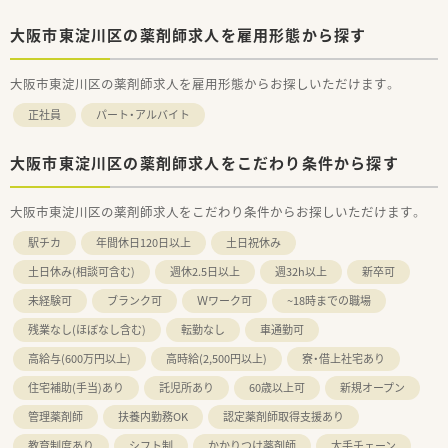
大阪市東淀川区の薬剤師求人を雇用形態から探す
大阪市東淀川区の薬剤師求人を雇用形態からお探しいただけます。
正社員
パート・アルバイト
大阪市東淀川区の薬剤師求人をこだわり条件から探す
大阪市東淀川区の薬剤師求人をこだわり条件からお探しいただけます。
駅チカ
年間休日120日以上
土日祝休み
土日休み(相談可含む)
週休2.5日以上
週32h以上
新卒可
未経験可
ブランク可
Ｗワーク可
~18時までの職場
残業なし(ほぼなし含む)
転勤なし
車通勤可
高給与(600万円以上)
高時給(2,500円以上)
寮・借上社宅あり
住宅補助(手当)あり
託児所あり
60歳以上可
新規オープン
管理薬剤師
扶養内勤務OK
認定薬剤師取得支援あり
教育制度あり
シフト制
かかりつけ薬剤師
大手チェーン