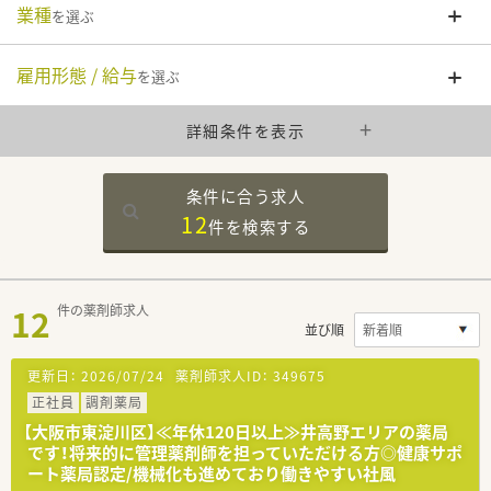
業種
を選ぶ
雇用形態 / 給与
を選ぶ
詳細条件を表示
条件に合う求人
12
件を
検索する
12
件の薬剤師求人
並び順
更新日：
2026/07/24
薬剤師求人ID：
349675
正社員
調剤薬局
【大阪市東淀川区】≪年休120日以上≫井高野エリアの薬局
です！将来的に管理薬剤師を担っていただける方◎健康サポ
ート薬局認定/機械化も進めており働きやすい社風