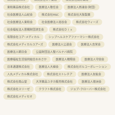
東和薬品株式会社
医療法人敬任会
医療法人西浦会（財団）
社会医療法人山紀会
株式会社M&C
株式会社大阪製薬
社会医療法人東和会
社会医療法人垣谷会
株式会社ウィーズ
社会福祉法人恩賜財団済生会
株式会社Ｄｉｘ
有限会社コア・メディカル
シップヘルスケアファーマシー株式会社
株式会社メディカルユアーズ
医療法人公道会
医療法人吉栄会
医療法人朝日会
公益財団法人聖バルナバ病院
医療福祉生活協同組合おおさか
医療法人穂翔会
医療法人守田会
日本通運株式会社
医療法人大植会
株式会社ガルコーポレーション
人丸メディカル株式会社
株式会社ストレチア
医療法人友紘会
株式会社南山堂
大洋薬品ユタカ販売株式会社
医療法人徳洲会
株式会社スリーゼ
クラフト株式会社
ジョブ・クローバー株式会社
株式会社メディセオ