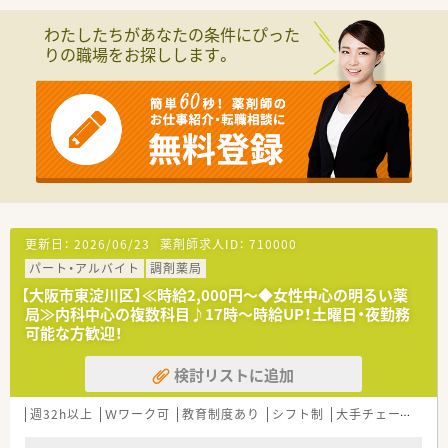
■在宅医療にも積極的に取り組んでおり、医師、ケアマネジャー
や訪問看護師の方々との連携を密にすることでで地域のみなさ
わたしたちがあなたの条件にぴった
まの健康に貢献する方針を掲げている法人です。
りの職場をお探しします。
■最新の調剤機器やICTを全店舗で導入しており、業界のリーデ
ィングカンパニーを目指しています。
■従業員の方々が安心して働ける環境と成長できる環境の提供
に努めています。
■年間休日は115日（うちリフレッシュ休暇最大4日）、有給休暇
も積極的に消化しており、時間調整制度（15分単位）などワーク
ライフバランスも取りやすい環境です。
■在籍している薬剤師の年齢層は30代が中心で、若年層を中心
に活躍されています。もちろん、40代の職員も活躍されておりま
すが、どの店舗も活気があり、闊達なコミュニケーションが取れ
る薬局です。
更新日：
2026/06/23
薬剤師求人ID：
710000
■研修費用は全面的にバックアップします！
パート・アルバイト
調剤薬局
eラーニングなどの研修に関しましては会社でしっかりと負担し
ていただきます。
【大阪市東淀川区】≪時給2,000円～◆女性中心の明るい薬
■年4回、一般常識WEBテストの実施など様々な研修プログラム
局≫内科中心の複数科目♪17時～時給UP！土曜日・夜勤務
がございます。
可能な方歓迎！
■産育休取得実績多数！男性職員も数名取得されています！
検討リストに追加
＼こんな方にオススメ！／
■キャリアを見据えた研修環境が整っている職場を希望される
週32h以上
Ｗワーク可
教育制度あり
シフト制
大手チェーン以外
方
■プライベートも大切にしたい方