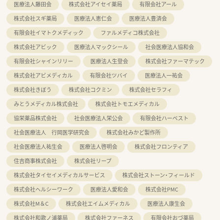
医療法人藤田会
株式会社アイセイ薬局
有限会社アール
株式会社スギ薬局
医療法人恵仁会
医療法人豊済会
有限会社イマトクメディック
ファルメディコ株式会社
株式会社アビック
医療法人マックシール
社会医療法人協和会
有限会社シャインリリー
医療法人生登会
株式会社ファーマテック
株式会社アビメディカル
有限会社ツバイ
医療法人一祐会
株式会社きぼう
株式会社コクミン
株式会社セラフィ
みとうメディカル株式会社
株式会社トモエメディカル
協栄薬品株式会社
社会医療法人栄公会
有限会社ハーベスト
社会医療法人 行岡医学研究会
株式会社みかど製作所
社会医療法人祐生会
医療法人啓明会
株式会社フロンティア
住吉商事株式会社
株式会社リープ
株式会社タイセイメディカルサービス
株式会社ストーン・フィールド
株式会社ヘルシーワーク
医療法人愛和会
株式会社PMC
株式会社M＆C
株式会社エイムメディカル
医療法人康生会
株式会社和歌ノ浦薬局
株式会社ファーネス
有限会社おづ薬局