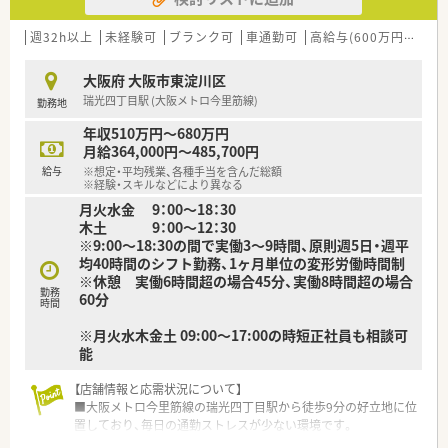
【勤務実態について】
■勤務時間はシフト制を導入しており、週32時間以上の勤務条
週32h以上
未経験可
ブランク可
車通勤可
高給与(600万円以上)
件でご自身のライフスタイルに合わせた働き方が可能となりま
す。
大阪府 大阪市東淀川区
■年間休日は120日から125日確保されており、最大20日間の長
瑞光四丁目駅 (大阪メトロ今里筋線)
勤務地
期連休を分割して取得できるためプライベートも充実します。
■育児休業は最大3年間の取得が可能であり、復帰率も非常に高
年収510万円～680万円
く育児時短勤務はお子様が小学校を卒業するまで利用できま
月給364,000円～485,700円
す。
給与
※想定・平均残業、各種手当を含んだ総額
※経験・スキルなどにより異なる
月火水金 9：00～18：30
木土 9：00～12：30
※9:00～18:30の間で実働3～9時間、原則週5日・週平
均40時間のシフト勤務、1ヶ月単位の変形労働時間制
※休憩 実働6時間超の場合45分、実働8時間超の場合
勤務
60分
時間
※月火水木金土 09:00～17:00の時短正社員も相談可
能
【店舗情報と応需状況について】
■大阪メトロ今里筋線の瑞光四丁目駅から徒歩9分の好立地に位
置しており、毎日の通勤ストレスが少ない環境です。
■眼科をメインに月間800枚から900枚の処方箋を応需してお