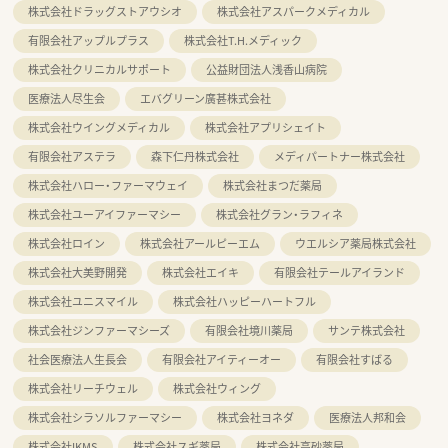
株式会社ドラッグストアウシオ
株式会社アスパークメディカル
有限会社アップルプラス
株式会社T.H.メディック
株式会社クリニカルサポート
公益財団法人浅香山病院
医療法人尽生会
エバグリーン廣甚株式会社
株式会社ウイングメディカル
株式会社アプリシェイト
有限会社アステラ
森下仁丹株式会社
メディパートナー株式会社
株式会社ハロー・ファーマウェイ
株式会社まつだ薬局
株式会社ユーアイファーマシー
株式会社グラン・ラフィネ
株式会社ロイン
株式会社アールピーエム
ウエルシア薬局株式会社
株式会社大美野開発
株式会社エイキ
有限会社テールアイランド
株式会社ユニスマイル
株式会社ハッピーハートフル
株式会社ジンファーマシーズ
有限会社境川薬局
サンテ株式会社
社会医療法人生長会
有限会社アイティーオー
有限会社すばる
株式会社リーチウェル
株式会社ウィング
株式会社シラソルファーマシー
株式会社ヨネダ
医療法人邦和会
株式会社IKMS
株式会社スギ薬局
株式会社高砂薬局