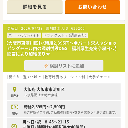
を歓迎いたします。
頑張り次第で高給与も可能！
詳細を見る
お問い合わせ
※お車の運転が苦手な方は一度ご相談ください！
■経験や勤務コースによりますが、経験の少ない方でも500万前
■若手層が中心となって活躍している職場であり、周囲と円滑に連携が取れる
半スタートと業界TOP水準！
を求めています。
■職種や職域に合わせ、豊富な社内研修や外部組織と連携した研
修を用意されています
更新日：
2026/07/23
薬剤師求人ID：
629206
【法人特徴について】
■薬剤師が中心の会社だからこそ活躍できるキャリアパスが多
■大阪府を中心に10店舗以上の調剤薬局を展開しており、現在も積極的に店
種多様に用意されています。
パート・アルバイト
ドラッグストア(調剤あり)
成長企業です。
■店舗拡大に伴い、エリアマネジャーや営業部長等のマネジメン
【大阪市東淀川区】≪時給2,395円～◆パート求人≫ショッ
■共存共栄を経営理念に掲げ、患者様やご家族だけでなく、働く従業員の幸せ
トのポジションも増えます。
ピングモール内の調剤併設DGS 福利厚生充実◎曜日・時
を徹底しています。
■在宅や教育等の専門性を活かせるスペシャリストを目指すこ
間帯により加給あり★
■薬局運営の他に介護職の紹介事業やクリニック開設のコンサルタント事業な
とも可能です。
ネスを展開しています。
■その他にも、管理部門や商品部門等の本社スタッフなど活動領
検討リストに追加
域は多種多様です。
■在宅実施店舗は年々増加しており、在宅医療へもしっかりと関
わる事ができます。
駅チカ
週32h以上
教育制度あり
シフト制
大手チェーン
■育児休暇は3歳まで取得が可能で、時短制度は小学5年生まで
時短勤務ができるよう変更予定です。
大阪府 大阪市東淀川区
■年間休日が120日とワークライフバランスが整っています
JR淡路駅 (おおさか東線)
勤務地
■日用品から常備薬まで、従業員割引制度など嬉しいメリットも
たくさんあります！
時給2,395円～2,500円
※ご経験やご年齢、ご勤務の時間帯・数を考慮のうえ決定致します。
給与
月～日・祝 8：45～21：15
※曜日・時間は応相談（最大40時間）