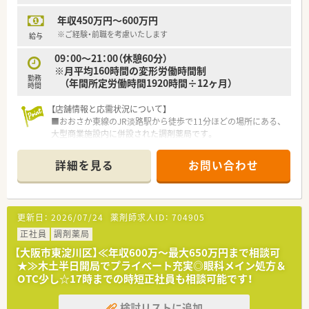
年収450万円～600万円
【求人情報について】
■想定年収は480万円から600万円の間で、これまでのご経験や
※ご経験・前職を考慮いたします
給与
スキルを十分に考慮した上で決定される仕組みです。
09：00～21：00（休憩60分）
■管理薬剤師候補であれば550万円から650万円の提示も可能
※月平均160時間の変形労働時間制
で、40代までの方であれば年収交渉も行えます。
勤務
（年間所定労働時間1920時間÷12ヶ月）
■週32時間勤務の準社員制度も導入されており、ライフスタイ
時間
ルに合わせた多様な働き方を選択できるのも特徴です。
【店舗情報と応需状況について】
■おおさか東線のJR淡路駅から徒歩で11分ほどの場所にある、
大型商業施設内に併設された調剤薬局です。
■月間の処方箋応需枚数は968枚となっており、応需している具
体的な科目については現在確認中となります。
詳細を見る
お問い合わせ
■営業時間は月曜日から日曜日および祝日も含めて、毎日09:00
から21:00までとなっております。
【求人情報について】
更新日：
2026/07/24
薬剤師求人ID：
704905
■正社員としての募集となり、給与はご経験や前職をしっかりと
考慮した上で年収450万円から600万円の範囲で決定します。
正社員
調剤薬局
■昇給は年1回3月にあり、賞与は5月と7月と12月の年3回支給
【大阪市東淀川区】≪年収600万～最大650万円まで相談可
され、5月は業績連動による賞与が支給される制度です。
★≫木土半日開局でプライベート充実◎眼科メイン処方＆
■薬剤師手当や地域手当に加えて、子女教育手当や住宅助成金な
OTC少し☆17時までの時短正社員も相談可能です！
どの手当項目が充実しており生活面から手厚くサポートされま
す。
検討リストに追加