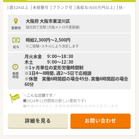
<研修制度充実>
週32h以上
未経験可
ブランク可
高給与(600万円以上)
扶養内勤務OK
■豊富な研修体制があり、認定薬剤師資格は90％の方が取得し
ています。
大阪府 大阪市東淀川区
■認定薬剤師資格以外にも様々な資格を会社負担で取得でき、立
瑞光四丁目駅 (大阪メトロ今里筋線)
勤務地
候補制の海外研修もございます。
時給2,300円～2,500円
<充実した設備>
■積極的な機械化に取り組んでおり、ピッキングシステムはもち
※ご経験・スキルにより決定します
給与
ろんですが、東西調剤ロボットの導入店舗も増やしています。
月火水金 9：00～18：30
■店舗により、一包化の監査システム、無菌室を設置している店
木土 9：00～12：30
舗もございます。
※1ヶ月単位の変形労働時間制
※1日4～8時間、週2～5日で応相談
勤務
<充実の福利厚生>
時間
※休憩 実働6時間超の場合45分、実働8時間超の場合
■産休・育休の制度を利用する社員も多く、時短勤務も小学生の
60分
間も利用可能です。
■年間休日120日以上！役職者の方でも海外旅行に行けるお休み
＼こんな店舗です／
が取得出来る環境ですので、ワークライフバランスも整っていま
■2024年11月開局の新しい薬局です！
す。
■外来だけでなく、在宅や往診同行にも力を入れています。
■地下鉄今里筋線「瑞光四丁目駅」より徒歩9分です！
<こんな方を求めています>
■最新の調剤機器やICTを導入している薬局です
■しっかりと在宅業務を学びたい方
詳細を見る
お問い合わせ
■チャレンジ精神のある方
＼こんな会社です／
■管理薬剤師経験あり、もしくは今後挑戦したい方、大歓迎です
■大阪を中心に8店舗展開している調剤薬局です
♪