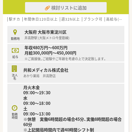
検討リストに追加
駅チカ
年間休日120日以上
週32h以上
ブランク可
高給与(600万円以上)
大阪府 大阪市東淀川区
井高野駅 (大阪メトロ今里筋線)
勤務地
年収480万円～600万円
月給300,000円～450,000円
給与
※ご面接後、ご経験やご年齢を考慮の上で決定致します。
共和メディカル株式会社
法人
あかり薬局 井高野店
名
月火木金
09：00～19：30
水
09：00～18：00
土
09：00～13：00
勤務
時間
※休憩 実働6時間超の場合45分、実働8時間超の場合
60分
※上記開局時間内で週40時間シフト制