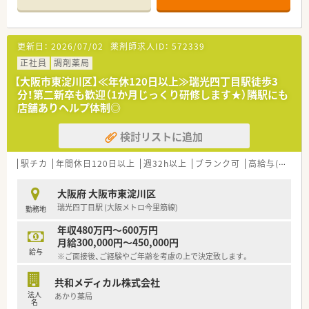
＊------------------------------------------
【店舗情報と応需状況について】
■阪急京都本線の崇禅寺駅から歩いてすぐという抜群の駅チカ
立地にあり、悪天候の日でも毎日の通勤にかかるストレスが非常
更新日：
2026/07/02
薬剤師求人ID：
572339
に少ないです。
■地域を代表する淀川キリスト教病院の門前に構えており、多岐
正社員
調剤薬局
にわたる高度な総合科目の処方箋を1日あたり約50枚応需して
【大阪市東淀川区】≪年休120日以上≫瑞光四丁目駅徒歩3
います。
分！第二新卒も歓迎（1か月じっくり研修します★）隣駅にも
■1,200品目以上の医薬品を採用する面対応の調剤薬局であり、
店舗ありヘルプ体制◎
外来調剤に加えて居宅や施設への丁寧な在宅業務も実施してい
ます。
検討リストに追加
【想定される業務内容】
■処方箋に基づく正確な調剤や入念な監査をはじめ、患者様の健
駅チカ
年間休日120日以上
週32h以上
ブランク可
高給与(600万円以上)
康を支える丁寧な服薬指導や薬歴管理などの業務全般を行いま
す。
大阪府 大阪市東淀川区
■地域の医療機関や介護関係者と密に連携を図りながら、医師の
瑞光四丁目駅 (大阪メトロ今里筋線)
勤務地
訪問診療に直接同行する形式など高度な在宅医療にも携わりま
す。
年収480万円～600万円
■常時3名の薬剤師体制を維持しているため、お互いの業務を複
月給300,000円～450,000円
数名でフォローし合いながら安全に調剤を行うことができま
給与
※ご面接後、ご経験やご年齢を考慮の上で決定致します。
す。
共和メディカル株式会社
【職場環境と雰囲気】
法人
あかり薬局
■大手企業ならではの低い離職率を強みに、店舗には20代の若
名