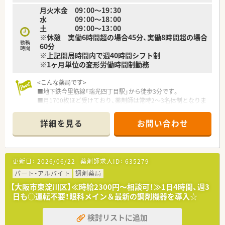
手から60代のベテランまで幅広い世代が和気あいあいと活躍し
月火木金 09：00～19：30
ています。
水 09：00～18：00
■エリアマネージャーのほかに急な応援に対応できるラウンダ
土 09：00～13：00
ーが20名以上在籍しており、急なお休みの際にも安心の体制で
※休憩 実働6時間超の場合45分、実働8時間超の場合
す。
勤務
60分
■経験豊富なベテラン社員が在籍しているため、日常の業務を通
時間
※上記開局時間内で週40時間シフト制
じてお互いに切磋琢磨し合える非常に素晴らしい職場環境で
※1ヶ月単位の変形労働時間制勤務
す。
<こんな薬局です>
■地下鉄今里筋線「瑞光四丁目駅」から徒歩3分です。
■月1700枚ほど受けており、薬剤師は常時2～3名体制となりま
す。
■住宅街の中にあり、面対応が多いです。
詳細を見る
お問い合わせ
<こんな企業様です>
■大阪府を中心に11店舗の調剤薬局を展開しています。
■薬局事業や医薬品販売事業だけでなく、訪問看護事業やセルフ
更新日：
2026/06/22
薬剤師求人ID：
635279
メディケーションを推進する事業なども行っています。
■医薬品メーカーの販売部門が前身の企業ですので、安定性もご
パート・アルバイト
調剤薬局
ざいます。
【大阪市東淀川区】≪時給2300円～相談可！≫1日4時間、週3
■施設調剤やチームを組んでの在宅医療にも積極的に取り組ん
日も○運転不要！眼科メイン＆最新の調剤機器を導入☆
でいます。
■薬剤師は70名在籍していますが、離職率は家庭都合などで2～
検討リストに追加
3％程度となります。