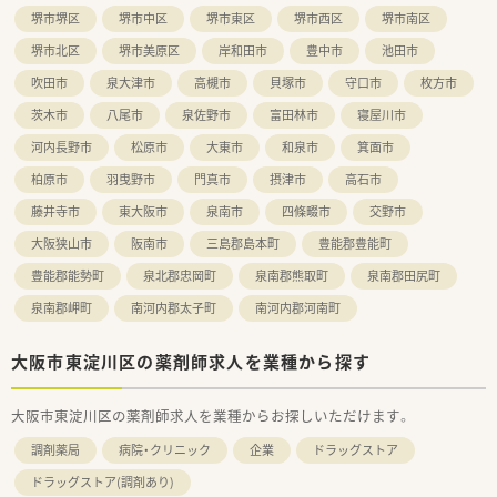
堺市堺区
堺市中区
堺市東区
堺市西区
堺市南区
堺市北区
堺市美原区
岸和田市
豊中市
池田市
吹田市
泉大津市
高槻市
貝塚市
守口市
枚方市
茨木市
八尾市
泉佐野市
富田林市
寝屋川市
河内長野市
松原市
大東市
和泉市
箕面市
柏原市
羽曳野市
門真市
摂津市
高石市
藤井寺市
東大阪市
泉南市
四條畷市
交野市
大阪狭山市
阪南市
三島郡島本町
豊能郡豊能町
豊能郡能勢町
泉北郡忠岡町
泉南郡熊取町
泉南郡田尻町
泉南郡岬町
南河内郡太子町
南河内郡河南町
大阪市東淀川区の薬剤師求人を業種から探す
大阪市東淀川区の薬剤師求人を業種からお探しいただけます。
調剤薬局
病院・クリニック
企業
ドラッグストア
ドラッグストア(調剤あり)