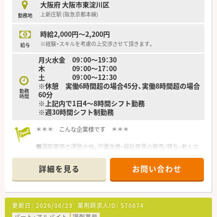
■調剤薬局での業務にチャレンジしてみたい方
大阪府 大阪市東淀川区
■コミュニケーションが活発な職場で働きたい方
上新庄駅 (阪急京都本線)
勤務地
時給2,000円～2,200円
※経験・スキルを考慮の上交渉させて頂きます。
給与
月火水金 09：00～19：30
木 09：00～17：00
土 09：00～12：30
※休憩 実働6時間超の場合45分、実働8時間超の場合
勤務
60分
時間
※上記内で1日4～8時間シフト勤務
※週30時間シフト制勤務
＊＊＊ こんな企業様です ＊＊＊
■調剤薬局の運営の他、介護支援・福祉用具の販売/貸与・老人ホ
ーム運営を行う企業です。
詳細を見る
お問い合わせ
■薬剤師でもある代表を中心に、
心身の健康増進を目指したより良い医療・介護・健康増進サー
ビスの提供を目指します。
更新日：
2026/06/23
薬剤師求人ID：
570874
■年に一度、社長など役職者との個別面談もあり、
風通しのよい社風が魅力のひとつです。
パート・アルバイト
調剤薬局