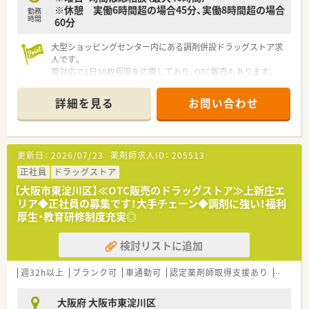
※休憩 実働6時間超の場合45分、実働8時間超の場合
勤務
時間
60分
大型ショッピングセンター内にある調剤併設ドラッグストア求
人です。
面対応で1日30枚程度を応需しており、OTC販売もあります。
幅広い科目に触れる、患者様の相談に乗ることが好きな薬剤師さ
詳細を見る
お問い合わせ
んにおすすめ！
更新日：
2026/07/23
薬剤師求人ID：
205513
正社員
ドラッグストア
【大阪市東淀川区】≪OTC販売のドラッグストア≫上新庄エ
リア◆正社員の募集です！大手チェーン◆調剤に強い！福利
厚生・教育研修制度充実◎
検討リストに追加
週32h以上
ブランク可
車通勤可
認定薬剤師取得支援あり
教育制
大阪府 大阪市東淀川区