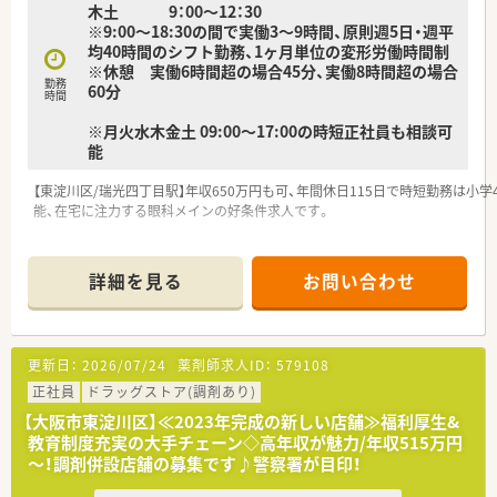
木土 9：00～12：30
※9:00～18:30の間で実働3～9時間、原則週5日・週平
均40時間のシフト勤務、1ヶ月単位の変形労働時間制
※休憩 実働6時間超の場合45分、実働8時間超の場合
勤務
60分
時間
※月火水木金土 09:00～17:00の時短正社員も相談可
能
【東淀川区/瑞光四丁目駅】年収650万円も可、年間休日115日で時短勤務は小
能、在宅に注力する眼科メインの好条件求人です。
━━━━━━━━━━━━━━━━━━━━━━━━━━━━━━━━━━
詳細を見る
お問い合わせ
【求人のポイント】
■＜若手でも高年収＞未経験でも年収500万円から相談可能です。
■＜時短勤務を拡大＞小学4年生の3月まで時短勤務が可能です。
■＜安心の運転支援＞ペーパードライバー講習を会社負担で受講できます。
更新日：
2026/07/24
薬剤師求人ID：
579108
■＜眼科メイン応需＞専門性の高いスキルをじっくり身につけられます。
■＜急募の好条件＞在宅数急増に伴う増員のため今がチャンスです。
正社員
ドラッグストア(調剤あり)
【大阪市東淀川区】≪2023年完成の新しい店舗≫福利厚生&
━━━━━━━━━━━━━━━━━━━━━━━━━━━━━━━━━━
教育制度充実の大手チェーン◇高年収が魅力/年収515万円
～！調剤併設店舗の募集です♪警察署が目印！
＼充実の休日と時短／（東淀川区エリア担当より）
年間休日115日に加え、時短勤務が小学4年生まで使えるため、ご家庭やプラ