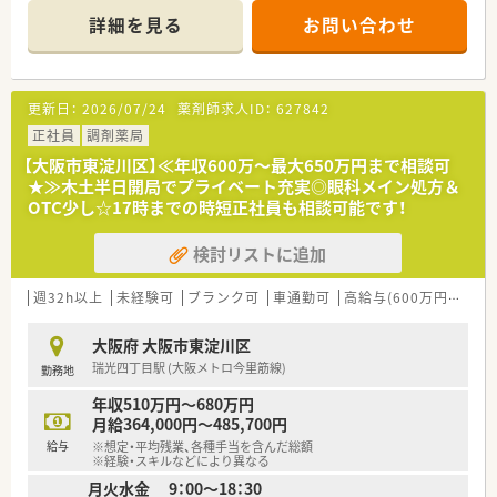
り、専門的なスキルを深く学ぶことができます。
詳細を見る
お問い合わせ
■薬剤師と医療事務が各4名ずつ在籍し、施設在宅13件130名と
居宅15名の患者様を支える地域密着型の薬局です。
【募集背景と求める人物像について】
更新日：
2026/07/24
薬剤師求人ID：
627842
■開局したばかりの綺麗な店舗ですが、在宅件数の急増に伴い体
制を強化するため、新しい仲間を急募しております。
正社員
調剤薬局
■在宅訪問業務において車の運転が必須となるため、普通自動車
【大阪市東淀川区】≪年収600万～最大650万円まで相談可
免許をお持ちで運転ができる方を歓迎いたします。
★≫木土半日開局でプライベート充実◎眼科メイン処方＆
※お車の運転が苦手な方は一度ご相談ください！
OTC少し☆17時までの時短正社員も相談可能です！
■若手層が中心となって活躍している職場であり、周囲と円滑に
連携が取れる明るいお人柄の方を求めています。
検討リストに追加
【法人特徴について】
■大阪府を中心に10店舗以上の調剤薬局を展開しており、現在
週32h以上
未経験可
ブランク可
車通勤可
高給与(600万円以上)
も積極的に店舗数を増やしている成長企業です。
■共存共栄を経営理念に掲げ、患者様やご家族だけでなく、働く
大阪府 大阪市東淀川区
従業員の幸せも大切にする姿勢を徹底しています。
瑞光四丁目駅 (大阪メトロ今里筋線)
勤務地
■薬局運営の他に介護職の紹介事業やクリニック開設のコンサ
ルタント事業など、多角的なビジネスを展開しています。
年収510万円～680万円
月給364,000円～485,700円
給与
※想定・平均残業、各種手当を含んだ総額
※経験・スキルなどにより異なる
月火水金 9：00～18：30