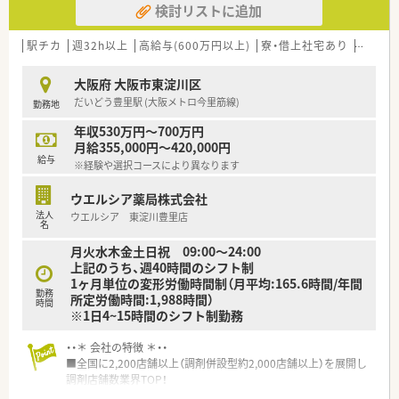
検討リストに追加
長く活躍できます。
＊------------------------------------------＊
＼豊富なキャリア／（東淀川区エリア担当より）
駅チカ
週32h以上
高給与(600万円以上)
寮・借上社宅あり
住宅補
在宅医療のスキルを高められるだけでなく、将来的には人事や経営企画など多
挑戦できる環境です。
大阪府 大阪市東淀川区
＊------------------------------------------＊
だいどう豊里駅 (大阪メトロ今里筋線)
勤務地
＼未経験でも安心／（東淀川区エリア担当より）
手厚い研修や機器導入によりブランクがある方も安心で、若手を中心に助け合
年収530万円～700万円
魅力の職場です。
月給355,000円～420,000円
＊------------------------------------------＊
給与
※経験や選択コースにより異なります
━━━━━━━━━━━━━━━━━━━━━━━━━━━━━━━━━━
ウエルシア薬局株式会社
法人
ウエルシア 東淀川豊里店
【店舗情報と応需状況について】
名
■大阪メトロ今里筋線の瑞光四丁目駅から徒歩9分の好立地に位置しており、
月火水木金土日祝 09:00～24:00
スが少ない環境です。
上記のうち、週40時間のシフト制
■眼科をメインに月間800枚から900枚の処方箋を応需しており、専門的なス
1ヶ月単位の変形労働時間制（月平均:165.6時間/年間
とができます。
勤務
所定労働時間:1,988時間）
■薬剤師と医療事務が各4名ずつ在籍し、施設在宅13件130名と居宅15名の
時間
※1日4~15時間のシフト制勤務
密着型の薬局です。
【募集背景と求める人物像について】
・・＊ 会社の特徴 ＊・・
■開局したばかりの綺麗な店舗ですが、在宅件数の急増に伴い体制を強化する
■全国に2,200店舗以上（調剤併設型約2,000店舗以上）を展開し
を急募しております。
調剤店舗数業界TOP！
■在宅訪問業務において車の運転が必須となるため、普通自動車免許をお持ち
■店舗拡大に伴いキャリアアップできるポジションが多数あり！