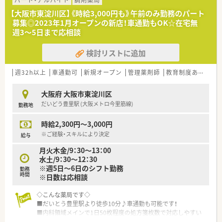
【大阪市東淀川区】《時給3,000円も》午前のみ勤務のパート
募集◎2023年1月オープンの新店！車通勤もOK☆在宅無
週3～5日まで応相談
検討リストに追加
週32h以上
車通勤可
新規オープン
管理薬剤師
教育制度あり
シ
大阪府 大阪市東淀川区
だいどう豊里駅 (大阪メトロ今里筋線)
勤務地
時給2,300円～3,000円
※ご経験・スキルにより決定
給与
月火木金/9：30～13：00
水土/9：30～12：30
※週5日～6日のシフト勤務
勤務
時間
※日数は応相談
◇こんな薬局です◇
■だいとう豊里駅より徒歩10分♪車通勤も可能です！
■内科領域メインで1日50枚程度の処方箋枚数で対応しやすい
です。