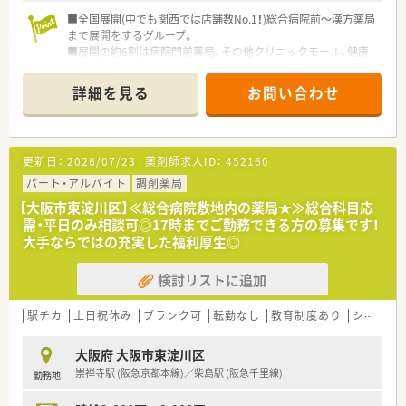
■全国展開(中でも関西では店舗数No.1！)総合病院前～漢方薬局
まで展開をするグループ。
■展開の約6割は病院門前薬局、その他クリニックモール、健康
サポート薬局、在宅専門薬局、漢方専門薬局(グループ会社)と調
剤薬局の全ての形態での展開があります。
詳細を見る
お問い合わせ
■調剤過誤防止の為の監査機器・調剤機器の導入も積極的に行っ
ています。
更新日：
2026/07/23
薬剤師求人ID：
452160
パート・アルバイト
調剤薬局
【大阪市東淀川区】≪総合病院敷地内の薬局★≫総合科目応
需・平日のみ相談可◎17時までご勤務できる方の募集です！
大手ならではの充実した福利厚生◎
検討リストに追加
駅チカ
土日祝休み
ブランク可
転勤なし
教育制度あり
シフト制
大阪府 大阪市東淀川区
崇禅寺駅 (阪急京都本線)／柴島駅 (阪急千里線)
勤務地