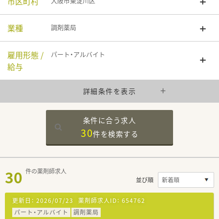
市区町村
大阪市東淀川区
業種
調剤薬局
雇用形態 /
パート・アルバイト
給与
詳細条件を表示
条件に合う求人
30
件を
検索する
30
件の薬剤師求人
並び順
更新日：
2026/07/23
薬剤師求人ID：
654762
パート・アルバイト
調剤薬局