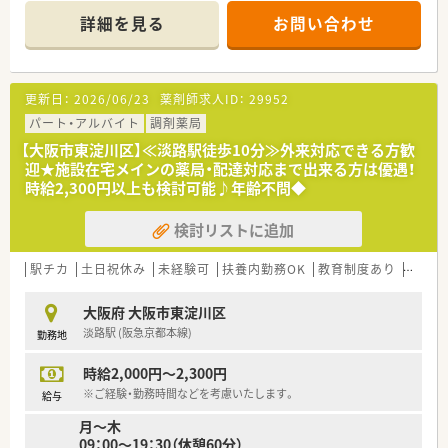
いに対応しております。
詳細を見る
お問い合わせ
■これからの薬局薬剤師を育てていきたい思いが詰まった薬局
です。
更新日：
2026/06/23
薬剤師求人ID：
29952
パート・アルバイト
調剤薬局
【大阪市東淀川区】≪淡路駅徒歩10分≫外来対応できる方歓
迎★施設在宅メインの薬局・配達対応まで出来る方は優遇！
時給2,300円以上も検討可能♪年齢不問◆
検討リストに追加
駅チカ
土日祝休み
未経験可
扶養内勤務OK
教育制度あり
大手チ
大阪府 大阪市東淀川区
淡路駅 (阪急京都本線)
勤務地
時給2,000円～2,300円
※ご経験・勤務時間などを考慮いたします。
給与
月～木
09：00～19：30（休憩60分）