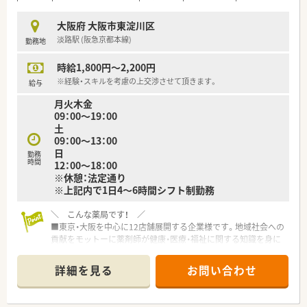
大阪府 大阪市東淀川区
淡路駅 (阪急京都本線)
勤務地
時給1,800円～2,200円
※経験・スキルを考慮の上交渉させて頂きます。
給与
月火木金
09：00～19：00
土
09：00～13：00
日
勤務
時間
12：00～18：00
※休憩：法定通り
※上記内で1日4～6時間シフト制勤務
＼ こんな薬局です！ ／
■東京・大阪を中心に12店舗展開する企業様です。地域社会への
貢献をモットーに薬剤師が健康・医療・福祉に関する知識を身に
つけることで、患者様へ質の高いサービスを提供している薬局で
す。
詳細を見る
お問い合わせ
■面対応の薬局がほとんどですが、機械化が進んでおり、調剤過
誤対策も万全です。
■個人の努力が勤務条件や評価に影響しやすい環境です！頑張り