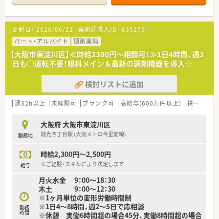
誤対策も万全です。
■個人の努力が勤務条件や評価に影響しやすい環境です！頑張り
がしっかり評価に繋がります★
更新日：
2026/06/22
薬剤師求人ID：
635279
パート・アルバイト
調剤薬局
【大阪市東淀川区】≪時給2300円～相談可！≫1日4時間、週3
日も○運転不要！眼科メイン＆最新の調剤機器を導入☆
検討リストに追加
週32h以上
未経験可
ブランク可
高給与(600万円以上)
扶養内勤務OK
大阪府 大阪市東淀川区
瑞光四丁目駅 (大阪メトロ今里筋線)
勤務地
時給2,300円～2,500円
※ご経験・スキルにより決定します
給与
月火水金 9：00～18：30
木土 9：00～12：30
※1ヶ月単位の変形労働時間制
※1日4～8時間、週2～5日で応相談
勤務
時間
※休憩 実働6時間超の場合45分、実働8時間超の場合