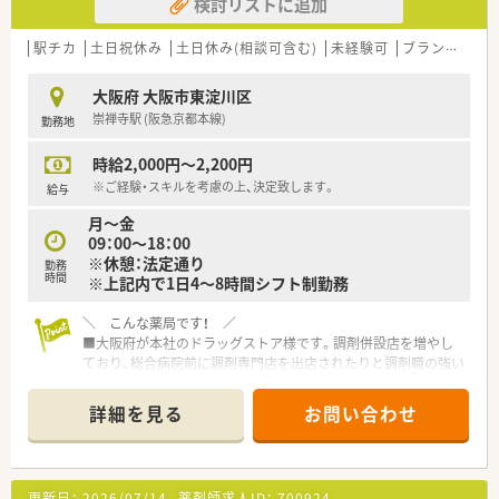
検討リストに追加
対応を頂けます。
＜ コンサルタントおすすめポイント★ ＞
駅チカ
土日祝休み
土日休み(相談可含む)
未経験可
ブランク可
■2022年2月に総合病院の敷地内に開局した調剤専門店舗で
す。弊社では開局時のオープニングスタッフさんのご紹介実績
大阪府 大阪市東淀川区
が3名分あり、どの方も非常に穏やかでお人柄の素敵な方々で
崇禅寺駅 (阪急京都本線)
勤務地
す！
■残業が発生する場合、残業代は1分単位でつくため、サービス
時給2,000円～2,200円
残業がないよう会社としても取り組まれています。
■1階を待合室・2階を調剤室として分けており、基本的には1階
※ご経験・スキルを考慮の上、決定致します。
給与
での投薬がメインのお仕事です。調剤薬局でのご経験がある方
月～金
は問題なくご対応いただけるお仕事内容なのでご安心ください
09：00～18：00
♪2階から1階へのお薬の受け渡しはベルトコンベアで対応して
※休憩：法定通り
勤務
いますので、階段の上り下りの必要はありません。
時間
※上記内で1日4～8時間シフト制勤務
■カウンセリングに力をいれており、ゆとりをもって患者様対応
が出来る環境を整えています。
＼ こんな薬局です！ ／
■大阪府が本社のドラッグストア様です。調剤併設店を増やし
＜ 大手ならではの充実の福利厚生！ ＞
ており、総合病院前に調剤専門店を出店されたりと調剤職の強い
■社員持株制度、保険関連の割引制度やチケット類やレジャー施
社風です。
設を法人価格での利用・購入、社員買い物割引など・・・載せ切れな
■実際に調剤併設店舗ではなく、純粋な調剤薬局が40店舗以上！
いほど多くの福利厚生がございます！
詳細を見る
お問い合わせ
20店舗が病院門前の出店です。
■2か月に一度、本社で疾患別の勉強会を実施！参加は任意です
■全売上の20％を調剤でカバーできるような経営方針を取って
が、参加される場合は交通費の支給もあります♪
おり、今後も調剤薬局店舗を新規・併設化で増やしていく為、積
極的に薬剤師を募集されています。医師の訪問診療に同行する
更新日：
2026/07/14
薬剤師求人ID：
700924