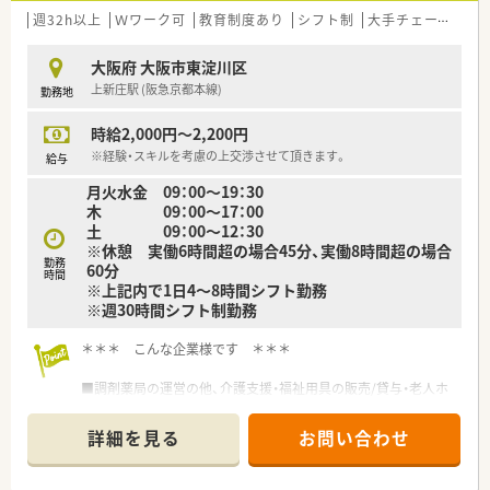
■2022年2月に総合病院の敷地内に開局した調剤専門店舗で
週32h以上
Ｗワーク可
教育制度あり
シフト制
大手チェーン以外
す。弊社では開局時のオープニングスタッフさんのご紹介実績
が3名分あり、どの方も非常に穏やかでお人柄の素敵な方々で
大阪府 大阪市東淀川区
す！
上新庄駅 (阪急京都本線)
勤務地
■残業が発生する場合、残業代は1分単位でつくため、サービス
残業がないよう会社としても取り組まれています。
時給2,000円～2,200円
■1階を待合室・2階を調剤室として分けており、基本的には1階
での投薬がメインのお仕事です。調剤薬局でのご経験がある方
※経験・スキルを考慮の上交渉させて頂きます。
給与
は問題なくご対応いただけるお仕事内容なのでご安心ください
月火水金 09：00～19：30
♪2階から1階へのお薬の受け渡しはベルトコンベアで対応して
木 09：00～17：00
いますので、階段の上り下りの必要はありません。
土 09：00～12：30
■カウンセリングに力をいれており、ゆとりをもって患者様対応
※休憩 実働6時間超の場合45分、実働8時間超の場合
が出来る環境を整えています。
勤務
60分
時間
※上記内で1日4～8時間シフト勤務
＜ 大手ならではの充実の福利厚生！ ＞
※週30時間シフト制勤務
■社員持株制度、保険関連の割引制度やチケット類やレジャー施
設を法人価格での利用・購入、社員買い物割引など・・・載せ切れな
＊＊＊ こんな企業様です ＊＊＊
いほど多くの福利厚生がございます！
■2か月に一度、本社で疾患別の勉強会を実施！参加は任意です
■調剤薬局の運営の他、介護支援・福祉用具の販売/貸与・老人ホ
が、参加される場合は交通費の支給もあります♪
ーム運営を行う企業です。
詳細を見る
お問い合わせ
■薬剤師でもある代表を中心に、
心身の健康増進を目指したより良い医療・介護・健康増進サー
ビスの提供を目指します。