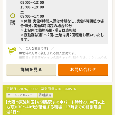
09：00～13：00
15：00～19：00
土
09：00～17：00
※休憩：実働6時間未満は休憩なし、実働6時間超の場
勤務
時間
合45分、実働8時間超の場合60分
※上記内で勤務時間・曜日は応相談
※夜勤務は週1～2回、土曜は月2回程度お願いいたし
ます。
＼ こんな薬局です！ ／
■地域の方々に親しまれる個人薬局です。
■隣接する医院がメイン応需先ですが、駅から近いこともあり広
域科目を取り扱っています。バランス良く経験を積むことがで
きます！
詳細を見る
お問い合わせ
更新日：
2026/06/18
薬剤師求人ID：
360576
パート・アルバイト
調剤薬局
【大阪市東淀川区】≪淡路駅すぐ◆パート時給2,000円以上
も可≫30～40代が活躍する職場 17時までの相談可能
週4日～