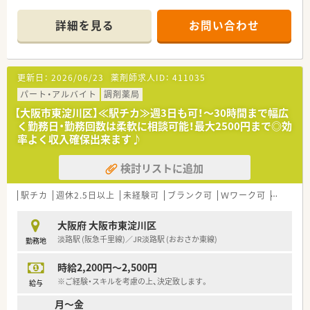
■施設在宅に特化しており外来対応はほぼなく、1日あたりの処
方箋は0枚から5枚程度と少なめです。
詳細を見る
お問い合わせ
■薬剤師は常勤1名とパート1名、派遣1名で構成され、事務員2名
の手厚いサポートがあります。
【募集背景と求める人物像について】
更新日：
2026/06/23
薬剤師求人ID：
411035
■現職の管理薬剤師が産休に入るため、店舗運営を担ってくださ
る方を急募しております。
パート・アルバイト
調剤薬局
■管理薬剤師の経験は問いませんが、周囲のスタッフと協力しな
【大阪市東淀川区】≪駅チカ≫週3日も可！～30時間まで幅広
がら柔軟に対応できる方を求めます。
く勤務日・勤務回数は柔軟に相談可能！最大2500円まで◎効
■施設在宅の割合が高いため、ご高齢の患者様一人ひとりに寄り
率よく収入確保出来ます♪
添った丁寧な対応ができる方は歓迎です。
検討リストに追加
【法人特徴について】
■大阪市内に2店舗を展開しており、グループ法人で介護施設も
運営しているため経営基盤は安定しています。
駅チカ
週休2.5日以上
未経験可
ブランク可
Ｗワーク可
転勤なし
■非薬剤師の代表は現場の判断を尊重するボトムアップの社風
を大切にしており、働きやすい環境です。
大阪府 大阪市東淀川区
■自社施設との連携が非常にスムーズであり、急な呼び出しや休
淡路駅 (阪急千里線)／JR淡路駅 (おおさか東線)
勤務地
日出勤が発生しにくい体制を整えています。
時給2,200円～2,500円
※ご経験・スキルを考慮の上、決定致します。
給与
月～金