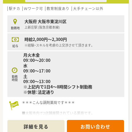
駅チカ
Ｗワーク可
教育制度あり
大手チェーン以外
大阪府 大阪市東淀川区
上新庄駅 (阪急京都本線)
勤務地
時給2,000円～2,300円
※経験・スキルを考慮の上交渉させて頂きます。
給与
月火木金
09：00～20：00
水
09：00～17：00
土
勤務
時間
09：00～13：00
※上記内で1日4～8時間シフト制勤務
※休憩：法定通り
＊＊＊こんな調剤薬局です＊＊＊
■大阪市内で2店舗展開されている薬局です。
駅からの距離も近く通勤便利です。
詳細を見る
お問い合わせ
■アットホームな社風で10年以上ご活躍の社員さまもいらっし