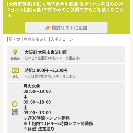
【大阪市東淀川区】≪地下鉄今里筋線・駅近3分≫平日のみ週
2日から相談可能！午前のみのご就業の方もご相談ください
★
検討リストに追加
駅チカ
教育制度あり
大手チェーン
大阪府 大阪市東淀川区
だいどう豊里駅 (大阪メトロ今里筋線)
勤務地
時給1,800円～2,200円
※ご経験や勤務地、スキル等による
給与
月火水金
09：00～19：00
木
09：00～18：00
土
勤務
09：00～13：00
時間
※週30時間～シフト勤務
※上記内で1日4～8時間シフト制勤務
※休憩：法定通り