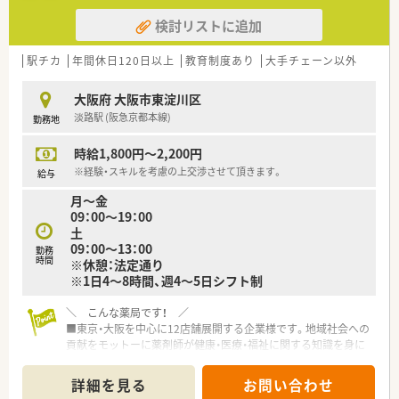
検討リストに追加
駅チカ
年間休日120日以上
教育制度あり
大手チェーン以外
大阪府 大阪市東淀川区
淡路駅 (阪急京都本線)
勤務地
時給1,800円～2,200円
※経験・スキルを考慮の上交渉させて頂きます。
給与
月～金
09：00～19：00
土
09：00～13：00
勤務
時間
※休憩：法定通り
※1日4～8時間、週4～5日シフト制
＼ こんな薬局です！ ／
■東京・大阪を中心に12店舗展開する企業様です。地域社会への
貢献をモットーに薬剤師が健康・医療・福祉に関する知識を身に
つけることで、患者様へ質の高いサービスを提供している薬局で
す。
詳細を見る
お問い合わせ
■面対応の薬局がほとんどですが、機械化が進んでおり、調剤過