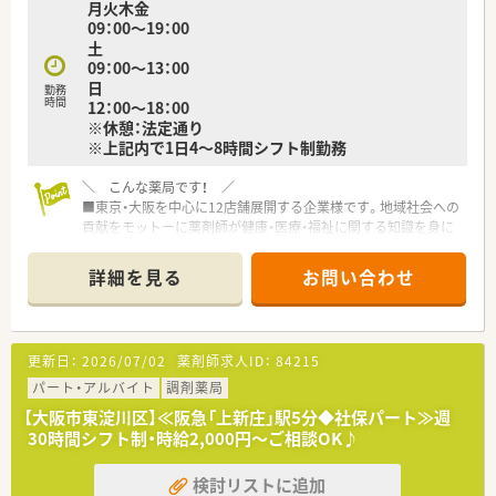
月火木金
09：00～19：00
土
09：00～13：00
日
勤務
時間
12：00～18：00
※休憩：法定通り
※上記内で1日4～8時間シフト制勤務
＼ こんな薬局です！ ／
■東京・大阪を中心に12店舗展開する企業様です。地域社会への
貢献をモットーに薬剤師が健康・医療・福祉に関する知識を身に
つけることで、患者様へ質の高いサービスを提供している薬局で
す。
詳細を見る
お問い合わせ
■面対応の薬局がほとんどですが、機械化が進んでおり、調剤過
誤対策も万全です。
■個人の努力が勤務条件や評価に影響しやすい環境です！頑張り
がしっかり評価に繋がります★
更新日：
2026/07/02
薬剤師求人ID：
84215
パート・アルバイト
調剤薬局
【大阪市東淀川区】≪阪急「上新庄」駅5分◆社保パート≫週
30時間シフト制・時給2,000円～ご相談OK♪
検討リストに追加