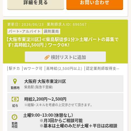
詳細を見る
お問い合わせ
■長く勤務されている方がほとんどです。
更新日：
2026/06/23
薬剤師求人ID：
696567
パート・アルバイト
調剤薬局
【大阪市東淀川区】≪柴島駅徒歩1分≫土曜パートの募集で
す！高時給2,500円♪ワークOK！
検討リストに追加
駅チカ
Ｗワーク可
高時給(2,500円以上)
認定薬剤師取得支援あり
大阪府 大阪市東淀川区
柴島駅 (阪急千里線)
勤務地
時給2,200円～2,500円
※経験・スキルを考慮の上交渉させて頂きます。
給与
土曜9:00~13:00（休憩なし）
※月3回からご相談可能
勤務
※基本は土曜のみだが土曜＋平日は応相談
時間