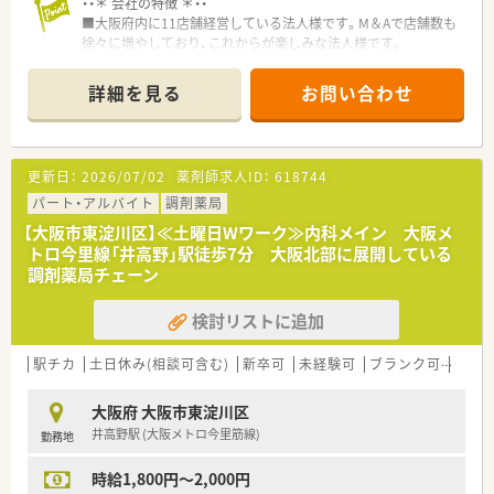
・・＊ 会社の特徴 ＊・・
■大阪府内に11店舗経営している法人様です。M＆Aで店舗数も
徐々に増やしており、これからが楽しみな法人様です。
■地域のクリニックからの処方箋に基づいた調剤事業を主とし
ながら、自社製剤のインターネット販売も手掛けており、幅広い
詳細を見る
お問い合わせ
層の患者に健康をお届けできる運営をおこなっておられます。
■代表は50代前半の薬剤師様で、社長自ら現場に立って患者様
の対応をしており、従業員の方へ理解がございます。
■どの店舗も小規模ながら、様々な医療機関からの処方を扱い、
更新日：
2026/07/02
薬剤師求人ID：
618744
地域の皆様から信頼されている風通しの良い環境です。
■在宅業務にも注力しており、今後は人員を増員しながら地域か
パート・アルバイト
調剤薬局
らの在宅依頼に柔軟に対応できる環境づくりをしたいとの考え
【大阪市東淀川区】≪土曜日Wワーク≫内科メイン 大阪メ
をお持ちでございます。
トロ今里線「井高野」駅徒歩7分 大阪北部に展開している
■1店舗当たりの人員は多くありませんが、ヘルプ等で希望休を
調剤薬局チェーン
取得しやすい制度を設けております。
検討リストに追加
・・＊ 店舗の特徴 ＊・・
■JR東淀川駅より徒歩1分の立地！
■内科メインで耳鼻科や広域からも処方箋を受け付けています！
駅チカ
土日休み(相談可含む)
新卒可
未経験可
ブランク可
Ｗワ
■ベテランの管理薬剤師が常駐しています。
大阪府 大阪市東淀川区
・・＊ こんな方にもオススメ！ ＊・・
井高野駅 (大阪メトロ今里筋線)
勤務地
■子育て世代のママさん薬剤師の方から還暦を迎えた方まで幅
広くお勧めです。
時給1,800円～2,000円
■ベテラン薬剤師さんが在籍していますのでブランクがあり方