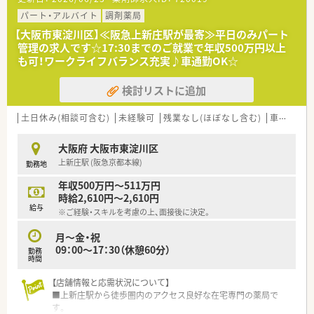
パート・アルバイト
調剤薬局
【大阪市東淀川区】≪阪急上新庄駅が最寄≫平日のみパート
管理の求人です☆17:30までのご就業で年収500万円以上
も可！ワークライフバランス充実♪車通勤OK☆
検討リストに追加
土日休み(相談可含む)
未経験可
残業なし(ほぼなし含む)
車通勤可
大阪府 大阪市東淀川区
上新庄駅 (阪急京都本線)
勤務地
年収500万円～511万円
時給2,610円～2,610円
給与
※ご経験・スキルを考慮の上、面接後に決定。
月～金・祝
09：00～17：30（休憩60分）
勤務
時間
【店舗情報と応需状況について】
■上新庄駅から徒歩圏内のアクセス良好な在宅専門の薬局で
す。