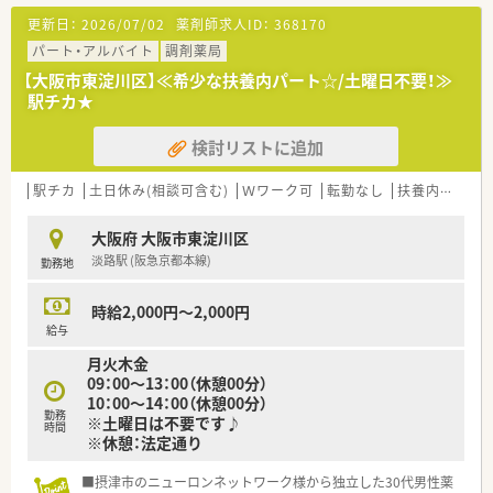
がしっかり評価に繋がります★
更新日：
2026/07/02
薬剤師求人ID：
368170
パート・アルバイト
調剤薬局
【大阪市東淀川区】≪希少な扶養内パート☆/土曜日不要！≫
駅チカ★
検討リストに追加
駅チカ
土日休み(相談可含む)
Ｗワーク可
転勤なし
扶養内勤務OK
大阪府 大阪市東淀川区
淡路駅 (阪急京都本線)
勤務地
時給2,000円～2,000円
給与
月火木金
09：00～13：00（休憩00分）
10：00～14：00（休憩00分）
勤務
※土曜日は不要です♪
時間
※休憩：法定通り
■摂津市のニューロンネットワーク様から独立した30代男性薬