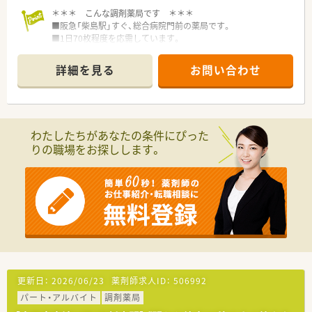
＊＊＊ こんな調剤薬局です ＊＊＊
■阪急「柴島駅」すぐ、総合病院門前の薬局です。
■1日70枚程度を応需しています。
＊＊＊ こんな会社です ＊＊＊
詳細を見る
お問い合わせ
◆大阪・兵庫を中心に、地域に信頼されるかかりつけ薬局を展開
しています。
◆経験豊富な薬剤師を揃え、大学病院・官公立病院など、大型総
合病院からの処方箋を多く取り扱います。
わたしたちがあなたの条件にぴった
りの職場をお探しします。
更新日：
2026/06/23
薬剤師求人ID：
506992
パート・アルバイト
調剤薬局