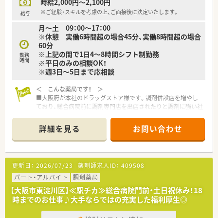
時給2,000円～2,100円
※ご経験・スキルを考慮の上、ご面接後に決定いたします。
給与
月～土 09：00～17：00
※休憩 実働6時間超の場合45分、実働8時間超の場合
60分
※上記の間で1日4～8時間シフト制勤務
勤務
時間
※平日のみの相談OK！
※週3日～5日まで応相談
＜ こんな薬局です！ ＞
■大阪府が本社のドラッグストア様です。調剤併設店を増やし
ており、総合病院前に調剤専門店を出店されたりと調剤に強い社
風です。
■実際に調剤併設店舗ではなく、純粋な調剤薬局が40店舗以上！
詳細を見る
お問い合わせ
20店舗が病院門前の出店です。
■全売上の20％を調剤でカバーできるような経営方針を取って
おり、今後も調剤薬局店舗を新規・併設化で増やしていく為、積
極的に薬剤師を募集されています。医師の訪問診療に同行する
更新日：
2026/07/23
薬剤師求人ID：
409508
形式の在宅医療にも挑戦しており、活躍の場も広いです。
■非常に離職率が低いため、新卒の20代～60代と幅広いご年齢
パート・アルバイト
調剤薬局
層の方がご活躍中！平均年齢も他のドラッグストア企業よりも高
【大阪市東淀川区】≪駅チカ≫総合病院門前・土日祝休み！18
めの印象です。
時までのお仕事♪大手ならではの充実した福利厚生◎
■ラウンダー薬剤師さんが20名以上おり、別でエリアマネージ
ャー様もいるので、急なお休みや急な応援体制などはしっかりと