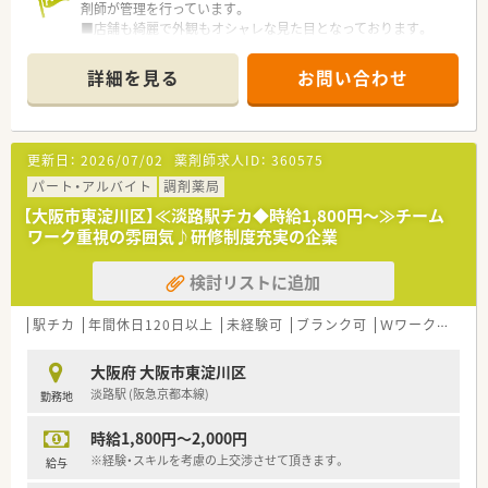
剤師が管理を行っています。
■店舗も綺麗で外観もオシャレな見た目となっております。
■全体的な雰囲気は、アットホームな雰囲気があります。
■クリニックとのマンツーマン薬局が殆どで、クリニックとの信
詳細を見る
お問い合わせ
頼関係があり、疑義照会や連携などがやりやすい環境です。
更新日：
2026/07/02
薬剤師求人ID：
360575
パート・アルバイト
調剤薬局
【大阪市東淀川区】≪淡路駅チカ◆時給1,800円～≫チーム
ワーク重視の雰囲気♪研修制度充実の企業
検討リストに追加
駅チカ
年間休日120日以上
未経験可
ブランク可
Ｗワーク可
教
大阪府 大阪市東淀川区
淡路駅 (阪急京都本線)
勤務地
時給1,800円～2,000円
※経験・スキルを考慮の上交渉させて頂きます。
給与