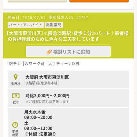
ゃいます。
仲のいい雰囲気が魅力です！
更新日：
2026/07/02
薬剤師求人ID：
10797
■正社員より時間をセーブして働きたいという方におすすめ≪
週30時間・社保パート≫の募集です。
パート・アルバイト
調剤薬局
【大阪市東淀川区】≪阪急淡路駅・徒歩１分≫パート♪患者様
の負担軽減のために色々な工夫をしています
検討リストに追加
駅チカ
Ｗワーク可
大手チェーン以外
大阪府 大阪市東淀川区
淡路駅 (阪急京都本線)
勤務地
時給2,000円～2,000円
※ご経験に応じ決定致します
給与
月火水木金
09：00～20：00
土
09：00～13：00
勤務
※休憩：法定通り
時間