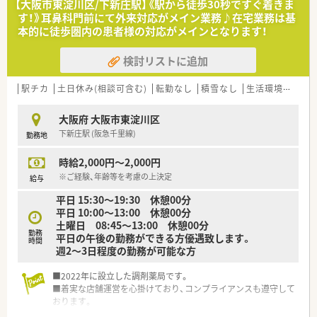
【大阪市東淀川区/下新庄駅】《駅から徒歩30秒ですぐ着きま
す！》耳鼻科門前にて外来対応がメイン業務♪在宅業務は基
本的に徒歩圏内の患者様の対応がメインとなります！
検討リストに追加
駅チカ
土日休み(相談可含む)
転勤なし
積雪なし
生活環境充実
大阪府 大阪市東淀川区
下新庄駅 (阪急千里線)
勤務地
時給2,000円～2,000円
※ご経験、年齢等を考慮の上決定
給与
平日 15:30～19:30 休憩00分
平日 10:00～13:00 休憩00分
土曜日 08:45～13:00 休憩00分
勤務
平日の午後の勤務ができる方優遇致します。
時間
週2～3日程度の勤務が可能な方
■2022年に設立した調剤薬局です。
■着実な店舗運営を心掛けており、コンプライアンスも遵守して
おります。
■患者様ファーストにてすべてのカードや電子マネーでの支払