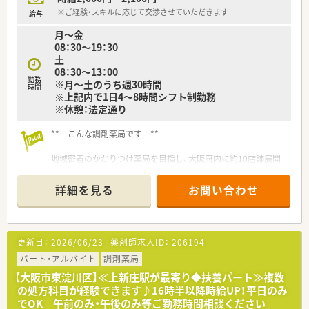
※ご経験・スキルに応じて交渉させていただきます
給与
月～金
08：30～19：30
土
08：30～13：00
勤務
※月～土のうち週30時間
時間
※上記内で1日4～8時間シフト制勤務
※休憩：法定通り
** こんな調剤薬局です **
地域密着のかかりつけ薬局を目指し、大阪府内に約10店舗展開
しています。
一人ひとりがスキルアップルできる環境を作り、地域医療への貢
詳細を見る
お問い合わせ
献を目指しています。
認定薬剤師の資格取得支援制度、取得後の報奨金制度など、
がんばる社員を会社もバックアップ！
更新日：
2026/06/23
薬剤師求人ID：
206194
年2回の納涼会・忘年会等の行事も設けるなど、店舗間の交流も
行っています。
パート・アルバイト
調剤薬局
【大阪市東淀川区】≪上新庄駅が最寄り◆扶養パート≫複数
今回募集の店舗は、施設調剤や在宅医療（個人）にも積極的に取り
の処方科目が経験できます♪16時半以降時給UP！平日のみ
組んでいます。
でOK 午前のみ・午後のみ等ご勤務時間相談ください
取扱い医薬品数約1,700種類、1日150枚以上を応需しながら