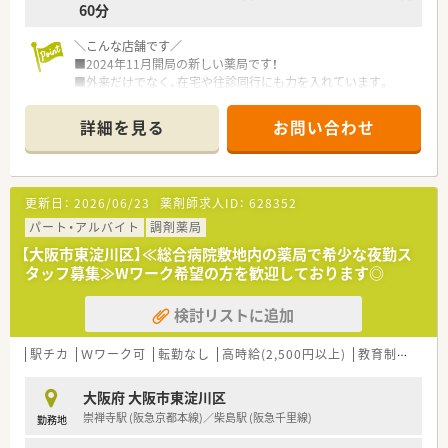
60分
＼こんな店舗です／
■2024年11月開局の新しい薬局です！
■外来だけでなく、在宅や往診同行にも力を入れています。
■地下鉄今里筋線「瑞光四丁目駅」より徒歩9分です！
■最新の調剤機器やICTを導入している薬局です
詳細を見る
お問い合わせ
＼こんな会社です／
■大阪を中心に8店舗展開している調剤薬局です
■在宅医療にも積極的に取り組んでおり、医師、ケアマネジャー
更新日：
2026/06/23
薬剤師求人ID：
628352
や訪問看護師の方々との連携を密にすることでで地域のみなさ
まの健康に貢献する方針を掲げている法人です。
パート・アルバイト
調剤薬局
■最新の調剤機器やICTを全店舗で導入しており、業界のリーデ
【大阪市東淀川区】≪総合病院敷地内の薬局で希少な夜勤ス
ィングカンパニーを目指しています。
タッフ募集≫Wワーク希望の方を歓迎しております◎
■従業員の方々が安心して働ける環境と成長できる環境の提供
に努めています。
検討リストに追加
■年間休日は115日（うちリフレッシュ休暇最大4日）、有給休暇
も積極的に消化しており、時間調整制度（15分単位）などワーク
ライフバランスも取りやすい環境です。
駅チカ
Ｗワーク可
転勤なし
高時給(2,500円以上)
教育制度あり
■在籍している薬剤師の年齢層は30代が中心で、若年層を中心
に活躍されています。もちろん、40代の職員も活躍されておりま
大阪府 大阪市東淀川区
すが、どの店舗も活気があり、闊達なコミュニケーションが取れ
崇禅寺駅 (阪急京都本線)／柴島駅 (阪急千里線)
勤務地
る薬局です。
■研修費用は全面的にバックアップします！