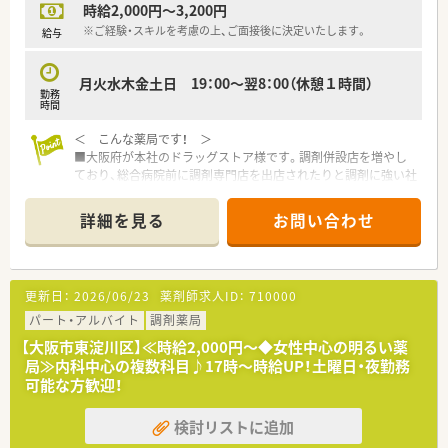
時給2,000円～3,200円
eラーニングなどの研修に関しましては会社でしっかりと負担し
ていただきます。
※ご経験・スキルを考慮の上、ご面接後に決定いたします。
給与
■年4回、一般常識WEBテストの実施など様々な研修プログラム
がございます。
月火水木金土日 19：00～翌8：00（休憩１時間）
■産育休取得実績多数！男性職員も数名取得されています！
勤務
時間
＼こんな方にオススメ！／
■キャリアを見据えた研修環境が整っている職場を希望される
＜ こんな薬局です！ ＞
方
■大阪府が本社のドラッグストア様です。調剤併設店を増やし
■プライベートも大切にしたい方
ており、総合病院前に調剤専門店を出店されたりと調剤に強い社
■調剤薬局での業務にチャレンジしてみたい方
風です。
■コミュニケーションが活発な職場で働きたい方
■実際に調剤併設店舗ではなく、純粋な調剤薬局が40店舗以上！
詳細を見る
お問い合わせ
20店舗が病院門前の出店です。
■全売上の20％を調剤でカバーできるような経営方針を取って
おり、今後も調剤薬局店舗を新規・併設化で増やしていく為、積
極的に薬剤師を募集されています。医師の訪問診療に同行する
更新日：
2026/06/23
薬剤師求人ID：
710000
形式の在宅医療にも挑戦しており、活躍の場も広いです。
■非常に離職率が低いため、新卒の20代～60代と幅広いご年齢
パート・アルバイト
調剤薬局
層の方がご活躍中！平均年齢も他のドラッグストア企業よりも高
【大阪市東淀川区】≪時給2,000円～◆女性中心の明るい薬
めの印象です。
局≫内科中心の複数科目♪17時～時給UP！土曜日・夜勤務
■ラウンダー薬剤師さんが20名以上おり、別でエリアマネージ
可能な方歓迎！
ャー様もいるので、急なお休みや急な応援体制などはしっかりと
対応を頂けます。
検討リストに追加
＜ コンサルタントおすすめポイント★ ＞