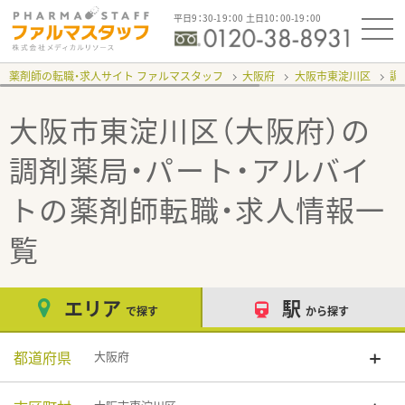
平日9：30-19：00 土日10：00-19：00
薬剤師の転職・求人サイト ファルマスタッフ
大阪府
大阪市東淀川区
調
大阪市東淀川区（大阪府）の
調剤薬局・パート・アルバイ
ト
の薬剤師転職・求人情報一
覧
エリア
駅
で探す
から探す
都道府県
大阪府