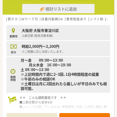
自然にスキルアップすることができる環境です。
検討リストに追加
駅チカ
Ｗワーク可
扶養内勤務OK
教育制度あり
シフト制
大手チ
大阪府 大阪市東淀川区
上新庄駅 (阪急京都本線)
勤務地
時給2,000円～2,200円
※ご経験に応じ決定いたします。
給与
月～金 09：00～13：00
月火木金 16：00～19：00
土 09：00～13：00
※上記時間内で週に2~3回、1日4時間程度の就業
勤務
※午前のみの相談OK
時間
※土曜日は月に2回出れたら嬉しいが平日のみでも相
談可能。
＊＊ こんな調剤薬局です ＊＊
■上新庄駅から徒歩4分
■メインで応需しているのは、呼吸器科、内科、小児科、眼科、整
形外科、外科で1日に70枚ほど応需しています。
■大阪市内に２店舗経営されており、和やかな雰囲気が魅力！