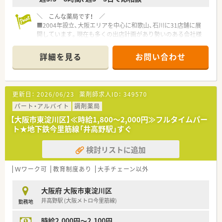
＼ こんな薬局です！ ／
■2004年設立、大阪エリアを中心に和歌山、石川に31店舗に展
開しています。現在も多くの出店計画があり勢いのある会社様
です。
■代表者は60代前半女性社長様で、働きながら3人の子育てを経
詳細を見る
お問い合わせ
験されております。「現役薬剤師・女性社長だからそこの働き方」
を追及されており、女性薬剤師様の働き方については、ライフイ
ベントに合わせながら様々ご相談を頂けます。
■エリア制も取られており、各エリアにマネージャーがいらっし
更新日：
2026/06/23
薬剤師求人ID：
349570
ゃるので、何かあった際も安心の環境です。大阪エリアは6ブロ
ックに分けており、6人のエリアマネージャー様とラウンダー者
パート・アルバイト
調剤薬局
がおります。
【大阪市東淀川区】≪時給1,800～2,000円≫フルタイムパー
■平均年齢は40代中盤となり落ち着いた店舗が多い印象です。
ト★地下鉄今里筋線「井高野駅」すぐ
＼ コンサルタントおすすめポイント★ ／
検討リストに追加
■だいどう豊里駅から徒歩圏内にあるきれいな薬局のパート募
集です！
■2020年10月に開局した店舗なので、今店舗でご活躍中の方と
Ｗワーク可
教育制度あり
大手チェーン以外
の関係性も築きやすい環境です★
大阪府 大阪市東淀川区
井高野駅 (大阪メトロ今里筋線)
勤務地
時給2,000円～2,100円