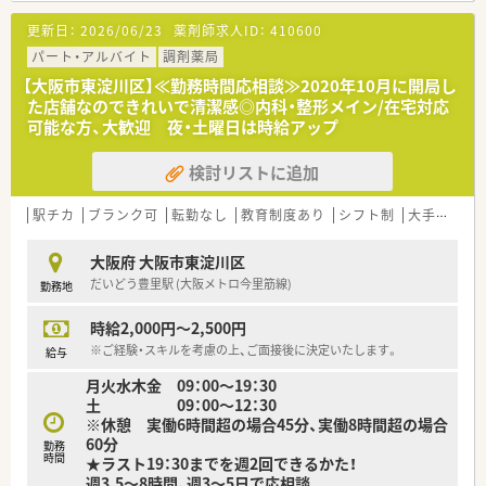
更新日：
2026/06/23
薬剤師求人ID：
410600
■年に一度、社長など役職者との個別面談もあり、
風通しのよい社風が魅力のひとつです。
パート・アルバイト
調剤薬局
【大阪市東淀川区】≪勤務時間応相談≫2020年10月に開局し
た店舗なのできれいで清潔感◎内科・整形メイン/在宅対応
可能な方、大歓迎 夜・土曜日は時給アップ
検討リストに追加
駅チカ
ブランク可
転勤なし
教育制度あり
シフト制
大手チェーン以外
大阪府 大阪市東淀川区
だいどう豊里駅 (大阪メトロ今里筋線)
勤務地
時給2,000円～2,500円
※ご経験・スキルを考慮の上、ご面接後に決定いたします。
給与
月火水木金 09：00～19：30
土 09：00～12：30
※休憩 実働6時間超の場合45分、実働8時間超の場合
60分
勤務
時間
★ラスト19：30までを週2回できるかた！
週3.5～8時間、週3～5日で応相談