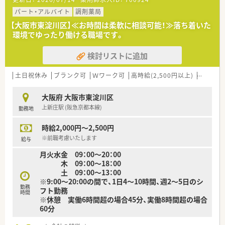
形式の在宅医療にも挑戦しており、活躍の場も広いです。
パート・アルバイト
調剤薬局
＼ コンサルタントおすすめポイント★ ／
【大阪市東淀川区】≪お時間は柔軟に相談可能！≫落ち着いた
■18時まで・残業ほぼなし！お仕事とプライベートのどちらも大
環境でゆったり働ける職場です。
切にしながら働ける環境です。
■残業が発生する場合、残業代は1分単位でつくため、サービス
検討リストに追加
残業がないよう会社としても取り組まれています。
■カウンセリングに力をいれており、ゆとりをもって患者様対応
が出来る環境を整えています。1人あたりの処方箋枚数は約20枚
土日祝休み
ブランク可
Ｗワーク可
高時給(2,500円以上)
60歳以
ほど！
大阪府 大阪市東淀川区
上新庄駅 (阪急京都本線)
勤務地
時給2,000円～2,500円
※前職考慮いたします
給与
月火水金 09：00～20：00
木 09：00～18：00
土 09：00～13：00
※9:00～20:00の間で、1日4～10時間、週2～5日のシ
勤務
フト勤務
時間
※休憩 実働6時間超の場合45分、実働8時間超の場合
60分