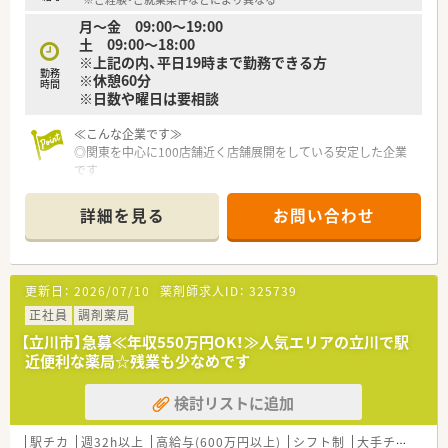
月～金 09:00～19:00
土 09:00～18:00
※上記の内、平日19時まで勤務できる方
勤務
※休憩60分
時間
※日数や曜日は要相談
≪こんな企業です≫
◎関東を中心に100店舗近く店舗展開をしている安定した企業
です
◎産休・育休・介護休暇や時短勤務の実績あり。休暇制度も充実！
◎散薬監査システム・錠剤監査システム完備しており、働きやす
詳細を見る
お問い合わせ
い環境が整っています
◎アロマ・ハーブなども取り扱っている店舗もあります。
更新日：
2026/07/10
薬剤師求人ID：
325739
正社員
調剤薬局
【立川市】急募≪年収550万円OK！≫人気エリアの立川で駅
近便利な薬局☆残業も少なめです
検討リストに追加
駅チカ
週32h以上
高給与(600万円以上)
シフト制
大手チェーン以外