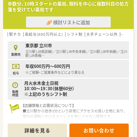
フォロー体制を整えています。
歩数分、10時スタートの薬局、眼科を中心に複数科目の処方
■向上心を持って業務に取り組める方や、研修認定薬剤師の資格
箋を受けてい薬局です
取得に前向きな方を求めています。
検討リストに追加
【やりがい/おすすめポイント】
■約2,200品目の医薬品を取り扱い、面で様々な処方箋に触れら
れるため、知識が深まります。
駅チカ
高給与(600万円以上)
シフト制
大手チェーン以外
総合科
■複数路線が利用できる駅から徒歩圏内という抜群の利便性と、
転勤がない安心感が大きな魅力です。
東京都 立川市
■「はぐくみ基金」というユニークな退職金制度を活用し、将来
立川駅 (JR南武線)／立川駅 (JR中央本線)／立川駅 (JR中央線)／立川
勤務地
を見据えた資産形成が可能です。
駅 (JR青梅
…
年収600万円～600万円
【職場環境と雰囲気】
■40代から60代の経験豊富なベテランスタッフが中心となり、
※ご経験・ご就業条件などにより異なる
給与
落ち着いた雰囲気の職場です。
月火水木金土日祝
■自動軟膏練機や調剤監査システムなど、業務負担軽減と安全性
10：00～19：30（休憩60分）
向上のための設備投資に積極的です。
勤務
※上記のうちシフト制
■近隣の医療機関の医師と良好な関係が築けており、疑義照会な
時間
どもスムーズに行うことができます。
【店舗情報と応需状況について】
■立川駅から徒歩3分という非常にアクセスの良い立地にあり、
毎日の通勤におけるストレスを感じさせない環境です。
■眼科や心療内科、精神科をはじめとした幅広い面対応を行って
おり、専門的な知識をしっかりと身につけられます。
詳細を見る
お問い合わせ
■処方箋枚数は1日あたり約70枚と落ち着いており、1枚1枚丁寧