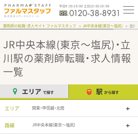
平日9：30-19：00 土日10：00-19：00
薬剤師の転職・求人サイト ファルマスタッフ
JR中央本線(東京～塩尻)
立川
JR中央本線(東京～塩尻)・立
川駅
の薬剤師転職・求人情報
一覧
エリア
駅
で探す
から探す
エリア
関東・甲信越・北陸
路線
JR中央本線(東京～塩尻)