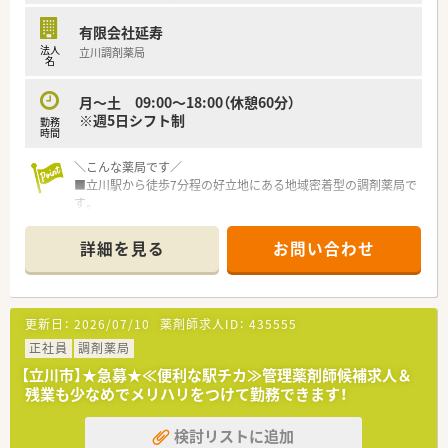
有限会社延寿
法人
立川調剤薬局
名
月～土 09:00～18:00（休憩60分）
※週5日シフト制
勤務
時間
＼こんな薬局です／
■立川駅から徒歩7分程の好立地にある地域密着型の調剤薬局で
す。
■内科，整形，眼科メインの処方をメインに応需しているほか、
在宅業務も行っています。
詳細を見る
お問い合わせ
■門前の総合病院の応需が70％ほどで、
ほかにも災害医療センターからの応需もございます。
（耳鼻科、小児科の応需はほぼございません）
■30～40代の子育て経験のある方が多く働いているため、
更新日：
2026/07/10
薬剤師求人ID：
435555
お子様がいらっしゃる方への理解や配慮あり！
■実習生の受け入れも行っており、学生から刺激を受けること
正社員
調剤薬局
も…！
【立川市】★急募★≪便利な駅チカ≫管理薬剤師候補求人＆
■遅くとも18時45分には皆さま退勤されています。
残業も少なめでメリハリをつけて勤務できます！
＼こんな会社です／
検討リストに追加
■創業40年以上！立川市内の方々から親しまれている薬局です！