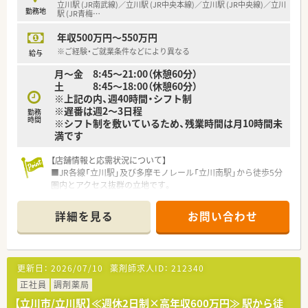
■心療内科や精神科の専門知識を深め、薬剤師としての専門性を
立川駅 (JR南武線)／立川駅 (JR中央本線)／立川駅 (JR中央線)／立川
勤務地
さらに高めていきたいという方にオススメです。
駅 (JR青梅
…
年収500万円～550万円
※ご経験・ご就業条件などにより異なる
給与
月～金 8:45～21:00（休憩60分）
土 8:45～18:00（休憩60分）
※上記の内、週40時間・シフト制
※遅番は週2～3日程
勤務
時間
※シフト制を敷いているため、残業時間は月10時間未
満です
【店舗情報と応需状況について】
■JR各線「立川駅」及び多摩モノレール「立川南駅」から徒歩5分
圏内とアクセス抜群の立地です。
■近隣の内科だけでなく、月間約40の医療機関から応需する面
対応が処方箋受付の主体です。
詳細を見る
お問い合わせ
■薬剤師は常時2名から4名体制で、1日の処方箋枚数は平均して
70枚から80枚程度です。
【募集背景と求める人物像について】
更新日：
2026/07/10
薬剤師求人ID：
212340
■今回は欠員補充のための募集であり、地域医療に貢献したいと
いう意欲のある方を歓迎します。
正社員
調剤薬局
■ブランクのある方でも安心して業務に復帰できるよう、万全の
【立川市/立川駅】≪週休2日制×高年収600万円≫ 駅から徒