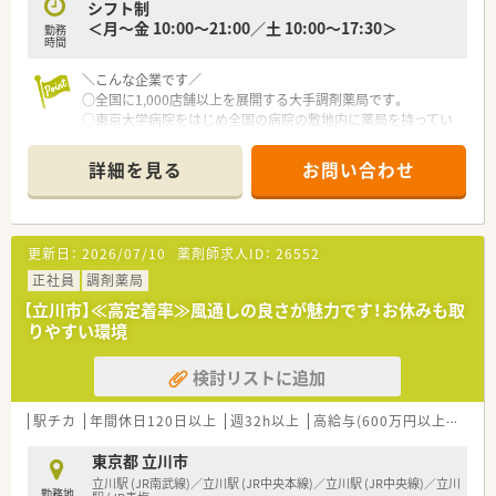
シフト制
■専門性を磨きながらも、ゆとりを持って働ける非常にバランス
＜月～金 10:00～21:00／土 10:00～17:30＞
勤務
の取れた職場環境です。
時間
■退職金と確定拠出年金の二段構えで、将来設計まで見据えた手
厚いサポートがあります。
＼こんな企業です／
○全国に1,000店舗以上を展開する大手調剤薬局です。
○東京大学病院をはじめ全国の病院の敷地内に薬局を持ってい
ます。
病診薬連携を強化することで、地域にお住いの患者様に高度な医
詳細を見る
お問い合わせ
療の提供を実現しています。
○全店「同一の機械・システム」を採用しており、且つ処方箋の応
需内容が多岐にわたる（敷地内・病院門前・医療モール・CL門前）
ので、スキルUPしたい方にはお勧めもです。
更新日：
2026/07/10
薬剤師求人ID：
26552
○長期就業＆自己研讃を続ける事で給与があがる仕組みになっ
ており、将来的に高年収も狙う事が出来ます。
正社員
調剤薬局
○インターネットを使って処方薬の飲み方を遠隔指導する「オン
【立川市】≪高定着率≫風通しの良さが魅力です！お休みも取
ライン服薬指導」、今後も病院の「敷地内薬局」の推進、女性客の
りやすい環境
取り込みを狙う店舗でデザインの一新。
M&Aによる店舗拡大と業界のリーディングカンパニーとして成
検討リストに追加
長を続けています。
○どの店舗も、最新システムが整っています！
駅チカ
年間休日120日以上
週32h以上
高給与(600万円以上)
シフ
＼福利厚生／
〇「社員第一主義」を掲げている同社では、福利厚生面が手厚く
東京都 立川市
年間休日120日以上、「連続休暇制度（年に1回、最大9連休を取得
立川駅 (JR南武線)／立川駅 (JR中央本線)／立川駅 (JR中央線)／立川
勤務地