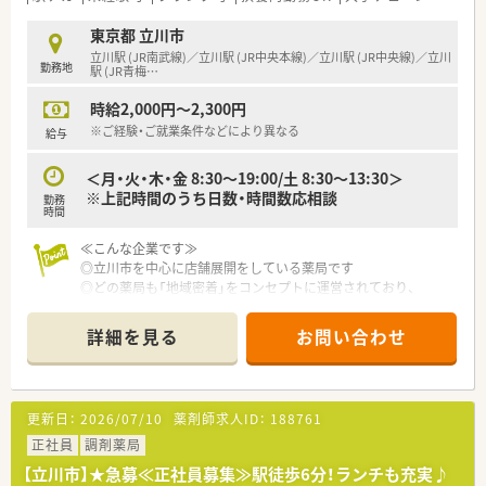
東京都 立川市
立川駅 (JR南武線)／立川駅 (JR中央本線)／立川駅 (JR中央線)／立川
勤務地
駅 (JR青梅
…
時給2,000円～2,300円
※ご経験・ご就業条件などにより異なる
給与
＜月・火・木・金 8:30～19:00/土 8:30～13:30＞
※上記時間のうち日数・時間数応相談
勤務
時間
≪こんな企業です≫
◎立川市を中心に店舗展開をしている薬局です
◎どの薬局も「地域密着」をコンセプトに運営されており、
地域の方から信頼されてます
◎どの店舗も近くのため、もしものお休みの際も
詳細を見る
お問い合わせ
応援が出しやすく、安心の体制です
更新日：
2026/07/10
薬剤師求人ID：
188761
正社員
調剤薬局
【立川市】★急募≪正社員募集≫駅徒歩6分！ランチも充実♪