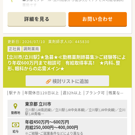
薬局です
■待合スペースはこじんまりしており、薬剤師・事務スタッフは
もちろん
詳細を見る
お問い合わせ
患者様との距離感も近く、気軽にお話や相談にも利用できる環
境です
■内科、小児科の処方箋メイン。1日約25枚ほどの処方箋数を対
応しております。
更新日：
2026/07/10
薬剤師求人ID：
445830
＼こんな企業です／
正社員
調剤薬局
■立川を中心に複数店舗を展開する有力なチェーン企業です。
【立川市/立川駅】★急募★≪勤務薬剤師募集≫ご経験等によ
■異動は原則ございませんが、ご興味やご希望に応じて異動する
り年収600万円まで相談可 有給取得率高！ ★内科、整
ことも可能です。
形、眼科からの応需メイン★
近場のみで店舗展開をしているため、通勤面の負担は少なめで
す。
検討リストに追加
■クリニックドクターと二人三脚で開業している店舗が多く、ド
クターとの関係も良好です。
駅チカ
年間休日120日以上
週32h以上
ブランク可
残業なし(ほぼなし含む)
＼こんな方へ／
■今までのスキルを活かし、店舗を牽引いただける方
東京都 立川市
■ご経験次第では高年収も可能！
立川駅 (JR南武線)／立川駅 (JR中央本線)／立川駅 (JR中央線)／立川
勤務地
年収希望の高い方にもおすすめです
駅 (JR青梅
…
年収450万円～600万円
月給250,000円～400,000円
給与
※ご経験・ご就業条件などにより異なる