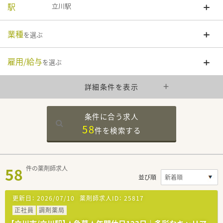
駅
立川駅
業種
を選ぶ
雇用/給与
を選ぶ
詳細条件を表示
条件に合う求人
58
件を
検索する
58
件の薬剤師求人
並び順
更新日：
2026/07/10
薬剤師求人ID：
25817
正社員
調剤薬局