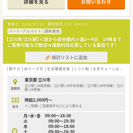
詳細を見る
お問い合わせ
リハリつけられる環境です♪
＼こんな企業です／
■立川を中心に複数店舗を展開する有力なチェーン企業です。
更新日：
2026/07/10
薬剤師求人ID：
204161
■クリニックドクターと二人三脚で開業している店舗が多く、ド
クターとの関係も良好です。
パート・アルバイト
調剤薬局
■異動は原則ございませんが、ご興味やご希望に応じて異動する
【立川市/立川駅】≪駅から徒歩圏内≫週2～4日 19時まで
ことも可能です。
ご勤務可能な方歓迎★複数科目応需している薬局です！
近場のみで店舗展開をしているため、通勤面の負担は少なめで
す。
検討リストに追加
＼こんな方へ／
■腰を据えて地域医療へ貢献したい方
駅チカ
Ｗワーク可
生活環境充実
シフト制
大手チェーン以外
■今までのスキルを活かしご活躍されたい方
東京都 立川市
立川駅 (JR南武線)／立川駅 (JR中央本線)／立川駅 (JR中央線)／立川
勤務地
駅 (JR青梅
…
時給2,000円～
※ご経験・ご就業条件などにより異なる
給与
月・水・金 09:00～18:30
火 09:00～19:30
木 09:00～18:00
土 09:00～16:30