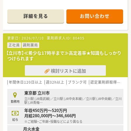
■複数店舗展開しており、母体が大きいため経営も安定していま
す。
詳細を見る
お問い合わせ
■勉強会が非常に充実しています。実務でスキルを付けながら、
勉強会で知識面もカバーできる環境です♪
更新日：
2026/07/10
薬剤師求人ID：
80405
正社員
調剤薬局
【立川市】≪希少な17時半まで≫高定着率★知識もしっかり
つけられます
検討リストに追加
年間休日120日以上
週32h以上
ブランク可
認定薬剤師取得支援あり
東京都 立川市
立川駅 (JR南武線)／立川駅 (JR中央本線)／立川駅 (JR中央線)／立川
勤務地
駅 (JR青梅
…
年収450万円～520万円
月給280,000円～346,666円
給与
※ご経験・ご年齢・役職などにより異なる
月火水金