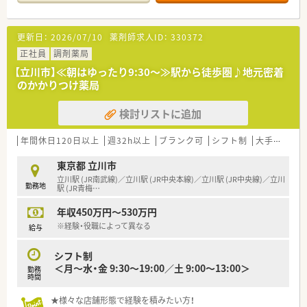
に患者様と向き合いながら服薬指導を行えます。
【法人特徴について】
更新日：
2026/07/10
薬剤師求人ID：
330372
■中央線沿線を中心に複数店舗を展開しており、地域に密着した
医療の提供を通じて患者様の健康を支えている企業です。
正社員
調剤薬局
■調剤薬局事業だけでなく他の事業も幅広く展開しているため、
【立川市】≪朝はゆったり9:30～≫駅から徒歩圏♪地元密着
経営基盤がしっかりとしており将来性も高い法人です。
のかかりつけ薬局
■すべての店舗がターミナル駅から近く、近隣店舗との連携やヘ
ルプ体制も整っているため安心して長く働ける環境です。
検討リストに追加
【勤務実態について】
■営業時間は毎日10時から19時30分までとなっており、朝は比
年間休日120日以上
週32h以上
ブランク可
シフト制
大手チェーン
較的ゆっくりと余裕を持って出勤していただけます。
■常時3名から4名のスタッフが協力して業務を行っているた
東京都 立川市
め、一人あたりの業務負担が軽減され働きやすい環境です。
立川駅 (JR南武線)／立川駅 (JR中央本線)／立川駅 (JR中央線)／立川
勤務地
■時間外手当がしっかりと支給されるため、万が一残業が発生し
駅 (JR青梅
…
た場合でも働いた分だけきちんと評価される仕組みです。
年収450万円～530万円
※経験・役職によって異なる
給与
シフト制
＜月～水・金 9:30～19:00／土 9:00～13:00＞
勤務
時間
★様々な店舗形態で経験を積みたい方！