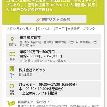
【立川市/立川駅】★急募★年間休日123日｜多彩なキャリア
パスあり♪｜産育休復帰率100％★｜お人柄重視の採用｜
大手同等の安定の経営体制★
検討リストに追加
年間休日120日以上
週32h以上
新卒可
未経験可
ブランク可
転
東京都 立川市
立川駅 (JR南武線)／立川駅 (JR中央本線)／立川駅 (JR中央線)／立川
勤務地
駅 (JR青梅
…
年収400万円～500万円
月給285,000円～357,000円
給与
※ご経験・ご就業条件などにより異なる
株式会社アビック
法人
松の木薬局
名
月火水金土 09:30～17:30（休憩60分）
木 09:30～19:00（休憩60分）
勤務
※上記の内、シフト制勤務
時間
【店舗情報と応需状況について】
■JR立川駅から徒歩8分の場所に位置し、複数路線が利用可能で