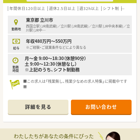
■立川市内に2店舗展開しています。
■地域の方に貢献出来るよう、在宅業務にも取り組んでいます
年間休日120日以上
週休2.5日以上
週32h以上
シフト制
大手チェ
（運転免許がない方は、自転車や徒歩での対応も可能です）
■好業績の際は決算賞与も支給！
東京都 立川市
■定年は60歳までですが、継続雇用制度により65歳まで就業す
西国立駅 (JR南武線)／立川駅 (JR南武線)／立川駅 (JR中央本線)／立
勤務地
ることが可能です
川駅 (JR中
…
■給与は年俸制！12分割（賞与なし）と16分割（賞与あり）など分
年収480万円～550万円
割数の選択が可能です
※ご経験・ご就業条件などにより異なる
給与
月～金 9:00～18:30（休憩90分）
土 9:00～12:30（休憩なし）
勤務
※上記のうち、シフト制勤務
時間
■この求人は「残業無し、残業少なめの求人特集」に掲載中です
■
休日は曜日固定のため、プライベートのご予定も立てやすい！
残業も多くなく、働きやすい薬局です♪
詳細を見る
お問い合わせ
わたしたちがあなたの条件にぴった