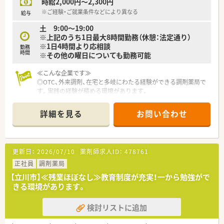
時給2,000円～2,300円
※ご経験・ご就業条件などにより異なる
給与
土 9:00～19:00
※上記のうち1日最大8時間勤務（休憩：法定通り）
※1日4時間より応相談
勤務
時間
※その他の曜日についても勤務可能
≪こんな企業です≫
◎OTC、外来調剤、在宅と多岐にわたる経験ができる調剤薬局で
す。実践の経験が積める環境があります。
◎がんばった分だけご評価いただける環境です。薬剤師が現場
を取りまとめていますので経営目線のみならず、薬剤師目線で現
詳細を見る
お問い合わせ
場を運営されています。
◎創業からの歴史があり、地域に非常に根差した企業です。
更新日：
2026/07/10
薬剤師求人ID：
478761
正社員
調剤薬局
【立川市】≪残業ほぼなし≫教育制度が充実！一から勉強がで
きる環境があります。
検討リストに追加