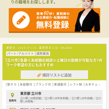
りの職場をお探しします。
更新日：
2026/07/10
薬剤師求人ID：
482880
パート・アルバイト
調剤薬局
【立川市】急募≪未経験応相談≫土曜日の勤務が可能な方！Ｗ
ワーク希望の方にもおすすめ
検討リストに追加
駅チカ
未経験可
ブランク可
車通勤可
シフト制
大手チェーン以外
東京都 立川市
立川駅 (JR南武線)／立川駅 (JR中央本線)／立川駅 (JR中央線)／立川
勤務地
駅 (JR青梅
…