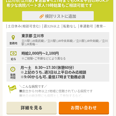
【立川市/立川駅】★急募★≪17時までもOK＆平日のみOK≫
30代〜管理職コース/専門薬学管理コース/地域健康サポートコ
希少な病院パート求人！9時始業もご相談可能です
ースから選択可能。
→1年毎にコースの変更も可能です！
検討リストに追加
店舗内ゼミ（店舗によって実施、事務職向けの勉強会）
その他接遇、クレーム対応研修、管理職向けの社外研修など豊富
にございます。
土日休み(相談可含む)
週32h以上
転勤なし
車通勤可
教育制度あり
e-ラーニングの取得費用は会社負担です！（入社後4年以内で取
得）
東京都 立川市
立川駅 (JR南武線)／立川駅 (JR中央本線)／立川駅 (JR中央線)／立川
勤務地
≪働き方について≫
駅 (JR青梅
…
■年間休日は120日以上！
時給2,000円～2,100円
暦上、お休みが少ない年も「会社カレンダー」にて
お休みの日を調整しています
※ご経験・ご年齢などにより異なる
給与
■有給取得率は全社平均80％（令和2年度実績）
月～土 8:30～17:30（休憩60分）
■有給休暇は時間単位でも取得が可能です。
※上記のうち、週3日以上平日のみ応相談
勤務
※9:00からも可、最低17時まで勤務必須
≪キャリアパス≫
時間
■ご希望があれば管理薬剤師(最短3年程)
→ブロック長→部長へと昇格するキャリアアップの道もござい
＼こんな病院です／
ます
■創立から70年以上！地域に信頼されている病院です
■異動に関しては、事前に面談があり、
■地元の納涼祭にも病院として参加するなど、
合意があった場合のみ依頼されるため、強制的な異動はございま
より身近に感じていただけるような取り組みも行っています
せん
■2014年に改装し、広い新病棟を開院。
詳細を見る
お問い合わせ
綺麗な空間で快適ご勤務いただけます。
≪こんな方にお勧め≫
■現在の薬局長様の定年に伴い、後任の募集です！