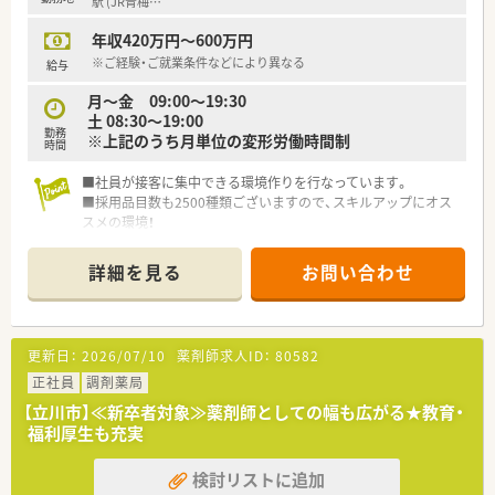
できる制度）」等
駅 (JR青梅
…
プライベートも充実出来る様にワークライフバランスを後押し
年収420万円～600万円
してくれる制度が充実しています。
〇社員割引制度、財形貯蓄制度、スポーツジム優待等が受けられ
※ご経験・ご就業条件などにより異なる
給与
る他、提携の保養施設は全国に40ヵ所あります。
月～金 09:00～19:30
〇産休・育休・時短勤務者2,097人以上等、どれも業界トップクラ
土 08:30～19:00
スの実績!
勤務
※上記のうち月単位の変形労働時間制
産休、育休取得はもちろんのこと、育児短時間勤務制度を実施
時間
育児休業より復帰後、1日最大2時間短縮して勤務できる制度で
す。
■社員が接客に集中できる環境作りを行なっています。
法律では3歳までですが、同社では小学校就学時までの期間利用
■採用品目数も2500種類ございますので、スキルアップにオス
可能♪
スメの環境！
■集合研修・エリア別研修・外部研修など、研修制度充実！
詳細を見る
お問い合わせ
更新日：
2026/07/10
薬剤師求人ID：
80582
正社員
調剤薬局
【立川市】≪新卒者対象≫薬剤師としての幅も広がる★教育・
福利厚生も充実
検討リストに追加