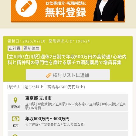
更新日：
2026/07/10
薬剤師求人ID：
198624
正社員
調剤薬局
【立川市/立川駅】週休2日制で年収600万円の高待遇！心療内
科と精神科の専門性を磨ける駅チカ調剤薬局で増員募集
検討リストに追加
駅チカ
週32h以上
高給与(600万円以上)
東京都 立川市
立川駅 (JR南武線)／立川駅 (JR中央本線)／立川駅 (JR中央線)／立川
勤務地
駅 (JR青梅
…
年収600万円～600万円
※ご経験・ご就業条件などにより異なる
給与