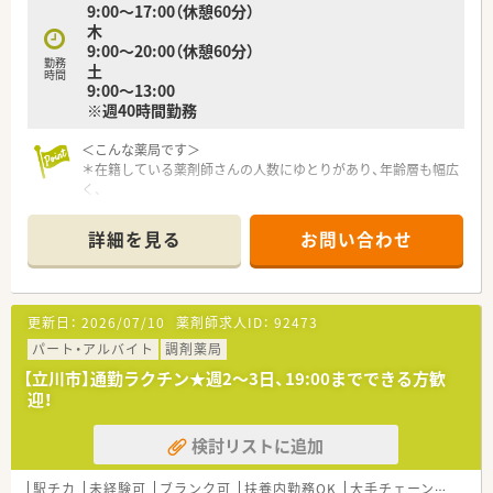
9:00～17:00（休憩60分）
木
9:00～20:00（休憩60分）
勤務
土
時間
9:00～13:00
※週40時間勤務
＜こんな薬局です＞
＊在籍している薬剤師さんの人数にゆとりがあり、年齢層も幅広
く、
落ち着いた雰囲気の店舗です。
＊透析・在宅処方を取り扱っており、コツコツとお仕事したい方
詳細を見る
お問い合わせ
にもオススメ！
勉強会が非常に充実しています。
実務でスキルを付けながら、勉強会で知識面もカバーできる環境
更新日：
2026/07/10
薬剤師求人ID：
92473
です♪
パート・アルバイト
調剤薬局
【立川市】通勤ラクチン★週2～3日、19:00までできる方歓
迎！
検討リストに追加
駅チカ
未経験可
ブランク可
扶養内勤務OK
大手チェーン以外