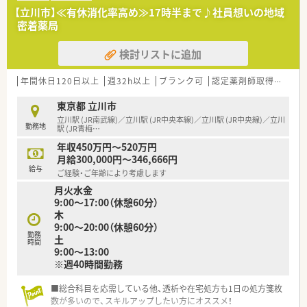
【立川市】≪有休消化率高め≫17時半まで♪社員想いの地域
密着薬局
検討リストに追加
年間休日120日以上
週32h以上
ブランク可
認定薬剤師取得支援あり
東京都 立川市
立川駅 (JR南武線)／立川駅 (JR中央本線)／立川駅 (JR中央線)／立川
勤務地
駅 (JR青梅
…
年収450万円～520万円
月給300,000円～346,666円
給与
ご経験・ご年齢により考慮します
月火水金
9:00～17:00（休憩60分）
木
9:00～20:00（休憩60分）
勤務
土
時間
9:00～13:00
※週40時間勤務
■総合科目を応需している他、透析や在宅処方も1日の処方箋枚
数が多いので、スキルアップしたい方にオススメ！