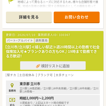
地域によって異なるニーズに対応するため、様々な店舗形態で展
開。地域の皆様の健康に関する情報拠点としての機能を担って
いる地域密着型店舗、地域の医療拠点となる総合病院や大学病院
などの門前に展開する大型門前型店舗、診療科目が異なる複数の
詳細を見る
お問い合わせ
クリニックとなの花薬局が同じ敷地内に同居する医療モール型
店舗など様々な形態で展開していますので、幅広く知識や経験を
得ることができ長期的に成長ができます。
更新日：
2026/07/10
薬剤師求人ID：
330367
★在宅の経験を積みたい方！
なの花薬局は早くから在宅医療に取り組み、全社員が在宅医療に
パート・アルバイト
調剤薬局
関わることができる環境を構築。がん治療の副作用モニタリン
【立川市/立川駅】≪嬉しい駅近≫週20時間以上の勤務で社会
グや緩和ケア、臨床薬学・無菌調製研修なども実施されていま
保険加入可★ブランクありの方もOK♪19時まで勤務でき
す。地域の在宅医療の更なる推進を目指し、専門性を高めた薬剤
る方歓迎！
師育成の環境が用意されています。
検討リストに追加
★真のかかりつけ薬局・薬剤師を目指したい方！
一番身近な“健康の相談役”として、かかりつけ薬剤師を推進。服
薬管理はもちろん、日ごろの健康管理までトータルにサポートし
駅チカ
土日祝休み
ブランク可
大手チェーン
患者さまと向き合っています。他の会社様などではよくある、か
かりつけ等のノルマなどはなく、真の相談役を目指されていま
東京都 立川市
す。
立川駅 (JR南武線)／立川駅 (JR中央本線)／立川駅 (JR中央線)／立川
勤務地
駅 (JR青梅
…
時給2,000円～2,200円
※昇給あり／上記はスタート時の時給です
給与
※ご経験・ご就業条件などにより異なる