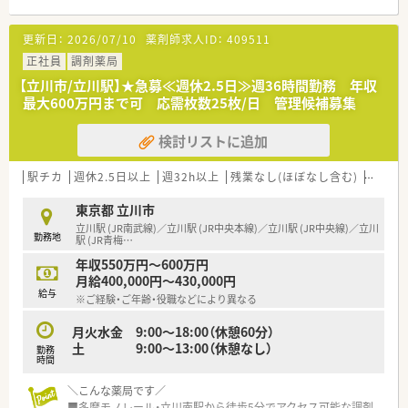
■年間休日は120日を確保しています。
■お休みをきちんと取得したい方に。（時間給も取得可能！）
＼業務内容について／
更新日：
2026/07/10
薬剤師求人ID：
409511
■人間関係を重視している方に。穏やかで優しい方が多い社風
■入院患者様への調剤業務や病棟業務をはじめ、
です！
クリーンベンチ内での高カロリー輸液混注、安全キャビネット
正社員
調剤薬局
内での抗がん剤調製など、
【立川市/立川駅】★急募≪週休2.5日≫週36時間勤務 年収
病院だからこそ出来るやりがいある業務が経験出来ます
最大600万円まで可 応需枚数25枚/日 管理候補募集
■自動分包機・自動監査システムをはじめ、機械化を進めてお
り、
検討リストに追加
業務も効率的に行えます。オンライン発注システムも導入済
み！
■各種委員会をはじめ、他の職種と関わる機会も多いです
駅チカ
週休2.5日以上
週32h以上
残業なし(ほぼなし含む)
転勤な
＼プライベートとも両立出来る体制／
東京都 立川市
■定時は16:30！当直も無く、日勤のみの勤務です
立川駅 (JR南武線)／立川駅 (JR中央本線)／立川駅 (JR中央線)／立川
勤務地
■託児所あり！保育士資格をお持ちのスタッフの方が常駐してい
駅 (JR青梅
…
るため、
年収550万円～600万円
お子様を預けながら安心して働けます
月給400,000円～430,000円
■終業時刻の元首や育児環境の充実など、労働環境の整備・改善
給与
※ご経験・ご年齢・役職などにより異なる
に取り組んでいます
月火水金 9:00～18:00（休憩60分）
＼学びたい方にもおすすめ／
土 9:00～13:00（休憩なし）
勤務
■スキルアップのための支援も充実！
時間
…院内新薬等勉強会（週1回程度）・研究科
…資格取得支援制度あり
＼こんな薬局です／
■多摩モノレール・立川南駅から徒歩5分でアクセス可能な調剤