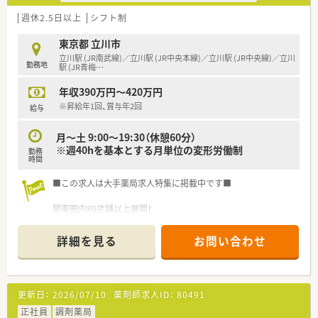
週休2.5日以上
シフト制
東京都 立川市
立川駅 (JR南武線)／立川駅 (JR中央本線)／立川駅 (JR中央線)／立川
勤務地
駅 (JR青梅
…
年収390万円～420万円
※昇給年1回、賞与年2回
給与
月～土 9:00～19:30（休憩60分）
※週40hを基本とする月単位の変形労働制
勤務
時間
■この求人は大手薬局求人特集に掲載中です■
関東圏内80店舗以上展開！
⇒OTC薬やサプリメントの知識を高めたい方は、他の店舗への異
動もご相談可能です。
詳細を見る
お問い合わせ
家族手当など、福利厚生も充実しています！
若い方も活躍している風通しのいい環境です♪
更新日：
2026/07/10
薬剤師求人ID：
80491
正社員
調剤薬局