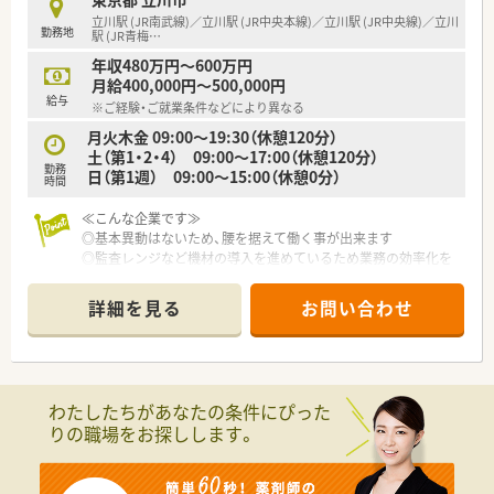
立川駅 (JR南武線)／立川駅 (JR中央本線)／立川駅 (JR中央線)／立川
勤務地
駅 (JR青梅
…
年収480万円～600万円
月給400,000円～500,000円
給与
※ご経験・ご就業条件などにより異なる
月火木金 09:00～19:30（休憩120分）
土（第1・2・4） 09:00～17:00（休憩120分）
勤務
日（第1週） 09:00～15:00（休憩0分）
時間
≪こんな企業です≫
◎基本異動はないため、腰を据えて働く事が出来ます
◎監査レンジなど機材の導入を進めているため業務の効率化を
図っています
◎比較的シフトなど融通が利き、残業もほぼない為プライベート
詳細を見る
お問い合わせ
も充実できます
駅前はショッピングセンターなどが多く、お買い物にも便利な地
域です
わたしたちがあなたの条件にぴった
りの職場をお探しします。