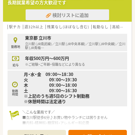
長期就業希望の方大歓迎です
検討リストに追加
駅チカ
週32h以上
残業なし(ほぼなし含む)
転勤なし
高給与(600万円以上)
東京都 立川市
立川駅 (JR南武線)／立川駅 (JR中央本線)／立川駅 (JR中央線)／立川
勤務地
駅 (JR青梅
…
年収500万円～600万円
※ご経験・ご年齢・役職などにより異なる
給与
月・水・金 09：00～18：30
火 09：00～19：30
木 09：00～18：00
土 09：00～16：30
勤務
時間
※上記のうち週5日のシフト制勤務
※休憩時間は法定通り
＼こんな薬局です／
■立川駅徒歩6分♪お買い物やランチには困りません
■内科・精神科・糖尿科・アレルギー科応需
■残業ほぼなし、18時終業！
GW＆夏期休暇＆年末年始はお休み！仕事とプライベートもメ