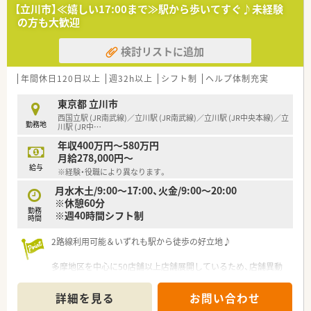
宅在宅を行っていく予定ですが、薬局近くの患者様を対応するこ
【立川市】≪嬉しい17:00まで≫駅から歩いてすぐ♪未経験
とを考えており、お車の運転は可能な方のみで問題ございませ
の方も大歓迎
ん。
検討リストに追加
<充実の研修制度>
月1回の頻度で薬剤師会の勉強会やeラーニングを用意してお
り、薬剤師としてスキルアップできる環境があります。
年間休日120日以上
週32h以上
シフト制
ヘルプ体制充実
東京都 立川市
西国立駅 (JR南武線)／立川駅 (JR南武線)／立川駅 (JR中央本線)／立
勤務地
川駅 (JR中
…
年収400万円～580万円
月給278,000円～
給与
※経験・役職により異なります。
月水木土/9:00～17:00、火金/9:00～20:00
※休憩60分
勤務
※週40時間シフト制
時間
2路線利用可能＆いずれも駅から徒歩の好立地♪
多摩地区を中心に50店舗以上店舗展開しているため、店舗異動
でスキルアップも可能です！
また、無理な異動はありません♪
詳細を見る
お問い合わせ