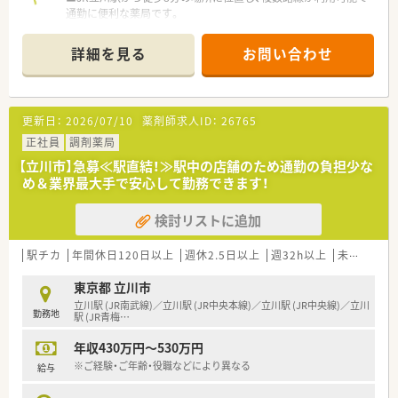
通勤に便利な薬局です。
■主に精神科と整形外科の処方箋を応需しており、1日の枚数は
40枚から50枚程度です。
詳細を見る
お問い合わせ
■処方箋枚数に対し常時3～4名の薬剤師を配置する、非常に手
厚い人員体制が特徴です。
【法人特徴について】
更新日：
2026/07/10
薬剤師求人ID：
26765
■多摩エリアを中心に14店舗を展開し、創業以来の無借金経営
を続ける安定企業です。
正社員
調剤薬局
■「社員の満足が患者様の満足に繋がる」という考えのもと、働
【立川市】急募≪駅直結！≫駅中の店舗のため通勤の負担少な
きやすい環境を追求しています。
め＆業界最大手で安心して勤務できます！
■総合病院門前への出店や在宅医療、未病サポートなど、多角的
に地域貢献しています。
検討リストに追加
【勤務実態について】
■年間休日は123日と非常に多く、有給休暇の平均取得日数は
駅チカ
年間休日120日以上
週休2.5日以上
週32h以上
未経験可
11.8日と高水準です。
■全社平均の残業時間は月9.9時間程度で、プライベートとの両
東京都 立川市
立を図りやすい環境です。
立川駅 (JR南武線)／立川駅 (JR中央本線)／立川駅 (JR中央線)／立川
勤務地
■産休・育休からの復帰率は100%で、多くの方がライフステー
駅 (JR青梅
…
ジの変化に対応し活躍中です。
年収430万円～530万円
【やりがい/おすすめポイント】
※ご経験・ご年齢・役職などにより異なる
給与
■社員を第一に考える社風が制度や環境に反映されており、安心
して長く働けます。