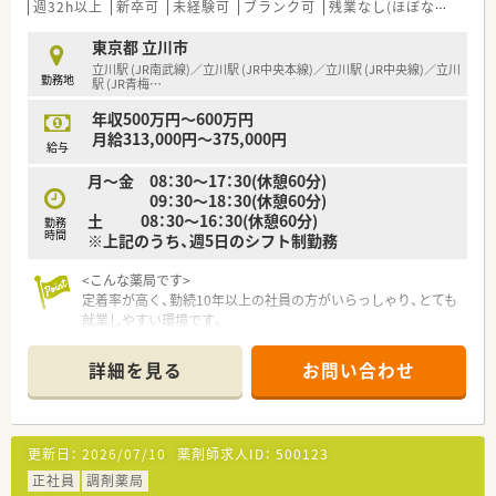
週32h以上
新卒可
未経験可
ブランク可
残業なし(ほぼなし含む)
東京都 立川市
立川駅 (JR南武線)／立川駅 (JR中央本線)／立川駅 (JR中央線)／立川
勤務地
駅 (JR青梅
…
年収500万円～600万円
月給313,000円～375,000円
給与
月～金 08：30～17：30(休憩60分)
09：30～18：30(休憩60分)
土 08：30～16：30(休憩60分)
勤務
時間
※上記のうち、週5日のシフト制勤務
<こんな薬局です>
定着率が高く、勤続10年以上の社員の方がいらっしゃり、とても
就業しやすい環境です。
社長も現場に出ているので、現場の悩みなども理解していただけ
ます。
詳細を見る
お問い合わせ
かかりつけなどのノルマはございませんので、患者様に寄り添っ
た対応ができます。
40代くらいの方々が多くが在籍しております。
更新日：
2026/07/10
薬剤師求人ID：
500123
<業務内容>
外来は整形外科・形成外科を中心に1日50～60枚ほどで、今後居
正社員
調剤薬局