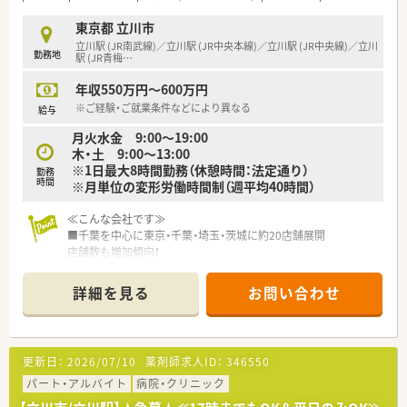
東京都 立川市
立川駅 (JR南武線)／立川駅 (JR中央本線)／立川駅 (JR中央線)／立川
勤務地
駅 (JR青梅
…
年収550万円～600万円
※ご経験・ご就業条件などにより異なる
給与
月火水金 9:00～19:00
木・土 9:00～13:00
※1日最大8時間勤務（休憩時間：法定通り）
勤務
時間
※月単位の変形労働時間制（週平均40時間）
≪こんな会社です≫
■千葉を中心に東京・千葉・埼玉・茨城に約20店舗展開
店舗数も増加傾向！
■病院門前からクリニック門前と幅広く展開しているため、
病院門前で幅広い科目を経験することからクリニック門前で専
詳細を見る
お問い合わせ
門性を高めることまで、
希望に合わせた働き方が可能です
■調剤薬局以外に医療関連事業部もあり、収益の柱があるため安
定性あります
更新日：
2026/07/10
薬剤師求人ID：
346550
≪研修制度について≫
パート・アルバイト
病院・クリニック
20代〜新卒スタンダードコース