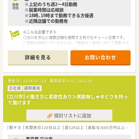
※上記のうち週2～4日勤務
勤務
時間
※就業時間は応相談
※18時、19時まで勤務できる方優遇
※近隣店舗での勤務有
≪こんな企業です≫
◎立川を中心に複数店舗を展開する有力なチェーン企業です。
◎異動は原則ございませんが、ご興味やご希望に応じて異動する
ことも可能です。近場のみで店舗展開をしているため、通勤面の
負担は少なめです。
詳細を見る
お問い合わせ
◎クリニックドクターと二人三脚で開業している店舗が多く、ド
クターとの関係も良好です
更新日：
2026/07/10
薬剤師求人ID：
203238
正社員
調剤薬局
【立川市】≪働き方に柔軟性あり≫異動無し★ゆとりを持っ
て働けます
検討リストに追加
駅チカ
年間休日120日以上
週32h以上
高給与(600万円以上)
シフ
東京都 立川市