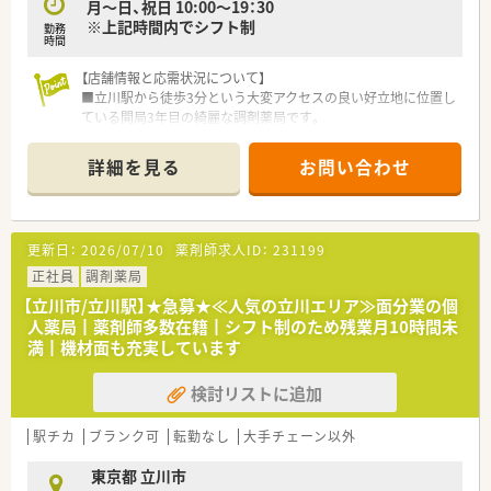
月～日、祝日 10:00～19：30
※上記時間内でシフト制
勤務
時間
【店舗情報と応需状況について】
■立川駅から徒歩3分という大変アクセスの良い好立地に位置し
ている開局3年目の綺麗な調剤薬局です。
■心療内科と精神科の処方箋をメインに応需しており、1日あた
り約70枚の処方箋を応需しています。
詳細を見る
お問い合わせ
■薬剤師は常時3名体制で事務員も2名から3名体制となってお
り、1000品目の医薬品を取り扱っています。
【法人特徴について】
更新日：
2026/07/10
薬剤師求人ID：
231199
■中央線沿線を中心に立川市と八王子市で合計3店舗の調剤薬局
を展開している地域密着型の企業です。
正社員
調剤薬局
■すべての店舗がターミナル駅の近隣に立地しているため、通勤
【立川市/立川駅】★急募★≪人気の立川エリア≫面分業の個
のストレスがなく快適に通うことができます。
人薬局┃薬剤師多数在籍┃シフト制のため残業月10時間未
■調剤薬局事業以外にも多角的に事業を展開しており、経営基盤
満┃機材面も充実しています
がしっかりとした安定性のある企業です。
検討リストに追加
【こんな方にオススメ】
■駅から徒歩5分圏内の通勤に便利な職場で、通勤によるストレ
スを減らして快適に働きたい方にオススメです。
駅チカ
ブランク可
転勤なし
大手チェーン以外
■年収600万円の高水準な給与条件で、ご自身の経験やスキルを
しっかりと評価してほしい方にオススメです。
東京都 立川市