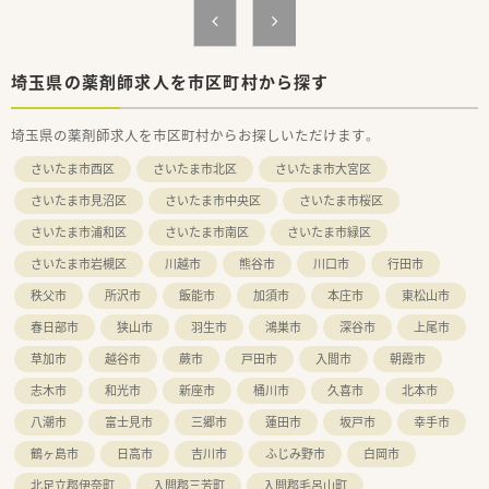
おり、安心して長期的に就業を継続できる環境です。
【勤務実態について】
■残業は月平均で10時間以下と非常に少なく、サービス残業も
埼玉県の薬剤師求人を市区町村から探す
一切なく1分単位で手当が支給される仕組みです。
■有給休暇の消化率は63.8パーセントに達しており、年間休日
埼玉県の薬剤師求人を市区町村からお探しいただけます。
117日と合わせてしっかりリフレッシュ可能です。
■1人あたりの処方箋処理枚数を1日20枚に設定しているため、
さいたま市西区
さいたま市北区
さいたま市大宮区
時間に追われることなくゆとりを持って働けます。
さいたま市見沼区
さいたま市中央区
さいたま市桜区
さいたま市浦和区
さいたま市南区
さいたま市緑区
さいたま市岩槻区
川越市
熊谷市
川口市
行田市
秩父市
所沢市
飯能市
加須市
本庄市
東松山市
春日部市
狭山市
羽生市
鴻巣市
深谷市
上尾市
草加市
越谷市
蕨市
戸田市
入間市
朝霞市
志木市
和光市
新座市
桶川市
久喜市
北本市
八潮市
富士見市
三郷市
蓮田市
坂戸市
幸手市
鶴ヶ島市
日高市
吉川市
ふじみ野市
白岡市
北足立郡伊奈町
入間郡三芳町
入間郡毛呂山町