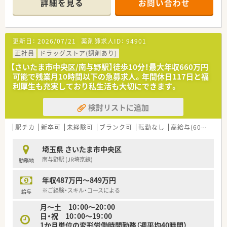
詳細を見る
お問い合わせ
■経験や勤務コースによりますが、経験の少ない方でも500万前
半スタートと業界TOP水準！
■職種や職域に合わせ、豊富な社内研修や外部組織と連携した研
修を用意されています
更新日：
2026/07/21
薬剤師求人ID：
94901
■薬剤師が中心の会社だからこそ活躍できるキャリアパスが多
種多様に用意されています。
正社員
ドラッグストア(調剤あり)
■店舗拡大に伴い、エリアマネジャーや営業部長等のマネジメン
【さいたま市中央区/南与野駅】徒歩10分！最大年収660万円
トのポジションも増えます。
可能で残業月10時間以下の急募求人。年間休日117日と福
■在宅や教育等の専門性を活かせるスペシャリストを目指すこ
利厚生も充実しており私生活も大切にできます。
とも可能です。
■その他にも、管理部門や商品部門等の本社スタッフなど活動領
検討リストに追加
域は多種多様です。
■在宅実施店舗は年々増加しており、在宅医療へもしっかりと関
わる事ができます。
駅チカ
新卒可
未経験可
ブランク可
転勤なし
高給与(600万円以上)
■育児休暇は3歳まで取得が可能で、時短制度は小学5年生まで
時短勤務ができるよう変更予定です。
埼玉県 さいたま市中央区
■年間休日が120日とワークライフバランスが整っています
南与野駅 (JR埼京線)
勤務地
■日用品から常備薬まで、従業員割引制度など嬉しいメリットも
たくさんあります！
年収487万円～849万円
※ご経験・スキル・コースによる
給与
月～土 10：00～20：00
日・祝 10：00～19：00
1か月単位の変形労働時間勤務（週平均40時間）