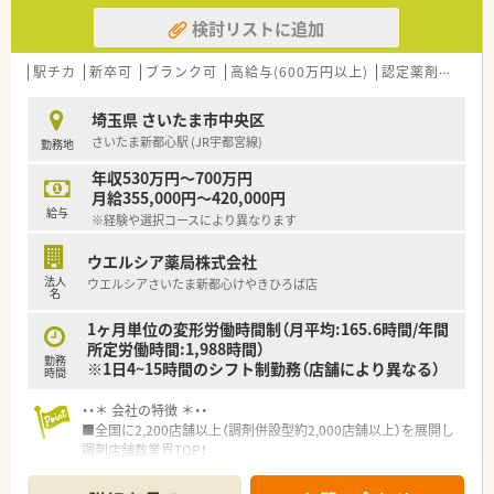
検討リストに追加
駅チカ
新卒可
ブランク可
高給与(600万円以上)
認定薬剤師取得支援あり
埼玉県 さいたま市中央区
さいたま新都心駅 (JR宇都宮線)
勤務地
年収530万円～700万円
月給355,000円～420,000円
給与
※経験や選択コースにより異なります
ウエルシア薬局株式会社
法人
ウエルシアさいたま新都心けやきひろば店
名
1ヶ月単位の変形労働時間制（月平均:165.6時間/年間
所定労働時間:1,988時間）
勤務
※1日4~15時間のシフト制勤務（店舗により異なる）
時間
・・＊ 会社の特徴 ＊・・
■全国に2,200店舗以上（調剤併設型約2,000店舗以上）を展開し
調剤店舗数業界TOP！
■店舗拡大に伴いキャリアアップできるポジションが多数あり！
頑張り次第で高給与も可能！