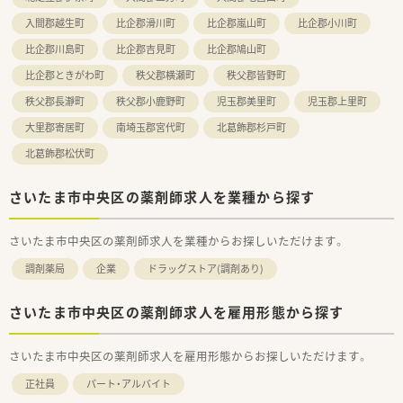
入間郡越生町
比企郡滑川町
比企郡嵐山町
比企郡小川町
比企郡川島町
比企郡吉見町
比企郡鳩山町
比企郡ときがわ町
秩父郡横瀬町
秩父郡皆野町
秩父郡長瀞町
秩父郡小鹿野町
児玉郡美里町
児玉郡上里町
大里郡寄居町
南埼玉郡宮代町
北葛飾郡杉戸町
北葛飾郡松伏町
さいたま市中央区の薬剤師求人を業種から探す
さいたま市中央区の薬剤師求人を業種からお探しいただけます。
調剤薬局
企業
ドラッグストア(調剤あり)
さいたま市中央区の薬剤師求人を雇用形態から探す
さいたま市中央区の薬剤師求人を雇用形態からお探しいただけます。
正社員
パート・アルバイト