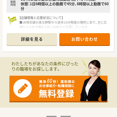
勤務
休憩：1日6時間以上の勤務で45分、8時間以上勤務で60
時間
分
【店舗情報と応需状況について】
■JR埼京線の南与野駅から徒歩10分程度の場所にあり、主に広
域からの処方箋を1日に40枚ほど応需しています。
■薬剤師は計4名が在籍しており、複数のスタッフで協力し合い
ながら無理のないペースで日々の業務を行えます。
詳細を見る
お問い合わせ
■ドラッグストア併設店舗として幅広い面処方箋に対応してお
り、様々な疾患や処方内容に触れることが可能です。
【法人特徴について】
■医薬品の開発から製造、販売、ドラッグストア運営までを手掛
わたしたちがあなたの条件にぴった
ける、日本国内でも稀有な複合型医薬品企業です。
りの職場をお探しします。
■全国の各エリアを統括する体制を整えており、1,273もの店舗
を通じて地域の健康インフラを目指しています。
■自社工場での製販一貫体制を強みとして、良質な製品をリーズ
ナブルに提供し続けることを理念として掲げています。
【求人情報について】
■正社員として地域に根ざした勤務が可能であり、全国転勤や転
居を伴う異動の心配がなく腰を据えて活躍できます。
■住宅補助手当や扶養手当などの諸手当が非常に充実しており、
大手企業ならではの安定した生活基盤を築けます。
■労働組合が存在するため従業員の権利がしっかりと守られて