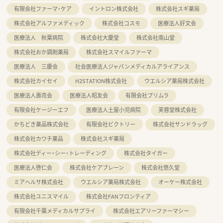
有限会社ファーマ・ケア
イントロン株式会社
株式会社スギ薬局
株式会社アルファメディック
株式会社コスモ
医療法人好文会
医療法人 秋葉病院
株式会社大慶堂
株式会社南山堂
株式会社おか調剤薬局
株式会社スマイルファーマ
医療法人 三慶会
社会医療法人ジャパンメディカルアライアンス
株式会社カイセイ
H2STATION株式会社
ウエルシア薬局株式会社
医療法人壽亮会
医療法人昭友会
有限会社プリムラ
有限会社ケージーエフ
医療法人土屋小児病院
芙蓉堂株式会社
かちどき薬品株式会社
有限会社ビクトリー
株式会社サンドラッグ
株式会社カワチ薬品
株式会社スギ薬局
株式会社ディー・シー・トレーディング
株式会社タイガー
医療法人啓仁会
株式会社ケアブレーン
株式会社悠久堂
ミアヘルサ株式会社
ウエルシア薬局株式会社
オーケー株式会社
株式会社ユニスマイル
株式会社FANフロンティア
有限会社千葉メディカルサプライ
株式会社エアリーファーマシー