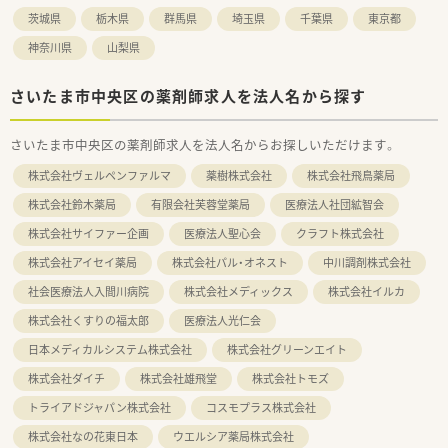
茨城県
栃木県
群馬県
埼玉県
千葉県
東京都
神奈川県
山梨県
さいたま市中央区の薬剤師求人を法人名から探す
さいたま市中央区の薬剤師求人を法人名からお探しいただけます。
株式会社ヴェルペンファルマ
薬樹株式会社
株式会社飛鳥薬局
株式会社鈴木薬局
有限会社芙蓉堂薬局
医療法人社団絋智会
株式会社サイファー企画
医療法人聖心会
クラフト株式会社
株式会社アイセイ薬局
株式会社パル・オネスト
中川調剤株式会社
社会医療法人入間川病院
株式会社メディックス
株式会社イルカ
株式会社くすりの福太郎
医療法人光仁会
日本メディカルシステム株式会社
株式会社グリーンエイト
株式会社ダイチ
株式会社雄飛堂
株式会社トモズ
トライアドジャパン株式会社
コスモプラス株式会社
株式会社なの花東日本
ウエルシア薬局株式会社