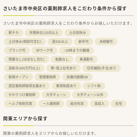
さいたま市中央区の薬剤師求人をこだわり条件から探す
さいたま市中央区の薬剤師求人をこだわり条件からお探しいただけます。
駅チカ
年間休日120日以上
土日祝休み
土日休み(相談可含む)
週32h以上
新卒可
未経験可
ブランク可
Ｗワーク可
~18時までの職場
残業なし(ほぼなし含む)
転勤なし
車通勤可
高給与(600万円以上)
寮・借上社宅あり
住宅補助(手当)あり
新規オープン
管理薬剤師
扶養内勤務OK
認定薬剤師取得支援あり
教育制度あり
シフト制
かかりつけ薬剤師
大手チェーン
大手チェーン以外
ヘルプ体制充実
一人薬剤師
総合科目
高収入
在宅
関東エリアから探す
関東の薬剤師求人をエリアからお探しいただけます。