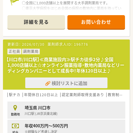
間の消化を徹底するなど、リフレッシュしやすい仕組みがありま
○全国に1,000店舗以上を展開する大手調剤薬局です。
す。
○東京大学病院をはじめ全国の病院の敷地内に薬局を持ってい
■消滅してしまう有給休暇を会社が買い取る救済制度を導入し
ます。
ており、社員が不利益を被らないような配慮がなされているのが
病診薬連携を強化することで、地域にお住いの患者様に高度な医
詳細を見る
お問い合わせ
特徴です。
療の提供を実現しています。
■5年間にわたる独自の教育研修制度を運用しており、長期的な
○全店「同一の機械・システム」を採用しており、且つ処方箋の応
視点でプロフェッショナルな薬剤師を育成する体制を整えてい
需内容が多岐にわたる（敷地内・病院門前・医療モール・CL門前）
ます。
ので、スキルUPしたい方にはお勧めもです。
更新日：
2026/07/30
薬剤師求人ID：
196776
○長期就業＆自己研讃を続ける事で給与があがる仕組みになっ
ており、将来的に高年収も狙う事が出来ます。
正社員
調剤薬局
○インターネットを使って処方薬の飲み方を遠隔指導する「オン
【川口市/川口駅】≪商業施設内≫駅チカ徒歩2分♪全国
ライン服薬指導」、今後も病院の「敷地内薬局」の推進、女性客の
1,000店舗以上☆オンライン服薬指導・敷地内薬局などリー
取り込みを狙う店舗でデザインの一新。
ディングカンパニーとして成長中！年休120日以上♪
M&Aによる店舗拡大と業界のリーディングカンパニーとして成
長を続けています。
検討リストに追加
○どの店舗も、最新システムが整っています！
＼福利厚生／
駅チカ
年間休日120日以上
認定薬剤師取得支援あり
教育制度あり
〇「社員第一主義」を掲げている同社では、福利厚生面が手厚く
年間休日120日以上、「連続休暇制度（年に1回、最大9連休を取得
埼玉県 川口市
できる制度）」等
川口駅 (JR京浜東北線)
勤務地
プライベートも充実出来る様にワークライフバランスを後押し
してくれる制度が充実しています。
年収400万円～500万円
〇社員割引制度、財形貯蓄制度、スポーツジム優待等が受けられ
る他、提携の保養施設は全国に40ヵ所あります。
※経験など考慮し決定
給与