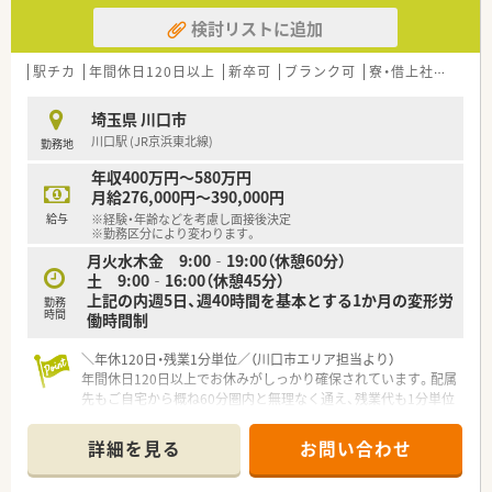
検討リストに追加
駅チカ
年間休日120日以上
新卒可
ブランク可
寮・借上社宅あり
埼玉県 川口市
川口駅 (JR京浜東北線)
勤務地
年収400万円～580万円
月給276,000円～390,000円
給与
※経験・年齢などを考慮し面接後決定
※勤務区分により変わります。
月火水木金 9:00‐19:00（休憩60分）
土 9:00‐16:00（休憩45分）
上記の内週5日、週40時間を基本とする1か月の変形労
勤務
時間
働時間制
＼年休120日・残業1分単位／（川口市エリア担当より）
年間休日120日以上でお休みがしっかり確保されています。配属
先もご自宅から概ね60分圏内と無理なく通え、残業代も1分単位
で支給されるため安心の環境です。
＊------------------------------------------＊
詳細を見る
お問い合わせ
【店舗情報と応需状況について】
■川口駅から徒歩10分ほどの立地にあるガラス張りで明るく