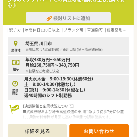
れ、賞与は年2回支給される安定した給与体系です。
心♪
■薬剤師手当や時間外勤務手当に加えて扶養手当なども充実し
ており、ライフステージが変化しても安心の待遇です。
検討リストに追加
【勤務実態について】
駅チカ
年間休日120日以上
ブランク可
車通勤可
認定薬剤師取得支援あり
■年間休日は117日で有給休暇の消化率も高いため、実質的には
年間123日以上の休日を取得することが可能です。
■残業時間は会社平均で月に10時間程度と非常に少なく、所定
埼玉県 川口市
労働時間を超えた分は1分単位でしっかり支給されます。
東川口駅 (JR武蔵野線)／東川口駅 (埼玉高速鉄道線)
勤務地
■ドラッグストアと調剤室が分離申請されている店舗が多く、調
剤業務に集中して早く帰宅できる仕組みが整っています。
年収430万円～550万円
月給268,750円～343,750円
給与
※経験など考慮し決定
月火水木金 9:00-19:30（休憩60分）
土 9:00-14:30（休憩なし）
日(第1) 9:00-14:30（休憩なし）
勤務
時間
週40時間のシフト制勤務
【店舗情報と応需状況について】
■武蔵野線および埼玉高速鉄道の東川口駅より徒歩7分に位置
し、通勤の利便性が非常に高い住宅街の調剤薬局です。
■主な応需科目は内科や小児科、皮膚科などで、1日あたり平均
80枚の処方箋に対し薬剤師5名の手厚い体制で対応しています。
詳細を見る
お問い合わせ
■在宅業務は居宅と施設の両方を手掛けており、地域体制加算を