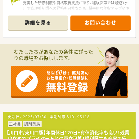
充実した研修制度や資格取得支援があり、経験次第では最短3ヶ
月で管理薬剤師への昇格も可能なため、将来的な年収アップやキ
ャリア形成を目指す方に最適です。
＊------------------------------------------＊
詳細を見る
お問い合わせ
【店舗情報と応需状況について】
■西川口駅から車で5分ほどの立地にあり、内科や小児科の処方
箋を1日約100枚応需している活気ある店舗です。
■常勤8名と非常勤1名が在籍しており、1人あたりの処方箋枚数
わたしたちがあなたの条件にぴった
は20枚に設定されているためゆとりがあります。
りの職場をお探しします。
■平日は18時までの営業で日曜日の営業も午前中のみとなって
おり、遅くまで働く心配が少なく安心できる環境です。
【法人特徴について】
■医療用医薬品の研究開発から製造や販売までを自社で一貫し
て行っている、日本でも珍しい複合型の医薬品企業です。
■地域の健康インフラをテーマに掲げており、地域密着型の薬局
として患者様の多様なニーズに応える店舗展開です。
■健康経営優良法人に連続で認定されており、従業員の働きやす
さや有給休暇の取得を会社全体で推進し守っています。
更新日：
2026/07/30
薬剤師求人ID：
95118
【求人情報について】
正社員
調剤薬局
■基本的にはご自宅から通勤60分圏内の店舗へ配属されるた
め、転居を伴う異動の心配がなく安心して勤務できます。
【川口市/東川口駅】年間休日120日+有休消化率も高い！残業
■給与はご経験を考慮して487万円から660万円の間で提示さ
少なめでプライベートとの両立可能！福利厚生も充実で安