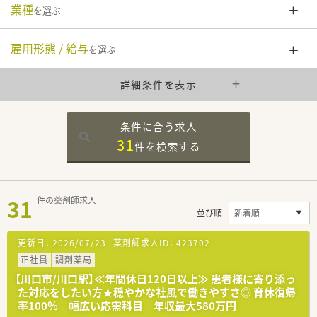
業種
を選ぶ
雇用形態 / 給与
を選ぶ
詳細条件を表示
条件に合う求人
31
件を
検索する
31
件の薬剤師求人
並び順
更新日：
2026/07/23
薬剤師求人ID：
423702
正社員
調剤薬局
【川口市/川口駅】≪年間休日120日以上≫ 患者様に寄り添っ
た対応をしたい方★穏やかな社風で働きやすさ◎ 育休復帰
率100％ 幅広い応需科目 年収最大580万円