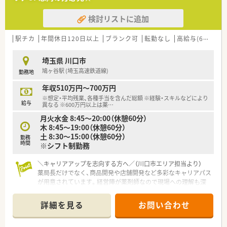
業態ごとに定期的に新しい商品、専門知識が得られるような集合
研修を行っています。
検討リストに追加
また、資格取得のためのバックアップを
行っています。
■社員一人一人を想って作られた評価制度
駅チカ
年間休日120日以上
ブランク可
転勤なし
高給与(600万円以上)
一人一人のモチベーションアップにつながる評価体制「目標管理
制度」を整備しています。
埼玉県 川口市
鳩ヶ谷駅 (埼玉高速鉄道線)
勤務地
■この求人は大手薬局求人特集に掲載中です■
年収510万円～700万円
※想定・平均残業、各種手当を含んだ総額 ※経験・スキルなどにより
給与
異なる ※600万円以上は薬
…
月火水金 8:45～20:00（休憩60分）
木 8:45～19:00（休憩60分）
土 8:30～15:00（休憩60分）
勤務
時間
※シフト制勤務
＼キャリアアップを志向する方へ／（川口市エリア担当より）
薬局長だけでなく、商品開発や店舗開発など多彩なキャリアパス
が用意されています。経営陣が薬剤師なので現場への理解も深
く、あなたのやる気や実績を正当に評価してくれます。
＊------------------------------------------＊
詳細を見る
お問い合わせ
【店舗情報と応需状況について】