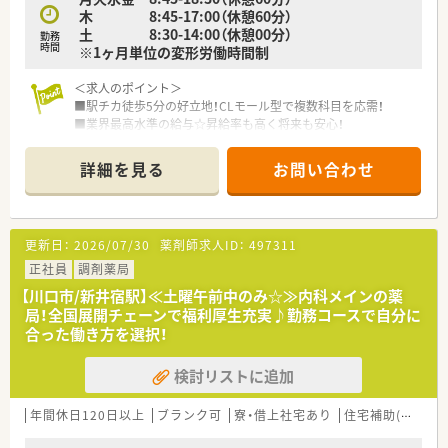
■自社開発の化粧品や健康食品の提案を通じて、治療だけでなく
木 8:45-17:00（休憩60分）
美容や健康維持の観点から患者様のライフスタイルを支える役
土 8:30-14:00（休憩00分）
勤務
割を担います。
時間
※1ヶ月単位の変形労働時間制
■店舗の運営管理や後輩薬剤師の育成、さらには経営陣への提案
など、現場から一歩踏み込んだマネジメント業務にも関わること
＜求人のポイント＞
が可能です。
■駅チカ徒歩5分の好立地！CLモール型で複数科目を応需！
■業界最高水準の給与☆昇給率も高く将来も安心！
【想定されるキャリアイメージ】
【薬局長】年収600万～950万円 【エリアマネージャー】年収
■入社半年から1年程度で薬局長へ昇進するケースもあり、未経
1000万円以上も可
験からでも意欲次第で早期にマネジメント経験を積むことが可
詳細を見る
お問い合わせ
■借上げ社宅・住宅補助など福利厚生充実！一人暮らしの方に嬉
能です。
しい制度♪
■薬局長を経験した後は、エリアマネージャーや教育担当、店舗
■年間休日は122日と業界トップクラス！長期休暇取得や有給休
開発、自社製品の商品開発など、薬剤師としての枠を超えた活躍
暇取得推進制度など、プライベートとの両立も可能です♪
が選べます。
更新日：
2026/07/30
薬剤師求人ID：
497311
■がんや糖尿病などの認定資格取得支援制度が充実しており、高
＜こんな薬局です＞
正社員
調剤薬局
度な専門知識を持ったスペシャリストとしての道を歩むことも
■首都圏をメインに全国で約90店舗の薬局を運営している会社
可能です。
【川口市/新井宿駅】≪土曜午前中のみ☆≫内科メインの薬
です。
局！全国展開チェーンで福利厚生充実♪勤務コースで自分に
■調剤薬局の運営のほか、医療モール開発・医師開業支援・ヘルシ
合った働き方を選択！
ー＆ビューティ事業等、多様な事業を展開しいます。
■創業から40期以上連続で増収・増益を達成しており、無借金経
検討リストに追加
営の安定企業☆
■昇給率は年4.4％～6.3％と業界の中でも高い水準を実現して
います！
年間休日120日以上
ブランク可
寮・借上社宅あり
住宅補助(手当)あり
■過去10年の平均売上高の成長率は115％！今後も毎年7～8店舗
の出店計画している成長企業です。