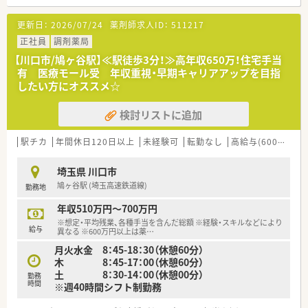
広々とした店舗であり、医療モールの門前薬局です。
■内科や小児科、皮膚科、整形外科など多岐にわたる処方箋を1
更新日：
2026/07/24
薬剤師求人ID：
511217
日約100枚応需し、施設在宅にも対応しております。
■ピッキングサポートシステムや最新の調剤機器を導入してお
正社員
調剤薬局
り、安全かつ効率的に薬剤師業務へ専念できる環境です。
【川口市/鳩ヶ谷駅】≪駅徒歩3分！≫高年収650万！住宅手当
有 医療モール受 年収重視・早期キャリアアップを目指
【法人特徴について】
したい方にオススメ☆
■全国に200店舗近くの調剤薬局を展開するだけでなく、介護事
業や健康食品事業など幅広く事業を手掛ける安定企業です。
検討リストに追加
■従業員の声にしっかりと耳を傾け、一人ひとりと真摯に向き合
いながら柔軟な対応をしてくれる非常に温かく穏やかな社風で
す。
駅チカ
年間休日120日以上
未経験可
転勤なし
高給与(600万円以上)
■離職率が約5パーセントと業界内でも非常に低い水準を保って
おり、幅広い年齢層のスタッフが長く安心して働ける環境です。
埼玉県 川口市
鳩ヶ谷駅 (埼玉高速鉄道線)
勤務地
【職場環境と雰囲気】
■広々とした清潔感のある店舗内は常に明るい雰囲気に包まれ
年収510万円～700万円
ており、スタッフ同士のコミュニケーションも活発な職場です。
※想定・平均残業、各種手当を含んだ総額 ※経験・スキルなどにより
■従業員同士の人間関係が非常に良好であり、お互いにフォロー
給与
異なる ※600万円以上は薬
…
し合いながらチームワークを大切にして業務に取り組んでいま
月火水金 8：45-18：30（休憩60分）
す。
木 8：45-17：00（休憩60分）
■店舗見学の際に職場の雰囲気の良さを感じて入社を決める方
土 8：30-14：00（休憩00分）
が多く、中途入社の方でもすぐに馴染むことができる環境です。
勤務
時間
※週40時間シフト制勤務
【こんな取り組みをしています】