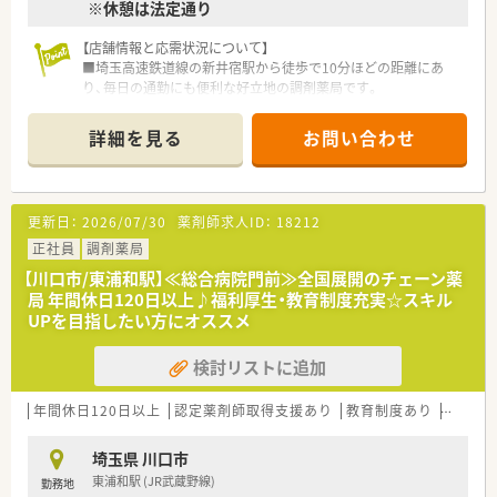
※休憩は法定通り
薬歴の音声入力システムやQRコード、一包化機械など、
システムも面も充実しています！
【店舗情報と応需状況について】
■埼玉高速鉄道線の新井宿駅から徒歩で10分ほどの距離にあ
＜女性活躍推進・子育てサポート企業＞
り、毎日の通勤にも便利な好立地の調剤薬局です。
育休休業を3歳まで延長できる制度や、
■処方箋は内科面対応となっており、内科メインの処方箋を応需
時短勤務は子供が中学1年生になる迄、
している地域に根ざした身近な店舗環境です。
復職フォロー制度など育児支援が充実しています！
詳細を見る
お問い合わせ
■現在は常勤薬剤師1名とパート従業員2名が在籍しており、地
また第1子1万円、第2子1.5万円、
域の患者様に寄り添った丁寧な対応を行っております。
第3子以降2万円の育児手当も支給しています♪
女性が活躍できる制度が整っているしるしとして
【法人特徴について】
「3つ星のえるぼしマーク」と「プラチナくるみんマーク」
更新日：
2026/07/30
薬剤師求人ID：
18212
■本州と四国を中心に約250店舗の調剤薬局を展開し、地域ニー
の双方の認定を受けています☆
ズを先取りするヘルスケアステーションを目指しています。
正社員
調剤薬局
■営業収益日本小売業トップクラスのグローバル企業であり、約
＜充実の福利厚生制度＞
【川口市/東浦和駅】≪総合病院門前≫全国展開のチェーン薬
2兆円規模の安定した経営環境が整っています。
医薬品・化粧品・日用雑貨などを社員価格で購入できる「社員購買
局 年間休日120日以上♪福利厚生・教育制度充実☆スキル
■ショッピングモールを地域医療の拠点として位置づけ、お客様
割引制度」や
UPを目指したい方にオススメ
の健康をトータルでサポートする事業展開です。
「奨学金返済サポート制度」「定期健康診断・人間ドッグ・がん検
診補助制度」など、
検討リストに追加
【想定される業務内容】
長く勤務を続けていただくために各種福利制度も充実しており
■医療機関からの多種多様な処方箋に対する調剤や監査、患者様
ます！
への丁寧な服薬指導などを主に担当いたします。
年間休日120日以上
認定薬剤師取得支援あり
教育制度あり
シフト
■店舗での調剤業務に加えて、一般用医薬品の販売や各種健康相
談などの幅広いカウンター業務にも従事します。
埼玉県 川口市
■在宅医療への取り組みも行っており、衛生用品などの必需品を
東浦和駅 (JR武蔵野線)
勤務地
含めた生活面からのトータルサポートを実践します。