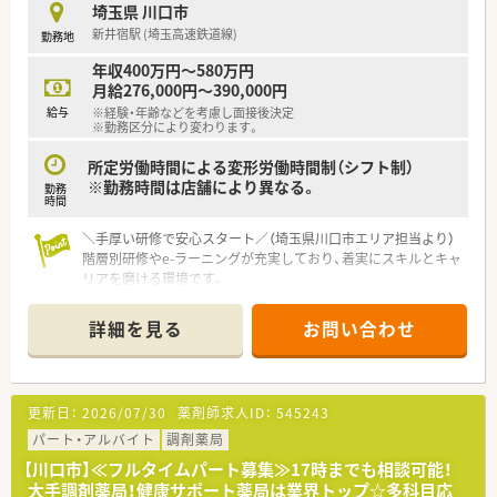
埼玉県 川口市
■ヘルシー＆ビューティ事業では化粧品・健康食品・サプリメン
新井宿駅 (埼玉高速鉄道線)
勤務地
トを自社開発をしており、患者様の要望に合わせてＰＢブランド
の販売も行っています♪
年収400万円～580万円
月給276,000円～390,000円
＜充実の福利厚生＞
給与
※経験・年齢などを考慮し面接後決定
■単身のお住まいの方には借上社宅・住宅手当がございます。
※勤務区分により変わります。
■全国転勤可能な方は会社負担で5万円の補助があり、エリア限
定で働きたい方も33歳11ヶ月まで家賃2万円の手当がございま
所定労働時間による変形労働時間制（シフト制）
す♪
※勤務時間は店舗により異なる。
勤務
■単身で家賃補助のある会社をお探しの方にオススメです☆
時間
■育児時短勤務制度・選択型確定拠出年金制度・財形貯蓄制度・リ
＼手厚い研修で安心スタート／（埼玉県川口市エリア担当より）
ゾートマンション・保養所など、長く就業頂けるよう制度が充実
階層別研修やe-ラーニングが充実しており、着実にスキルとキャ
しています。
リアを磨ける環境です。
＊------------------------------------------＊
＜キャリアアップを目指せる環境＞
■独立採算制の薬局運営で収益を追っていくスタイルのため、店
詳細を見る
お問い合わせ
【店舗情報と応需状況について】
舗運営なども学べる環境です。
■新井宿駅から徒歩10分の場所に位置しており、毎日の通勤に
■薬局長のみならず、エリアマネージャーや安全管理・教育担当
も便利な好立地環境です。
マネージャー、店舗開発マネージャー、商品開発マネージャーな
■主に小児科や内科の処方箋を1日約60枚ほど応需しており、在
ど、多様なキャリアがあるのも魅力です☆
更新日：
2026/07/30
薬剤師求人ID：
545243
宅業務にも対応しています。
■経営陣のほとんどが薬剤師のため、入社後のフォローアップも
■薬剤師は常時2名体制で、協力しながらスムーズに業務を進め
パート・アルバイト
充実！
調剤薬局
ることができる環境です。
エリア毎に「上席薬剤師」という現場のスペシャリストが配置さ
【川口市】≪フルタイムパート募集≫17時までも相談可能！
れ、気軽に相談することができます♪
大手調剤薬局！健康サポート薬局は業界トップ☆多科目応