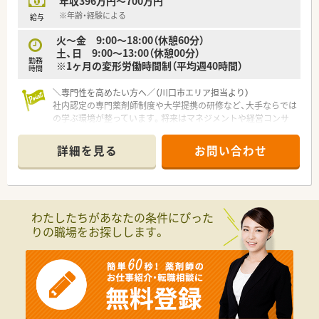
年収396万円～700万円
※年齢・経験による
給与
火～金 9:00～18:00（休憩60分）
土、日 9:00～13:00（休憩00分）
勤務
※1ヶ月の変形労働時間制（平均週40時間）
時間
＼専門性を高めたい方へ／（川口市エリア担当より）
社内認定の専門薬剤師制度や大学提携の研修など、大手ならでは
の学ぶ環境が整っています。将来はマネジメントや経営コンサ
ルへの道もあり、多様なキャリアが描けますよ。
＊------------------------------------------＊
詳細を見る
お問い合わせ
【店舗情報と応需状況について】
■川口駅から徒歩7分の好立地で、泌尿器科や消化器科、胃腸内
科など多岐にわたる処方箋を応需している薬局です。
■正社員の薬剤師1名に対し、非常勤の薬剤師が5名在籍してお
り、人員に厚みを持たせて無理のない運営を行っています。
わたしたちがあなたの条件にぴった
■内視鏡クリニックや泌尿器科クリニックの門前に位置してお
りの職場をお探しします。
り、専門性の高い疾患についても深く学ぶことができます。
【法人特徴について】
■全国に展開する大手チェーンであり、医療機関の開業支援から
経営コンサルまで手掛ける医療の総合企業が母体です。
■医薬連携を重視しており、医師との良好な関係性を築きながら
積極的にコミュニケーションを図る風土が根付いています。