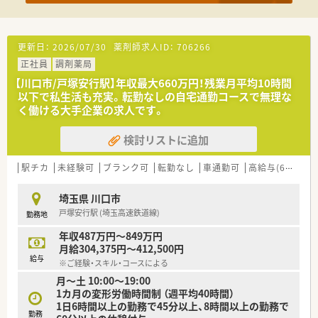
■健康サポート薬局の届出数でも全国トップクラスを誇り、予防
医療や健康増進にも注力している先見性のある法人です。
【想定される業務内容】
更新日：
2026/07/30
薬剤師求人ID：
706266
■主に泌尿器科や消化器科の処方箋に基づいた調剤業務や監査、
正社員
調剤薬局
患者様への丁寧な服薬指導を担当していただきます。
■全店舗にピッキングサポートシステムが導入されているため、
【川口市/戸塚安行駅】年収最大660万円！残業月平均10時間
過誤を防止しつつ安全かつ迅速に業務を進められます。
以下で私生活も充実。転勤なしの自宅通勤コースで無理な
■将来はかかりつけ薬剤師として患者様の健康維持に深く関わ
く働ける大手企業の求人です。
るほか、在宅医療への取り組みにも携わるチャンスがあります。
検討リストに追加
【職場環境と雰囲気】
■大手ならではの組織力がありつつも、店舗内はスタッフ同士の
駅チカ
未経験可
ブランク可
転勤なし
車通勤可
高給与(600万円以上)
連携がスムーズで、風通しの良い雰囲気が保たれています。
■ピッキング支援システムなどの最新機材が標準装備されてお
り、薬剤師の心理的負担を軽減する環境作りが進んでいます。
埼玉県 川口市
■入社時から有給休暇が付与されるため、中途入社の方でも遠慮
戸塚安行駅 (埼玉高速鉄道線)
勤務地
することなく休暇を取得できる優しい文化があります。
年収487万円～849万円
月給304,375円～412,500円
給与
※ご経験・スキル・コースによる
月～土 10:00～19:00
1カ月の変形労働時間制 （週平均40時間）
1日6時間以上の勤務で45分以上、8時間以上の勤務で
勤務