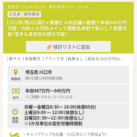
ので、スキルUPしたい方にはお勧めもです。
更新日：
2026/07/30
薬剤師求人ID：
19734
○長期就業＆自己研讃を続ける事で給与があがる仕組みになっ
ており、将来的に高年収も狙う事が出来ます。
正社員
調剤薬局
○インターネットを使って処方薬の飲み方を遠隔指導する「オン
【川口市/西川口駅】≪医療ビル内店舗≫勤務で年収600万円
ライン服薬指導」、今後も病院の「敷地内薬局」の推進、女性客の
可能♪内科と小児科メインで複数名体制で安心して就業可
取り込みを狙う店舗でデザインの一新。
能！若手も高年収の提示可能！
M&Aによる店舗拡大と業界のリーディングカンパニーとして成
長を続けています。
検討リストに追加
○どの店舗も、最新システムが整っています！
＼福利厚生／
駅チカ
未経験可
ブランク可
転勤なし
高給与(600万円以上)
認
〇「社員第一主義」を掲げている同社では、福利厚生面が手厚く
年間休日120日以上、「連続休暇制度（年に1回、最大9連休を取得
埼玉県 川口市
できる制度）」等
西川口駅 (JR京浜東北線)
勤務地
プライベートも充実出来る様にワークライフバランスを後押し
してくれる制度が充実しています。
年収487万円～849万円
〇社員割引制度、財形貯蓄制度、スポーツジム優待等が受けられ
る他、提携の保養施設は全国に40ヵ所あります。
※ご経験・スキル・コースによる
給与
〇産休・育休・時短勤務者2,097人以上等、どれも業界トップクラ
月曜〜金曜日8:30〜 18:00(休憩60分)
スの実績!
土曜日9:00 〜 12:00（休憩なし）
産休、育休取得はもちろんのこと、育児短時間勤務制度を実施
日曜日8：30〜12：00（休憩なし）
育児休業より復帰後、1日最大2時間短縮して勤務できる制度で
勤務
時間
※1か月単位の変形労働時間制
す。
法律では3歳までですが、同社では小学校就学時までの期間利用
＼キャリアアップを応援／（川口市エリア担当より）
可能♪