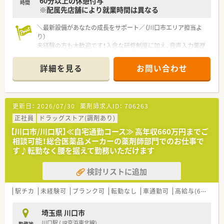
60分以上の休憩付与
時間
※配属先店舗により就業時間は異なる
＼最新設備があなたの成長をサポート／（川口市エリア担当よ
り）
未経験の方も大歓迎です！入念な研修制度に加え、音声入力薬歴
や遠隔入力サポートなど、最新設備があなたの業務を支えます。
焦らず着実に成長していきましょう。
詳細を見る
お問い合わせ
＊------------------------------------------＊
【店舗情報と応需状況について】
■配属先の店舗によって多様な医療機関からの処方箋を受け付
けているのが特徴です。
更新日：
2026/07/30
薬剤師求人ID：
706263
■応需科目は配属先により異なりますが、総合病院門前型やクリ
ニックモール型など、幅広い科目を学ぶことが可能な環境です。
正社員
ドラッグストア(調剤あり)
■処方箋枚数や勤務者数は店舗ごとに最適化されており、薬剤師
【川口市/川口駅】≪自宅通勤コース≫ 高年収660万円までご
1人あたりの1日処理枚数は約20枚とゆとりがあります。
相談可能！総合医薬品メーカーの薬剤師部門でのお仕事で
す♪転勤なく腰を据えて勤務いただけます
【法人特徴について】
■医薬品の開発から製造、販売、調剤運営までを一貫して行う国
検討リストに追加
内唯一の複合型企業として、安定した経営基盤を誇ります。
■全国に1,273店舗を展開しており、地域住民の健康を支えるイ
ンフラとして「何かあれば相談できる場所」を目指します。
駅チカ
未経験可
ブランク可
転勤なし
車通勤可
高給与(600万円以上)
■埼玉県に研究開発施設、富山県に自社工場を保有し、他社には
ない製薬メーカーとしての強みを活かした運営が特徴です。
埼玉県 川口市
川口駅 (JR京浜東北線)
勤務地