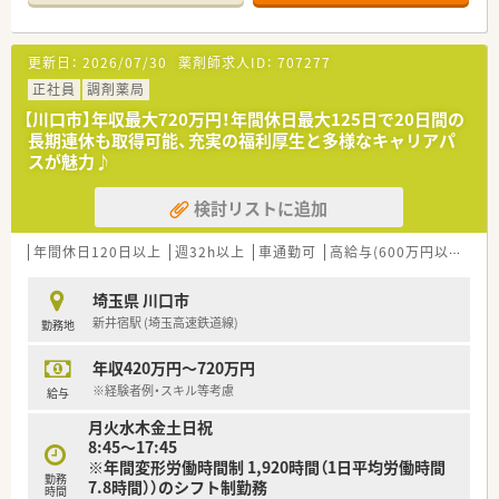
OTC薬だけでなく健康食品やサプリメント、
時には化粧品も含めたカウンセリング販売に携わることができ
ます。
更新日：
2026/07/30
薬剤師求人ID：
707277
またそのための漢方・化粧品・介護用品・接客など、
希望に合わせた研修を受講しスキルアップも可能です♪
正社員
調剤薬局
入社時に「調剤コース」「OTCコース」を選択でき、
【川口市】年収最大720万円！年間休日最大125日で20日間の
それに応じた教育プログラムの受講が可能です！
長期連休も取得可能、充実の福利厚生と多様なキャリアパ
（もちろん途中でコースの変更も可能ですし、
スが魅力♪
調剤コースにいながらOTCも勉強したい、
などの要望にもお応えできます！）
検討リストに追加
＜こんな薬局です＞
埼玉県川口市東本郷にある薬局です。
年間休日120日以上
週32h以上
車通勤可
高給与(600万円以上)
寮
川口駅・草加駅よりバスでアクセス可能です！
門前クリニックよりほぼ全科科目の処方箋を応需しており、
埼玉県 川口市
新入社員も配属されるスキルアップできる店舗です♪
新井宿駅 (埼玉高速鉄道線)
勤務地
外来の他、在宅にも積極的に取り組んでいます！
薬剤師は常時9名体制になります。
年収420万円～720万円
＜働き易い安心の環境＞
※経験者例・スキル等考慮
給与
処方箋枚数を1人あたり20～25枚に設定し、
月火水木金土日祝
余裕を持った人員配置をすることで働きやすい労働環境を整え、
8:45～17:45
一人の患者さんに丁寧に対応することを実現させています！
※年間変形労働時間制 1,920時間（1日平均労働時間
人件費をかけて社員を育て地域医療に貢献できる体制づくりを
勤務
7.8時間））のシフト制勤務
しています☆
時間