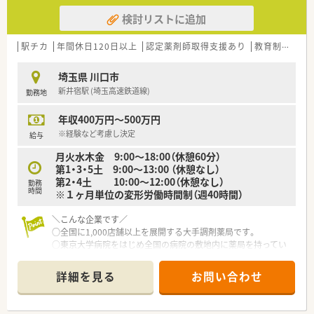
長を続けています。
検討リストに追加
○どの店舗も、最新システムが整っています！
＼福利厚生／
駅チカ
年間休日120日以上
認定薬剤師取得支援あり
教育制度あり
〇「社員第一主義」を掲げている同社では、福利厚生面が手厚く
年間休日120日以上、「連続休暇制度（年に1回、最大9連休を取得
埼玉県 川口市
できる制度）」等
新井宿駅 (埼玉高速鉄道線)
勤務地
プライベートも充実出来る様にワークライフバランスを後押し
してくれる制度が充実しています。
年収400万円～500万円
〇社員割引制度、財形貯蓄制度、スポーツジム優待等が受けられ
る他、提携の保養施設は全国に40ヵ所あります。
※経験など考慮し決定
給与
〇産休・育休・時短勤務者2,097人以上等、どれも業界トップクラ
月火水木金 9:00～18:00（休憩60分）
スの実績!
第1・3・5土 9:00～13:00 （休憩なし）
産休、育休取得はもちろんのこと、育児短時間勤務制度を実施
第2・4土 10:00～12:00（休憩なし）
育児休業より復帰後、1日最大2時間短縮して勤務できる制度で
勤務
時間
※１ヶ月単位の変形労働時間制（週40時間）
す。
法律では3歳までですが、同社では小学校就学時までの期間利用
＼こんな企業です／
可能♪
○全国に1,000店舗以上を展開する大手調剤薬局です。
○東京大学病院をはじめ全国の病院の敷地内に薬局を持ってい
ます。
病診薬連携を強化することで、地域にお住いの患者様に高度な医
詳細を見る
お問い合わせ
療の提供を実現しています。
○全店「同一の機械・システム」を採用しており、且つ処方箋の応
需内容が多岐にわたる（敷地内・病院門前・医療モール・CL門前）