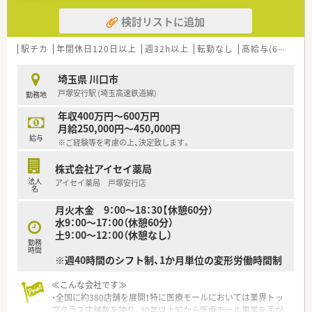
ます
検討リストに追加
■平均有給消化率84%！みんなで助け合い取得するという社風で
す。
■福利厚生充実！財形貯蓄?確定拠出年金など様々な制度有り
駅チカ
年間休日120日以上
週32h以上
転勤なし
高給与(600万円以上)
≪薬局の特徴≫
埼玉県 川口市
■川口駅より徒歩3分の好立地♪
戸塚安行駅 (埼玉高速鉄道線)
勤務地
■年間休日123日・有給消化率84%でプライベートと両立可能！
■CLモール型の薬局で複数科目応需しておりスキルUPできる
年収400万円～600万円
環境です☆
月給250,000円～450,000円
給与
※ご経験等を考慮の上、決定致します。
≪研修制度・キャリアパス≫
■経験や資格によってランク分けされており、ランクに応じて必
株式会社アイセイ薬局
要な各種研修を受講できます。
法人
アイセイ薬局 戸塚安行店
■ランクが上がれば給与にも反映されるためモチベーションに
名
繋がる方が多くいらっしゃいます
月火木金 9：00～18：30【休憩60分）
■薬剤師のスペシャリストやエリアマネージャー、採用・教育、新
水9：00～17：00（休憩60分）
規出店企画など広く活躍できるチャンスがあります
土9：00～12：00（休憩なし）
■e-ラーニングは全額補助で受講が可能。ご経験の浅い方には
勤務
OJT研修などの用意も有り
時間
※週40時間のシフト制、1か月単位の変形労働時間制
≪こんな会社です≫
・全国に約380店舗を展開！特に医療モールにおいては業界トッ
プクラス店舗数を誇り、30年以上前から医療モール事業を手が