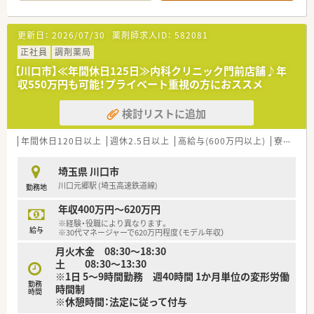
■大手調剤薬局で福利厚生・経営も安定で安心です☆
■人財を大切にするアットホームな雰囲気です♪
更新日：
2026/07/30
薬剤師求人ID：
582081
<こんな会社です>
■福岡県本社で全国43都道府県に店舗展開しております。
正社員
調剤薬局
開業支援まで行っているため、医療機関との関係も良好で「医薬
【川口市】≪年間休日125日≫内科クリニック門前店舗♪年
連携」の取組みとして積極的にコミュニケーションを図っていま
収550万円も可能！プライベート重視の方におススメ
す。
■将来を見据えた薬局経営
検討リストに追加
健康サポート薬局の届出数も全国1位で要望や健康に貢献するか
かりつけ薬局・かかりつけ薬剤師を目指しております。
■研修制度も充実
年間休日120日以上
週休2.5日以上
高給与(600万円以上)
寮・借上社宅あり
独自の研修システム【GOES】を活用し、効率的かつ効果的なスキ
ルアップを支援。その他、カフェテリア研修や社内学術大会など
埼玉県 川口市
その方が目指す社会人像に合わせた学ぶ環境が充実しておりま
川口元郷駅 (埼玉高速鉄道線)
勤務地
す。
■子育て支援企業として「くるみんマーク」を取得。高い水準で
年収400万円～620万円
子育てサポートに取り組んでいる企業として「プラチナくるみ
※経験・役職により異なります。
ん」を認定を取得しています。
給与
※30代マネージャーで620万円程度（モデル年収）
■全店でピッキングサポートシステムを標準導入。店舗スタッ
月火木金 08:30～18:30
フ4～6人の店舗が多く安全（過誤防止）への環境作りを進めてお
土 08:30～13:30
ります。
※1日 5～9時間勤務 週40時間 1か月単位の変形労働
勤務
時間制
時間
※休憩時間：法定に従って付与