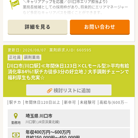
＼キャリアアップを応援／（川口市エリア担当より）
■患者様の健康づくりを総合的に支援するため、プライベートブ
薬局長候補としての採用枠があり、将来的にエリアマネージャー
ランドの健康食品を取り扱うなど未病対策にも注力していま
など多彩なキャリアパスを描くことができます。
す。
＊------------------------------------------＊
■女性薬剤師が安心して長く働けるよう、産休や育休制度を充実
させており、復帰率は100パーセントという高い実績を誇りま
詳細を見る
お問い合わせ
【店舗情報と応需状況について】
す。
■鳩ヶ谷駅から徒歩3分の好立地に位置しており、日々の通勤に
■ハイレベルな薬剤師を育成するために、社内eラーニングを用
おいて非常に便利な環境がしっかりと整っています。
いた研修や外部研修への参加支援などを積極的に行っていま
■医療モールに位置しており、内科や皮膚科など複数科目の処方
す。
更新日：
2026/08/07
薬剤師求人ID：
660595
箋を1日250枚から300枚ほど応需しています。
■8名ほどの薬剤師が在籍しており、複数のスタッフで協力しな
正社員
調剤薬局
がら業務を進めることができる充実した体制です。
【川口市/川口駅】≪年間休日123日×CLモール型≫平均有給
消化率84％！駅チカ徒歩3分の好立地♪大手調剤チェーンで
【こんな方が活躍中】
福利厚生も充実☆
■病院での勤務経験のみという方や調剤未経験からスタートし、
入社後にしっかりと専門スキルを身につけた方が多数います。
検討リストに追加
■実績が正当に評価される環境であるため、目標達成に向けて主
体的に取り組むことができる方が多く活躍している職場です。
■経営や数字を分析することが好きな方が、店舗の売上向上に貢
駅チカ
年間休日120日以上
新卒可
未経験可
高給与(600万円以上)
献しながら大きなやりがいを持ってイキイキと働いています。
埼玉県 川口市
【こんな方にオススメ】
川口駅 (JR京浜東北線)
勤務地
■高い有給消化率や手厚い福利厚生など、ワークライフバランス
を重視して長く安定して健康的に働きたい方におすすめです。
年収400万円～600万円
■処方箋対応だけでなく、市販薬や健康食品など幅広い商品知識
月給250,000円～450,000円