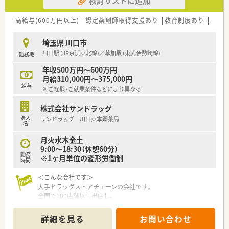
検討リストに追加
■地域連携薬局の薬剤師として意欲的に日々の業務に取り組み、
長期的な視点でキャリアを築いていただける方を歓迎します。
■日祝の出勤や遅番シフトに柔軟に対応でき、通勤圏内での店舗
高給与(600万円以上)
認定薬剤師取得支援あり
教育制度あり
シフ
間ヘルプにもご協力いただける協調性のある方を求めていま
す。
埼玉県 川口市
川口駅 (JR京浜東北線)／草加駅 (東武伊勢崎線)
勤務地
【想定されるモデル年収】
■新卒入社時のモデル年収は380万円から400万円であり、毎年
年収500万円～600万円
の評価によって役職手当が加算され着実に年収が上がります。
月給310,000円～375,000円
■入社5年目で店長に就任し年収500万円、10年目でマネージャ
給与
※ご経験・ご就業条件などにより異なる
ーとなり800万円など明確な給与基準が設けられています。
■実力次第では30代で年収1100万円に達するケースもあり、モ
株式会社サンドラッグ
チベーションを高く保ちながらステップアップできる環境で
法人
サンドラッグ 川口東本郷薬局
す。
名
月火水木金土
9:00～18:30（休憩60分）
勤務
※1ヶ月単位の変形労働制
時間
＜こんな会社です＞
大手ドラッグストアチェーンの会社です。
全国で100店舗以上出店し、
一都三県で60店舗以上展開をしています。
この10年間で売上・利益ともに200％以上の成長率で、
詳細を見る
お問い合わせ
今後も出店を広げていく方針です！