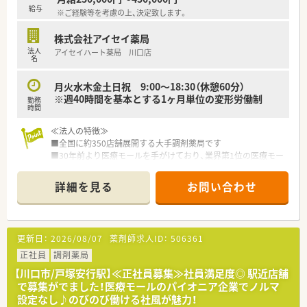
を身につけて実践的な提案力を高めたい方に適しています。
給与
※ご経験等を考慮の上、決定致します。
■将来的に管理職やスペシャリストを目指して、明確な評価制度
のもとで着実にキャリアアップを図りたい方に最適な環境で
株式会社アイセイ薬局
す。
法人
アイセイハート薬局 川口店
名
【やりがい/おすすめポイント】
■医療モール内で多様な疾患の処方箋に触れることができるた
月火水木金土日祝 9:00～18:30（休憩60分）
め、幅広い専門知識と実践的なスキルを習得できる環境です。
※週40時間を基本とする1ヶ月単位の変形労働制
勤務
■自社開発の健康関連商品を患者様に直接提案できるため、治療
時間
だけでなく予防医療の分野にも深く関わることができます。
■頑張りが収入やポジションに直結しやすい評価制度があり、モ
≪法人の特徴≫
チベーションを高く保ちながら日々の業務に取り組めます。
■全国に約350店舗展開する大手調剤薬局です
■30年前より医療モールを手がけており、業界第1位の医療モー
ル数
■病院門前とは異なり医師との距離も近く連携が抜群です！
詳細を見る
お問い合わせ
■社長が薬剤師であり育休も取得しており、女性が長く働き続け
られる企業を目指しています。
■育休制度はお子様が3歳になる迄、時短制度はお子様が小学生
になるまで取得を延長する事ができます
更新日：
2026/08/07
薬剤師求人ID：
506361
■人材定着率97％で、医療業界では非常に高水準
■自動監査システムや自動混注器などの最新設備導入済み
正社員
調剤薬局
■月平均の所定労働時間は161時間と少なく、残業も全社平均11
【川口市/戸塚安行駅】≪正社員募集≫社員満足度◎ 駅近店舗
時間程と労働時間も少なめです。
で募集がでました！医療モールのパイオニア企業でノルマ
■年間休日123日、初年度の有給休暇12日付与と多め！
設定なし♪のびのび働ける社風が魅力！
通常入社半年から有休付与のところ入社3ヶ月から有休が使え