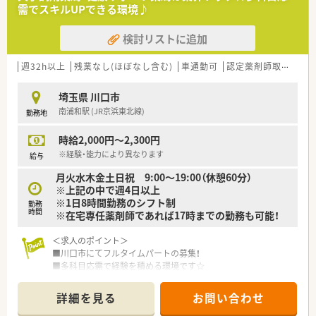
【勤務実態について】
■専門医療機関連携薬局でのがん・糖尿病などの認定資格取得も
需でスキルUPできる環境♪
■年間休日は約120日確保されており、有給休暇は1時間単位で
推進しています！
柔軟に取得が可能です。
検討リストに追加
■残業の平均時間が少なく、ワークライフバランスを大切にしな
がら働くことができます。
■育児休業取得後の復帰率が高く、子育て中の薬剤師も多数活躍
週32h以上
残業なし(ほぼなし含む)
車通勤可
認定薬剤師取得支援あり
している職場環境です。
埼玉県 川口市
【想定されるキャリアイメージ】
南浦和駅 (JR京浜東北線)
勤務地
■段階的な社内研修を通じて、未経験からでも着実に知識とスキ
ルを身につけられます。
時給2,000円～2,300円
■将来的には店舗の管理薬剤師やエリアマネージャーなどへの
ステップアップが可能です。
※経験・能力により異なります
給与
■条件を満たせば、海外での実践的な研修に参加し、グローバル
月火水木金土日祝 9:00～19:00（休憩60分）
な視点を学ぶこともできます。
※上記の中で週4日以上
※1日8時間勤務のシフト制
【こんな取り組みをしています】
勤務
時間
※在宅専任薬剤師であれば17時までの勤務も可能！
■患者様の身近で寄り添い、健康づくりを総合的に支援するかか
りつけ薬局を目指しています。
＜求人のポイント＞
■充実したe-ラーニングシステムを無料で提供し、社員の自己研
■川口市にてフルタイムパートの募集！
鑽を積極的にサポートします。
■多科目応需で経験を積める環境です☆
■薬局業務に集中できるよう、各店舗の特性に合わせた最新の調
■年収無休の店舗ですが、曜日希望などご相談ください！
剤機器を導入しています。
■とても明るい雰囲気で、毎日和気あいあいとしている環境です
詳細を見る
お問い合わせ
♪