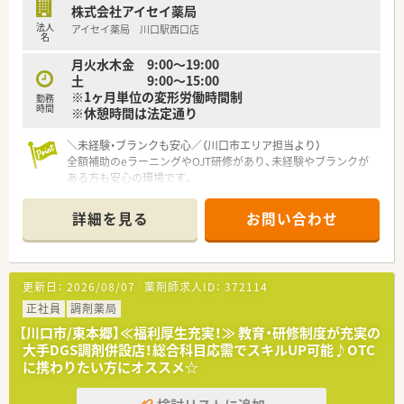
株式会社アイセイ薬局
法人
アイセイ薬局 川口駅西口店
名
月火水木金 9:00～19:00
土 9:00～15:00
※1ヶ月単位の変形労働時間制
勤務
時間
※休憩時間は法定通り
＼未経験・ブランクも安心／（川口市エリア担当より）
全額補助のeラーニングやOJT研修があり、未経験やブランクが
ある方も安心の環境です。
＊------------------------------------------＊
詳細を見る
お問い合わせ
【店舗情報と応需状況について】
■最寄りの川口駅から徒歩7分の立地にあり、通勤における日々
の負担を軽減できるアクセスの良い環境です。
■医療モールに位置し、耳鼻科や内科など多科目の処方箋を1日
更新日：
2026/08/07
薬剤師求人ID：
372114
約150枚応需し居宅や施設の在宅業務も担当します。
■常勤薬剤師9名、パート薬剤師4名、医療事務4名が在籍し、手厚
正社員
調剤薬局
い人員体制で患者様への対応を行っています。
【川口市/東本郷】≪福利厚生充実！≫ 教育・研修制度が充実の
大手DGS調剤併設店！総合科目応需でスキルUP可能♪OTC
【募集背景と求める人物像について】
に携わりたい方にオススメ☆
■今後の体制強化を見据えた定期採用であり、共に地域医療に貢
献できる方を募集します。