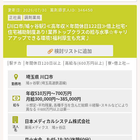
■埼玉高速鉄道の鳩ヶ谷駅から徒歩3分の好立地にあり、内科や
皮膚科、耳鼻科など複数科目の処方箋を1日300枚程応需してい
更新日：
2026/07/30
薬剤師求人ID：
346450
ます。
■薬剤師は常勤8名体制と手厚く、医療ビルからの処方箋が中心
正社員
調剤薬局
のため、特定の科目に偏らず幅広い知識を習得することが可能な
【川口市/鳩ヶ谷駅】≪高年収×年間休日122日≫借上社宅・
環境です。
住宅補助制度あり！業界トップクラスの給与水準☆キャリ
■処方箋の応需だけでなく、健康食品や自社開発の化粧品も取り
アアップできる環境！福利厚生も充実♪
扱っており、地域の患者様の未病や予防にも深く貢献できるのが
特徴です。
検討リストに追加
【法人特徴について】
■創業から45期連続で増収増益を達成しており、自己資本比率
駅チカ
年間休日120日以上
高給与(600万円以上)
寮・借上社宅あり
60％かつ無借金経営という極めて安定した経営基盤を誇る法人
です。
埼玉県 川口市
■営業利益率は約10％と業界内でも非常に高い水準を実現して
鳩ヶ谷駅 (埼玉高速鉄道線)
勤務地
おり、その利益を高い昇給率や充実した福利厚生として還元して
います。
年収510万円～700万円
■全国初の医療モールを誕生させた先駆者として、現在も全店直
月給300,000円～385,000円
営にこだわり、患者様に寄り添った質の高い店舗づくりを徹底し
給与
※想定・平均残業、各種手当を含んだ総額 ※経験・スキルなどにより
ています。
異なる ※600万円以上は薬
…
【想定される業務内容】
日本メディカルシステム株式会社
■処方箋に基づいた調剤や監査、服薬指導といった基本的な薬剤
法人
薬局メディクス 鳩ヶ谷店
師業務に加え、地域の方への未病予防に向けた健康相談も担当い
名
ただきます。
月火水金 8:45-18:30（休憩60分）