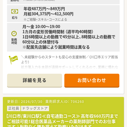
【勤務実態について】
■平均残業時間は月に6時間から10時間程度と非常に少なく、ワ
年収487万円～849万円
ークライフバランスを重視して働きたい方に最適です。
月給304,375円～412,500円
■年間休日は117日で有給休暇の消化も推進されており、実質的
給与
※ご経験・スキル・コースによる
には年間123日以上の休日を確保することも可能です。
月～金 10:00～19:00
■多くの店舗がドラッグストアと調剤室を分離申請しているた
1カ月の変形労働時間制 （週平均40時間）
め、夜遅くまで勤務する心配がなく無理なく働ける環境です。
1日6時間以上の勤務で45分以上、8時間以上の勤務で
勤務
60分以上の休憩付与
【想定される業務内容】
時間
※配属先店舗により就業時間は異なる
■主に調剤業務、監査、服薬指導を行っていただき、患者様一人
ひとりに寄り添った丁寧な対人業務に集中いただけます。
■最新の音声入力システムによる薬歴作成や自動調剤分包機を
＼未経験からのスタートも安心の支援体制／（川口市エリア担当
導入しており、業務の効率化と安全性の向上を図っています。
より）
■本部のサポートセンターが処方箋の遠隔入力を行うことで、現
処方箋入力を本部が遠隔サポートしてくれるので、業務に慣れな
場の事務スタッフがピッキングを効率よく補助できます。
いうちも心強いです。音声入力薬歴などの最新設備もあり、焦ら
ず着実に成長していける環境が整っています。
詳細を見る
お問い合わせ
＊------------------------------------------＊
【店舗情報と応需状況について】
■配属先の店舗によって多様な医療機関からの処方箋を受け付
けているのが特徴です。
更新日：
2026/07/30
薬剤師求人ID：
706260
■応需科目は配属先により異なりますが、総合病院門前型やクリ
ニックモール型など、幅広い科目を学ぶことが可能な環境です。
正社員
ドラッグストア
■処方箋枚数や勤務者数は店舗ごとに最適化されており、薬剤師
【川口市/東川口駅】≪自宅通勤コース≫ 高年収660万円まで
1人あたりの1日処理枚数は約20枚とゆとりがあります。
ご相談可能！総合医薬品メーカーの薬剤師部門でのお仕事
です♪転勤なく腰を据えて勤務いただけます