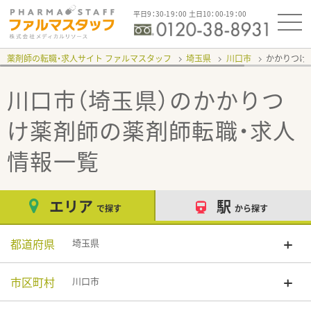
平日9：30-19：00 土日10：00-19：00
薬剤師の転職・求人サイト ファルマスタッフ
埼玉県
川口市
かかりつけ
川口市（埼玉県）のかかりつ
け薬剤師
の薬剤師転職・求人
情報一覧
エリア
駅
で探す
から探す
都道府県
埼玉県
市区町村
川口市