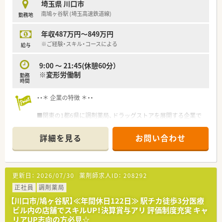
埼玉県 川口市
年間休日120日以上、「連続休暇制度（年に1回、最大9連休を取得
南鳩ヶ谷駅 (埼玉高速鉄道線)
勤務地
できる制度）」等
プライベートも充実出来る様にワークライフバランスを後押し
年収487万円～849万円
してくれる制度が充実しています。
〇社員割引制度、財形貯蓄制度、スポーツジム優待等が受けられ
※ご経験・スキル・コースによる
給与
る他、提携の保養施設は全国に40ヵ所あります。
〇産休・育休・時短勤務者2,097人以上等、どれも業界トップクラ
9:00 〜 21:45(休憩60分）
スの実績!
※変形労働制
勤務
産休、育休取得はもちろんのこと、育児短時間勤務制度を実施
時間
育児休業より復帰後、1日最大2時間短縮して勤務できる制度で
す。
・・＊ 企業の特徴 ＊・・
法律では3歳までですが、同社では小学校就学時までの期間利用
可能♪
■関東の1都6県に調剤薬局、ドラッグストアを展開する企業で
す。
また配置薬は全国に販売網をもち、業界トップクラス！
詳細を見る
お問い合わせ
その他、自社工場を有し、プライベートプランド商品を供給して
おり、製販一貫体制が強みの一つです。
■労働組合があります。
■現在、こちらの企業ではドラッグストアに調剤薬局を併設した
更新日：
2026/07/30
薬剤師求人ID：
208292
店舗を増やしています。
調剤薬局で扱う医療用医薬品とドラッグストアで扱う一般用医
正社員
調剤薬局
薬品の両方の知識を身に付けることができます。
【川口市/鳩ヶ谷駅】≪年間休日122日≫ 駅チカ徒歩3分医療
■社員一人ひとりの育成やキャリアアップにも力を入れていま
ビル内の店舗でスキルUP！決算賞与アリ 評価制度充実 キャ
す。
リアUP志向の方必見☆