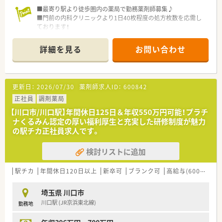
■最寄り駅より徒歩圏内の薬局で勤務薬剤師募集♪
■門前の内科クリニックより1日40枚程度の処方枚数を応需し
ております！
■年間休日125日＆有給消化率高めでお休み重視の方におスス
メです☆
詳細を見る
お問い合わせ
・・＊企業の特徴＊・・
■一都四県で約75店舗をドミナント展開している中堅チェーン
です。
更新日：
2026/07/30
薬剤師求人ID：
600842
■在宅事業は、介護保険制度がスタートする前より実施していま
す。現在首都圏で3600件の患者様対応を実現。回診同行など、医
正社員
調剤薬局
師や看護師と対面でお話し、患者様のサポートをします。
【川口市/川口駅】年間休日125日＆年収550万円可能！プラチ
■チーム活動あり。CS向上チーム・研修チームなど自発的にやり
ナくるみん認定の厚い福利厚生と充実した研修制度が魅力
たいことを実施頂くためにチーム制を設けています。
の駅チカ正社員求人です。
■階層別研修・Eラーニング・英会話研修・研修学会費補助など、
勉強したい方を応援します。
検討リストに追加
■自分で目標を設定する「目標管理評価」を導入し、透明性のあ
る評価を実現しています。
■ほとんどの店舗で、電子薬歴・監査システムを導入。どのエリ
駅チカ
年間休日120日以上
新卒可
ブランク可
高給与(600万円以上)
アへいっても、同じ機器が使えます。
■年間休日125日以上、メリハリつけられる環境です。
埼玉県 川口市
川口駅 (JR京浜東北線)
勤務地