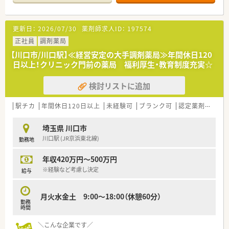
取得して地域医療に深く貢献している点が店舗の大きな特徴で
す。
更新日：
2026/07/30
薬剤師求人ID：
197574
【法人特徴について】
■東京都に本社を構え、1都3県を中心に100店舗以上を展開して
正社員
調剤薬局
おり、売上ランキングでも全国上位に位置する成長企業です。
【川口市/川口駅】≪経営安定の大手調剤薬局≫年間休日120
■患者様第一の理念を徹底し、ノルマを課すことなく現場の意見
日以上！クリニック門前の薬局 福利厚生・教育制度充実☆
を大切にする風土があるため、現場主導の運営が行われていま
す。
検討リストに追加
■新卒3年定着率が95パーセントと圧倒的に高く、社員が安心し
て長く働き続けられる環境づくりに法人として注力していま
す。
駅チカ
年間休日120日以上
未経験可
ブランク可
認定薬剤師取得支援あり
【職場環境と雰囲気】
埼玉県 川口市
■お人柄を重視した採用を行っているため、職場には穏やかで優
川口駅 (JR京浜東北線)
勤務地
しいスタッフが多く、アットホームな環境です。
■薬局見学を通じて雰囲気の良さに惹かれて入社を決める方が
年収420万円～500万円
多く、幅広い年代の薬剤師が互いに尊重し合いながら活躍してい
ます。
※経験など考慮し決定
給与
■新年会や親睦イベントが定期的に開催されており、自店舗のみ
ならず他店舗のスタッフとも良好な関係を築けるのが魅力で
月火水金土 9:00～18:00（休憩60分）
す。
勤務
時間
【こんな取り組みをしています】
■有給休暇の積極的な取得を奨励しており、9月までに必ず5日
＼こんな企業です／