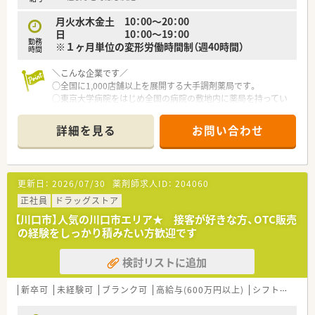
〇産休・育休・時短勤務者2,097人以上等、どれも業界トップクラ
月火水木金土 10：00～20：00
スの実績!
日 10：00～19：00
産休、育休取得はもちろんのこと、育児短時間勤務制度を実施
勤務
※１ヶ月単位の変形労働時間制（週40時間）
育児休業より復帰後、1日最大2時間短縮して勤務できる制度で
時間
す。
法律では3歳までですが、同社では小学校就学時までの期間利用
＼こんな企業です／
可能♪
○全国に1,000店舗以上を展開する大手調剤薬局です。
○東京大学病院をはじめ全国の病院の敷地内に薬局を持ってい
ます。
病診薬連携を強化することで、地域にお住いの患者様に高度な医
詳細を見る
お問い合わせ
療の提供を実現しています。
○全店「同一の機械・システム」を採用しており、且つ処方箋の応
需内容が多岐にわたる（敷地内・病院門前・医療モール・CL門前）
ので、スキルUPしたい方にはお勧めもです。
更新日：
2026/07/30
薬剤師求人ID：
204060
○長期就業＆自己研讃を続ける事で給与があがる仕組みになっ
ており、将来的に高年収も狙う事が出来ます。
正社員
ドラッグストア
○インターネットを使って処方薬の飲み方を遠隔指導する「オン
【川口市】人気の川口市エリア★ 接客が好きな方、OTC販売
ライン服薬指導」、今後も病院の「敷地内薬局」の推進、女性客の
の経験をしっかり積みたい方歓迎です
取り込みを狙う店舗でデザインの一新。
M&Aによる店舗拡大と業界のリーディングカンパニーとして成
検討リストに追加
長を続けています。
○どの店舗も、最新システムが整っています！
新卒可
未経験可
ブランク可
高給与(600万円以上)
シフト制
か
＼福利厚生／
〇「社員第一主義」を掲げている同社では、福利厚生面が手厚く