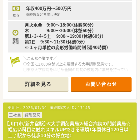
年収400万円～500万円
【こんな方にオススメ】
■多種多様な処方箋を応需しているため、幅広い専門知識や服薬
※経験など考慮し決定
給与
指導のカウンセリング力を磨きたい方に最適です。
月火水金 9:00～18:00（休憩60分）
■住宅助成金や社宅制度などの福利厚生が大変充実している環
木 9:00～20:00（休憩60分）
境で、生活基盤をしっかりと安定させたい方にお勧めです。
第1・3・4・5土 9:00～19:00（休憩60分）
■将来的にはバイヤーや薬事など、現場の薬剤師以外の様々な職
勤務
第2日 9:30～11:30（休憩0分）
種へも柔軟にキャリアを広げていきたい方にぴったりです。
時間
※１ヶ月単位の変形労働時間制（週40時間）
＼こんな企業です／
○全国に1,000店舗以上を展開する大手調剤薬局です。
○東京大学病院をはじめ全国の病院の敷地内に薬局を持ってい
ます。
病診薬連携を強化することで、地域にお住いの患者様に高度な医
詳細を見る
お問い合わせ
療の提供を実現しています。
○全店「同一の機械・システム」を採用しており、且つ処方箋の応
需内容が多岐にわたる（敷地内・病院門前・医療モール・CL門前）
ので、スキルUPしたい方にはお勧めもです。
更新日：
2026/07/30
薬剤師求人ID：
17145
○長期就業＆自己研讃を続ける事で給与があがる仕組みになっ
ており、将来的に高年収も狙う事が出来ます。
正社員
調剤薬局
○インターネットを使って処方薬の飲み方を遠隔指導する「オン
【川口市/新井宿駅】≪大手調剤薬局≫総合病院の門前薬局☆
ライン服薬指導」、今後も病院の「敷地内薬局」の推進、女性客の
幅広い科目に触れスキルUPできる環境！年間休日120日以
取り込みを狙う店舗でデザインの一新。
上♪駅から徒歩10分の好立地！
M&Aによる店舗拡大と業界のリーディングカンパニーとして成