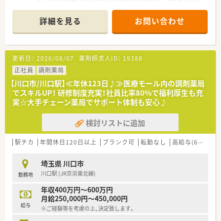
けているパイオニア企業です。
・新規医療モールの自社開発や出店を毎年続けており、着実に店
詳細を見る
お問い合わせ
舗数を伸ばしています。
・ノルマなどは無くノビノビと成長する環境を意識している為、
非常に働きやすい社風です。
・社長は女性薬剤師で育休も取得されている方となり、女性が長
更新日：
2026/08/07
薬剤師求人ID：
19388
く働き続けられる企業を目指しています。育休はお子様が3歳に
なる迄、時短制度はお子様が小学生になるまで取得を延長する事
正社員
調剤薬局
が可能です。
【川口市/川口駅】≪年休123日♪≫医療モール内の調剤薬局
・有給取得率84％、残業は全社平均11時間程とメリハリをもって
でスキルUP！ 研修制度充実！社員比率80%で福利厚生も充
勤務することが可能です。
実☆大手チェーン薬局でサポート体制も安心♪
≪こんな方におすすめ≫
検討リストに追加
・医療モールで様々な科目の経験を積みスキルアップしたい方。
・医療業界では高水準の人材定着率97％！産育休制度も充実して
いるため、1つの企業で長期就業されたい方。
駅チカ
年間休日120日以上
ブランク可
転勤なし
高給与(600万円以上)
・有給取得率84％、残業は全社平均11時間程、メリハリをもって
勤務されたい方
埼玉県 川口市
・将来的には、教育チームや採用チーム等、他部署へのキャリア
川口駅 (JR京浜東北線)
勤務地
チェンジも可能！将来様々な選択肢を検討したい方
年収400万円～600万円
月給250,000円～450,000円
給与
※ご経験等を考慮の上、決定致します。