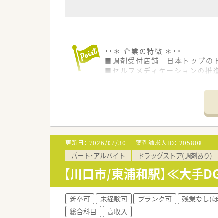
・・＊ 企業の特徴 ＊・・
■調剤受付店舗 日本トップのド
■セルフメディケーションの推
医療への貢献に挑戦し続けます
近い将来、全店舗調剤併設化に
■豊富なキャリアパスがありま
幅広い事業を持つので、自由な
現場にこだわるスペシャリスト
店舗・薬局だけでなく重要なポ
■教育・研修制度
更新日：
2026/07/30
薬剤師求人ID：
205808
職種や職域に合わせ、豊富な社
パート・アルバイト
ドラッグストア(調剤あり)
■福利厚生・手当
No.1企業として、長く働ける職
【川口市/東浦和駅】≪大手D
新卒可
未経験可
ブランク可
残業なし(
総合科目
高収入