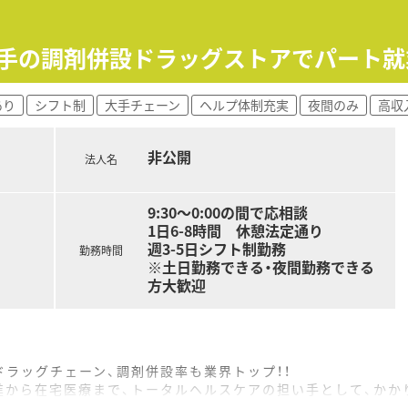
内研修や外部組織と連携した研修を用意しています。
場環境を創っていきます！
大手の調剤併設ドラッグストアでパート就
きるように時短制度の延長をしていきます。
、時短制度は小学5年生まで時短勤務ができるよう変更予定で
あり
シフト制
大手チェーン
ヘルプ体制充実
夜間のみ
高収
非公開
法人名
9:30～0:00の間で応相談
1日6-8時間 休憩法定通り
週3-5日シフト制勤務
勤務時間
※土日勤務できる・夜間勤務できる
方大歓迎
ラッグチェーン、調剤併設率も業界トップ！！
進から在宅医療まで、トータルヘルスケアの担い手として、かか
。