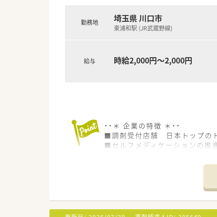
埼玉県 川口市
勤務地
東浦和駅 (JR武蔵野線)
時給2,000円～2,000円
給与
・・＊ 企業の特徴 ＊・・
■調剤受付店舗 日本トップのド
■セルフメディケーションの推
医療への貢献に挑戦し続けます
近い将来、全店舗調剤併設化に
■豊富なキャリアパスがありま
幅広い事業を持つので、自由な
現場にこだわるスペシャリスト
店舗・薬局だけでなく重要なポ
■教育・研修制度
更新日：
2026/07/30
薬剤師求人ID：
205649