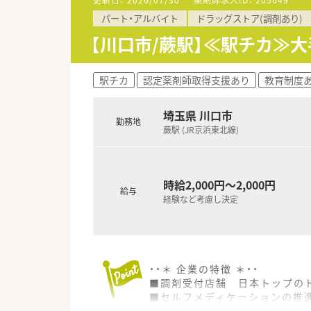
職種や職域に合わせ、豊富な社
パート・アルバイト
ドラッグストア(調剤あり)
■福利厚生・手当
No.1企業として、長く働ける職
【川口市/蕨駅】≪駅チカ≫
出産した後も安心して勤務がで
育児休暇は3歳まで取得が可能で
駅チカ
認定薬剤師取得支援あり
教育制度
埼玉県 川口市
勤務地
蕨駅 (JR京浜東北線)
時給2,000円～2,000円
給与
経験など考慮し決定
・・＊ 企業の特徴 ＊・・
■調剤受付店舗 日本トップのド
■セルフメディケーションの推
医療への貢献に挑戦し続けます