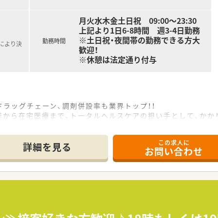
月火水木金土日祝 09:00～23:30
上記より1日6-8時間 週3-4日勤務
※土日祝・夜間帯の勤務できる方大
勤務時間
定により決
歓迎！
※休憩は法定通り付与
ラッグチェーン、調剤併設率も業界トップ！！
進から在宅医療まで、トータルヘルスケアの担い手として、かか
。
できるよう積極的に推進していきます。
この求人に
す！
詳細を見る
お問い合わせ
キャリアパスを描くことができます。
から、本社で経営を担う幹部まで最大限に応援していきます。
ジションも薬剤師が担当しています。
内研修や外部組織と連携した研修を用意しています。