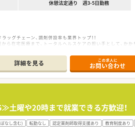
休憩法定通り 週3-5日勤務
ラッグチェーン、調剤併設率も業界トップ！！
進から在宅医療まで、トータルヘルスケアの担い手として、かか
。
できるよう積極的に推進していきます。
この求人に
す！
詳細を見る
お問い合わせ
キャリアパスを描くことができます。
から、本社で経営を担う幹部まで最大限に応援していきます。
ジションも薬剤師が担当しています。
内研修や外部組織と連携した研修を用意しています。
場環境を創っていきます！
G≫土曜や20時まで就業できる方歓迎！
ほぼなし含む)
転勤なし
認定薬剤師取得支援あり
教育制度あり