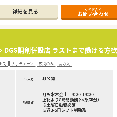
できるよう積極的に推進していきます。
この求人に
す！
詳細を見る
お問い合わせ
キャリアパスを描くことができます。
から、本社で経営を担う幹部まで最大限に応援していきます。
ジションも薬剤師が担当しています。
内研修や外部組織と連携した研修を用意しています。
場環境を創っていきます！
 DGS調剤併設店 ラストまで働ける方歓
きるように時短制度の延長をしていきます。
、時短制度は小学5年生まで時短勤務ができるよう変更予定で
ト制
大手チェーン
夜間のみ
高収入
非公開
法人名
月火水木金土 9：30-19：30
上記より8時間勤務（休憩60分）
勤務時間
※土曜日勤務必須
※週3-5日シフト制勤務