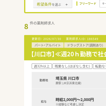
希望条件
フリーワード
を選ぶ
件の薬剤師求人
8
更新日：
2026/07/30
薬剤師求人ID：
186549
パート・アルバイト
ドラッグストア(調剤あり)
【川口市】≪週20ｈ勤務で
週32h以上
残業なし(ほぼなし含む)
転勤な
埼玉県 川口市
勤務地
蕨駅 (JR京浜東北線)
時給2,000円～2,000円
給与
※経験など考慮し決定