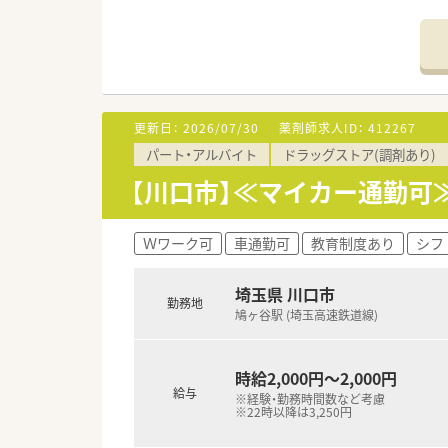
近い将来、全店舗調剤併設化に
■豊富なキャリアパスがありま
幅広い事業を持つので、自由な
現場にこだわるスペシャリスト
店舗・薬局だけでなく重要なポ
■教育・研修制度
更新日：
2026/07/30
薬剤師求人ID：
412267
職種や職域に合わせ、豊富な社
パート・アルバイト
ドラッグストア(調剤あり)
■福利厚生・手当
No.1企業として、長く働ける職
【川口市】≪マイカー通勤可≫
出産した後も安心して勤務がで
育児休暇は3歳まで取得が可能で
Ｗワーク可
車通勤可
教育制度あり
シフ
埼玉県 川口市
勤務地
鳩ヶ谷駅 (埼玉高速鉄道線)
時給2,000円～2,000円
給与
※経験・勤務時間数など考慮
※22時以降は3,250円