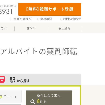
00
（祝日を除く）
【無料】転職サポート登録
企業の皆様へ
会社概要
お問い合わせ
マラボ
薬学生
支店紹介
・アルバイト
の薬剤師転
駅
から探す
条件に合う求人
与
パート・アルバイト
8
件を