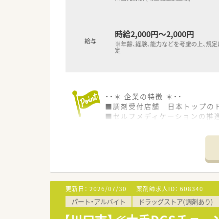
時給2,000円～2,000円
給与
※年齢、経験、能力などを考慮の上、規
定
・・＊ 企業の特徴 ＊・・
■調剤受付店舗 日本トップのド
■セルフメディケーションの推
医療への貢献に挑戦し続けます
近い将来、全店舗調剤併設化に
■豊富なキャリアパスがありま
幅広い事業を持つので、自由な
現場にこだわるスペシャリスト
店舗・薬局だけでなく重要なポ
■教育・研修制度
更新日：
2026/07/30
薬剤師求人ID：
608340
職種や職域に合わせ、豊富な社
パート・アルバイト
ドラッグストア(調剤あり)