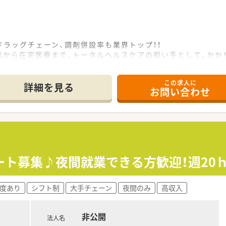
ラッグチェーン、調剤併設率も業界トップ！！
進から在宅医療まで、トータルヘルスケアの担い手として、かか
。
できるよう積極的に推進していきます。
この求人に
す！
詳細を見る
お問い合わせ
キャリアパスを描くことができます。
から、本社で経営を担う幹部まで最大限に応援していきます。
ジションも薬剤師が担当しています。
内研修や外部組織と連携した研修を用意しています。
職場環境を創っていきます！
ート募集♪夜間就業できる方歓迎！週20
きるように時短制度の延長をしていきます。
で、時短制度は小学5年生まで時短勤務ができるよう変更予定
度あり
シフト制
大手チェーン
夜間のみ
高収入
非公開
法人名