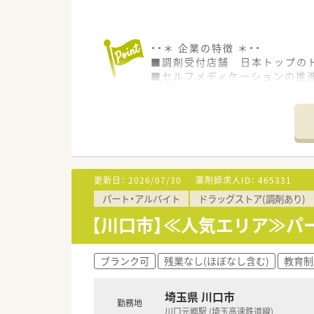
・・＊ 企業の特徴 ＊・・
■調剤受付店舗 日本トップのド
■セルフメディケーションの推
医療への貢献に挑戦し続けます
近い将来、全店舗調剤併設化に
■豊富なキャリアパスがありま
幅広い事業を持つので、自由な
現場にこだわるスペシャリスト
店舗・薬局だけでなく重要なポ
■教育・研修制度
更新日：
2026/07/30
薬剤師求人ID：
465331
職種や職域に合わせ、豊富な社
パート・アルバイト
ドラッグストア(調剤あり)
■福利厚生・手当
No.1企業として、長く働ける
【川口市】≪人気エリア≫パ
出産した後も安心して勤務がで
育児休暇は3歳まで取得が可能
ブランク可
残業なし(ほぼなし含む)
教育制
埼玉県 川口市
勤務地
川口元郷駅 (埼玉高速鉄道線)