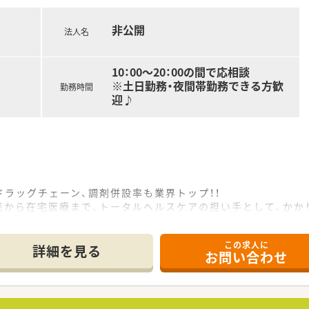
非公開
法人名
10：00～20：00の間で応相談
※土日勤務・夜間帯勤務できる方歓
勤務時間
迎♪
ラッグチェーン、調剤併設率も業界トップ！！
進から在宅医療まで、トータルヘルスケアの担い手として、かか
。
できるよう積極的に推進していきます。
この求人に
す！
詳細を見る
お問い合わせ
キャリアパスを描くことができます。
から、本社で経営を担う幹部まで最大限に応援していきます。
ジションも薬剤師が担当しています。